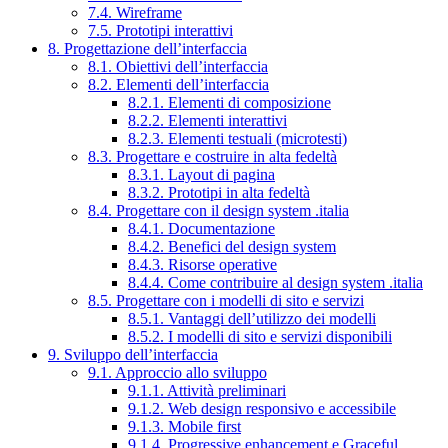
7.4. Wireframe
7.5. Prototipi interattivi
8. Progettazione dell’interfaccia
8.1. Obiettivi dell’interfaccia
8.2. Elementi dell’interfaccia
8.2.1. Elementi di composizione
8.2.2. Elementi interattivi
8.2.3. Elementi testuali (microtesti)
8.3. Progettare e costruire in alta fedeltà
8.3.1. Layout di pagina
8.3.2. Prototipi in alta fedeltà
8.4. Progettare con il design system .italia
8.4.1. Documentazione
8.4.2. Benefici del design system
8.4.3. Risorse operative
8.4.4. Come contribuire al design system .italia
8.5. Progettare con i modelli di sito e servizi
8.5.1. Vantaggi dell’utilizzo dei modelli
8.5.2. I modelli di sito e servizi disponibili
9. Sviluppo dell’interfaccia
9.1. Approccio allo sviluppo
9.1.1. Attività preliminari
9.1.2. Web design responsivo e accessibile
9.1.3. Mobile first
9.1.4. Progressive enhancement e Graceful