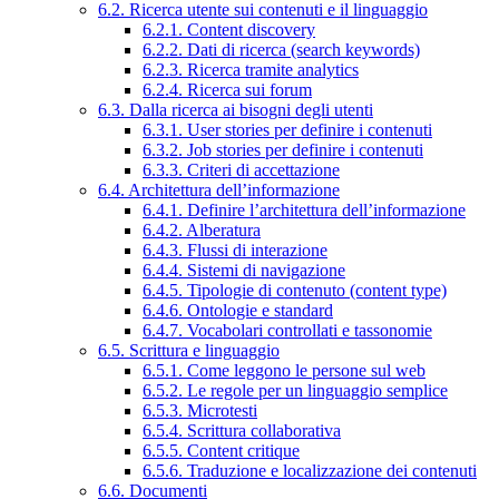
6.2. Ricerca utente sui contenuti e il linguaggio
6.2.1. Content discovery
6.2.2. Dati di ricerca (search keywords)
6.2.3. Ricerca tramite analytics
6.2.4. Ricerca sui forum
6.3. Dalla ricerca ai bisogni degli utenti
6.3.1. User stories per definire i contenuti
6.3.2. Job stories per definire i contenuti
6.3.3. Criteri di accettazione
6.4. Architettura dell’informazione
6.4.1. Definire l’architettura dell’informazione
6.4.2. Alberatura
6.4.3. Flussi di interazione
6.4.4. Sistemi di navigazione
6.4.5. Tipologie di contenuto (content type)
6.4.6. Ontologie e standard
6.4.7. Vocabolari controllati e tassonomie
6.5. Scrittura e linguaggio
6.5.1. Come leggono le persone sul web
6.5.2. Le regole per un linguaggio semplice
6.5.3. Microtesti
6.5.4. Scrittura collaborativa
6.5.5. Content critique
6.5.6. Traduzione e localizzazione dei contenuti
6.6. Documenti