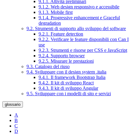
9.1.1. Attività preliminari
9.1.2. Web design responsivo e accessibile
9.1.3. Mobile first
9.1.4. Progressive enhancement e Graceful
degradation
9.2. Strumenti di supporto allo sviluppo del software
9.2.1. Feature detection
9.2.2. Verificare le feature disponibili con Can I
use
9.2.3. Strumenti e risorse per CSS e JavaScript
9.2.4. Supporto browser
9.2.5. Misurare le prestazioni
9.3. Catalogo del riuso
9.4. Sviluppare con il design system .italia
9.4.1. Il framework Bootstrap Italia
9.4.2. Il kit di sviluppo React
9.4.3. Il kit di sviluppo Angular
9.5. Sviluppare con i modelli di sito e servizi
glossario
A
B
C
D