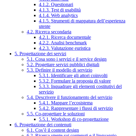
4.1.2. Questionari
4.1.3. Test di usabilità
4.1.4. Web analytics
4.1.5. Strumenti di mappatura dell’esperienza
utente
4.2. Ricerca secondaria
4.2.1. Ricerca documentale
4.2.2. Analisi benchmark
4.2.3. Valutazione euristica
5. Progettazione dei servizi
5.1. Cosa sono i servizi e il service design
5.2. Progettare servizi pubblici digitali
5.3. Definire il modello di servizio
5.3.1. Identificare gli attori coinvolti
5.3.2. Formulare la proposta di valore
5.3.3. Inquadrare gli elementi costitutivi del
servizio
5.4. Descrivere il funzionamento del servizio
5.4.1. Mappare l’ecosistema
5.4.2. Rappresentare i flussi di servizio
5.5. Co-progettare le soluzioni
5.5.1. Workshop di co-progettazione
6. Progettazione dei contenuti
6.1. Cos’è il content design
6.2. Ricerca utente sui contenuti e il linguaggio