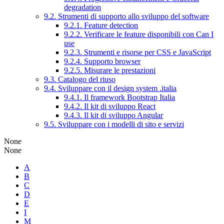
degradation
9.2. Strumenti di supporto allo sviluppo del software
9.2.1. Feature detection
9.2.2. Verificare le feature disponibili con Can I
use
9.2.3. Strumenti e risorse per CSS e JavaScript
9.2.4. Supporto browser
9.2.5. Misurare le prestazioni
9.3. Catalogo del riuso
9.4. Sviluppare con il design system .italia
9.4.1. Il framework Bootstrap Italia
9.4.2. Il kit di sviluppo React
9.4.3. Il kit di sviluppo Angular
9.5. Sviluppare con i modelli di sito e servizi
None
None
A
B
C
D
E
I
M