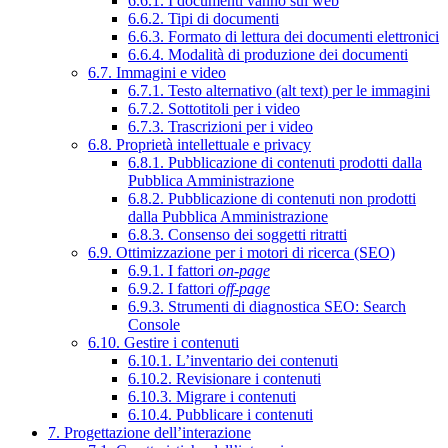
6.6.1. I documenti vanno sul web
6.6.2. Tipi di documenti
6.6.3. Formato di lettura dei documenti elettronici
6.6.4. Modalità di produzione dei documenti
6.7. Immagini e video
6.7.1. Testo alternativo (alt text) per le immagini
6.7.2. Sottotitoli per i video
6.7.3. Trascrizioni per i video
6.8. Proprietà intellettuale e privacy
6.8.1. Pubblicazione di contenuti prodotti dalla
Pubblica Amministrazione
6.8.2. Pubblicazione di contenuti non prodotti
dalla Pubblica Amministrazione
6.8.3. Consenso dei soggetti ritratti
6.9. Ottimizzazione per i motori di ricerca (SEO)
6.9.1. I fattori
on-page
6.9.2. I fattori
off-page
6.9.3. Strumenti di diagnostica SEO: Search
Console
6.10. Gestire i contenuti
6.10.1. L’inventario dei contenuti
6.10.2. Revisionare i contenuti
6.10.3. Migrare i contenuti
6.10.4. Pubblicare i contenuti
7. Progettazione dell’interazione