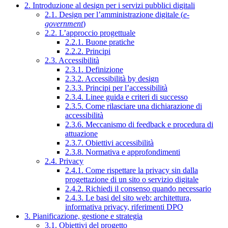
2. Introduzione al design per i servizi pubblici digitali
2.1. Design per l’amministrazione digitale (
e-
government
)
2.2. L’approccio progettuale
2.2.1. Buone pratiche
2.2.2. Principi
2.3. Accessibilità
2.3.1. Definizione
2.3.2. Accessibilità by design
2.3.3. Principi per l’accessibilità
2.3.4. Linee guida e criteri di successo
2.3.5. Come rilasciare una dichiarazione di
accessibilità
2.3.6. Meccanismo di feedback e procedura di
attuazione
2.3.7. Obiettivi accessibilità
2.3.8. Normativa e approfondimenti
2.4. Privacy
2.4.1. Come rispettare la privacy sin dalla
progettazione di un sito o servizio digitale
2.4.2. Richiedi il consenso quando necessario
2.4.3. Le basi del sito web: architettura,
informativa privacy, riferimenti DPO
3. Pianificazione, gestione e strategia
3.1. Obiettivi del progetto