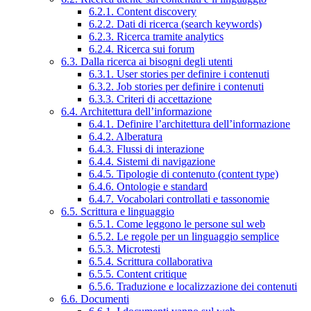
6.2.1. Content discovery
6.2.2. Dati di ricerca (search keywords)
6.2.3. Ricerca tramite analytics
6.2.4. Ricerca sui forum
6.3. Dalla ricerca ai bisogni degli utenti
6.3.1. User stories per definire i contenuti
6.3.2. Job stories per definire i contenuti
6.3.3. Criteri di accettazione
6.4. Architettura dell’informazione
6.4.1. Definire l’architettura dell’informazione
6.4.2. Alberatura
6.4.3. Flussi di interazione
6.4.4. Sistemi di navigazione
6.4.5. Tipologie di contenuto (content type)
6.4.6. Ontologie e standard
6.4.7. Vocabolari controllati e tassonomie
6.5. Scrittura e linguaggio
6.5.1. Come leggono le persone sul web
6.5.2. Le regole per un linguaggio semplice
6.5.3. Microtesti
6.5.4. Scrittura collaborativa
6.5.5. Content critique
6.5.6. Traduzione e localizzazione dei contenuti
6.6. Documenti