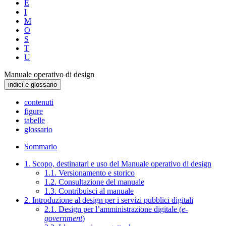
E
I
M
O
S
T
U
Manuale operativo di design
indici e glossario
contenuti
figure
tabelle
glossario
Sommario
1. Scopo, destinatari e uso del Manuale operativo di design
1.1. Versionamento e storico
1.2. Consultazione del manuale
1.3. Contribuisci al manuale
2. Introduzione al design per i servizi pubblici digitali
2.1. Design per l’amministrazione digitale (
e-
government
)