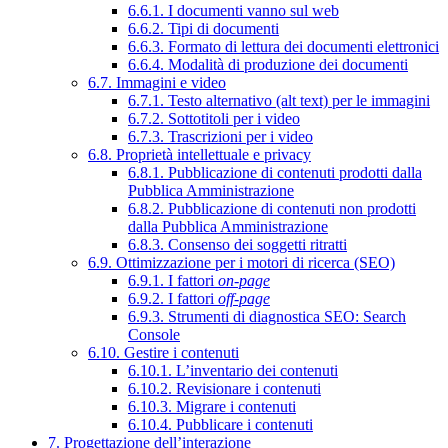
6.6.1. I documenti vanno sul web
6.6.2. Tipi di documenti
6.6.3. Formato di lettura dei documenti elettronici
6.6.4. Modalità di produzione dei documenti
6.7. Immagini e video
6.7.1. Testo alternativo (alt text) per le immagini
6.7.2. Sottotitoli per i video
6.7.3. Trascrizioni per i video
6.8. Proprietà intellettuale e privacy
6.8.1. Pubblicazione di contenuti prodotti dalla
Pubblica Amministrazione
6.8.2. Pubblicazione di contenuti non prodotti
dalla Pubblica Amministrazione
6.8.3. Consenso dei soggetti ritratti
6.9. Ottimizzazione per i motori di ricerca (SEO)
6.9.1. I fattori
on-page
6.9.2. I fattori
off-page
6.9.3. Strumenti di diagnostica SEO: Search
Console
6.10. Gestire i contenuti
6.10.1. L’inventario dei contenuti
6.10.2. Revisionare i contenuti
6.10.3. Migrare i contenuti
6.10.4. Pubblicare i contenuti
7. Progettazione dell’interazione