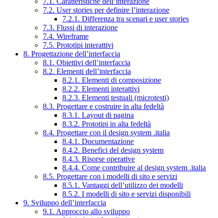
7.1. Caratteristiche dell’interazione
7.2. User stories per definire l’interazione
7.2.1. Differenza tra scenari e user stories
7.3. Flussi di interazione
7.4. Wireframe
7.5. Prototipi interattivi
8. Progettazione dell’interfaccia
8.1. Obiettivi dell’interfaccia
8.2. Elementi dell’interfaccia
8.2.1. Elementi di composizione
8.2.2. Elementi interattivi
8.2.3. Elementi testuali (microtesti)
8.3. Progettare e costruire in alta fedeltà
8.3.1. Layout di pagina
8.3.2. Prototipi in alta fedeltà
8.4. Progettare con il design system .italia
8.4.1. Documentazione
8.4.2. Benefici del design system
8.4.3. Risorse operative
8.4.4. Come contribuire al design system .italia
8.5. Progettare con i modelli di sito e servizi
8.5.1. Vantaggi dell’utilizzo dei modelli
8.5.2. I modelli di sito e servizi disponibili
9. Sviluppo dell’interfaccia
9.1. Approccio allo sviluppo