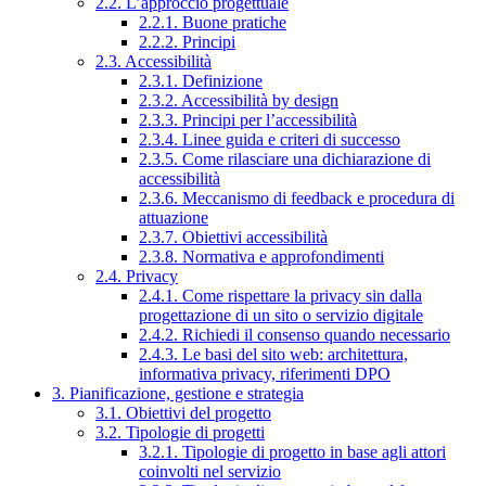
2.2. L’approccio progettuale
2.2.1. Buone pratiche
2.2.2. Principi
2.3. Accessibilità
2.3.1. Definizione
2.3.2. Accessibilità by design
2.3.3. Principi per l’accessibilità
2.3.4. Linee guida e criteri di successo
2.3.5. Come rilasciare una dichiarazione di
accessibilità
2.3.6. Meccanismo di feedback e procedura di
attuazione
2.3.7. Obiettivi accessibilità
2.3.8. Normativa e approfondimenti
2.4. Privacy
2.4.1. Come rispettare la privacy sin dalla
progettazione di un sito o servizio digitale
2.4.2. Richiedi il consenso quando necessario
2.4.3. Le basi del sito web: architettura,
informativa privacy, riferimenti DPO
3. Pianificazione, gestione e strategia
3.1. Obiettivi del progetto
3.2. Tipologie di progetti
3.2.1. Tipologie di progetto in base agli attori
coinvolti nel servizio