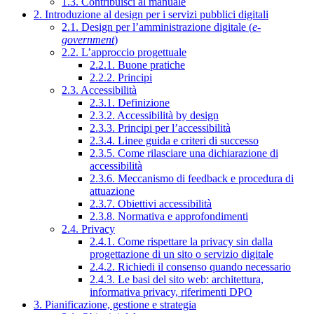
1.3. Contribuisci al manuale
2. Introduzione al design per i servizi pubblici digitali
2.1. Design per l’amministrazione digitale (
e-
government
)
2.2. L’approccio progettuale
2.2.1. Buone pratiche
2.2.2. Principi
2.3. Accessibilità
2.3.1. Definizione
2.3.2. Accessibilità by design
2.3.3. Principi per l’accessibilità
2.3.4. Linee guida e criteri di successo
2.3.5. Come rilasciare una dichiarazione di
accessibilità
2.3.6. Meccanismo di feedback e procedura di
attuazione
2.3.7. Obiettivi accessibilità
2.3.8. Normativa e approfondimenti
2.4. Privacy
2.4.1. Come rispettare la privacy sin dalla
progettazione di un sito o servizio digitale
2.4.2. Richiedi il consenso quando necessario
2.4.3. Le basi del sito web: architettura,
informativa privacy, riferimenti DPO
3. Pianificazione, gestione e strategia