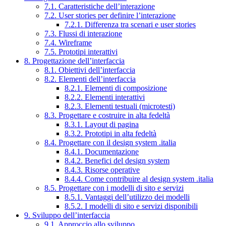
7.1. Caratteristiche dell’interazione
7.2. User stories per definire l’interazione
7.2.1. Differenza tra scenari e user stories
7.3. Flussi di interazione
7.4. Wireframe
7.5. Prototipi interattivi
8. Progettazione dell’interfaccia
8.1. Obiettivi dell’interfaccia
8.2. Elementi dell’interfaccia
8.2.1. Elementi di composizione
8.2.2. Elementi interattivi
8.2.3. Elementi testuali (microtesti)
8.3. Progettare e costruire in alta fedeltà
8.3.1. Layout di pagina
8.3.2. Prototipi in alta fedeltà
8.4. Progettare con il design system .italia
8.4.1. Documentazione
8.4.2. Benefici del design system
8.4.3. Risorse operative
8.4.4. Come contribuire al design system .italia
8.5. Progettare con i modelli di sito e servizi
8.5.1. Vantaggi dell’utilizzo dei modelli
8.5.2. I modelli di sito e servizi disponibili
9. Sviluppo dell’interfaccia
9.1. Approccio allo sviluppo