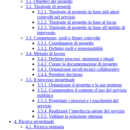
3.1. Obiettivi del progetto
3.2. Tipologie di progetti
3.2.1. Tipologie di progetto in base agli attori
coinvolti nel servizio
3.2.2. Tipologie di progetto in base al focus
3.2.3. Tipologie di progetto in base all’ambito di
intervento
3.3. Competenze, ruoli e figure coinvolte
3.3.1. Coordinatore di progetto
3.3.2. Definire ruoli e responsabilità
3.4. Metodo di lavoro
3.4.1. Definire processi, strumenti e rituali
3.4.2. Curare la documentazione di progetto
3.4.3. Organizzare tavoli tecnici collaborativi
3.4.4. Prendere decisioni
3.5. Il processo progettuale
3.5.1. Organizzare il progetto e la sua gestione
3.5.2. Comprendere il contesto d’uso del servizio
pubblico
3.5.3. Progettare i processi e i
touchpoint
del
servizio
3.5.4. Realizzare l’interfaccia utente del servizio
3.5.5. Validare la soluzione ottenuta
4. Ricerca progettuale
4.1. Ricerca primaria