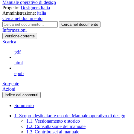
Manuale operativo di design
Progetto:
Designers Italia
Amministrazione:
italia
Cerca nel documento
Cerca nel documento
Informazioni
versione-corrente
Scarica
pdf
html
epub
Sorgente
Azioni
indice dei contenuti
Sommario
1. Scopo, destinatari e uso del Manuale operativo di design
1.1. Versionamento e storico
1.2. Consultazione del manuale
1.3. Contribuisci al manuale