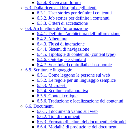
6.2.4. Ricerca sui forum
6.3. Dalla ricerca ai bisogni degli utenti
6.3.1. User stories per definire i contenuti
6.3.2. Job stories per definire i contenuti
6.3.3. Criteri di accettazione
6.4. Architettura dell’informazione
6.4.1. Definire l’architettura dell’informazione
6.4.2. Alberatura
6.4.3. Flussi di interazione
6.4.4. Sistemi di navigazione
6.4.5. Tipologie di contenuto (content type)
6.4.6. Ontologie e standard
6.4.7. Vocabolari controllati e tassonomie
6.5. Scrittura e linguaggio
6.5.1. Come leggono le persone sul web
6.5.2. Le regole per un linguaggio semplice
6.5.3. Microtesti
6.5.4. Scrittura collaborativa
6.5.5. Content critique
6.5.6. Traduzione e localizzazione dei contenuti
6.6. Documenti
6.6.1. I documenti vanno sul web
6.6.2. Tipi di documenti
6.6.3. Formato di lettura dei documenti elettronici
6.6.4. Modalità di produzione dei documenti