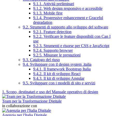
9.1.1. Attività preliminari
9.1.2. Web design responsivo e accessibile
9.1.3. Mobile first
9.1.4. Progressive enhancement e Graceful
degradation
9.2. Strumenti di supporto allo sviluppo del software
9.2.1. Feature detection
9.2.2. Verificare le feature disponibili con Can I
use
9.2.3. Strumenti e risorse per CSS e JavaScript
9.2.4. Supporto browser
9.2.5. Misurare le prestazioni
9.3. Catalogo del riuso
9.4. Sviluppare con il design system .italia
9.4.1. Il framework Bootstrap Italia
9.4.2. Il kit di sviluppo React
9.4.3. Il kit di sviluppo Angular
9.5. Sviluppare con i modelli di sito e servizi
1. Scopo, destinatari e uso del Manuale operativo di design
Team per la Trasformazione Digitale
in collaborazione con
Agenzia per l'Italia Digitale