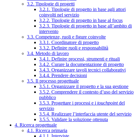
3.2. Tipologie di progetti
3.2.1. Tipologie di progetto in base agli attori
coinvolti nel servizio
3.2.2. Tipologie di progetto in base al focus
3.2.3. Tipologie di progetto in base all’ambito di
intervento
3.3. Competenze, ruoli e figure coinvolte
3.3.1. Coordinatore di progetto
3.3.2. Definire ruoli e responsabilità
3.4. Metodo di lavoro
3.4.1. Definire processi, strumenti e rituali
3.4.2. Curare la documentazione di progetto
3.4.3. Organizzare tavoli tecnici collaborativi
3.4.4. Prendere decisioni
3.5. Il processo progettuale
3.5.1. Organizzare il progetto e la sua gestione
3.5.2. Comprendere il contesto d’uso del servizio
pubblico
3.5.3. Progettare i processi e i
touchpoint
del
servizio
3.5.4. Realizzare l’interfaccia utente del servizio
3.5.5. Validare la soluzione ottenuta
4. Ricerca progettuale
4.1. Ricerca primaria
4.1.1. Interviste