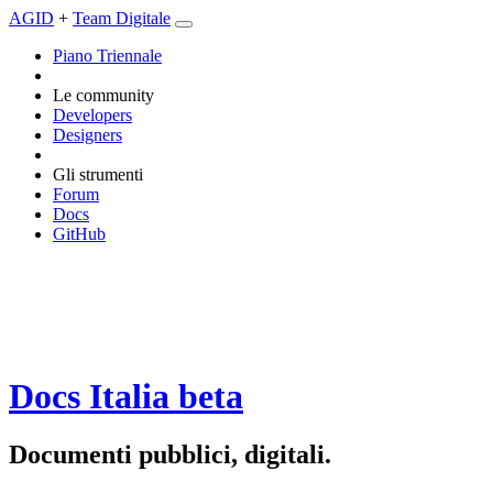
AGID
+
Team Digitale
Piano Triennale
Le community
Developers
Designers
Gli strumenti
Forum
Docs
GitHub
Docs Italia
beta
Documenti pubblici, digitali.