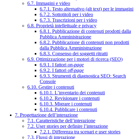
6.7. Immagini e video
6.7.1. Testo alternativo (alt text) per le immagini
6.7.2. Sottotitoli per i video
6.7.3. Trascrizioni per i video
6.8. Proprietà intellettuale e privacy
6.8.1. Pubblicazione di contenuti prodotti dalla
Pubblica Amministrazione
6.8.2. Pubblicazione di contenuti non prodotti
dalla Pubblica Amministrazione
6.8.3. Consenso dei soggetti ritratti
6.9. Ottimizzazione per i motori di ricerca (SEO)
6.9.1. I fattori
on-page
6.9.2. I fattori
off-page
6.9.3. Strumenti di diagnostica SEO: Search
Console
6.10. Gestire i contenuti
6.10.1. L’inventario dei contenuti
6.10.2. Revisionare i contenuti
6.10.3. Migrare i contenuti
6.10.4. Pubblicare i contenuti
7. Progettazione dell’interazione
7.1. Caratteristiche dell’interazione
7.2. User stories per definire l’interazione
7.2.1. Differenza tra scenari e user stories
7.3. Flussi di interazione