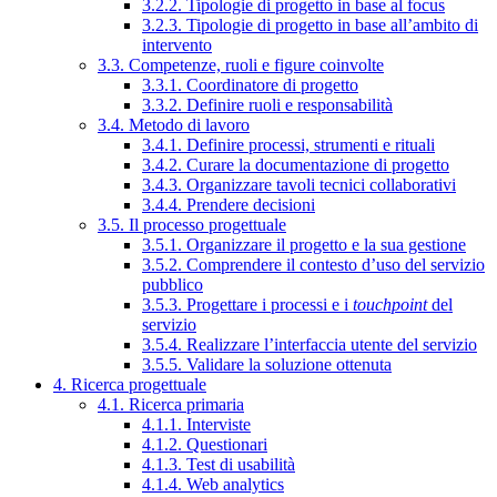
3.2.2. Tipologie di progetto in base al focus
3.2.3. Tipologie di progetto in base all’ambito di
intervento
3.3. Competenze, ruoli e figure coinvolte
3.3.1. Coordinatore di progetto
3.3.2. Definire ruoli e responsabilità
3.4. Metodo di lavoro
3.4.1. Definire processi, strumenti e rituali
3.4.2. Curare la documentazione di progetto
3.4.3. Organizzare tavoli tecnici collaborativi
3.4.4. Prendere decisioni
3.5. Il processo progettuale
3.5.1. Organizzare il progetto e la sua gestione
3.5.2. Comprendere il contesto d’uso del servizio
pubblico
3.5.3. Progettare i processi e i
touchpoint
del
servizio
3.5.4. Realizzare l’interfaccia utente del servizio
3.5.5. Validare la soluzione ottenuta
4. Ricerca progettuale
4.1. Ricerca primaria
4.1.1. Interviste
4.1.2. Questionari
4.1.3. Test di usabilità
4.1.4. Web analytics