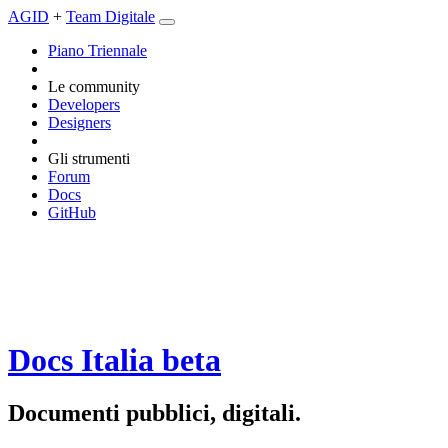
AGID
+
Team Digitale
Piano Triennale
Le community
Developers
Designers
Gli strumenti
Forum
Docs
GitHub
Docs Italia
beta
Documenti pubblici, digitali.