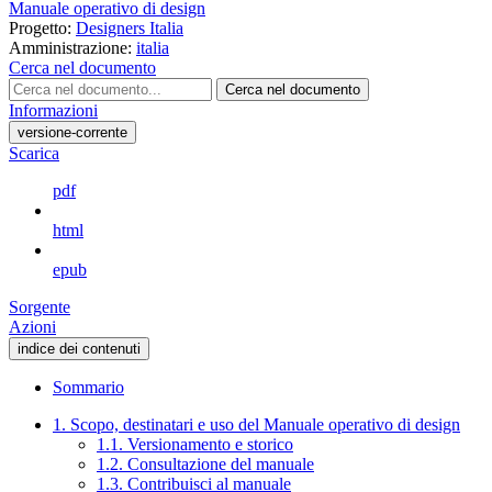
Manuale operativo di design
Progetto:
Designers Italia
Amministrazione:
italia
Cerca nel documento
Cerca nel documento
Informazioni
versione-corrente
Scarica
pdf
html
epub
Sorgente
Azioni
indice dei contenuti
Sommario
1. Scopo, destinatari e uso del Manuale operativo di design
1.1. Versionamento e storico
1.2. Consultazione del manuale
1.3. Contribuisci al manuale