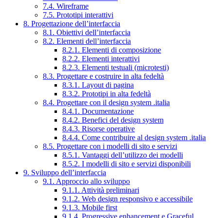
7.4. Wireframe
7.5. Prototipi interattivi
8. Progettazione dell’interfaccia
8.1. Obiettivi dell’interfaccia
8.2. Elementi dell’interfaccia
8.2.1. Elementi di composizione
8.2.2. Elementi interattivi
8.2.3. Elementi testuali (microtesti)
8.3. Progettare e costruire in alta fedeltà
8.3.1. Layout di pagina
8.3.2. Prototipi in alta fedeltà
8.4. Progettare con il design system .italia
8.4.1. Documentazione
8.4.2. Benefici del design system
8.4.3. Risorse operative
8.4.4. Come contribuire al design system .italia
8.5. Progettare con i modelli di sito e servizi
8.5.1. Vantaggi dell’utilizzo dei modelli
8.5.2. I modelli di sito e servizi disponibili
9. Sviluppo dell’interfaccia
9.1. Approccio allo sviluppo
9.1.1. Attività preliminari
9.1.2. Web design responsivo e accessibile
9.1.3. Mobile first
9.1.4. Progressive enhancement e Graceful