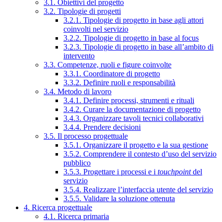
3.1. Obiettivi del progetto
3.2. Tipologie di progetti
3.2.1. Tipologie di progetto in base agli attori
coinvolti nel servizio
3.2.2. Tipologie di progetto in base al focus
3.2.3. Tipologie di progetto in base all’ambito di
intervento
3.3. Competenze, ruoli e figure coinvolte
3.3.1. Coordinatore di progetto
3.3.2. Definire ruoli e responsabilità
3.4. Metodo di lavoro
3.4.1. Definire processi, strumenti e rituali
3.4.2. Curare la documentazione di progetto
3.4.3. Organizzare tavoli tecnici collaborativi
3.4.4. Prendere decisioni
3.5. Il processo progettuale
3.5.1. Organizzare il progetto e la sua gestione
3.5.2. Comprendere il contesto d’uso del servizio
pubblico
3.5.3. Progettare i processi e i
touchpoint
del
servizio
3.5.4. Realizzare l’interfaccia utente del servizio
3.5.5. Validare la soluzione ottenuta
4. Ricerca progettuale
4.1. Ricerca primaria