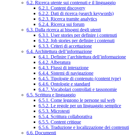
6.2. Ricerca utente sui contenuti e il linguaggio
6.2.1. Content discovery
6.2.2. Dati di ricerca (search keywords)
6.2.3. Ricerca tramite analytics
6.2.4. Ricerca sui forum
6.3. Dalla ricerca ai bisogni degli utenti
6.3.1. User stories per definire i contenuti
6.3.2. Job stories per definire i contenuti
6.3.3. Criteri di accettazione
6.4. Architettura dell’informazione
6.4.1. Definire l’architettura dell’informazione
6.4.2. Alberatura
6.4.3. Flussi di interazione
6.4.4. Sistemi di navigazione
6.4.5. Tipologie di contenuto (content type)
6.4.6. Ontologie e standard
6.4.7. Vocabolari controllati e tassonomie
6.5. Scrittura e linguaggio
6.5.1. Come leggono le persone sul web
6.5.2. Le regole per un linguaggio semplice
6.5.3. Microtesti
6.5.4. Scrittura collaborativa
6.5.5. Content critique
6.5.6. Traduzione e localizzazione dei contenuti
6.6. Documenti