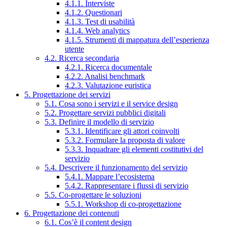
4.1.1. Interviste
4.1.2. Questionari
4.1.3. Test di usabilità
4.1.4. Web analytics
4.1.5. Strumenti di mappatura dell’esperienza
utente
4.2. Ricerca secondaria
4.2.1. Ricerca documentale
4.2.2. Analisi benchmark
4.2.3. Valutazione euristica
5. Progettazione dei servizi
5.1. Cosa sono i servizi e il service design
5.2. Progettare servizi pubblici digitali
5.3. Definire il modello di servizio
5.3.1. Identificare gli attori coinvolti
5.3.2. Formulare la proposta di valore
5.3.3. Inquadrare gli elementi costitutivi del
servizio
5.4. Descrivere il funzionamento del servizio
5.4.1. Mappare l’ecosistema
5.4.2. Rappresentare i flussi di servizio
5.5. Co-progettare le soluzioni
5.5.1. Workshop di co-progettazione
6. Progettazione dei contenuti
6.1. Cos’è il content design