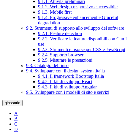
9.1.1. Attività preliminari
9.1.2. Web design responsivo e accessibile
9.1.3. Mobile first
9.1.4. Progressive enhancement e Graceful
degradation
9.2. Strumenti di supporto allo sviluppo del software
9.2.1. Feature detection
9.2.2. Verificare le feature disponibili con Can I
use
9.2.3. Strumenti e risorse per CSS e JavaScript
9.2.4. Supporto browser
9.2.5. Misurare le prestazioni
9.3. Catalogo del riuso
9.4. Sviluppare con il design system .italia
9.4.1. Il framework Bootstrap Italia
9.4.2. Il kit di sviluppo React
9.4.3. Il kit di sviluppo Angular
9.5. Sviluppare con i modelli di sito e servizi
glossario
A
B
C
D