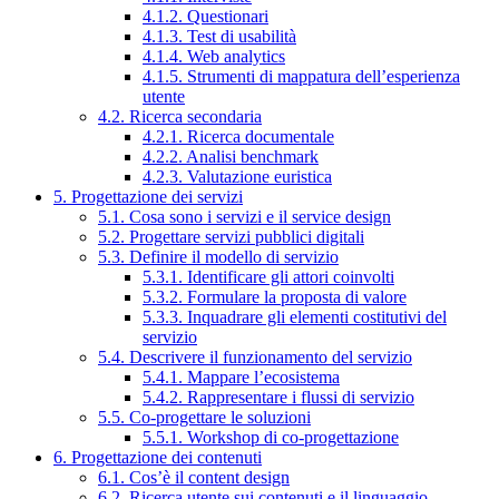
4.1.2. Questionari
4.1.3. Test di usabilità
4.1.4. Web analytics
4.1.5. Strumenti di mappatura dell’esperienza
utente
4.2. Ricerca secondaria
4.2.1. Ricerca documentale
4.2.2. Analisi benchmark
4.2.3. Valutazione euristica
5. Progettazione dei servizi
5.1. Cosa sono i servizi e il service design
5.2. Progettare servizi pubblici digitali
5.3. Definire il modello di servizio
5.3.1. Identificare gli attori coinvolti
5.3.2. Formulare la proposta di valore
5.3.3. Inquadrare gli elementi costitutivi del
servizio
5.4. Descrivere il funzionamento del servizio
5.4.1. Mappare l’ecosistema
5.4.2. Rappresentare i flussi di servizio
5.5. Co-progettare le soluzioni
5.5.1. Workshop di co-progettazione
6. Progettazione dei contenuti
6.1. Cos’è il content design
6.2. Ricerca utente sui contenuti e il linguaggio