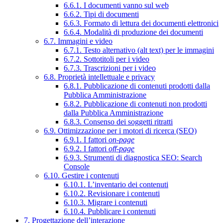
6.6.1. I documenti vanno sul web
6.6.2. Tipi di documenti
6.6.3. Formato di lettura dei documenti elettronici
6.6.4. Modalità di produzione dei documenti
6.7. Immagini e video
6.7.1. Testo alternativo (alt text) per le immagini
6.7.2. Sottotitoli per i video
6.7.3. Trascrizioni per i video
6.8. Proprietà intellettuale e privacy
6.8.1. Pubblicazione di contenuti prodotti dalla
Pubblica Amministrazione
6.8.2. Pubblicazione di contenuti non prodotti
dalla Pubblica Amministrazione
6.8.3. Consenso dei soggetti ritratti
6.9. Ottimizzazione per i motori di ricerca (SEO)
6.9.1. I fattori
on-page
6.9.2. I fattori
off-page
6.9.3. Strumenti di diagnostica SEO: Search
Console
6.10. Gestire i contenuti
6.10.1. L’inventario dei contenuti
6.10.2. Revisionare i contenuti
6.10.3. Migrare i contenuti
6.10.4. Pubblicare i contenuti
7. Progettazione dell’interazione