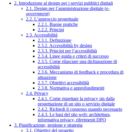
2. Introduzione al design per i servizi pubblici digitali
2.1. Design per l’amministrazione digitale (
e-
government
)
2.2. L’approccio progettuale
2.2.1. Buone pratiche
2.2.2. Principi
2.3. Accessibilità
2.3.1. Definizione
2.3.2. Accessibilità by design
2.3.3. Principi per l’accessibilità
2.3.4. Linee guida e criteri di successo
2.3.5. Come rilasciare una dichiarazione di
accessibilità
2.3.6. Meccanismo di feedback e procedura di
attuazione
2.3.7. Obiettivi accessibilità
2.3.8. Normativa e approfondimenti
2.4. Privacy
2.4.1. Come rispettare la privacy sin dalla
progettazione di un sito o servizio digitale
2.4.2. Richiedi il consenso quando necessario
2.4.3. Le basi del sito web: architettura,
informativa privacy, riferimenti DPO
3. Pianificazione, gestione e strategia
3.1. Obiettivi del progetto