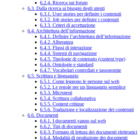
6.2.4. Ricerca sui forum
6.3. Dalla ricerca ai bisogni degli utenti
6.3.1. User stories per definire i contenuti
6.3.2. Job stories per definire i contenuti
6.3.3. Criteri di accettazione
6.4. Architettura dell’informazione
6.4.1. Definire l’architettura dell’informazione
6.4.2. Alberatura
6.4.3. Flussi di interazione
6.4.4. Sistemi di navigazione
6.4.5. Tipologie di contenuto (content type)
6.4.6. Ontologie e standard
6.4.7. Vocabolari controllati e tassonomie
6.5. Scrittura e linguaggio
6.5.1. Come leggono le persone sul web
6.5.2. Le regole per un linguaggio semplice
6.5.3. Microtesti
6.5.4. Scrittura collaborativa
6.5.5. Content critique
6.5.6. Traduzione e localizzazione dei contenuti
6.6. Documenti
6.6.1. I documenti vanno sul web
6.6.2. Tipi di documenti
6.6.3. Formato di lettura dei documenti elettronici
6.6.4. Modalità di produzione dei documenti