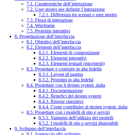
7.1. Caratteristiche dell’interazione
7.2. User stories per definire l’interazione
7.2.1. Differenza tra scenari e user stories
7.3. Flussi di interazione
7.4. Wireframe
7.5. Prototipi interattivi
8. Progettazione dell’interfaccia
8.1. Obiettivi dell’interfaccia
8.2. Elementi dell’interfaccia
8.2.1. Elementi di composizione
8.2.2. Elementi interattivi
8.2.3. Elementi testuali (microtesti)
8.3. Progettare e costruire in alta fedeltà
8.3.1. Layout di pagina
8.3.2. Prototipi in alta fedeltà
8.4. Progettare con il design system .italia
8.4.1. Documentazione
8.4.2. Benefici del design system
8.4.3. Risorse operative
8.4.4. Come contribuire al design system .italia
8.5. Progettare con i modelli di sito e servizi
8.5.1. Vantaggi dell’utilizzo dei modelli
8.5.2. I modelli di sito e servizi disponibili
9. Sviluppo dell’interfaccia
9.1. Approccio allo sviluppo