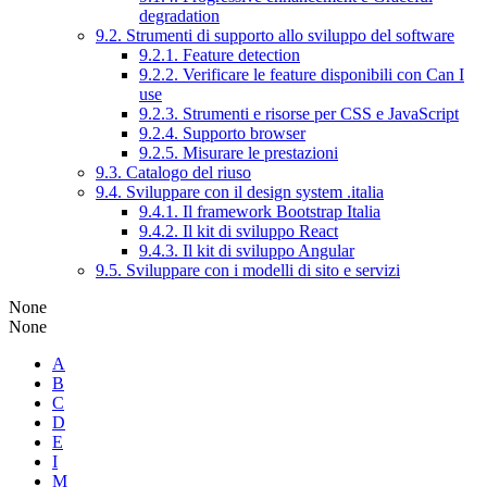
degradation
9.2. Strumenti di supporto allo sviluppo del software
9.2.1. Feature detection
9.2.2. Verificare le feature disponibili con Can I
use
9.2.3. Strumenti e risorse per CSS e JavaScript
9.2.4. Supporto browser
9.2.5. Misurare le prestazioni
9.3. Catalogo del riuso
9.4. Sviluppare con il design system .italia
9.4.1. Il framework Bootstrap Italia
9.4.2. Il kit di sviluppo React
9.4.3. Il kit di sviluppo Angular
9.5. Sviluppare con i modelli di sito e servizi
None
None
A
B
C
D
E
I
M