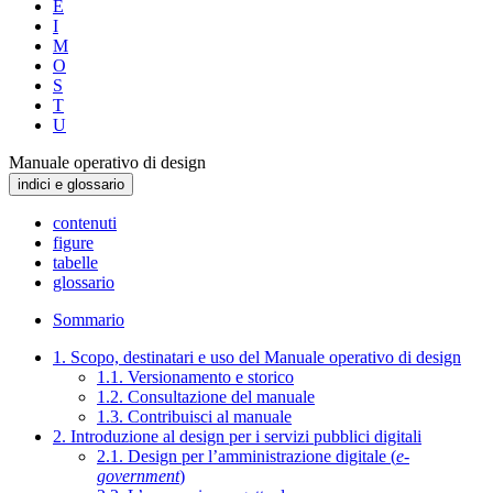
E
I
M
O
S
T
U
Manuale operativo di design
indici e glossario
contenuti
figure
tabelle
glossario
Sommario
1. Scopo, destinatari e uso del Manuale operativo di design
1.1. Versionamento e storico
1.2. Consultazione del manuale
1.3. Contribuisci al manuale
2. Introduzione al design per i servizi pubblici digitali
2.1. Design per l’amministrazione digitale (
e-
government
)