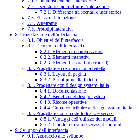
7.1. Caratteristiche dell’interazione
7.2. User stories per definire l’interazione
7.2.1. Differenza tra scenari e user stories
7.3. Flussi di interazione
7.4. Wireframe
7.5. Prototipi interattivi
8. Progettazione dell’interfaccia
8.1. Obiettivi dell’interfaccia
8.2. Elementi dell’interfaccia
8.2.1. Elementi di composizione
8.2.2. Elementi interattivi
8.2.3. Elementi testuali (microtesti)
8.3. Progettare e costruire in alta fedeltà
8.3.1. Layout di pagina
8.3.2. Prototipi in alta fedeltà
8.4. Progettare con il design system .italia
8.4.1. Documentazione
8.4.2. Benefici del design system
8.4.3. Risorse operative
8.4.4. Come contribuire al design system .italia
8.5. Progettare con i modelli di sito e servizi
8.5.1. Vantaggi dell’utilizzo dei modelli
8.5.2. I modelli di sito e servizi disponibili
9. Sviluppo dell’interfaccia
9.1. Approccio allo sviluppo