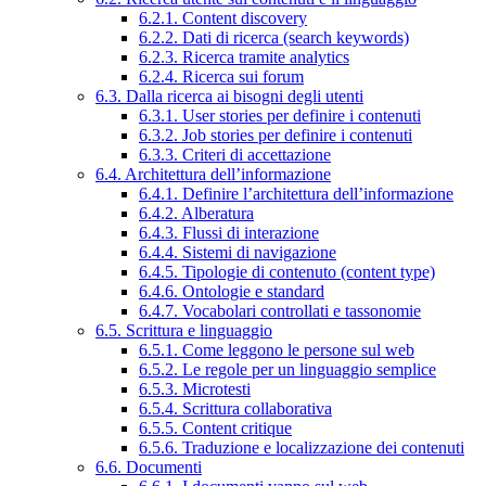
6.2.1. Content discovery
6.2.2. Dati di ricerca (search keywords)
6.2.3. Ricerca tramite analytics
6.2.4. Ricerca sui forum
6.3. Dalla ricerca ai bisogni degli utenti
6.3.1. User stories per definire i contenuti
6.3.2. Job stories per definire i contenuti
6.3.3. Criteri di accettazione
6.4. Architettura dell’informazione
6.4.1. Definire l’architettura dell’informazione
6.4.2. Alberatura
6.4.3. Flussi di interazione
6.4.4. Sistemi di navigazione
6.4.5. Tipologie di contenuto (content type)
6.4.6. Ontologie e standard
6.4.7. Vocabolari controllati e tassonomie
6.5. Scrittura e linguaggio
6.5.1. Come leggono le persone sul web
6.5.2. Le regole per un linguaggio semplice
6.5.3. Microtesti
6.5.4. Scrittura collaborativa
6.5.5. Content critique
6.5.6. Traduzione e localizzazione dei contenuti
6.6. Documenti