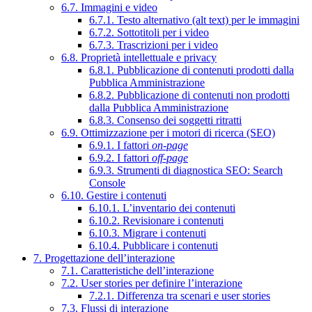
6.7. Immagini e video
6.7.1. Testo alternativo (alt text) per le immagini
6.7.2. Sottotitoli per i video
6.7.3. Trascrizioni per i video
6.8. Proprietà intellettuale e privacy
6.8.1. Pubblicazione di contenuti prodotti dalla
Pubblica Amministrazione
6.8.2. Pubblicazione di contenuti non prodotti
dalla Pubblica Amministrazione
6.8.3. Consenso dei soggetti ritratti
6.9. Ottimizzazione per i motori di ricerca (SEO)
6.9.1. I fattori
on-page
6.9.2. I fattori
off-page
6.9.3. Strumenti di diagnostica SEO: Search
Console
6.10. Gestire i contenuti
6.10.1. L’inventario dei contenuti
6.10.2. Revisionare i contenuti
6.10.3. Migrare i contenuti
6.10.4. Pubblicare i contenuti
7. Progettazione dell’interazione
7.1. Caratteristiche dell’interazione
7.2. User stories per definire l’interazione
7.2.1. Differenza tra scenari e user stories
7.3. Flussi di interazione