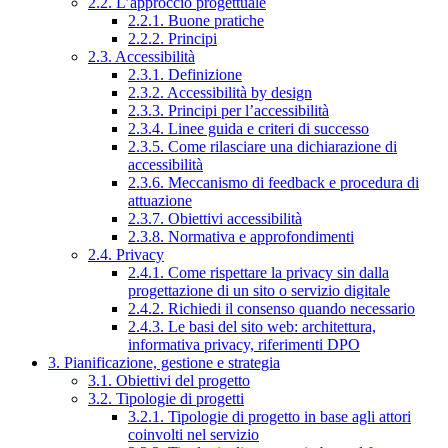
2.2. L’approccio progettuale
2.2.1. Buone pratiche
2.2.2. Principi
2.3. Accessibilità
2.3.1. Definizione
2.3.2. Accessibilità by design
2.3.3. Principi per l’accessibilità
2.3.4. Linee guida e criteri di successo
2.3.5. Come rilasciare una dichiarazione di
accessibilità
2.3.6. Meccanismo di feedback e procedura di
attuazione
2.3.7. Obiettivi accessibilità
2.3.8. Normativa e approfondimenti
2.4. Privacy
2.4.1. Come rispettare la privacy sin dalla
progettazione di un sito o servizio digitale
2.4.2. Richiedi il consenso quando necessario
2.4.3. Le basi del sito web: architettura,
informativa privacy, riferimenti DPO
3. Pianificazione, gestione e strategia
3.1. Obiettivi del progetto
3.2. Tipologie di progetti
3.2.1. Tipologie di progetto in base agli attori
coinvolti nel servizio