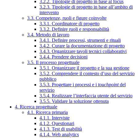
3.2.2. Tipologie di progetto in base al focus
3.2.3. Tipologie di progetto in base all’ambito di
intervento
3.3. Competenze, ruoli e figure coinvolte
3.3.1. Coordinatore di progetto
3.3.2. Definire ruoli e responsabilità
3.4. Metodo di lavoro
3.4.1. Definire processi, strumenti e rituali
3.4.2. Curare la documentazione di progetto
3.4.3. Organizzare tavoli tecnici collaborativi
3.4.4. Prendere decisioni
3.5. Il processo progettuale
3.5.1. Organizzare il progetto e la sua gestione
3.5.2. Comprendere il contesto d’uso del servizio
pubblico
3.5.3. Progettare i processi e i
touchpoint
del
servizio
3.5.4. Realizzare l’interfaccia utente del servizio
3.5.5. Validare la soluzione ottenuta
4. Ricerca progettuale
4.1. Ricerca primaria
4.1.1. Interviste
4.1.2. Questionari
4.1.3. Test di usabilità
4.1.4. Web analytics