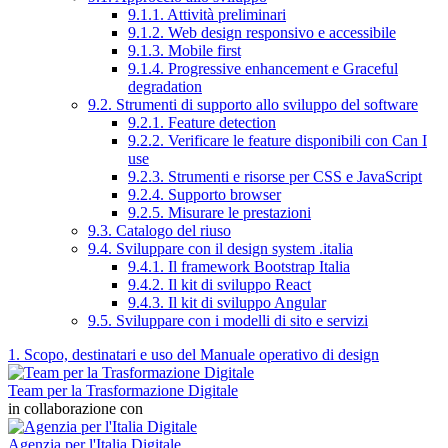
9.1.1. Attività preliminari
9.1.2. Web design responsivo e accessibile
9.1.3. Mobile first
9.1.4. Progressive enhancement e Graceful
degradation
9.2. Strumenti di supporto allo sviluppo del software
9.2.1. Feature detection
9.2.2. Verificare le feature disponibili con Can I
use
9.2.3. Strumenti e risorse per CSS e JavaScript
9.2.4. Supporto browser
9.2.5. Misurare le prestazioni
9.3. Catalogo del riuso
9.4. Sviluppare con il design system .italia
9.4.1. Il framework Bootstrap Italia
9.4.2. Il kit di sviluppo React
9.4.3. Il kit di sviluppo Angular
9.5. Sviluppare con i modelli di sito e servizi
1. Scopo, destinatari e uso del Manuale operativo di design
Team per la Trasformazione Digitale
in collaborazione con
Agenzia per l'Italia Digitale