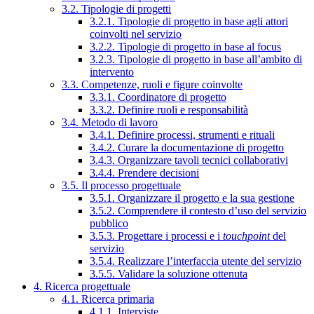
3.2. Tipologie di progetti
3.2.1. Tipologie di progetto in base agli attori
coinvolti nel servizio
3.2.2. Tipologie di progetto in base al focus
3.2.3. Tipologie di progetto in base all’ambito di
intervento
3.3. Competenze, ruoli e figure coinvolte
3.3.1. Coordinatore di progetto
3.3.2. Definire ruoli e responsabilità
3.4. Metodo di lavoro
3.4.1. Definire processi, strumenti e rituali
3.4.2. Curare la documentazione di progetto
3.4.3. Organizzare tavoli tecnici collaborativi
3.4.4. Prendere decisioni
3.5. Il processo progettuale
3.5.1. Organizzare il progetto e la sua gestione
3.5.2. Comprendere il contesto d’uso del servizio
pubblico
3.5.3. Progettare i processi e i
touchpoint
del
servizio
3.5.4. Realizzare l’interfaccia utente del servizio
3.5.5. Validare la soluzione ottenuta
4. Ricerca progettuale
4.1. Ricerca primaria
4.1.1. Interviste