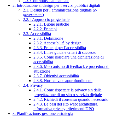
1.3. Contribuisci al manuale
2. Introduzione al design per i servizi pubblici digitali
2.1. Design per l’amministrazione digitale (
e-
government
)
2.2. L’approccio progettuale
2.2.1. Buone pratiche
2.2.2. Principi
2.3. Accessibilità
2.3.1. Definizione
2.3.2. Accessibilità by design
2.3.3. Principi per l’accessibilità
2.3.4. Linee guida e criteri di successo
2.3.5. Come rilasciare una dichiarazione di
accessibilità
2.3.6. Meccanismo di feedback e procedura di
attuazione
2.3.7. Obiettivi accessibilità
2.3.8. Normativa e approfondimenti
2.4. Privacy
2.4.1. Come rispettare la privacy sin dalla
progettazione di un sito o servizio digitale
2.4.2. Richiedi il consenso quando necessario
2.4.3. Le basi del sito web: architettura,
informativa privacy, riferimenti DPO
3. Pianificazione, gestione e strategia