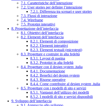
7.1. Caratteristiche dell’interazione
7.2. User stories per definire l’interazione
7.2.1. Differenza tra scenari e user stories
7.3. Flussi di interazione
7.4. Wireframe
7.5. Prototipi interattivi
8. Progettazione dell’interfaccia
8.1. Obiettivi dell’interfaccia
8.2. Elementi dell’interfaccia
8.2.1. Elementi di composizione
8.2.2. Elementi interattivi
8.2.3. Elementi testuali (microtesti)
8.3. Progettare e costruire in alta fedeltà
8.3.1. Layout di pagina
8.3.2. Prototipi in alta fedeltà
8.4. Progettare con il design system .italia
8.4.1. Documentazione
8.4.2. Benefici del design system
8.4.3. Risorse operative
8.4.4. Come contribuire al design system .italia
8.5. Progettare con i modelli di sito e servizi
8.5.1. Vantaggi dell’utilizzo dei modelli
8.5.2. I modelli di sito e servizi disponibili
9. Sviluppo dell’interfaccia
9.1. Approccio allo sviluppo