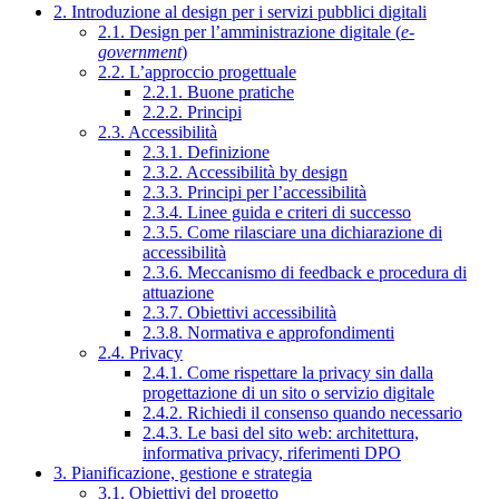
2. Introduzione al design per i servizi pubblici digitali
2.1. Design per l’amministrazione digitale (
e-
government
)
2.2. L’approccio progettuale
2.2.1. Buone pratiche
2.2.2. Principi
2.3. Accessibilità
2.3.1. Definizione
2.3.2. Accessibilità by design
2.3.3. Principi per l’accessibilità
2.3.4. Linee guida e criteri di successo
2.3.5. Come rilasciare una dichiarazione di
accessibilità
2.3.6. Meccanismo di feedback e procedura di
attuazione
2.3.7. Obiettivi accessibilità
2.3.8. Normativa e approfondimenti
2.4. Privacy
2.4.1. Come rispettare la privacy sin dalla
progettazione di un sito o servizio digitale
2.4.2. Richiedi il consenso quando necessario
2.4.3. Le basi del sito web: architettura,
informativa privacy, riferimenti DPO
3. Pianificazione, gestione e strategia
3.1. Obiettivi del progetto