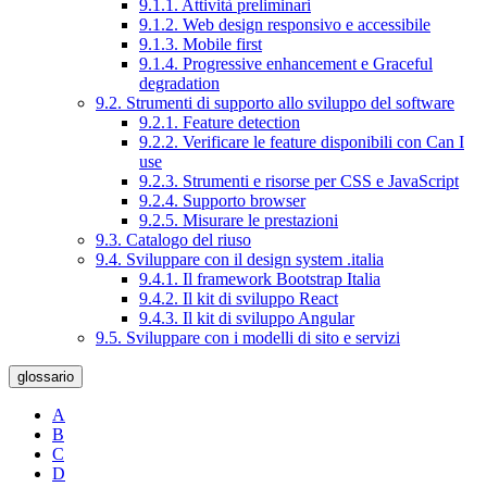
9.1.1. Attività preliminari
9.1.2. Web design responsivo e accessibile
9.1.3. Mobile first
9.1.4. Progressive enhancement e Graceful
degradation
9.2. Strumenti di supporto allo sviluppo del software
9.2.1. Feature detection
9.2.2. Verificare le feature disponibili con Can I
use
9.2.3. Strumenti e risorse per CSS e JavaScript
9.2.4. Supporto browser
9.2.5. Misurare le prestazioni
9.3. Catalogo del riuso
9.4. Sviluppare con il design system .italia
9.4.1. Il framework Bootstrap Italia
9.4.2. Il kit di sviluppo React
9.4.3. Il kit di sviluppo Angular
9.5. Sviluppare con i modelli di sito e servizi
glossario
A
B
C
D