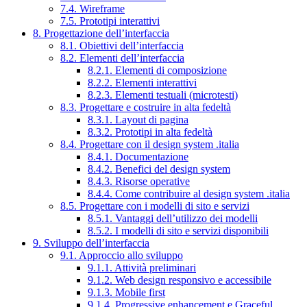
7.4. Wireframe
7.5. Prototipi interattivi
8. Progettazione dell’interfaccia
8.1. Obiettivi dell’interfaccia
8.2. Elementi dell’interfaccia
8.2.1. Elementi di composizione
8.2.2. Elementi interattivi
8.2.3. Elementi testuali (microtesti)
8.3. Progettare e costruire in alta fedeltà
8.3.1. Layout di pagina
8.3.2. Prototipi in alta fedeltà
8.4. Progettare con il design system .italia
8.4.1. Documentazione
8.4.2. Benefici del design system
8.4.3. Risorse operative
8.4.4. Come contribuire al design system .italia
8.5. Progettare con i modelli di sito e servizi
8.5.1. Vantaggi dell’utilizzo dei modelli
8.5.2. I modelli di sito e servizi disponibili
9. Sviluppo dell’interfaccia
9.1. Approccio allo sviluppo
9.1.1. Attività preliminari
9.1.2. Web design responsivo e accessibile
9.1.3. Mobile first
9.1.4. Progressive enhancement e Graceful