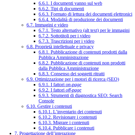
6.6.1. I documenti vanno sul web
6.6.2. Tipi di documenti
6.6.3. Formato di lettura dei documenti elettronici
6.6.4. Modalità di produzione dei documenti
6.7. Immagini e video
6.7.1. Testo alternativo (alt text) per le immagini
6.7.2. Sottotitoli per i video
6.7.3. Trascrizioni per i video
6.8. Proprietà intellettuale e privacy
6.8.1. Pubblicazione di contenuti prodotti dalla
Pubblica Amministrazione
6.8.2. Pubblicazione di contenuti non prodotti
dalla Pubblica Amministrazione
6.8.3. Consenso dei soggetti ritratti
6.9. Ottimizzazione per i motori di ricerca (SEO)
6.9.1. I fattori
on-page
6.9.2. I fattori
off-page
6.9.3. Strumenti di diagnostica SEO: Search
Console
6.10. Gestire i contenuti
6.10.1. L’inventario dei contenuti
6.10.2. Revisionare i contenuti
6.10.3. Migrare i contenuti
6.10.4. Pubblicare i contenuti
7. Progettazione dell’interazione