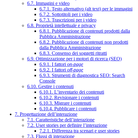
6.7. Immagini e video
6.7.1. Testo alternativo (alt text) per le immagini
6.7.2. Sottotitoli per i video
6.7.3. Trascrizioni per i video
6.8. Proprietà intellettuale e privacy
6.8.1. Pubblicazione di contenuti prodotti dalla
Pubblica Amministrazione
6.8.2. Pubblicazione di contenuti non prodotti
dalla Pubblica Amministrazione
6.8.3. Consenso dei soggetti ritratti
6.9. Ottimizzazione per i motori di ricerca (SEO)
6.9.1. I fattori
on-page
6.9.2. I fattori
off-page
6.9.3. Strumenti di diagnostica SEO: Search
Console
6.10. Gestire i contenuti
6.10.1. L’inventario dei contenuti
6.10.2. Revisionare i contenuti
6.10.3. Migrare i contenuti
6.10.4. Pubblicare i contenuti
7. Progettazione dell’interazione
7.1. Caratteristiche dell’interazione
7.2. User stories per definire l’interazione
7.2.1. Differenza tra scenari e user stories
7.3. Flussi di interazione