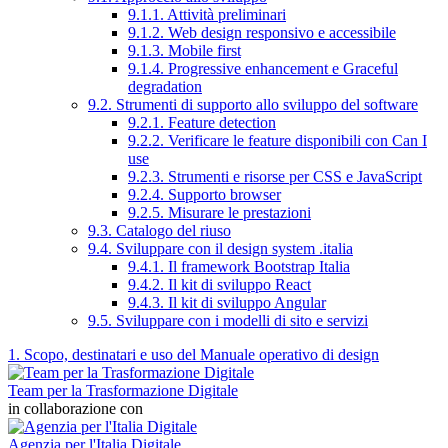
9.1.1. Attività preliminari
9.1.2. Web design responsivo e accessibile
9.1.3. Mobile first
9.1.4. Progressive enhancement e Graceful
degradation
9.2. Strumenti di supporto allo sviluppo del software
9.2.1. Feature detection
9.2.2. Verificare le feature disponibili con Can I
use
9.2.3. Strumenti e risorse per CSS e JavaScript
9.2.4. Supporto browser
9.2.5. Misurare le prestazioni
9.3. Catalogo del riuso
9.4. Sviluppare con il design system .italia
9.4.1. Il framework Bootstrap Italia
9.4.2. Il kit di sviluppo React
9.4.3. Il kit di sviluppo Angular
9.5. Sviluppare con i modelli di sito e servizi
1. Scopo, destinatari e uso del Manuale operativo di design
Team per la Trasformazione Digitale
in collaborazione con
Agenzia per l'Italia Digitale