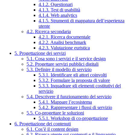
4.1.2. Questionari
4.1.3. Test di usabilità
4.1.4. Web analytics
4.1.5. Strumenti di mappatura dell’esperienza
utente
4.2. Ricerca secondaria
4.2.1. Ricerca documentale
4.2.2. Analisi benchmark
4.2.3. Valutazione euristica
5. Progettazione dei servizi
5.1. Cosa sono i servizi e il service design
5.2. Progettare servizi pubblici digitali
5.3. Definire il modello di servizio
5.3.1. Identificare gli attori coinvolti
5.3.2. Formulare la proposta di valore
5.3.3. Inquadrare gli elementi costitutivi del
servizio
5.4. Descrivere il funzionamento del servizio
5.4.1. Mappare l’ecosistema
5.4.2. Rappresentare i flussi di servizio
5.5. Co-progettare le soluzioni
5.5.1. Workshop di co-progettazione
6. Progettazione dei contenuti
6.1. Cos’è il content design
6.2. Ricerca utente sui contenuti e il linguaggio