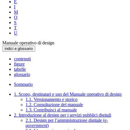
E
I
M
O
S
T
U
Manuale operativo di design
indici e glossario
contenuti
figure
tabelle
glossario
Sommario
1. Scopo, destinatari e uso del Manuale operativo di design
1.1. Versionamento e storico
1.2. Consultazione del manuale
1.3. Contribuisci al manuale
2. Introduzione al design per i servizi pubblici digitali
2.1. Design per l’amministrazione digitale (
e-
government
)