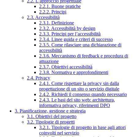
2.2. L’approccio progettuale
2.2.1. Buone pratiche
2.2.2. Principi
2.3. Accessibilità
2.3.1. Definizione
2.3.2. Accessibilità by design
2.3.3. Principi per l’accessibilità
2.3.4. Linee guida e criteri di successo
2.3.5. Come rilasciare una dichiarazione di
accessibilità
2.3.6. Meccanismo di feedback e procedura di
attuazione
2.3.7. Obiettivi accessibilità
2.3.8. Normativa e approfondimenti
2.4. Privacy
2.4.1. Come rispettare la privacy sin dalla
progettazione di un sito o servizio digitale
2.4.2. Richiedi il consenso quando necessario
2.4.3. Le basi del sito web: architettura,
informativa privacy, riferimenti DPO
3. Pianificazione, gestione e strategia
3.1. Obiettivi del progetto
3.2. Tipologie di progetti
3.2.1. Tipologie di progetto in base agli attori
coinvolti nel servizio