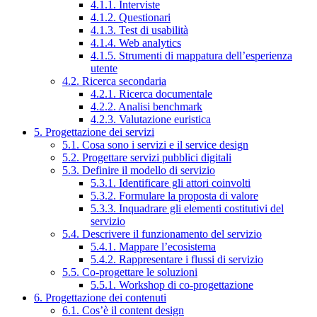
4.1.1. Interviste
4.1.2. Questionari
4.1.3. Test di usabilità
4.1.4. Web analytics
4.1.5. Strumenti di mappatura dell’esperienza
utente
4.2. Ricerca secondaria
4.2.1. Ricerca documentale
4.2.2. Analisi benchmark
4.2.3. Valutazione euristica
5. Progettazione dei servizi
5.1. Cosa sono i servizi e il service design
5.2. Progettare servizi pubblici digitali
5.3. Definire il modello di servizio
5.3.1. Identificare gli attori coinvolti
5.3.2. Formulare la proposta di valore
5.3.3. Inquadrare gli elementi costitutivi del
servizio
5.4. Descrivere il funzionamento del servizio
5.4.1. Mappare l’ecosistema
5.4.2. Rappresentare i flussi di servizio
5.5. Co-progettare le soluzioni
5.5.1. Workshop di co-progettazione
6. Progettazione dei contenuti
6.1. Cos’è il content design