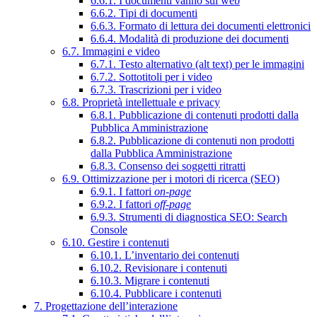
6.6.1. I documenti vanno sul web
6.6.2. Tipi di documenti
6.6.3. Formato di lettura dei documenti elettronici
6.6.4. Modalità di produzione dei documenti
6.7. Immagini e video
6.7.1. Testo alternativo (alt text) per le immagini
6.7.2. Sottotitoli per i video
6.7.3. Trascrizioni per i video
6.8. Proprietà intellettuale e privacy
6.8.1. Pubblicazione di contenuti prodotti dalla
Pubblica Amministrazione
6.8.2. Pubblicazione di contenuti non prodotti
dalla Pubblica Amministrazione
6.8.3. Consenso dei soggetti ritratti
6.9. Ottimizzazione per i motori di ricerca (SEO)
6.9.1. I fattori
on-page
6.9.2. I fattori
off-page
6.9.3. Strumenti di diagnostica SEO: Search
Console
6.10. Gestire i contenuti
6.10.1. L’inventario dei contenuti
6.10.2. Revisionare i contenuti
6.10.3. Migrare i contenuti
6.10.4. Pubblicare i contenuti
7. Progettazione dell’interazione