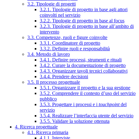
3.2. Tipologie di progetti
3.2.1. Tipologie di progetto in base agli attori
coinvolti nel servizio
3.2.2. Tipologie di progetto in base al focus
3.2.3. Tipologie di progetto in base all’ambito di
intervento
3.3. Competenze, ruoli e figure coinvolte
3.3.1. Coordinatore di progetto
3.3.2. Definire ruoli e responsabilità
3.4. Metodo di lavoro
3.4.1. Definire processi, strumenti e rituali
3.4.2. Curare la documentazione di progetto
3.4.3. Organizzare tavoli tecnici collaborativi
3.4.4. Prendere decisioni
3.5. Il processo progettuale
3.5.1. Organizzare il progetto e la sua gestione
3.5.2. Comprendere il contesto d’uso del servizio
pubblico
3.5.3. Progettare i processi e i
touchpoint
del
servizio
3.5.4. Realizzare l’interfaccia utente del servizio
3.5.5. Validare la soluzione ottenuta
4. Ricerca progettuale
4.1. Ricerca primaria
4.1.1. Interviste