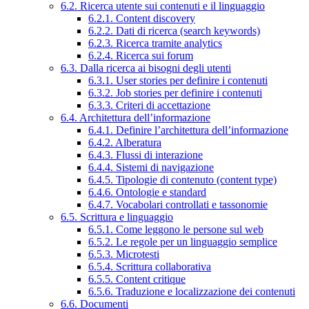
6.2. Ricerca utente sui contenuti e il linguaggio
6.2.1. Content discovery
6.2.2. Dati di ricerca (search keywords)
6.2.3. Ricerca tramite analytics
6.2.4. Ricerca sui forum
6.3. Dalla ricerca ai bisogni degli utenti
6.3.1. User stories per definire i contenuti
6.3.2. Job stories per definire i contenuti
6.3.3. Criteri di accettazione
6.4. Architettura dell’informazione
6.4.1. Definire l’architettura dell’informazione
6.4.2. Alberatura
6.4.3. Flussi di interazione
6.4.4. Sistemi di navigazione
6.4.5. Tipologie di contenuto (content type)
6.4.6. Ontologie e standard
6.4.7. Vocabolari controllati e tassonomie
6.5. Scrittura e linguaggio
6.5.1. Come leggono le persone sul web
6.5.2. Le regole per un linguaggio semplice
6.5.3. Microtesti
6.5.4. Scrittura collaborativa
6.5.5. Content critique
6.5.6. Traduzione e localizzazione dei contenuti
6.6. Documenti