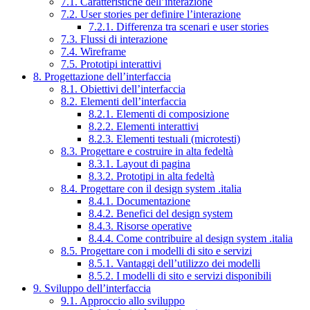
7.1. Caratteristiche dell’interazione
7.2. User stories per definire l’interazione
7.2.1. Differenza tra scenari e user stories
7.3. Flussi di interazione
7.4. Wireframe
7.5. Prototipi interattivi
8. Progettazione dell’interfaccia
8.1. Obiettivi dell’interfaccia
8.2. Elementi dell’interfaccia
8.2.1. Elementi di composizione
8.2.2. Elementi interattivi
8.2.3. Elementi testuali (microtesti)
8.3. Progettare e costruire in alta fedeltà
8.3.1. Layout di pagina
8.3.2. Prototipi in alta fedeltà
8.4. Progettare con il design system .italia
8.4.1. Documentazione
8.4.2. Benefici del design system
8.4.3. Risorse operative
8.4.4. Come contribuire al design system .italia
8.5. Progettare con i modelli di sito e servizi
8.5.1. Vantaggi dell’utilizzo dei modelli
8.5.2. I modelli di sito e servizi disponibili
9. Sviluppo dell’interfaccia
9.1. Approccio allo sviluppo