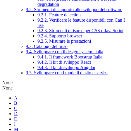
degradation
9.2. Strumenti di supporto allo sviluppo del software
9.2.1. Feature detection
9.2.2. Verificare le feature disponibili con Can I
use
9.2.3. Strumenti e risorse per CSS e JavaScript
9.2.4. Supporto browser
9.2.5. Misurare le prestazioni
9.3. Catalogo del riuso
9.4. Sviluppare con il design system .italia
9.4.1. Il framework Bootstrap Italia
9.4.2. Il kit di sviluppo React
9.4.3. Il kit di sviluppo Angular
9.5. Sviluppare con i modelli di sito e servizi
None
None
A
B
C
D
E
I
M