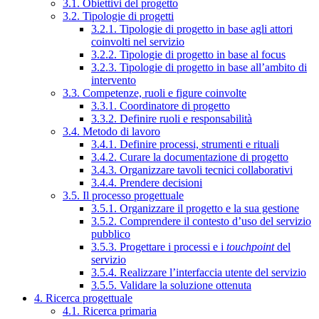
3.1. Obiettivi del progetto
3.2. Tipologie di progetti
3.2.1. Tipologie di progetto in base agli attori
coinvolti nel servizio
3.2.2. Tipologie di progetto in base al focus
3.2.3. Tipologie di progetto in base all’ambito di
intervento
3.3. Competenze, ruoli e figure coinvolte
3.3.1. Coordinatore di progetto
3.3.2. Definire ruoli e responsabilità
3.4. Metodo di lavoro
3.4.1. Definire processi, strumenti e rituali
3.4.2. Curare la documentazione di progetto
3.4.3. Organizzare tavoli tecnici collaborativi
3.4.4. Prendere decisioni
3.5. Il processo progettuale
3.5.1. Organizzare il progetto e la sua gestione
3.5.2. Comprendere il contesto d’uso del servizio
pubblico
3.5.3. Progettare i processi e i
touchpoint
del
servizio
3.5.4. Realizzare l’interfaccia utente del servizio
3.5.5. Validare la soluzione ottenuta
4. Ricerca progettuale
4.1. Ricerca primaria