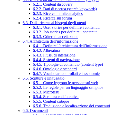
6.2.1. Content discovery
6.2.2. Dati di ricerca (search keywords)
6.2.3. Ricerca tramite analytics
6.2.4. Ricerca sui forum
6.3. Dalla ricerca ai bisogni degli utenti
6.3.1. User stories per definire i contenuti
6.3.2. Job stories per definire i contenuti
6.3.3. Criteri di accettazione
6.4. Architettura dell’informazione
6.4.1. Definire l’architettura dell’informazione
6.4.2. Alberatura
6.4.3. Flussi di interazione
6.4.4. Sistemi di navigazione
6.4.5. Tipologie di contenuto (content type)
6.4.6. Ontologie e standard
6.4.7. Vocabolari controllati e tassonomie
6.5. Scrittura e linguaggio
6.5.1. Come leggono le persone sul web
6.5.2. Le regole per un linguaggio semplice
6.5.3. Microtesti
6.5.4. Scrittura collaborativa
6.5.5. Content critique
6.5.6. Traduzione e localizzazione dei contenuti
6.6. Documenti