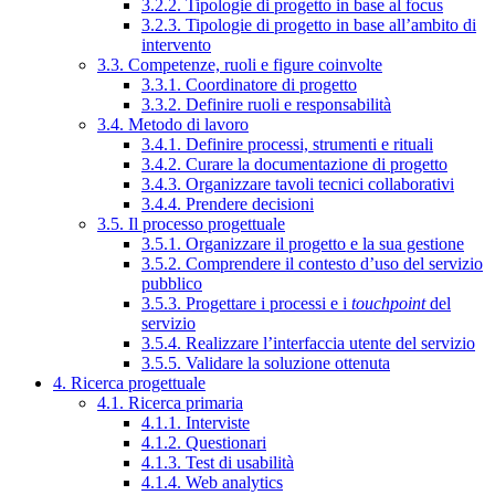
3.2.2. Tipologie di progetto in base al focus
3.2.3. Tipologie di progetto in base all’ambito di
intervento
3.3. Competenze, ruoli e figure coinvolte
3.3.1. Coordinatore di progetto
3.3.2. Definire ruoli e responsabilità
3.4. Metodo di lavoro
3.4.1. Definire processi, strumenti e rituali
3.4.2. Curare la documentazione di progetto
3.4.3. Organizzare tavoli tecnici collaborativi
3.4.4. Prendere decisioni
3.5. Il processo progettuale
3.5.1. Organizzare il progetto e la sua gestione
3.5.2. Comprendere il contesto d’uso del servizio
pubblico
3.5.3. Progettare i processi e i
touchpoint
del
servizio
3.5.4. Realizzare l’interfaccia utente del servizio
3.5.5. Validare la soluzione ottenuta
4. Ricerca progettuale
4.1. Ricerca primaria
4.1.1. Interviste
4.1.2. Questionari
4.1.3. Test di usabilità
4.1.4. Web analytics