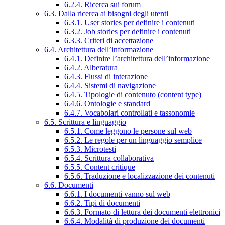
6.2.4. Ricerca sui forum
6.3. Dalla ricerca ai bisogni degli utenti
6.3.1. User stories per definire i contenuti
6.3.2. Job stories per definire i contenuti
6.3.3. Criteri di accettazione
6.4. Architettura dell’informazione
6.4.1. Definire l’architettura dell’informazione
6.4.2. Alberatura
6.4.3. Flussi di interazione
6.4.4. Sistemi di navigazione
6.4.5. Tipologie di contenuto (content type)
6.4.6. Ontologie e standard
6.4.7. Vocabolari controllati e tassonomie
6.5. Scrittura e linguaggio
6.5.1. Come leggono le persone sul web
6.5.2. Le regole per un linguaggio semplice
6.5.3. Microtesti
6.5.4. Scrittura collaborativa
6.5.5. Content critique
6.5.6. Traduzione e localizzazione dei contenuti
6.6. Documenti
6.6.1. I documenti vanno sul web
6.6.2. Tipi di documenti
6.6.3. Formato di lettura dei documenti elettronici
6.6.4. Modalità di produzione dei documenti