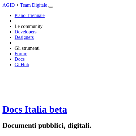
AGID
+
Team Digitale
Piano Triennale
Le community
Developers
Designers
Gli strumenti
Forum
Docs
GitHub
Docs Italia
beta
Documenti pubblici, digitali.