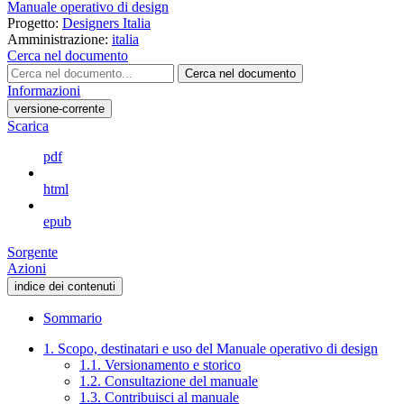
Manuale operativo di design
Progetto:
Designers Italia
Amministrazione:
italia
Cerca nel documento
Cerca nel documento
Informazioni
versione-corrente
Scarica
pdf
html
epub
Sorgente
Azioni
indice dei contenuti
Sommario
1. Scopo, destinatari e uso del Manuale operativo di design
1.1. Versionamento e storico
1.2. Consultazione del manuale
1.3. Contribuisci al manuale