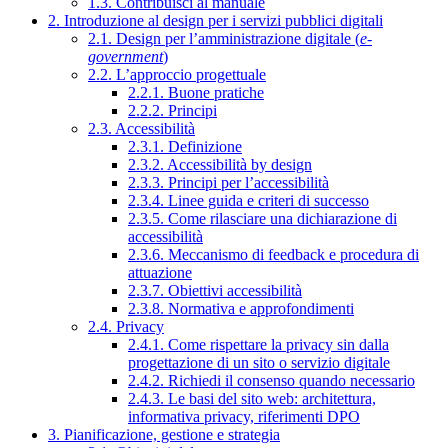
1.3. Contribuisci al manuale
2. Introduzione al design per i servizi pubblici digitali
2.1. Design per l’amministrazione digitale (
e-
government
)
2.2. L’approccio progettuale
2.2.1. Buone pratiche
2.2.2. Principi
2.3. Accessibilità
2.3.1. Definizione
2.3.2. Accessibilità by design
2.3.3. Principi per l’accessibilità
2.3.4. Linee guida e criteri di successo
2.3.5. Come rilasciare una dichiarazione di
accessibilità
2.3.6. Meccanismo di feedback e procedura di
attuazione
2.3.7. Obiettivi accessibilità
2.3.8. Normativa e approfondimenti
2.4. Privacy
2.4.1. Come rispettare la privacy sin dalla
progettazione di un sito o servizio digitale
2.4.2. Richiedi il consenso quando necessario
2.4.3. Le basi del sito web: architettura,
informativa privacy, riferimenti DPO
3. Pianificazione, gestione e strategia