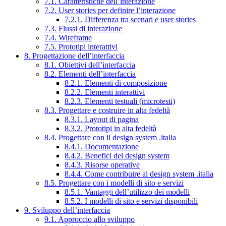
7.1. Caratteristiche dell’interazione
7.2. User stories per definire l’interazione
7.2.1. Differenza tra scenari e user stories
7.3. Flussi di interazione
7.4. Wireframe
7.5. Prototipi interattivi
8. Progettazione dell’interfaccia
8.1. Obiettivi dell’interfaccia
8.2. Elementi dell’interfaccia
8.2.1. Elementi di composizione
8.2.2. Elementi interattivi
8.2.3. Elementi testuali (microtesti)
8.3. Progettare e costruire in alta fedeltà
8.3.1. Layout di pagina
8.3.2. Prototipi in alta fedeltà
8.4. Progettare con il design system .italia
8.4.1. Documentazione
8.4.2. Benefici del design system
8.4.3. Risorse operative
8.4.4. Come contribuire al design system .italia
8.5. Progettare con i modelli di sito e servizi
8.5.1. Vantaggi dell’utilizzo dei modelli
8.5.2. I modelli di sito e servizi disponibili
9. Sviluppo dell’interfaccia
9.1. Approccio allo sviluppo