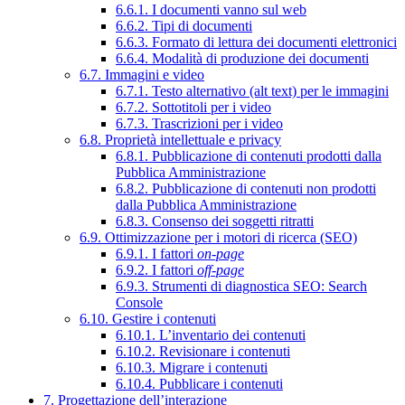
6.6.1. I documenti vanno sul web
6.6.2. Tipi di documenti
6.6.3. Formato di lettura dei documenti elettronici
6.6.4. Modalità di produzione dei documenti
6.7. Immagini e video
6.7.1. Testo alternativo (alt text) per le immagini
6.7.2. Sottotitoli per i video
6.7.3. Trascrizioni per i video
6.8. Proprietà intellettuale e privacy
6.8.1. Pubblicazione di contenuti prodotti dalla
Pubblica Amministrazione
6.8.2. Pubblicazione di contenuti non prodotti
dalla Pubblica Amministrazione
6.8.3. Consenso dei soggetti ritratti
6.9. Ottimizzazione per i motori di ricerca (SEO)
6.9.1. I fattori
on-page
6.9.2. I fattori
off-page
6.9.3. Strumenti di diagnostica SEO: Search
Console
6.10. Gestire i contenuti
6.10.1. L’inventario dei contenuti
6.10.2. Revisionare i contenuti
6.10.3. Migrare i contenuti
6.10.4. Pubblicare i contenuti
7. Progettazione dell’interazione