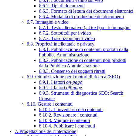
6.6.1. I documenti vanno sul web
6.6.2. Tipi di documenti
6.6.3. Formato di lettura dei documenti elettronici
6.6.4. Modalità di produzione dei documenti
6.7. Immagini e video
6.7.1. Testo alternativo (alt text) per le immagini
6.7.2. Sottotitoli per i video
6.7.3. Trascrizioni per i video
6.8. Proprietà intellettuale e privacy
6.8.1. Pubblicazione di contenuti prodotti dalla
Pubblica Amministrazione
6.8.2. Pubblicazione di contenuti non prodotti
dalla Pubblica Amministrazione
6.8.3. Consenso dei soggetti ritratti
6.9. Ottimizzazione per i motori di ricerca (SEO)
6.9.1. I fattori
on-page
6.9.2. I fattori
off-page
6.9.3. Strumenti di diagnostica SEO: Search
Console
6.10. Gestire i contenuti
6.10.1. L’inventario dei contenuti
6.10.2. Revisionare i contenuti
6.10.3. Migrare i contenuti
6.10.4. Pubblicare i contenuti
7. Progettazione dell’interazione