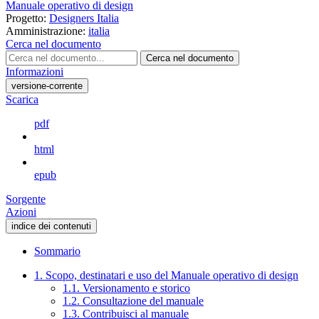
Manuale operativo di design
Progetto:
Designers Italia
Amministrazione:
italia
Cerca nel documento
Cerca nel documento
Informazioni
versione-corrente
Scarica
pdf
html
epub
Sorgente
Azioni
indice dei contenuti
Sommario
1. Scopo, destinatari e uso del Manuale operativo di design
1.1. Versionamento e storico
1.2. Consultazione del manuale
1.3. Contribuisci al manuale