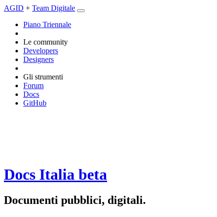
AGID
+
Team Digitale
Piano Triennale
Le community
Developers
Designers
Gli strumenti
Forum
Docs
GitHub
Docs Italia
beta
Documenti pubblici, digitali.