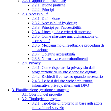
2.2. L’approccio progettuale
2.2.1. Buone pratiche
2.2.2. Principi
2.3. Accessibilità
2.3.1. Definizione
2.3.2. Accessibilità by design
2.3.3. Principi per l’accessibilità
2.3.4. Linee guida e criteri di successo
2.3.5. Come rilasciare una dichiarazione di
accessibilità
2.3.6. Meccanismo di feedback e procedura di
attuazione
2.3.7. Obiettivi accessibilità
2.3.8. Normativa e approfondimenti
2.4. Privacy
2.4.1. Come rispettare la privacy sin dalla
progettazione di un sito o servizio digitale
2.4.2. Richiedi il consenso quando necessario
2.4.3. Le basi del sito web: architettura,
informativa privacy, riferimenti DPO
3. Pianificazione, gestione e strategia
3.1. Obiettivi del progetto
3.2. Tipologie di progetti
3.2.1. Tipologie di progetto in base agli attori
coinvolti nel servizio