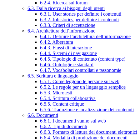
6.2.4. Ricerca sui forum
6.3. Dalla ricerca ai bisogni degli utenti
6.3.1. User stories per definire i contenuti
6.3.2. Job stories per definire i contenuti
6.3.3. Criteri di accettazione
6.4. Architettura dell’informazione
6.4.1. Definire l’architettura dell’informazione
6.4.2. Alberatura
6.4.3. Flussi di interazione
6.4.4. Sistemi di navigazione
6.4.5. Tipologie di contenuto (content type)
6.4.6. Ontologie e standard
6.4.7. Vocabolari controllati e tassonomie
6.5. Scrittura e linguaggio
6.5.1. Come leggono le persone sul web
6.5.2. Le regole per un linguaggio semplice
6.5.3. Microtesti
6.5.4. Scrittura collaborativa
6.5.5. Content critique
6.5.6. Traduzione e localizzazione dei contenuti
6.6. Documenti
6.6.1. I documenti vanno sul web
6.6.2. Tipi di documenti
6.6.3. Formato di lettura dei documenti elettronici
6.6.4. Modalità di produzione dei documenti