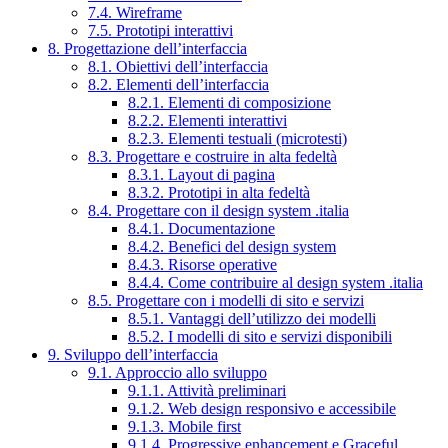
7.4. Wireframe
7.5. Prototipi interattivi
8. Progettazione dell’interfaccia
8.1. Obiettivi dell’interfaccia
8.2. Elementi dell’interfaccia
8.2.1. Elementi di composizione
8.2.2. Elementi interattivi
8.2.3. Elementi testuali (microtesti)
8.3. Progettare e costruire in alta fedeltà
8.3.1. Layout di pagina
8.3.2. Prototipi in alta fedeltà
8.4. Progettare con il design system .italia
8.4.1. Documentazione
8.4.2. Benefici del design system
8.4.3. Risorse operative
8.4.4. Come contribuire al design system .italia
8.5. Progettare con i modelli di sito e servizi
8.5.1. Vantaggi dell’utilizzo dei modelli
8.5.2. I modelli di sito e servizi disponibili
9. Sviluppo dell’interfaccia
9.1. Approccio allo sviluppo
9.1.1. Attività preliminari
9.1.2. Web design responsivo e accessibile
9.1.3. Mobile first
9.1.4. Progressive enhancement e Graceful