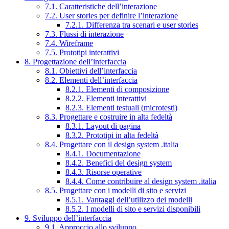
7.1. Caratteristiche dell’interazione
7.2. User stories per definire l’interazione
7.2.1. Differenza tra scenari e user stories
7.3. Flussi di interazione
7.4. Wireframe
7.5. Prototipi interattivi
8. Progettazione dell’interfaccia
8.1. Obiettivi dell’interfaccia
8.2. Elementi dell’interfaccia
8.2.1. Elementi di composizione
8.2.2. Elementi interattivi
8.2.3. Elementi testuali (microtesti)
8.3. Progettare e costruire in alta fedeltà
8.3.1. Layout di pagina
8.3.2. Prototipi in alta fedeltà
8.4. Progettare con il design system .italia
8.4.1. Documentazione
8.4.2. Benefici del design system
8.4.3. Risorse operative
8.4.4. Come contribuire al design system .italia
8.5. Progettare con i modelli di sito e servizi
8.5.1. Vantaggi dell’utilizzo dei modelli
8.5.2. I modelli di sito e servizi disponibili
9. Sviluppo dell’interfaccia
9.1. Approccio allo sviluppo