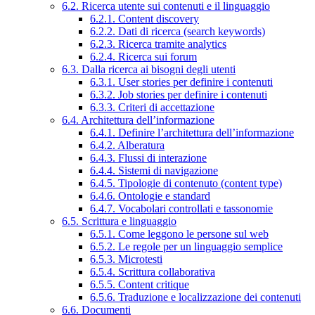
6.2. Ricerca utente sui contenuti e il linguaggio
6.2.1. Content discovery
6.2.2. Dati di ricerca (search keywords)
6.2.3. Ricerca tramite analytics
6.2.4. Ricerca sui forum
6.3. Dalla ricerca ai bisogni degli utenti
6.3.1. User stories per definire i contenuti
6.3.2. Job stories per definire i contenuti
6.3.3. Criteri di accettazione
6.4. Architettura dell’informazione
6.4.1. Definire l’architettura dell’informazione
6.4.2. Alberatura
6.4.3. Flussi di interazione
6.4.4. Sistemi di navigazione
6.4.5. Tipologie di contenuto (content type)
6.4.6. Ontologie e standard
6.4.7. Vocabolari controllati e tassonomie
6.5. Scrittura e linguaggio
6.5.1. Come leggono le persone sul web
6.5.2. Le regole per un linguaggio semplice
6.5.3. Microtesti
6.5.4. Scrittura collaborativa
6.5.5. Content critique
6.5.6. Traduzione e localizzazione dei contenuti
6.6. Documenti