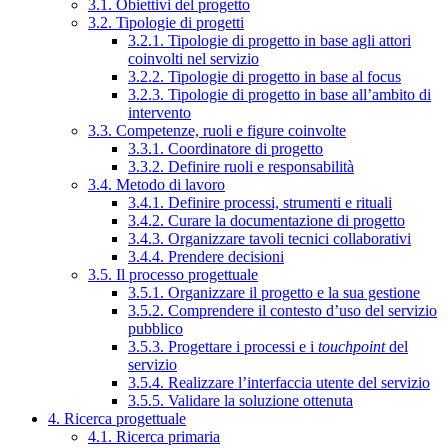
3.1. Obiettivi del progetto
3.2. Tipologie di progetti
3.2.1. Tipologie di progetto in base agli attori
coinvolti nel servizio
3.2.2. Tipologie di progetto in base al focus
3.2.3. Tipologie di progetto in base all’ambito di
intervento
3.3. Competenze, ruoli e figure coinvolte
3.3.1. Coordinatore di progetto
3.3.2. Definire ruoli e responsabilità
3.4. Metodo di lavoro
3.4.1. Definire processi, strumenti e rituali
3.4.2. Curare la documentazione di progetto
3.4.3. Organizzare tavoli tecnici collaborativi
3.4.4. Prendere decisioni
3.5. Il processo progettuale
3.5.1. Organizzare il progetto e la sua gestione
3.5.2. Comprendere il contesto d’uso del servizio
pubblico
3.5.3. Progettare i processi e i
touchpoint
del
servizio
3.5.4. Realizzare l’interfaccia utente del servizio
3.5.5. Validare la soluzione ottenuta
4. Ricerca progettuale
4.1. Ricerca primaria