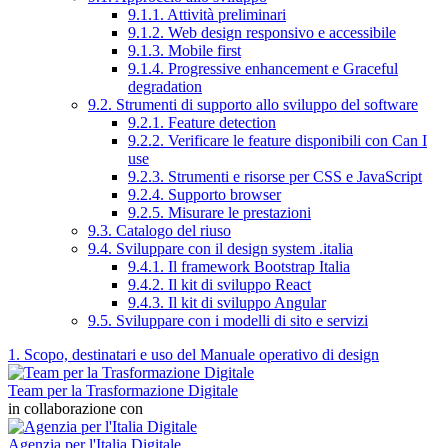
9.1.1. Attività preliminari
9.1.2. Web design responsivo e accessibile
9.1.3. Mobile first
9.1.4. Progressive enhancement e Graceful
degradation
9.2. Strumenti di supporto allo sviluppo del software
9.2.1. Feature detection
9.2.2. Verificare le feature disponibili con Can I
use
9.2.3. Strumenti e risorse per CSS e JavaScript
9.2.4. Supporto browser
9.2.5. Misurare le prestazioni
9.3. Catalogo del riuso
9.4. Sviluppare con il design system .italia
9.4.1. Il framework Bootstrap Italia
9.4.2. Il kit di sviluppo React
9.4.3. Il kit di sviluppo Angular
9.5. Sviluppare con i modelli di sito e servizi
1. Scopo, destinatari e uso del Manuale operativo di design
Team per la Trasformazione Digitale
in collaborazione con
Agenzia per l'Italia Digitale