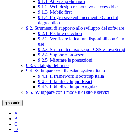
9.1.1. Attività preliminari
9.1.2. Web design responsivo e accessibile
9.1.3. Mobile first
9.1.4. Progressive enhancement e Graceful
degradation
9.2. Strumenti di supporto allo sviluppo del software
9.2.1. Feature detection
9.2.2. Verificare le feature disponibili con Can I
use
9.2.3. Strumenti e risorse per CSS e JavaScript
9.2.4. Supporto browser
9.2.5. Misurare le prestazioni
9.3. Catalogo del riuso
9.4. Sviluppare con il design system .italia
9.4.1. Il framework Bootstrap Italia
9.4.2. Il kit di sviluppo React
9.4.3. Il kit di sviluppo Angular
9.5. Sviluppare con i modelli di sito e servizi
glossario
A
B
C
D