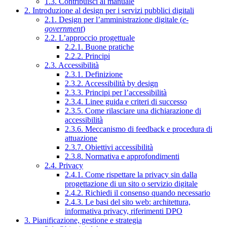
1.3. Contribuisci al manuale
2. Introduzione al design per i servizi pubblici digitali
2.1. Design per l’amministrazione digitale (
e-
government
)
2.2. L’approccio progettuale
2.2.1. Buone pratiche
2.2.2. Principi
2.3. Accessibilità
2.3.1. Definizione
2.3.2. Accessibilità by design
2.3.3. Principi per l’accessibilità
2.3.4. Linee guida e criteri di successo
2.3.5. Come rilasciare una dichiarazione di
accessibilità
2.3.6. Meccanismo di feedback e procedura di
attuazione
2.3.7. Obiettivi accessibilità
2.3.8. Normativa e approfondimenti
2.4. Privacy
2.4.1. Come rispettare la privacy sin dalla
progettazione di un sito o servizio digitale
2.4.2. Richiedi il consenso quando necessario
2.4.3. Le basi del sito web: architettura,
informativa privacy, riferimenti DPO
3. Pianificazione, gestione e strategia