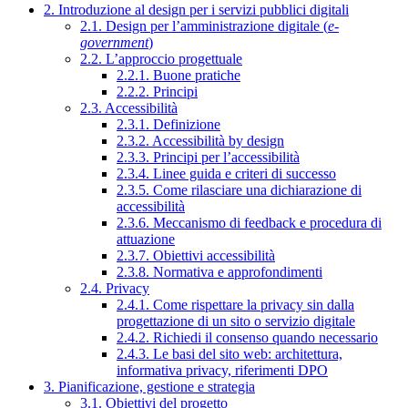
2. Introduzione al design per i servizi pubblici digitali
2.1. Design per l’amministrazione digitale (
e-
government
)
2.2. L’approccio progettuale
2.2.1. Buone pratiche
2.2.2. Principi
2.3. Accessibilità
2.3.1. Definizione
2.3.2. Accessibilità by design
2.3.3. Principi per l’accessibilità
2.3.4. Linee guida e criteri di successo
2.3.5. Come rilasciare una dichiarazione di
accessibilità
2.3.6. Meccanismo di feedback e procedura di
attuazione
2.3.7. Obiettivi accessibilità
2.3.8. Normativa e approfondimenti
2.4. Privacy
2.4.1. Come rispettare la privacy sin dalla
progettazione di un sito o servizio digitale
2.4.2. Richiedi il consenso quando necessario
2.4.3. Le basi del sito web: architettura,
informativa privacy, riferimenti DPO
3. Pianificazione, gestione e strategia
3.1. Obiettivi del progetto