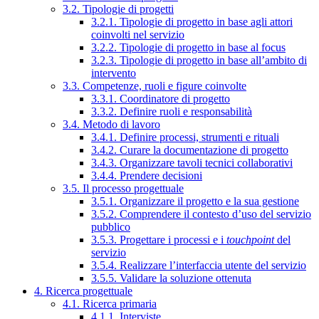
3.2. Tipologie di progetti
3.2.1. Tipologie di progetto in base agli attori
coinvolti nel servizio
3.2.2. Tipologie di progetto in base al focus
3.2.3. Tipologie di progetto in base all’ambito di
intervento
3.3. Competenze, ruoli e figure coinvolte
3.3.1. Coordinatore di progetto
3.3.2. Definire ruoli e responsabilità
3.4. Metodo di lavoro
3.4.1. Definire processi, strumenti e rituali
3.4.2. Curare la documentazione di progetto
3.4.3. Organizzare tavoli tecnici collaborativi
3.4.4. Prendere decisioni
3.5. Il processo progettuale
3.5.1. Organizzare il progetto e la sua gestione
3.5.2. Comprendere il contesto d’uso del servizio
pubblico
3.5.3. Progettare i processi e i
touchpoint
del
servizio
3.5.4. Realizzare l’interfaccia utente del servizio
3.5.5. Validare la soluzione ottenuta
4. Ricerca progettuale
4.1. Ricerca primaria
4.1.1. Interviste