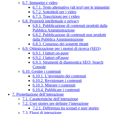
6.7. Immagini e video
6.7.1. Testo alternativo (alt text) per le immagini
6.7.2. Sottotitoli per i video
6.7.3. Trascrizioni per i video
6.8. Proprietà intellettuale e privacy
6.8.1. Pubblicazione di contenuti prodotti dalla
Pubblica Amministrazione
6.8.2. Pubblicazione di contenuti non prodotti
dalla Pubblica Amministrazione
6.8.3. Consenso dei soggetti ritratti
6.9. Ottimizzazione per i motori di ricerca (SEO)
6.9.1. I fattori
on-page
6.9.2. I fattori
off-page
6.9.3. Strumenti di diagnostica SEO: Search
Console
6.10. Gestire i contenuti
6.10.1. L’inventario dei contenuti
6.10.2. Revisionare i contenuti
6.10.3. Migrare i contenuti
6.10.4. Pubblicare i contenuti
7. Progettazione dell’interazione
7.1. Caratteristiche dell’interazione
7.2. User stories per definire l’interazione
7.2.1. Differenza tra scenari e user stories
7.3. Flussi di interazione