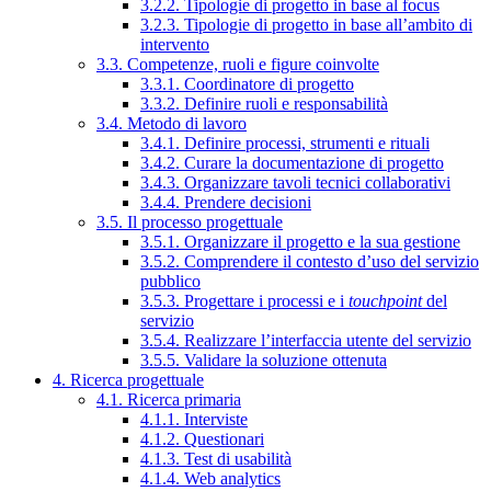
3.2.2. Tipologie di progetto in base al focus
3.2.3. Tipologie di progetto in base all’ambito di
intervento
3.3. Competenze, ruoli e figure coinvolte
3.3.1. Coordinatore di progetto
3.3.2. Definire ruoli e responsabilità
3.4. Metodo di lavoro
3.4.1. Definire processi, strumenti e rituali
3.4.2. Curare la documentazione di progetto
3.4.3. Organizzare tavoli tecnici collaborativi
3.4.4. Prendere decisioni
3.5. Il processo progettuale
3.5.1. Organizzare il progetto e la sua gestione
3.5.2. Comprendere il contesto d’uso del servizio
pubblico
3.5.3. Progettare i processi e i
touchpoint
del
servizio
3.5.4. Realizzare l’interfaccia utente del servizio
3.5.5. Validare la soluzione ottenuta
4. Ricerca progettuale
4.1. Ricerca primaria
4.1.1. Interviste
4.1.2. Questionari
4.1.3. Test di usabilità
4.1.4. Web analytics