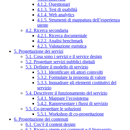
4.1.2. Questionari
4.1.3. Test di usabilità
4.1.4. Web analytics
4.1.5. Strumenti di mappatura dell’esperienza
utente
4.2. Ricerca secondaria
4.2.1. Ricerca documentale
4.2.2. Analisi benchmark
4.2.3. Valutazione euristica
5. Progettazione dei servizi
5.1. Cosa sono i servizi e il service design
5.2. Progettare servizi pubblici digitali
5.3. Definire il modello di servizio
5.3.1. Identificare gli attori coinvolti
5.3.2. Formulare la proposta di valore
5.3.3. Inquadrare gli elementi costitutivi del
servizio
5.4. Descrivere il funzionamento del servizio
5.4.1. Mappare l’ecosistema
5.4.2. Rappresentare i flussi di servizio
5.5. Co-progettare le soluzioni
5.5.1. Workshop di co-progettazione
6. Progettazione dei contenuti
6.1. Cos’è il content design
6.2. Ricerca utente sui contenuti e il linguaggio