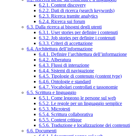
6.2.1. Content discovery
6.2.2. Dati di ricerca (search keywords)
6.2.3. Ricerca tramite analytics
6.2.4. Ricerca sui forum
6.3. Dalla ricerca ai bisogni degli utenti
6.3.1. User stories per definire i contenuti
6.3.2. Job stories per definire i contenuti
6.3.3. Criteri di accettazione
6.4. Architettura dell’informazione
6.4.1. Definire l’architettura dell’informazione
6.4.2. Alberatura
6.4.3. Flussi di interazione
6.4.4. Sistemi di navigazione
6.4.5. Tipologie di contenuto (content type)
6.4.6. Ontologie e standard
6.4.7. Vocabolari controllati e tassonomie
6.5. Scrittura e linguaggio
6.5.1. Come leggono le persone sul web
6.5.2. Le regole per un linguaggio semplice
6.5.3. Microtesti
6.5.4. Scrittura collaborativa
6.5.5. Content critique
6.5.6. Traduzione e localizzazione dei contenuti
6.6. Documenti