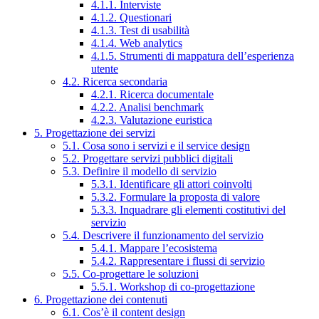
4.1.1. Interviste
4.1.2. Questionari
4.1.3. Test di usabilità
4.1.4. Web analytics
4.1.5. Strumenti di mappatura dell’esperienza
utente
4.2. Ricerca secondaria
4.2.1. Ricerca documentale
4.2.2. Analisi benchmark
4.2.3. Valutazione euristica
5. Progettazione dei servizi
5.1. Cosa sono i servizi e il service design
5.2. Progettare servizi pubblici digitali
5.3. Definire il modello di servizio
5.3.1. Identificare gli attori coinvolti
5.3.2. Formulare la proposta di valore
5.3.3. Inquadrare gli elementi costitutivi del
servizio
5.4. Descrivere il funzionamento del servizio
5.4.1. Mappare l’ecosistema
5.4.2. Rappresentare i flussi di servizio
5.5. Co-progettare le soluzioni
5.5.1. Workshop di co-progettazione
6. Progettazione dei contenuti
6.1. Cos’è il content design