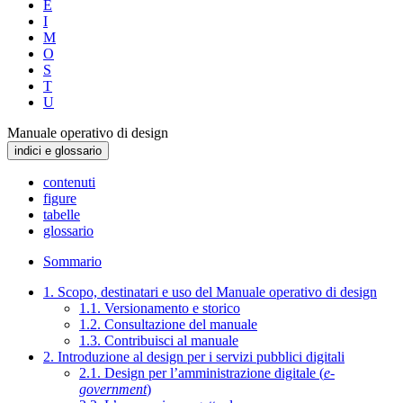
E
I
M
O
S
T
U
Manuale operativo di design
indici e glossario
contenuti
figure
tabelle
glossario
Sommario
1. Scopo, destinatari e uso del Manuale operativo di design
1.1. Versionamento e storico
1.2. Consultazione del manuale
1.3. Contribuisci al manuale
2. Introduzione al design per i servizi pubblici digitali
2.1. Design per l’amministrazione digitale (
e-
government
)