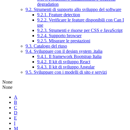
degradation
9.2. Strumenti di supporto allo sviluppo del software
9.2.1. Feature detection
9.2.2. Verificare le feature disponibili con Can I
use
9.2.3. Strumenti e risorse per CSS e JavaScript
9.2.4. Supporto browser
9.2.5. Misurare le prestazioni
9.3. Catalogo del riuso
9.4. Sviluppare con il design system .italia
9.4.1. Il framework Bootstrap Italia
9.4.2. Il kit di sviluppo React
9.4.3. Il kit di sviluppo Angular
9.5. Sviluppare con i modelli di sito e servizi
None
None
A
B
C
D
E
I
M