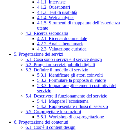
4.1.1. Interviste
4.1.2. Questionari
4.1.3. Test di usabilità
4.1.4. Web analytics
4.1.5. Strumenti di mappatura dell’esperienza
utente
4.2. Ricerca secondaria
4.2.1. Ricerca documentale
4.2.2. Analisi benchmark
4.2.3. Valutazione euristica
5. Progettazione dei servizi
5.1. Cosa sono i servizi e il service design
5.2. Progettare servizi pubblici digitali
5.3. Definire il modello di servizio
5.3.1. Identificare gli attori coinvolti
5.3.2. Formulare la proposta di valore
5.3.3. Inquadrare gli elementi costitutivi del
servizio
5.4. Descrivere il funzionamento del servizio
5.4.1. Mappare l’ecosistema
5.4.2. Rappresentare i flussi di servizio
5.5. Co-progettare le soluzioni
5.5.1. Workshop di co-progettazione
6. Progettazione dei contenuti
6.1. Cos’è il content design