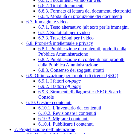
6.6.1. I documenti vanno sul web
6.6.2. Tipi di documenti
6.6.3. Formato di lettura dei documenti elettronici
6.6.4. Modalità di produzione dei documenti
6.7. Immagini e video
6.7.1. Testo alternativo (alt text) per le immagini
6.7.2. Sottotitoli per i video
6.7.3. Trascrizioni per i video
6.8. Proprietà intellettuale e privacy
6.8.1. Pubblicazione di contenuti prodotti dalla
Pubblica Amministrazione
6.8.2. Pubblicazione di contenuti non prodotti
dalla Pubblica Amministrazione
6.8.3. Consenso dei soggetti ritratti
6.9. Ottimizzazione per i motori di ricerca (SEO)
6.9.1. I fattori
on-page
6.9.2. I fattori
off-page
6.9.3. Strumenti di diagnostica SEO: Search
Console
6.10. Gestire i contenuti
6.10.1. L’inventario dei contenuti
6.10.2. Revisionare i contenuti
6.10.3. Migrare i contenuti
6.10.4. Pubblicare i contenuti
7. Progettazione dell’interazione