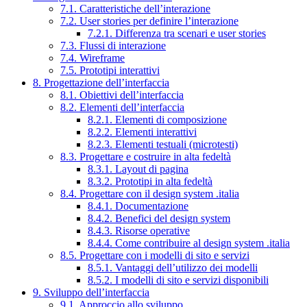
7.1. Caratteristiche dell’interazione
7.2. User stories per definire l’interazione
7.2.1. Differenza tra scenari e user stories
7.3. Flussi di interazione
7.4. Wireframe
7.5. Prototipi interattivi
8. Progettazione dell’interfaccia
8.1. Obiettivi dell’interfaccia
8.2. Elementi dell’interfaccia
8.2.1. Elementi di composizione
8.2.2. Elementi interattivi
8.2.3. Elementi testuali (microtesti)
8.3. Progettare e costruire in alta fedeltà
8.3.1. Layout di pagina
8.3.2. Prototipi in alta fedeltà
8.4. Progettare con il design system .italia
8.4.1. Documentazione
8.4.2. Benefici del design system
8.4.3. Risorse operative
8.4.4. Come contribuire al design system .italia
8.5. Progettare con i modelli di sito e servizi
8.5.1. Vantaggi dell’utilizzo dei modelli
8.5.2. I modelli di sito e servizi disponibili
9. Sviluppo dell’interfaccia
9.1. Approccio allo sviluppo