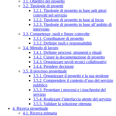
3.1. Obiettivi del progetto
3.2. Tipologie di progetti
3.2.1. Tipologie di progetto in base agli attori
coinvolti nel servizio
3.2.2. Tipologie di progetto in base al focus
3.2.3. Tipologie di progetto in base all’ambito di
intervento
3.3. Competenze, ruoli e figure coinvolte
3.3.1. Coordinatore di progetto
3.3.2. Definire ruoli e responsabilità
3.4. Metodo di lavoro
3.4.1. Definire processi, strumenti e rituali
3.4.2. Curare la documentazione di progetto
3.4.3. Organizzare tavoli tecnici collaborativi
3.4.4. Prendere decisioni
3.5. Il processo progettuale
3.5.1. Organizzare il progetto e la sua gestione
3.5.2. Comprendere il contesto d’uso del servizio
pubblico
3.5.3. Progettare i processi e i
touchpoint
del
servizio
3.5.4. Realizzare l’interfaccia utente del servizio
3.5.5. Validare la soluzione ottenuta
4. Ricerca progettuale
4.1. Ricerca primaria