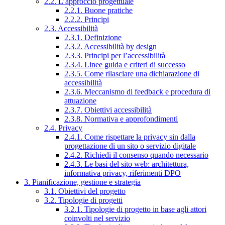
2.2. L’approccio progettuale
2.2.1. Buone pratiche
2.2.2. Principi
2.3. Accessibilità
2.3.1. Definizione
2.3.2. Accessibilità by design
2.3.3. Principi per l’accessibilità
2.3.4. Linee guida e criteri di successo
2.3.5. Come rilasciare una dichiarazione di
accessibilità
2.3.6. Meccanismo di feedback e procedura di
attuazione
2.3.7. Obiettivi accessibilità
2.3.8. Normativa e approfondimenti
2.4. Privacy
2.4.1. Come rispettare la privacy sin dalla
progettazione di un sito o servizio digitale
2.4.2. Richiedi il consenso quando necessario
2.4.3. Le basi del sito web: architettura,
informativa privacy, riferimenti DPO
3. Pianificazione, gestione e strategia
3.1. Obiettivi del progetto
3.2. Tipologie di progetti
3.2.1. Tipologie di progetto in base agli attori
coinvolti nel servizio