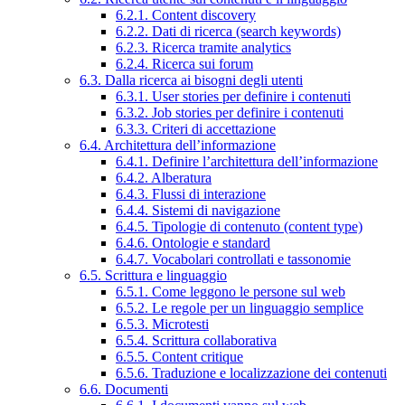
6.2.1. Content discovery
6.2.2. Dati di ricerca (search keywords)
6.2.3. Ricerca tramite analytics
6.2.4. Ricerca sui forum
6.3. Dalla ricerca ai bisogni degli utenti
6.3.1. User stories per definire i contenuti
6.3.2. Job stories per definire i contenuti
6.3.3. Criteri di accettazione
6.4. Architettura dell’informazione
6.4.1. Definire l’architettura dell’informazione
6.4.2. Alberatura
6.4.3. Flussi di interazione
6.4.4. Sistemi di navigazione
6.4.5. Tipologie di contenuto (content type)
6.4.6. Ontologie e standard
6.4.7. Vocabolari controllati e tassonomie
6.5. Scrittura e linguaggio
6.5.1. Come leggono le persone sul web
6.5.2. Le regole per un linguaggio semplice
6.5.3. Microtesti
6.5.4. Scrittura collaborativa
6.5.5. Content critique
6.5.6. Traduzione e localizzazione dei contenuti
6.6. Documenti