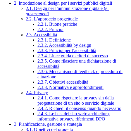
2. Introduzione al design per i servizi pubblici digitali
2.1. Design per l’amministrazione digitale (
e-
government
)
2.2. L’approccio progettuale
2.2.1. Buone pratiche
2.2.2. Principi
2.3. Accessibilità
2.3.1. Definizione
2.3.2. Accessibilità by design
2.3.3. Principi per l’accessibilità
2.3.4. Linee guida e criteri di successo
2.3.5. Come rilasciare una dichiarazione di
accessibilità
2.3.6. Meccanismo di feedback e procedura di
attuazione
2.3.7. Obiettivi accessibilità
2.3.8. Normativa e approfondimenti
2.4. Privacy
2.4.1. Come rispettare la privacy sin dalla
progettazione di un sito o servizio digitale
2.4.2. Richiedi il consenso quando necessario
2.4.3. Le basi del sito web: architettura,
informativa privacy, riferimenti DPO
3. Pianificazione, gestione e strategia
3.1. Obiettivi del progetto