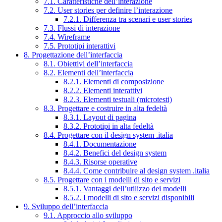
7.1. Caratteristiche dell’interazione
7.2. User stories per definire l’interazione
7.2.1. Differenza tra scenari e user stories
7.3. Flussi di interazione
7.4. Wireframe
7.5. Prototipi interattivi
8. Progettazione dell’interfaccia
8.1. Obiettivi dell’interfaccia
8.2. Elementi dell’interfaccia
8.2.1. Elementi di composizione
8.2.2. Elementi interattivi
8.2.3. Elementi testuali (microtesti)
8.3. Progettare e costruire in alta fedeltà
8.3.1. Layout di pagina
8.3.2. Prototipi in alta fedeltà
8.4. Progettare con il design system .italia
8.4.1. Documentazione
8.4.2. Benefici del design system
8.4.3. Risorse operative
8.4.4. Come contribuire al design system .italia
8.5. Progettare con i modelli di sito e servizi
8.5.1. Vantaggi dell’utilizzo dei modelli
8.5.2. I modelli di sito e servizi disponibili
9. Sviluppo dell’interfaccia
9.1. Approccio allo sviluppo