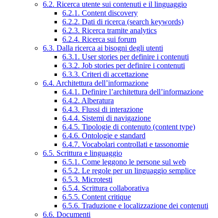
6.2. Ricerca utente sui contenuti e il linguaggio
6.2.1. Content discovery
6.2.2. Dati di ricerca (search keywords)
6.2.3. Ricerca tramite analytics
6.2.4. Ricerca sui forum
6.3. Dalla ricerca ai bisogni degli utenti
6.3.1. User stories per definire i contenuti
6.3.2. Job stories per definire i contenuti
6.3.3. Criteri di accettazione
6.4. Architettura dell’informazione
6.4.1. Definire l’architettura dell’informazione
6.4.2. Alberatura
6.4.3. Flussi di interazione
6.4.4. Sistemi di navigazione
6.4.5. Tipologie di contenuto (content type)
6.4.6. Ontologie e standard
6.4.7. Vocabolari controllati e tassonomie
6.5. Scrittura e linguaggio
6.5.1. Come leggono le persone sul web
6.5.2. Le regole per un linguaggio semplice
6.5.3. Microtesti
6.5.4. Scrittura collaborativa
6.5.5. Content critique
6.5.6. Traduzione e localizzazione dei contenuti
6.6. Documenti