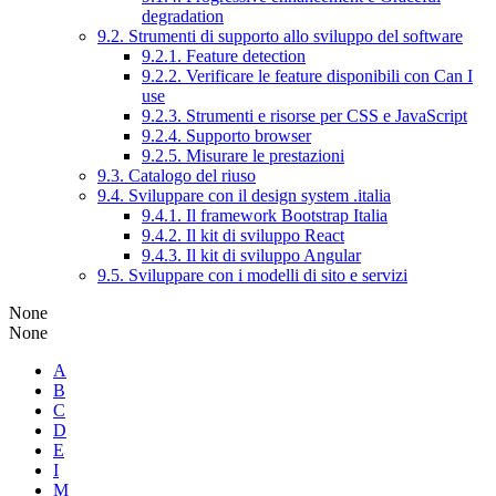
degradation
9.2. Strumenti di supporto allo sviluppo del software
9.2.1. Feature detection
9.2.2. Verificare le feature disponibili con Can I
use
9.2.3. Strumenti e risorse per CSS e JavaScript
9.2.4. Supporto browser
9.2.5. Misurare le prestazioni
9.3. Catalogo del riuso
9.4. Sviluppare con il design system .italia
9.4.1. Il framework Bootstrap Italia
9.4.2. Il kit di sviluppo React
9.4.3. Il kit di sviluppo Angular
9.5. Sviluppare con i modelli di sito e servizi
None
None
A
B
C
D
E
I
M