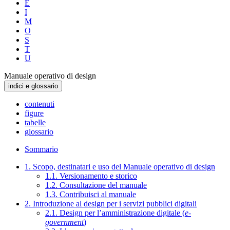
E
I
M
O
S
T
U
Manuale operativo di design
indici e glossario
contenuti
figure
tabelle
glossario
Sommario
1. Scopo, destinatari e uso del Manuale operativo di design
1.1. Versionamento e storico
1.2. Consultazione del manuale
1.3. Contribuisci al manuale
2. Introduzione al design per i servizi pubblici digitali
2.1. Design per l’amministrazione digitale (
e-
government
)