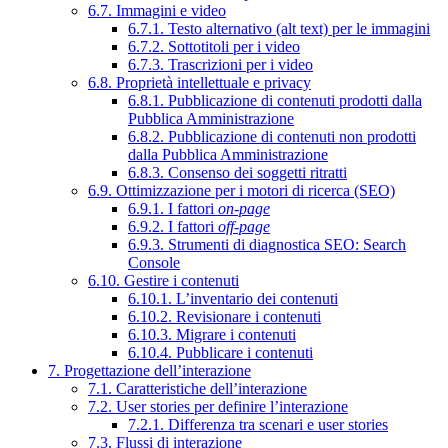
6.7. Immagini e video
6.7.1. Testo alternativo (alt text) per le immagini
6.7.2. Sottotitoli per i video
6.7.3. Trascrizioni per i video
6.8. Proprietà intellettuale e privacy
6.8.1. Pubblicazione di contenuti prodotti dalla
Pubblica Amministrazione
6.8.2. Pubblicazione di contenuti non prodotti
dalla Pubblica Amministrazione
6.8.3. Consenso dei soggetti ritratti
6.9. Ottimizzazione per i motori di ricerca (SEO)
6.9.1. I fattori
on-page
6.9.2. I fattori
off-page
6.9.3. Strumenti di diagnostica SEO: Search
Console
6.10. Gestire i contenuti
6.10.1. L’inventario dei contenuti
6.10.2. Revisionare i contenuti
6.10.3. Migrare i contenuti
6.10.4. Pubblicare i contenuti
7. Progettazione dell’interazione
7.1. Caratteristiche dell’interazione
7.2. User stories per definire l’interazione
7.2.1. Differenza tra scenari e user stories
7.3. Flussi di interazione