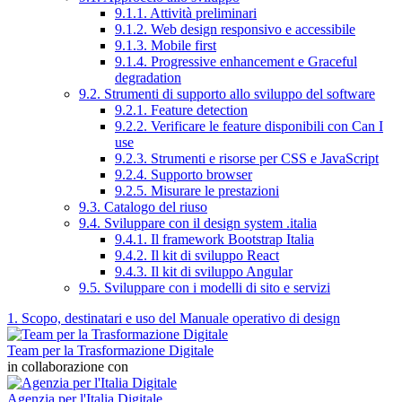
9.1.1. Attività preliminari
9.1.2. Web design responsivo e accessibile
9.1.3. Mobile first
9.1.4. Progressive enhancement e Graceful
degradation
9.2. Strumenti di supporto allo sviluppo del software
9.2.1. Feature detection
9.2.2. Verificare le feature disponibili con Can I
use
9.2.3. Strumenti e risorse per CSS e JavaScript
9.2.4. Supporto browser
9.2.5. Misurare le prestazioni
9.3. Catalogo del riuso
9.4. Sviluppare con il design system .italia
9.4.1. Il framework Bootstrap Italia
9.4.2. Il kit di sviluppo React
9.4.3. Il kit di sviluppo Angular
9.5. Sviluppare con i modelli di sito e servizi
1. Scopo, destinatari e uso del Manuale operativo di design
Team per la Trasformazione Digitale
in collaborazione con
Agenzia per l'Italia Digitale