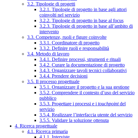
3.2. Tipologie di progetti
3.2.1. Tipologie di progetto in base agli attori
coinvolti nel servizio
3.2.2. Tipologie di progetto in base al focus
3.2.3. Tipologie di progetto in base all’ambito di
intervento
3.3. Competenze, ruoli e figure coinvolte
3.3.1. Coordinatore di progetto
3.3.2. Definire ruoli e responsabilità
3.4. Metodo di lavoro
3.4.1. Definire processi, strumenti e rituali
3.4.2. Curare la documentazione di progetto
3.4.3. Organizzare tavoli tecnici collaborativi
3.4.4. Prendere decisioni
3.5. Il processo progettuale
3.5.1. Organizzare il progetto e la sua gestione
3.5.2. Comprendere il contesto d’uso del servizio
pubblico
3.5.3. Progettare i processi e i
touchpoint
del
servizio
3.5.4. Realizzare l’interfaccia utente del servizio
3.5.5. Validare la soluzione ottenuta
4. Ricerca progettuale
4.1. Ricerca primaria
4.1.1. Interviste