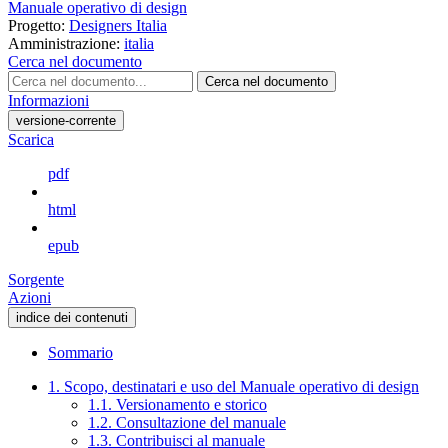
Manuale operativo di design
Progetto:
Designers Italia
Amministrazione:
italia
Cerca nel documento
Cerca nel documento
Informazioni
versione-corrente
Scarica
pdf
html
epub
Sorgente
Azioni
indice dei contenuti
Sommario
1. Scopo, destinatari e uso del Manuale operativo di design
1.1. Versionamento e storico
1.2. Consultazione del manuale
1.3. Contribuisci al manuale