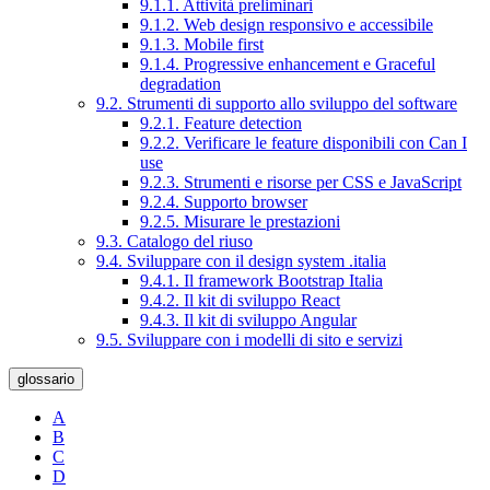
9.1.1. Attività preliminari
9.1.2. Web design responsivo e accessibile
9.1.3. Mobile first
9.1.4. Progressive enhancement e Graceful
degradation
9.2. Strumenti di supporto allo sviluppo del software
9.2.1. Feature detection
9.2.2. Verificare le feature disponibili con Can I
use
9.2.3. Strumenti e risorse per CSS e JavaScript
9.2.4. Supporto browser
9.2.5. Misurare le prestazioni
9.3. Catalogo del riuso
9.4. Sviluppare con il design system .italia
9.4.1. Il framework Bootstrap Italia
9.4.2. Il kit di sviluppo React
9.4.3. Il kit di sviluppo Angular
9.5. Sviluppare con i modelli di sito e servizi
glossario
A
B
C
D