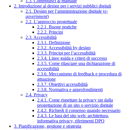
1.3. Contribuisci al manuale
2. Introduzione al design per i servizi pubblici digitali
2.1. Design per l’amministrazione digitale (
e-
government
)
2.2. L’approccio progettuale
2.2.1. Buone pratiche
2.2.2. Principi
2.3. Accessibilità
2.3.1. Definizione
2.3.2. Accessibilità by design
2.3.3. Principi per l’accessibilità
2.3.4. Linee guida e criteri di successo
2.3.5. Come rilasciare una dichiarazione di
accessibilità
2.3.6. Meccanismo di feedback e procedura di
attuazione
2.3.7. Obiettivi accessibilità
2.3.8. Normativa e approfondimenti
2.4. Privacy
2.4.1. Come rispettare la privacy sin dalla
progettazione di un sito o servizio digitale
2.4.2. Richiedi il consenso quando necessario
2.4.3. Le basi del sito web: architettura,
informativa privacy, riferimenti DPO
3. Pianificazione, gestione e strategia