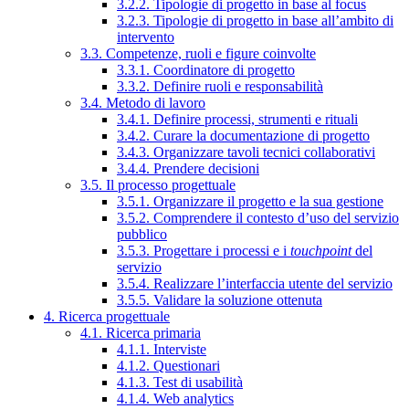
3.2.2. Tipologie di progetto in base al focus
3.2.3. Tipologie di progetto in base all’ambito di
intervento
3.3. Competenze, ruoli e figure coinvolte
3.3.1. Coordinatore di progetto
3.3.2. Definire ruoli e responsabilità
3.4. Metodo di lavoro
3.4.1. Definire processi, strumenti e rituali
3.4.2. Curare la documentazione di progetto
3.4.3. Organizzare tavoli tecnici collaborativi
3.4.4. Prendere decisioni
3.5. Il processo progettuale
3.5.1. Organizzare il progetto e la sua gestione
3.5.2. Comprendere il contesto d’uso del servizio
pubblico
3.5.3. Progettare i processi e i
touchpoint
del
servizio
3.5.4. Realizzare l’interfaccia utente del servizio
3.5.5. Validare la soluzione ottenuta
4. Ricerca progettuale
4.1. Ricerca primaria
4.1.1. Interviste
4.1.2. Questionari
4.1.3. Test di usabilità
4.1.4. Web analytics