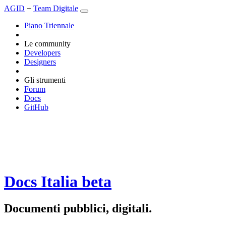
AGID
+
Team Digitale
Piano Triennale
Le community
Developers
Designers
Gli strumenti
Forum
Docs
GitHub
Docs Italia
beta
Documenti pubblici, digitali.