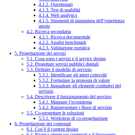
4.1.2. Questionari
4.1.3. Test di usabilità
4.1.4. Web analytics
4.1.5. Strumenti di mappatura dell’esperienza
utente
4.2. Ricerca secondaria
4.2.1. Ricerca documentale
4.2.2. Analisi benchmark
4.2.3. Valutazione euristica
5. Progettazione dei servizi
5.1. Cosa sono i servizi e il service design
5.2. Progettare servizi pubblici digitali
5.3. Definire il modello di servizio
5.3.1. Identificare gli attori coinvolti
5.3.2. Formulare la proposta di valore
5.3.3. Inquadrare gli elementi costitutivi del
servizio
5.4. Descrivere il funzionamento del servizio
5.4.1. Mappare l’ecosistema
5.4.2. Rappresentare i flussi di servizio
5.5. Co-progettare le soluzioni
5.5.1. Workshop di co-progettazione
6. Progettazione dei contenuti
6.1. Cos’è il content design
6.2. Ricerca utente sui contenuti e il linguaggio