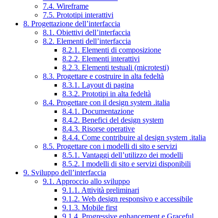
7.4. Wireframe
7.5. Prototipi interattivi
8. Progettazione dell’interfaccia
8.1. Obiettivi dell’interfaccia
8.2. Elementi dell’interfaccia
8.2.1. Elementi di composizione
8.2.2. Elementi interattivi
8.2.3. Elementi testuali (microtesti)
8.3. Progettare e costruire in alta fedeltà
8.3.1. Layout di pagina
8.3.2. Prototipi in alta fedeltà
8.4. Progettare con il design system .italia
8.4.1. Documentazione
8.4.2. Benefici del design system
8.4.3. Risorse operative
8.4.4. Come contribuire al design system .italia
8.5. Progettare con i modelli di sito e servizi
8.5.1. Vantaggi dell’utilizzo dei modelli
8.5.2. I modelli di sito e servizi disponibili
9. Sviluppo dell’interfaccia
9.1. Approccio allo sviluppo
9.1.1. Attività preliminari
9.1.2. Web design responsivo e accessibile
9.1.3. Mobile first
9.1.4. Progressive enhancement e Graceful