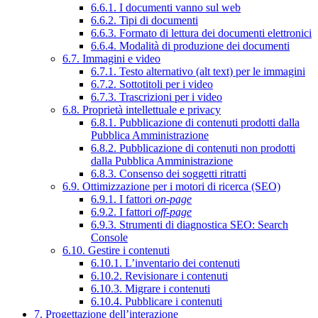
6.6.1. I documenti vanno sul web
6.6.2. Tipi di documenti
6.6.3. Formato di lettura dei documenti elettronici
6.6.4. Modalità di produzione dei documenti
6.7. Immagini e video
6.7.1. Testo alternativo (alt text) per le immagini
6.7.2. Sottotitoli per i video
6.7.3. Trascrizioni per i video
6.8. Proprietà intellettuale e privacy
6.8.1. Pubblicazione di contenuti prodotti dalla
Pubblica Amministrazione
6.8.2. Pubblicazione di contenuti non prodotti
dalla Pubblica Amministrazione
6.8.3. Consenso dei soggetti ritratti
6.9. Ottimizzazione per i motori di ricerca (SEO)
6.9.1. I fattori
on-page
6.9.2. I fattori
off-page
6.9.3. Strumenti di diagnostica SEO: Search
Console
6.10. Gestire i contenuti
6.10.1. L’inventario dei contenuti
6.10.2. Revisionare i contenuti
6.10.3. Migrare i contenuti
6.10.4. Pubblicare i contenuti
7. Progettazione dell’interazione