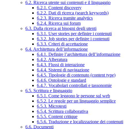
6.2. Ricerca utente sui contenuti e il linguaggio
6.2.1. Content discovery
6.2.2. Dati di ricerca (search keywords)
6.2.3. Ricerca tramite analytics
6.2.4. Ricerca sui forum
6.3. Dalla ricerca ai bisogni degli utenti
6.3.1. User stories per definire i contenuti
6.3.2. Job stories per definire i contenuti
6.3.3. Criteri di accettazione
6.4. Architettura dell’informazione
6.4.1. Definire l’architettura dell’informazione
6.4.2. Alberatura
6.4.3. Flussi di interazione
6.4.4. Sistemi di navigazione
6.4.5. Tipologie di contenuto (content type)
6.4.6. Ontologie e standard
6.4.7. Vocabolari controllati e tassonomie
6.5. Scrittura e linguaggio
6.5.1. Come leggono le persone sul web
6.5.2. Le regole per un linguaggio semplice
6.5.3. Microtesti
6.5.4. Scrittura collaborativa
6.5.5. Content critique
6.5.6. Traduzione e localizzazione dei contenuti
6.6. Documenti