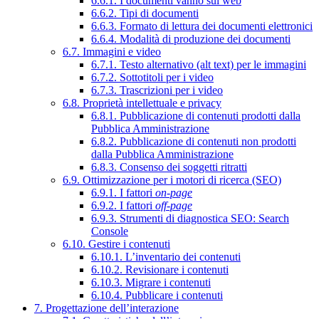
6.6.1. I documenti vanno sul web
6.6.2. Tipi di documenti
6.6.3. Formato di lettura dei documenti elettronici
6.6.4. Modalità di produzione dei documenti
6.7. Immagini e video
6.7.1. Testo alternativo (alt text) per le immagini
6.7.2. Sottotitoli per i video
6.7.3. Trascrizioni per i video
6.8. Proprietà intellettuale e privacy
6.8.1. Pubblicazione di contenuti prodotti dalla
Pubblica Amministrazione
6.8.2. Pubblicazione di contenuti non prodotti
dalla Pubblica Amministrazione
6.8.3. Consenso dei soggetti ritratti
6.9. Ottimizzazione per i motori di ricerca (SEO)
6.9.1. I fattori
on-page
6.9.2. I fattori
off-page
6.9.3. Strumenti di diagnostica SEO: Search
Console
6.10. Gestire i contenuti
6.10.1. L’inventario dei contenuti
6.10.2. Revisionare i contenuti
6.10.3. Migrare i contenuti
6.10.4. Pubblicare i contenuti
7. Progettazione dell’interazione