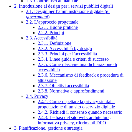
1.3. Contribuisci al manuale
2. Introduzione al design per i servizi pubblici digitali
2.1. Design per l’amministrazione digitale (
e-
government
)
2.2. L’approccio progettuale
2.2.1. Buone pratiche
2.2.2. Principi
2.3. Accessibilità
2.3.1. Definizione
2.3.2. Accessibilità by design
2.3.3. Principi per l’accessibilità
2.3.4. Linee guida e criteri di successo
2.3.5. Come rilasciare una dichiarazione di
accessibilità
2.3.6. Meccanismo di feedback e procedura di
attuazione
2.3.7. Obiettivi accessibilità
2.3.8. Normativa e approfondimenti
2.4. Privacy
2.4.1. Come rispettare la privacy sin dalla
progettazione di un sito o servizio digitale
2.4.2. Richiedi il consenso quando necessario
2.4.3. Le basi del sito web: architettura,
informativa privacy, riferimenti DPO
3. Pianificazione, gestione e strategia