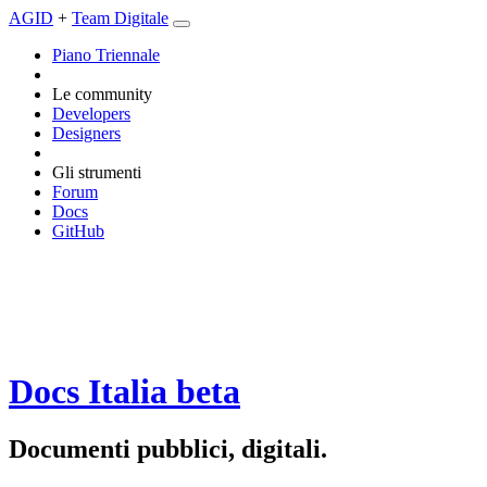
AGID
+
Team Digitale
Piano Triennale
Le community
Developers
Designers
Gli strumenti
Forum
Docs
GitHub
Docs Italia
beta
Documenti pubblici, digitali.