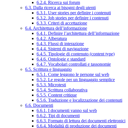
6.2.4. Ricerca sui forum
6.3. Dalla ricerca ai bisogni degli utenti
6.3.1. User stories per definire i contenuti
6.3.2. Job stories per definire i contenuti
6.3.3. Criteri di accettazione
6.4. Architettura dell’informazione
6.4.1. Definire l’architettura dell’informazione
6.4.2. Alberatura
6.4.3. Flussi di interazione
6.4.4. Sistemi di navigazione
6.4.5. Tipologie di contenuto (content type)
6.4.6. Ontologie e standard
6.4.7. Vocabolari controllati e tassonomie
6.5. Scrittura e linguaggio
6.5.1. Come leggono le persone sul web
6.5.2. Le regole per un linguaggio semplice
6.5.3. Microtesti
6.5.4. Scrittura collaborativa
6.5.5. Content critique
6.5.6. Traduzione e localizzazione dei contenuti
6.6. Documenti
6.6.1. I documenti vanno sul web
6.6.2. Tipi di documenti
6.6.3. Formato di lettura dei documenti elettronici
6.6.4. Modalità di produzione dei documenti