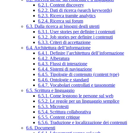
6.2.1. Content discovery
6.2.2. Dati di ricerca (search keywords)
6.2.3. Ricerca tramite analytics
6.2.4. Ricerca sui forum
6.3. Dalla ricerca ai bisogni degli utenti
6.3.1. User stories per definire i contenuti
6.3.2. Job stories per definire i contenuti
6.3.3. Criteri di accettazione
6.4. Architettura dell’informazione
6.4.1. Definire l’architettura dell’informazione
6.4.2. Alberatura
6.4.3. Flussi di interazione
6.4.4. Sistemi di navigazione
6.4.5. Tipologie di contenuto (content type)
6.4.6. Ontologie e standard
6.4.7. Vocabolari controllati e tassonomie
6.5. Scrittura e linguaggio
6.5.1. Come leggono le persone sul web
6.5.2. Le regole per un linguaggio semplice
6.5.3. Microtesti
6.5.4. Scrittura collaborativa
6.5.5. Content critique
6.5.6. Traduzione e localizzazione dei contenuti
6.6. Documenti