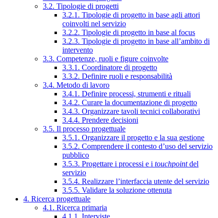
3.2. Tipologie di progetti
3.2.1. Tipologie di progetto in base agli attori
coinvolti nel servizio
3.2.2. Tipologie di progetto in base al focus
3.2.3. Tipologie di progetto in base all’ambito di
intervento
3.3. Competenze, ruoli e figure coinvolte
3.3.1. Coordinatore di progetto
3.3.2. Definire ruoli e responsabilità
3.4. Metodo di lavoro
3.4.1. Definire processi, strumenti e rituali
3.4.2. Curare la documentazione di progetto
3.4.3. Organizzare tavoli tecnici collaborativi
3.4.4. Prendere decisioni
3.5. Il processo progettuale
3.5.1. Organizzare il progetto e la sua gestione
3.5.2. Comprendere il contesto d’uso del servizio
pubblico
3.5.3. Progettare i processi e i
touchpoint
del
servizio
3.5.4. Realizzare l’interfaccia utente del servizio
3.5.5. Validare la soluzione ottenuta
4. Ricerca progettuale
4.1. Ricerca primaria
4.1.1. Interviste