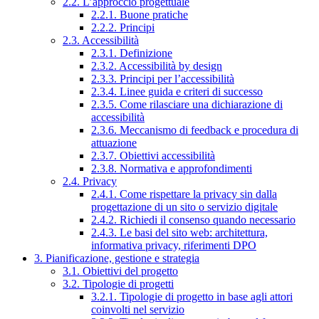
2.2. L’approccio progettuale
2.2.1. Buone pratiche
2.2.2. Principi
2.3. Accessibilità
2.3.1. Definizione
2.3.2. Accessibilità by design
2.3.3. Principi per l’accessibilità
2.3.4. Linee guida e criteri di successo
2.3.5. Come rilasciare una dichiarazione di
accessibilità
2.3.6. Meccanismo di feedback e procedura di
attuazione
2.3.7. Obiettivi accessibilità
2.3.8. Normativa e approfondimenti
2.4. Privacy
2.4.1. Come rispettare la privacy sin dalla
progettazione di un sito o servizio digitale
2.4.2. Richiedi il consenso quando necessario
2.4.3. Le basi del sito web: architettura,
informativa privacy, riferimenti DPO
3. Pianificazione, gestione e strategia
3.1. Obiettivi del progetto
3.2. Tipologie di progetti
3.2.1. Tipologie di progetto in base agli attori
coinvolti nel servizio