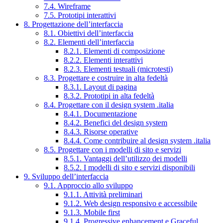
7.4. Wireframe
7.5. Prototipi interattivi
8. Progettazione dell’interfaccia
8.1. Obiettivi dell’interfaccia
8.2. Elementi dell’interfaccia
8.2.1. Elementi di composizione
8.2.2. Elementi interattivi
8.2.3. Elementi testuali (microtesti)
8.3. Progettare e costruire in alta fedeltà
8.3.1. Layout di pagina
8.3.2. Prototipi in alta fedeltà
8.4. Progettare con il design system .italia
8.4.1. Documentazione
8.4.2. Benefici del design system
8.4.3. Risorse operative
8.4.4. Come contribuire al design system .italia
8.5. Progettare con i modelli di sito e servizi
8.5.1. Vantaggi dell’utilizzo dei modelli
8.5.2. I modelli di sito e servizi disponibili
9. Sviluppo dell’interfaccia
9.1. Approccio allo sviluppo
9.1.1. Attività preliminari
9.1.2. Web design responsivo e accessibile
9.1.3. Mobile first
9.1.4. Progressive enhancement e Graceful