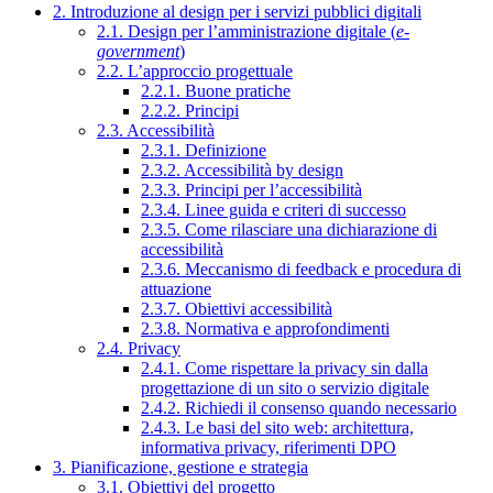
2. Introduzione al design per i servizi pubblici digitali
2.1. Design per l’amministrazione digitale (
e-
government
)
2.2. L’approccio progettuale
2.2.1. Buone pratiche
2.2.2. Principi
2.3. Accessibilità
2.3.1. Definizione
2.3.2. Accessibilità by design
2.3.3. Principi per l’accessibilità
2.3.4. Linee guida e criteri di successo
2.3.5. Come rilasciare una dichiarazione di
accessibilità
2.3.6. Meccanismo di feedback e procedura di
attuazione
2.3.7. Obiettivi accessibilità
2.3.8. Normativa e approfondimenti
2.4. Privacy
2.4.1. Come rispettare la privacy sin dalla
progettazione di un sito o servizio digitale
2.4.2. Richiedi il consenso quando necessario
2.4.3. Le basi del sito web: architettura,
informativa privacy, riferimenti DPO
3. Pianificazione, gestione e strategia
3.1. Obiettivi del progetto