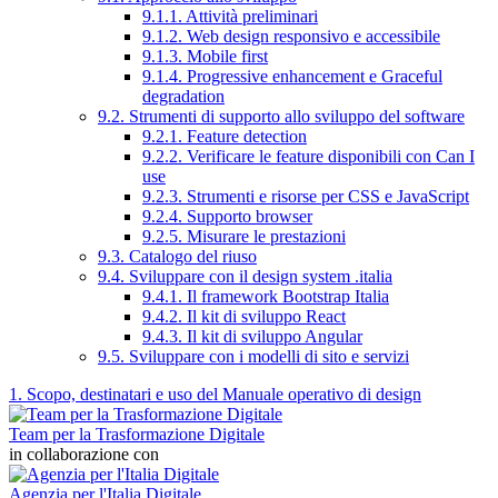
9.1.1. Attività preliminari
9.1.2. Web design responsivo e accessibile
9.1.3. Mobile first
9.1.4. Progressive enhancement e Graceful
degradation
9.2. Strumenti di supporto allo sviluppo del software
9.2.1. Feature detection
9.2.2. Verificare le feature disponibili con Can I
use
9.2.3. Strumenti e risorse per CSS e JavaScript
9.2.4. Supporto browser
9.2.5. Misurare le prestazioni
9.3. Catalogo del riuso
9.4. Sviluppare con il design system .italia
9.4.1. Il framework Bootstrap Italia
9.4.2. Il kit di sviluppo React
9.4.3. Il kit di sviluppo Angular
9.5. Sviluppare con i modelli di sito e servizi
1. Scopo, destinatari e uso del Manuale operativo di design
Team per la Trasformazione Digitale
in collaborazione con
Agenzia per l'Italia Digitale