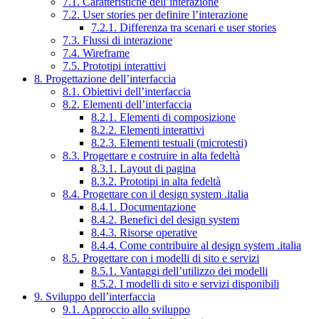
7.1. Caratteristiche dell’interazione
7.2. User stories per definire l’interazione
7.2.1. Differenza tra scenari e user stories
7.3. Flussi di interazione
7.4. Wireframe
7.5. Prototipi interattivi
8. Progettazione dell’interfaccia
8.1. Obiettivi dell’interfaccia
8.2. Elementi dell’interfaccia
8.2.1. Elementi di composizione
8.2.2. Elementi interattivi
8.2.3. Elementi testuali (microtesti)
8.3. Progettare e costruire in alta fedeltà
8.3.1. Layout di pagina
8.3.2. Prototipi in alta fedeltà
8.4. Progettare con il design system .italia
8.4.1. Documentazione
8.4.2. Benefici del design system
8.4.3. Risorse operative
8.4.4. Come contribuire al design system .italia
8.5. Progettare con i modelli di sito e servizi
8.5.1. Vantaggi dell’utilizzo dei modelli
8.5.2. I modelli di sito e servizi disponibili
9. Sviluppo dell’interfaccia
9.1. Approccio allo sviluppo