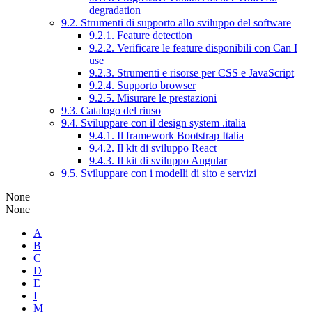
degradation
9.2. Strumenti di supporto allo sviluppo del software
9.2.1. Feature detection
9.2.2. Verificare le feature disponibili con Can I
use
9.2.3. Strumenti e risorse per CSS e JavaScript
9.2.4. Supporto browser
9.2.5. Misurare le prestazioni
9.3. Catalogo del riuso
9.4. Sviluppare con il design system .italia
9.4.1. Il framework Bootstrap Italia
9.4.2. Il kit di sviluppo React
9.4.3. Il kit di sviluppo Angular
9.5. Sviluppare con i modelli di sito e servizi
None
None
A
B
C
D
E
I
M