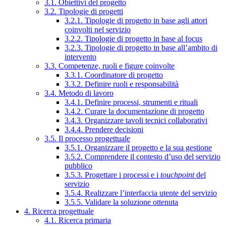
3.1. Obiettivi del progetto
3.2. Tipologie di progetti
3.2.1. Tipologie di progetto in base agli attori
coinvolti nel servizio
3.2.2. Tipologie di progetto in base al focus
3.2.3. Tipologie di progetto in base all’ambito di
intervento
3.3. Competenze, ruoli e figure coinvolte
3.3.1. Coordinatore di progetto
3.3.2. Definire ruoli e responsabilità
3.4. Metodo di lavoro
3.4.1. Definire processi, strumenti e rituali
3.4.2. Curare la documentazione di progetto
3.4.3. Organizzare tavoli tecnici collaborativi
3.4.4. Prendere decisioni
3.5. Il processo progettuale
3.5.1. Organizzare il progetto e la sua gestione
3.5.2. Comprendere il contesto d’uso del servizio
pubblico
3.5.3. Progettare i processi e i
touchpoint
del
servizio
3.5.4. Realizzare l’interfaccia utente del servizio
3.5.5. Validare la soluzione ottenuta
4. Ricerca progettuale
4.1. Ricerca primaria