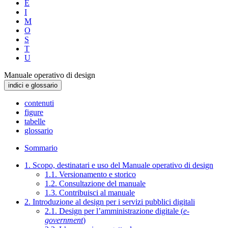
E
I
M
O
S
T
U
Manuale operativo di design
indici e glossario
contenuti
figure
tabelle
glossario
Sommario
1. Scopo, destinatari e uso del Manuale operativo di design
1.1. Versionamento e storico
1.2. Consultazione del manuale
1.3. Contribuisci al manuale
2. Introduzione al design per i servizi pubblici digitali
2.1. Design per l’amministrazione digitale (
e-
government
)