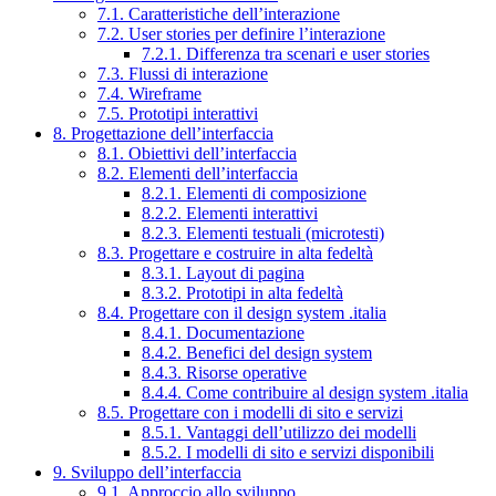
7.1. Caratteristiche dell’interazione
7.2. User stories per definire l’interazione
7.2.1. Differenza tra scenari e user stories
7.3. Flussi di interazione
7.4. Wireframe
7.5. Prototipi interattivi
8. Progettazione dell’interfaccia
8.1. Obiettivi dell’interfaccia
8.2. Elementi dell’interfaccia
8.2.1. Elementi di composizione
8.2.2. Elementi interattivi
8.2.3. Elementi testuali (microtesti)
8.3. Progettare e costruire in alta fedeltà
8.3.1. Layout di pagina
8.3.2. Prototipi in alta fedeltà
8.4. Progettare con il design system .italia
8.4.1. Documentazione
8.4.2. Benefici del design system
8.4.3. Risorse operative
8.4.4. Come contribuire al design system .italia
8.5. Progettare con i modelli di sito e servizi
8.5.1. Vantaggi dell’utilizzo dei modelli
8.5.2. I modelli di sito e servizi disponibili
9. Sviluppo dell’interfaccia
9.1. Approccio allo sviluppo