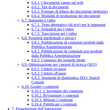
6.6.1. I documenti vanno sul web
6.6.2. Tipi di documenti
6.6.3. Formato di lettura dei documenti elettronici
6.6.4. Modalità di produzione dei documenti
6.7. Immagini e video
6.7.1. Testo alternativo (alt text) per le immagini
6.7.2. Sottotitoli per i video
6.7.3. Trascrizioni per i video
6.8. Proprietà intellettuale e privacy
6.8.1. Pubblicazione di contenuti prodotti dalla
Pubblica Amministrazione
6.8.2. Pubblicazione di contenuti non prodotti
dalla Pubblica Amministrazione
6.8.3. Consenso dei soggetti ritratti
6.9. Ottimizzazione per i motori di ricerca (SEO)
6.9.1. I fattori
on-page
6.9.2. I fattori
off-page
6.9.3. Strumenti di diagnostica SEO: Search
Console
6.10. Gestire i contenuti
6.10.1. L’inventario dei contenuti
6.10.2. Revisionare i contenuti
6.10.3. Migrare i contenuti
6.10.4. Pubblicare i contenuti
7. Progettazione dell’interazione