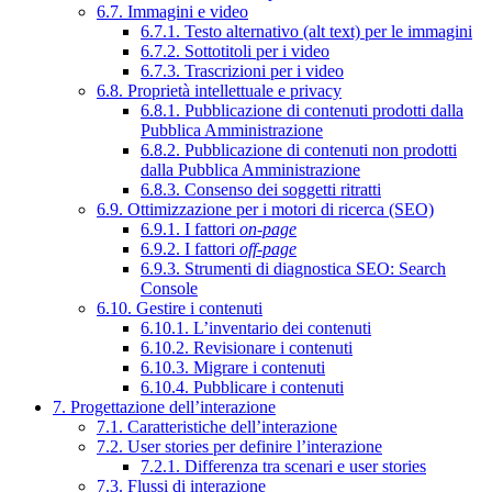
6.7. Immagini e video
6.7.1. Testo alternativo (alt text) per le immagini
6.7.2. Sottotitoli per i video
6.7.3. Trascrizioni per i video
6.8. Proprietà intellettuale e privacy
6.8.1. Pubblicazione di contenuti prodotti dalla
Pubblica Amministrazione
6.8.2. Pubblicazione di contenuti non prodotti
dalla Pubblica Amministrazione
6.8.3. Consenso dei soggetti ritratti
6.9. Ottimizzazione per i motori di ricerca (SEO)
6.9.1. I fattori
on-page
6.9.2. I fattori
off-page
6.9.3. Strumenti di diagnostica SEO: Search
Console
6.10. Gestire i contenuti
6.10.1. L’inventario dei contenuti
6.10.2. Revisionare i contenuti
6.10.3. Migrare i contenuti
6.10.4. Pubblicare i contenuti
7. Progettazione dell’interazione
7.1. Caratteristiche dell’interazione
7.2. User stories per definire l’interazione
7.2.1. Differenza tra scenari e user stories
7.3. Flussi di interazione