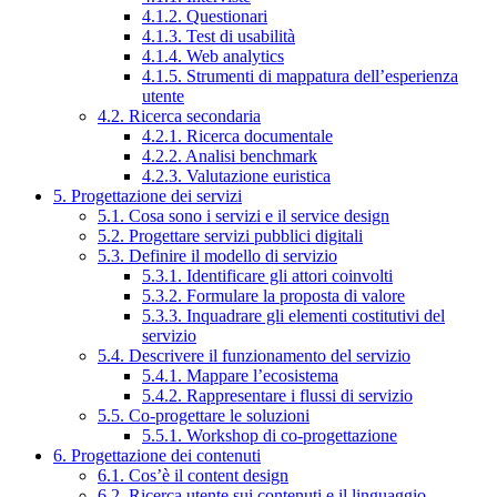
4.1.2. Questionari
4.1.3. Test di usabilità
4.1.4. Web analytics
4.1.5. Strumenti di mappatura dell’esperienza
utente
4.2. Ricerca secondaria
4.2.1. Ricerca documentale
4.2.2. Analisi benchmark
4.2.3. Valutazione euristica
5. Progettazione dei servizi
5.1. Cosa sono i servizi e il service design
5.2. Progettare servizi pubblici digitali
5.3. Definire il modello di servizio
5.3.1. Identificare gli attori coinvolti
5.3.2. Formulare la proposta di valore
5.3.3. Inquadrare gli elementi costitutivi del
servizio
5.4. Descrivere il funzionamento del servizio
5.4.1. Mappare l’ecosistema
5.4.2. Rappresentare i flussi di servizio
5.5. Co-progettare le soluzioni
5.5.1. Workshop di co-progettazione
6. Progettazione dei contenuti
6.1. Cos’è il content design
6.2. Ricerca utente sui contenuti e il linguaggio