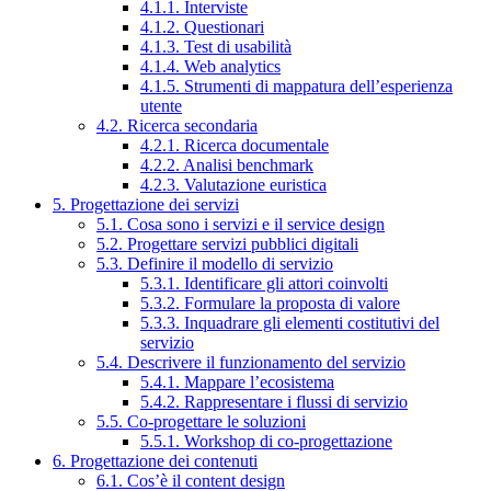
4.1.1. Interviste
4.1.2. Questionari
4.1.3. Test di usabilità
4.1.4. Web analytics
4.1.5. Strumenti di mappatura dell’esperienza
utente
4.2. Ricerca secondaria
4.2.1. Ricerca documentale
4.2.2. Analisi benchmark
4.2.3. Valutazione euristica
5. Progettazione dei servizi
5.1. Cosa sono i servizi e il service design
5.2. Progettare servizi pubblici digitali
5.3. Definire il modello di servizio
5.3.1. Identificare gli attori coinvolti
5.3.2. Formulare la proposta di valore
5.3.3. Inquadrare gli elementi costitutivi del
servizio
5.4. Descrivere il funzionamento del servizio
5.4.1. Mappare l’ecosistema
5.4.2. Rappresentare i flussi di servizio
5.5. Co-progettare le soluzioni
5.5.1. Workshop di co-progettazione
6. Progettazione dei contenuti
6.1. Cos’è il content design