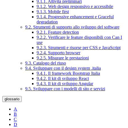
9.1.1. Attività preliminari
9.1.2. Web design responsivo e accessibile
9.1.3. Mobile first
9.1.4. Progressive enhancement e Graceful
degradation
9.2. Strumenti di supporto allo sviluppo del software
9.2.1. Feature detection
9.2.2. Verificare le feature disponibili con Can I
use
9.2.3. Strumenti e risorse per CSS e JavaScript
9.2.4. Supporto browser
9.2.5. Misurare le prestazioni
9.3. Catalogo del riuso
9.4. Sviluppare con il design system .italia
9.4.1. Il framework Bootstrap Italia
9.4.2. Il kit di sviluppo React
9.4.3. Il kit di sviluppo Angular
9.5. Sviluppare con i modelli di sito e servizi
glossario
A
B
C
D