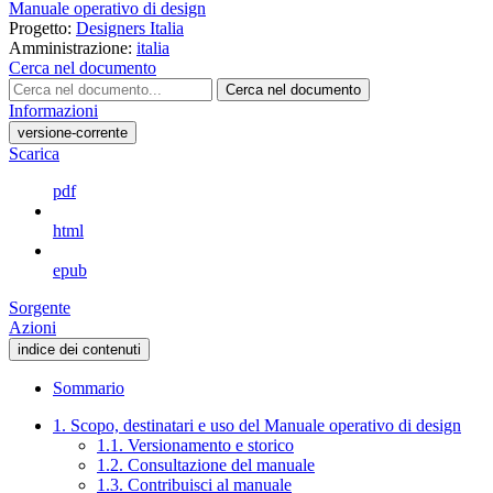
Manuale operativo di design
Progetto:
Designers Italia
Amministrazione:
italia
Cerca nel documento
Cerca nel documento
Informazioni
versione-corrente
Scarica
pdf
html
epub
Sorgente
Azioni
indice dei contenuti
Sommario
1. Scopo, destinatari e uso del Manuale operativo di design
1.1. Versionamento e storico
1.2. Consultazione del manuale
1.3. Contribuisci al manuale