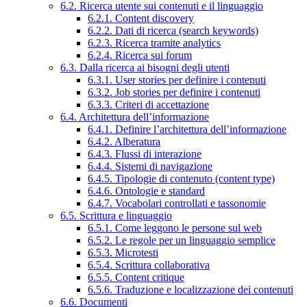
6.2. Ricerca utente sui contenuti e il linguaggio
6.2.1. Content discovery
6.2.2. Dati di ricerca (search keywords)
6.2.3. Ricerca tramite analytics
6.2.4. Ricerca sui forum
6.3. Dalla ricerca ai bisogni degli utenti
6.3.1. User stories per definire i contenuti
6.3.2. Job stories per definire i contenuti
6.3.3. Criteri di accettazione
6.4. Architettura dell’informazione
6.4.1. Definire l’architettura dell’informazione
6.4.2. Alberatura
6.4.3. Flussi di interazione
6.4.4. Sistemi di navigazione
6.4.5. Tipologie di contenuto (content type)
6.4.6. Ontologie e standard
6.4.7. Vocabolari controllati e tassonomie
6.5. Scrittura e linguaggio
6.5.1. Come leggono le persone sul web
6.5.2. Le regole per un linguaggio semplice
6.5.3. Microtesti
6.5.4. Scrittura collaborativa
6.5.5. Content critique
6.5.6. Traduzione e localizzazione dei contenuti
6.6. Documenti