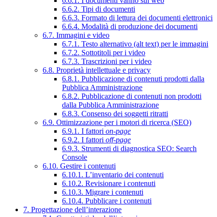
6.6.1. I documenti vanno sul web
6.6.2. Tipi di documenti
6.6.3. Formato di lettura dei documenti elettronici
6.6.4. Modalità di produzione dei documenti
6.7. Immagini e video
6.7.1. Testo alternativo (alt text) per le immagini
6.7.2. Sottotitoli per i video
6.7.3. Trascrizioni per i video
6.8. Proprietà intellettuale e privacy
6.8.1. Pubblicazione di contenuti prodotti dalla
Pubblica Amministrazione
6.8.2. Pubblicazione di contenuti non prodotti
dalla Pubblica Amministrazione
6.8.3. Consenso dei soggetti ritratti
6.9. Ottimizzazione per i motori di ricerca (SEO)
6.9.1. I fattori
on-page
6.9.2. I fattori
off-page
6.9.3. Strumenti di diagnostica SEO: Search
Console
6.10. Gestire i contenuti
6.10.1. L’inventario dei contenuti
6.10.2. Revisionare i contenuti
6.10.3. Migrare i contenuti
6.10.4. Pubblicare i contenuti
7. Progettazione dell’interazione