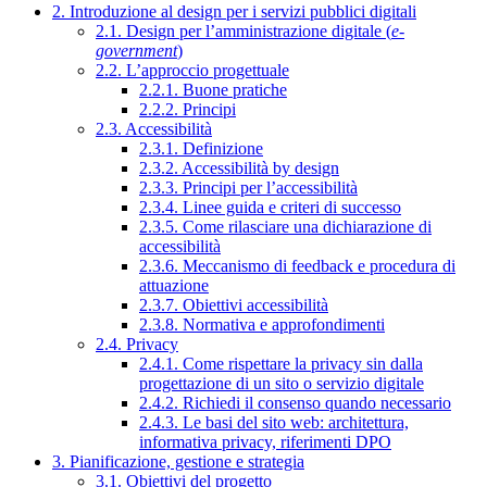
2. Introduzione al design per i servizi pubblici digitali
2.1. Design per l’amministrazione digitale (
e-
government
)
2.2. L’approccio progettuale
2.2.1. Buone pratiche
2.2.2. Principi
2.3. Accessibilità
2.3.1. Definizione
2.3.2. Accessibilità by design
2.3.3. Principi per l’accessibilità
2.3.4. Linee guida e criteri di successo
2.3.5. Come rilasciare una dichiarazione di
accessibilità
2.3.6. Meccanismo di feedback e procedura di
attuazione
2.3.7. Obiettivi accessibilità
2.3.8. Normativa e approfondimenti
2.4. Privacy
2.4.1. Come rispettare la privacy sin dalla
progettazione di un sito o servizio digitale
2.4.2. Richiedi il consenso quando necessario
2.4.3. Le basi del sito web: architettura,
informativa privacy, riferimenti DPO
3. Pianificazione, gestione e strategia
3.1. Obiettivi del progetto