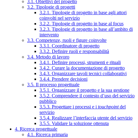
3.1. Obiettivi del progetto
3.2. Tipologie di progetti
3.2.1. Tipologie di progetto in base agli attori
coinvolti nel servizio
3.2.2. Tipologie di progetto in base al focus
3.2.3. Tipologie di progetto in base all’ambito di
intervento
3.3. Competenze, ruoli e figure coinvolte
3.3.1. Coordinatore di progetto
3.3.2. Definire ruoli e responsabilità
3.4. Metodo di lavoro
3.4.1. Definire processi, strumenti e rituali
3.4.2. Curare la documentazione di progetto
3.4.3. Organizzare tavoli tecnici collaborativi
3.4.4. Prendere decisioni
3.5. Il processo progettuale
3.5.1. Organizzare il progetto e la sua gestione
3.5.2. Comprendere il contesto d’uso del servizio
pubblico
3.5.3. Progettare i processi e i
touchpoint
del
servizio
3.5.4. Realizzare l’interfaccia utente del servizio
3.5.5. Validare la soluzione ottenuta
4. Ricerca progettuale
4.1. Ricerca primaria