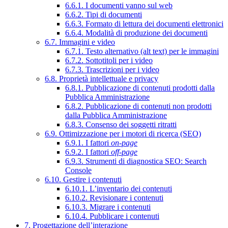
6.6.1. I documenti vanno sul web
6.6.2. Tipi di documenti
6.6.3. Formato di lettura dei documenti elettronici
6.6.4. Modalità di produzione dei documenti
6.7. Immagini e video
6.7.1. Testo alternativo (alt text) per le immagini
6.7.2. Sottotitoli per i video
6.7.3. Trascrizioni per i video
6.8. Proprietà intellettuale e privacy
6.8.1. Pubblicazione di contenuti prodotti dalla
Pubblica Amministrazione
6.8.2. Pubblicazione di contenuti non prodotti
dalla Pubblica Amministrazione
6.8.3. Consenso dei soggetti ritratti
6.9. Ottimizzazione per i motori di ricerca (SEO)
6.9.1. I fattori
on-page
6.9.2. I fattori
off-page
6.9.3. Strumenti di diagnostica SEO: Search
Console
6.10. Gestire i contenuti
6.10.1. L’inventario dei contenuti
6.10.2. Revisionare i contenuti
6.10.3. Migrare i contenuti
6.10.4. Pubblicare i contenuti
7. Progettazione dell’interazione