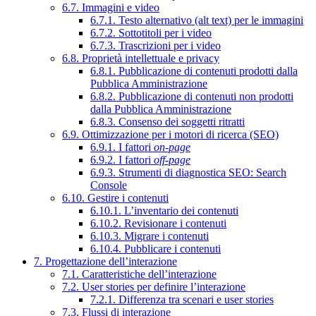
6.7. Immagini e video
6.7.1. Testo alternativo (alt text) per le immagini
6.7.2. Sottotitoli per i video
6.7.3. Trascrizioni per i video
6.8. Proprietà intellettuale e privacy
6.8.1. Pubblicazione di contenuti prodotti dalla
Pubblica Amministrazione
6.8.2. Pubblicazione di contenuti non prodotti
dalla Pubblica Amministrazione
6.8.3. Consenso dei soggetti ritratti
6.9. Ottimizzazione per i motori di ricerca (SEO)
6.9.1. I fattori
on-page
6.9.2. I fattori
off-page
6.9.3. Strumenti di diagnostica SEO: Search
Console
6.10. Gestire i contenuti
6.10.1. L’inventario dei contenuti
6.10.2. Revisionare i contenuti
6.10.3. Migrare i contenuti
6.10.4. Pubblicare i contenuti
7. Progettazione dell’interazione
7.1. Caratteristiche dell’interazione
7.2. User stories per definire l’interazione
7.2.1. Differenza tra scenari e user stories
7.3. Flussi di interazione