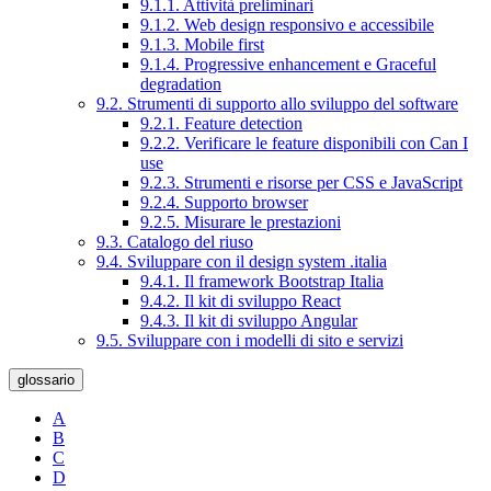
9.1.1. Attività preliminari
9.1.2. Web design responsivo e accessibile
9.1.3. Mobile first
9.1.4. Progressive enhancement e Graceful
degradation
9.2. Strumenti di supporto allo sviluppo del software
9.2.1. Feature detection
9.2.2. Verificare le feature disponibili con Can I
use
9.2.3. Strumenti e risorse per CSS e JavaScript
9.2.4. Supporto browser
9.2.5. Misurare le prestazioni
9.3. Catalogo del riuso
9.4. Sviluppare con il design system .italia
9.4.1. Il framework Bootstrap Italia
9.4.2. Il kit di sviluppo React
9.4.3. Il kit di sviluppo Angular
9.5. Sviluppare con i modelli di sito e servizi
glossario
A
B
C
D