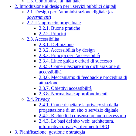
1.3. Contribuisci al manuale
2. Introduzione al design per i servizi pubblici digitali
2.1. Design per l’amministrazione digitale (
e-
government
)
2.2. L’approccio progettuale
2.2.1. Buone pratiche
2.2.2. Principi
2.3. Accessibilità
2.3.1. Definizione
2.3.2. Accessibilità by design
2.3.3. Principi per l’accessibilità
2.3.4. Linee guida e criteri di successo
2.3.5. Come rilasciare una dichiarazione di
accessibilità
2.3.6. Meccanismo di feedback e procedura di
attuazione
2.3.7. Obiettivi accessibilità
2.3.8. Normativa e approfondimenti
2.4. Privacy
2.4.1. Come rispettare la privacy sin dalla
progettazione di un sito o servizio digitale
2.4.2. Richiedi il consenso quando necessario
2.4.3. Le basi del sito web: architettura,
informativa privacy, riferimenti DPO
3. Pianificazione, gestione e strategia