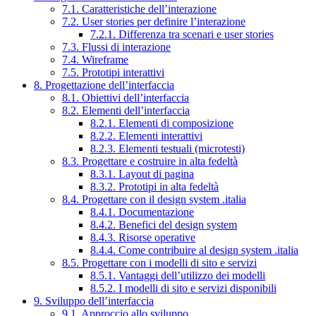
7.1. Caratteristiche dell’interazione
7.2. User stories per definire l’interazione
7.2.1. Differenza tra scenari e user stories
7.3. Flussi di interazione
7.4. Wireframe
7.5. Prototipi interattivi
8. Progettazione dell’interfaccia
8.1. Obiettivi dell’interfaccia
8.2. Elementi dell’interfaccia
8.2.1. Elementi di composizione
8.2.2. Elementi interattivi
8.2.3. Elementi testuali (microtesti)
8.3. Progettare e costruire in alta fedeltà
8.3.1. Layout di pagina
8.3.2. Prototipi in alta fedeltà
8.4. Progettare con il design system .italia
8.4.1. Documentazione
8.4.2. Benefici del design system
8.4.3. Risorse operative
8.4.4. Come contribuire al design system .italia
8.5. Progettare con i modelli di sito e servizi
8.5.1. Vantaggi dell’utilizzo dei modelli
8.5.2. I modelli di sito e servizi disponibili
9. Sviluppo dell’interfaccia
9.1. Approccio allo sviluppo