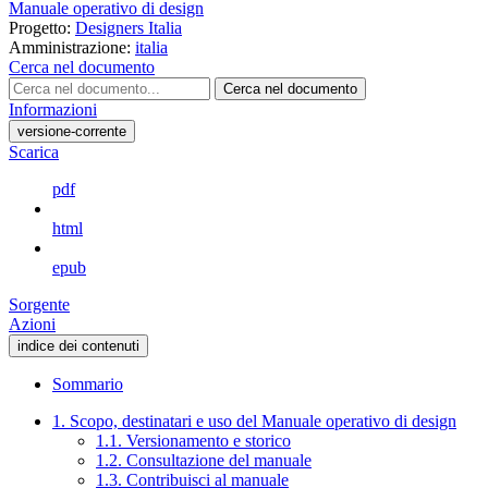
Manuale operativo di design
Progetto:
Designers Italia
Amministrazione:
italia
Cerca nel documento
Cerca nel documento
Informazioni
versione-corrente
Scarica
pdf
html
epub
Sorgente
Azioni
indice dei contenuti
Sommario
1. Scopo, destinatari e uso del Manuale operativo di design
1.1. Versionamento e storico
1.2. Consultazione del manuale
1.3. Contribuisci al manuale