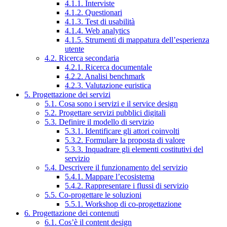
4.1.1. Interviste
4.1.2. Questionari
4.1.3. Test di usabilità
4.1.4. Web analytics
4.1.5. Strumenti di mappatura dell’esperienza
utente
4.2. Ricerca secondaria
4.2.1. Ricerca documentale
4.2.2. Analisi benchmark
4.2.3. Valutazione euristica
5. Progettazione dei servizi
5.1. Cosa sono i servizi e il service design
5.2. Progettare servizi pubblici digitali
5.3. Definire il modello di servizio
5.3.1. Identificare gli attori coinvolti
5.3.2. Formulare la proposta di valore
5.3.3. Inquadrare gli elementi costitutivi del
servizio
5.4. Descrivere il funzionamento del servizio
5.4.1. Mappare l’ecosistema
5.4.2. Rappresentare i flussi di servizio
5.5. Co-progettare le soluzioni
5.5.1. Workshop di co-progettazione
6. Progettazione dei contenuti
6.1. Cos’è il content design