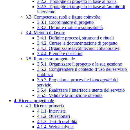
3.2.2. Tipologie di progetto in base al focus
3.2.3. Tipologie di progetto in base all’ambito di
intervento
3.3. Competenze, ruoli e figure coinvolte
3.3.1. Coordinatore di progetto
3.3.2. Definire ruoli e responsabilità
3.4. Metodo di lavoro
3.4.1. Definire processi, strumenti e rituali
3.4.2. Curare la documentazione di progetto
3.4.3. Organizzare tavoli tecnici collaborativi
3.4.4. Prendere decisioni
3.5. Il processo progettuale
3.5.1. Organizzare il progetto e la sua gestione
3.5.2. Comprendere il contesto d’uso del servizio
pubblico
3.5.3. Progettare i processi e i
touchpoint
del
servizio
3.5.4. Realizzare l’interfaccia utente del servizio
3.5.5. Validare la soluzione ottenuta
4. Ricerca progettuale
4.1. Ricerca primaria
4.1.1. Interviste
4.1.2. Questionari
4.1.3. Test di usabilità
4.1.4. Web analytics