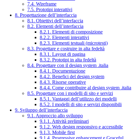
7.4. Wireframe
7.5. Prototipi interattivi
8. Progettazione dell’interfaccia
8.1. Obiettivi dell’interfaccia
8.2. Elementi dell’interfaccia
8.2.1. Elementi di composizione
8.2.2. Elementi interattivi
8.2.3. Elementi testuali (microtesti)
8.3. Progettare e costruire in alta fedeltà
8.3.1. Layout di pagina
8.3.2. Prototipi in alta fedeltà
8.4. Progettare con il design system .italia
8.4.1. Documentazione
8.4.2. Benefici del design system
8.4.3. Risorse operative
8.4.4. Come contribuire al design system .italia
8.5. Progettare con i modelli di sito e servizi
8.5.1. Vantaggi dell’utilizzo dei modelli
8.5.2. I modelli di sito e servizi disponibili
9. Sviluppo dell’interfaccia
9.1. Approccio allo sviluppo
9.1.1. Attività preliminari
9.1.2. Web design responsivo e accessibile
9.1.3. Mobile first
9.1.4. Progressive enhancement e Graceful