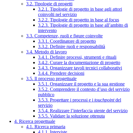
3.2. Tipologie di progetti
3.2.1. Tipologie di progetto in base agli attori
coinvolti nel servizio
3.2.2. Tipologie di progetto in base al focus
3.2.3. Tipologie di progetto in base all’ambito di
intervento
3.3. Competenze, ruoli e figure coinvolte
3.3.1. Coordinatore di progetto
3.3.2. Definire ruoli e responsabilità
3.4. Metodo di lavoro
3.4.1. Definire processi, strumenti e rituali
3.4.2. Curare la documentazione di progetto
3.4.3. Organizzare tavoli tecnici collaborativi
3.4.4. Prendere decisioni
3.5. Il processo progettuale
3.5.1. Organizzare il progetto e la sua gestione
3.5.2. Comprendere il contesto d’uso del servizio
pubblico
3.5.3. Progettare i processi e i
touchpoint
del
servizio
3.5.4. Realizzare l’interfaccia utente del servizio
3.5.5. Validare la soluzione ottenuta
4. Ricerca progettuale
4.1. Ricerca primaria
4.1.1. Interviste