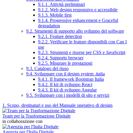
9.1.1. Attività preliminari
9.1.2. Web design responsivo e accessibile
9.1.3. Mobile first
9.1.4. Progressive enhancement e Graceful
degradation
9.2. Strumenti di supporto allo sviluppo del software
9.2.1. Feature detection
9.2.2. Verificare le feature disponibili con Can I
use
9.2.3. Strumenti e risorse per CSS e JavaScript
9.2.4. Supporto browser
9.2.5. Misurare le prestazioni
9.3. Catalogo del riuso
9.4. Sviluppare con il design system .italia
9.4.1. Il framework Bootstrap Italia
9.4.2. Il kit di sviluppo React
9.4.3. Il kit di sviluppo Angular
9.5. Sviluppare con i modelli di sito e servizi
1. Scopo, destinatari e uso del Manuale operativo di design
Team per la Trasformazione Digitale
in collaborazione con
Agenzia per l'Italia Digitale