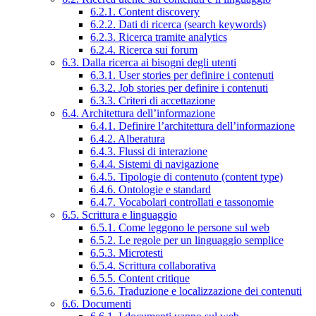
6.2.1. Content discovery
6.2.2. Dati di ricerca (search keywords)
6.2.3. Ricerca tramite analytics
6.2.4. Ricerca sui forum
6.3. Dalla ricerca ai bisogni degli utenti
6.3.1. User stories per definire i contenuti
6.3.2. Job stories per definire i contenuti
6.3.3. Criteri di accettazione
6.4. Architettura dell’informazione
6.4.1. Definire l’architettura dell’informazione
6.4.2. Alberatura
6.4.3. Flussi di interazione
6.4.4. Sistemi di navigazione
6.4.5. Tipologie di contenuto (content type)
6.4.6. Ontologie e standard
6.4.7. Vocabolari controllati e tassonomie
6.5. Scrittura e linguaggio
6.5.1. Come leggono le persone sul web
6.5.2. Le regole per un linguaggio semplice
6.5.3. Microtesti
6.5.4. Scrittura collaborativa
6.5.5. Content critique
6.5.6. Traduzione e localizzazione dei contenuti
6.6. Documenti