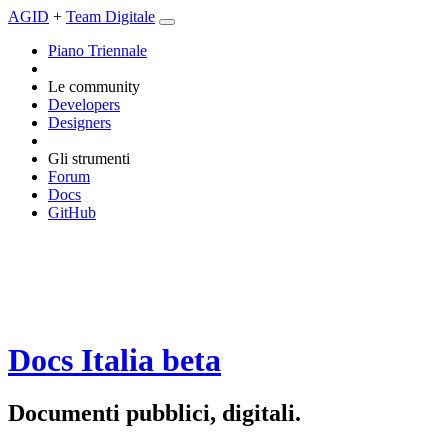
AGID
+
Team Digitale
Piano Triennale
Le community
Developers
Designers
Gli strumenti
Forum
Docs
GitHub
Docs Italia
beta
Documenti pubblici, digitali.