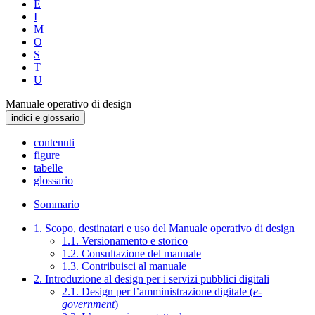
E
I
M
O
S
T
U
Manuale operativo di design
indici e glossario
contenuti
figure
tabelle
glossario
Sommario
1. Scopo, destinatari e uso del Manuale operativo di design
1.1. Versionamento e storico
1.2. Consultazione del manuale
1.3. Contribuisci al manuale
2. Introduzione al design per i servizi pubblici digitali
2.1. Design per l’amministrazione digitale (
e-
government
)