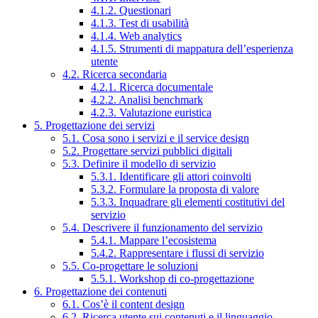
4.1.2. Questionari
4.1.3. Test di usabilità
4.1.4. Web analytics
4.1.5. Strumenti di mappatura dell’esperienza
utente
4.2. Ricerca secondaria
4.2.1. Ricerca documentale
4.2.2. Analisi benchmark
4.2.3. Valutazione euristica
5. Progettazione dei servizi
5.1. Cosa sono i servizi e il service design
5.2. Progettare servizi pubblici digitali
5.3. Definire il modello di servizio
5.3.1. Identificare gli attori coinvolti
5.3.2. Formulare la proposta di valore
5.3.3. Inquadrare gli elementi costitutivi del
servizio
5.4. Descrivere il funzionamento del servizio
5.4.1. Mappare l’ecosistema
5.4.2. Rappresentare i flussi di servizio
5.5. Co-progettare le soluzioni
5.5.1. Workshop di co-progettazione
6. Progettazione dei contenuti
6.1. Cos’è il content design
6.2. Ricerca utente sui contenuti e il linguaggio