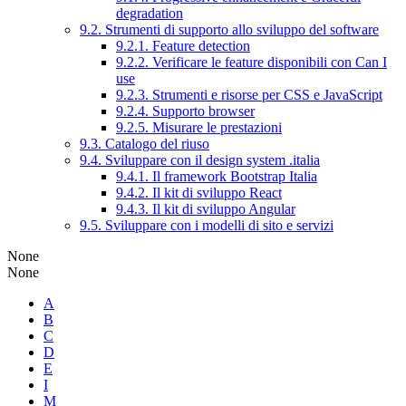
degradation
9.2. Strumenti di supporto allo sviluppo del software
9.2.1. Feature detection
9.2.2. Verificare le feature disponibili con Can I
use
9.2.3. Strumenti e risorse per CSS e JavaScript
9.2.4. Supporto browser
9.2.5. Misurare le prestazioni
9.3. Catalogo del riuso
9.4. Sviluppare con il design system .italia
9.4.1. Il framework Bootstrap Italia
9.4.2. Il kit di sviluppo React
9.4.3. Il kit di sviluppo Angular
9.5. Sviluppare con i modelli di sito e servizi
None
None
A
B
C
D
E
I
M