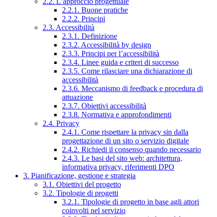
2.2. L’approccio progettuale
2.2.1. Buone pratiche
2.2.2. Principi
2.3. Accessibilità
2.3.1. Definizione
2.3.2. Accessibilità by design
2.3.3. Principi per l’accessibilità
2.3.4. Linee guida e criteri di successo
2.3.5. Come rilasciare una dichiarazione di
accessibilità
2.3.6. Meccanismo di feedback e procedura di
attuazione
2.3.7. Obiettivi accessibilità
2.3.8. Normativa e approfondimenti
2.4. Privacy
2.4.1. Come rispettare la privacy sin dalla
progettazione di un sito o servizio digitale
2.4.2. Richiedi il consenso quando necessario
2.4.3. Le basi del sito web: architettura,
informativa privacy, riferimenti DPO
3. Pianificazione, gestione e strategia
3.1. Obiettivi del progetto
3.2. Tipologie di progetti
3.2.1. Tipologie di progetto in base agli attori
coinvolti nel servizio