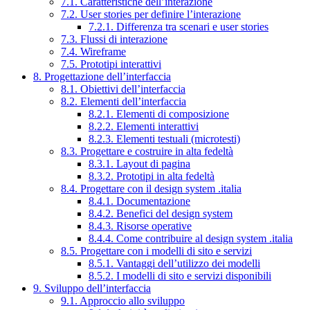
7.1. Caratteristiche dell’interazione
7.2. User stories per definire l’interazione
7.2.1. Differenza tra scenari e user stories
7.3. Flussi di interazione
7.4. Wireframe
7.5. Prototipi interattivi
8. Progettazione dell’interfaccia
8.1. Obiettivi dell’interfaccia
8.2. Elementi dell’interfaccia
8.2.1. Elementi di composizione
8.2.2. Elementi interattivi
8.2.3. Elementi testuali (microtesti)
8.3. Progettare e costruire in alta fedeltà
8.3.1. Layout di pagina
8.3.2. Prototipi in alta fedeltà
8.4. Progettare con il design system .italia
8.4.1. Documentazione
8.4.2. Benefici del design system
8.4.3. Risorse operative
8.4.4. Come contribuire al design system .italia
8.5. Progettare con i modelli di sito e servizi
8.5.1. Vantaggi dell’utilizzo dei modelli
8.5.2. I modelli di sito e servizi disponibili
9. Sviluppo dell’interfaccia
9.1. Approccio allo sviluppo