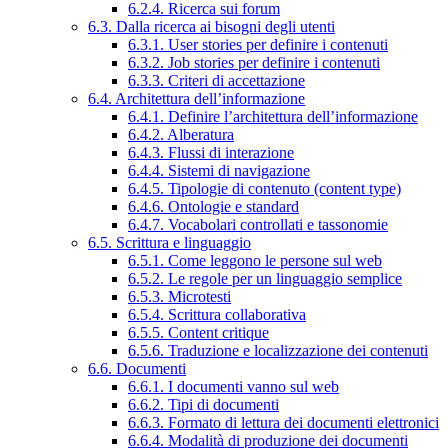
6.2.4. Ricerca sui forum
6.3. Dalla ricerca ai bisogni degli utenti
6.3.1. User stories per definire i contenuti
6.3.2. Job stories per definire i contenuti
6.3.3. Criteri di accettazione
6.4. Architettura dell’informazione
6.4.1. Definire l’architettura dell’informazione
6.4.2. Alberatura
6.4.3. Flussi di interazione
6.4.4. Sistemi di navigazione
6.4.5. Tipologie di contenuto (content type)
6.4.6. Ontologie e standard
6.4.7. Vocabolari controllati e tassonomie
6.5. Scrittura e linguaggio
6.5.1. Come leggono le persone sul web
6.5.2. Le regole per un linguaggio semplice
6.5.3. Microtesti
6.5.4. Scrittura collaborativa
6.5.5. Content critique
6.5.6. Traduzione e localizzazione dei contenuti
6.6. Documenti
6.6.1. I documenti vanno sul web
6.6.2. Tipi di documenti
6.6.3. Formato di lettura dei documenti elettronici
6.6.4. Modalità di produzione dei documenti