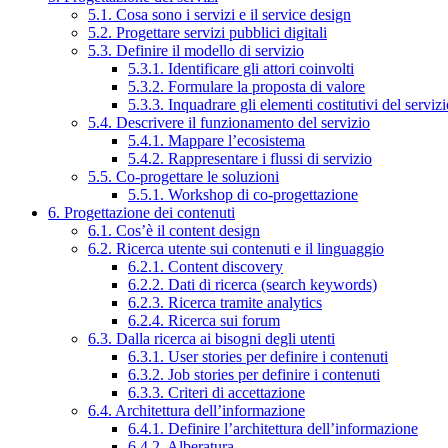
5.1. Cosa sono i servizi e il service design
5.2. Progettare servizi pubblici digitali
5.3. Definire il modello di servizio
5.3.1. Identificare gli attori coinvolti
5.3.2. Formulare la proposta di valore
5.3.3. Inquadrare gli elementi costitutivi del serviz
5.4. Descrivere il funzionamento del servizio
5.4.1. Mappare l’ecosistema
5.4.2. Rappresentare i flussi di servizio
5.5. Co-progettare le soluzioni
5.5.1. Workshop di co-progettazione
6. Progettazione dei contenuti
6.1. Cos’è il content design
6.2. Ricerca utente sui contenuti e il linguaggio
6.2.1. Content discovery
6.2.2. Dati di ricerca (search keywords)
6.2.3. Ricerca tramite analytics
6.2.4. Ricerca sui forum
6.3. Dalla ricerca ai bisogni degli utenti
6.3.1. User stories per definire i contenuti
6.3.2. Job stories per definire i contenuti
6.3.3. Criteri di accettazione
6.4. Architettura dell’informazione
6.4.1. Definire l’architettura dell’informazione
6.4.2. Alberatura