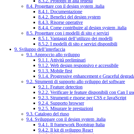
8.3.2. Prototipi in alta fedeltà
8.4. Progettare con il design system .italia
8.4.1. Documentazione
8.4.2. Benefici del design system
8.4.3. Risorse operative
8.4.4. Come contribuire al design system .italia
8.5. Progettare con i modelli di sito e servizi
8.5.1. Vantaggi dell’utilizzo dei modelli
8.5.2. I modelli di sito e servizi disponibili
9. Sviluppo dell’interfaccia
9.1. Approccio allo sviluppo
9.1.1. Attività preliminari
9.1.2. Web design responsivo e accessibile
9.1.3. Mobile first
9.1.4. Progressive enhancement e Graceful degrad
9.2. Strumenti di supporto allo sviluppo del software
9.2.1. Feature detection
9.2.2. Verificare le feature disponibili con Can I us
9.2.3. Strumenti e risorse per CSS e JavaScript
9.2.4. Supporto browser
9.2.5. Misurare le prestazioni
9.3. Catalogo del riuso
9.4. Sviluppare con il design system .italia
9.4.1. Il framework Bootstrap Italia
9.4.2. Il kit di sviluppo React