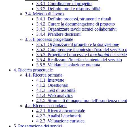
3.3.1. Coordinatore di progetto
3.3.2. Definire ruoli e responsabilità
3.4. Metodo di lavoro
3.4.1. Definire processi, strumenti e rituali
3.4.2. Curare la documentazione di progetto
3.4.3. Organizzare tavoli tecnici collaborativi
3.4.4. Prendere decisioni
3.5. Il processo progettuale
3.5.1. Organizzare il progetto e la sua gestione
3.5.2. Comprendere il contesto d’uso del servizio 
3.5.3. Progettare i processi e i
touchpoint
del servi
3.5.4. Realizzare l’interfaccia utente del servizio
3.5.5. Validare la soluzione ottenuta
4. Ricerca progettuale
4.1. Ricerca primaria
4.1.1. Interviste
4.1.2. Questionari
4.1.3. Test di usabilità
4.1.4. Web analytics
4.1.5. Strumenti di mappatura dell’esperienza uten
4.2. Ricerca secondaria
4.2.1. Ricerca documentale
4.2.2. Analisi benchmark
4.2.3. Valutazione euristica
5. Progettazione dei servizi