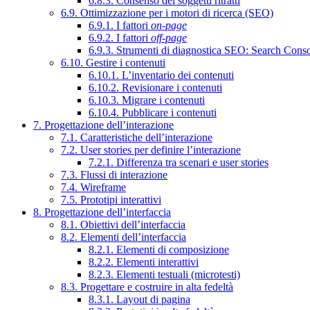
6.8.3. Consenso dei soggetti ritratti
6.9. Ottimizzazione per i motori di ricerca (SEO)
6.9.1. I fattori
on-page
6.9.2. I fattori
off-page
6.9.3. Strumenti di diagnostica SEO: Search Cons
6.10. Gestire i contenuti
6.10.1. L’inventario dei contenuti
6.10.2. Revisionare i contenuti
6.10.3. Migrare i contenuti
6.10.4. Pubblicare i contenuti
7. Progettazione dell’interazione
7.1. Caratteristiche dell’interazione
7.2. User stories per definire l’interazione
7.2.1. Differenza tra scenari e user stories
7.3. Flussi di interazione
7.4. Wireframe
7.5. Prototipi interattivi
8. Progettazione dell’interfaccia
8.1. Obiettivi dell’interfaccia
8.2. Elementi dell’interfaccia
8.2.1. Elementi di composizione
8.2.2. Elementi interattivi
8.2.3. Elementi testuali (microtesti)
8.3. Progettare e costruire in alta fedeltà
8.3.1. Layout di pagina