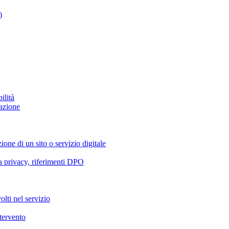
)
ilità
azione
ione di un sito o servizio digitale
va privacy, riferimenti DPO
olti nel servizio
ntervento