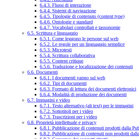
6.4.3. Flussi di interazione
6.4.4. Sistemi di navigazione
6.4.5. Tipologie di contenuto (content type)
6.4.6. Ontologie e standard
6.4.7. Vocabolari controllati e tassonomie
6.5. Scrittura e linguaggio
6.5.1. Come leggono le persone sul web
6.5.2. Le regole per un linguaggio semplice
6.5.3. Microtesti
6.5.4. Scrittura collaborativa
6.5.5. Content critique
6.5.6. Traduzione e localizzazione dei contenuti
6.6. Documenti
6.6.1. I documenti vanno sul web
6.6.2. Tipi di documenti
6.6.3. Formato di lettura dei documenti elettronici
6.6.4. Modalità di produzione dei documenti
6.7. Immagini e video
6.7.1. Testo alternativo (alt text) per le immagini
6.7.2. Sottotitoli per i video
6.7.3. Trascrizioni per i video
6.8. Proprietà intellettuale e privacy
6.8.1. Pubblicazione di contenuti prodotti dalla P
6.8.2. Pubblicazione di contenuti non prodotti dal