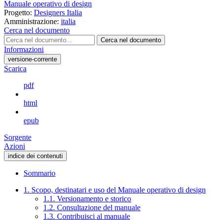
Manuale operativo di design
Progetto:
Designers Italia
Amministrazione:
italia
Cerca nel documento
Cerca nel documento
Informazioni
versione-corrente
Scarica
pdf
html
epub
Sorgente
Azioni
indice dei contenuti
Sommario
1. Scopo, destinatari e uso del Manuale operativo di design
1.1. Versionamento e storico
1.2. Consultazione del manuale
1.3. Contribuisci al manuale