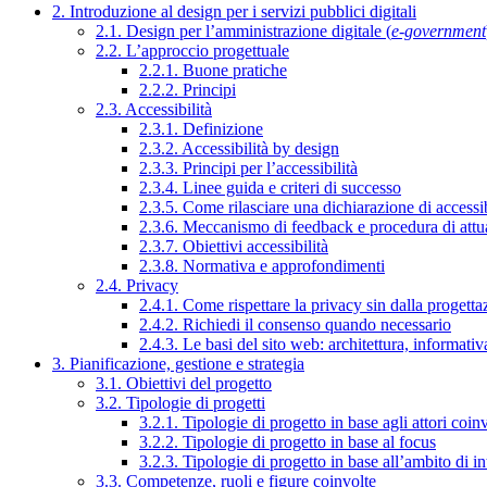
2. Introduzione al design per i servizi pubblici digitali
2.1. Design per l’amministrazione digitale (
e-government
2.2. L’approccio progettuale
2.2.1. Buone pratiche
2.2.2. Principi
2.3. Accessibilità
2.3.1. Definizione
2.3.2. Accessibilità by design
2.3.3. Principi per l’accessibilità
2.3.4. Linee guida e criteri di successo
2.3.5. Come rilasciare una dichiarazione di accessib
2.3.6. Meccanismo di feedback e procedura di attu
2.3.7. Obiettivi accessibilità
2.3.8. Normativa e approfondimenti
2.4. Privacy
2.4.1. Come rispettare la privacy sin dalla progettaz
2.4.2. Richiedi il consenso quando necessario
2.4.3. Le basi del sito web: architettura, informati
3. Pianificazione, gestione e strategia
3.1. Obiettivi del progetto
3.2. Tipologie di progetti
3.2.1. Tipologie di progetto in base agli attori coinv
3.2.2. Tipologie di progetto in base al focus
3.2.3. Tipologie di progetto in base all’ambito di i
3.3. Competenze, ruoli e figure coinvolte