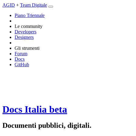
AGID
+
Team Digitale
Piano Triennale
Le community
Developers
Designers
Gli strumenti
Forum
Docs
GitHub
Docs Italia
beta
Documenti pubblici, digitali.