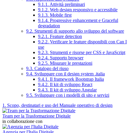
9.1.1. Attività preliminari
9.1.2. Web design responsivo e accessibile
9.1.3. Mobile first
9.1.4. Progressive enhancement e Graceful
degradation
9.2. Strumenti di supporto allo sviluppo del software
9.2.1. Feature detection
9.2.2. Verificare le feature disponibili con Can I
use
9.2.3. Strumenti e risorse per CSS e JavaScript
9.2.4. Supporto browser
9.2.5. Misurare le prestazioni
9.3. Catalogo del riuso
9.4. Sviluppare con il design system .italia
9.4.1. Il framework Bootstrap Italia
9.4.2. Il kit di sviluppo React
9.4.3. Il kit di sviluppo Angular
9.5. Sviluppare con i modelli di sito e servizi
1. Scopo, destinatari e uso del Manuale operativo di design
Team per la Trasformazione Digitale
in collaborazione con
Agenzia per l'Italia Digitale