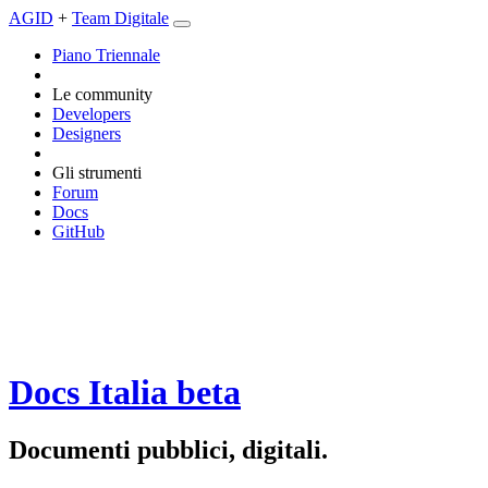
AGID
+
Team Digitale
Piano Triennale
Le community
Developers
Designers
Gli strumenti
Forum
Docs
GitHub
Docs Italia
beta
Documenti pubblici, digitali.