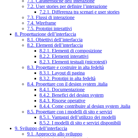
7.1. Caratteristiche dell’interazione
7.2. User stories per definire l’interazione
7.2.1. Differenza tra scenari e user stories
7.3. Flussi di interazione
7.4. Wireframe
7.5. Prototipi interattivi
8. Progettazione dell’interfaccia
8.1. Obiettivi dell’interfaccia
8.2. Elementi dell’interfaccia
8.2.1. Elementi di composizione
8.2.2. Elementi interattivi
8.2.3. Elementi testuali (microtesti)
8.3. Progettare e costruire in alta fedeltà
8.3.1. Layout di pagina
8.3.2. Prototipi in alta fedeltà
8.4. Progettare con il design system .italia
8.4.1. Documentazione
8.4.2. Benefici del design system
8.4.3. Risorse operative
8.4.4. Come contribuire al design system .italia
8.5. Progettare con i modelli di sito e servizi
8.5.1. Vantaggi dell’utilizzo dei modelli
8.5.2. I modelli di sito e servizi disponibili
9. Sviluppo dell’interfaccia
9.1. Approccio allo sviluppo