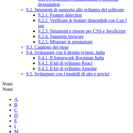
degradation
9.2. Strumenti di supporto allo sviluppo del software
9.2.1. Feature detection
9.2.2. Verificare le feature disponibili con Can I
use
9.2.3. Strumenti e risorse per CSS e JavaScript
9.2.4. Supporto browser
9.2.5. Misurare le prestazioni
9.3. Catalogo del riuso
9.4. Sviluppare con il design system .italia
9.4.1. Il framework Bootstrap Italia
9.4.2. Il kit di sviluppo React
9.4.3. Il kit di sviluppo Angular
9.5. Sviluppare con i modelli di sito e servizi
None
None
A
B
C
D
E
I
M