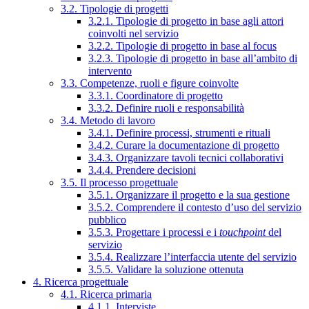
3.2. Tipologie di progetti
3.2.1. Tipologie di progetto in base agli attori
coinvolti nel servizio
3.2.2. Tipologie di progetto in base al focus
3.2.3. Tipologie di progetto in base all’ambito di
intervento
3.3. Competenze, ruoli e figure coinvolte
3.3.1. Coordinatore di progetto
3.3.2. Definire ruoli e responsabilità
3.4. Metodo di lavoro
3.4.1. Definire processi, strumenti e rituali
3.4.2. Curare la documentazione di progetto
3.4.3. Organizzare tavoli tecnici collaborativi
3.4.4. Prendere decisioni
3.5. Il processo progettuale
3.5.1. Organizzare il progetto e la sua gestione
3.5.2. Comprendere il contesto d’uso del servizio
pubblico
3.5.3. Progettare i processi e i
touchpoint
del
servizio
3.5.4. Realizzare l’interfaccia utente del servizio
3.5.5. Validare la soluzione ottenuta
4. Ricerca progettuale
4.1. Ricerca primaria
4.1.1. Interviste