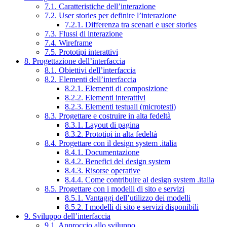
7.1. Caratteristiche dell’interazione
7.2. User stories per definire l’interazione
7.2.1. Differenza tra scenari e user stories
7.3. Flussi di interazione
7.4. Wireframe
7.5. Prototipi interattivi
8. Progettazione dell’interfaccia
8.1. Obiettivi dell’interfaccia
8.2. Elementi dell’interfaccia
8.2.1. Elementi di composizione
8.2.2. Elementi interattivi
8.2.3. Elementi testuali (microtesti)
8.3. Progettare e costruire in alta fedeltà
8.3.1. Layout di pagina
8.3.2. Prototipi in alta fedeltà
8.4. Progettare con il design system .italia
8.4.1. Documentazione
8.4.2. Benefici del design system
8.4.3. Risorse operative
8.4.4. Come contribuire al design system .italia
8.5. Progettare con i modelli di sito e servizi
8.5.1. Vantaggi dell’utilizzo dei modelli
8.5.2. I modelli di sito e servizi disponibili
9. Sviluppo dell’interfaccia
9.1. Approccio allo sviluppo