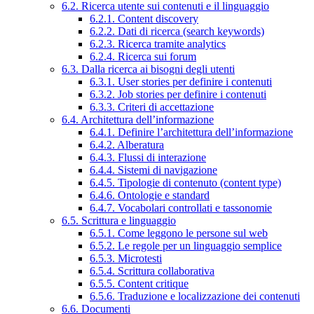
6.2. Ricerca utente sui contenuti e il linguaggio
6.2.1. Content discovery
6.2.2. Dati di ricerca (search keywords)
6.2.3. Ricerca tramite analytics
6.2.4. Ricerca sui forum
6.3. Dalla ricerca ai bisogni degli utenti
6.3.1. User stories per definire i contenuti
6.3.2. Job stories per definire i contenuti
6.3.3. Criteri di accettazione
6.4. Architettura dell’informazione
6.4.1. Definire l’architettura dell’informazione
6.4.2. Alberatura
6.4.3. Flussi di interazione
6.4.4. Sistemi di navigazione
6.4.5. Tipologie di contenuto (content type)
6.4.6. Ontologie e standard
6.4.7. Vocabolari controllati e tassonomie
6.5. Scrittura e linguaggio
6.5.1. Come leggono le persone sul web
6.5.2. Le regole per un linguaggio semplice
6.5.3. Microtesti
6.5.4. Scrittura collaborativa
6.5.5. Content critique
6.5.6. Traduzione e localizzazione dei contenuti
6.6. Documenti