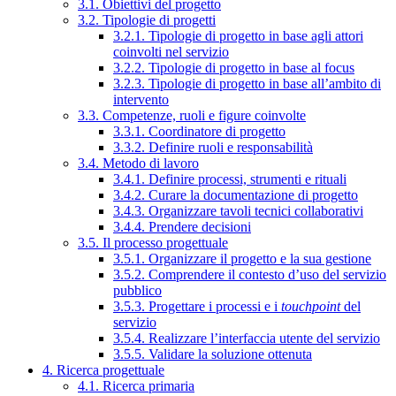
3.1. Obiettivi del progetto
3.2. Tipologie di progetti
3.2.1. Tipologie di progetto in base agli attori
coinvolti nel servizio
3.2.2. Tipologie di progetto in base al focus
3.2.3. Tipologie di progetto in base all’ambito di
intervento
3.3. Competenze, ruoli e figure coinvolte
3.3.1. Coordinatore di progetto
3.3.2. Definire ruoli e responsabilità
3.4. Metodo di lavoro
3.4.1. Definire processi, strumenti e rituali
3.4.2. Curare la documentazione di progetto
3.4.3. Organizzare tavoli tecnici collaborativi
3.4.4. Prendere decisioni
3.5. Il processo progettuale
3.5.1. Organizzare il progetto e la sua gestione
3.5.2. Comprendere il contesto d’uso del servizio
pubblico
3.5.3. Progettare i processi e i
touchpoint
del
servizio
3.5.4. Realizzare l’interfaccia utente del servizio
3.5.5. Validare la soluzione ottenuta
4. Ricerca progettuale
4.1. Ricerca primaria