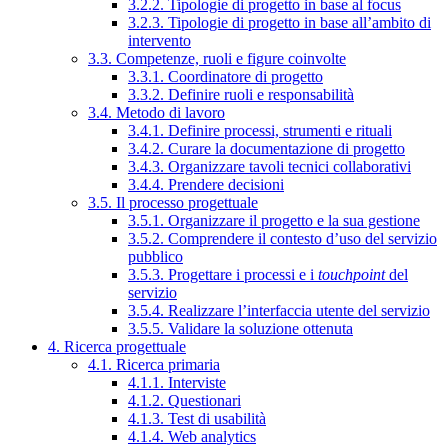
3.2.2. Tipologie di progetto in base al focus
3.2.3. Tipologie di progetto in base all’ambito di
intervento
3.3. Competenze, ruoli e figure coinvolte
3.3.1. Coordinatore di progetto
3.3.2. Definire ruoli e responsabilità
3.4. Metodo di lavoro
3.4.1. Definire processi, strumenti e rituali
3.4.2. Curare la documentazione di progetto
3.4.3. Organizzare tavoli tecnici collaborativi
3.4.4. Prendere decisioni
3.5. Il processo progettuale
3.5.1. Organizzare il progetto e la sua gestione
3.5.2. Comprendere il contesto d’uso del servizio
pubblico
3.5.3. Progettare i processi e i
touchpoint
del
servizio
3.5.4. Realizzare l’interfaccia utente del servizio
3.5.5. Validare la soluzione ottenuta
4. Ricerca progettuale
4.1. Ricerca primaria
4.1.1. Interviste
4.1.2. Questionari
4.1.3. Test di usabilità
4.1.4. Web analytics