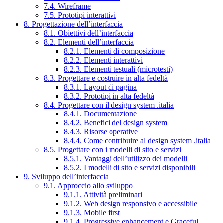
7.4. Wireframe
7.5. Prototipi interattivi
8. Progettazione dell’interfaccia
8.1. Obiettivi dell’interfaccia
8.2. Elementi dell’interfaccia
8.2.1. Elementi di composizione
8.2.2. Elementi interattivi
8.2.3. Elementi testuali (microtesti)
8.3. Progettare e costruire in alta fedeltà
8.3.1. Layout di pagina
8.3.2. Prototipi in alta fedeltà
8.4. Progettare con il design system .italia
8.4.1. Documentazione
8.4.2. Benefici del design system
8.4.3. Risorse operative
8.4.4. Come contribuire al design system .italia
8.5. Progettare con i modelli di sito e servizi
8.5.1. Vantaggi dell’utilizzo dei modelli
8.5.2. I modelli di sito e servizi disponibili
9. Sviluppo dell’interfaccia
9.1. Approccio allo sviluppo
9.1.1. Attività preliminari
9.1.2. Web design responsivo e accessibile
9.1.3. Mobile first
9.1.4. Progressive enhancement e Graceful