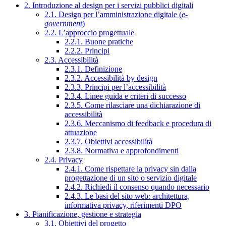
2. Introduzione al design per i servizi pubblici digitali
2.1. Design per l’amministrazione digitale (
e-
government
)
2.2. L’approccio progettuale
2.2.1. Buone pratiche
2.2.2. Principi
2.3. Accessibilità
2.3.1. Definizione
2.3.2. Accessibilità by design
2.3.3. Principi per l’accessibilità
2.3.4. Linee guida e criteri di successo
2.3.5. Come rilasciare una dichiarazione di
accessibilità
2.3.6. Meccanismo di feedback e procedura di
attuazione
2.3.7. Obiettivi accessibilità
2.3.8. Normativa e approfondimenti
2.4. Privacy
2.4.1. Come rispettare la privacy sin dalla
progettazione di un sito o servizio digitale
2.4.2. Richiedi il consenso quando necessario
2.4.3. Le basi del sito web: architettura,
informativa privacy, riferimenti DPO
3. Pianificazione, gestione e strategia
3.1. Obiettivi del progetto