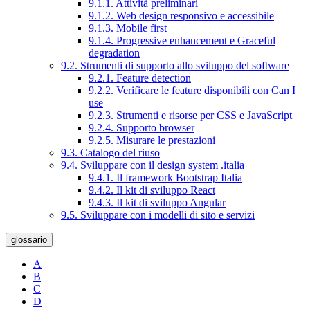
9.1.1. Attività preliminari
9.1.2. Web design responsivo e accessibile
9.1.3. Mobile first
9.1.4. Progressive enhancement e Graceful
degradation
9.2. Strumenti di supporto allo sviluppo del software
9.2.1. Feature detection
9.2.2. Verificare le feature disponibili con Can I
use
9.2.3. Strumenti e risorse per CSS e JavaScript
9.2.4. Supporto browser
9.2.5. Misurare le prestazioni
9.3. Catalogo del riuso
9.4. Sviluppare con il design system .italia
9.4.1. Il framework Bootstrap Italia
9.4.2. Il kit di sviluppo React
9.4.3. Il kit di sviluppo Angular
9.5. Sviluppare con i modelli di sito e servizi
glossario
A
B
C
D