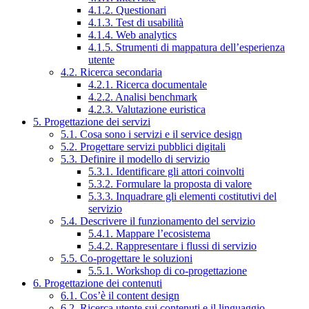
4.1.2. Questionari
4.1.3. Test di usabilità
4.1.4. Web analytics
4.1.5. Strumenti di mappatura dell’esperienza
utente
4.2. Ricerca secondaria
4.2.1. Ricerca documentale
4.2.2. Analisi benchmark
4.2.3. Valutazione euristica
5. Progettazione dei servizi
5.1. Cosa sono i servizi e il service design
5.2. Progettare servizi pubblici digitali
5.3. Definire il modello di servizio
5.3.1. Identificare gli attori coinvolti
5.3.2. Formulare la proposta di valore
5.3.3. Inquadrare gli elementi costitutivi del
servizio
5.4. Descrivere il funzionamento del servizio
5.4.1. Mappare l’ecosistema
5.4.2. Rappresentare i flussi di servizio
5.5. Co-progettare le soluzioni
5.5.1. Workshop di co-progettazione
6. Progettazione dei contenuti
6.1. Cos’è il content design
6.2. Ricerca utente sui contenuti e il linguaggio