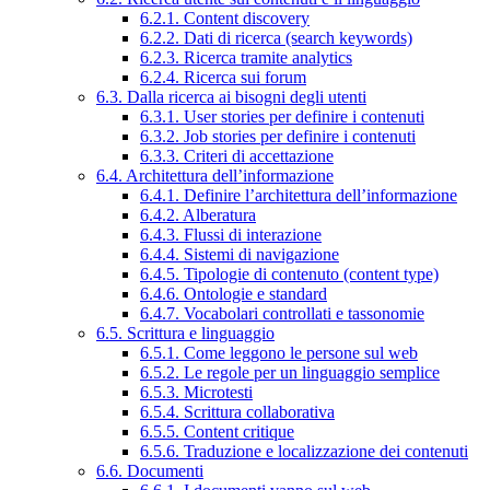
6.2.1. Content discovery
6.2.2. Dati di ricerca (search keywords)
6.2.3. Ricerca tramite analytics
6.2.4. Ricerca sui forum
6.3. Dalla ricerca ai bisogni degli utenti
6.3.1. User stories per definire i contenuti
6.3.2. Job stories per definire i contenuti
6.3.3. Criteri di accettazione
6.4. Architettura dell’informazione
6.4.1. Definire l’architettura dell’informazione
6.4.2. Alberatura
6.4.3. Flussi di interazione
6.4.4. Sistemi di navigazione
6.4.5. Tipologie di contenuto (content type)
6.4.6. Ontologie e standard
6.4.7. Vocabolari controllati e tassonomie
6.5. Scrittura e linguaggio
6.5.1. Come leggono le persone sul web
6.5.2. Le regole per un linguaggio semplice
6.5.3. Microtesti
6.5.4. Scrittura collaborativa
6.5.5. Content critique
6.5.6. Traduzione e localizzazione dei contenuti
6.6. Documenti