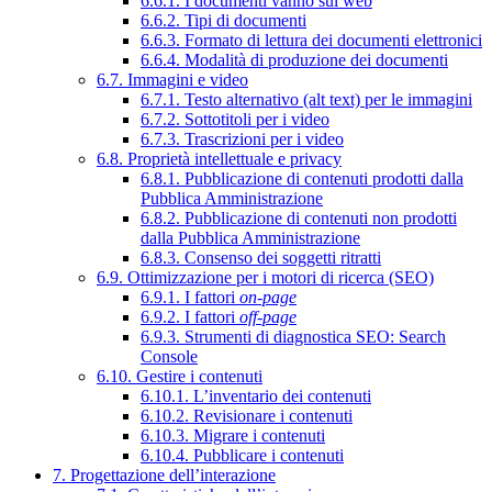
6.6.1. I documenti vanno sul web
6.6.2. Tipi di documenti
6.6.3. Formato di lettura dei documenti elettronici
6.6.4. Modalità di produzione dei documenti
6.7. Immagini e video
6.7.1. Testo alternativo (alt text) per le immagini
6.7.2. Sottotitoli per i video
6.7.3. Trascrizioni per i video
6.8. Proprietà intellettuale e privacy
6.8.1. Pubblicazione di contenuti prodotti dalla
Pubblica Amministrazione
6.8.2. Pubblicazione di contenuti non prodotti
dalla Pubblica Amministrazione
6.8.3. Consenso dei soggetti ritratti
6.9. Ottimizzazione per i motori di ricerca (SEO)
6.9.1. I fattori
on-page
6.9.2. I fattori
off-page
6.9.3. Strumenti di diagnostica SEO: Search
Console
6.10. Gestire i contenuti
6.10.1. L’inventario dei contenuti
6.10.2. Revisionare i contenuti
6.10.3. Migrare i contenuti
6.10.4. Pubblicare i contenuti
7. Progettazione dell’interazione