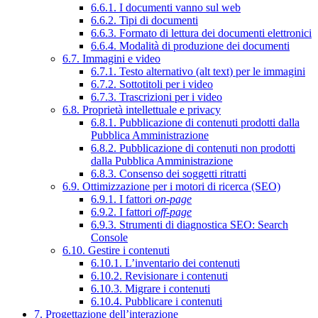
6.6.1. I documenti vanno sul web
6.6.2. Tipi di documenti
6.6.3. Formato di lettura dei documenti elettronici
6.6.4. Modalità di produzione dei documenti
6.7. Immagini e video
6.7.1. Testo alternativo (alt text) per le immagini
6.7.2. Sottotitoli per i video
6.7.3. Trascrizioni per i video
6.8. Proprietà intellettuale e privacy
6.8.1. Pubblicazione di contenuti prodotti dalla
Pubblica Amministrazione
6.8.2. Pubblicazione di contenuti non prodotti
dalla Pubblica Amministrazione
6.8.3. Consenso dei soggetti ritratti
6.9. Ottimizzazione per i motori di ricerca (SEO)
6.9.1. I fattori
on-page
6.9.2. I fattori
off-page
6.9.3. Strumenti di diagnostica SEO: Search
Console
6.10. Gestire i contenuti
6.10.1. L’inventario dei contenuti
6.10.2. Revisionare i contenuti
6.10.3. Migrare i contenuti
6.10.4. Pubblicare i contenuti
7. Progettazione dell’interazione