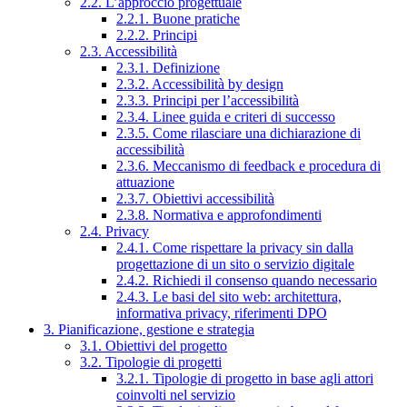
2.2. L’approccio progettuale
2.2.1. Buone pratiche
2.2.2. Principi
2.3. Accessibilità
2.3.1. Definizione
2.3.2. Accessibilità by design
2.3.3. Principi per l’accessibilità
2.3.4. Linee guida e criteri di successo
2.3.5. Come rilasciare una dichiarazione di
accessibilità
2.3.6. Meccanismo di feedback e procedura di
attuazione
2.3.7. Obiettivi accessibilità
2.3.8. Normativa e approfondimenti
2.4. Privacy
2.4.1. Come rispettare la privacy sin dalla
progettazione di un sito o servizio digitale
2.4.2. Richiedi il consenso quando necessario
2.4.3. Le basi del sito web: architettura,
informativa privacy, riferimenti DPO
3. Pianificazione, gestione e strategia
3.1. Obiettivi del progetto
3.2. Tipologie di progetti
3.2.1. Tipologie di progetto in base agli attori
coinvolti nel servizio