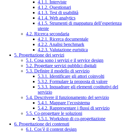
4.1.1. Interviste
4.1.2. Questionari
4.1.3. Test di usabilità
4.1.4. Web analytics
4.1.5. Strumenti di mappatura dell’esperienza
utente
4.2. Ricerca secondaria
4.2.1. Ricerca documentale
4.2.2. Analisi benchmark
4.2.3. Valutazione euristica
5. Progettazione dei servizi
5.1. Cosa sono i servizi e il service design
5.2. Progettare servizi pubblici digitali
5.3. Definire il modello di servizio
5.3.1. Identificare gli attori coinvolti
5.3.2. Formulare la proposta di valore
5.3.3. Inquadrare gli elementi costitutivi del
servizio
5.4. Descrivere il funzionamento del servizio
5.4.1. Mappare l’ecosistema
5.4.2. Rappresentare i flussi di servizio
5.5. Co-progettare le soluzioni
5.5.1. Workshop di co-progettazione
6. Progettazione dei contenuti
6.1. Cos’è il content design