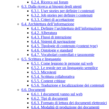
6.2.4. Ricerca sui forum
6.3. Dalla ricerca ai bisogni degli utenti
6.3.1. User stories per definire i contenuti
6.3.2. Job stories per definire i contenuti
6.3.3. Criteri di accettazione
6.4. Architettura dell’informazione
6.4.1. Definire l’architettura dell’informazione
6.4.2. Alberatura
6.4.3. Flussi di interazione
6.4.4. Sistemi di navigazione
6.4.5. Tipologie di contenuto (content type)
6.4.6. Ontologie e standard
6.4.7. Vocabolari controllati e tassonomie
6.5. Scrittura e linguaggio
6.5.1. Come leggono le persone sul web
6.5.2. Le regole per un linguaggio semplice
6.5.3. Microtesti
6.5.4. Scrittura collaborativa
6.5.5. Content critique
6.5.6. Traduzione e localizzazione dei contenuti
6.6. Documenti
6.6.1. I documenti vanno sul web
6.6.2. Tipi di documenti
6.6.3. Formato di lettura dei documenti elettronici
6.6.4. Modalità di produzione dei documenti