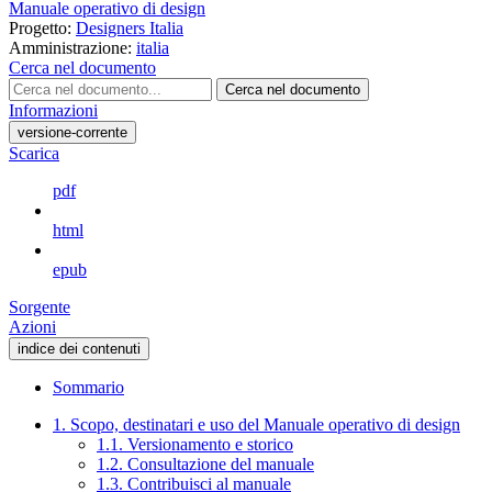
Manuale operativo di design
Progetto:
Designers Italia
Amministrazione:
italia
Cerca nel documento
Cerca nel documento
Informazioni
versione-corrente
Scarica
pdf
html
epub
Sorgente
Azioni
indice dei contenuti
Sommario
1. Scopo, destinatari e uso del Manuale operativo di design
1.1. Versionamento e storico
1.2. Consultazione del manuale
1.3. Contribuisci al manuale