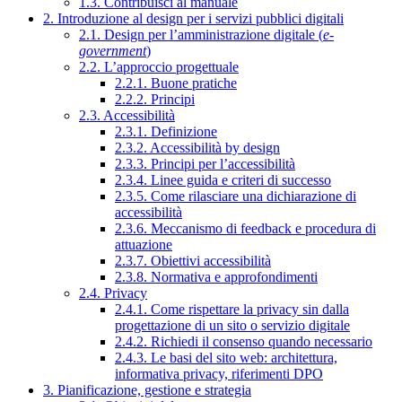
1.3. Contribuisci al manuale
2. Introduzione al design per i servizi pubblici digitali
2.1. Design per l’amministrazione digitale (
e-
government
)
2.2. L’approccio progettuale
2.2.1. Buone pratiche
2.2.2. Principi
2.3. Accessibilità
2.3.1. Definizione
2.3.2. Accessibilità by design
2.3.3. Principi per l’accessibilità
2.3.4. Linee guida e criteri di successo
2.3.5. Come rilasciare una dichiarazione di
accessibilità
2.3.6. Meccanismo di feedback e procedura di
attuazione
2.3.7. Obiettivi accessibilità
2.3.8. Normativa e approfondimenti
2.4. Privacy
2.4.1. Come rispettare la privacy sin dalla
progettazione di un sito o servizio digitale
2.4.2. Richiedi il consenso quando necessario
2.4.3. Le basi del sito web: architettura,
informativa privacy, riferimenti DPO
3. Pianificazione, gestione e strategia