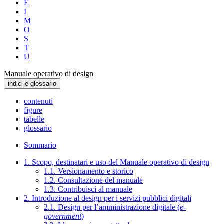
E
I
M
O
S
T
U
Manuale operativo di design
indici e glossario
contenuti
figure
tabelle
glossario
Sommario
1. Scopo, destinatari e uso del Manuale operativo di design
1.1. Versionamento e storico
1.2. Consultazione del manuale
1.3. Contribuisci al manuale
2. Introduzione al design per i servizi pubblici digitali
2.1. Design per l’amministrazione digitale (
e-
government
)