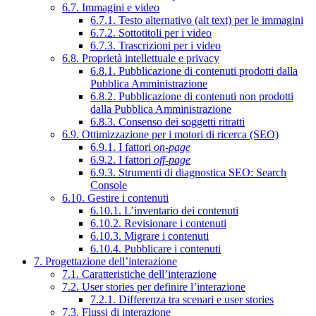
6.7. Immagini e video
6.7.1. Testo alternativo (alt text) per le immagini
6.7.2. Sottotitoli per i video
6.7.3. Trascrizioni per i video
6.8. Proprietà intellettuale e privacy
6.8.1. Pubblicazione di contenuti prodotti dalla
Pubblica Amministrazione
6.8.2. Pubblicazione di contenuti non prodotti
dalla Pubblica Amministrazione
6.8.3. Consenso dei soggetti ritratti
6.9. Ottimizzazione per i motori di ricerca (SEO)
6.9.1. I fattori
on-page
6.9.2. I fattori
off-page
6.9.3. Strumenti di diagnostica SEO: Search
Console
6.10. Gestire i contenuti
6.10.1. L’inventario dei contenuti
6.10.2. Revisionare i contenuti
6.10.3. Migrare i contenuti
6.10.4. Pubblicare i contenuti
7. Progettazione dell’interazione
7.1. Caratteristiche dell’interazione
7.2. User stories per definire l’interazione
7.2.1. Differenza tra scenari e user stories
7.3. Flussi di interazione