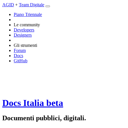
AGID
+
Team Digitale
Piano Triennale
Le community
Developers
Designers
Gli strumenti
Forum
Docs
GitHub
Docs Italia
beta
Documenti pubblici, digitali.