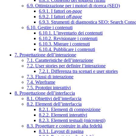
6.8.3. Consenso dei soggetti ritratti
6.9. Ottimizzazione per i motori di ricerca (SEO)
6.9.1. I fattori
on-page
6.9.2. I fattori
off-page
6.9.3. Strumenti di diagnostica SEO: Search Cons
6.10. Gestire i contenuti
6.10.1. L’inventario dei contenuti
6.10.2. Revisionare i contenuti
6.10.3. Migrare i contenuti
6.10.4. Pubblicare i contenuti
7. Progettazione dell’interazione
7.1. Caratteristiche dell’interazione
7.2. User stories per definire l’interazione
7.2.1. Differenza tra scenari e user stories
7.3. Flussi di interazione
7.4. Wireframe
7.5. Prototipi interattivi
8. Progettazione dell’interfaccia
8.1. Obiettivi dell’interfaccia
8.2. Elementi dell’interfaccia
8.2.1. Elementi di composizione
8.2.2. Elementi interattivi
8.2.3. Elementi testuali (microtesti)
8.3. Progettare e costruire in alta fedeltà
8.3.1. Layout di pagina