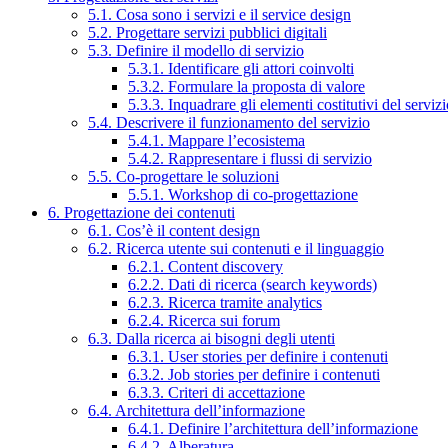
5.1. Cosa sono i servizi e il service design
5.2. Progettare servizi pubblici digitali
5.3. Definire il modello di servizio
5.3.1. Identificare gli attori coinvolti
5.3.2. Formulare la proposta di valore
5.3.3. Inquadrare gli elementi costitutivi del serviz
5.4. Descrivere il funzionamento del servizio
5.4.1. Mappare l’ecosistema
5.4.2. Rappresentare i flussi di servizio
5.5. Co-progettare le soluzioni
5.5.1. Workshop di co-progettazione
6. Progettazione dei contenuti
6.1. Cos’è il content design
6.2. Ricerca utente sui contenuti e il linguaggio
6.2.1. Content discovery
6.2.2. Dati di ricerca (search keywords)
6.2.3. Ricerca tramite analytics
6.2.4. Ricerca sui forum
6.3. Dalla ricerca ai bisogni degli utenti
6.3.1. User stories per definire i contenuti
6.3.2. Job stories per definire i contenuti
6.3.3. Criteri di accettazione
6.4. Architettura dell’informazione
6.4.1. Definire l’architettura dell’informazione
6.4.2. Alberatura