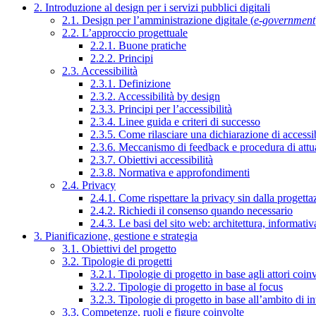
2. Introduzione al design per i servizi pubblici digitali
2.1. Design per l’amministrazione digitale (
e-government
2.2. L’approccio progettuale
2.2.1. Buone pratiche
2.2.2. Principi
2.3. Accessibilità
2.3.1. Definizione
2.3.2. Accessibilità by design
2.3.3. Principi per l’accessibilità
2.3.4. Linee guida e criteri di successo
2.3.5. Come rilasciare una dichiarazione di accessib
2.3.6. Meccanismo di feedback e procedura di attu
2.3.7. Obiettivi accessibilità
2.3.8. Normativa e approfondimenti
2.4. Privacy
2.4.1. Come rispettare la privacy sin dalla progettaz
2.4.2. Richiedi il consenso quando necessario
2.4.3. Le basi del sito web: architettura, informati
3. Pianificazione, gestione e strategia
3.1. Obiettivi del progetto
3.2. Tipologie di progetti
3.2.1. Tipologie di progetto in base agli attori coinv
3.2.2. Tipologie di progetto in base al focus
3.2.3. Tipologie di progetto in base all’ambito di i
3.3. Competenze, ruoli e figure coinvolte