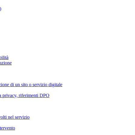
)
ilità
azione
ione di un sito o servizio digitale
va privacy, riferimenti DPO
olti nel servizio
ntervento