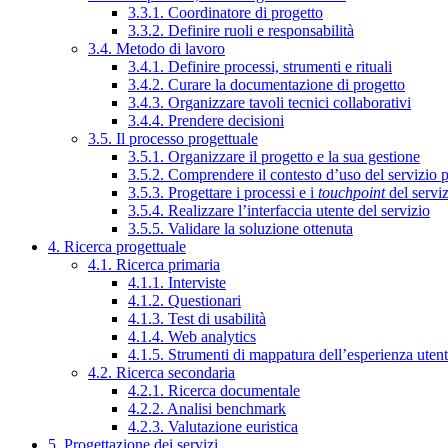
3.3.1. Coordinatore di progetto
3.3.2. Definire ruoli e responsabilità
3.4. Metodo di lavoro
3.4.1. Definire processi, strumenti e rituali
3.4.2. Curare la documentazione di progetto
3.4.3. Organizzare tavoli tecnici collaborativi
3.4.4. Prendere decisioni
3.5. Il processo progettuale
3.5.1. Organizzare il progetto e la sua gestione
3.5.2. Comprendere il contesto d’uso del servizio 
3.5.3. Progettare i processi e i
touchpoint
del servi
3.5.4. Realizzare l’interfaccia utente del servizio
3.5.5. Validare la soluzione ottenuta
4. Ricerca progettuale
4.1. Ricerca primaria
4.1.1. Interviste
4.1.2. Questionari
4.1.3. Test di usabilità
4.1.4. Web analytics
4.1.5. Strumenti di mappatura dell’esperienza uten
4.2. Ricerca secondaria
4.2.1. Ricerca documentale
4.2.2. Analisi benchmark
4.2.3. Valutazione euristica
5. Progettazione dei servizi