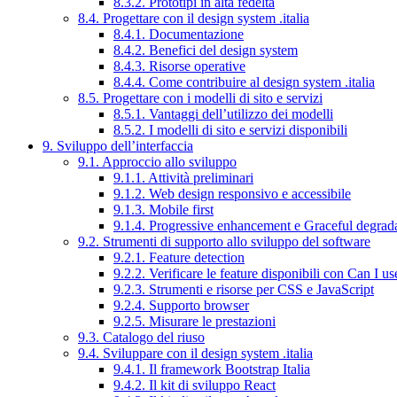
8.3.2. Prototipi in alta fedeltà
8.4. Progettare con il design system .italia
8.4.1. Documentazione
8.4.2. Benefici del design system
8.4.3. Risorse operative
8.4.4. Come contribuire al design system .italia
8.5. Progettare con i modelli di sito e servizi
8.5.1. Vantaggi dell’utilizzo dei modelli
8.5.2. I modelli di sito e servizi disponibili
9. Sviluppo dell’interfaccia
9.1. Approccio allo sviluppo
9.1.1. Attività preliminari
9.1.2. Web design responsivo e accessibile
9.1.3. Mobile first
9.1.4. Progressive enhancement e Graceful degrad
9.2. Strumenti di supporto allo sviluppo del software
9.2.1. Feature detection
9.2.2. Verificare le feature disponibili con Can I us
9.2.3. Strumenti e risorse per CSS e JavaScript
9.2.4. Supporto browser
9.2.5. Misurare le prestazioni
9.3. Catalogo del riuso
9.4. Sviluppare con il design system .italia
9.4.1. Il framework Bootstrap Italia
9.4.2. Il kit di sviluppo React