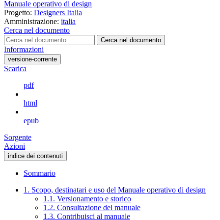
Manuale operativo di design
Progetto:
Designers Italia
Amministrazione:
italia
Cerca nel documento
Cerca nel documento
Informazioni
versione-corrente
Scarica
pdf
html
epub
Sorgente
Azioni
indice dei contenuti
Sommario
1. Scopo, destinatari e uso del Manuale operativo di design
1.1. Versionamento e storico
1.2. Consultazione del manuale
1.3. Contribuisci al manuale