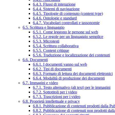
6.4.3. Flussi di interazione
6.4.4. Sistemi di navigazione
6.4.5. Tipologie di contenuto (content type)
6.4.6. Ontologie e standard
6.4.7. Vocabolari controllati e tassonomie
6.5. Scrittura e linguaggio
6.5.1. Come leggono le persone sul web
6.5.2. Le regole per un linguaggio semplice
6.5.3. Microtesti
6.5.4. Scrittura collaborativa
6.5.5. Content critique
6.5.6. Traduzione e localizzazione dei contenuti
6.6. Documenti
6.6.1. I documenti vanno sul web
6.6.2. Tipi di documenti
6.6.3. Formato di lettura dei documenti elettronici
6.6.4. Modalità di produzione dei documenti
6.7. Immagini e video
6.7.1. Testo alternativo (alt text) per le immagini
6.7.2. Sottotitoli per i video
6.7.3. Trascrizioni per i video
6.8. Proprietà intellettuale e privacy
6.8.1. Pubblicazione di contenuti prodotti dalla P
6.8.2. Pubblicazione di contenuti non prodotti dal