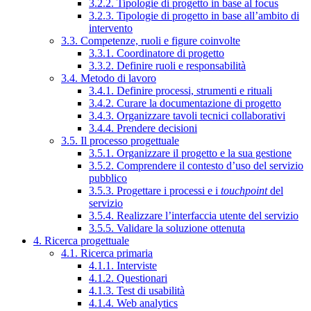
3.2.2. Tipologie di progetto in base al focus
3.2.3. Tipologie di progetto in base all’ambito di
intervento
3.3. Competenze, ruoli e figure coinvolte
3.3.1. Coordinatore di progetto
3.3.2. Definire ruoli e responsabilità
3.4. Metodo di lavoro
3.4.1. Definire processi, strumenti e rituali
3.4.2. Curare la documentazione di progetto
3.4.3. Organizzare tavoli tecnici collaborativi
3.4.4. Prendere decisioni
3.5. Il processo progettuale
3.5.1. Organizzare il progetto e la sua gestione
3.5.2. Comprendere il contesto d’uso del servizio
pubblico
3.5.3. Progettare i processi e i
touchpoint
del
servizio
3.5.4. Realizzare l’interfaccia utente del servizio
3.5.5. Validare la soluzione ottenuta
4. Ricerca progettuale
4.1. Ricerca primaria
4.1.1. Interviste
4.1.2. Questionari
4.1.3. Test di usabilità
4.1.4. Web analytics