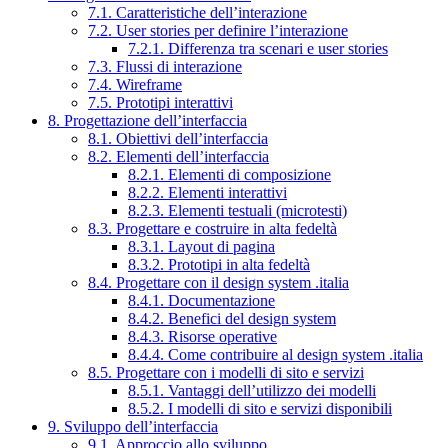
7.1. Caratteristiche dell’interazione
7.2. User stories per definire l’interazione
7.2.1. Differenza tra scenari e user stories
7.3. Flussi di interazione
7.4. Wireframe
7.5. Prototipi interattivi
8. Progettazione dell’interfaccia
8.1. Obiettivi dell’interfaccia
8.2. Elementi dell’interfaccia
8.2.1. Elementi di composizione
8.2.2. Elementi interattivi
8.2.3. Elementi testuali (microtesti)
8.3. Progettare e costruire in alta fedeltà
8.3.1. Layout di pagina
8.3.2. Prototipi in alta fedeltà
8.4. Progettare con il design system .italia
8.4.1. Documentazione
8.4.2. Benefici del design system
8.4.3. Risorse operative
8.4.4. Come contribuire al design system .italia
8.5. Progettare con i modelli di sito e servizi
8.5.1. Vantaggi dell’utilizzo dei modelli
8.5.2. I modelli di sito e servizi disponibili
9. Sviluppo dell’interfaccia
9.1. Approccio allo sviluppo