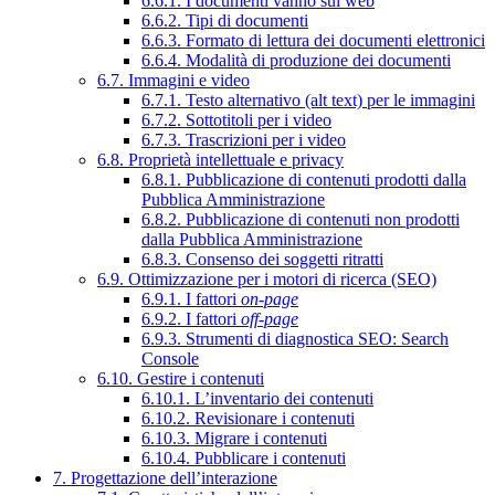
6.6.1. I documenti vanno sul web
6.6.2. Tipi di documenti
6.6.3. Formato di lettura dei documenti elettronici
6.6.4. Modalità di produzione dei documenti
6.7. Immagini e video
6.7.1. Testo alternativo (alt text) per le immagini
6.7.2. Sottotitoli per i video
6.7.3. Trascrizioni per i video
6.8. Proprietà intellettuale e privacy
6.8.1. Pubblicazione di contenuti prodotti dalla
Pubblica Amministrazione
6.8.2. Pubblicazione di contenuti non prodotti
dalla Pubblica Amministrazione
6.8.3. Consenso dei soggetti ritratti
6.9. Ottimizzazione per i motori di ricerca (SEO)
6.9.1. I fattori
on-page
6.9.2. I fattori
off-page
6.9.3. Strumenti di diagnostica SEO: Search
Console
6.10. Gestire i contenuti
6.10.1. L’inventario dei contenuti
6.10.2. Revisionare i contenuti
6.10.3. Migrare i contenuti
6.10.4. Pubblicare i contenuti
7. Progettazione dell’interazione