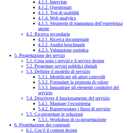
4.1.1. Interviste
4.1.2. Questionari
4.1.3. Test di usabilità
4.1.4. Web analytics
4.1.5. Strumenti di mappatura dell’esperienza
utente
4.2. Ricerca secondaria
4.2.1. Ricerca documentale
4.2.2. Analisi benchmark
4.2.3. Valutazione euristica
5. Progettazione dei servizi
5.1. Cosa sono i servizi e il service design
5.2. Progettare servizi pubblici digitali
5.3. Definire il modello di servizio
5.3.1. Identificare gli attori coinvolti
5.3.2. Formulare la proposta di valore
5.3.3. Inquadrare gli elementi costitutivi del
servizio
5.4. Descrivere il funzionamento del servizio
5.4.1. Mappare l’ecosistema
5.4.2. Rappresentare i flussi di servizio
5.5. Co-progettare le soluzioni
5.5.1. Workshop di co-progettazione
6. Progettazione dei contenuti
6.1. Cos’è il content design