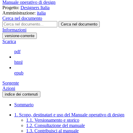
Manuale operativo di design
Progetto:
Designers Italia
Amministrazione:
italia
Cerca nel documento
Cerca nel documento
Informazioni
versione-corrente
Scarica
pdf
html
epub
Sorgente
Azioni
indice dei contenuti
Sommario
1. Scopo, destinatari e uso del Manuale operativo di design
1.1. Versionamento e storico
1.2. Consultazione del manuale
1.3. Contribuisci al manuale