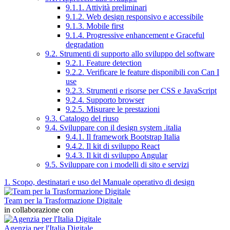
9.1.1. Attività preliminari
9.1.2. Web design responsivo e accessibile
9.1.3. Mobile first
9.1.4. Progressive enhancement e Graceful
degradation
9.2. Strumenti di supporto allo sviluppo del software
9.2.1. Feature detection
9.2.2. Verificare le feature disponibili con Can I
use
9.2.3. Strumenti e risorse per CSS e JavaScript
9.2.4. Supporto browser
9.2.5. Misurare le prestazioni
9.3. Catalogo del riuso
9.4. Sviluppare con il design system .italia
9.4.1. Il framework Bootstrap Italia
9.4.2. Il kit di sviluppo React
9.4.3. Il kit di sviluppo Angular
9.5. Sviluppare con i modelli di sito e servizi
1. Scopo, destinatari e uso del Manuale operativo di design
Team per la Trasformazione Digitale
in collaborazione con
Agenzia per l'Italia Digitale