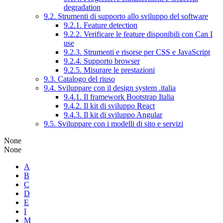
degradation
9.2. Strumenti di supporto allo sviluppo del software
9.2.1. Feature detection
9.2.2. Verificare le feature disponibili con Can I
use
9.2.3. Strumenti e risorse per CSS e JavaScript
9.2.4. Supporto browser
9.2.5. Misurare le prestazioni
9.3. Catalogo del riuso
9.4. Sviluppare con il design system .italia
9.4.1. Il framework Bootstrap Italia
9.4.2. Il kit di sviluppo React
9.4.3. Il kit di sviluppo Angular
9.5. Sviluppare con i modelli di sito e servizi
None
None
A
B
C
D
E
I
M