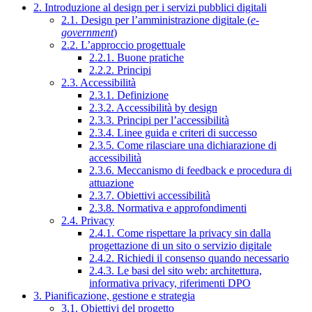
2. Introduzione al design per i servizi pubblici digitali
2.1. Design per l’amministrazione digitale (
e-
government
)
2.2. L’approccio progettuale
2.2.1. Buone pratiche
2.2.2. Principi
2.3. Accessibilità
2.3.1. Definizione
2.3.2. Accessibilità by design
2.3.3. Principi per l’accessibilità
2.3.4. Linee guida e criteri di successo
2.3.5. Come rilasciare una dichiarazione di
accessibilità
2.3.6. Meccanismo di feedback e procedura di
attuazione
2.3.7. Obiettivi accessibilità
2.3.8. Normativa e approfondimenti
2.4. Privacy
2.4.1. Come rispettare la privacy sin dalla
progettazione di un sito o servizio digitale
2.4.2. Richiedi il consenso quando necessario
2.4.3. Le basi del sito web: architettura,
informativa privacy, riferimenti DPO
3. Pianificazione, gestione e strategia
3.1. Obiettivi del progetto