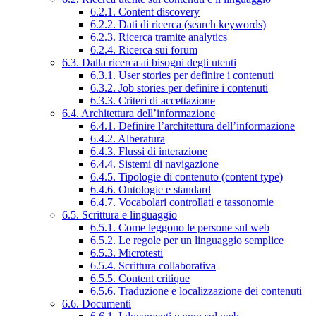
6.2.1. Content discovery
6.2.2. Dati di ricerca (search keywords)
6.2.3. Ricerca tramite analytics
6.2.4. Ricerca sui forum
6.3. Dalla ricerca ai bisogni degli utenti
6.3.1. User stories per definire i contenuti
6.3.2. Job stories per definire i contenuti
6.3.3. Criteri di accettazione
6.4. Architettura dell’informazione
6.4.1. Definire l’architettura dell’informazione
6.4.2. Alberatura
6.4.3. Flussi di interazione
6.4.4. Sistemi di navigazione
6.4.5. Tipologie di contenuto (content type)
6.4.6. Ontologie e standard
6.4.7. Vocabolari controllati e tassonomie
6.5. Scrittura e linguaggio
6.5.1. Come leggono le persone sul web
6.5.2. Le regole per un linguaggio semplice
6.5.3. Microtesti
6.5.4. Scrittura collaborativa
6.5.5. Content critique
6.5.6. Traduzione e localizzazione dei contenuti
6.6. Documenti