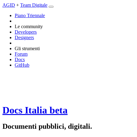
AGID
+
Team Digitale
Piano Triennale
Le community
Developers
Designers
Gli strumenti
Forum
Docs
GitHub
Docs Italia
beta
Documenti pubblici, digitali.