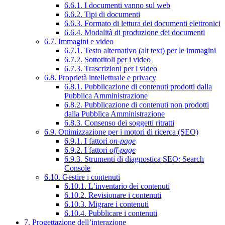
6.6.1. I documenti vanno sul web
6.6.2. Tipi di documenti
6.6.3. Formato di lettura dei documenti elettronici
6.6.4. Modalità di produzione dei documenti
6.7. Immagini e video
6.7.1. Testo alternativo (alt text) per le immagini
6.7.2. Sottotitoli per i video
6.7.3. Trascrizioni per i video
6.8. Proprietà intellettuale e privacy
6.8.1. Pubblicazione di contenuti prodotti dalla
Pubblica Amministrazione
6.8.2. Pubblicazione di contenuti non prodotti
dalla Pubblica Amministrazione
6.8.3. Consenso dei soggetti ritratti
6.9. Ottimizzazione per i motori di ricerca (SEO)
6.9.1. I fattori
on-page
6.9.2. I fattori
off-page
6.9.3. Strumenti di diagnostica SEO: Search
Console
6.10. Gestire i contenuti
6.10.1. L’inventario dei contenuti
6.10.2. Revisionare i contenuti
6.10.3. Migrare i contenuti
6.10.4. Pubblicare i contenuti
7. Progettazione dell’interazione