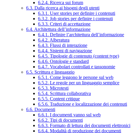
6.2.4. Ricerca sui forum
6.3. Dalla ricerca ai bisogni degli utenti
6.3.1. User stories per definire i contenuti
6.3.2. Job stories per definire i contenuti
6.3.3. Criteri di accettazione
6.4. Architettura dell’informazione
6.4.1. Definire l’architettura dell’informazione
6.4.2. Alberatura
6.4.3. Flussi di interazione
6.4.4. Sistemi di navigazione
6.4.5. Tipologie di contenuto (content type)
6.4.6. Ontologie e standard
6.4.7. Vocabolari controllati e tassonomie
6.5. Scrittura e linguaggio
6.5.1. Come leggono le persone sul web
6.5.2. Le regole per un linguaggio semplice
6.5.3. Microtesti
6.5.4. Scrittura collaborativa
6.5.5. Content critique
6.5.6. Traduzione e localizzazione dei contenuti
6.6. Documenti
6.6.1. I documenti vanno sul web
6.6.2. Tipi di documenti
6.6.3. Formato di lettura dei documenti elettronici
6.6.4. Modalità di produzione dei documenti