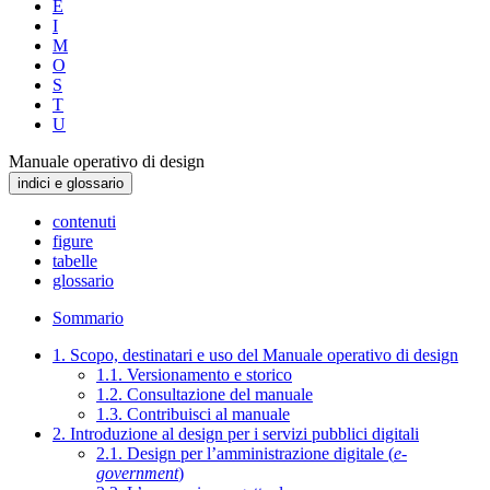
E
I
M
O
S
T
U
Manuale operativo di design
indici e glossario
contenuti
figure
tabelle
glossario
Sommario
1. Scopo, destinatari e uso del Manuale operativo di design
1.1. Versionamento e storico
1.2. Consultazione del manuale
1.3. Contribuisci al manuale
2. Introduzione al design per i servizi pubblici digitali
2.1. Design per l’amministrazione digitale (
e-
government
)