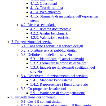
4.1.2. Questionari
4.1.3. Test di usabilità
4.1.4. Web analytics
4.1.5. Strumenti di mappatura dell’esperienza
utente
4.2. Ricerca secondaria
4.2.1. Ricerca documentale
4.2.2. Analisi benchmark
4.2.3. Valutazione euristica
5. Progettazione dei servizi
5.1. Cosa sono i servizi e il service design
5.2. Progettare servizi pubblici digitali
5.3. Definire il modello di servizio
5.3.1. Identificare gli attori coinvolti
5.3.2. Formulare la proposta di valore
5.3.3. Inquadrare gli elementi costitutivi del
servizio
5.4. Descrivere il funzionamento del servizio
5.4.1. Mappare l’ecosistema
5.4.2. Rappresentare i flussi di servizio
5.5. Co-progettare le soluzioni
5.5.1. Workshop di co-progettazione
6. Progettazione dei contenuti
6.1. Cos’è il content design
6.2. Ricerca utente sui contenuti e il linguaggio