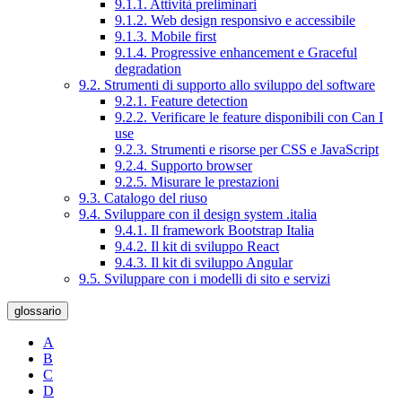
9.1.1. Attività preliminari
9.1.2. Web design responsivo e accessibile
9.1.3. Mobile first
9.1.4. Progressive enhancement e Graceful
degradation
9.2. Strumenti di supporto allo sviluppo del software
9.2.1. Feature detection
9.2.2. Verificare le feature disponibili con Can I
use
9.2.3. Strumenti e risorse per CSS e JavaScript
9.2.4. Supporto browser
9.2.5. Misurare le prestazioni
9.3. Catalogo del riuso
9.4. Sviluppare con il design system .italia
9.4.1. Il framework Bootstrap Italia
9.4.2. Il kit di sviluppo React
9.4.3. Il kit di sviluppo Angular
9.5. Sviluppare con i modelli di sito e servizi
glossario
A
B
C
D