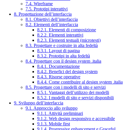
7.4. Wireframe
7.5. Prototipi interattivi
8. Progettazione dell’interfaccia
8.1. Obiettivi dell’interfaccia
8.2. Elementi dell’interfaccia
8.2.1. Elementi di composizione
8.2.2. Elementi interattivi
8.2.3. Elementi testuali (microtesti)
8.3. Progettare e costruire in alta fedeltà
8.3.1. Layout di pagina
8.3.2. Prototipi in alta fedeltà
8.4. Progettare con il design system .italia
8.4.1. Documentazione
8.4.2. Benefici del design system
8.4.3. Risorse operative
8.4.4. Come contribuire al design system .italia
8.5. Progettare con i modelli di sito e servizi
8.5.1. Vantaggi dell’utilizzo dei modelli
8.5.2. I modelli di sito e servizi disponibili
9. Sviluppo dell’interfaccia
9.1. Approccio allo sviluppo
9.1.1. Attività preliminari
9.1.2. Web design responsivo e accessibile
9.1.3. Mobile first
9.1.4. Progressive enhancement e Graceful