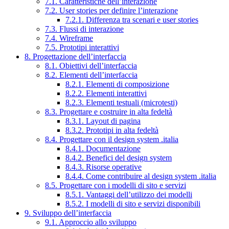
7.1. Caratteristiche dell’interazione
7.2. User stories per definire l’interazione
7.2.1. Differenza tra scenari e user stories
7.3. Flussi di interazione
7.4. Wireframe
7.5. Prototipi interattivi
8. Progettazione dell’interfaccia
8.1. Obiettivi dell’interfaccia
8.2. Elementi dell’interfaccia
8.2.1. Elementi di composizione
8.2.2. Elementi interattivi
8.2.3. Elementi testuali (microtesti)
8.3. Progettare e costruire in alta fedeltà
8.3.1. Layout di pagina
8.3.2. Prototipi in alta fedeltà
8.4. Progettare con il design system .italia
8.4.1. Documentazione
8.4.2. Benefici del design system
8.4.3. Risorse operative
8.4.4. Come contribuire al design system .italia
8.5. Progettare con i modelli di sito e servizi
8.5.1. Vantaggi dell’utilizzo dei modelli
8.5.2. I modelli di sito e servizi disponibili
9. Sviluppo dell’interfaccia
9.1. Approccio allo sviluppo