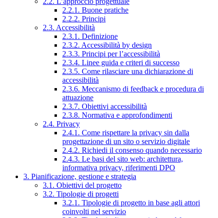
2.2. L’approccio progettuale
2.2.1. Buone pratiche
2.2.2. Principi
2.3. Accessibilità
2.3.1. Definizione
2.3.2. Accessibilità by design
2.3.3. Principi per l’accessibilità
2.3.4. Linee guida e criteri di successo
2.3.5. Come rilasciare una dichiarazione di
accessibilità
2.3.6. Meccanismo di feedback e procedura di
attuazione
2.3.7. Obiettivi accessibilità
2.3.8. Normativa e approfondimenti
2.4. Privacy
2.4.1. Come rispettare la privacy sin dalla
progettazione di un sito o servizio digitale
2.4.2. Richiedi il consenso quando necessario
2.4.3. Le basi del sito web: architettura,
informativa privacy, riferimenti DPO
3. Pianificazione, gestione e strategia
3.1. Obiettivi del progetto
3.2. Tipologie di progetti
3.2.1. Tipologie di progetto in base agli attori
coinvolti nel servizio