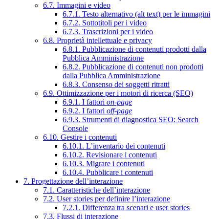
6.7. Immagini e video
6.7.1. Testo alternativo (alt text) per le immagini
6.7.2. Sottotitoli per i video
6.7.3. Trascrizioni per i video
6.8. Proprietà intellettuale e privacy
6.8.1. Pubblicazione di contenuti prodotti dalla
Pubblica Amministrazione
6.8.2. Pubblicazione di contenuti non prodotti
dalla Pubblica Amministrazione
6.8.3. Consenso dei soggetti ritratti
6.9. Ottimizzazione per i motori di ricerca (SEO)
6.9.1. I fattori
on-page
6.9.2. I fattori
off-page
6.9.3. Strumenti di diagnostica SEO: Search
Console
6.10. Gestire i contenuti
6.10.1. L’inventario dei contenuti
6.10.2. Revisionare i contenuti
6.10.3. Migrare i contenuti
6.10.4. Pubblicare i contenuti
7. Progettazione dell’interazione
7.1. Caratteristiche dell’interazione
7.2. User stories per definire l’interazione
7.2.1. Differenza tra scenari e user stories
7.3. Flussi di interazione