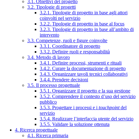
3.1. Obiettivi del progetto
3.2. Tipologie di progetti
3.2.1. Tipologie di progetto in base agli attori
coinvolti nel servizio
3.2.2. Tipologie di progetto in base al focus
3.2.3. Tipologie di progetto in base all’ambito di
intervento
3.3. Competenze, ruoli e figure coinvolte
3.3.1. Coordinatore di progetto
3.3.2. Definire ruoli e responsabilità
3.4. Metodo di lavoro
3.4.1. Definire processi, strumenti e rituali
3.4.2. Curare la documentazione di progetto
3.4.3. Organizzare tavoli tecnici collaborativi
3.4.4. Prendere decisioni
3.5. Il processo progettuale
3.5.1. Organizzare il progetto e la sua gestione
3.5.2. Comprendere il contesto d’uso del servizio
pubblico
3.5.3. Progettare i processi e i
touchpoint
del
servizio
3.5.4. Realizzare l’interfaccia utente del servizio
3.5.5. Validare la soluzione ottenuta
4. Ricerca progettuale
4.1. Ricerca primaria