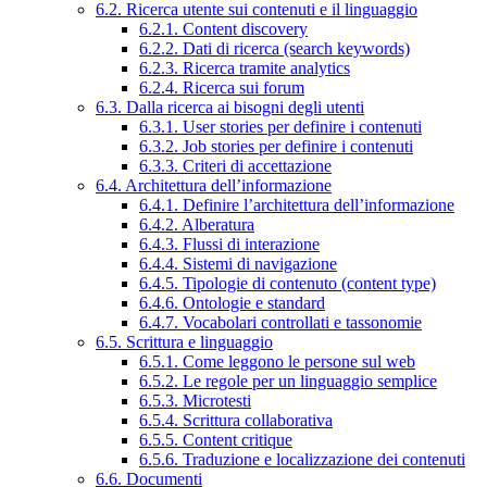
6.2. Ricerca utente sui contenuti e il linguaggio
6.2.1. Content discovery
6.2.2. Dati di ricerca (search keywords)
6.2.3. Ricerca tramite analytics
6.2.4. Ricerca sui forum
6.3. Dalla ricerca ai bisogni degli utenti
6.3.1. User stories per definire i contenuti
6.3.2. Job stories per definire i contenuti
6.3.3. Criteri di accettazione
6.4. Architettura dell’informazione
6.4.1. Definire l’architettura dell’informazione
6.4.2. Alberatura
6.4.3. Flussi di interazione
6.4.4. Sistemi di navigazione
6.4.5. Tipologie di contenuto (content type)
6.4.6. Ontologie e standard
6.4.7. Vocabolari controllati e tassonomie
6.5. Scrittura e linguaggio
6.5.1. Come leggono le persone sul web
6.5.2. Le regole per un linguaggio semplice
6.5.3. Microtesti
6.5.4. Scrittura collaborativa
6.5.5. Content critique
6.5.6. Traduzione e localizzazione dei contenuti
6.6. Documenti