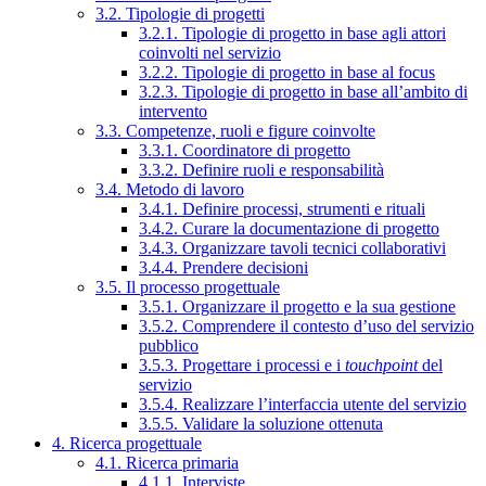
3.2. Tipologie di progetti
3.2.1. Tipologie di progetto in base agli attori
coinvolti nel servizio
3.2.2. Tipologie di progetto in base al focus
3.2.3. Tipologie di progetto in base all’ambito di
intervento
3.3. Competenze, ruoli e figure coinvolte
3.3.1. Coordinatore di progetto
3.3.2. Definire ruoli e responsabilità
3.4. Metodo di lavoro
3.4.1. Definire processi, strumenti e rituali
3.4.2. Curare la documentazione di progetto
3.4.3. Organizzare tavoli tecnici collaborativi
3.4.4. Prendere decisioni
3.5. Il processo progettuale
3.5.1. Organizzare il progetto e la sua gestione
3.5.2. Comprendere il contesto d’uso del servizio
pubblico
3.5.3. Progettare i processi e i
touchpoint
del
servizio
3.5.4. Realizzare l’interfaccia utente del servizio
3.5.5. Validare la soluzione ottenuta
4. Ricerca progettuale
4.1. Ricerca primaria
4.1.1. Interviste