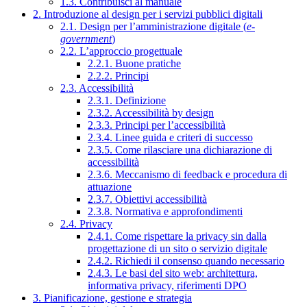
1.3. Contribuisci al manuale
2. Introduzione al design per i servizi pubblici digitali
2.1. Design per l’amministrazione digitale (
e-
government
)
2.2. L’approccio progettuale
2.2.1. Buone pratiche
2.2.2. Principi
2.3. Accessibilità
2.3.1. Definizione
2.3.2. Accessibilità by design
2.3.3. Principi per l’accessibilità
2.3.4. Linee guida e criteri di successo
2.3.5. Come rilasciare una dichiarazione di
accessibilità
2.3.6. Meccanismo di feedback e procedura di
attuazione
2.3.7. Obiettivi accessibilità
2.3.8. Normativa e approfondimenti
2.4. Privacy
2.4.1. Come rispettare la privacy sin dalla
progettazione di un sito o servizio digitale
2.4.2. Richiedi il consenso quando necessario
2.4.3. Le basi del sito web: architettura,
informativa privacy, riferimenti DPO
3. Pianificazione, gestione e strategia