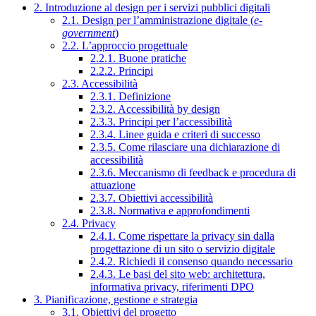
2. Introduzione al design per i servizi pubblici digitali
2.1. Design per l’amministrazione digitale (
e-
government
)
2.2. L’approccio progettuale
2.2.1. Buone pratiche
2.2.2. Principi
2.3. Accessibilità
2.3.1. Definizione
2.3.2. Accessibilità by design
2.3.3. Principi per l’accessibilità
2.3.4. Linee guida e criteri di successo
2.3.5. Come rilasciare una dichiarazione di
accessibilità
2.3.6. Meccanismo di feedback e procedura di
attuazione
2.3.7. Obiettivi accessibilità
2.3.8. Normativa e approfondimenti
2.4. Privacy
2.4.1. Come rispettare la privacy sin dalla
progettazione di un sito o servizio digitale
2.4.2. Richiedi il consenso quando necessario
2.4.3. Le basi del sito web: architettura,
informativa privacy, riferimenti DPO
3. Pianificazione, gestione e strategia
3.1. Obiettivi del progetto