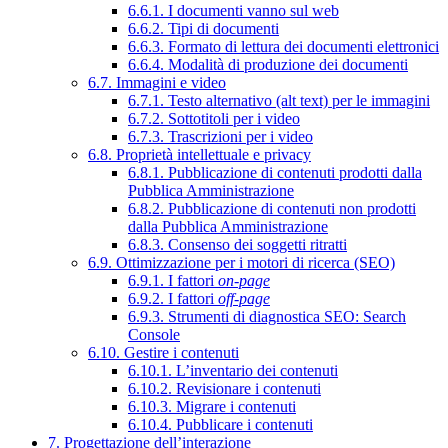
6.6.1. I documenti vanno sul web
6.6.2. Tipi di documenti
6.6.3. Formato di lettura dei documenti elettronici
6.6.4. Modalità di produzione dei documenti
6.7. Immagini e video
6.7.1. Testo alternativo (alt text) per le immagini
6.7.2. Sottotitoli per i video
6.7.3. Trascrizioni per i video
6.8. Proprietà intellettuale e privacy
6.8.1. Pubblicazione di contenuti prodotti dalla
Pubblica Amministrazione
6.8.2. Pubblicazione di contenuti non prodotti
dalla Pubblica Amministrazione
6.8.3. Consenso dei soggetti ritratti
6.9. Ottimizzazione per i motori di ricerca (SEO)
6.9.1. I fattori
on-page
6.9.2. I fattori
off-page
6.9.3. Strumenti di diagnostica SEO: Search
Console
6.10. Gestire i contenuti
6.10.1. L’inventario dei contenuti
6.10.2. Revisionare i contenuti
6.10.3. Migrare i contenuti
6.10.4. Pubblicare i contenuti
7. Progettazione dell’interazione