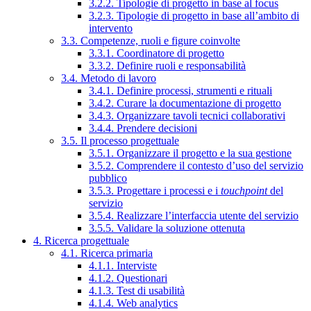
3.2.2. Tipologie di progetto in base al focus
3.2.3. Tipologie di progetto in base all’ambito di
intervento
3.3. Competenze, ruoli e figure coinvolte
3.3.1. Coordinatore di progetto
3.3.2. Definire ruoli e responsabilità
3.4. Metodo di lavoro
3.4.1. Definire processi, strumenti e rituali
3.4.2. Curare la documentazione di progetto
3.4.3. Organizzare tavoli tecnici collaborativi
3.4.4. Prendere decisioni
3.5. Il processo progettuale
3.5.1. Organizzare il progetto e la sua gestione
3.5.2. Comprendere il contesto d’uso del servizio
pubblico
3.5.3. Progettare i processi e i
touchpoint
del
servizio
3.5.4. Realizzare l’interfaccia utente del servizio
3.5.5. Validare la soluzione ottenuta
4. Ricerca progettuale
4.1. Ricerca primaria
4.1.1. Interviste
4.1.2. Questionari
4.1.3. Test di usabilità
4.1.4. Web analytics