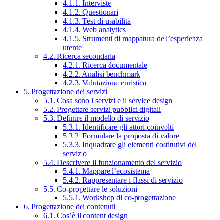
4.1.1. Interviste
4.1.2. Questionari
4.1.3. Test di usabilità
4.1.4. Web analytics
4.1.5. Strumenti di mappatura dell’esperienza
utente
4.2. Ricerca secondaria
4.2.1. Ricerca documentale
4.2.2. Analisi benchmark
4.2.3. Valutazione euristica
5. Progettazione dei servizi
5.1. Cosa sono i servizi e il service design
5.2. Progettare servizi pubblici digitali
5.3. Definire il modello di servizio
5.3.1. Identificare gli attori coinvolti
5.3.2. Formulare la proposta di valore
5.3.3. Inquadrare gli elementi costitutivi del
servizio
5.4. Descrivere il funzionamento del servizio
5.4.1. Mappare l’ecosistema
5.4.2. Rappresentare i flussi di servizio
5.5. Co-progettare le soluzioni
5.5.1. Workshop di co-progettazione
6. Progettazione dei contenuti
6.1. Cos’è il content design