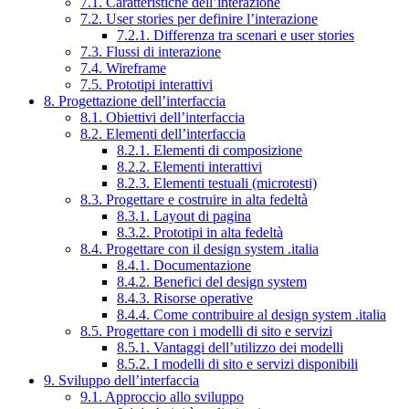
7.1. Caratteristiche dell’interazione
7.2. User stories per definire l’interazione
7.2.1. Differenza tra scenari e user stories
7.3. Flussi di interazione
7.4. Wireframe
7.5. Prototipi interattivi
8. Progettazione dell’interfaccia
8.1. Obiettivi dell’interfaccia
8.2. Elementi dell’interfaccia
8.2.1. Elementi di composizione
8.2.2. Elementi interattivi
8.2.3. Elementi testuali (microtesti)
8.3. Progettare e costruire in alta fedeltà
8.3.1. Layout di pagina
8.3.2. Prototipi in alta fedeltà
8.4. Progettare con il design system .italia
8.4.1. Documentazione
8.4.2. Benefici del design system
8.4.3. Risorse operative
8.4.4. Come contribuire al design system .italia
8.5. Progettare con i modelli di sito e servizi
8.5.1. Vantaggi dell’utilizzo dei modelli
8.5.2. I modelli di sito e servizi disponibili
9. Sviluppo dell’interfaccia
9.1. Approccio allo sviluppo