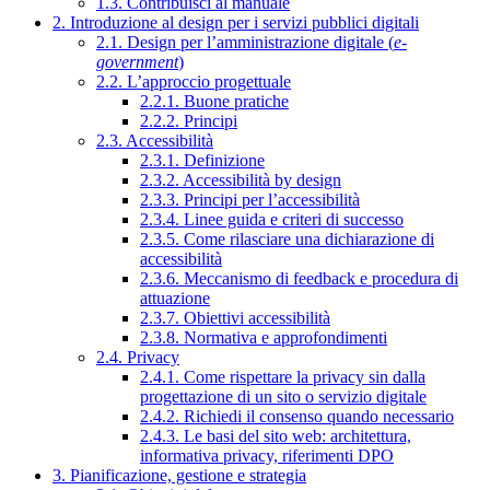
1.3. Contribuisci al manuale
2. Introduzione al design per i servizi pubblici digitali
2.1. Design per l’amministrazione digitale (
e-
government
)
2.2. L’approccio progettuale
2.2.1. Buone pratiche
2.2.2. Principi
2.3. Accessibilità
2.3.1. Definizione
2.3.2. Accessibilità by design
2.3.3. Principi per l’accessibilità
2.3.4. Linee guida e criteri di successo
2.3.5. Come rilasciare una dichiarazione di
accessibilità
2.3.6. Meccanismo di feedback e procedura di
attuazione
2.3.7. Obiettivi accessibilità
2.3.8. Normativa e approfondimenti
2.4. Privacy
2.4.1. Come rispettare la privacy sin dalla
progettazione di un sito o servizio digitale
2.4.2. Richiedi il consenso quando necessario
2.4.3. Le basi del sito web: architettura,
informativa privacy, riferimenti DPO
3. Pianificazione, gestione e strategia