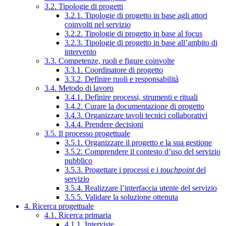
3.2. Tipologie di progetti
3.2.1. Tipologie di progetto in base agli attori
coinvolti nel servizio
3.2.2. Tipologie di progetto in base al focus
3.2.3. Tipologie di progetto in base all’ambito di
intervento
3.3. Competenze, ruoli e figure coinvolte
3.3.1. Coordinatore di progetto
3.3.2. Definire ruoli e responsabilità
3.4. Metodo di lavoro
3.4.1. Definire processi, strumenti e rituali
3.4.2. Curare la documentazione di progetto
3.4.3. Organizzare tavoli tecnici collaborativi
3.4.4. Prendere decisioni
3.5. Il processo progettuale
3.5.1. Organizzare il progetto e la sua gestione
3.5.2. Comprendere il contesto d’uso del servizio
pubblico
3.5.3. Progettare i processi e i
touchpoint
del
servizio
3.5.4. Realizzare l’interfaccia utente del servizio
3.5.5. Validare la soluzione ottenuta
4. Ricerca progettuale
4.1. Ricerca primaria
4.1.1. Interviste