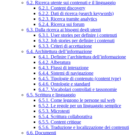
6.2. Ricerca utente sui contenuti e il linguaggio
6.2.1. Content discovery
6.2.2. Dati di ricerca (search keywords)
6.2.3. Ricerca tramite analytics
6.2.4. Ricerca sui forum
6.3. Dalla ricerca ai bisogni degli utenti
6.3.1. User stories per definire i contenuti
6.3.2. Job stories per definire i contenuti
6.3.3. Criteri di accettazione
6.4. Architettura dell’informazione
6.4.1. Definire l’architettura dell’informazione
6.4.2. Alberatura
6.4.3. Flussi di interazione
6.4.4. Sistemi di navigazione
6.4.5. Tipologie di contenuto (content type)
6.4.6. Ontologie e standard
6.4.7. Vocabolari controllati e tassonomie
6.5. Scrittura e linguaggio
6.5.1. Come leggono le persone sul web
6.5.2. Le regole per un linguaggio semplice
6.5.3. Microtesti
6.5.4. Scrittura collaborativa
6.5.5. Content critique
6.5.6. Traduzione e localizzazione dei contenuti
6.6. Documenti