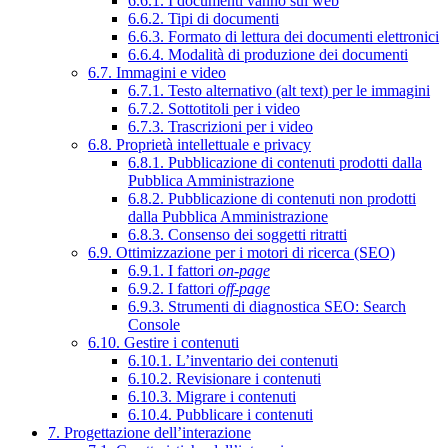
6.6.1. I documenti vanno sul web
6.6.2. Tipi di documenti
6.6.3. Formato di lettura dei documenti elettronici
6.6.4. Modalità di produzione dei documenti
6.7. Immagini e video
6.7.1. Testo alternativo (alt text) per le immagini
6.7.2. Sottotitoli per i video
6.7.3. Trascrizioni per i video
6.8. Proprietà intellettuale e privacy
6.8.1. Pubblicazione di contenuti prodotti dalla
Pubblica Amministrazione
6.8.2. Pubblicazione di contenuti non prodotti
dalla Pubblica Amministrazione
6.8.3. Consenso dei soggetti ritratti
6.9. Ottimizzazione per i motori di ricerca (SEO)
6.9.1. I fattori
on-page
6.9.2. I fattori
off-page
6.9.3. Strumenti di diagnostica SEO: Search
Console
6.10. Gestire i contenuti
6.10.1. L’inventario dei contenuti
6.10.2. Revisionare i contenuti
6.10.3. Migrare i contenuti
6.10.4. Pubblicare i contenuti
7. Progettazione dell’interazione