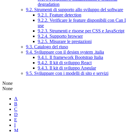
degradation
9.2. Strumenti di supporto allo sviluppo del software
9.2.1. Feature detection
9.2.2. Verificare le feature disponibili con Can I
use
9.2.3. Strumenti e risorse per CSS e JavaScript
9.2.4. Supporto browser
9.2.5. Misurare le prestazioni
9.3. Catalogo del riuso
9.4. Sviluppare con il design system .italia
9.4.1. Il framework Bootstrap Italia
9.4.2. Il kit di sviluppo React
9.4.3. Il kit di sviluppo Angular
9.5. Sviluppare con i modelli di sito e servizi
None
None
A
B
C
D
E
I
M