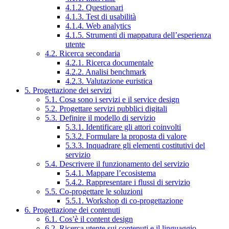
4.1.2. Questionari
4.1.3. Test di usabilità
4.1.4. Web analytics
4.1.5. Strumenti di mappatura dell’esperienza
utente
4.2. Ricerca secondaria
4.2.1. Ricerca documentale
4.2.2. Analisi benchmark
4.2.3. Valutazione euristica
5. Progettazione dei servizi
5.1. Cosa sono i servizi e il service design
5.2. Progettare servizi pubblici digitali
5.3. Definire il modello di servizio
5.3.1. Identificare gli attori coinvolti
5.3.2. Formulare la proposta di valore
5.3.3. Inquadrare gli elementi costitutivi del
servizio
5.4. Descrivere il funzionamento del servizio
5.4.1. Mappare l’ecosistema
5.4.2. Rappresentare i flussi di servizio
5.5. Co-progettare le soluzioni
5.5.1. Workshop di co-progettazione
6. Progettazione dei contenuti
6.1. Cos’è il content design
6.2. Ricerca utente sui contenuti e il linguaggio