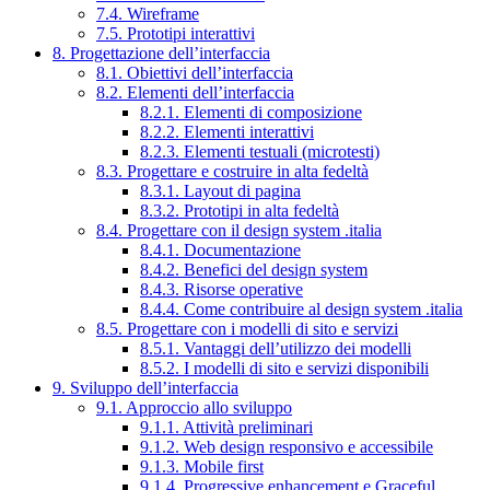
7.4. Wireframe
7.5. Prototipi interattivi
8. Progettazione dell’interfaccia
8.1. Obiettivi dell’interfaccia
8.2. Elementi dell’interfaccia
8.2.1. Elementi di composizione
8.2.2. Elementi interattivi
8.2.3. Elementi testuali (microtesti)
8.3. Progettare e costruire in alta fedeltà
8.3.1. Layout di pagina
8.3.2. Prototipi in alta fedeltà
8.4. Progettare con il design system .italia
8.4.1. Documentazione
8.4.2. Benefici del design system
8.4.3. Risorse operative
8.4.4. Come contribuire al design system .italia
8.5. Progettare con i modelli di sito e servizi
8.5.1. Vantaggi dell’utilizzo dei modelli
8.5.2. I modelli di sito e servizi disponibili
9. Sviluppo dell’interfaccia
9.1. Approccio allo sviluppo
9.1.1. Attività preliminari
9.1.2. Web design responsivo e accessibile
9.1.3. Mobile first
9.1.4. Progressive enhancement e Graceful