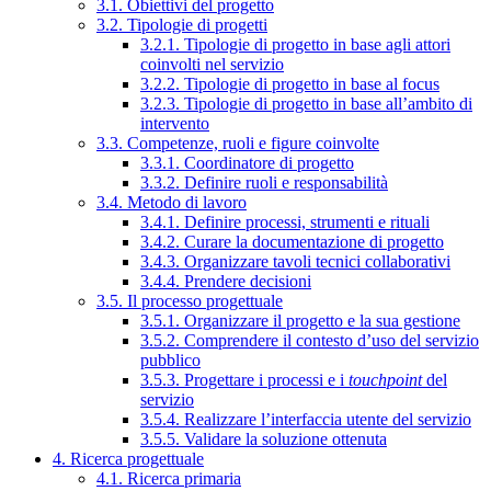
3.1. Obiettivi del progetto
3.2. Tipologie di progetti
3.2.1. Tipologie di progetto in base agli attori
coinvolti nel servizio
3.2.2. Tipologie di progetto in base al focus
3.2.3. Tipologie di progetto in base all’ambito di
intervento
3.3. Competenze, ruoli e figure coinvolte
3.3.1. Coordinatore di progetto
3.3.2. Definire ruoli e responsabilità
3.4. Metodo di lavoro
3.4.1. Definire processi, strumenti e rituali
3.4.2. Curare la documentazione di progetto
3.4.3. Organizzare tavoli tecnici collaborativi
3.4.4. Prendere decisioni
3.5. Il processo progettuale
3.5.1. Organizzare il progetto e la sua gestione
3.5.2. Comprendere il contesto d’uso del servizio
pubblico
3.5.3. Progettare i processi e i
touchpoint
del
servizio
3.5.4. Realizzare l’interfaccia utente del servizio
3.5.5. Validare la soluzione ottenuta
4. Ricerca progettuale
4.1. Ricerca primaria