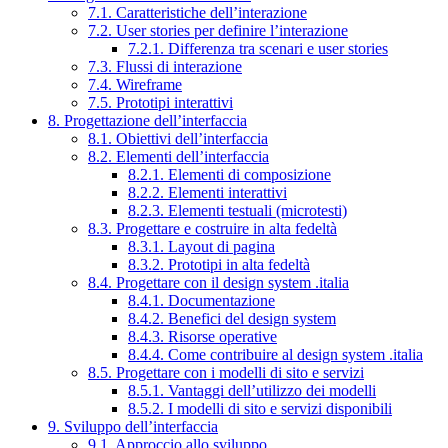
7.1. Caratteristiche dell’interazione
7.2. User stories per definire l’interazione
7.2.1. Differenza tra scenari e user stories
7.3. Flussi di interazione
7.4. Wireframe
7.5. Prototipi interattivi
8. Progettazione dell’interfaccia
8.1. Obiettivi dell’interfaccia
8.2. Elementi dell’interfaccia
8.2.1. Elementi di composizione
8.2.2. Elementi interattivi
8.2.3. Elementi testuali (microtesti)
8.3. Progettare e costruire in alta fedeltà
8.3.1. Layout di pagina
8.3.2. Prototipi in alta fedeltà
8.4. Progettare con il design system .italia
8.4.1. Documentazione
8.4.2. Benefici del design system
8.4.3. Risorse operative
8.4.4. Come contribuire al design system .italia
8.5. Progettare con i modelli di sito e servizi
8.5.1. Vantaggi dell’utilizzo dei modelli
8.5.2. I modelli di sito e servizi disponibili
9. Sviluppo dell’interfaccia
9.1. Approccio allo sviluppo