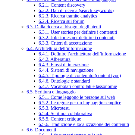
6.2.1. Content discovery
6.2.2. Dati di ricerca (search keywords)
6.2.3. Ricerca tramite analytics
6.2.4. Ricerca sui forum
6.3. Dalla ricerca ai bisogni degli utenti
6.3.1. User stories per definire i contenuti
6.3.2. Job stories per definire i contenuti
6.3.3. Criteri di accettazione
6.4. Architettura dell’informazione
6.4.1. Definire l’architettura dell’informazione
6.4.2. Alberatura
6.4.3. Flussi di interazione
6.4.4. Sistemi di navigazione
6.4.5. Tipologie di contenuto (content type)
6.4.6. Ontologie e standard
6.4.7. Vocabolari controllati e tassonomie
6.5. Scrittura e linguaggio
6.5.1. Come leggono le persone sul web
6.5.2. Le regole per un linguaggio semplice
6.5.3. Microtesti
6.5.4. Scrittura collaborativa
6.5.5. Content critique
6.5.6. Traduzione e localizzazione dei contenuti
6.6. Documenti