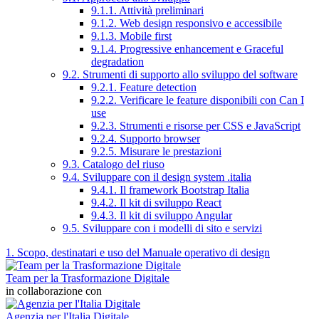
9.1.1. Attività preliminari
9.1.2. Web design responsivo e accessibile
9.1.3. Mobile first
9.1.4. Progressive enhancement e Graceful
degradation
9.2. Strumenti di supporto allo sviluppo del software
9.2.1. Feature detection
9.2.2. Verificare le feature disponibili con Can I
use
9.2.3. Strumenti e risorse per CSS e JavaScript
9.2.4. Supporto browser
9.2.5. Misurare le prestazioni
9.3. Catalogo del riuso
9.4. Sviluppare con il design system .italia
9.4.1. Il framework Bootstrap Italia
9.4.2. Il kit di sviluppo React
9.4.3. Il kit di sviluppo Angular
9.5. Sviluppare con i modelli di sito e servizi
1. Scopo, destinatari e uso del Manuale operativo di design
Team per la Trasformazione Digitale
in collaborazione con
Agenzia per l'Italia Digitale