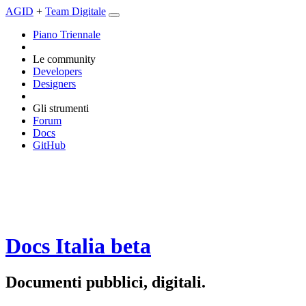
AGID
+
Team Digitale
Piano Triennale
Le community
Developers
Designers
Gli strumenti
Forum
Docs
GitHub
Docs Italia
beta
Documenti pubblici, digitali.