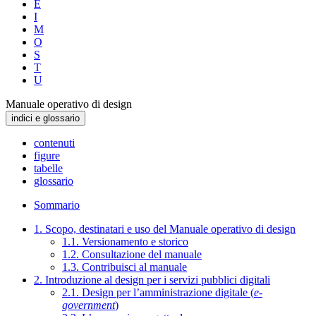
E
I
M
O
S
T
U
Manuale operativo di design
indici e glossario
contenuti
figure
tabelle
glossario
Sommario
1. Scopo, destinatari e uso del Manuale operativo di design
1.1. Versionamento e storico
1.2. Consultazione del manuale
1.3. Contribuisci al manuale
2. Introduzione al design per i servizi pubblici digitali
2.1. Design per l’amministrazione digitale (
e-
government
)