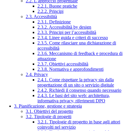
2.2. L’approccio progettuale
2.2.1. Buone pratiche
2.2.2. Principi
2.3. Accessibilità
2.3.1. Definizione
2.3.2. Accessibilità by design
2.3.3. Principi per l’accessibilità
2.3.4. Linee guida e criteri di successo
2.3.5. Come rilasciare una dichiarazione di
accessibilità
2.3.6. Meccanismo di feedback e procedura di
attuazione
2.3.7. Obiettivi accessibilità
2.3.8. Normativa e approfondimenti
2.4. Privacy
2.4.1. Come rispettare la privacy sin dalla
progettazione di un sito o servizio digitale
2.4.2. Richiedi il consenso quando necessario
2.4.3. Le basi del sito web: architettura,
informativa privacy, riferimenti DPO
3. Pianificazione, gestione e strategia
3.1. Obiettivi del progetto
3.2. Tipologie di progetti
3.2.1. Tipologie di progetto in base agli attori
coinvolti nel servizio