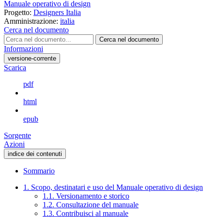
Manuale operativo di design
Progetto:
Designers Italia
Amministrazione:
italia
Cerca nel documento
Cerca nel documento
Informazioni
versione-corrente
Scarica
pdf
html
epub
Sorgente
Azioni
indice dei contenuti
Sommario
1. Scopo, destinatari e uso del Manuale operativo di design
1.1. Versionamento e storico
1.2. Consultazione del manuale
1.3. Contribuisci al manuale