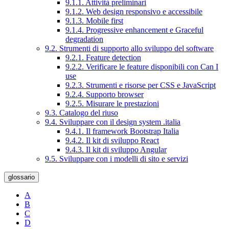
9.1.1. Attività preliminari
9.1.2. Web design responsivo e accessibile
9.1.3. Mobile first
9.1.4. Progressive enhancement e Graceful
degradation
9.2. Strumenti di supporto allo sviluppo del software
9.2.1. Feature detection
9.2.2. Verificare le feature disponibili con Can I
use
9.2.3. Strumenti e risorse per CSS e JavaScript
9.2.4. Supporto browser
9.2.5. Misurare le prestazioni
9.3. Catalogo del riuso
9.4. Sviluppare con il design system .italia
9.4.1. Il framework Bootstrap Italia
9.4.2. Il kit di sviluppo React
9.4.3. Il kit di sviluppo Angular
9.5. Sviluppare con i modelli di sito e servizi
glossario
A
B
C
D