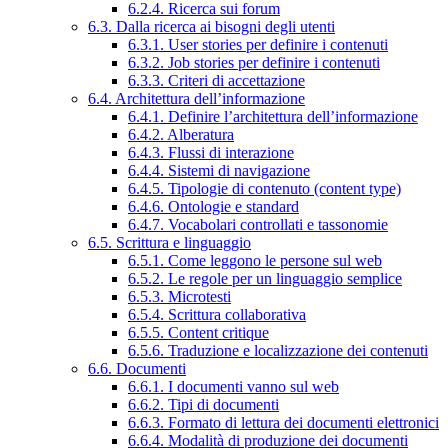
6.2.4. Ricerca sui forum
6.3. Dalla ricerca ai bisogni degli utenti
6.3.1. User stories per definire i contenuti
6.3.2. Job stories per definire i contenuti
6.3.3. Criteri di accettazione
6.4. Architettura dell’informazione
6.4.1. Definire l’architettura dell’informazione
6.4.2. Alberatura
6.4.3. Flussi di interazione
6.4.4. Sistemi di navigazione
6.4.5. Tipologie di contenuto (content type)
6.4.6. Ontologie e standard
6.4.7. Vocabolari controllati e tassonomie
6.5. Scrittura e linguaggio
6.5.1. Come leggono le persone sul web
6.5.2. Le regole per un linguaggio semplice
6.5.3. Microtesti
6.5.4. Scrittura collaborativa
6.5.5. Content critique
6.5.6. Traduzione e localizzazione dei contenuti
6.6. Documenti
6.6.1. I documenti vanno sul web
6.6.2. Tipi di documenti
6.6.3. Formato di lettura dei documenti elettronici
6.6.4. Modalità di produzione dei documenti