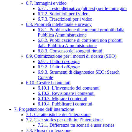
6.7. Immagini e video
6.7.1. Testo alternativo (alt text) per le immagini
6.7.2. Sottotitoli per i video
6.7.3. Trascrizioni per i video
6.8. Proprietà intellettuale e privacy
6.8.1. Pubblicazione di contenuti prodotti dalla
Pubblica Amministrazione
6.8.2. Pubblicazione di contenuti non prodotti
dalla Pubblica Amministrazione
6.8.3. Consenso dei soggetti ritratti
6.9. Ottimizzazione per i motori di ricerca (SEO)
6.9.1. I fattori
on-page
6.9.2. I fattori
off-page
6.9.3. Strumenti di diagnostica SEO: Search
Console
6.10. Gestire i contenuti
6.10.1. L’inventario dei contenuti
6.10.2. Revisionare i contenuti
6.10.3. Migrare i contenuti
6.10.4. Pubblicare i contenuti
7. Progettazione dell’interazione
7.1. Caratteristiche dell’interazione
7.2. User stories per definire l’interazione
7.2.1. Differenza tra scenari e user stories
7.3. Flussi di interazione