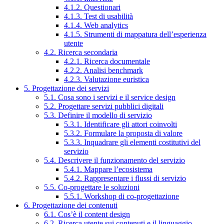
4.1.2. Questionari
4.1.3. Test di usabilità
4.1.4. Web analytics
4.1.5. Strumenti di mappatura dell’esperienza
utente
4.2. Ricerca secondaria
4.2.1. Ricerca documentale
4.2.2. Analisi benchmark
4.2.3. Valutazione euristica
5. Progettazione dei servizi
5.1. Cosa sono i servizi e il service design
5.2. Progettare servizi pubblici digitali
5.3. Definire il modello di servizio
5.3.1. Identificare gli attori coinvolti
5.3.2. Formulare la proposta di valore
5.3.3. Inquadrare gli elementi costitutivi del
servizio
5.4. Descrivere il funzionamento del servizio
5.4.1. Mappare l’ecosistema
5.4.2. Rappresentare i flussi di servizio
5.5. Co-progettare le soluzioni
5.5.1. Workshop di co-progettazione
6. Progettazione dei contenuti
6.1. Cos’è il content design
6.2. Ricerca utente sui contenuti e il linguaggio