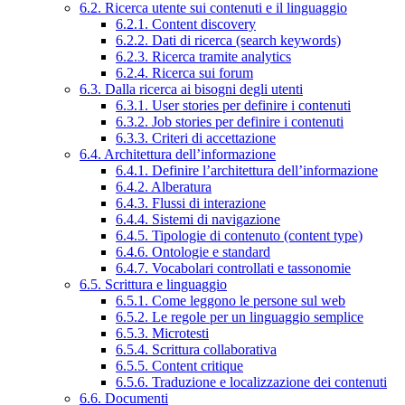
6.2. Ricerca utente sui contenuti e il linguaggio
6.2.1. Content discovery
6.2.2. Dati di ricerca (search keywords)
6.2.3. Ricerca tramite analytics
6.2.4. Ricerca sui forum
6.3. Dalla ricerca ai bisogni degli utenti
6.3.1. User stories per definire i contenuti
6.3.2. Job stories per definire i contenuti
6.3.3. Criteri di accettazione
6.4. Architettura dell’informazione
6.4.1. Definire l’architettura dell’informazione
6.4.2. Alberatura
6.4.3. Flussi di interazione
6.4.4. Sistemi di navigazione
6.4.5. Tipologie di contenuto (content type)
6.4.6. Ontologie e standard
6.4.7. Vocabolari controllati e tassonomie
6.5. Scrittura e linguaggio
6.5.1. Come leggono le persone sul web
6.5.2. Le regole per un linguaggio semplice
6.5.3. Microtesti
6.5.4. Scrittura collaborativa
6.5.5. Content critique
6.5.6. Traduzione e localizzazione dei contenuti
6.6. Documenti