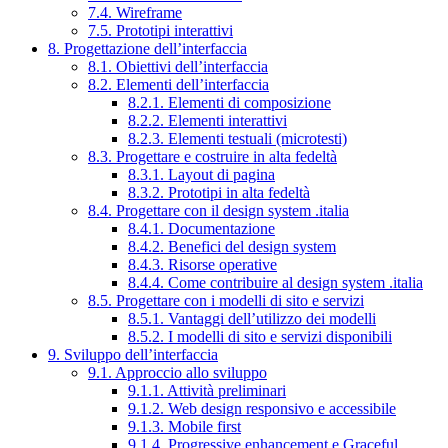
7.4. Wireframe
7.5. Prototipi interattivi
8. Progettazione dell’interfaccia
8.1. Obiettivi dell’interfaccia
8.2. Elementi dell’interfaccia
8.2.1. Elementi di composizione
8.2.2. Elementi interattivi
8.2.3. Elementi testuali (microtesti)
8.3. Progettare e costruire in alta fedeltà
8.3.1. Layout di pagina
8.3.2. Prototipi in alta fedeltà
8.4. Progettare con il design system .italia
8.4.1. Documentazione
8.4.2. Benefici del design system
8.4.3. Risorse operative
8.4.4. Come contribuire al design system .italia
8.5. Progettare con i modelli di sito e servizi
8.5.1. Vantaggi dell’utilizzo dei modelli
8.5.2. I modelli di sito e servizi disponibili
9. Sviluppo dell’interfaccia
9.1. Approccio allo sviluppo
9.1.1. Attività preliminari
9.1.2. Web design responsivo e accessibile
9.1.3. Mobile first
9.1.4. Progressive enhancement e Graceful