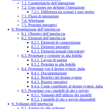
7.1. Caratteristiche dell’interazione
7.2. User stories per definire l’interazione
7.2.1. Differenza tra scenari e user stories
7.3. Flussi di interazione
7.4. Wireframe
7.5. Prototipi interattivi
8. Progettazione dell’interfaccia
8.1. Obiettivi dell’interfaccia
8.2. Elementi dell’interfaccia
8.2.1. Elementi di composizione
8.2.2. Elementi interattivi
8.2.3. Elementi testuali (microtesti)
8.3. Progettare e costruire in alta fedeltà
8.3.1. Layout di pagina
8.3.2. Prototipi in alta fedeltà
8.4. Progettare con il design system .italia
8.4.1. Documentazione
8.4.2. Benefici del design system
8.4.3. Risorse operative
8.4.4. Come contribuire al design system .italia
8.5. Progettare con i modelli di sito e servizi
8.5.1. Vantaggi dell’utilizzo dei modelli
8.5.2. I modelli di sito e servizi disponibili
9. Sviluppo dell’interfaccia
9.1. Approccio allo sviluppo