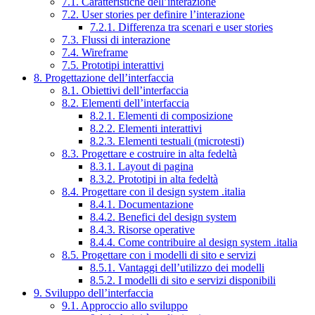
7.1. Caratteristiche dell’interazione
7.2. User stories per definire l’interazione
7.2.1. Differenza tra scenari e user stories
7.3. Flussi di interazione
7.4. Wireframe
7.5. Prototipi interattivi
8. Progettazione dell’interfaccia
8.1. Obiettivi dell’interfaccia
8.2. Elementi dell’interfaccia
8.2.1. Elementi di composizione
8.2.2. Elementi interattivi
8.2.3. Elementi testuali (microtesti)
8.3. Progettare e costruire in alta fedeltà
8.3.1. Layout di pagina
8.3.2. Prototipi in alta fedeltà
8.4. Progettare con il design system .italia
8.4.1. Documentazione
8.4.2. Benefici del design system
8.4.3. Risorse operative
8.4.4. Come contribuire al design system .italia
8.5. Progettare con i modelli di sito e servizi
8.5.1. Vantaggi dell’utilizzo dei modelli
8.5.2. I modelli di sito e servizi disponibili
9. Sviluppo dell’interfaccia
9.1. Approccio allo sviluppo