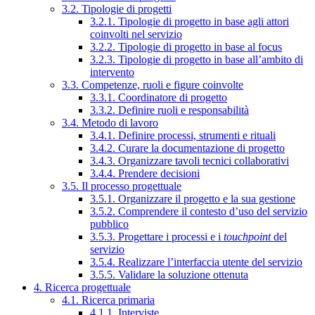
3.2. Tipologie di progetti
3.2.1. Tipologie di progetto in base agli attori
coinvolti nel servizio
3.2.2. Tipologie di progetto in base al focus
3.2.3. Tipologie di progetto in base all’ambito di
intervento
3.3. Competenze, ruoli e figure coinvolte
3.3.1. Coordinatore di progetto
3.3.2. Definire ruoli e responsabilità
3.4. Metodo di lavoro
3.4.1. Definire processi, strumenti e rituali
3.4.2. Curare la documentazione di progetto
3.4.3. Organizzare tavoli tecnici collaborativi
3.4.4. Prendere decisioni
3.5. Il processo progettuale
3.5.1. Organizzare il progetto e la sua gestione
3.5.2. Comprendere il contesto d’uso del servizio
pubblico
3.5.3. Progettare i processi e i
touchpoint
del
servizio
3.5.4. Realizzare l’interfaccia utente del servizio
3.5.5. Validare la soluzione ottenuta
4. Ricerca progettuale
4.1. Ricerca primaria
4.1.1. Interviste