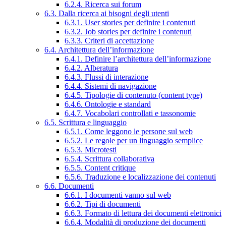
6.2.4. Ricerca sui forum
6.3. Dalla ricerca ai bisogni degli utenti
6.3.1. User stories per definire i contenuti
6.3.2. Job stories per definire i contenuti
6.3.3. Criteri di accettazione
6.4. Architettura dell’informazione
6.4.1. Definire l’architettura dell’informazione
6.4.2. Alberatura
6.4.3. Flussi di interazione
6.4.4. Sistemi di navigazione
6.4.5. Tipologie di contenuto (content type)
6.4.6. Ontologie e standard
6.4.7. Vocabolari controllati e tassonomie
6.5. Scrittura e linguaggio
6.5.1. Come leggono le persone sul web
6.5.2. Le regole per un linguaggio semplice
6.5.3. Microtesti
6.5.4. Scrittura collaborativa
6.5.5. Content critique
6.5.6. Traduzione e localizzazione dei contenuti
6.6. Documenti
6.6.1. I documenti vanno sul web
6.6.2. Tipi di documenti
6.6.3. Formato di lettura dei documenti elettronici
6.6.4. Modalità di produzione dei documenti