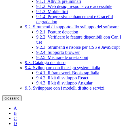
9.1.1. Attività preliminari
9.1.2. Web design responsivo e accessibile
9.1.3. Mobile first
9.1.4. Progressive enhancement e Graceful
degradation
9.2. Strumenti di supporto allo sviluppo del software
9.2.1. Feature detection
9.2.2. Verificare le feature disponibili con Can I
use
9.2.3. Strumenti e risorse per CSS e JavaScript
9.2.4. Supporto browser
9.2.5. Misurare le prestazioni
9.3. Catalogo del riuso
9.4. Sviluppare con il design system .italia
9.4.1. Il framework Bootstrap Italia
9.4.2. Il kit di sviluppo React
9.4.3. Il kit di sviluppo Angular
9.5. Sviluppare con i modelli di sito e servizi
glossario
A
B
C
D