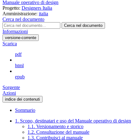
Manuale operativo di design
Progetto:
Designers Italia
Amministrazione:
italia
Cerca nel documento
Cerca nel documento
Informazioni
versione-corrente
Scarica
pdf
html
epub
Sorgente
Azioni
indice dei contenuti
Sommario
1. Scopo, destinatari e uso del Manuale operativo di design
1.1. Versionamento e storico
1.2. Consultazione del manuale
1.3. Contribuisci al manuale