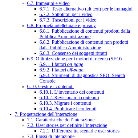
6.7. Immagini e video
6.7.1. Testo alternativo (alt text) per le immagini
6.7.2. Sottotitoli per i video
6.7.3. Trascrizioni per i video
6.8. Proprietà intellettuale e privacy
6.8.1. Pubblicazione di contenuti prodotti dalla
Pubblica Amministrazione
6.8.2. Pubblicazione di contenuti non prodotti
dalla Pubblica Amministrazione
6.8.3. Consenso dei soggetti ritratti
6.9. Ottimizzazione per i motori di ricerca (SEO)
6.9.1. I fattori
on-page
6.9.2. I fattori
off-page
6.9.3. Strumenti di diagnostica SEO: Search
Console
6.10. Gestire i contenuti
6.10.1. L’inventario dei contenuti
6.10.2. Revisionare i contenuti
6.10.3. Migrare i contenuti
6.10.4. Pubblicare i contenuti
7. Progettazione dell’interazione
7.1. Caratteristiche dell’interazione
7.2. User stories per definire l’interazione
7.2.1. Differenza tra scenari e user stories
7.3. Flussi di interazione