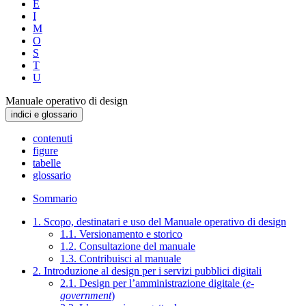
E
I
M
O
S
T
U
Manuale operativo di design
indici e glossario
contenuti
figure
tabelle
glossario
Sommario
1. Scopo, destinatari e uso del Manuale operativo di design
1.1. Versionamento e storico
1.2. Consultazione del manuale
1.3. Contribuisci al manuale
2. Introduzione al design per i servizi pubblici digitali
2.1. Design per l’amministrazione digitale (
e-
government
)