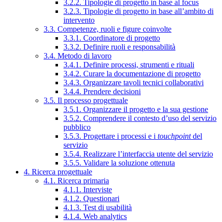
3.2.2. Tipologie di progetto in base al focus
3.2.3. Tipologie di progetto in base all’ambito di
intervento
3.3. Competenze, ruoli e figure coinvolte
3.3.1. Coordinatore di progetto
3.3.2. Definire ruoli e responsabilità
3.4. Metodo di lavoro
3.4.1. Definire processi, strumenti e rituali
3.4.2. Curare la documentazione di progetto
3.4.3. Organizzare tavoli tecnici collaborativi
3.4.4. Prendere decisioni
3.5. Il processo progettuale
3.5.1. Organizzare il progetto e la sua gestione
3.5.2. Comprendere il contesto d’uso del servizio
pubblico
3.5.3. Progettare i processi e i
touchpoint
del
servizio
3.5.4. Realizzare l’interfaccia utente del servizio
3.5.5. Validare la soluzione ottenuta
4. Ricerca progettuale
4.1. Ricerca primaria
4.1.1. Interviste
4.1.2. Questionari
4.1.3. Test di usabilità
4.1.4. Web analytics