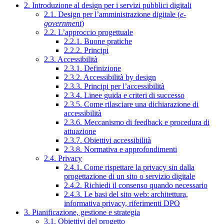
2. Introduzione al design per i servizi pubblici digitali
2.1. Design per l’amministrazione digitale (
e-
government
)
2.2. L’approccio progettuale
2.2.1. Buone pratiche
2.2.2. Principi
2.3. Accessibilità
2.3.1. Definizione
2.3.2. Accessibilità by design
2.3.3. Principi per l’accessibilità
2.3.4. Linee guida e criteri di successo
2.3.5. Come rilasciare una dichiarazione di
accessibilità
2.3.6. Meccanismo di feedback e procedura di
attuazione
2.3.7. Obiettivi accessibilità
2.3.8. Normativa e approfondimenti
2.4. Privacy
2.4.1. Come rispettare la privacy sin dalla
progettazione di un sito o servizio digitale
2.4.2. Richiedi il consenso quando necessario
2.4.3. Le basi del sito web: architettura,
informativa privacy, riferimenti DPO
3. Pianificazione, gestione e strategia
3.1. Obiettivi del progetto