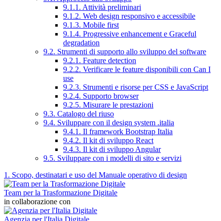
9.1.1. Attività preliminari
9.1.2. Web design responsivo e accessibile
9.1.3. Mobile first
9.1.4. Progressive enhancement e Graceful
degradation
9.2. Strumenti di supporto allo sviluppo del software
9.2.1. Feature detection
9.2.2. Verificare le feature disponibili con Can I
use
9.2.3. Strumenti e risorse per CSS e JavaScript
9.2.4. Supporto browser
9.2.5. Misurare le prestazioni
9.3. Catalogo del riuso
9.4. Sviluppare con il design system .italia
9.4.1. Il framework Bootstrap Italia
9.4.2. Il kit di sviluppo React
9.4.3. Il kit di sviluppo Angular
9.5. Sviluppare con i modelli di sito e servizi
1. Scopo, destinatari e uso del Manuale operativo di design
Team per la Trasformazione Digitale
in collaborazione con
Agenzia per l'Italia Digitale