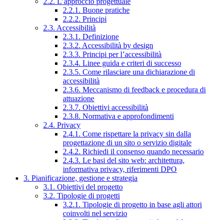
2.2. L’approccio progettuale
2.2.1. Buone pratiche
2.2.2. Principi
2.3. Accessibilità
2.3.1. Definizione
2.3.2. Accessibilità by design
2.3.3. Principi per l’accessibilità
2.3.4. Linee guida e criteri di successo
2.3.5. Come rilasciare una dichiarazione di
accessibilità
2.3.6. Meccanismo di feedback e procedura di
attuazione
2.3.7. Obiettivi accessibilità
2.3.8. Normativa e approfondimenti
2.4. Privacy
2.4.1. Come rispettare la privacy sin dalla
progettazione di un sito o servizio digitale
2.4.2. Richiedi il consenso quando necessario
2.4.3. Le basi del sito web: architettura,
informativa privacy, riferimenti DPO
3. Pianificazione, gestione e strategia
3.1. Obiettivi del progetto
3.2. Tipologie di progetti
3.2.1. Tipologie di progetto in base agli attori
coinvolti nel servizio