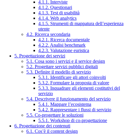
4.1.1. Interviste
4.1.2. Questionari
4.1.3. Test di usabilità
4.1.4. Web analytics
4.1.5. Strumenti di mappatura dell’esperienza
utente
4.2. Ricerca secondaria
4.2.1. Ricerca documentale
4.2.2. Analisi benchmark
4.2.3. Valutazione euristica
5. Progettazione dei servizi
5.1. Cosa sono i servizi e il service design
5.2. Progettare servizi pubblici digitali
5.3. Definire il modello di servizio
5.3.1. Identificare gli attori coinvolti
5.3.2. Formulare la proposta di valore
5.3.3. Inquadrare gli elementi costitutivi del
servizio
5.4. Descrivere il funzionamento del servizio
5.4.1. Mappare l’ecosistema
5.4.2. Rappresentare i flussi di servizio
5.5. Co-progettare le soluzioni
5.5.1. Workshop di co-progettazione
6. Progettazione dei contenuti
6.1. Cos’è il content design