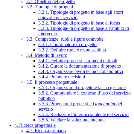
3.1. Obiettivi del progetto
3.2. Tipologie di progetti
3.2.1. Tipologie di progetto in base agli attori
coinvolti nel servizio
3.2.2. Tipologie di progetto in base al focus
3.2.3. Tipologie di progetto in base all’ambito di
intervento
3.3. Competenze, ruoli e figure coinvolte
3.3.1. Coordinatore di progetto
3.3.2. Definire ruoli e responsabilità
3.4. Metodo di lavoro
3.4.1. Definire processi, strumenti e rituali
3.4.2. Curare la documentazione di progetto
3.4.3. Organizzare tavoli tecnici collaborativi
3.4.4. Prendere decisioni
3.5. Il processo progettuale
3.5.1. Organizzare il progetto e la sua gestione
3.5.2. Comprendere il contesto d’uso del servizio
pubblico
3.5.3. Progettare i processi e i
touchpoint
del
servizio
3.5.4. Realizzare l’interfaccia utente del servizio
3.5.5. Validare la soluzione ottenuta
4. Ricerca progettuale
4.1. Ricerca primaria