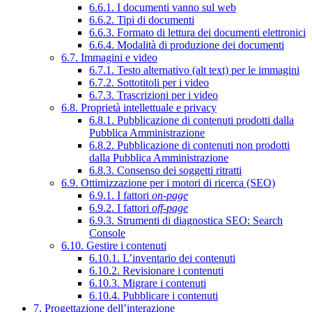
6.6.1. I documenti vanno sul web
6.6.2. Tipi di documenti
6.6.3. Formato di lettura dei documenti elettronici
6.6.4. Modalità di produzione dei documenti
6.7. Immagini e video
6.7.1. Testo alternativo (alt text) per le immagini
6.7.2. Sottotitoli per i video
6.7.3. Trascrizioni per i video
6.8. Proprietà intellettuale e privacy
6.8.1. Pubblicazione di contenuti prodotti dalla
Pubblica Amministrazione
6.8.2. Pubblicazione di contenuti non prodotti
dalla Pubblica Amministrazione
6.8.3. Consenso dei soggetti ritratti
6.9. Ottimizzazione per i motori di ricerca (SEO)
6.9.1. I fattori
on-page
6.9.2. I fattori
off-page
6.9.3. Strumenti di diagnostica SEO: Search
Console
6.10. Gestire i contenuti
6.10.1. L’inventario dei contenuti
6.10.2. Revisionare i contenuti
6.10.3. Migrare i contenuti
6.10.4. Pubblicare i contenuti
7. Progettazione dell’interazione