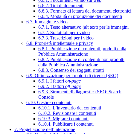
6.6.1. I documenti vanno sul web
6.6.2. Tipi di documenti
6.6.3. Formato di lettura dei documenti elettronici
6.6.4. Modalità di produzione dei documenti
6.7. Immagini e video
6.7.1. Testo alternativo (alt text) per le immagini
6.7.2. Sottotitoli per i video
6.7.3. Trascrizioni per i video
6.8. Proprietà intellettuale e privacy
6.8.1. Pubblicazione di contenuti prodotti dalla
Pubblica Amministrazione
6.8.2. Pubblicazione di contenuti non prodotti
dalla Pubblica Amministrazione
6.8.3. Consenso dei soggetti ritratti
6.9. Ottimizzazione per i motori di ricerca (SEO)
6.9.1. I fattori
on-page
6.9.2. I fattori
off-page
6.9.3. Strumenti di diagnostica SEO: Search
Console
6.10. Gestire i contenuti
6.10.1. L’inventario dei contenuti
6.10.2. Revisionare i contenuti
6.10.3. Migrare i contenuti
6.10.4. Pubblicare i contenuti
7. Progettazione dell’interazione