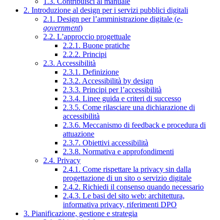
1.3. Contribuisci al manuale
2. Introduzione al design per i servizi pubblici digitali
2.1. Design per l’amministrazione digitale (
e-
government
)
2.2. L’approccio progettuale
2.2.1. Buone pratiche
2.2.2. Principi
2.3. Accessibilità
2.3.1. Definizione
2.3.2. Accessibilità by design
2.3.3. Principi per l’accessibilità
2.3.4. Linee guida e criteri di successo
2.3.5. Come rilasciare una dichiarazione di
accessibilità
2.3.6. Meccanismo di feedback e procedura di
attuazione
2.3.7. Obiettivi accessibilità
2.3.8. Normativa e approfondimenti
2.4. Privacy
2.4.1. Come rispettare la privacy sin dalla
progettazione di un sito o servizio digitale
2.4.2. Richiedi il consenso quando necessario
2.4.3. Le basi del sito web: architettura,
informativa privacy, riferimenti DPO
3. Pianificazione, gestione e strategia