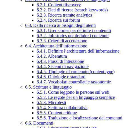
6.2.1. Content discovery
6.2.2. Dati di ricerca (search keywords)
6.2.3. Ricerca tramite analytics
6.2.4. Ricerca sui forum
6.3. Dalla ricerca ai bisogni degli utenti
6.3.1. User stories per definire i contenuti
6.3.2. Job stories per definire i contenuti
6.3.3. Criteri di accettazione
6.4. Architettura dell’informazione
6.4.1. Definire l’architettura dell’informazione
6.4.2. Alberatura
6.4.3. Flussi di interazione
6.4.4. Sistemi di navigazione
6.4.5. Tipologie di contenuto (content type)
6.4.6. Ontologie e standard
6.4.7. Vocabolari controllati e tassonomie
6.5. Scrittura e linguaggio
6.5.1. Come leggono le persone sul web
6.5.2. Le regole per un linguaggio semplice
6.5.3. Microtesti
6.5.4. Scrittura collaborativa
6.5.5. Content critique
6.5.6. Traduzione e localizzazione dei contenuti
6.6. Documenti