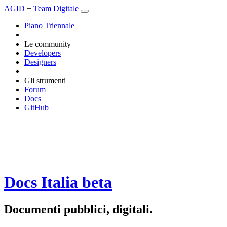
AGID
+
Team Digitale
Piano Triennale
Le community
Developers
Designers
Gli strumenti
Forum
Docs
GitHub
Docs Italia
beta
Documenti pubblici, digitali.