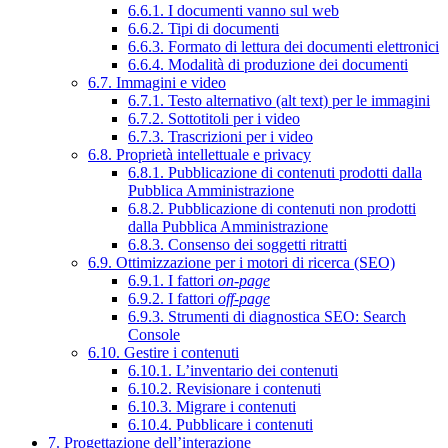
6.6.1. I documenti vanno sul web
6.6.2. Tipi di documenti
6.6.3. Formato di lettura dei documenti elettronici
6.6.4. Modalità di produzione dei documenti
6.7. Immagini e video
6.7.1. Testo alternativo (alt text) per le immagini
6.7.2. Sottotitoli per i video
6.7.3. Trascrizioni per i video
6.8. Proprietà intellettuale e privacy
6.8.1. Pubblicazione di contenuti prodotti dalla
Pubblica Amministrazione
6.8.2. Pubblicazione di contenuti non prodotti
dalla Pubblica Amministrazione
6.8.3. Consenso dei soggetti ritratti
6.9. Ottimizzazione per i motori di ricerca (SEO)
6.9.1. I fattori
on-page
6.9.2. I fattori
off-page
6.9.3. Strumenti di diagnostica SEO: Search
Console
6.10. Gestire i contenuti
6.10.1. L’inventario dei contenuti
6.10.2. Revisionare i contenuti
6.10.3. Migrare i contenuti
6.10.4. Pubblicare i contenuti
7. Progettazione dell’interazione