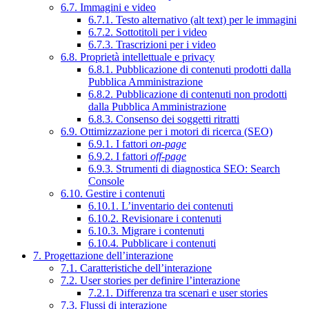
6.7. Immagini e video
6.7.1. Testo alternativo (alt text) per le immagini
6.7.2. Sottotitoli per i video
6.7.3. Trascrizioni per i video
6.8. Proprietà intellettuale e privacy
6.8.1. Pubblicazione di contenuti prodotti dalla
Pubblica Amministrazione
6.8.2. Pubblicazione di contenuti non prodotti
dalla Pubblica Amministrazione
6.8.3. Consenso dei soggetti ritratti
6.9. Ottimizzazione per i motori di ricerca (SEO)
6.9.1. I fattori
on-page
6.9.2. I fattori
off-page
6.9.3. Strumenti di diagnostica SEO: Search
Console
6.10. Gestire i contenuti
6.10.1. L’inventario dei contenuti
6.10.2. Revisionare i contenuti
6.10.3. Migrare i contenuti
6.10.4. Pubblicare i contenuti
7. Progettazione dell’interazione
7.1. Caratteristiche dell’interazione
7.2. User stories per definire l’interazione
7.2.1. Differenza tra scenari e user stories
7.3. Flussi di interazione