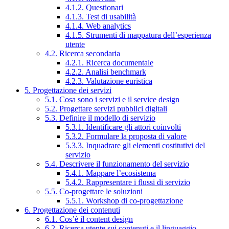
4.1.2. Questionari
4.1.3. Test di usabilità
4.1.4. Web analytics
4.1.5. Strumenti di mappatura dell’esperienza
utente
4.2. Ricerca secondaria
4.2.1. Ricerca documentale
4.2.2. Analisi benchmark
4.2.3. Valutazione euristica
5. Progettazione dei servizi
5.1. Cosa sono i servizi e il service design
5.2. Progettare servizi pubblici digitali
5.3. Definire il modello di servizio
5.3.1. Identificare gli attori coinvolti
5.3.2. Formulare la proposta di valore
5.3.3. Inquadrare gli elementi costitutivi del
servizio
5.4. Descrivere il funzionamento del servizio
5.4.1. Mappare l’ecosistema
5.4.2. Rappresentare i flussi di servizio
5.5. Co-progettare le soluzioni
5.5.1. Workshop di co-progettazione
6. Progettazione dei contenuti
6.1. Cos’è il content design
6.2. Ricerca utente sui contenuti e il linguaggio