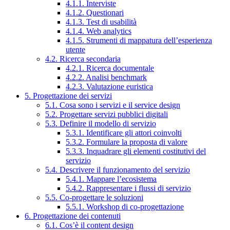
4.1.1. Interviste
4.1.2. Questionari
4.1.3. Test di usabilità
4.1.4. Web analytics
4.1.5. Strumenti di mappatura dell’esperienza
utente
4.2. Ricerca secondaria
4.2.1. Ricerca documentale
4.2.2. Analisi benchmark
4.2.3. Valutazione euristica
5. Progettazione dei servizi
5.1. Cosa sono i servizi e il service design
5.2. Progettare servizi pubblici digitali
5.3. Definire il modello di servizio
5.3.1. Identificare gli attori coinvolti
5.3.2. Formulare la proposta di valore
5.3.3. Inquadrare gli elementi costitutivi del
servizio
5.4. Descrivere il funzionamento del servizio
5.4.1. Mappare l’ecosistema
5.4.2. Rappresentare i flussi di servizio
5.5. Co-progettare le soluzioni
5.5.1. Workshop di co-progettazione
6. Progettazione dei contenuti
6.1. Cos’è il content design