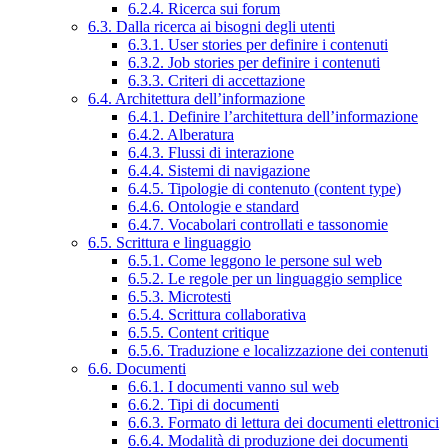
6.2.4. Ricerca sui forum
6.3. Dalla ricerca ai bisogni degli utenti
6.3.1. User stories per definire i contenuti
6.3.2. Job stories per definire i contenuti
6.3.3. Criteri di accettazione
6.4. Architettura dell’informazione
6.4.1. Definire l’architettura dell’informazione
6.4.2. Alberatura
6.4.3. Flussi di interazione
6.4.4. Sistemi di navigazione
6.4.5. Tipologie di contenuto (content type)
6.4.6. Ontologie e standard
6.4.7. Vocabolari controllati e tassonomie
6.5. Scrittura e linguaggio
6.5.1. Come leggono le persone sul web
6.5.2. Le regole per un linguaggio semplice
6.5.3. Microtesti
6.5.4. Scrittura collaborativa
6.5.5. Content critique
6.5.6. Traduzione e localizzazione dei contenuti
6.6. Documenti
6.6.1. I documenti vanno sul web
6.6.2. Tipi di documenti
6.6.3. Formato di lettura dei documenti elettronici
6.6.4. Modalità di produzione dei documenti