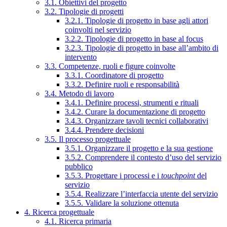
3.1. Obiettivi del progetto
3.2. Tipologie di progetti
3.2.1. Tipologie di progetto in base agli attori
coinvolti nel servizio
3.2.2. Tipologie di progetto in base al focus
3.2.3. Tipologie di progetto in base all’ambito di
intervento
3.3. Competenze, ruoli e figure coinvolte
3.3.1. Coordinatore di progetto
3.3.2. Definire ruoli e responsabilità
3.4. Metodo di lavoro
3.4.1. Definire processi, strumenti e rituali
3.4.2. Curare la documentazione di progetto
3.4.3. Organizzare tavoli tecnici collaborativi
3.4.4. Prendere decisioni
3.5. Il processo progettuale
3.5.1. Organizzare il progetto e la sua gestione
3.5.2. Comprendere il contesto d’uso del servizio
pubblico
3.5.3. Progettare i processi e i
touchpoint
del
servizio
3.5.4. Realizzare l’interfaccia utente del servizio
3.5.5. Validare la soluzione ottenuta
4. Ricerca progettuale
4.1. Ricerca primaria