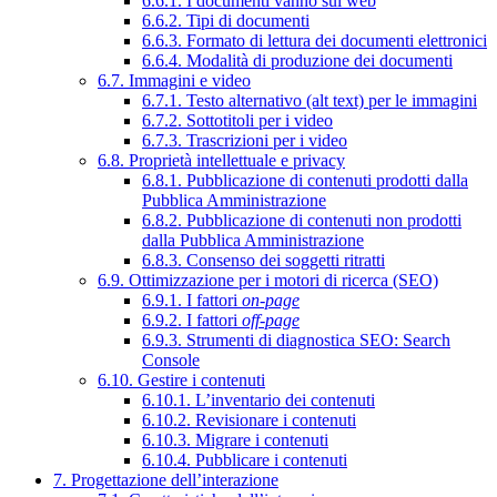
6.6.1. I documenti vanno sul web
6.6.2. Tipi di documenti
6.6.3. Formato di lettura dei documenti elettronici
6.6.4. Modalità di produzione dei documenti
6.7. Immagini e video
6.7.1. Testo alternativo (alt text) per le immagini
6.7.2. Sottotitoli per i video
6.7.3. Trascrizioni per i video
6.8. Proprietà intellettuale e privacy
6.8.1. Pubblicazione di contenuti prodotti dalla
Pubblica Amministrazione
6.8.2. Pubblicazione di contenuti non prodotti
dalla Pubblica Amministrazione
6.8.3. Consenso dei soggetti ritratti
6.9. Ottimizzazione per i motori di ricerca (SEO)
6.9.1. I fattori
on-page
6.9.2. I fattori
off-page
6.9.3. Strumenti di diagnostica SEO: Search
Console
6.10. Gestire i contenuti
6.10.1. L’inventario dei contenuti
6.10.2. Revisionare i contenuti
6.10.3. Migrare i contenuti
6.10.4. Pubblicare i contenuti
7. Progettazione dell’interazione