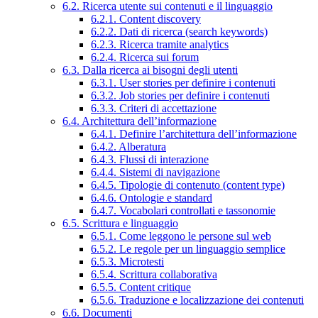
6.2. Ricerca utente sui contenuti e il linguaggio
6.2.1. Content discovery
6.2.2. Dati di ricerca (search keywords)
6.2.3. Ricerca tramite analytics
6.2.4. Ricerca sui forum
6.3. Dalla ricerca ai bisogni degli utenti
6.3.1. User stories per definire i contenuti
6.3.2. Job stories per definire i contenuti
6.3.3. Criteri di accettazione
6.4. Architettura dell’informazione
6.4.1. Definire l’architettura dell’informazione
6.4.2. Alberatura
6.4.3. Flussi di interazione
6.4.4. Sistemi di navigazione
6.4.5. Tipologie di contenuto (content type)
6.4.6. Ontologie e standard
6.4.7. Vocabolari controllati e tassonomie
6.5. Scrittura e linguaggio
6.5.1. Come leggono le persone sul web
6.5.2. Le regole per un linguaggio semplice
6.5.3. Microtesti
6.5.4. Scrittura collaborativa
6.5.5. Content critique
6.5.6. Traduzione e localizzazione dei contenuti
6.6. Documenti