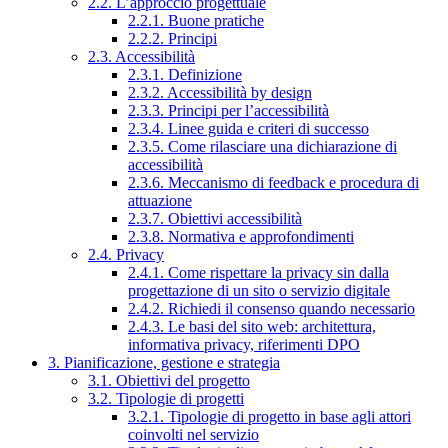
2.2. L’approccio progettuale
2.2.1. Buone pratiche
2.2.2. Principi
2.3. Accessibilità
2.3.1. Definizione
2.3.2. Accessibilità by design
2.3.3. Principi per l’accessibilità
2.3.4. Linee guida e criteri di successo
2.3.5. Come rilasciare una dichiarazione di
accessibilità
2.3.6. Meccanismo di feedback e procedura di
attuazione
2.3.7. Obiettivi accessibilità
2.3.8. Normativa e approfondimenti
2.4. Privacy
2.4.1. Come rispettare la privacy sin dalla
progettazione di un sito o servizio digitale
2.4.2. Richiedi il consenso quando necessario
2.4.3. Le basi del sito web: architettura,
informativa privacy, riferimenti DPO
3. Pianificazione, gestione e strategia
3.1. Obiettivi del progetto
3.2. Tipologie di progetti
3.2.1. Tipologie di progetto in base agli attori
coinvolti nel servizio