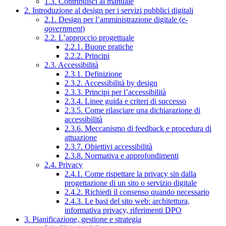
1.3. Contribuisci al manuale
2. Introduzione al design per i servizi pubblici digitali
2.1. Design per l’amministrazione digitale (
e-
government
)
2.2. L’approccio progettuale
2.2.1. Buone pratiche
2.2.2. Principi
2.3. Accessibilità
2.3.1. Definizione
2.3.2. Accessibilità by design
2.3.3. Principi per l’accessibilità
2.3.4. Linee guida e criteri di successo
2.3.5. Come rilasciare una dichiarazione di
accessibilità
2.3.6. Meccanismo di feedback e procedura di
attuazione
2.3.7. Obiettivi accessibilità
2.3.8. Normativa e approfondimenti
2.4. Privacy
2.4.1. Come rispettare la privacy sin dalla
progettazione di un sito o servizio digitale
2.4.2. Richiedi il consenso quando necessario
2.4.3. Le basi del sito web: architettura,
informativa privacy, riferimenti DPO
3. Pianificazione, gestione e strategia