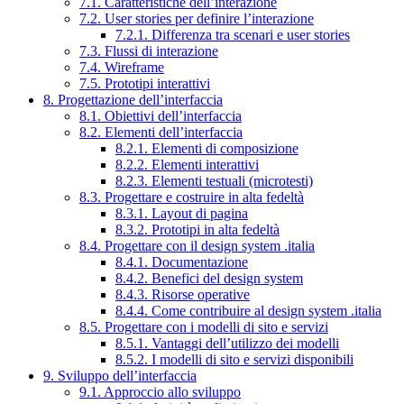
7.1. Caratteristiche dell’interazione
7.2. User stories per definire l’interazione
7.2.1. Differenza tra scenari e user stories
7.3. Flussi di interazione
7.4. Wireframe
7.5. Prototipi interattivi
8. Progettazione dell’interfaccia
8.1. Obiettivi dell’interfaccia
8.2. Elementi dell’interfaccia
8.2.1. Elementi di composizione
8.2.2. Elementi interattivi
8.2.3. Elementi testuali (microtesti)
8.3. Progettare e costruire in alta fedeltà
8.3.1. Layout di pagina
8.3.2. Prototipi in alta fedeltà
8.4. Progettare con il design system .italia
8.4.1. Documentazione
8.4.2. Benefici del design system
8.4.3. Risorse operative
8.4.4. Come contribuire al design system .italia
8.5. Progettare con i modelli di sito e servizi
8.5.1. Vantaggi dell’utilizzo dei modelli
8.5.2. I modelli di sito e servizi disponibili
9. Sviluppo dell’interfaccia
9.1. Approccio allo sviluppo