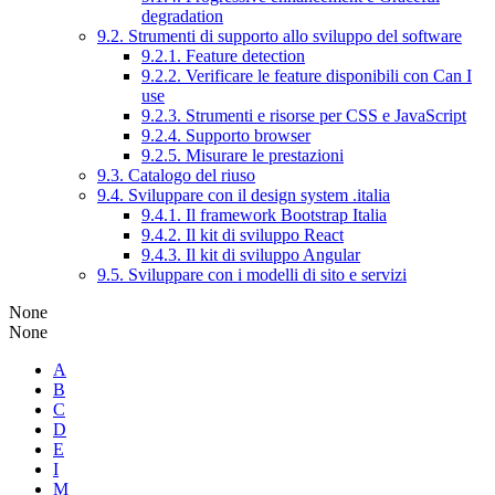
degradation
9.2. Strumenti di supporto allo sviluppo del software
9.2.1. Feature detection
9.2.2. Verificare le feature disponibili con Can I
use
9.2.3. Strumenti e risorse per CSS e JavaScript
9.2.4. Supporto browser
9.2.5. Misurare le prestazioni
9.3. Catalogo del riuso
9.4. Sviluppare con il design system .italia
9.4.1. Il framework Bootstrap Italia
9.4.2. Il kit di sviluppo React
9.4.3. Il kit di sviluppo Angular
9.5. Sviluppare con i modelli di sito e servizi
None
None
A
B
C
D
E
I
M