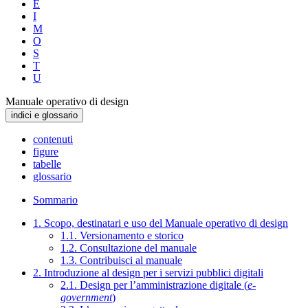
E
I
M
O
S
T
U
Manuale operativo di design
indici e glossario
contenuti
figure
tabelle
glossario
Sommario
1. Scopo, destinatari e uso del Manuale operativo di design
1.1. Versionamento e storico
1.2. Consultazione del manuale
1.3. Contribuisci al manuale
2. Introduzione al design per i servizi pubblici digitali
2.1. Design per l’amministrazione digitale (
e-
government
)