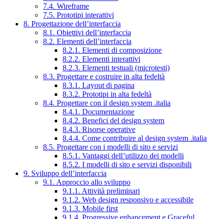
7.4. Wireframe
7.5. Prototipi interattivi
8. Progettazione dell’interfaccia
8.1. Obiettivi dell’interfaccia
8.2. Elementi dell’interfaccia
8.2.1. Elementi di composizione
8.2.2. Elementi interattivi
8.2.3. Elementi testuali (microtesti)
8.3. Progettare e costruire in alta fedeltà
8.3.1. Layout di pagina
8.3.2. Prototipi in alta fedeltà
8.4. Progettare con il design system .italia
8.4.1. Documentazione
8.4.2. Benefici del design system
8.4.3. Risorse operative
8.4.4. Come contribuire al design system .italia
8.5. Progettare con i modelli di sito e servizi
8.5.1. Vantaggi dell’utilizzo dei modelli
8.5.2. I modelli di sito e servizi disponibili
9. Sviluppo dell’interfaccia
9.1. Approccio allo sviluppo
9.1.1. Attività preliminari
9.1.2. Web design responsivo e accessibile
9.1.3. Mobile first
9.1.4. Progressive enhancement e Graceful