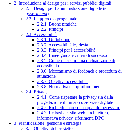
2. Introduzione al design per i servizi pubblici digitali
2.1. Design per l’amministrazione digitale (
e-
government
)
2.2. L’approccio progettuale
2.2.1. Buone pratiche
2.2.2. Principi
2.3. Accessibilità
2.3.1. Definizione
2.3.2. Accessibilità by design
2.3.3. Principi per l’accessibilità
2.3.4. Linee guida e criteri di successo
2.3.5. Come rilasciare una dichiarazione di
accessibilità
2.3.6. Meccanismo di feedback e procedura di
attuazione
2.3.7. Obiettivi accessibilità
2.3.8. Normativa e approfondimenti
2.4. Privacy
2.4.1. Come rispettare la privacy sin dalla
progettazione di un sito o servizio digitale
2.4.2. Richiedi il consenso quando necessario
2.4.3. Le basi del sito web: architettura,
informativa privacy, riferimenti DPO
3. Pianificazione, gestione e strategia
3.1. Obiettivi del progetto