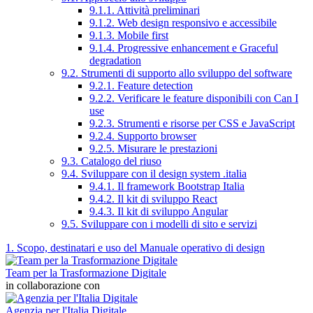
9.1.1. Attività preliminari
9.1.2. Web design responsivo e accessibile
9.1.3. Mobile first
9.1.4. Progressive enhancement e Graceful
degradation
9.2. Strumenti di supporto allo sviluppo del software
9.2.1. Feature detection
9.2.2. Verificare le feature disponibili con Can I
use
9.2.3. Strumenti e risorse per CSS e JavaScript
9.2.4. Supporto browser
9.2.5. Misurare le prestazioni
9.3. Catalogo del riuso
9.4. Sviluppare con il design system .italia
9.4.1. Il framework Bootstrap Italia
9.4.2. Il kit di sviluppo React
9.4.3. Il kit di sviluppo Angular
9.5. Sviluppare con i modelli di sito e servizi
1. Scopo, destinatari e uso del Manuale operativo di design
Team per la Trasformazione Digitale
in collaborazione con
Agenzia per l'Italia Digitale