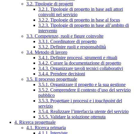
3.2. Tipologie di progetti
3.2.1. Tipologie di progetto in base agli attori
coinvolti nel servizio
3.2.2. Tipologie di progetto in base al focus
3.2.3. Tipologie di progetto in base all’ambito di
intervento
3.3. Competenze, ruoli e figure coinvolte
3.3.1. Coordinatore di progetto
3.3.2. Definire ruoli e responsabilità
3.4. Metodo di lavoro
3.4.1. Definire processi, strumenti e rituali
3.4.2. Curare la documentazione di progetto
3.4.3. Organizzare tavoli tecnici collaborativi
3.4.4. Prendere decisioni
3.5. Il processo progettuale
3.5.1. Organizzare il progetto e la sua gestione
3.5.2. Comprendere il contesto d’uso del servizio
pubblico
3.5.3. Progettare i processi e i
touchpoint
del
servizio
3.5.4. Realizzare l’interfaccia utente del servizio
3.5.5. Validare la soluzione ottenuta
4. Ricerca progettuale
4.1. Ricerca primaria
4.1.1. Interviste