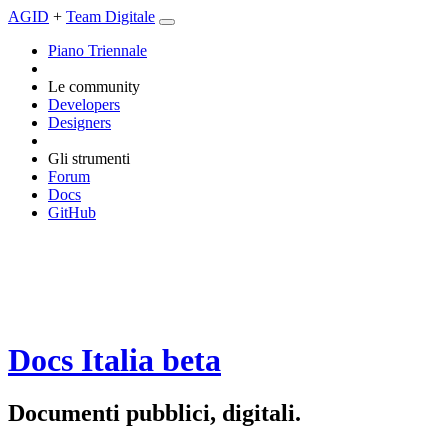
AGID
+
Team Digitale
Piano Triennale
Le community
Developers
Designers
Gli strumenti
Forum
Docs
GitHub
Docs Italia
beta
Documenti pubblici, digitali.