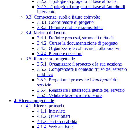
3.2.2. Tipologie di progetto in base al focus
3.2.3. Tipologie di progetto in base all’ambito di
intervento
3.3. Competenze, ruoli e figure coinvolte
3.3.1. Coordinatore di progetto
3.3.2. Definire ruoli e responsabilità
3.4. Metodo di lavoro
3.4.1. Definire processi, strumenti e rituali
3.4.2. Curare la documentazione di progetto
3.4.3. Organizzare tavoli tecnici collaborativi
3.4.4. Prendere decisioni
3.5. Il processo progettuale
3.5.1. Organizzare il progetto e la sua gestione
3.5.2. Comprendere il contesto d’uso del servizio
pubblico
3.5.3. Progettare i processi e i
touchpoint
del
servizio
3.5.4. Realizzare l’interfaccia utente del servizio
3.5.5. Validare la soluzione ottenuta
4. Ricerca progettuale
4.1. Ricerca primaria
4.1.1. Interviste
4.1.2. Questionari
4.1.3. Test di usabilità
4.1.4. Web analytics