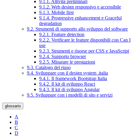
9.1.1. Attività preliminari
9.1.2. Web design responsivo e accessibile
9.1.3. Mobile first
9.1.4. Progressive enhancement e Graceful
degradation
9.2. Strumenti di supporto allo sviluppo del software
9.2.1. Feature detection
9.2.2. Verificare le feature disponibili con Can I
use
9.2.3. Strumenti e risorse per CSS e JavaScript
9.2.4. Supporto browser
9.2.5. Misurare le prestazioni
9.3. Catalogo del riuso
9.4. Sviluppare con il design system .italia
9.4.1. Il framework Bootstrap Italia
9.4.2. Il kit di sviluppo React
9.4.3. Il kit di sviluppo Angular
9.5. Sviluppare con i modelli di sito e servizi
glossario
A
B
C
D