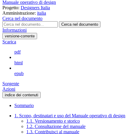
Manuale operativo di design
Progetto:
Designers Italia
Amministrazione:
italia
Cerca nel documento
Cerca nel documento
Informazioni
versione-corrente
Scarica
pdf
html
epub
Sorgente
Azioni
indice dei contenuti
Sommario
1. Scopo, destinatari e uso del Manuale operativo di design
1.1. Versionamento e storico
1.2. Consultazione del manuale
1.3. Contribuisci al manuale