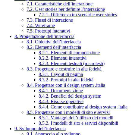
7.1. Caratteristiche dell’interazione
7.2. User stories per definire l’interazione
7.2.1. Differenza tra scenari e user stories
7.3. Flussi di interazione
7.4. Wireframe
7.5. Prototipi interattivi
8. Progettazione dell’interfaccia
8.1. Obiettivi dell’interfaccia
8.2. Elementi dell’interfaccia
8.2.1. Elementi di composizione
8.2.2. Elementi interattivi
8.2.3. Elementi testuali (microtesti)
8.3. Progettare e costruire in alta fedeltà
8.3.1. Layout di pagina
8.3.2. Prototipi in alta fedeltà
8.4. Progettare con il design system .italia
8.4.1. Documentazione
8.4.2. Benefici del design system
8.4.3. Risorse operative
8.4.4. Come contribuire al design system .italia
8.5. Progettare con i modelli di sito e servizi
8.5.1. Vantaggi dell’utilizzo dei modelli
8.5.2. I modelli di sito e servizi disponibili
9. Sviluppo dell’interfaccia
9.1. Approccio allo sviluppo