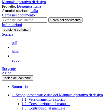
Manuale operativo di design
Progetto:
Designers Italia
Amministrazione:
italia
Cerca nel documento
Cerca nel documento
Informazioni
versione-corrente
Scarica
pdf
html
epub
Sorgente
Azioni
indice dei contenuti
Sommario
1. Scopo, destinatari e uso del Manuale operativo di design
1.1. Versionamento e storico
1.2. Consultazione del manuale
1.3. Contribuisci al manuale