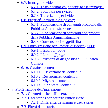
6.7. Immagini e video
6.7.1. Testo alternativo (alt text) per le immagini
6.7.2. Sottotitoli per i video
6.7.3. Trascrizioni per i video
6.8. Proprietà intellettuale e privacy
6.8.1. Pubblicazione di contenuti prodotti dalla
Pubblica Amministrazione
6.8.2. Pubblicazione di contenuti non prodotti
dalla Pubblica Amministrazione
6.8.3. Consenso dei soggetti ritratti
6.9. Ottimizzazione per i motori di ricerca (SEO)
6.9.1. I fattori
on-page
6.9.2. I fattori
off-page
6.9.3. Strumenti di diagnostica SEO: Search
Console
6.10. Gestire i contenuti
6.10.1. L’inventario dei contenuti
6.10.2. Revisionare i contenuti
6.10.3. Migrare i contenuti
6.10.4. Pubblicare i contenuti
7. Progettazione dell’interazione
7.1. Caratteristiche dell’interazione
7.2. User stories per definire l’interazione
7.2.1. Differenza tra scenari e user stories
7.3. Flussi di interazione