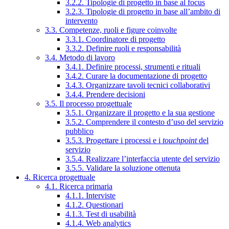
3.2.2. Tipologie di progetto in base al focus
3.2.3. Tipologie di progetto in base all’ambito di
intervento
3.3. Competenze, ruoli e figure coinvolte
3.3.1. Coordinatore di progetto
3.3.2. Definire ruoli e responsabilità
3.4. Metodo di lavoro
3.4.1. Definire processi, strumenti e rituali
3.4.2. Curare la documentazione di progetto
3.4.3. Organizzare tavoli tecnici collaborativi
3.4.4. Prendere decisioni
3.5. Il processo progettuale
3.5.1. Organizzare il progetto e la sua gestione
3.5.2. Comprendere il contesto d’uso del servizio
pubblico
3.5.3. Progettare i processi e i
touchpoint
del
servizio
3.5.4. Realizzare l’interfaccia utente del servizio
3.5.5. Validare la soluzione ottenuta
4. Ricerca progettuale
4.1. Ricerca primaria
4.1.1. Interviste
4.1.2. Questionari
4.1.3. Test di usabilità
4.1.4. Web analytics