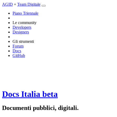
AGID
+
Team Digitale
Piano Triennale
Le community
Developers
Designers
Gli strumenti
Forum
Docs
GitHub
Docs Italia
beta
Documenti pubblici, digitali.