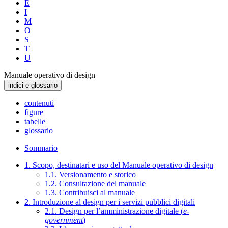
E
I
M
O
S
T
U
Manuale operativo di design
indici e glossario
contenuti
figure
tabelle
glossario
Sommario
1. Scopo, destinatari e uso del Manuale operativo di design
1.1. Versionamento e storico
1.2. Consultazione del manuale
1.3. Contribuisci al manuale
2. Introduzione al design per i servizi pubblici digitali
2.1. Design per l’amministrazione digitale (
e-
government
)