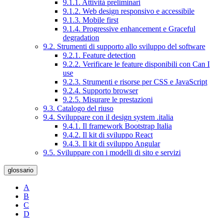
9.1.1. Attività preliminari
9.1.2. Web design responsivo e accessibile
9.1.3. Mobile first
9.1.4. Progressive enhancement e Graceful
degradation
9.2. Strumenti di supporto allo sviluppo del software
9.2.1. Feature detection
9.2.2. Verificare le feature disponibili con Can I
use
9.2.3. Strumenti e risorse per CSS e JavaScript
9.2.4. Supporto browser
9.2.5. Misurare le prestazioni
9.3. Catalogo del riuso
9.4. Sviluppare con il design system .italia
9.4.1. Il framework Bootstrap Italia
9.4.2. Il kit di sviluppo React
9.4.3. Il kit di sviluppo Angular
9.5. Sviluppare con i modelli di sito e servizi
glossario
A
B
C
D