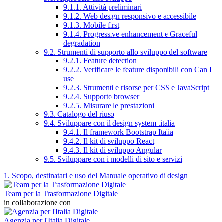
9.1.1. Attività preliminari
9.1.2. Web design responsivo e accessibile
9.1.3. Mobile first
9.1.4. Progressive enhancement e Graceful
degradation
9.2. Strumenti di supporto allo sviluppo del software
9.2.1. Feature detection
9.2.2. Verificare le feature disponibili con Can I
use
9.2.3. Strumenti e risorse per CSS e JavaScript
9.2.4. Supporto browser
9.2.5. Misurare le prestazioni
9.3. Catalogo del riuso
9.4. Sviluppare con il design system .italia
9.4.1. Il framework Bootstrap Italia
9.4.2. Il kit di sviluppo React
9.4.3. Il kit di sviluppo Angular
9.5. Sviluppare con i modelli di sito e servizi
1. Scopo, destinatari e uso del Manuale operativo di design
Team per la Trasformazione Digitale
in collaborazione con
Agenzia per l'Italia Digitale