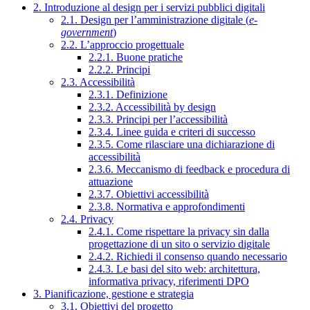
2. Introduzione al design per i servizi pubblici digitali
2.1. Design per l’amministrazione digitale (
e-
government
)
2.2. L’approccio progettuale
2.2.1. Buone pratiche
2.2.2. Principi
2.3. Accessibilità
2.3.1. Definizione
2.3.2. Accessibilità by design
2.3.3. Principi per l’accessibilità
2.3.4. Linee guida e criteri di successo
2.3.5. Come rilasciare una dichiarazione di
accessibilità
2.3.6. Meccanismo di feedback e procedura di
attuazione
2.3.7. Obiettivi accessibilità
2.3.8. Normativa e approfondimenti
2.4. Privacy
2.4.1. Come rispettare la privacy sin dalla
progettazione di un sito o servizio digitale
2.4.2. Richiedi il consenso quando necessario
2.4.3. Le basi del sito web: architettura,
informativa privacy, riferimenti DPO
3. Pianificazione, gestione e strategia
3.1. Obiettivi del progetto