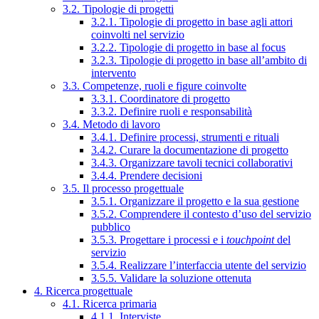
3.2. Tipologie di progetti
3.2.1. Tipologie di progetto in base agli attori
coinvolti nel servizio
3.2.2. Tipologie di progetto in base al focus
3.2.3. Tipologie di progetto in base all’ambito di
intervento
3.3. Competenze, ruoli e figure coinvolte
3.3.1. Coordinatore di progetto
3.3.2. Definire ruoli e responsabilità
3.4. Metodo di lavoro
3.4.1. Definire processi, strumenti e rituali
3.4.2. Curare la documentazione di progetto
3.4.3. Organizzare tavoli tecnici collaborativi
3.4.4. Prendere decisioni
3.5. Il processo progettuale
3.5.1. Organizzare il progetto e la sua gestione
3.5.2. Comprendere il contesto d’uso del servizio
pubblico
3.5.3. Progettare i processi e i
touchpoint
del
servizio
3.5.4. Realizzare l’interfaccia utente del servizio
3.5.5. Validare la soluzione ottenuta
4. Ricerca progettuale
4.1. Ricerca primaria
4.1.1. Interviste