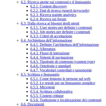
6.2. Ricerca utente sui contenuti e il linguaggio
6.2.1. Content discovery
6.2.2. Dati di ricerca (search keywords)
6.2.3. Ricerca tramite analytics
6.2.4. Ricerca sui forum
6.3. Dalla ricerca ai bisogni degli utenti
6.3.1. User stories per definire i contenuti
6.3.2. Job stories per definire i contenuti
6.3.3. Criteri di accettazione
6.4. Architettura dell’informazione
6.4.1. Definire l’architettura dell’informazione
6.4.2. Alberatura
6.4.3. Flussi di interazione
6.4.4. Sistemi di navigazione
6.4.5. Tipologie di contenuto (content type)
6.4.6. Ontologie e standard
6.4.7. Vocabolari controllati e tassonomie
6.5. Scrittura e linguaggio
6.5.1. Come leggono le persone sul web
6.5.2. Le regole per un linguaggio semplice
6.5.3. Microtesti
6.5.4. Scrittura collaborativa
6.5.5. Content critique
6.5.6. Traduzione e localizzazione dei contenuti
6.6. Documenti