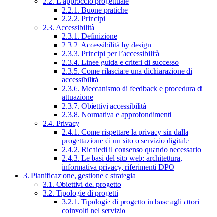
2.2. L’approccio progettuale
2.2.1. Buone pratiche
2.2.2. Principi
2.3. Accessibilità
2.3.1. Definizione
2.3.2. Accessibilità by design
2.3.3. Principi per l’accessibilità
2.3.4. Linee guida e criteri di successo
2.3.5. Come rilasciare una dichiarazione di
accessibilità
2.3.6. Meccanismo di feedback e procedura di
attuazione
2.3.7. Obiettivi accessibilità
2.3.8. Normativa e approfondimenti
2.4. Privacy
2.4.1. Come rispettare la privacy sin dalla
progettazione di un sito o servizio digitale
2.4.2. Richiedi il consenso quando necessario
2.4.3. Le basi del sito web: architettura,
informativa privacy, riferimenti DPO
3. Pianificazione, gestione e strategia
3.1. Obiettivi del progetto
3.2. Tipologie di progetti
3.2.1. Tipologie di progetto in base agli attori
coinvolti nel servizio