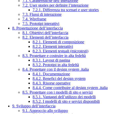
7.1. Caratteristiche dell’interazione
7.2. User stories per definire l’interazione
7.2.1. Differenza tra scenari e user stories
7.3. Flussi di interazione
7.4. Wireframe
7.5. Prototipi interattivi
8. Progettazione dell’interfaccia
8.1. Obiettivi dell’interfaccia
8.2. Elementi dell’interfaccia
8.2.1. Elementi di composizione
8.2.2. Elementi interattivi
8.2.3. Elementi testuali (microtesti)
8.3. Progettare e costruire in alta fedeltà
8.3.1. Layout di pagina
8.3.2. Prototipi in alta fedeltà
8.4. Progettare con il design system .italia
8.4.1. Documentazione
8.4.2. Benefici del design system
8.4.3. Risorse operative
8.4.4. Come contribuire al design system .italia
8.5. Progettare con i modelli di sito e servizi
8.5.1. Vantaggi dell’utilizzo dei modelli
8.5.2. I modelli di sito e servizi disponibili
9. Sviluppo dell’interfaccia
9.1. Approccio allo sviluppo