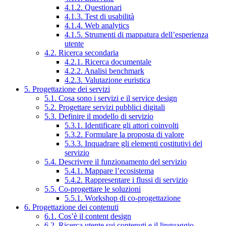
4.1.2. Questionari
4.1.3. Test di usabilità
4.1.4. Web analytics
4.1.5. Strumenti di mappatura dell’esperienza
utente
4.2. Ricerca secondaria
4.2.1. Ricerca documentale
4.2.2. Analisi benchmark
4.2.3. Valutazione euristica
5. Progettazione dei servizi
5.1. Cosa sono i servizi e il service design
5.2. Progettare servizi pubblici digitali
5.3. Definire il modello di servizio
5.3.1. Identificare gli attori coinvolti
5.3.2. Formulare la proposta di valore
5.3.3. Inquadrare gli elementi costitutivi del
servizio
5.4. Descrivere il funzionamento del servizio
5.4.1. Mappare l’ecosistema
5.4.2. Rappresentare i flussi di servizio
5.5. Co-progettare le soluzioni
5.5.1. Workshop di co-progettazione
6. Progettazione dei contenuti
6.1. Cos’è il content design
6.2. Ricerca utente sui contenuti e il linguaggio