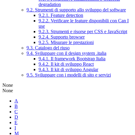
degradation
9.2. Strumenti di supporto allo sviluppo del software
9.2.1. Feature detection
9.2.2. Verificare le feature disponibili con Can I
use
9.2.3. Strumenti e risorse per CSS e JavaScript
9.2.4. Supporto browser
9.2.5. Misurare le prestazioni
9.3. Catalogo del riuso
9.4. Sviluppare con il design system .italia
9.4.1. Il framework Bootstrap Italia
9.4.2. Il kit di sviluppo React
9.4.3. Il kit di sviluppo Angular
9.5. Sviluppare con i modelli di sito e servizi
None
None
A
B
C
D
E
I
M