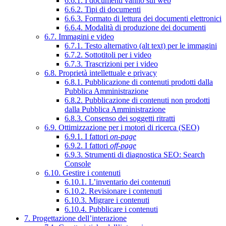
6.6.1. I documenti vanno sul web
6.6.2. Tipi di documenti
6.6.3. Formato di lettura dei documenti elettronici
6.6.4. Modalità di produzione dei documenti
6.7. Immagini e video
6.7.1. Testo alternativo (alt text) per le immagini
6.7.2. Sottotitoli per i video
6.7.3. Trascrizioni per i video
6.8. Proprietà intellettuale e privacy
6.8.1. Pubblicazione di contenuti prodotti dalla
Pubblica Amministrazione
6.8.2. Pubblicazione di contenuti non prodotti
dalla Pubblica Amministrazione
6.8.3. Consenso dei soggetti ritratti
6.9. Ottimizzazione per i motori di ricerca (SEO)
6.9.1. I fattori
on-page
6.9.2. I fattori
off-page
6.9.3. Strumenti di diagnostica SEO: Search
Console
6.10. Gestire i contenuti
6.10.1. L’inventario dei contenuti
6.10.2. Revisionare i contenuti
6.10.3. Migrare i contenuti
6.10.4. Pubblicare i contenuti
7. Progettazione dell’interazione