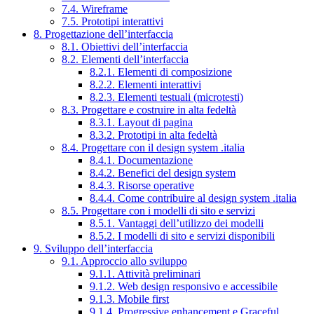
7.4. Wireframe
7.5. Prototipi interattivi
8. Progettazione dell’interfaccia
8.1. Obiettivi dell’interfaccia
8.2. Elementi dell’interfaccia
8.2.1. Elementi di composizione
8.2.2. Elementi interattivi
8.2.3. Elementi testuali (microtesti)
8.3. Progettare e costruire in alta fedeltà
8.3.1. Layout di pagina
8.3.2. Prototipi in alta fedeltà
8.4. Progettare con il design system .italia
8.4.1. Documentazione
8.4.2. Benefici del design system
8.4.3. Risorse operative
8.4.4. Come contribuire al design system .italia
8.5. Progettare con i modelli di sito e servizi
8.5.1. Vantaggi dell’utilizzo dei modelli
8.5.2. I modelli di sito e servizi disponibili
9. Sviluppo dell’interfaccia
9.1. Approccio allo sviluppo
9.1.1. Attività preliminari
9.1.2. Web design responsivo e accessibile
9.1.3. Mobile first
9.1.4. Progressive enhancement e Graceful