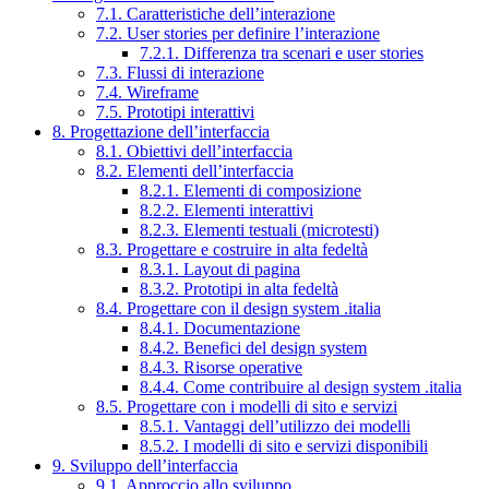
7.1. Caratteristiche dell’interazione
7.2. User stories per definire l’interazione
7.2.1. Differenza tra scenari e user stories
7.3. Flussi di interazione
7.4. Wireframe
7.5. Prototipi interattivi
8. Progettazione dell’interfaccia
8.1. Obiettivi dell’interfaccia
8.2. Elementi dell’interfaccia
8.2.1. Elementi di composizione
8.2.2. Elementi interattivi
8.2.3. Elementi testuali (microtesti)
8.3. Progettare e costruire in alta fedeltà
8.3.1. Layout di pagina
8.3.2. Prototipi in alta fedeltà
8.4. Progettare con il design system .italia
8.4.1. Documentazione
8.4.2. Benefici del design system
8.4.3. Risorse operative
8.4.4. Come contribuire al design system .italia
8.5. Progettare con i modelli di sito e servizi
8.5.1. Vantaggi dell’utilizzo dei modelli
8.5.2. I modelli di sito e servizi disponibili
9. Sviluppo dell’interfaccia
9.1. Approccio allo sviluppo