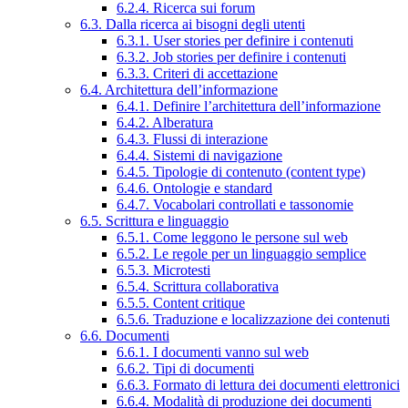
6.2.4. Ricerca sui forum
6.3. Dalla ricerca ai bisogni degli utenti
6.3.1. User stories per definire i contenuti
6.3.2. Job stories per definire i contenuti
6.3.3. Criteri di accettazione
6.4. Architettura dell’informazione
6.4.1. Definire l’architettura dell’informazione
6.4.2. Alberatura
6.4.3. Flussi di interazione
6.4.4. Sistemi di navigazione
6.4.5. Tipologie di contenuto (content type)
6.4.6. Ontologie e standard
6.4.7. Vocabolari controllati e tassonomie
6.5. Scrittura e linguaggio
6.5.1. Come leggono le persone sul web
6.5.2. Le regole per un linguaggio semplice
6.5.3. Microtesti
6.5.4. Scrittura collaborativa
6.5.5. Content critique
6.5.6. Traduzione e localizzazione dei contenuti
6.6. Documenti
6.6.1. I documenti vanno sul web
6.6.2. Tipi di documenti
6.6.3. Formato di lettura dei documenti elettronici
6.6.4. Modalità di produzione dei documenti