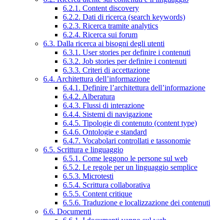
6.2.1. Content discovery
6.2.2. Dati di ricerca (search keywords)
6.2.3. Ricerca tramite analytics
6.2.4. Ricerca sui forum
6.3. Dalla ricerca ai bisogni degli utenti
6.3.1. User stories per definire i contenuti
6.3.2. Job stories per definire i contenuti
6.3.3. Criteri di accettazione
6.4. Architettura dell’informazione
6.4.1. Definire l’architettura dell’informazione
6.4.2. Alberatura
6.4.3. Flussi di interazione
6.4.4. Sistemi di navigazione
6.4.5. Tipologie di contenuto (content type)
6.4.6. Ontologie e standard
6.4.7. Vocabolari controllati e tassonomie
6.5. Scrittura e linguaggio
6.5.1. Come leggono le persone sul web
6.5.2. Le regole per un linguaggio semplice
6.5.3. Microtesti
6.5.4. Scrittura collaborativa
6.5.5. Content critique
6.5.6. Traduzione e localizzazione dei contenuti
6.6. Documenti