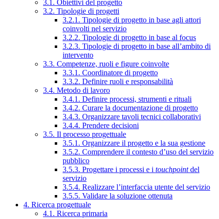
3.1. Obiettivi del progetto
3.2. Tipologie di progetti
3.2.1. Tipologie di progetto in base agli attori
coinvolti nel servizio
3.2.2. Tipologie di progetto in base al focus
3.2.3. Tipologie di progetto in base all’ambito di
intervento
3.3. Competenze, ruoli e figure coinvolte
3.3.1. Coordinatore di progetto
3.3.2. Definire ruoli e responsabilità
3.4. Metodo di lavoro
3.4.1. Definire processi, strumenti e rituali
3.4.2. Curare la documentazione di progetto
3.4.3. Organizzare tavoli tecnici collaborativi
3.4.4. Prendere decisioni
3.5. Il processo progettuale
3.5.1. Organizzare il progetto e la sua gestione
3.5.2. Comprendere il contesto d’uso del servizio
pubblico
3.5.3. Progettare i processi e i
touchpoint
del
servizio
3.5.4. Realizzare l’interfaccia utente del servizio
3.5.5. Validare la soluzione ottenuta
4. Ricerca progettuale
4.1. Ricerca primaria