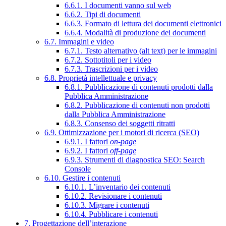
6.6.1. I documenti vanno sul web
6.6.2. Tipi di documenti
6.6.3. Formato di lettura dei documenti elettronici
6.6.4. Modalità di produzione dei documenti
6.7. Immagini e video
6.7.1. Testo alternativo (alt text) per le immagini
6.7.2. Sottotitoli per i video
6.7.3. Trascrizioni per i video
6.8. Proprietà intellettuale e privacy
6.8.1. Pubblicazione di contenuti prodotti dalla
Pubblica Amministrazione
6.8.2. Pubblicazione di contenuti non prodotti
dalla Pubblica Amministrazione
6.8.3. Consenso dei soggetti ritratti
6.9. Ottimizzazione per i motori di ricerca (SEO)
6.9.1. I fattori
on-page
6.9.2. I fattori
off-page
6.9.3. Strumenti di diagnostica SEO: Search
Console
6.10. Gestire i contenuti
6.10.1. L’inventario dei contenuti
6.10.2. Revisionare i contenuti
6.10.3. Migrare i contenuti
6.10.4. Pubblicare i contenuti
7. Progettazione dell’interazione