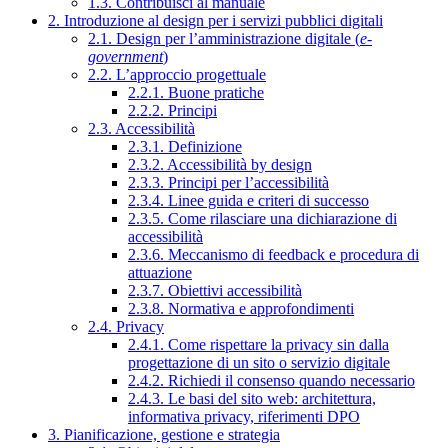
1.3. Contribuisci al manuale
2. Introduzione al design per i servizi pubblici digitali
2.1. Design per l’amministrazione digitale (
e-
government
)
2.2. L’approccio progettuale
2.2.1. Buone pratiche
2.2.2. Principi
2.3. Accessibilità
2.3.1. Definizione
2.3.2. Accessibilità by design
2.3.3. Principi per l’accessibilità
2.3.4. Linee guida e criteri di successo
2.3.5. Come rilasciare una dichiarazione di
accessibilità
2.3.6. Meccanismo di feedback e procedura di
attuazione
2.3.7. Obiettivi accessibilità
2.3.8. Normativa e approfondimenti
2.4. Privacy
2.4.1. Come rispettare la privacy sin dalla
progettazione di un sito o servizio digitale
2.4.2. Richiedi il consenso quando necessario
2.4.3. Le basi del sito web: architettura,
informativa privacy, riferimenti DPO
3. Pianificazione, gestione e strategia