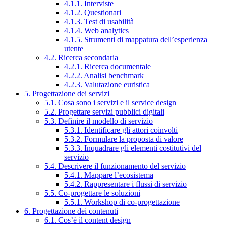
4.1.1. Interviste
4.1.2. Questionari
4.1.3. Test di usabilità
4.1.4. Web analytics
4.1.5. Strumenti di mappatura dell’esperienza
utente
4.2. Ricerca secondaria
4.2.1. Ricerca documentale
4.2.2. Analisi benchmark
4.2.3. Valutazione euristica
5. Progettazione dei servizi
5.1. Cosa sono i servizi e il service design
5.2. Progettare servizi pubblici digitali
5.3. Definire il modello di servizio
5.3.1. Identificare gli attori coinvolti
5.3.2. Formulare la proposta di valore
5.3.3. Inquadrare gli elementi costitutivi del
servizio
5.4. Descrivere il funzionamento del servizio
5.4.1. Mappare l’ecosistema
5.4.2. Rappresentare i flussi di servizio
5.5. Co-progettare le soluzioni
5.5.1. Workshop di co-progettazione
6. Progettazione dei contenuti
6.1. Cos’è il content design