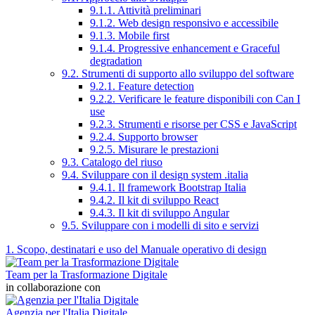
9.1.1. Attività preliminari
9.1.2. Web design responsivo e accessibile
9.1.3. Mobile first
9.1.4. Progressive enhancement e Graceful
degradation
9.2. Strumenti di supporto allo sviluppo del software
9.2.1. Feature detection
9.2.2. Verificare le feature disponibili con Can I
use
9.2.3. Strumenti e risorse per CSS e JavaScript
9.2.4. Supporto browser
9.2.5. Misurare le prestazioni
9.3. Catalogo del riuso
9.4. Sviluppare con il design system .italia
9.4.1. Il framework Bootstrap Italia
9.4.2. Il kit di sviluppo React
9.4.3. Il kit di sviluppo Angular
9.5. Sviluppare con i modelli di sito e servizi
1. Scopo, destinatari e uso del Manuale operativo di design
Team per la Trasformazione Digitale
in collaborazione con
Agenzia per l'Italia Digitale