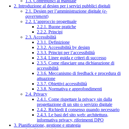
1.3. Contribuisci al manuale
2. Introduzione al design per i servizi pubblici digitali
2.1. Design per l’amministrazione digitale (
e-
government
)
2.2. L’approccio progettuale
2.2.1. Buone pratiche
2.2.2. Principi
2.3. Accessibilità
2.3.1. Definizione
2.3.2. Accessibilità by design
2.3.3. Principi per l’accessibilità
2.3.4. Linee guida e criteri di successo
2.3.5. Come rilasciare una dichiarazione di
accessibilità
2.3.6. Meccanismo di feedback e procedura di
attuazione
2.3.7. Obiettivi accessibilità
2.3.8. Normativa e approfondimenti
2.4. Privacy
2.4.1. Come rispettare la privacy sin dalla
progettazione di un sito o servizio digitale
2.4.2. Richiedi il consenso quando necessario
2.4.3. Le basi del sito web: architettura,
informativa privacy, riferimenti DPO
3. Pianificazione, gestione e strategia