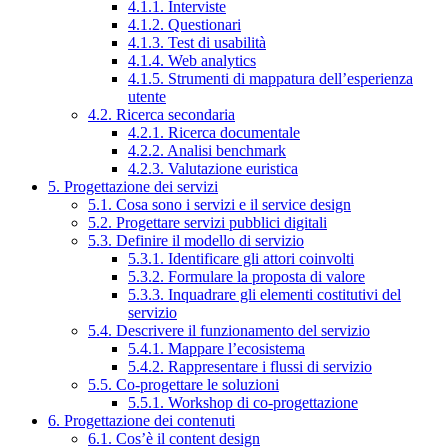
4.1.1. Interviste
4.1.2. Questionari
4.1.3. Test di usabilità
4.1.4. Web analytics
4.1.5. Strumenti di mappatura dell’esperienza
utente
4.2. Ricerca secondaria
4.2.1. Ricerca documentale
4.2.2. Analisi benchmark
4.2.3. Valutazione euristica
5. Progettazione dei servizi
5.1. Cosa sono i servizi e il service design
5.2. Progettare servizi pubblici digitali
5.3. Definire il modello di servizio
5.3.1. Identificare gli attori coinvolti
5.3.2. Formulare la proposta di valore
5.3.3. Inquadrare gli elementi costitutivi del
servizio
5.4. Descrivere il funzionamento del servizio
5.4.1. Mappare l’ecosistema
5.4.2. Rappresentare i flussi di servizio
5.5. Co-progettare le soluzioni
5.5.1. Workshop di co-progettazione
6. Progettazione dei contenuti
6.1. Cos’è il content design