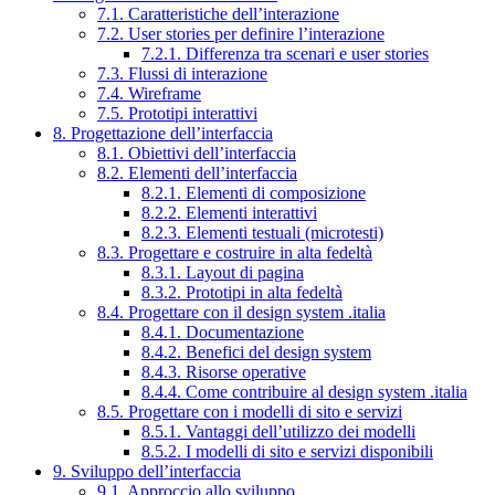
7.1. Caratteristiche dell’interazione
7.2. User stories per definire l’interazione
7.2.1. Differenza tra scenari e user stories
7.3. Flussi di interazione
7.4. Wireframe
7.5. Prototipi interattivi
8. Progettazione dell’interfaccia
8.1. Obiettivi dell’interfaccia
8.2. Elementi dell’interfaccia
8.2.1. Elementi di composizione
8.2.2. Elementi interattivi
8.2.3. Elementi testuali (microtesti)
8.3. Progettare e costruire in alta fedeltà
8.3.1. Layout di pagina
8.3.2. Prototipi in alta fedeltà
8.4. Progettare con il design system .italia
8.4.1. Documentazione
8.4.2. Benefici del design system
8.4.3. Risorse operative
8.4.4. Come contribuire al design system .italia
8.5. Progettare con i modelli di sito e servizi
8.5.1. Vantaggi dell’utilizzo dei modelli
8.5.2. I modelli di sito e servizi disponibili
9. Sviluppo dell’interfaccia
9.1. Approccio allo sviluppo