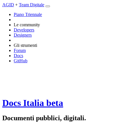
AGID
+
Team Digitale
Piano Triennale
Le community
Developers
Designers
Gli strumenti
Forum
Docs
GitHub
Docs Italia
beta
Documenti pubblici, digitali.