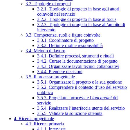
3.2. Tipologie di progetti
3.2.1. Tipologie di progetto in base agli attori
coinvolti nel servizio
3.2.2. Tipologie di progetto in base al focus
3.2.3. Tipologie di progetto in base all’ambito di
intervento
3.3. Competenze, ruoli e figure coinvolte
3.3.1. Coordinatore di progetto
3.3.2. Definire ruoli e responsabilità
3.4. Metodo di lavoro
3.4.1. Definire processi, strumenti e rituali
3.4.2. Curare la documentazione di progetto
3.4.3. Organizzare tavoli tecnici collaborativi
3.4.4. Prendere decisioni
3.5. Il processo progettuale
3.5.1. Organizzare il progetto e la sua gestione
3.5.2. Comprendere il contesto d’uso del servizio
pubblico
3.5.3. Progettare i processi e i
touchpoint
del
servizio
3.5.4. Realizzare l’interfaccia utente del servizio
3.5.5. Validare la soluzione ottenuta
4. Ricerca progettuale
4.1. Ricerca primaria
4.1.1. Interviste