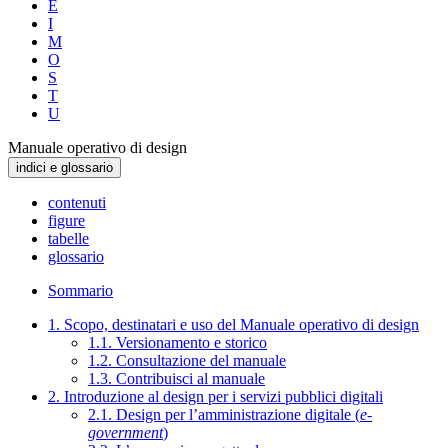
E
I
M
O
S
T
U
Manuale operativo di design
indici e glossario
contenuti
figure
tabelle
glossario
Sommario
1. Scopo, destinatari e uso del Manuale operativo di design
1.1. Versionamento e storico
1.2. Consultazione del manuale
1.3. Contribuisci al manuale
2. Introduzione al design per i servizi pubblici digitali
2.1. Design per l’amministrazione digitale (
e-
government
)