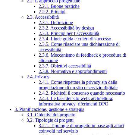
2.2. L’approccio progettuale
2.2.1. Buone pratiche
2.2.2. Principi
2.3. Accessibilità
2.3.1. Definizione
2.3.2. Accessibilità by design
2.3.3. Principi per l’accessibilità
2.3.4. Linee guida e criteri di successo
2.3.5. Come rilasciare una dichiarazione di
accessibilità
2.3.6. Meccanismo di feedback e procedura di
attuazione
2.3.7. Obiettivi accessibilità
2.3.8. Normativa e approfondimenti
2.4. Privacy
2.4.1. Come rispettare la privacy sin dalla
progettazione di un sito o servizio digitale
2.4.2. Richiedi il consenso quando necessario
2.4.3. Le basi del sito web: architettura,
informativa privacy, riferimenti DPO
3. Pianificazione, gestione e strategia
3.1. Obiettivi del progetto
3.2. Tipologie di progetti
3.2.1. Tipologie di progetto in base agli attori
coinvolti nel servizio