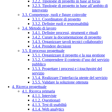
3.2.2. Tipologie di progetto in base al focus
3.2.3. Tipologie di progetto in base all’ambito di
intervento
3.3. Competenze, ruoli e figure coinvolte
3.3.1. Coordinatore di progetto
3.3.2. Definire ruoli e responsabilità
3.4. Metodo di lavoro
3.4.1. Definire processi, strumenti e rituali
3.4.2. Curare la documentazione di progetto
3.4.3. Organizzare tavoli tecnici collaborativi
3.4.4. Prendere decisioni
3.5. Il processo progettuale
3.5.1. Organizzare il progetto e la sua gestione
3.5.2. Comprendere il contesto d’uso del servizio
pubblico
3.5.3. Progettare i processi e i
touchpoint
del
servizio
3.5.4. Realizzare l’interfaccia utente del servizio
3.5.5. Validare la soluzione ottenuta
4. Ricerca progettuale
4.1. Ricerca primaria
4.1.1. Interviste
4.1.2. Questionari
4.1.3. Test di usabilità
4.1.4. Web analytics