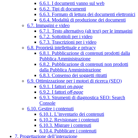
6.6.1. I documenti vanno sul web
6.6.2. Tipi di documenti
6.6.3. Formato di lettura dei documenti elettronici
6.6.4. Modalità di produzione dei documenti
6.7. Immagini e video
6.7.1. Testo alternativo (alt text) per le immagini
6.7.2. Sottotitoli per i video
6.7.3. Trascrizioni per i video
6.8. Proprietà intellettuale e privacy
6.8.1. Pubblicazione di contenuti prodotti dalla
Pubblica Amministrazione
6.8.2. Pubblicazione di contenuti non prodotti
dalla Pubblica Amministrazione
6.8.3. Consenso dei soggetti ritratti
6.9. Ottimizzazione per i motori di ricerca (SEO)
6.9.1. I fattori
on-page
6.9.2. I fattori
off-page
6.9.3. Strumenti di diagnostica SEO: Search
Console
6.10. Gestire i contenuti
6.10.1. L’inventario dei contenuti
6.10.2. Revisionare i contenuti
6.10.3. Migrare i contenuti
6.10.4. Pubblicare i contenuti
7. Progettazione dell’interazione