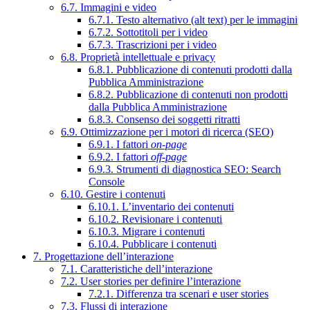
6.7. Immagini e video
6.7.1. Testo alternativo (alt text) per le immagini
6.7.2. Sottotitoli per i video
6.7.3. Trascrizioni per i video
6.8. Proprietà intellettuale e privacy
6.8.1. Pubblicazione di contenuti prodotti dalla
Pubblica Amministrazione
6.8.2. Pubblicazione di contenuti non prodotti
dalla Pubblica Amministrazione
6.8.3. Consenso dei soggetti ritratti
6.9. Ottimizzazione per i motori di ricerca (SEO)
6.9.1. I fattori
on-page
6.9.2. I fattori
off-page
6.9.3. Strumenti di diagnostica SEO: Search
Console
6.10. Gestire i contenuti
6.10.1. L’inventario dei contenuti
6.10.2. Revisionare i contenuti
6.10.3. Migrare i contenuti
6.10.4. Pubblicare i contenuti
7. Progettazione dell’interazione
7.1. Caratteristiche dell’interazione
7.2. User stories per definire l’interazione
7.2.1. Differenza tra scenari e user stories
7.3. Flussi di interazione