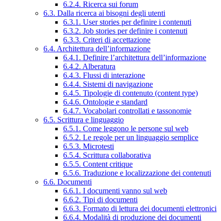
6.2.4. Ricerca sui forum
6.3. Dalla ricerca ai bisogni degli utenti
6.3.1. User stories per definire i contenuti
6.3.2. Job stories per definire i contenuti
6.3.3. Criteri di accettazione
6.4. Architettura dell’informazione
6.4.1. Definire l’architettura dell’informazione
6.4.2. Alberatura
6.4.3. Flussi di interazione
6.4.4. Sistemi di navigazione
6.4.5. Tipologie di contenuto (content type)
6.4.6. Ontologie e standard
6.4.7. Vocabolari controllati e tassonomie
6.5. Scrittura e linguaggio
6.5.1. Come leggono le persone sul web
6.5.2. Le regole per un linguaggio semplice
6.5.3. Microtesti
6.5.4. Scrittura collaborativa
6.5.5. Content critique
6.5.6. Traduzione e localizzazione dei contenuti
6.6. Documenti
6.6.1. I documenti vanno sul web
6.6.2. Tipi di documenti
6.6.3. Formato di lettura dei documenti elettronici
6.6.4. Modalità di produzione dei documenti