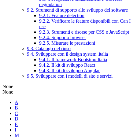
degradation
9.2. Strumenti di supporto allo sviluppo del software
9.2.1. Feature detection
9.2.2. Verificare le feature disponibili con Can I
use
9.2.3. Strumenti e risorse per CSS e JavaScript
9.2.4. Supporto browser
9.2.5. Misurare le prestazioni
9.3. Catalogo del riuso
9.4. Sviluppare con il design system .italia
9.4.1. Il framework Bootstrap Italia
9.4.2. Il kit di sviluppo React
9.4.3. Il kit di sviluppo Angular
9.5. Sviluppare con i modelli di sito e servizi
None
None
A
B
C
D
E
I
M