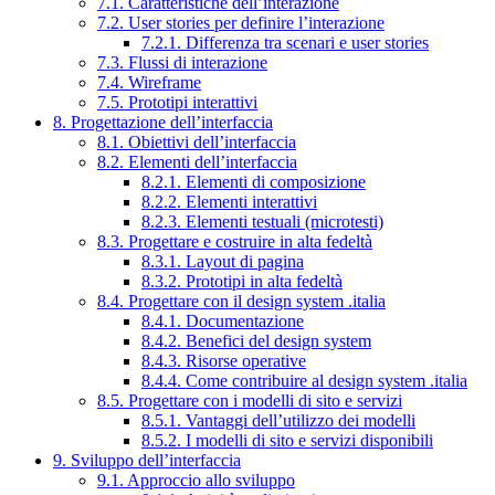
7.1. Caratteristiche dell’interazione
7.2. User stories per definire l’interazione
7.2.1. Differenza tra scenari e user stories
7.3. Flussi di interazione
7.4. Wireframe
7.5. Prototipi interattivi
8. Progettazione dell’interfaccia
8.1. Obiettivi dell’interfaccia
8.2. Elementi dell’interfaccia
8.2.1. Elementi di composizione
8.2.2. Elementi interattivi
8.2.3. Elementi testuali (microtesti)
8.3. Progettare e costruire in alta fedeltà
8.3.1. Layout di pagina
8.3.2. Prototipi in alta fedeltà
8.4. Progettare con il design system .italia
8.4.1. Documentazione
8.4.2. Benefici del design system
8.4.3. Risorse operative
8.4.4. Come contribuire al design system .italia
8.5. Progettare con i modelli di sito e servizi
8.5.1. Vantaggi dell’utilizzo dei modelli
8.5.2. I modelli di sito e servizi disponibili
9. Sviluppo dell’interfaccia
9.1. Approccio allo sviluppo