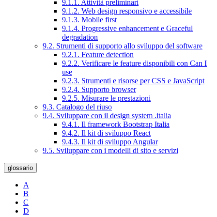
9.1.1. Attività preliminari
9.1.2. Web design responsivo e accessibile
9.1.3. Mobile first
9.1.4. Progressive enhancement e Graceful
degradation
9.2. Strumenti di supporto allo sviluppo del software
9.2.1. Feature detection
9.2.2. Verificare le feature disponibili con Can I
use
9.2.3. Strumenti e risorse per CSS e JavaScript
9.2.4. Supporto browser
9.2.5. Misurare le prestazioni
9.3. Catalogo del riuso
9.4. Sviluppare con il design system .italia
9.4.1. Il framework Bootstrap Italia
9.4.2. Il kit di sviluppo React
9.4.3. Il kit di sviluppo Angular
9.5. Sviluppare con i modelli di sito e servizi
glossario
A
B
C
D