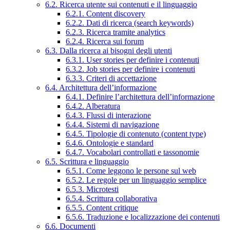
6.2. Ricerca utente sui contenuti e il linguaggio
6.2.1. Content discovery
6.2.2. Dati di ricerca (search keywords)
6.2.3. Ricerca tramite analytics
6.2.4. Ricerca sui forum
6.3. Dalla ricerca ai bisogni degli utenti
6.3.1. User stories per definire i contenuti
6.3.2. Job stories per definire i contenuti
6.3.3. Criteri di accettazione
6.4. Architettura dell’informazione
6.4.1. Definire l’architettura dell’informazione
6.4.2. Alberatura
6.4.3. Flussi di interazione
6.4.4. Sistemi di navigazione
6.4.5. Tipologie di contenuto (content type)
6.4.6. Ontologie e standard
6.4.7. Vocabolari controllati e tassonomie
6.5. Scrittura e linguaggio
6.5.1. Come leggono le persone sul web
6.5.2. Le regole per un linguaggio semplice
6.5.3. Microtesti
6.5.4. Scrittura collaborativa
6.5.5. Content critique
6.5.6. Traduzione e localizzazione dei contenuti
6.6. Documenti