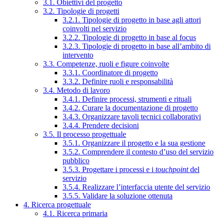
3.1. Obiettivi del progetto
3.2. Tipologie di progetti
3.2.1. Tipologie di progetto in base agli attori
coinvolti nel servizio
3.2.2. Tipologie di progetto in base al focus
3.2.3. Tipologie di progetto in base all’ambito di
intervento
3.3. Competenze, ruoli e figure coinvolte
3.3.1. Coordinatore di progetto
3.3.2. Definire ruoli e responsabilità
3.4. Metodo di lavoro
3.4.1. Definire processi, strumenti e rituali
3.4.2. Curare la documentazione di progetto
3.4.3. Organizzare tavoli tecnici collaborativi
3.4.4. Prendere decisioni
3.5. Il processo progettuale
3.5.1. Organizzare il progetto e la sua gestione
3.5.2. Comprendere il contesto d’uso del servizio
pubblico
3.5.3. Progettare i processi e i
touchpoint
del
servizio
3.5.4. Realizzare l’interfaccia utente del servizio
3.5.5. Validare la soluzione ottenuta
4. Ricerca progettuale
4.1. Ricerca primaria