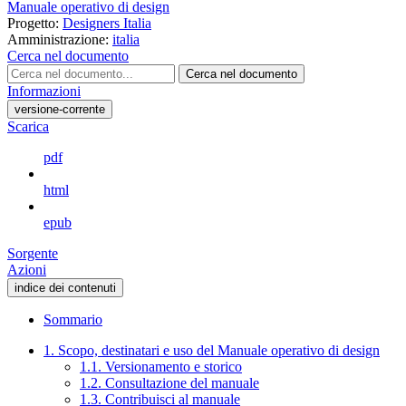
Manuale operativo di design
Progetto:
Designers Italia
Amministrazione:
italia
Cerca nel documento
Cerca nel documento
Informazioni
versione-corrente
Scarica
pdf
html
epub
Sorgente
Azioni
indice dei contenuti
Sommario
1. Scopo, destinatari e uso del Manuale operativo di design
1.1. Versionamento e storico
1.2. Consultazione del manuale
1.3. Contribuisci al manuale