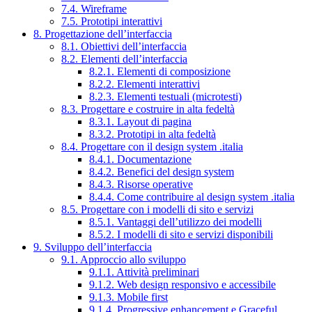
7.4. Wireframe
7.5. Prototipi interattivi
8. Progettazione dell’interfaccia
8.1. Obiettivi dell’interfaccia
8.2. Elementi dell’interfaccia
8.2.1. Elementi di composizione
8.2.2. Elementi interattivi
8.2.3. Elementi testuali (microtesti)
8.3. Progettare e costruire in alta fedeltà
8.3.1. Layout di pagina
8.3.2. Prototipi in alta fedeltà
8.4. Progettare con il design system .italia
8.4.1. Documentazione
8.4.2. Benefici del design system
8.4.3. Risorse operative
8.4.4. Come contribuire al design system .italia
8.5. Progettare con i modelli di sito e servizi
8.5.1. Vantaggi dell’utilizzo dei modelli
8.5.2. I modelli di sito e servizi disponibili
9. Sviluppo dell’interfaccia
9.1. Approccio allo sviluppo
9.1.1. Attività preliminari
9.1.2. Web design responsivo e accessibile
9.1.3. Mobile first
9.1.4. Progressive enhancement e Graceful