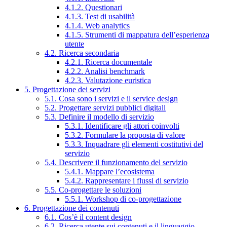
4.1.2. Questionari
4.1.3. Test di usabilità
4.1.4. Web analytics
4.1.5. Strumenti di mappatura dell’esperienza
utente
4.2. Ricerca secondaria
4.2.1. Ricerca documentale
4.2.2. Analisi benchmark
4.2.3. Valutazione euristica
5. Progettazione dei servizi
5.1. Cosa sono i servizi e il service design
5.2. Progettare servizi pubblici digitali
5.3. Definire il modello di servizio
5.3.1. Identificare gli attori coinvolti
5.3.2. Formulare la proposta di valore
5.3.3. Inquadrare gli elementi costitutivi del
servizio
5.4. Descrivere il funzionamento del servizio
5.4.1. Mappare l’ecosistema
5.4.2. Rappresentare i flussi di servizio
5.5. Co-progettare le soluzioni
5.5.1. Workshop di co-progettazione
6. Progettazione dei contenuti
6.1. Cos’è il content design
6.2. Ricerca utente sui contenuti e il linguaggio