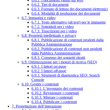
6.6.1. I documenti vanno sul web
6.6.2. Tipi di documenti
6.6.3. Formato di lettura dei documenti elettronici
6.6.4. Modalità di produzione dei documenti
6.7. Immagini e video
6.7.1. Testo alternativo (alt text) per le immagini
6.7.2. Sottotitoli per i video
6.7.3. Trascrizioni per i video
6.8. Proprietà intellettuale e privacy
6.8.1. Pubblicazione di contenuti prodotti dalla
Pubblica Amministrazione
6.8.2. Pubblicazione di contenuti non prodotti
dalla Pubblica Amministrazione
6.8.3. Consenso dei soggetti ritratti
6.9. Ottimizzazione per i motori di ricerca (SEO)
6.9.1. I fattori
on-page
6.9.2. I fattori
off-page
6.9.3. Strumenti di diagnostica SEO: Search
Console
6.10. Gestire i contenuti
6.10.1. L’inventario dei contenuti
6.10.2. Revisionare i contenuti
6.10.3. Migrare i contenuti
6.10.4. Pubblicare i contenuti
7. Progettazione dell’interazione