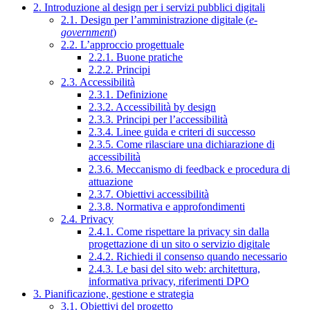
2. Introduzione al design per i servizi pubblici digitali
2.1. Design per l’amministrazione digitale (
e-
government
)
2.2. L’approccio progettuale
2.2.1. Buone pratiche
2.2.2. Principi
2.3. Accessibilità
2.3.1. Definizione
2.3.2. Accessibilità by design
2.3.3. Principi per l’accessibilità
2.3.4. Linee guida e criteri di successo
2.3.5. Come rilasciare una dichiarazione di
accessibilità
2.3.6. Meccanismo di feedback e procedura di
attuazione
2.3.7. Obiettivi accessibilità
2.3.8. Normativa e approfondimenti
2.4. Privacy
2.4.1. Come rispettare la privacy sin dalla
progettazione di un sito o servizio digitale
2.4.2. Richiedi il consenso quando necessario
2.4.3. Le basi del sito web: architettura,
informativa privacy, riferimenti DPO
3. Pianificazione, gestione e strategia
3.1. Obiettivi del progetto