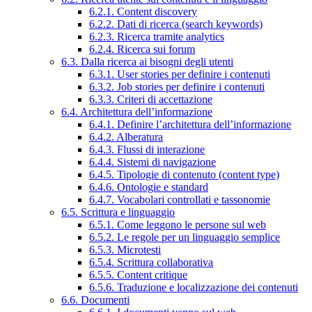
6.2.1. Content discovery
6.2.2. Dati di ricerca (search keywords)
6.2.3. Ricerca tramite analytics
6.2.4. Ricerca sui forum
6.3. Dalla ricerca ai bisogni degli utenti
6.3.1. User stories per definire i contenuti
6.3.2. Job stories per definire i contenuti
6.3.3. Criteri di accettazione
6.4. Architettura dell’informazione
6.4.1. Definire l’architettura dell’informazione
6.4.2. Alberatura
6.4.3. Flussi di interazione
6.4.4. Sistemi di navigazione
6.4.5. Tipologie di contenuto (content type)
6.4.6. Ontologie e standard
6.4.7. Vocabolari controllati e tassonomie
6.5. Scrittura e linguaggio
6.5.1. Come leggono le persone sul web
6.5.2. Le regole per un linguaggio semplice
6.5.3. Microtesti
6.5.4. Scrittura collaborativa
6.5.5. Content critique
6.5.6. Traduzione e localizzazione dei contenuti
6.6. Documenti