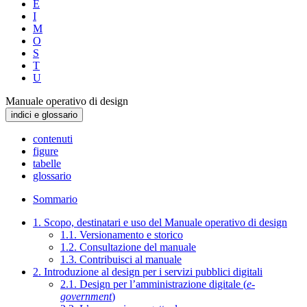
E
I
M
O
S
T
U
Manuale operativo di design
indici e glossario
contenuti
figure
tabelle
glossario
Sommario
1. Scopo, destinatari e uso del Manuale operativo di design
1.1. Versionamento e storico
1.2. Consultazione del manuale
1.3. Contribuisci al manuale
2. Introduzione al design per i servizi pubblici digitali
2.1. Design per l’amministrazione digitale (
e-
government
)