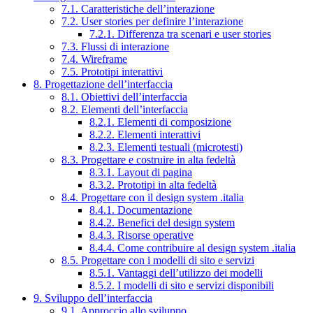
7.1. Caratteristiche dell’interazione
7.2. User stories per definire l’interazione
7.2.1. Differenza tra scenari e user stories
7.3. Flussi di interazione
7.4. Wireframe
7.5. Prototipi interattivi
8. Progettazione dell’interfaccia
8.1. Obiettivi dell’interfaccia
8.2. Elementi dell’interfaccia
8.2.1. Elementi di composizione
8.2.2. Elementi interattivi
8.2.3. Elementi testuali (microtesti)
8.3. Progettare e costruire in alta fedeltà
8.3.1. Layout di pagina
8.3.2. Prototipi in alta fedeltà
8.4. Progettare con il design system .italia
8.4.1. Documentazione
8.4.2. Benefici del design system
8.4.3. Risorse operative
8.4.4. Come contribuire al design system .italia
8.5. Progettare con i modelli di sito e servizi
8.5.1. Vantaggi dell’utilizzo dei modelli
8.5.2. I modelli di sito e servizi disponibili
9. Sviluppo dell’interfaccia
9.1. Approccio allo sviluppo