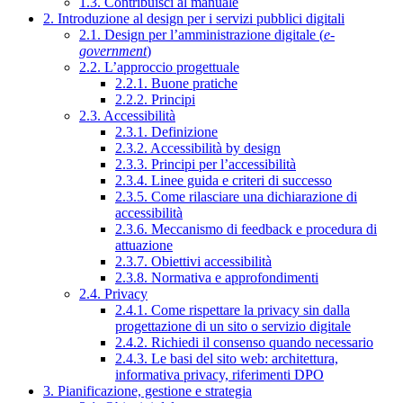
1.3. Contribuisci al manuale
2. Introduzione al design per i servizi pubblici digitali
2.1. Design per l’amministrazione digitale (
e-
government
)
2.2. L’approccio progettuale
2.2.1. Buone pratiche
2.2.2. Principi
2.3. Accessibilità
2.3.1. Definizione
2.3.2. Accessibilità by design
2.3.3. Principi per l’accessibilità
2.3.4. Linee guida e criteri di successo
2.3.5. Come rilasciare una dichiarazione di
accessibilità
2.3.6. Meccanismo di feedback e procedura di
attuazione
2.3.7. Obiettivi accessibilità
2.3.8. Normativa e approfondimenti
2.4. Privacy
2.4.1. Come rispettare la privacy sin dalla
progettazione di un sito o servizio digitale
2.4.2. Richiedi il consenso quando necessario
2.4.3. Le basi del sito web: architettura,
informativa privacy, riferimenti DPO
3. Pianificazione, gestione e strategia