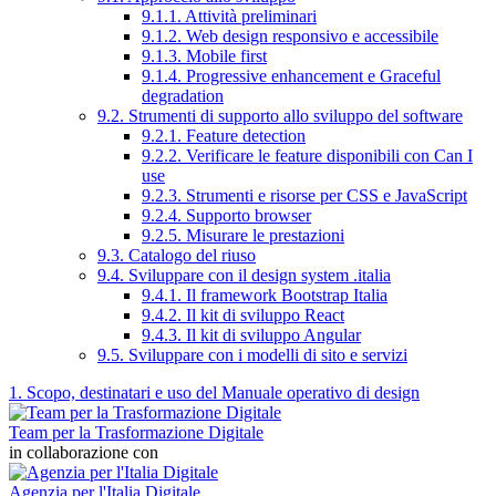
9.1.1. Attività preliminari
9.1.2. Web design responsivo e accessibile
9.1.3. Mobile first
9.1.4. Progressive enhancement e Graceful
degradation
9.2. Strumenti di supporto allo sviluppo del software
9.2.1. Feature detection
9.2.2. Verificare le feature disponibili con Can I
use
9.2.3. Strumenti e risorse per CSS e JavaScript
9.2.4. Supporto browser
9.2.5. Misurare le prestazioni
9.3. Catalogo del riuso
9.4. Sviluppare con il design system .italia
9.4.1. Il framework Bootstrap Italia
9.4.2. Il kit di sviluppo React
9.4.3. Il kit di sviluppo Angular
9.5. Sviluppare con i modelli di sito e servizi
1. Scopo, destinatari e uso del Manuale operativo di design
Team per la Trasformazione Digitale
in collaborazione con
Agenzia per l'Italia Digitale