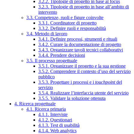
3.2.2. Tipologie di progetto in base al focus
3.2.3. Tipologie di progetto in base all’ambito di
intervento
3.3. Competenze, ruoli e figure coinvolte
3.3.1. Coordinatore di progetto
3.3.2. Definire ruoli e responsabilità
3.4. Metodo di lavoro
3.4.1. Definire processi, strumenti e rituali
3.4.2. Curare la documentazione di progetto
3.4.3. Organizzare tavoli tecnici collaborativi
3.4.4. Prendere decisioni
3.5. Il processo progettuale
3.5.1. Organizzare il progetto e la sua gestione
3.5.2. Comprendere il contesto d’uso del servizio
pubblico
3.5.3. Progettare i processi e i
touchpoint
del
servizio
3.5.4. Realizzare l’interfaccia utente del servizio
3.5.5. Validare la soluzione ottenuta
4. Ricerca progettuale
4.1. Ricerca primaria
4.1.1. Interviste
4.1.2. Questionari
4.1.3. Test di usabilità
4.1.4. Web analytics