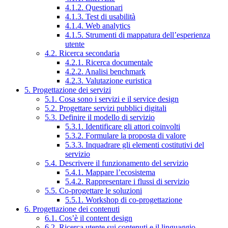
4.1.2. Questionari
4.1.3. Test di usabilità
4.1.4. Web analytics
4.1.5. Strumenti di mappatura dell’esperienza
utente
4.2. Ricerca secondaria
4.2.1. Ricerca documentale
4.2.2. Analisi benchmark
4.2.3. Valutazione euristica
5. Progettazione dei servizi
5.1. Cosa sono i servizi e il service design
5.2. Progettare servizi pubblici digitali
5.3. Definire il modello di servizio
5.3.1. Identificare gli attori coinvolti
5.3.2. Formulare la proposta di valore
5.3.3. Inquadrare gli elementi costitutivi del
servizio
5.4. Descrivere il funzionamento del servizio
5.4.1. Mappare l’ecosistema
5.4.2. Rappresentare i flussi di servizio
5.5. Co-progettare le soluzioni
5.5.1. Workshop di co-progettazione
6. Progettazione dei contenuti
6.1. Cos’è il content design
6.2. Ricerca utente sui contenuti e il linguaggio