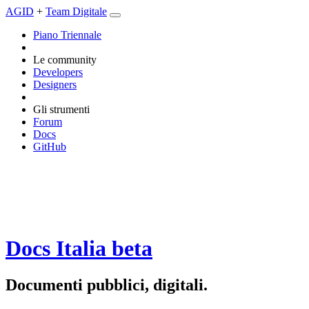
AGID
+
Team Digitale
Piano Triennale
Le community
Developers
Designers
Gli strumenti
Forum
Docs
GitHub
Docs Italia
beta
Documenti pubblici, digitali.