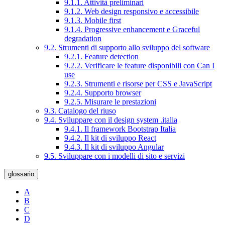
9.1.1. Attività preliminari
9.1.2. Web design responsivo e accessibile
9.1.3. Mobile first
9.1.4. Progressive enhancement e Graceful
degradation
9.2. Strumenti di supporto allo sviluppo del software
9.2.1. Feature detection
9.2.2. Verificare le feature disponibili con Can I
use
9.2.3. Strumenti e risorse per CSS e JavaScript
9.2.4. Supporto browser
9.2.5. Misurare le prestazioni
9.3. Catalogo del riuso
9.4. Sviluppare con il design system .italia
9.4.1. Il framework Bootstrap Italia
9.4.2. Il kit di sviluppo React
9.4.3. Il kit di sviluppo Angular
9.5. Sviluppare con i modelli di sito e servizi
glossario
A
B
C
D