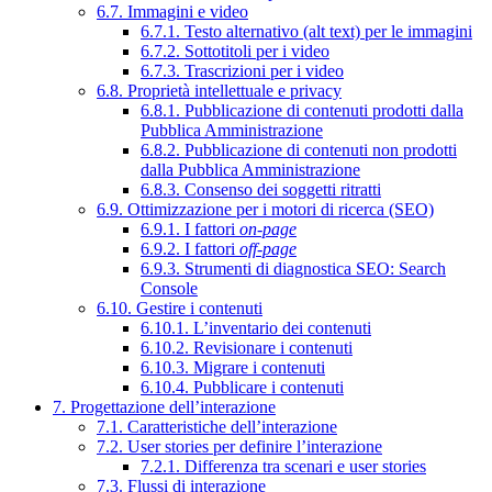
6.7. Immagini e video
6.7.1. Testo alternativo (alt text) per le immagini
6.7.2. Sottotitoli per i video
6.7.3. Trascrizioni per i video
6.8. Proprietà intellettuale e privacy
6.8.1. Pubblicazione di contenuti prodotti dalla
Pubblica Amministrazione
6.8.2. Pubblicazione di contenuti non prodotti
dalla Pubblica Amministrazione
6.8.3. Consenso dei soggetti ritratti
6.9. Ottimizzazione per i motori di ricerca (SEO)
6.9.1. I fattori
on-page
6.9.2. I fattori
off-page
6.9.3. Strumenti di diagnostica SEO: Search
Console
6.10. Gestire i contenuti
6.10.1. L’inventario dei contenuti
6.10.2. Revisionare i contenuti
6.10.3. Migrare i contenuti
6.10.4. Pubblicare i contenuti
7. Progettazione dell’interazione
7.1. Caratteristiche dell’interazione
7.2. User stories per definire l’interazione
7.2.1. Differenza tra scenari e user stories
7.3. Flussi di interazione