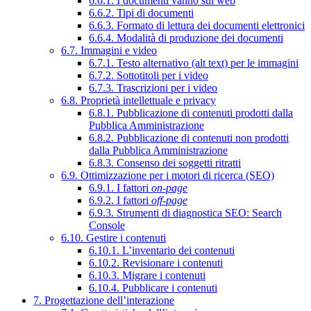
6.6.1. I documenti vanno sul web
6.6.2. Tipi di documenti
6.6.3. Formato di lettura dei documenti elettronici
6.6.4. Modalità di produzione dei documenti
6.7. Immagini e video
6.7.1. Testo alternativo (alt text) per le immagini
6.7.2. Sottotitoli per i video
6.7.3. Trascrizioni per i video
6.8. Proprietà intellettuale e privacy
6.8.1. Pubblicazione di contenuti prodotti dalla
Pubblica Amministrazione
6.8.2. Pubblicazione di contenuti non prodotti
dalla Pubblica Amministrazione
6.8.3. Consenso dei soggetti ritratti
6.9. Ottimizzazione per i motori di ricerca (SEO)
6.9.1. I fattori
on-page
6.9.2. I fattori
off-page
6.9.3. Strumenti di diagnostica SEO: Search
Console
6.10. Gestire i contenuti
6.10.1. L’inventario dei contenuti
6.10.2. Revisionare i contenuti
6.10.3. Migrare i contenuti
6.10.4. Pubblicare i contenuti
7. Progettazione dell’interazione