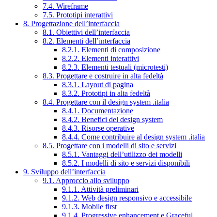
7.4. Wireframe
7.5. Prototipi interattivi
8. Progettazione dell’interfaccia
8.1. Obiettivi dell’interfaccia
8.2. Elementi dell’interfaccia
8.2.1. Elementi di composizione
8.2.2. Elementi interattivi
8.2.3. Elementi testuali (microtesti)
8.3. Progettare e costruire in alta fedeltà
8.3.1. Layout di pagina
8.3.2. Prototipi in alta fedeltà
8.4. Progettare con il design system .italia
8.4.1. Documentazione
8.4.2. Benefici del design system
8.4.3. Risorse operative
8.4.4. Come contribuire al design system .italia
8.5. Progettare con i modelli di sito e servizi
8.5.1. Vantaggi dell’utilizzo dei modelli
8.5.2. I modelli di sito e servizi disponibili
9. Sviluppo dell’interfaccia
9.1. Approccio allo sviluppo
9.1.1. Attività preliminari
9.1.2. Web design responsivo e accessibile
9.1.3. Mobile first
9.1.4. Progressive enhancement e Graceful