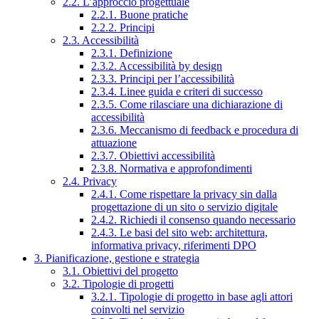
2.2. L’approccio progettuale
2.2.1. Buone pratiche
2.2.2. Principi
2.3. Accessibilità
2.3.1. Definizione
2.3.2. Accessibilità by design
2.3.3. Principi per l’accessibilità
2.3.4. Linee guida e criteri di successo
2.3.5. Come rilasciare una dichiarazione di
accessibilità
2.3.6. Meccanismo di feedback e procedura di
attuazione
2.3.7. Obiettivi accessibilità
2.3.8. Normativa e approfondimenti
2.4. Privacy
2.4.1. Come rispettare la privacy sin dalla
progettazione di un sito o servizio digitale
2.4.2. Richiedi il consenso quando necessario
2.4.3. Le basi del sito web: architettura,
informativa privacy, riferimenti DPO
3. Pianificazione, gestione e strategia
3.1. Obiettivi del progetto
3.2. Tipologie di progetti
3.2.1. Tipologie di progetto in base agli attori
coinvolti nel servizio