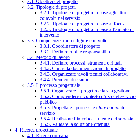
3.1. Obiettivi del progetto
3.2. Tipologie di progetti
3.2.1. Tipologie di progetto in base agli attori
coinvolti nel servizio
3.2.2. Tipologie di progetto in base al focus
3.2.3. Tipologie di progetto in base all’ambito di
intervento
3.3. Competenze, ruoli e figure coinvolte
3.3.1. Coordinatore di progetto
3.3.2. Definire ruoli e responsabilità
3.4. Metodo di lavoro
3.4.1. Definire processi, strumenti e rituali
3.4.2. Curare la documentazione di progetto
3.4.3. Organizzare tavoli tecnici collaborativi
3.4.4. Prendere decisioni
3.5. Il processo progettuale
3.5.1. Organizzare il progetto e la sua gestione
3.5.2. Comprendere il contesto d’uso del servizio
pubblico
3.5.3. Progettare i processi e i
touchpoint
del
servizio
3.5.4. Realizzare l’interfaccia utente del servizio
3.5.5. Validare la soluzione ottenuta
4. Ricerca progettuale
4.1. Ricerca primaria