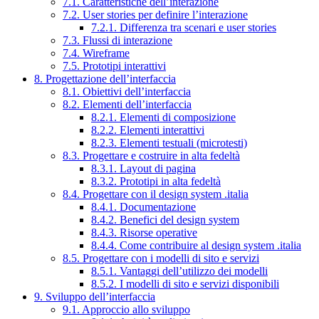
7.1. Caratteristiche dell’interazione
7.2. User stories per definire l’interazione
7.2.1. Differenza tra scenari e user stories
7.3. Flussi di interazione
7.4. Wireframe
7.5. Prototipi interattivi
8. Progettazione dell’interfaccia
8.1. Obiettivi dell’interfaccia
8.2. Elementi dell’interfaccia
8.2.1. Elementi di composizione
8.2.2. Elementi interattivi
8.2.3. Elementi testuali (microtesti)
8.3. Progettare e costruire in alta fedeltà
8.3.1. Layout di pagina
8.3.2. Prototipi in alta fedeltà
8.4. Progettare con il design system .italia
8.4.1. Documentazione
8.4.2. Benefici del design system
8.4.3. Risorse operative
8.4.4. Come contribuire al design system .italia
8.5. Progettare con i modelli di sito e servizi
8.5.1. Vantaggi dell’utilizzo dei modelli
8.5.2. I modelli di sito e servizi disponibili
9. Sviluppo dell’interfaccia
9.1. Approccio allo sviluppo