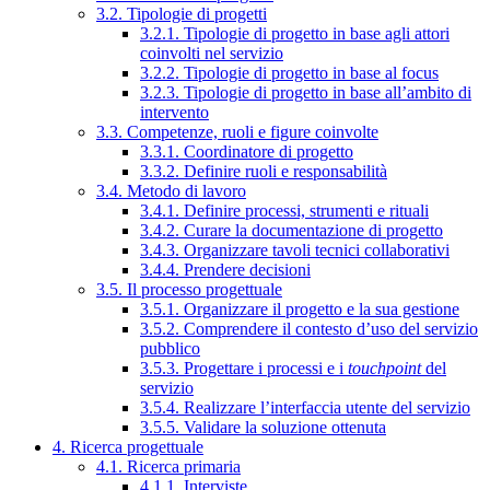
3.2. Tipologie di progetti
3.2.1. Tipologie di progetto in base agli attori
coinvolti nel servizio
3.2.2. Tipologie di progetto in base al focus
3.2.3. Tipologie di progetto in base all’ambito di
intervento
3.3. Competenze, ruoli e figure coinvolte
3.3.1. Coordinatore di progetto
3.3.2. Definire ruoli e responsabilità
3.4. Metodo di lavoro
3.4.1. Definire processi, strumenti e rituali
3.4.2. Curare la documentazione di progetto
3.4.3. Organizzare tavoli tecnici collaborativi
3.4.4. Prendere decisioni
3.5. Il processo progettuale
3.5.1. Organizzare il progetto e la sua gestione
3.5.2. Comprendere il contesto d’uso del servizio
pubblico
3.5.3. Progettare i processi e i
touchpoint
del
servizio
3.5.4. Realizzare l’interfaccia utente del servizio
3.5.5. Validare la soluzione ottenuta
4. Ricerca progettuale
4.1. Ricerca primaria
4.1.1. Interviste