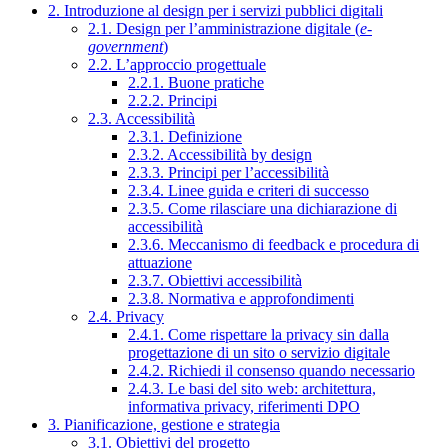
2. Introduzione al design per i servizi pubblici digitali
2.1. Design per l’amministrazione digitale (
e-
government
)
2.2. L’approccio progettuale
2.2.1. Buone pratiche
2.2.2. Principi
2.3. Accessibilità
2.3.1. Definizione
2.3.2. Accessibilità by design
2.3.3. Principi per l’accessibilità
2.3.4. Linee guida e criteri di successo
2.3.5. Come rilasciare una dichiarazione di
accessibilità
2.3.6. Meccanismo di feedback e procedura di
attuazione
2.3.7. Obiettivi accessibilità
2.3.8. Normativa e approfondimenti
2.4. Privacy
2.4.1. Come rispettare la privacy sin dalla
progettazione di un sito o servizio digitale
2.4.2. Richiedi il consenso quando necessario
2.4.3. Le basi del sito web: architettura,
informativa privacy, riferimenti DPO
3. Pianificazione, gestione e strategia
3.1. Obiettivi del progetto