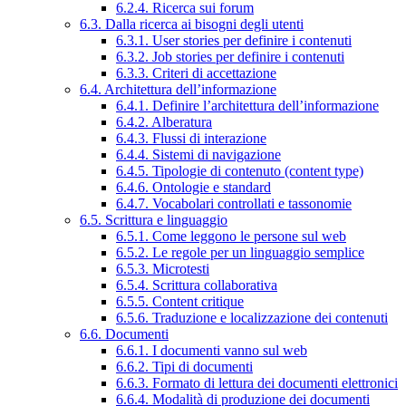
6.2.4. Ricerca sui forum
6.3. Dalla ricerca ai bisogni degli utenti
6.3.1. User stories per definire i contenuti
6.3.2. Job stories per definire i contenuti
6.3.3. Criteri di accettazione
6.4. Architettura dell’informazione
6.4.1. Definire l’architettura dell’informazione
6.4.2. Alberatura
6.4.3. Flussi di interazione
6.4.4. Sistemi di navigazione
6.4.5. Tipologie di contenuto (content type)
6.4.6. Ontologie e standard
6.4.7. Vocabolari controllati e tassonomie
6.5. Scrittura e linguaggio
6.5.1. Come leggono le persone sul web
6.5.2. Le regole per un linguaggio semplice
6.5.3. Microtesti
6.5.4. Scrittura collaborativa
6.5.5. Content critique
6.5.6. Traduzione e localizzazione dei contenuti
6.6. Documenti
6.6.1. I documenti vanno sul web
6.6.2. Tipi di documenti
6.6.3. Formato di lettura dei documenti elettronici
6.6.4. Modalità di produzione dei documenti