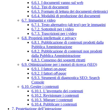
6.6.1. I documenti vanno sul web
6.6.2. Tipi di documenti
6.6.3. Formato di lettura dei documenti elettronici
6.6.4. Modalità di produzione dei documenti
6.7. Immagini e video
6.7.1. Testo alternativo (alt text) per le immagini
6.7.2. Sottotitoli per i video
6.7.3. Trascrizioni per i video
6.8. Proprietà intellettuale e privacy
6.8.1. Pubblicazione di contenuti prodotti dalla
Pubblica Amministrazione
6.8.2. Pubblicazione di contenuti non prodotti
dalla Pubblica Amministrazione
6.8.3. Consenso dei soggetti ritratti
6.9. Ottimizzazione per i motori di ricerca (SEO)
6.9.1. I fattori
on-page
6.9.2. I fattori
off-page
6.9.3. Strumenti di diagnostica SEO: Search
Console
6.10. Gestire i contenuti
6.10.1. L’inventario dei contenuti
6.10.2. Revisionare i contenuti
6.10.3. Migrare i contenuti
6.10.4. Pubblicare i contenuti
7. Progettazione dell’interazione