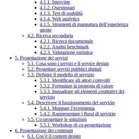
4.1.1. Interviste
4.1.2. Questionari
4.1.3. Test di usabilità
4.1.4. Web analytics
4.1.5. Strumenti di mappatura dell’esperienza
utente
4.2. Ricerca secondaria
4.2.1. Ricerca documentale
4.2.2. Analisi benchmark
4.2.3. Valutazione euristica
5. Progettazione dei servizi
5.1. Cosa sono i servizi e il service design
5.2. Progettare servizi pubblici digitali
5.3. Definire il modello di servizio
5.3.1. Identificare gli attori coinvolti
5.3.2. Formulare la proposta di valore
5.3.3. Inquadrare gli elementi costitutivi del
servizio
5.4. Descrivere il funzionamento del servizio
5.4.1. Mappare l’ecosistema
5.4.2. Rappresentare i flussi di servizio
5.5. Co-progettare le soluzioni
5.5.1. Workshop di co-progettazione
6. Progettazione dei contenuti
6.1. Cos’è il content design