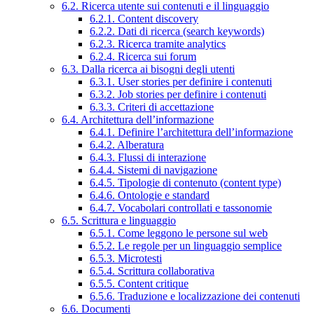
6.2. Ricerca utente sui contenuti e il linguaggio
6.2.1. Content discovery
6.2.2. Dati di ricerca (search keywords)
6.2.3. Ricerca tramite analytics
6.2.4. Ricerca sui forum
6.3. Dalla ricerca ai bisogni degli utenti
6.3.1. User stories per definire i contenuti
6.3.2. Job stories per definire i contenuti
6.3.3. Criteri di accettazione
6.4. Architettura dell’informazione
6.4.1. Definire l’architettura dell’informazione
6.4.2. Alberatura
6.4.3. Flussi di interazione
6.4.4. Sistemi di navigazione
6.4.5. Tipologie di contenuto (content type)
6.4.6. Ontologie e standard
6.4.7. Vocabolari controllati e tassonomie
6.5. Scrittura e linguaggio
6.5.1. Come leggono le persone sul web
6.5.2. Le regole per un linguaggio semplice
6.5.3. Microtesti
6.5.4. Scrittura collaborativa
6.5.5. Content critique
6.5.6. Traduzione e localizzazione dei contenuti
6.6. Documenti