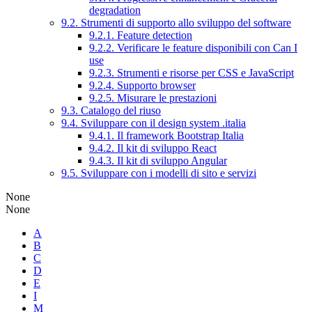
degradation
9.2. Strumenti di supporto allo sviluppo del software
9.2.1. Feature detection
9.2.2. Verificare le feature disponibili con Can I
use
9.2.3. Strumenti e risorse per CSS e JavaScript
9.2.4. Supporto browser
9.2.5. Misurare le prestazioni
9.3. Catalogo del riuso
9.4. Sviluppare con il design system .italia
9.4.1. Il framework Bootstrap Italia
9.4.2. Il kit di sviluppo React
9.4.3. Il kit di sviluppo Angular
9.5. Sviluppare con i modelli di sito e servizi
None
None
A
B
C
D
E
I
M