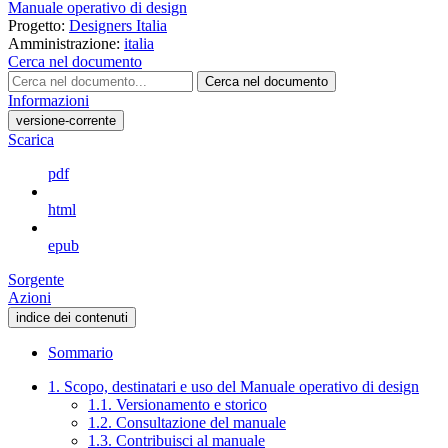
Manuale operativo di design
Progetto:
Designers Italia
Amministrazione:
italia
Cerca nel documento
Cerca nel documento
Informazioni
versione-corrente
Scarica
pdf
html
epub
Sorgente
Azioni
indice dei contenuti
Sommario
1. Scopo, destinatari e uso del Manuale operativo di design
1.1. Versionamento e storico
1.2. Consultazione del manuale
1.3. Contribuisci al manuale