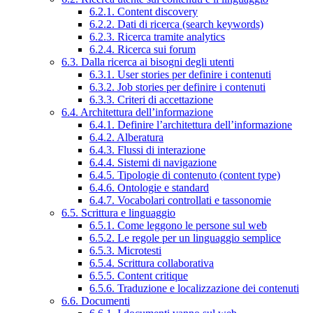
6.2.1. Content discovery
6.2.2. Dati di ricerca (search keywords)
6.2.3. Ricerca tramite analytics
6.2.4. Ricerca sui forum
6.3. Dalla ricerca ai bisogni degli utenti
6.3.1. User stories per definire i contenuti
6.3.2. Job stories per definire i contenuti
6.3.3. Criteri di accettazione
6.4. Architettura dell’informazione
6.4.1. Definire l’architettura dell’informazione
6.4.2. Alberatura
6.4.3. Flussi di interazione
6.4.4. Sistemi di navigazione
6.4.5. Tipologie di contenuto (content type)
6.4.6. Ontologie e standard
6.4.7. Vocabolari controllati e tassonomie
6.5. Scrittura e linguaggio
6.5.1. Come leggono le persone sul web
6.5.2. Le regole per un linguaggio semplice
6.5.3. Microtesti
6.5.4. Scrittura collaborativa
6.5.5. Content critique
6.5.6. Traduzione e localizzazione dei contenuti
6.6. Documenti