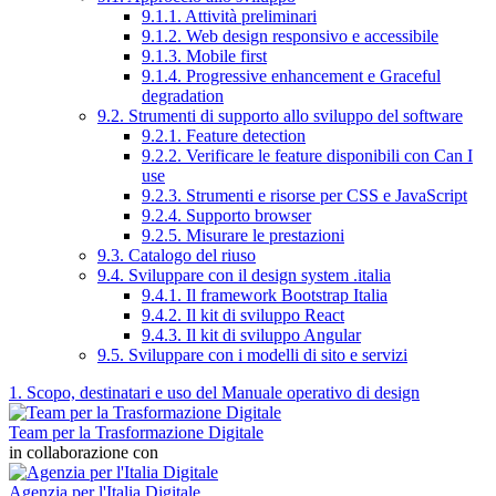
9.1.1. Attività preliminari
9.1.2. Web design responsivo e accessibile
9.1.3. Mobile first
9.1.4. Progressive enhancement e Graceful
degradation
9.2. Strumenti di supporto allo sviluppo del software
9.2.1. Feature detection
9.2.2. Verificare le feature disponibili con Can I
use
9.2.3. Strumenti e risorse per CSS e JavaScript
9.2.4. Supporto browser
9.2.5. Misurare le prestazioni
9.3. Catalogo del riuso
9.4. Sviluppare con il design system .italia
9.4.1. Il framework Bootstrap Italia
9.4.2. Il kit di sviluppo React
9.4.3. Il kit di sviluppo Angular
9.5. Sviluppare con i modelli di sito e servizi
1. Scopo, destinatari e uso del Manuale operativo di design
Team per la Trasformazione Digitale
in collaborazione con
Agenzia per l'Italia Digitale