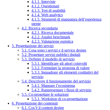
4.1.1. Interviste
4.1.2. Questionari
4.1.3. Test di usabilità
4.1.4. Web analytics
4.1.5. Strumenti di mappatura dell’esperienza
utente
4.2. Ricerca secondaria
4.2.1. Ricerca documentale
4.2.2. Analisi benchmark
4.2.3. Valutazione euristica
5. Progettazione dei servizi
5.1. Cosa sono i servizi e il service design
5.2. Progettare servizi pubblici digitali
5.3. Definire il modello di servizio
5.3.1. Identificare gli attori coinvolti
5.3.2. Formulare la proposta di valore
5.3.3. Inquadrare gli elementi costitutivi del
servizio
5.4. Descrivere il funzionamento del servizio
5.4.1. Mappare l’ecosistema
5.4.2. Rappresentare i flussi di servizio
5.5. Co-progettare le soluzioni
5.5.1. Workshop di co-progettazione
6. Progettazione dei contenuti
6.1. Cos’è il content design