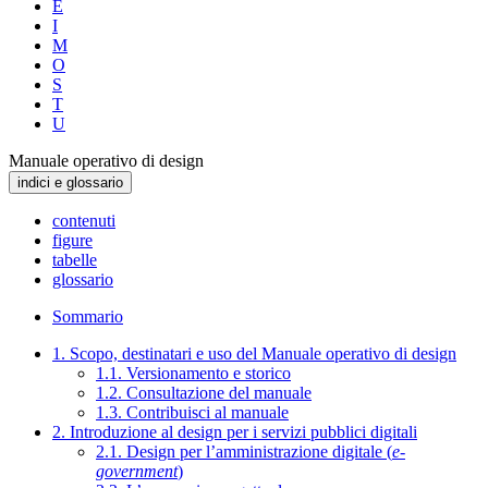
E
I
M
O
S
T
U
Manuale operativo di design
indici e glossario
contenuti
figure
tabelle
glossario
Sommario
1. Scopo, destinatari e uso del Manuale operativo di design
1.1. Versionamento e storico
1.2. Consultazione del manuale
1.3. Contribuisci al manuale
2. Introduzione al design per i servizi pubblici digitali
2.1. Design per l’amministrazione digitale (
e-
government
)