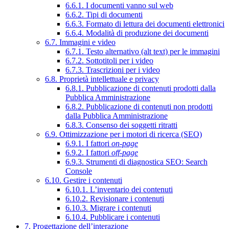
6.6.1. I documenti vanno sul web
6.6.2. Tipi di documenti
6.6.3. Formato di lettura dei documenti elettronici
6.6.4. Modalità di produzione dei documenti
6.7. Immagini e video
6.7.1. Testo alternativo (alt text) per le immagini
6.7.2. Sottotitoli per i video
6.7.3. Trascrizioni per i video
6.8. Proprietà intellettuale e privacy
6.8.1. Pubblicazione di contenuti prodotti dalla
Pubblica Amministrazione
6.8.2. Pubblicazione di contenuti non prodotti
dalla Pubblica Amministrazione
6.8.3. Consenso dei soggetti ritratti
6.9. Ottimizzazione per i motori di ricerca (SEO)
6.9.1. I fattori
on-page
6.9.2. I fattori
off-page
6.9.3. Strumenti di diagnostica SEO: Search
Console
6.10. Gestire i contenuti
6.10.1. L’inventario dei contenuti
6.10.2. Revisionare i contenuti
6.10.3. Migrare i contenuti
6.10.4. Pubblicare i contenuti
7. Progettazione dell’interazione