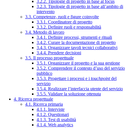
3.2.2. Tipologie di progetto in base al focus
3.2.3. Tipologie di progetto in base all’ambito di
intervento
3.3. Competenze, ruoli e figure coinvolte
3.3.1. Coordinatore di progetto
3.3.2. Definire ruoli e responsabilità
3.4. Metodo di lavoro
3.4.1. Definire processi, strumenti e rituali
3.4.2. Curare la documentazione di progetto
3.4.3. Organizzare tavoli tecnici collaborativi
3.4.4. Prendere decisioni
3.5. Il processo progettuale
3.5.1. Organizzare il progetto e la sua gestione
3.5.2. Comprendere il contesto d’uso del servizio
pubblico
3.5.3. Progettare i processi e i
touchpoint
del
servizio
3.5.4. Realizzare l’interfaccia utente del servizio
3.5.5. Validare la soluzione ottenuta
4. Ricerca progettuale
4.1. Ricerca primaria
4.1.1. Interviste
4.1.2. Questionari
4.1.3. Test di usabilità
4.1.4. Web analytics