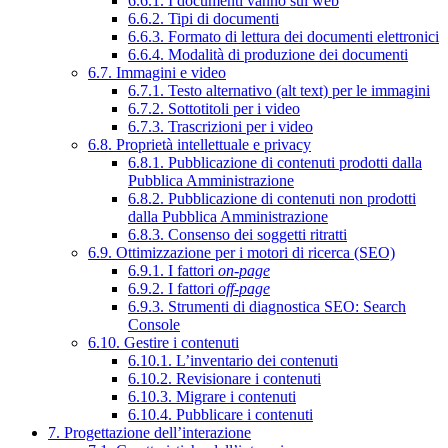
6.6.1. I documenti vanno sul web
6.6.2. Tipi di documenti
6.6.3. Formato di lettura dei documenti elettronici
6.6.4. Modalità di produzione dei documenti
6.7. Immagini e video
6.7.1. Testo alternativo (alt text) per le immagini
6.7.2. Sottotitoli per i video
6.7.3. Trascrizioni per i video
6.8. Proprietà intellettuale e privacy
6.8.1. Pubblicazione di contenuti prodotti dalla
Pubblica Amministrazione
6.8.2. Pubblicazione di contenuti non prodotti
dalla Pubblica Amministrazione
6.8.3. Consenso dei soggetti ritratti
6.9. Ottimizzazione per i motori di ricerca (SEO)
6.9.1. I fattori
on-page
6.9.2. I fattori
off-page
6.9.3. Strumenti di diagnostica SEO: Search
Console
6.10. Gestire i contenuti
6.10.1. L’inventario dei contenuti
6.10.2. Revisionare i contenuti
6.10.3. Migrare i contenuti
6.10.4. Pubblicare i contenuti
7. Progettazione dell’interazione