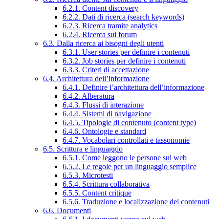
6.2.1. Content discovery
6.2.2. Dati di ricerca (search keywords)
6.2.3. Ricerca tramite analytics
6.2.4. Ricerca sui forum
6.3. Dalla ricerca ai bisogni degli utenti
6.3.1. User stories per definire i contenuti
6.3.2. Job stories per definire i contenuti
6.3.3. Criteri di accettazione
6.4. Architettura dell’informazione
6.4.1. Definire l’architettura dell’informazione
6.4.2. Alberatura
6.4.3. Flussi di interazione
6.4.4. Sistemi di navigazione
6.4.5. Tipologie di contenuto (content type)
6.4.6. Ontologie e standard
6.4.7. Vocabolari controllati e tassonomie
6.5. Scrittura e linguaggio
6.5.1. Come leggono le persone sul web
6.5.2. Le regole per un linguaggio semplice
6.5.3. Microtesti
6.5.4. Scrittura collaborativa
6.5.5. Content critique
6.5.6. Traduzione e localizzazione dei contenuti
6.6. Documenti