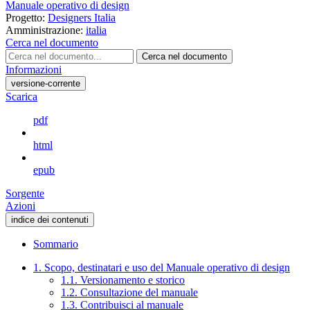
Manuale operativo di design
Progetto:
Designers Italia
Amministrazione:
italia
Cerca nel documento
Cerca nel documento
Informazioni
versione-corrente
Scarica
pdf
html
epub
Sorgente
Azioni
indice dei contenuti
Sommario
1. Scopo, destinatari e uso del Manuale operativo di design
1.1. Versionamento e storico
1.2. Consultazione del manuale
1.3. Contribuisci al manuale