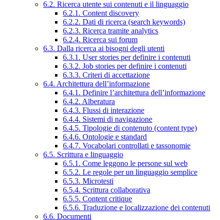
6.2. Ricerca utente sui contenuti e il linguaggio
6.2.1. Content discovery
6.2.2. Dati di ricerca (search keywords)
6.2.3. Ricerca tramite analytics
6.2.4. Ricerca sui forum
6.3. Dalla ricerca ai bisogni degli utenti
6.3.1. User stories per definire i contenuti
6.3.2. Job stories per definire i contenuti
6.3.3. Criteri di accettazione
6.4. Architettura dell’informazione
6.4.1. Definire l’architettura dell’informazione
6.4.2. Alberatura
6.4.3. Flussi di interazione
6.4.4. Sistemi di navigazione
6.4.5. Tipologie di contenuto (content type)
6.4.6. Ontologie e standard
6.4.7. Vocabolari controllati e tassonomie
6.5. Scrittura e linguaggio
6.5.1. Come leggono le persone sul web
6.5.2. Le regole per un linguaggio semplice
6.5.3. Microtesti
6.5.4. Scrittura collaborativa
6.5.5. Content critique
6.5.6. Traduzione e localizzazione dei contenuti
6.6. Documenti