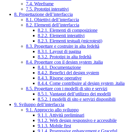
7.4. Wireframe
7.5. Prototipi interattivi
8. Progettazione dell’interfaccia
8.1. Obiettivi dell’interfaccia
8.2. Elementi dell’interfaccia
8.2.1. Elementi di composizione
8.2.2. Elementi interattivi
8.2.3. Elementi testuali (microtesti)
8.3. Progettare e costruire in alta fedeltà
8.3.1. Layout di pagina
8.3.2. Prototipi in alta fedeltà
8.4. Progettare con il design system .italia
8.4.1. Documentazione
8.4.2. Benefici del design system
8.4.3. Risorse operative
8.4.4. Come contribuire al design system .italia
8.5. Progettare con i modelli di sito e servizi
8.5.1. Vantaggi dell’utilizzo dei modelli
8.5.2. I modelli di sito e servizi disponibili
9. Sviluppo dell’interfaccia
9.1. Approccio allo sviluppo
9.1.1. Attività preliminari
9.1.2. Web design responsivo e accessibile
9.1.3. Mobile first
9.1.4. Progressive enhancement e Graceful