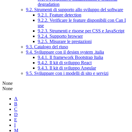
degradation
9.2. Strumenti di supporto allo sviluppo del software
9.2.1. Feature detection
9.2.2. Verificare le feature disponibili con Can I
use
9.2.3. Strumenti e risorse per CSS e JavaScript
9.2.4. Supporto browser
9.2.5. Misurare le prestazioni
9.3. Catalogo del riuso
9.4. Sviluppare con il design system .italia
9.4.1. Il framework Bootstrap Italia
9.4.2. Il kit di sviluppo React
9.4.3. Il kit di sviluppo Angular
9.5. Sviluppare con i modelli di sito e servizi
None
None
A
B
C
D
E
I
M