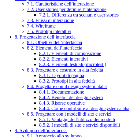
7.1. Caratteristiche dell’interazione
7.2. User stories per definire l’interazione
7.2.1. Differenza tra scenari e user stories
7.3. Flussi di interazione
7.4. Wireframe
7.5. Prototipi interattivi
8. Progettazione dell’interfaccia
8.1. Obiettivi dell’interfaccia
8.2. Elementi dell’interfaccia
8.2.1. Elementi di composizione
8.2.2. Elementi interattivi
8.2.3. Elementi testuali (microtesti)
8.3. Progettare e costruire in alta fedeltà
8.3.1. Layout di pagina
8.3.2. Prototipi in alta fedeltà
8.4. Progettare con il design system .italia
8.4.1. Documentazione
8.4.2. Benefici del design system
8.4.3. Risorse operative
8.4.4. Come contribuire al design system .italia
8.5. Progettare con i modelli di sito e servizi
8.5.1. Vantaggi dell’utilizzo dei modelli
8.5.2. I modelli di sito e servizi disponibili
9. Sviluppo dell’interfaccia
9.1. Approccio allo sviluppo