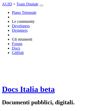
AGID
+
Team Digitale
Piano Triennale
Le community
Developers
Designers
Gli strumenti
Forum
Docs
GitHub
Docs Italia
beta
Documenti pubblici, digitali.