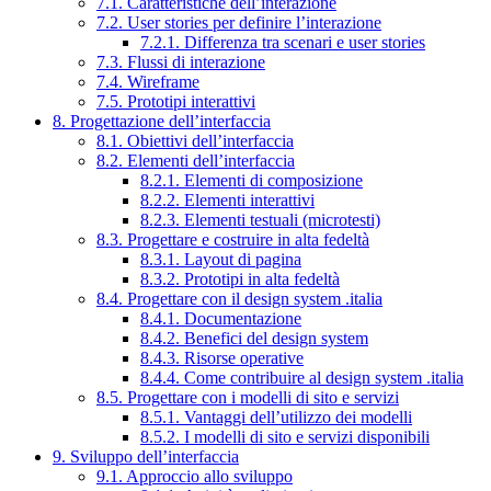
7.1. Caratteristiche dell’interazione
7.2. User stories per definire l’interazione
7.2.1. Differenza tra scenari e user stories
7.3. Flussi di interazione
7.4. Wireframe
7.5. Prototipi interattivi
8. Progettazione dell’interfaccia
8.1. Obiettivi dell’interfaccia
8.2. Elementi dell’interfaccia
8.2.1. Elementi di composizione
8.2.2. Elementi interattivi
8.2.3. Elementi testuali (microtesti)
8.3. Progettare e costruire in alta fedeltà
8.3.1. Layout di pagina
8.3.2. Prototipi in alta fedeltà
8.4. Progettare con il design system .italia
8.4.1. Documentazione
8.4.2. Benefici del design system
8.4.3. Risorse operative
8.4.4. Come contribuire al design system .italia
8.5. Progettare con i modelli di sito e servizi
8.5.1. Vantaggi dell’utilizzo dei modelli
8.5.2. I modelli di sito e servizi disponibili
9. Sviluppo dell’interfaccia
9.1. Approccio allo sviluppo