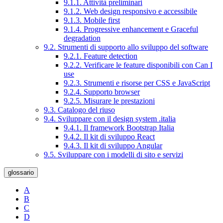
9.1.1. Attività preliminari
9.1.2. Web design responsivo e accessibile
9.1.3. Mobile first
9.1.4. Progressive enhancement e Graceful
degradation
9.2. Strumenti di supporto allo sviluppo del software
9.2.1. Feature detection
9.2.2. Verificare le feature disponibili con Can I
use
9.2.3. Strumenti e risorse per CSS e JavaScript
9.2.4. Supporto browser
9.2.5. Misurare le prestazioni
9.3. Catalogo del riuso
9.4. Sviluppare con il design system .italia
9.4.1. Il framework Bootstrap Italia
9.4.2. Il kit di sviluppo React
9.4.3. Il kit di sviluppo Angular
9.5. Sviluppare con i modelli di sito e servizi
glossario
A
B
C
D