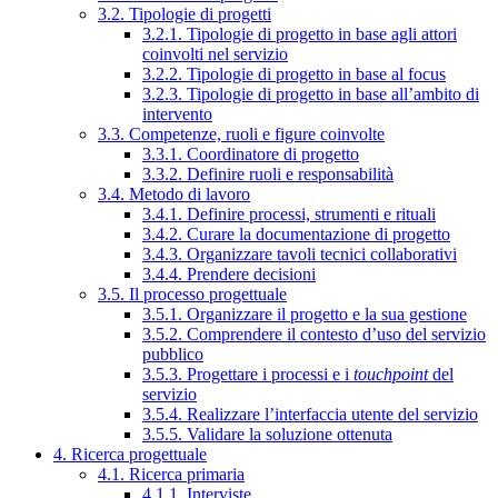
3.2. Tipologie di progetti
3.2.1. Tipologie di progetto in base agli attori
coinvolti nel servizio
3.2.2. Tipologie di progetto in base al focus
3.2.3. Tipologie di progetto in base all’ambito di
intervento
3.3. Competenze, ruoli e figure coinvolte
3.3.1. Coordinatore di progetto
3.3.2. Definire ruoli e responsabilità
3.4. Metodo di lavoro
3.4.1. Definire processi, strumenti e rituali
3.4.2. Curare la documentazione di progetto
3.4.3. Organizzare tavoli tecnici collaborativi
3.4.4. Prendere decisioni
3.5. Il processo progettuale
3.5.1. Organizzare il progetto e la sua gestione
3.5.2. Comprendere il contesto d’uso del servizio
pubblico
3.5.3. Progettare i processi e i
touchpoint
del
servizio
3.5.4. Realizzare l’interfaccia utente del servizio
3.5.5. Validare la soluzione ottenuta
4. Ricerca progettuale
4.1. Ricerca primaria
4.1.1. Interviste