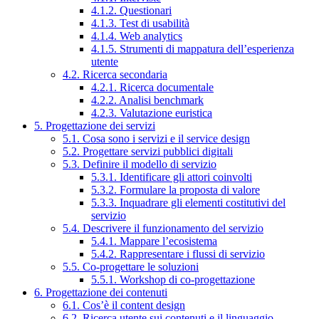
4.1.2. Questionari
4.1.3. Test di usabilità
4.1.4. Web analytics
4.1.5. Strumenti di mappatura dell’esperienza
utente
4.2. Ricerca secondaria
4.2.1. Ricerca documentale
4.2.2. Analisi benchmark
4.2.3. Valutazione euristica
5. Progettazione dei servizi
5.1. Cosa sono i servizi e il service design
5.2. Progettare servizi pubblici digitali
5.3. Definire il modello di servizio
5.3.1. Identificare gli attori coinvolti
5.3.2. Formulare la proposta di valore
5.3.3. Inquadrare gli elementi costitutivi del
servizio
5.4. Descrivere il funzionamento del servizio
5.4.1. Mappare l’ecosistema
5.4.2. Rappresentare i flussi di servizio
5.5. Co-progettare le soluzioni
5.5.1. Workshop di co-progettazione
6. Progettazione dei contenuti
6.1. Cos’è il content design
6.2. Ricerca utente sui contenuti e il linguaggio