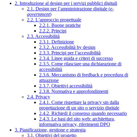
2. Introduzione al design per i servizi pubblici digitali
2.1. Design per l’amministrazione digitale (
e-
government
)
2.2. L’approccio progettuale
2.2.1. Buone pratiche
2.2.2. Principi
2.3. Accessibilità
2.3.1. Definizione
2.3.2. Accessibilità by design
2.3.3. Principi per l’accessibilità
2.3.4. Linee guida e criteri di successo
2.3.5. Come rilasciare una dichiarazione di
accessibilità
2.3.6. Meccanismo di feedback e procedura di
attuazione
2.3.7. Obiettivi accessibilità
2.3.8. Normativa e approfondimenti
2.4. Privacy
2.4.1. Come rispettare la privacy sin dalla
progettazione di un sito o servizio digitale
2.4.2. Richiedi il consenso quando necessario
2.4.3. Le basi del sito web: architettura,
informativa privacy, riferimenti DPO
3. Pianificazione, gestione e strategia
3.1. Obiettivi del progetto