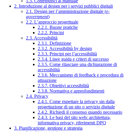
1.3. Contribuisci al manuale
2. Introduzione al design per i servizi pubblici digitali
2.1. Design per l’amministrazione digitale (
e-
government
)
2.2. L’approccio progettuale
2.2.1. Buone pratiche
2.2.2. Principi
2.3. Accessibilità
2.3.1. Definizione
2.3.2. Accessibilità by design
2.3.3. Principi per l’accessibilità
2.3.4. Linee guida e criteri di successo
2.3.5. Come rilasciare una dichiarazione di
accessibilità
2.3.6. Meccanismo di feedback e procedura di
attuazione
2.3.7. Obiettivi accessibilità
2.3.8. Normativa e approfondimenti
2.4. Privacy
2.4.1. Come rispettare la privacy sin dalla
progettazione di un sito o servizio digitale
2.4.2. Richiedi il consenso quando necessario
2.4.3. Le basi del sito web: architettura,
informativa privacy, riferimenti DPO
3. Pianificazione, gestione e strategia