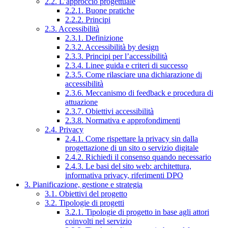
2.2. L’approccio progettuale
2.2.1. Buone pratiche
2.2.2. Principi
2.3. Accessibilità
2.3.1. Definizione
2.3.2. Accessibilità by design
2.3.3. Principi per l’accessibilità
2.3.4. Linee guida e criteri di successo
2.3.5. Come rilasciare una dichiarazione di
accessibilità
2.3.6. Meccanismo di feedback e procedura di
attuazione
2.3.7. Obiettivi accessibilità
2.3.8. Normativa e approfondimenti
2.4. Privacy
2.4.1. Come rispettare la privacy sin dalla
progettazione di un sito o servizio digitale
2.4.2. Richiedi il consenso quando necessario
2.4.3. Le basi del sito web: architettura,
informativa privacy, riferimenti DPO
3. Pianificazione, gestione e strategia
3.1. Obiettivi del progetto
3.2. Tipologie di progetti
3.2.1. Tipologie di progetto in base agli attori
coinvolti nel servizio