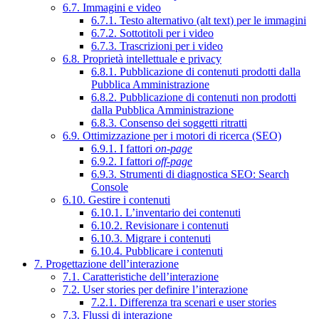
6.7. Immagini e video
6.7.1. Testo alternativo (alt text) per le immagini
6.7.2. Sottotitoli per i video
6.7.3. Trascrizioni per i video
6.8. Proprietà intellettuale e privacy
6.8.1. Pubblicazione di contenuti prodotti dalla
Pubblica Amministrazione
6.8.2. Pubblicazione di contenuti non prodotti
dalla Pubblica Amministrazione
6.8.3. Consenso dei soggetti ritratti
6.9. Ottimizzazione per i motori di ricerca (SEO)
6.9.1. I fattori
on-page
6.9.2. I fattori
off-page
6.9.3. Strumenti di diagnostica SEO: Search
Console
6.10. Gestire i contenuti
6.10.1. L’inventario dei contenuti
6.10.2. Revisionare i contenuti
6.10.3. Migrare i contenuti
6.10.4. Pubblicare i contenuti
7. Progettazione dell’interazione
7.1. Caratteristiche dell’interazione
7.2. User stories per definire l’interazione
7.2.1. Differenza tra scenari e user stories
7.3. Flussi di interazione