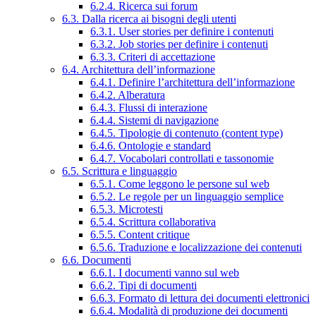
6.2.4. Ricerca sui forum
6.3. Dalla ricerca ai bisogni degli utenti
6.3.1. User stories per definire i contenuti
6.3.2. Job stories per definire i contenuti
6.3.3. Criteri di accettazione
6.4. Architettura dell’informazione
6.4.1. Definire l’architettura dell’informazione
6.4.2. Alberatura
6.4.3. Flussi di interazione
6.4.4. Sistemi di navigazione
6.4.5. Tipologie di contenuto (content type)
6.4.6. Ontologie e standard
6.4.7. Vocabolari controllati e tassonomie
6.5. Scrittura e linguaggio
6.5.1. Come leggono le persone sul web
6.5.2. Le regole per un linguaggio semplice
6.5.3. Microtesti
6.5.4. Scrittura collaborativa
6.5.5. Content critique
6.5.6. Traduzione e localizzazione dei contenuti
6.6. Documenti
6.6.1. I documenti vanno sul web
6.6.2. Tipi di documenti
6.6.3. Formato di lettura dei documenti elettronici
6.6.4. Modalità di produzione dei documenti