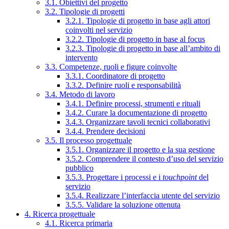
3.1. Obiettivi del progetto
3.2. Tipologie di progetti
3.2.1. Tipologie di progetto in base agli attori
coinvolti nel servizio
3.2.2. Tipologie di progetto in base al focus
3.2.3. Tipologie di progetto in base all’ambito di
intervento
3.3. Competenze, ruoli e figure coinvolte
3.3.1. Coordinatore di progetto
3.3.2. Definire ruoli e responsabilità
3.4. Metodo di lavoro
3.4.1. Definire processi, strumenti e rituali
3.4.2. Curare la documentazione di progetto
3.4.3. Organizzare tavoli tecnici collaborativi
3.4.4. Prendere decisioni
3.5. Il processo progettuale
3.5.1. Organizzare il progetto e la sua gestione
3.5.2. Comprendere il contesto d’uso del servizio
pubblico
3.5.3. Progettare i processi e i
touchpoint
del
servizio
3.5.4. Realizzare l’interfaccia utente del servizio
3.5.5. Validare la soluzione ottenuta
4. Ricerca progettuale
4.1. Ricerca primaria