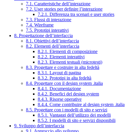
7.1. Caratteristiche dell’interazione
7.2. User stories per definire l’interazione
7.2.1. Differenza tra scenari e user stories
7.3. Flussi di interazione
7.4. Wireframe
7.5. Prototipi interattivi
8. Progettazione dell’interfaccia
8.1. Obiettivi dell’interfaccia
8.2. Elementi dell’interfaccia
8.2.1. Elementi di composizione
8.2.2. Elementi interattivi
8.2.3. Elementi testuali (microtesti)
8.3. Progettare e costruire in alta fedeltà
8.3.1. Layout di pagina
8.3.2. Prototipi in alta fedeltà
8.4. Progettare con il design system .italia
8.4.1. Documentazione
8.4.2. Benefici del design system
8.4.3. Risorse operative
8.4.4. Come contribuire al design system .italia
8.5. Progettare con i modelli di sito e servizi
8.5.1. Vantaggi dell’utilizzo dei modelli
8.5.2. I modelli di sito e servizi disponibili
9. Sviluppo dell’interfaccia
9.1. Approccio allo sviluppo