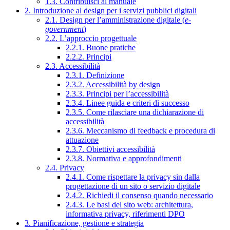
1.3. Contribuisci al manuale
2. Introduzione al design per i servizi pubblici digitali
2.1. Design per l’amministrazione digitale (
e-
government
)
2.2. L’approccio progettuale
2.2.1. Buone pratiche
2.2.2. Principi
2.3. Accessibilità
2.3.1. Definizione
2.3.2. Accessibilità by design
2.3.3. Principi per l’accessibilità
2.3.4. Linee guida e criteri di successo
2.3.5. Come rilasciare una dichiarazione di
accessibilità
2.3.6. Meccanismo di feedback e procedura di
attuazione
2.3.7. Obiettivi accessibilità
2.3.8. Normativa e approfondimenti
2.4. Privacy
2.4.1. Come rispettare la privacy sin dalla
progettazione di un sito o servizio digitale
2.4.2. Richiedi il consenso quando necessario
2.4.3. Le basi del sito web: architettura,
informativa privacy, riferimenti DPO
3. Pianificazione, gestione e strategia