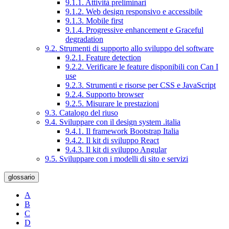
9.1.1. Attività preliminari
9.1.2. Web design responsivo e accessibile
9.1.3. Mobile first
9.1.4. Progressive enhancement e Graceful
degradation
9.2. Strumenti di supporto allo sviluppo del software
9.2.1. Feature detection
9.2.2. Verificare le feature disponibili con Can I
use
9.2.3. Strumenti e risorse per CSS e JavaScript
9.2.4. Supporto browser
9.2.5. Misurare le prestazioni
9.3. Catalogo del riuso
9.4. Sviluppare con il design system .italia
9.4.1. Il framework Bootstrap Italia
9.4.2. Il kit di sviluppo React
9.4.3. Il kit di sviluppo Angular
9.5. Sviluppare con i modelli di sito e servizi
glossario
A
B
C
D