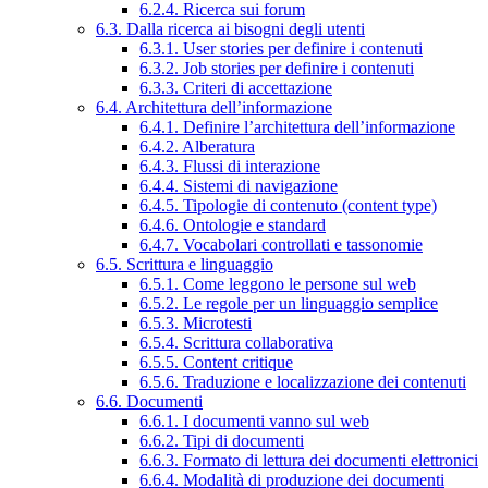
6.2.4. Ricerca sui forum
6.3. Dalla ricerca ai bisogni degli utenti
6.3.1. User stories per definire i contenuti
6.3.2. Job stories per definire i contenuti
6.3.3. Criteri di accettazione
6.4. Architettura dell’informazione
6.4.1. Definire l’architettura dell’informazione
6.4.2. Alberatura
6.4.3. Flussi di interazione
6.4.4. Sistemi di navigazione
6.4.5. Tipologie di contenuto (content type)
6.4.6. Ontologie e standard
6.4.7. Vocabolari controllati e tassonomie
6.5. Scrittura e linguaggio
6.5.1. Come leggono le persone sul web
6.5.2. Le regole per un linguaggio semplice
6.5.3. Microtesti
6.5.4. Scrittura collaborativa
6.5.5. Content critique
6.5.6. Traduzione e localizzazione dei contenuti
6.6. Documenti
6.6.1. I documenti vanno sul web
6.6.2. Tipi di documenti
6.6.3. Formato di lettura dei documenti elettronici
6.6.4. Modalità di produzione dei documenti