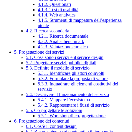
4.1.2. Questionari
4.1.3. Test di usabilità
4.1.4. Web analytics
4.1.5. Strumenti di mappatura dell’esperienza
utente
4.2. Ricerca secondaria
4.2.1. Ricerca documentale
4.2.2. Analisi benchmark
4.2.3. Valutazione euristica
5. Progettazione dei servizi
5.1. Cosa sono i servizi e il service design
5.2. Progettare servizi pubblici digitali
5.3. Definire il modello di servizio
5.3.1. Identificare gli attori coinvolti
5.3.2. Formulare la proposta di valore
5.3.3. Inquadrare gli elementi costitutivi del
servizio
5.4. Descrivere il funzionamento del servizio
5.4.1. Mappare l’ecosistema
5.4.2. Rappresentare i flussi di servizio
5.5. Co-progettare le soluzioni
5.5.1. Workshop di co-progettazione
6. Progettazione dei contenuti
6.1. Cos’è il content design
6.2. Ricerca utente sui contenuti e il linguaggio