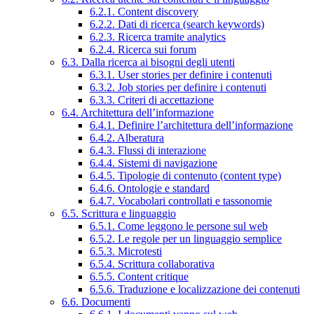
6.2.1. Content discovery
6.2.2. Dati di ricerca (search keywords)
6.2.3. Ricerca tramite analytics
6.2.4. Ricerca sui forum
6.3. Dalla ricerca ai bisogni degli utenti
6.3.1. User stories per definire i contenuti
6.3.2. Job stories per definire i contenuti
6.3.3. Criteri di accettazione
6.4. Architettura dell’informazione
6.4.1. Definire l’architettura dell’informazione
6.4.2. Alberatura
6.4.3. Flussi di interazione
6.4.4. Sistemi di navigazione
6.4.5. Tipologie di contenuto (content type)
6.4.6. Ontologie e standard
6.4.7. Vocabolari controllati e tassonomie
6.5. Scrittura e linguaggio
6.5.1. Come leggono le persone sul web
6.5.2. Le regole per un linguaggio semplice
6.5.3. Microtesti
6.5.4. Scrittura collaborativa
6.5.5. Content critique
6.5.6. Traduzione e localizzazione dei contenuti
6.6. Documenti