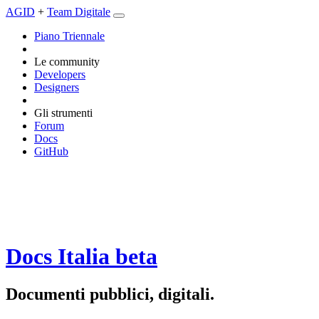
AGID
+
Team Digitale
Piano Triennale
Le community
Developers
Designers
Gli strumenti
Forum
Docs
GitHub
Docs Italia
beta
Documenti pubblici, digitali.