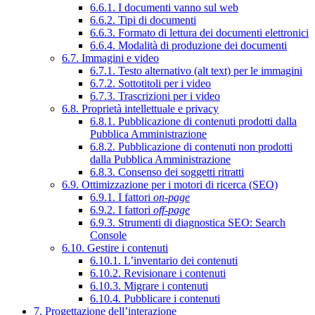
6.6.1. I documenti vanno sul web
6.6.2. Tipi di documenti
6.6.3. Formato di lettura dei documenti elettronici
6.6.4. Modalità di produzione dei documenti
6.7. Immagini e video
6.7.1. Testo alternativo (alt text) per le immagini
6.7.2. Sottotitoli per i video
6.7.3. Trascrizioni per i video
6.8. Proprietà intellettuale e privacy
6.8.1. Pubblicazione di contenuti prodotti dalla
Pubblica Amministrazione
6.8.2. Pubblicazione di contenuti non prodotti
dalla Pubblica Amministrazione
6.8.3. Consenso dei soggetti ritratti
6.9. Ottimizzazione per i motori di ricerca (SEO)
6.9.1. I fattori
on-page
6.9.2. I fattori
off-page
6.9.3. Strumenti di diagnostica SEO: Search
Console
6.10. Gestire i contenuti
6.10.1. L’inventario dei contenuti
6.10.2. Revisionare i contenuti
6.10.3. Migrare i contenuti
6.10.4. Pubblicare i contenuti
7. Progettazione dell’interazione