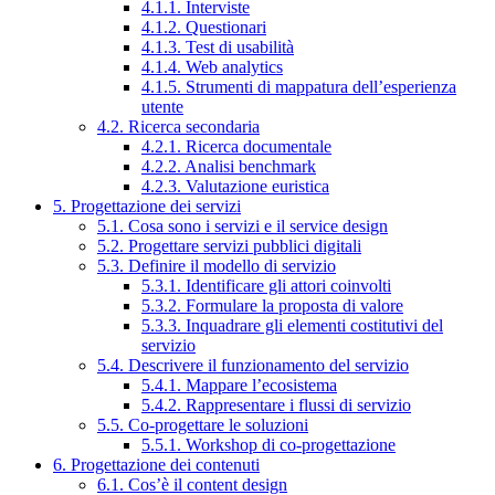
4.1.1. Interviste
4.1.2. Questionari
4.1.3. Test di usabilità
4.1.4. Web analytics
4.1.5. Strumenti di mappatura dell’esperienza
utente
4.2. Ricerca secondaria
4.2.1. Ricerca documentale
4.2.2. Analisi benchmark
4.2.3. Valutazione euristica
5. Progettazione dei servizi
5.1. Cosa sono i servizi e il service design
5.2. Progettare servizi pubblici digitali
5.3. Definire il modello di servizio
5.3.1. Identificare gli attori coinvolti
5.3.2. Formulare la proposta di valore
5.3.3. Inquadrare gli elementi costitutivi del
servizio
5.4. Descrivere il funzionamento del servizio
5.4.1. Mappare l’ecosistema
5.4.2. Rappresentare i flussi di servizio
5.5. Co-progettare le soluzioni
5.5.1. Workshop di co-progettazione
6. Progettazione dei contenuti
6.1. Cos’è il content design