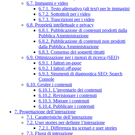
6.7. Immagini e video
6.7.1. Testo alternativo (alt text) per le immagini
6.7.2. Sottotitoli per i video
6.7.3. Trascrizioni per i video
6.8. Proprietà intellettuale e privacy
6.8.1. Pubblicazione di contenuti prodotti dalla
Pubblica Amministrazione
6.8.2. Pubblicazione di contenuti non prodotti
dalla Pubblica Amministrazione
6.8.3. Consenso dei soggetti ritratti
6.9. Ottimizzazione per i motori di ricerca (SEO)
6.9.1. I fattori
on-page
6.9.2. I fattori
off-page
6.9.3. Strumenti di diagnostica SEO: Search
Console
6.10. Gestire i contenuti
6.10.1. L’inventario dei contenuti
6.10.2. Revisionare i contenuti
6.10.3. Migrare i contenuti
6.10.4. Pubblicare i contenuti
7. Progettazione dell’interazione
7.1. Caratteristiche dell’interazione
7.2. User stories per definire l’interazione
7.2.1. Differenza tra scenari e user stories
7.3. Flussi di interazione