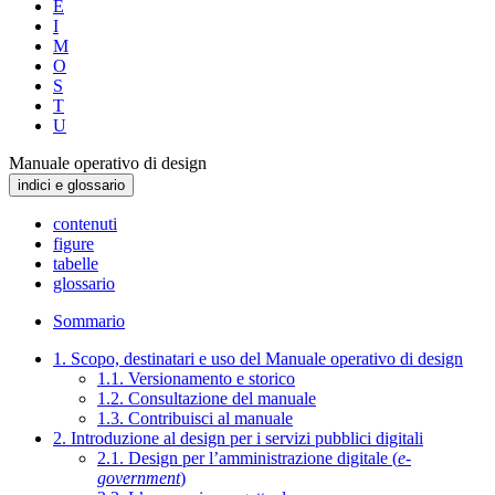
E
I
M
O
S
T
U
Manuale operativo di design
indici e glossario
contenuti
figure
tabelle
glossario
Sommario
1. Scopo, destinatari e uso del Manuale operativo di design
1.1. Versionamento e storico
1.2. Consultazione del manuale
1.3. Contribuisci al manuale
2. Introduzione al design per i servizi pubblici digitali
2.1. Design per l’amministrazione digitale (
e-
government
)