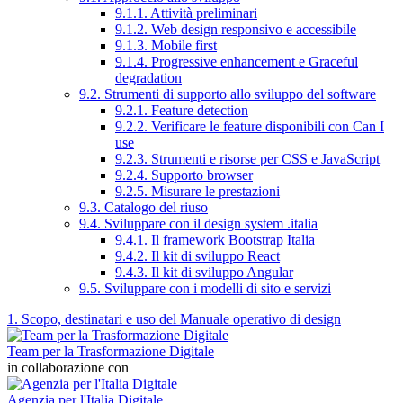
9.1.1. Attività preliminari
9.1.2. Web design responsivo e accessibile
9.1.3. Mobile first
9.1.4. Progressive enhancement e Graceful
degradation
9.2. Strumenti di supporto allo sviluppo del software
9.2.1. Feature detection
9.2.2. Verificare le feature disponibili con Can I
use
9.2.3. Strumenti e risorse per CSS e JavaScript
9.2.4. Supporto browser
9.2.5. Misurare le prestazioni
9.3. Catalogo del riuso
9.4. Sviluppare con il design system .italia
9.4.1. Il framework Bootstrap Italia
9.4.2. Il kit di sviluppo React
9.4.3. Il kit di sviluppo Angular
9.5. Sviluppare con i modelli di sito e servizi
1. Scopo, destinatari e uso del Manuale operativo di design
Team per la Trasformazione Digitale
in collaborazione con
Agenzia per l'Italia Digitale