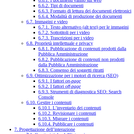
6.6.1. I documenti vanno sul web
6.6.2. Tipi di documenti
6.6.3. Formato di lettura dei documenti elettronici
6.6.4. Modalità di produzione dei documenti
6.7. Immagini e video
6.7.1. Testo alternativo (alt text) per le immagini
6.7.2. Sottotitoli per i video
6.7.3. Trascrizioni per i video
6.8. Proprietà intellettuale e privacy
6.8.1. Pubblicazione di contenuti prodotti dalla
Pubblica Amministrazione
6.8.2. Pubblicazione di contenuti non prodotti
dalla Pubblica Amministrazione
6.8.3. Consenso dei soggetti ritratti
6.9. Ottimizzazione per i motori di ricerca (SEO)
6.9.1. I fattori
on-page
6.9.2. I fattori
off-page
6.9.3. Strumenti di diagnostica SEO: Search
Console
6.10. Gestire i contenuti
6.10.1. L’inventario dei contenuti
6.10.2. Revisionare i contenuti
6.10.3. Migrare i contenuti
6.10.4. Pubblicare i contenuti
7. Progettazione dell’interazione