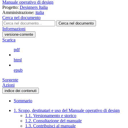
Manuale operativo di design
Progetto:
Designers Italia
Amministrazione:
italia
Cerca nel documento
Cerca nel documento
Informazioni
versione-corrente
Scarica
pdf
html
epub
Sorgente
Azioni
indice dei contenuti
Sommario
1. Scopo, destinatari e uso del Manuale operativo di design
1.1. Versionamento e storico
1.2. Consultazione del manuale
1.3. Contribuisci al manuale