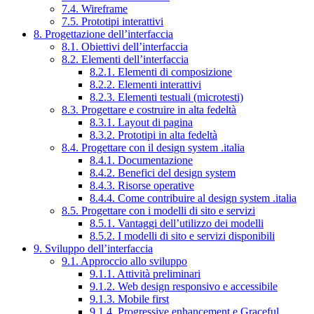
7.4. Wireframe
7.5. Prototipi interattivi
8. Progettazione dell’interfaccia
8.1. Obiettivi dell’interfaccia
8.2. Elementi dell’interfaccia
8.2.1. Elementi di composizione
8.2.2. Elementi interattivi
8.2.3. Elementi testuali (microtesti)
8.3. Progettare e costruire in alta fedeltà
8.3.1. Layout di pagina
8.3.2. Prototipi in alta fedeltà
8.4. Progettare con il design system .italia
8.4.1. Documentazione
8.4.2. Benefici del design system
8.4.3. Risorse operative
8.4.4. Come contribuire al design system .italia
8.5. Progettare con i modelli di sito e servizi
8.5.1. Vantaggi dell’utilizzo dei modelli
8.5.2. I modelli di sito e servizi disponibili
9. Sviluppo dell’interfaccia
9.1. Approccio allo sviluppo
9.1.1. Attività preliminari
9.1.2. Web design responsivo e accessibile
9.1.3. Mobile first
9.1.4. Progressive enhancement e Graceful