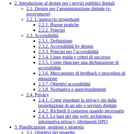
2. Introduzione al design per i servizi pubblici digitali
2.1. Design per l’amministrazione digitale (
e-
government
)
2.2. L’approccio progettuale
2.2.1. Buone pratiche
2.2.2. Principi
2.3. Accessibilità
2.3.1. Definizione
2.3.2. Accessibilità by design
2.3.3. Principi per l’accessibilità
2.3.4. Linee guida e criteri di successo
2.3.5. Come rilasciare una dichiarazione di
accessibilità
2.3.6. Meccanismo di feedback e procedura di
attuazione
2.3.7. Obiettivi accessibilità
2.3.8. Normativa e approfondimenti
2.4. Privacy
2.4.1. Come rispettare la privacy sin dalla
progettazione di un sito o servizio digitale
2.4.2. Richiedi il consenso quando necessario
2.4.3. Le basi del sito web: architettura,
informativa privacy, riferimenti DPO
3. Pianificazione, gestione e strategia
3.1. Obiettivi del progetto