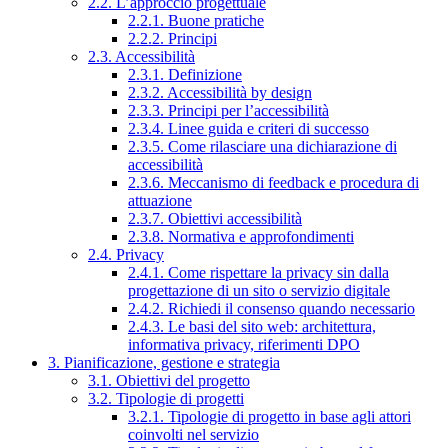
2.2. L’approccio progettuale
2.2.1. Buone pratiche
2.2.2. Principi
2.3. Accessibilità
2.3.1. Definizione
2.3.2. Accessibilità by design
2.3.3. Principi per l’accessibilità
2.3.4. Linee guida e criteri di successo
2.3.5. Come rilasciare una dichiarazione di
accessibilità
2.3.6. Meccanismo di feedback e procedura di
attuazione
2.3.7. Obiettivi accessibilità
2.3.8. Normativa e approfondimenti
2.4. Privacy
2.4.1. Come rispettare la privacy sin dalla
progettazione di un sito o servizio digitale
2.4.2. Richiedi il consenso quando necessario
2.4.3. Le basi del sito web: architettura,
informativa privacy, riferimenti DPO
3. Pianificazione, gestione e strategia
3.1. Obiettivi del progetto
3.2. Tipologie di progetti
3.2.1. Tipologie di progetto in base agli attori
coinvolti nel servizio