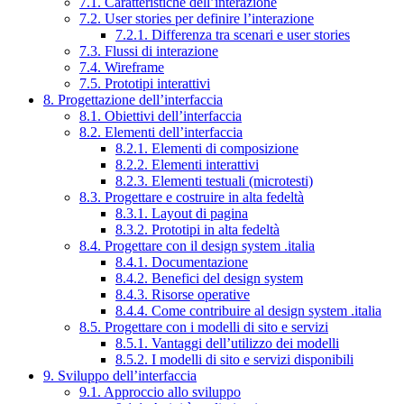
7.1. Caratteristiche dell’interazione
7.2. User stories per definire l’interazione
7.2.1. Differenza tra scenari e user stories
7.3. Flussi di interazione
7.4. Wireframe
7.5. Prototipi interattivi
8. Progettazione dell’interfaccia
8.1. Obiettivi dell’interfaccia
8.2. Elementi dell’interfaccia
8.2.1. Elementi di composizione
8.2.2. Elementi interattivi
8.2.3. Elementi testuali (microtesti)
8.3. Progettare e costruire in alta fedeltà
8.3.1. Layout di pagina
8.3.2. Prototipi in alta fedeltà
8.4. Progettare con il design system .italia
8.4.1. Documentazione
8.4.2. Benefici del design system
8.4.3. Risorse operative
8.4.4. Come contribuire al design system .italia
8.5. Progettare con i modelli di sito e servizi
8.5.1. Vantaggi dell’utilizzo dei modelli
8.5.2. I modelli di sito e servizi disponibili
9. Sviluppo dell’interfaccia
9.1. Approccio allo sviluppo