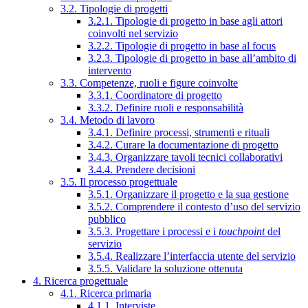
3.2. Tipologie di progetti
3.2.1. Tipologie di progetto in base agli attori
coinvolti nel servizio
3.2.2. Tipologie di progetto in base al focus
3.2.3. Tipologie di progetto in base all’ambito di
intervento
3.3. Competenze, ruoli e figure coinvolte
3.3.1. Coordinatore di progetto
3.3.2. Definire ruoli e responsabilità
3.4. Metodo di lavoro
3.4.1. Definire processi, strumenti e rituali
3.4.2. Curare la documentazione di progetto
3.4.3. Organizzare tavoli tecnici collaborativi
3.4.4. Prendere decisioni
3.5. Il processo progettuale
3.5.1. Organizzare il progetto e la sua gestione
3.5.2. Comprendere il contesto d’uso del servizio
pubblico
3.5.3. Progettare i processi e i
touchpoint
del
servizio
3.5.4. Realizzare l’interfaccia utente del servizio
3.5.5. Validare la soluzione ottenuta
4. Ricerca progettuale
4.1. Ricerca primaria
4.1.1. Interviste