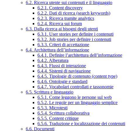
6.2. Ricerca utente sui contenuti e il linguaggio
6.2.1. Content discovery
6.2.2. Dati di ricerca (search keywords)
6.2.3. Ricerca tramite analytics
6.2.4. Ricerca sui forum
6.3. Dalla ricerca ai bisogni degli utenti
6.3.1. User stories per definire i contenuti
6.3.2. Job stories per definire i contenuti
6.3.3. Criteri di accettazione
6.4. Architettura dell’informazione
6.4.1. Definire l’architettura dell’informazione
6.4.2. Alberatura
6.4.3. Flussi di interazione
6.4.4. Sistemi di navigazione
6.4.5. Tipologie di contenuto (content type)
6.4.6. Ontologie e standard
6.4.7. Vocabolari controllati e tassonomie
6.5. Scrittura e linguaggio
6.5.1. Come leggono le persone sul web
6.5.2. Le regole per un linguaggio semplice
6.5.3. Microtesti
6.5.4. Scrittura collaborativa
6.5.5. Content critique
6.5.6. Traduzione e localizzazione dei contenuti
6.6. Documenti