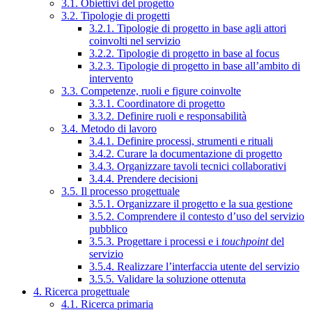
3.1. Obiettivi del progetto
3.2. Tipologie di progetti
3.2.1. Tipologie di progetto in base agli attori
coinvolti nel servizio
3.2.2. Tipologie di progetto in base al focus
3.2.3. Tipologie di progetto in base all’ambito di
intervento
3.3. Competenze, ruoli e figure coinvolte
3.3.1. Coordinatore di progetto
3.3.2. Definire ruoli e responsabilità
3.4. Metodo di lavoro
3.4.1. Definire processi, strumenti e rituali
3.4.2. Curare la documentazione di progetto
3.4.3. Organizzare tavoli tecnici collaborativi
3.4.4. Prendere decisioni
3.5. Il processo progettuale
3.5.1. Organizzare il progetto e la sua gestione
3.5.2. Comprendere il contesto d’uso del servizio
pubblico
3.5.3. Progettare i processi e i
touchpoint
del
servizio
3.5.4. Realizzare l’interfaccia utente del servizio
3.5.5. Validare la soluzione ottenuta
4. Ricerca progettuale
4.1. Ricerca primaria