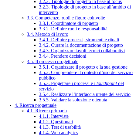
3.2.2. Tipologie di progetto in base al focus
3.2.3. Tipologie di progetto in base all’ambito di
intervento
3.3. Competenze, ruoli e figure coinvolte
3.3.1. Coordinatore di progetto
3.3.2. Definire ruoli e responsabilità
3.4. Metodo di lavoro
3.4.1. Definire processi, strumenti e rituali
3.4.2. Curare la documentazione di progetto
3.4.3. Organizzare tavoli tecnici collaborativi
3.4.4. Prendere decisioni
3.5. Il processo progettuale
3.5.1. Organizzare il progetto e la sua gestione
3.5.2. Comprendere il contesto d’uso del servizio
pubblico
3.5.3. Progettare i processi e i
touchpoint
del
servizio
3.5.4. Realizzare l’interfaccia utente del servizio
3.5.5. Validare la soluzione ottenuta
4. Ricerca progettuale
4.1. Ricerca primaria
4.1.1. Interviste
4.1.2. Questionari
4.1.3. Test di usabilità
4.1.4. Web analytics