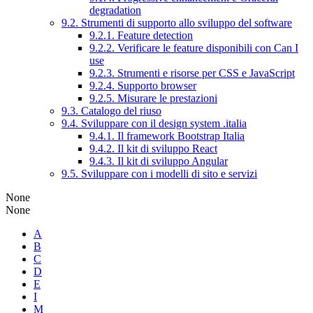
degradation
9.2. Strumenti di supporto allo sviluppo del software
9.2.1. Feature detection
9.2.2. Verificare le feature disponibili con Can I
use
9.2.3. Strumenti e risorse per CSS e JavaScript
9.2.4. Supporto browser
9.2.5. Misurare le prestazioni
9.3. Catalogo del riuso
9.4. Sviluppare con il design system .italia
9.4.1. Il framework Bootstrap Italia
9.4.2. Il kit di sviluppo React
9.4.3. Il kit di sviluppo Angular
9.5. Sviluppare con i modelli di sito e servizi
None
None
A
B
C
D
E
I
M