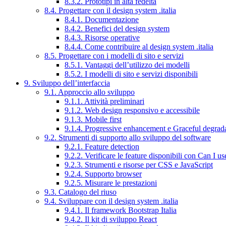
8.3.2. Prototipi in alta fedeltà
8.4. Progettare con il design system .italia
8.4.1. Documentazione
8.4.2. Benefici del design system
8.4.3. Risorse operative
8.4.4. Come contribuire al design system .italia
8.5. Progettare con i modelli di sito e servizi
8.5.1. Vantaggi dell’utilizzo dei modelli
8.5.2. I modelli di sito e servizi disponibili
9. Sviluppo dell’interfaccia
9.1. Approccio allo sviluppo
9.1.1. Attività preliminari
9.1.2. Web design responsivo e accessibile
9.1.3. Mobile first
9.1.4. Progressive enhancement e Graceful degrad
9.2. Strumenti di supporto allo sviluppo del software
9.2.1. Feature detection
9.2.2. Verificare le feature disponibili con Can I us
9.2.3. Strumenti e risorse per CSS e JavaScript
9.2.4. Supporto browser
9.2.5. Misurare le prestazioni
9.3. Catalogo del riuso
9.4. Sviluppare con il design system .italia
9.4.1. Il framework Bootstrap Italia
9.4.2. Il kit di sviluppo React