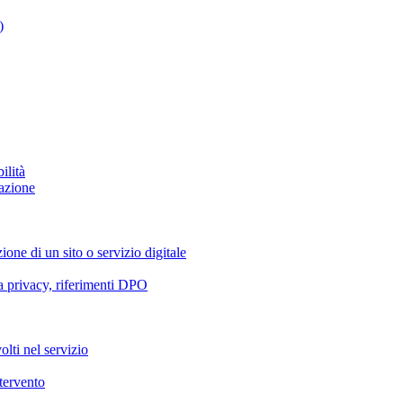
)
ilità
azione
ione di un sito o servizio digitale
va privacy, riferimenti DPO
olti nel servizio
ntervento