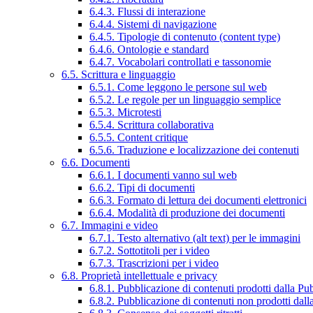
6.4.3. Flussi di interazione
6.4.4. Sistemi di navigazione
6.4.5. Tipologie di contenuto (content type)
6.4.6. Ontologie e standard
6.4.7. Vocabolari controllati e tassonomie
6.5. Scrittura e linguaggio
6.5.1. Come leggono le persone sul web
6.5.2. Le regole per un linguaggio semplice
6.5.3. Microtesti
6.5.4. Scrittura collaborativa
6.5.5. Content critique
6.5.6. Traduzione e localizzazione dei contenuti
6.6. Documenti
6.6.1. I documenti vanno sul web
6.6.2. Tipi di documenti
6.6.3. Formato di lettura dei documenti elettronici
6.6.4. Modalità di produzione dei documenti
6.7. Immagini e video
6.7.1. Testo alternativo (alt text) per le immagini
6.7.2. Sottotitoli per i video
6.7.3. Trascrizioni per i video
6.8. Proprietà intellettuale e privacy
6.8.1. Pubblicazione di contenuti prodotti dalla P
6.8.2. Pubblicazione di contenuti non prodotti dal