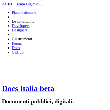
AGID
+
Team Digitale
Piano Triennale
Le community
Developers
Designers
Gli strumenti
Forum
Docs
GitHub
Docs Italia
beta
Documenti pubblici, digitali.