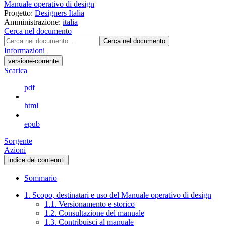
Manuale operativo di design
Progetto:
Designers Italia
Amministrazione:
italia
Cerca nel documento
Cerca nel documento
Informazioni
versione-corrente
Scarica
pdf
html
epub
Sorgente
Azioni
indice dei contenuti
Sommario
1. Scopo, destinatari e uso del Manuale operativo di design
1.1. Versionamento e storico
1.2. Consultazione del manuale
1.3. Contribuisci al manuale