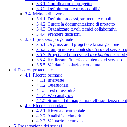
3.3.1. Coordinatore di progetto
3.3.2. Definire ruoli e responsabilità
3.4. Metodo di lavoro
3.4.1. Definire processi, strumenti e rituali
3.4.2. Curare la documentazione di progetto
3.4.3. Organizzare tavoli tecnici collaborativi
3.4.4. Prendere decisioni
3.5. Il processo progettuale
3.5.1. Organizzare il progetto e la sua gestione
3.5.2. Comprendere il contesto d’uso del servizio 
3.5.3. Progettare i processi e i
touchpoint
del servi
3.5.4. Realizzare l’interfaccia utente del servizio
3.5.5. Validare la soluzione ottenuta
4. Ricerca progettuale
4.1. Ricerca primaria
4.1.1. Interviste
4.1.2. Questionari
4.1.3. Test di usabilità
4.1.4. Web analytics
4.1.5. Strumenti di mappatura dell’esperienza uten
4.2. Ricerca secondaria
4.2.1. Ricerca documentale
4.2.2. Analisi benchmark
4.2.3. Valutazione euristica
5. Progettazione dei servizi