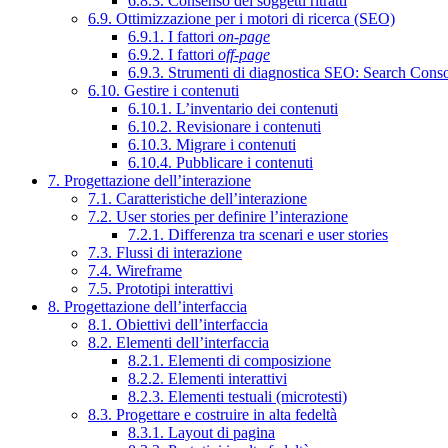
6.8.3. Consenso dei soggetti ritratti
6.9. Ottimizzazione per i motori di ricerca (SEO)
6.9.1. I fattori
on-page
6.9.2. I fattori
off-page
6.9.3. Strumenti di diagnostica SEO: Search Cons
6.10. Gestire i contenuti
6.10.1. L’inventario dei contenuti
6.10.2. Revisionare i contenuti
6.10.3. Migrare i contenuti
6.10.4. Pubblicare i contenuti
7. Progettazione dell’interazione
7.1. Caratteristiche dell’interazione
7.2. User stories per definire l’interazione
7.2.1. Differenza tra scenari e user stories
7.3. Flussi di interazione
7.4. Wireframe
7.5. Prototipi interattivi
8. Progettazione dell’interfaccia
8.1. Obiettivi dell’interfaccia
8.2. Elementi dell’interfaccia
8.2.1. Elementi di composizione
8.2.2. Elementi interattivi
8.2.3. Elementi testuali (microtesti)
8.3. Progettare e costruire in alta fedeltà
8.3.1. Layout di pagina