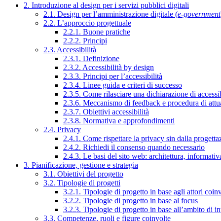
2. Introduzione al design per i servizi pubblici digitali
2.1. Design per l’amministrazione digitale (
e-government
2.2. L’approccio progettuale
2.2.1. Buone pratiche
2.2.2. Principi
2.3. Accessibilità
2.3.1. Definizione
2.3.2. Accessibilità by design
2.3.3. Principi per l’accessibilità
2.3.4. Linee guida e criteri di successo
2.3.5. Come rilasciare una dichiarazione di accessib
2.3.6. Meccanismo di feedback e procedura di attu
2.3.7. Obiettivi accessibilità
2.3.8. Normativa e approfondimenti
2.4. Privacy
2.4.1. Come rispettare la privacy sin dalla progettaz
2.4.2. Richiedi il consenso quando necessario
2.4.3. Le basi del sito web: architettura, informati
3. Pianificazione, gestione e strategia
3.1. Obiettivi del progetto
3.2. Tipologie di progetti
3.2.1. Tipologie di progetto in base agli attori coinv
3.2.2. Tipologie di progetto in base al focus
3.2.3. Tipologie di progetto in base all’ambito di i
3.3. Competenze, ruoli e figure coinvolte