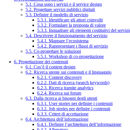
5.1. Cosa sono i servizi e il service design
5.2. Progettare servizi pubblici digitali
5.3. Definire il modello di servizio
5.3.1. Identificare gli attori coinvolti
5.3.2. Formulare la proposta di valore
5.3.3. Inquadrare gli elementi costitutivi del serviz
5.4. Descrivere il funzionamento del servizio
5.4.1. Mappare l’ecosistema
5.4.2. Rappresentare i flussi di servizio
5.5. Co-progettare le soluzioni
5.5.1. Workshop di co-progettazione
6. Progettazione dei contenuti
6.1. Cos’è il content design
6.2. Ricerca utente sui contenuti e il linguaggio
6.2.1. Content discovery
6.2.2. Dati di ricerca (search keywords)
6.2.3. Ricerca tramite analytics
6.2.4. Ricerca sui forum
6.3. Dalla ricerca ai bisogni degli utenti
6.3.1. User stories per definire i contenuti
6.3.2. Job stories per definire i contenuti
6.3.3. Criteri di accettazione
6.4. Architettura dell’informazione
6.4.1. Definire l’architettura dell’informazione
6.4.2. Alberatura