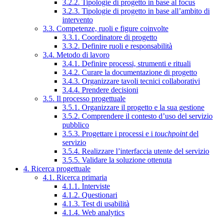
3.2.2. Tipologie di progetto in base al focus
3.2.3. Tipologie di progetto in base all’ambito di
intervento
3.3. Competenze, ruoli e figure coinvolte
3.3.1. Coordinatore di progetto
3.3.2. Definire ruoli e responsabilità
3.4. Metodo di lavoro
3.4.1. Definire processi, strumenti e rituali
3.4.2. Curare la documentazione di progetto
3.4.3. Organizzare tavoli tecnici collaborativi
3.4.4. Prendere decisioni
3.5. Il processo progettuale
3.5.1. Organizzare il progetto e la sua gestione
3.5.2. Comprendere il contesto d’uso del servizio
pubblico
3.5.3. Progettare i processi e i
touchpoint
del
servizio
3.5.4. Realizzare l’interfaccia utente del servizio
3.5.5. Validare la soluzione ottenuta
4. Ricerca progettuale
4.1. Ricerca primaria
4.1.1. Interviste
4.1.2. Questionari
4.1.3. Test di usabilità
4.1.4. Web analytics