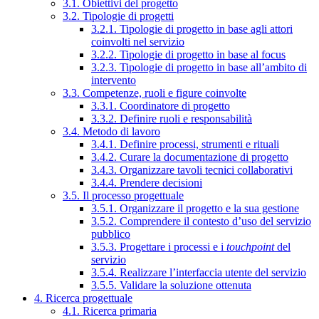
3.1. Obiettivi del progetto
3.2. Tipologie di progetti
3.2.1. Tipologie di progetto in base agli attori
coinvolti nel servizio
3.2.2. Tipologie di progetto in base al focus
3.2.3. Tipologie di progetto in base all’ambito di
intervento
3.3. Competenze, ruoli e figure coinvolte
3.3.1. Coordinatore di progetto
3.3.2. Definire ruoli e responsabilità
3.4. Metodo di lavoro
3.4.1. Definire processi, strumenti e rituali
3.4.2. Curare la documentazione di progetto
3.4.3. Organizzare tavoli tecnici collaborativi
3.4.4. Prendere decisioni
3.5. Il processo progettuale
3.5.1. Organizzare il progetto e la sua gestione
3.5.2. Comprendere il contesto d’uso del servizio
pubblico
3.5.3. Progettare i processi e i
touchpoint
del
servizio
3.5.4. Realizzare l’interfaccia utente del servizio
3.5.5. Validare la soluzione ottenuta
4. Ricerca progettuale
4.1. Ricerca primaria