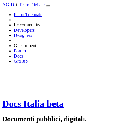
AGID
+
Team Digitale
Piano Triennale
Le community
Developers
Designers
Gli strumenti
Forum
Docs
GitHub
Docs Italia
beta
Documenti pubblici, digitali.