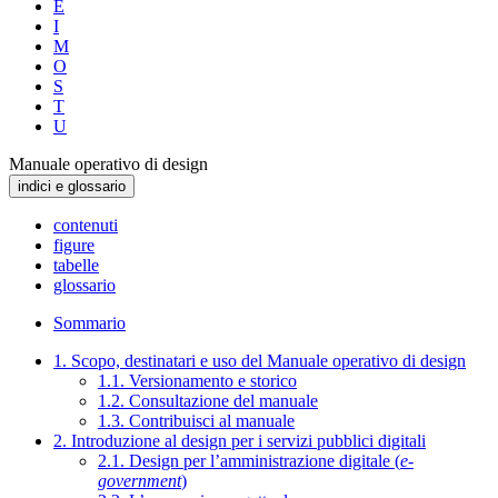
E
I
M
O
S
T
U
Manuale operativo di design
indici e glossario
contenuti
figure
tabelle
glossario
Sommario
1. Scopo, destinatari e uso del Manuale operativo di design
1.1. Versionamento e storico
1.2. Consultazione del manuale
1.3. Contribuisci al manuale
2. Introduzione al design per i servizi pubblici digitali
2.1. Design per l’amministrazione digitale (
e-
government
)