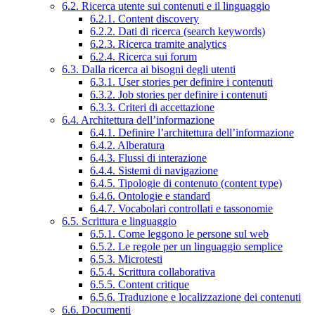
6.2. Ricerca utente sui contenuti e il linguaggio
6.2.1. Content discovery
6.2.2. Dati di ricerca (search keywords)
6.2.3. Ricerca tramite analytics
6.2.4. Ricerca sui forum
6.3. Dalla ricerca ai bisogni degli utenti
6.3.1. User stories per definire i contenuti
6.3.2. Job stories per definire i contenuti
6.3.3. Criteri di accettazione
6.4. Architettura dell’informazione
6.4.1. Definire l’architettura dell’informazione
6.4.2. Alberatura
6.4.3. Flussi di interazione
6.4.4. Sistemi di navigazione
6.4.5. Tipologie di contenuto (content type)
6.4.6. Ontologie e standard
6.4.7. Vocabolari controllati e tassonomie
6.5. Scrittura e linguaggio
6.5.1. Come leggono le persone sul web
6.5.2. Le regole per un linguaggio semplice
6.5.3. Microtesti
6.5.4. Scrittura collaborativa
6.5.5. Content critique
6.5.6. Traduzione e localizzazione dei contenuti
6.6. Documenti