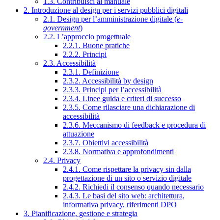
1.3. Contribuisci al manuale
2. Introduzione al design per i servizi pubblici digitali
2.1. Design per l’amministrazione digitale (
e-
government
)
2.2. L’approccio progettuale
2.2.1. Buone pratiche
2.2.2. Principi
2.3. Accessibilità
2.3.1. Definizione
2.3.2. Accessibilità by design
2.3.3. Principi per l’accessibilità
2.3.4. Linee guida e criteri di successo
2.3.5. Come rilasciare una dichiarazione di
accessibilità
2.3.6. Meccanismo di feedback e procedura di
attuazione
2.3.7. Obiettivi accessibilità
2.3.8. Normativa e approfondimenti
2.4. Privacy
2.4.1. Come rispettare la privacy sin dalla
progettazione di un sito o servizio digitale
2.4.2. Richiedi il consenso quando necessario
2.4.3. Le basi del sito web: architettura,
informativa privacy, riferimenti DPO
3. Pianificazione, gestione e strategia