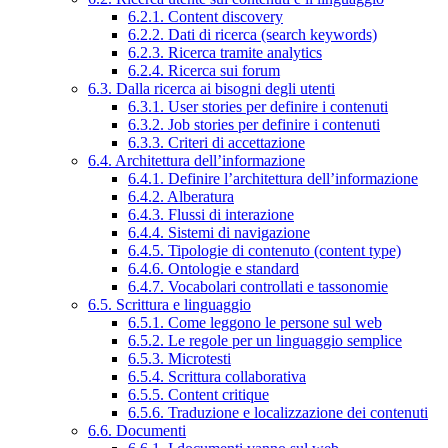
6.2.1. Content discovery
6.2.2. Dati di ricerca (search keywords)
6.2.3. Ricerca tramite analytics
6.2.4. Ricerca sui forum
6.3. Dalla ricerca ai bisogni degli utenti
6.3.1. User stories per definire i contenuti
6.3.2. Job stories per definire i contenuti
6.3.3. Criteri di accettazione
6.4. Architettura dell’informazione
6.4.1. Definire l’architettura dell’informazione
6.4.2. Alberatura
6.4.3. Flussi di interazione
6.4.4. Sistemi di navigazione
6.4.5. Tipologie di contenuto (content type)
6.4.6. Ontologie e standard
6.4.7. Vocabolari controllati e tassonomie
6.5. Scrittura e linguaggio
6.5.1. Come leggono le persone sul web
6.5.2. Le regole per un linguaggio semplice
6.5.3. Microtesti
6.5.4. Scrittura collaborativa
6.5.5. Content critique
6.5.6. Traduzione e localizzazione dei contenuti
6.6. Documenti