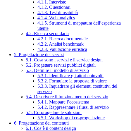
4.1.1. Interviste
4.1.2. Questionari
4.1.3. Test di usabilità
4.1.4. Web analytics
4.1.5. Strumenti di mappatura dell’esperienza
utente
4.2. Ricerca secondaria
4.2.1. Ricerca documentale
4.2.2. Analisi benchmark
4.2.3. Valutazione euristica
5. Progettazione dei servizi
5.1. Cosa sono i servizi e il service design
5.2. Progettare servizi pubblici digitali
5.3. Definire il modello di servizio
5.3.1. Identificare gli attori coinvolti
5.3.2. Formulare la proposta di valore
5.3.3. Inquadrare gli elementi costitutivi del
servizio
5.4. Descrivere il funzionamento del servizio
5.4.1. Mappare l’ecosistema
5.4.2. Rappresentare i flussi di servizio
5.5. Co-progettare le soluzioni
5.5.1. Workshop di co-progettazione
6. Progettazione dei contenuti
6.1. Cos’è il content design