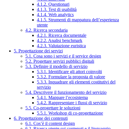
4.1.2. Questionari
4.1.3. Test di usabilità
4.1.4. Web analytics
4.1.5. Strumenti di mappatura dell’esperienza
utente
4.2. Ricerca secondaria
4.2.1. Ricerca documentale
4.2.2. Analisi benchmark
4.2.3. Valutazione euristica
5. Progettazione dei servizi
5.1. Cosa sono i servizi e il service design
5.2. Progettare servizi pubblici digitali
5.3. Definire il modello di servizio
5.3.1. Identificare gli attori coinvolti
5.3.2. Formulare la proposta di valore
5.3.3. Inquadrare gli elementi costitutivi del
servizio
5.4. Descrivere il funzionamento del servizio
5.4.1. Mappare l’ecosistema
5.4.2. Rappresentare i flussi di servizio
5.5. Co-progettare le soluzioni
5.5.1. Workshop di co-progettazione
6. Progettazione dei contenuti
6.1. Cos’è il content design
6.2. Ricerca utente sui contenuti e il linguaggio