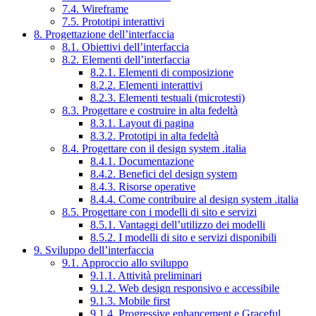
7.4. Wireframe
7.5. Prototipi interattivi
8. Progettazione dell’interfaccia
8.1. Obiettivi dell’interfaccia
8.2. Elementi dell’interfaccia
8.2.1. Elementi di composizione
8.2.2. Elementi interattivi
8.2.3. Elementi testuali (microtesti)
8.3. Progettare e costruire in alta fedeltà
8.3.1. Layout di pagina
8.3.2. Prototipi in alta fedeltà
8.4. Progettare con il design system .italia
8.4.1. Documentazione
8.4.2. Benefici del design system
8.4.3. Risorse operative
8.4.4. Come contribuire al design system .italia
8.5. Progettare con i modelli di sito e servizi
8.5.1. Vantaggi dell’utilizzo dei modelli
8.5.2. I modelli di sito e servizi disponibili
9. Sviluppo dell’interfaccia
9.1. Approccio allo sviluppo
9.1.1. Attività preliminari
9.1.2. Web design responsivo e accessibile
9.1.3. Mobile first
9.1.4. Progressive enhancement e Graceful