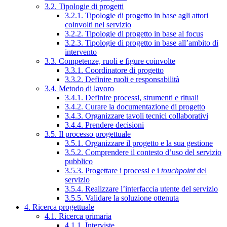
3.2. Tipologie di progetti
3.2.1. Tipologie di progetto in base agli attori
coinvolti nel servizio
3.2.2. Tipologie di progetto in base al focus
3.2.3. Tipologie di progetto in base all’ambito di
intervento
3.3. Competenze, ruoli e figure coinvolte
3.3.1. Coordinatore di progetto
3.3.2. Definire ruoli e responsabilità
3.4. Metodo di lavoro
3.4.1. Definire processi, strumenti e rituali
3.4.2. Curare la documentazione di progetto
3.4.3. Organizzare tavoli tecnici collaborativi
3.4.4. Prendere decisioni
3.5. Il processo progettuale
3.5.1. Organizzare il progetto e la sua gestione
3.5.2. Comprendere il contesto d’uso del servizio
pubblico
3.5.3. Progettare i processi e i
touchpoint
del
servizio
3.5.4. Realizzare l’interfaccia utente del servizio
3.5.5. Validare la soluzione ottenuta
4. Ricerca progettuale
4.1. Ricerca primaria
4.1.1. Interviste