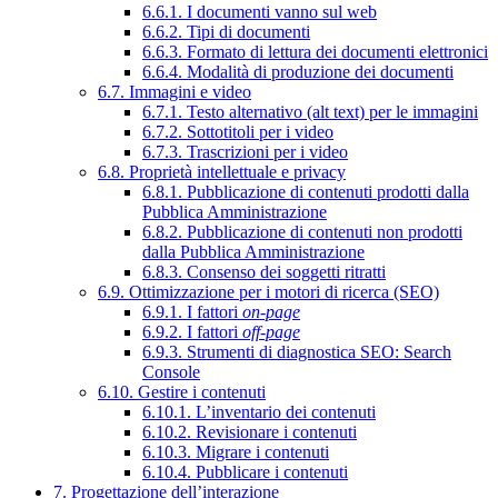
6.6.1. I documenti vanno sul web
6.6.2. Tipi di documenti
6.6.3. Formato di lettura dei documenti elettronici
6.6.4. Modalità di produzione dei documenti
6.7. Immagini e video
6.7.1. Testo alternativo (alt text) per le immagini
6.7.2. Sottotitoli per i video
6.7.3. Trascrizioni per i video
6.8. Proprietà intellettuale e privacy
6.8.1. Pubblicazione di contenuti prodotti dalla
Pubblica Amministrazione
6.8.2. Pubblicazione di contenuti non prodotti
dalla Pubblica Amministrazione
6.8.3. Consenso dei soggetti ritratti
6.9. Ottimizzazione per i motori di ricerca (SEO)
6.9.1. I fattori
on-page
6.9.2. I fattori
off-page
6.9.3. Strumenti di diagnostica SEO: Search
Console
6.10. Gestire i contenuti
6.10.1. L’inventario dei contenuti
6.10.2. Revisionare i contenuti
6.10.3. Migrare i contenuti
6.10.4. Pubblicare i contenuti
7. Progettazione dell’interazione