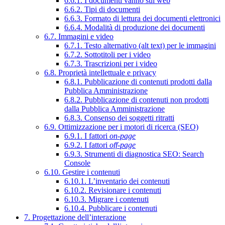
6.6.1. I documenti vanno sul web
6.6.2. Tipi di documenti
6.6.3. Formato di lettura dei documenti elettronici
6.6.4. Modalità di produzione dei documenti
6.7. Immagini e video
6.7.1. Testo alternativo (alt text) per le immagini
6.7.2. Sottotitoli per i video
6.7.3. Trascrizioni per i video
6.8. Proprietà intellettuale e privacy
6.8.1. Pubblicazione di contenuti prodotti dalla
Pubblica Amministrazione
6.8.2. Pubblicazione di contenuti non prodotti
dalla Pubblica Amministrazione
6.8.3. Consenso dei soggetti ritratti
6.9. Ottimizzazione per i motori di ricerca (SEO)
6.9.1. I fattori
on-page
6.9.2. I fattori
off-page
6.9.3. Strumenti di diagnostica SEO: Search
Console
6.10. Gestire i contenuti
6.10.1. L’inventario dei contenuti
6.10.2. Revisionare i contenuti
6.10.3. Migrare i contenuti
6.10.4. Pubblicare i contenuti
7. Progettazione dell’interazione