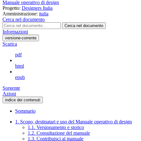
Manuale operativo di design
Progetto:
Designers Italia
Amministrazione:
italia
Cerca nel documento
Cerca nel documento
Informazioni
versione-corrente
Scarica
pdf
html
epub
Sorgente
Azioni
indice dei contenuti
Sommario
1. Scopo, destinatari e uso del Manuale operativo di design
1.1. Versionamento e storico
1.2. Consultazione del manuale
1.3. Contribuisci al manuale