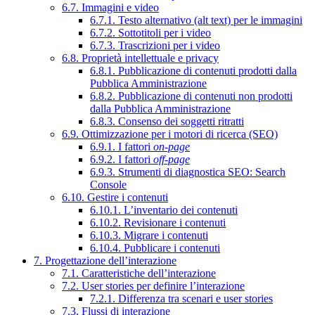
6.7. Immagini e video
6.7.1. Testo alternativo (alt text) per le immagini
6.7.2. Sottotitoli per i video
6.7.3. Trascrizioni per i video
6.8. Proprietà intellettuale e privacy
6.8.1. Pubblicazione di contenuti prodotti dalla
Pubblica Amministrazione
6.8.2. Pubblicazione di contenuti non prodotti
dalla Pubblica Amministrazione
6.8.3. Consenso dei soggetti ritratti
6.9. Ottimizzazione per i motori di ricerca (SEO)
6.9.1. I fattori
on-page
6.9.2. I fattori
off-page
6.9.3. Strumenti di diagnostica SEO: Search
Console
6.10. Gestire i contenuti
6.10.1. L’inventario dei contenuti
6.10.2. Revisionare i contenuti
6.10.3. Migrare i contenuti
6.10.4. Pubblicare i contenuti
7. Progettazione dell’interazione
7.1. Caratteristiche dell’interazione
7.2. User stories per definire l’interazione
7.2.1. Differenza tra scenari e user stories
7.3. Flussi di interazione