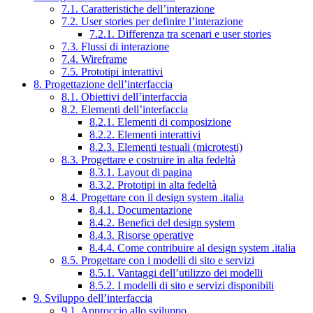
7.1. Caratteristiche dell’interazione
7.2. User stories per definire l’interazione
7.2.1. Differenza tra scenari e user stories
7.3. Flussi di interazione
7.4. Wireframe
7.5. Prototipi interattivi
8. Progettazione dell’interfaccia
8.1. Obiettivi dell’interfaccia
8.2. Elementi dell’interfaccia
8.2.1. Elementi di composizione
8.2.2. Elementi interattivi
8.2.3. Elementi testuali (microtesti)
8.3. Progettare e costruire in alta fedeltà
8.3.1. Layout di pagina
8.3.2. Prototipi in alta fedeltà
8.4. Progettare con il design system .italia
8.4.1. Documentazione
8.4.2. Benefici del design system
8.4.3. Risorse operative
8.4.4. Come contribuire al design system .italia
8.5. Progettare con i modelli di sito e servizi
8.5.1. Vantaggi dell’utilizzo dei modelli
8.5.2. I modelli di sito e servizi disponibili
9. Sviluppo dell’interfaccia
9.1. Approccio allo sviluppo