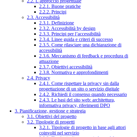
2.2. L’approccio progettuale
2.2.1. Buone pratiche
2.2.2. Principi
2.3. Accessibilità
2.3.1. Definizione
2.3.2. Accessibilità by design
2.3.3. Principi per l’accessibilità
2.3.4. Linee guida e criteri di successo
2.3.5. Come rilasciare una dichiarazione di
accessibilità
2.3.6. Meccanismo di feedback e procedura di
attuazione
2.3.7. Obiettivi accessibilità
2.3.8. Normativa e approfondimenti
2.4. Privacy
2.4.1. Come rispettare la privacy sin dalla
progettazione di un sito o servizio digitale
2.4.2. Richiedi il consenso quando necessario
2.4.3. Le basi del sito web: architettura,
informativa privacy, riferimenti DPO
3. Pianificazione, gestione e strategia
3.1. Obiettivi del progetto
3.2. Tipologie di progetti
3.2.1. Tipologie di progetto in base agli attori
coinvolti nel servizio