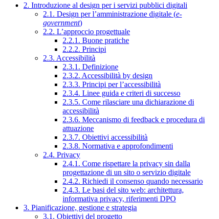
2. Introduzione al design per i servizi pubblici digitali
2.1. Design per l’amministrazione digitale (
e-
government
)
2.2. L’approccio progettuale
2.2.1. Buone pratiche
2.2.2. Principi
2.3. Accessibilità
2.3.1. Definizione
2.3.2. Accessibilità by design
2.3.3. Principi per l’accessibilità
2.3.4. Linee guida e criteri di successo
2.3.5. Come rilasciare una dichiarazione di
accessibilità
2.3.6. Meccanismo di feedback e procedura di
attuazione
2.3.7. Obiettivi accessibilità
2.3.8. Normativa e approfondimenti
2.4. Privacy
2.4.1. Come rispettare la privacy sin dalla
progettazione di un sito o servizio digitale
2.4.2. Richiedi il consenso quando necessario
2.4.3. Le basi del sito web: architettura,
informativa privacy, riferimenti DPO
3. Pianificazione, gestione e strategia
3.1. Obiettivi del progetto