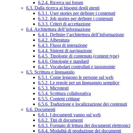
6.2.4. Ricerca sui forum
6.3. Dalla ricerca ai bisogni degli utenti
6.3.1. User stories per definire i contenuti
6.3.2. Job stories per definire i contenuti
6.3.3. Criteri di accettazione
6.4. Architettura dell’informazione
6.4.1. Definire l’architettura dell’informazione
6.4.2. Alberatura
6.4.3. Flussi di interazione
6.4.4. Sistemi di navigazione
6.4.5. Tipologie di contenuto (content type)
6.4.6. Ontologie e standard
6.4.7. Vocabolari controllati e tassonomie
6.5. Scrittura e linguaggio
6.5.1. Come leggono le persone sul web
6.5.2. Le regole per un linguaggio semplice
6.5.3. Microtesti
6.5.4. Scrittura collaborativa
6.5.5. Content critique
6.5.6. Traduzione e localizzazione dei contenuti
6.6. Documenti
6.6.1. I documenti vanno sul web
6.6.2. Tipi di documenti
6.6.3. Formato di lettura dei documenti elettronici
6.6.4. Modalità di produzione dei documenti