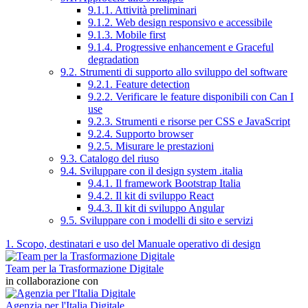
9.1.1. Attività preliminari
9.1.2. Web design responsivo e accessibile
9.1.3. Mobile first
9.1.4. Progressive enhancement e Graceful
degradation
9.2. Strumenti di supporto allo sviluppo del software
9.2.1. Feature detection
9.2.2. Verificare le feature disponibili con Can I
use
9.2.3. Strumenti e risorse per CSS e JavaScript
9.2.4. Supporto browser
9.2.5. Misurare le prestazioni
9.3. Catalogo del riuso
9.4. Sviluppare con il design system .italia
9.4.1. Il framework Bootstrap Italia
9.4.2. Il kit di sviluppo React
9.4.3. Il kit di sviluppo Angular
9.5. Sviluppare con i modelli di sito e servizi
1. Scopo, destinatari e uso del Manuale operativo di design
Team per la Trasformazione Digitale
in collaborazione con
Agenzia per l'Italia Digitale