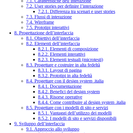
7.1. Caratteristiche dell’interazione
7.2. User stories per definire l’interazione
7.2.1. Differenza tra scenari e user stories
7.3. Flussi di interazione
7.4. Wireframe
7.5. Prototipi interattivi
8. Progettazione dell’interfaccia
8.1. Obiettivi dell’interfaccia
8.2. Elementi dell’interfaccia
8.2.1. Elementi di composizione
8.2.2. Elementi interattivi
8.2.3. Elementi testuali (microtesti)
8.3. Progettare e costruire in alta fedeltà
8.3.1. Layout di pagina
8.3.2. Prototipi in alta fedeltà
8.4. Progettare con il design system .italia
8.4.1. Documentazione
8.4.2. Benefici del design system
8.4.3. Risorse operative
8.4.4. Come contribuire al design system .italia
8.5. Progettare con i modelli di sito e servizi
8.5.1. Vantaggi dell’utilizzo dei modelli
8.5.2. I modelli di sito e servizi disponibili
9. Sviluppo dell’interfaccia
9.1. Approccio allo sviluppo