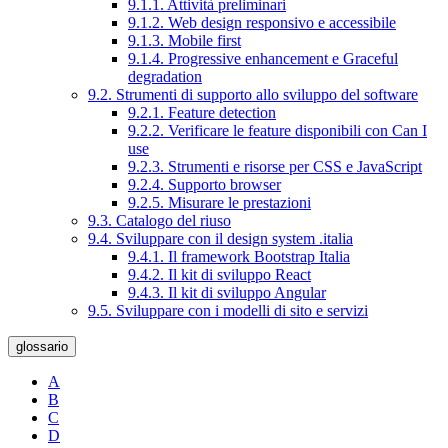
9.1.1. Attività preliminari
9.1.2. Web design responsivo e accessibile
9.1.3. Mobile first
9.1.4. Progressive enhancement e Graceful
degradation
9.2. Strumenti di supporto allo sviluppo del software
9.2.1. Feature detection
9.2.2. Verificare le feature disponibili con Can I
use
9.2.3. Strumenti e risorse per CSS e JavaScript
9.2.4. Supporto browser
9.2.5. Misurare le prestazioni
9.3. Catalogo del riuso
9.4. Sviluppare con il design system .italia
9.4.1. Il framework Bootstrap Italia
9.4.2. Il kit di sviluppo React
9.4.3. Il kit di sviluppo Angular
9.5. Sviluppare con i modelli di sito e servizi
glossario
A
B
C
D