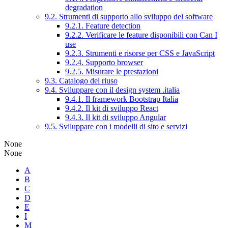
degradation
9.2. Strumenti di supporto allo sviluppo del software
9.2.1. Feature detection
9.2.2. Verificare le feature disponibili con Can I
use
9.2.3. Strumenti e risorse per CSS e JavaScript
9.2.4. Supporto browser
9.2.5. Misurare le prestazioni
9.3. Catalogo del riuso
9.4. Sviluppare con il design system .italia
9.4.1. Il framework Bootstrap Italia
9.4.2. Il kit di sviluppo React
9.4.3. Il kit di sviluppo Angular
9.5. Sviluppare con i modelli di sito e servizi
None
None
A
B
C
D
E
I
M