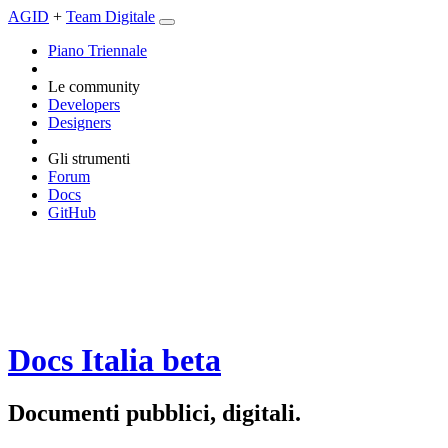
AGID
+
Team Digitale
Piano Triennale
Le community
Developers
Designers
Gli strumenti
Forum
Docs
GitHub
Docs Italia
beta
Documenti pubblici, digitali.