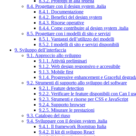
8.3.2. Prototipi in alta fedeltà
8.4. Progettare con il design system .italia
8.4.1. Documentazione
8.4.2. Benefici del design system
8.4.3. Risorse operative
8.4.4. Come contribuire al design system .italia
8.5. Progettare con i modelli di sito e servizi
8.5.1. Vantaggi dell’utilizzo dei modelli
8.5.2. I modelli di sito e servizi disponibili
9. Sviluppo dell’interfaccia
9.1. Approccio allo sviluppo
9.1.1. Attività preliminari
9.1.2. Web design responsivo e accessibile
9.1.3. Mobile first
9.1.4. Progressive enhancement e Graceful degrad
9.2. Strumenti di supporto allo sviluppo del software
9.2.1. Feature detection
9.2.2. Verificare le feature disponibili con Can I us
9.2.3. Strumenti e risorse per CSS e JavaScript
9.2.4. Supporto browser
9.2.5. Misurare le prestazioni
9.3. Catalogo del riuso
9.4. Sviluppare con il design system .italia
9.4.1. Il framework Bootstrap Italia
9.4.2. Il kit di sviluppo React