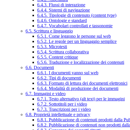
6.4.3. Flussi di interazione
6.4.4. Sistemi di navigazione
6.4.5. Tipologie di contenuto (content type)
6.4.6. Ontologie e standard
6.4.7. Vocabolari controllati e tassonomie
6.5. Scrittura e linguaggio
6.5.1. Come leggono le persone sul web
6.5.2. Le regole per un linguaggio semplice
6.5.3. Microtesti
6.5.4. Scrittura collaborativa
6.5.5. Content critique
6.5.6. Traduzione e localizzazione dei contenuti
6.6. Documenti
6.6.1. I documenti vanno sul web
6.6.2. Tipi di documenti
6.6.3. Formato di lettura dei documenti elettronici
6.6.4. Modalità di produzione dei documenti
6.7. Immagini e video
6.7.1. Testo alternativo (alt text) per le immagini
6.7.2. Sottotitoli per i video
6.7.3. Trascrizioni per i video
6.8. Proprietà intellettuale e privacy
6.8.1. Pubblicazione di contenuti prodotti dalla P
6.8.2. Pubblicazione di contenuti non prodotti dal