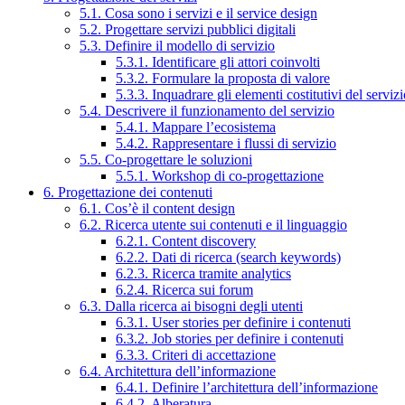
5.1. Cosa sono i servizi e il service design
5.2. Progettare servizi pubblici digitali
5.3. Definire il modello di servizio
5.3.1. Identificare gli attori coinvolti
5.3.2. Formulare la proposta di valore
5.3.3. Inquadrare gli elementi costitutivi del serviz
5.4. Descrivere il funzionamento del servizio
5.4.1. Mappare l’ecosistema
5.4.2. Rappresentare i flussi di servizio
5.5. Co-progettare le soluzioni
5.5.1. Workshop di co-progettazione
6. Progettazione dei contenuti
6.1. Cos’è il content design
6.2. Ricerca utente sui contenuti e il linguaggio
6.2.1. Content discovery
6.2.2. Dati di ricerca (search keywords)
6.2.3. Ricerca tramite analytics
6.2.4. Ricerca sui forum
6.3. Dalla ricerca ai bisogni degli utenti
6.3.1. User stories per definire i contenuti
6.3.2. Job stories per definire i contenuti
6.3.3. Criteri di accettazione
6.4. Architettura dell’informazione
6.4.1. Definire l’architettura dell’informazione
6.4.2. Alberatura