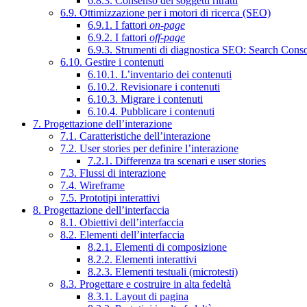
6.8.3. Consenso dei soggetti ritratti
6.9. Ottimizzazione per i motori di ricerca (SEO)
6.9.1. I fattori
on-page
6.9.2. I fattori
off-page
6.9.3. Strumenti di diagnostica SEO: Search Cons
6.10. Gestire i contenuti
6.10.1. L’inventario dei contenuti
6.10.2. Revisionare i contenuti
6.10.3. Migrare i contenuti
6.10.4. Pubblicare i contenuti
7. Progettazione dell’interazione
7.1. Caratteristiche dell’interazione
7.2. User stories per definire l’interazione
7.2.1. Differenza tra scenari e user stories
7.3. Flussi di interazione
7.4. Wireframe
7.5. Prototipi interattivi
8. Progettazione dell’interfaccia
8.1. Obiettivi dell’interfaccia
8.2. Elementi dell’interfaccia
8.2.1. Elementi di composizione
8.2.2. Elementi interattivi
8.2.3. Elementi testuali (microtesti)
8.3. Progettare e costruire in alta fedeltà
8.3.1. Layout di pagina