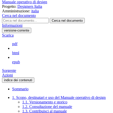
Manuale operativo di design
Progetto:
Designers Italia
Amministrazione:
italia
Cerca nel documento
Cerca nel documento
Informazioni
versione-corrente
Scarica
pdf
html
epub
Sorgente
Azioni
indice dei contenuti
Sommario
1. Scopo, destinatari e uso del Manuale operativo di design
1.1. Versionamento e storico
1.2. Consultazione del manuale
1.3. Contribuisci al manuale