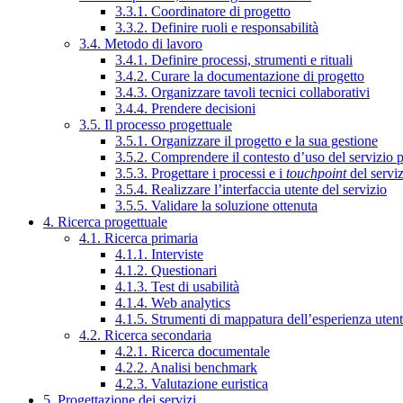
3.3.1. Coordinatore di progetto
3.3.2. Definire ruoli e responsabilità
3.4. Metodo di lavoro
3.4.1. Definire processi, strumenti e rituali
3.4.2. Curare la documentazione di progetto
3.4.3. Organizzare tavoli tecnici collaborativi
3.4.4. Prendere decisioni
3.5. Il processo progettuale
3.5.1. Organizzare il progetto e la sua gestione
3.5.2. Comprendere il contesto d’uso del servizio 
3.5.3. Progettare i processi e i
touchpoint
del servi
3.5.4. Realizzare l’interfaccia utente del servizio
3.5.5. Validare la soluzione ottenuta
4. Ricerca progettuale
4.1. Ricerca primaria
4.1.1. Interviste
4.1.2. Questionari
4.1.3. Test di usabilità
4.1.4. Web analytics
4.1.5. Strumenti di mappatura dell’esperienza uten
4.2. Ricerca secondaria
4.2.1. Ricerca documentale
4.2.2. Analisi benchmark
4.2.3. Valutazione euristica
5. Progettazione dei servizi