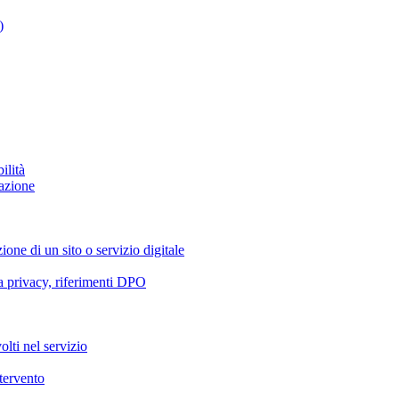
)
ilità
azione
ione di un sito o servizio digitale
va privacy, riferimenti DPO
olti nel servizio
ntervento