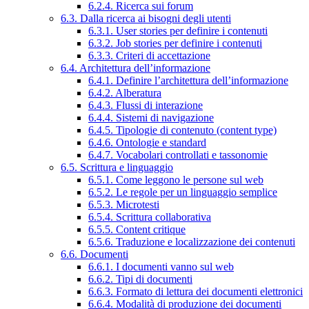
6.2.4. Ricerca sui forum
6.3. Dalla ricerca ai bisogni degli utenti
6.3.1. User stories per definire i contenuti
6.3.2. Job stories per definire i contenuti
6.3.3. Criteri di accettazione
6.4. Architettura dell’informazione
6.4.1. Definire l’architettura dell’informazione
6.4.2. Alberatura
6.4.3. Flussi di interazione
6.4.4. Sistemi di navigazione
6.4.5. Tipologie di contenuto (content type)
6.4.6. Ontologie e standard
6.4.7. Vocabolari controllati e tassonomie
6.5. Scrittura e linguaggio
6.5.1. Come leggono le persone sul web
6.5.2. Le regole per un linguaggio semplice
6.5.3. Microtesti
6.5.4. Scrittura collaborativa
6.5.5. Content critique
6.5.6. Traduzione e localizzazione dei contenuti
6.6. Documenti
6.6.1. I documenti vanno sul web
6.6.2. Tipi di documenti
6.6.3. Formato di lettura dei documenti elettronici
6.6.4. Modalità di produzione dei documenti