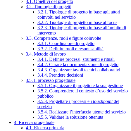
3.1. Obiettivi del progetto
3.2. Tipologie di progetti
3.2.1. Tipologie di progetto in base agli attori
coinvolti nel servizio
3.2.2. Tipologie di progetto in base al focus
3.2.3. Tipologie di progetto in base all’ambito di
intervento
3.3. Competenze, ruoli e figure coinvolte
3.3.1. Coordinatore di progetto
3.3.2. Definire ruoli e responsabilità
3.4. Metodo di lavoro
3.4.1. Definire processi, strumenti e rituali
3.4.2. Curare la documentazione di progetto
3.4.3. Organizzare tavoli tecnici collaborativi
3.4.4. Prendere decisioni
3.5. Il processo progettuale
3.5.1. Organizzare il progetto e la sua gestione
3.5.2. Comprendere il contesto d’uso del servizio
pubblico
3.5.3. Progettare i processi e i
touchpoint
del
servizio
3.5.4. Realizzare l’interfaccia utente del servizio
3.5.5. Validare la soluzione ottenuta
4. Ricerca progettuale
4.1. Ricerca primaria