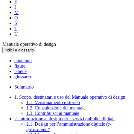
E
I
M
O
S
T
U
Manuale operativo di design
indici e glossario
contenuti
figure
tabelle
glossario
Sommario
1. Scopo, destinatari e uso del Manuale operativo di design
1.1. Versionamento e storico
1.2. Consultazione del manuale
1.3. Contribuisci al manuale
2. Introduzione al design per i servizi pubblici digitali
2.1. Design per l’amministrazione digitale (
e-
government
)