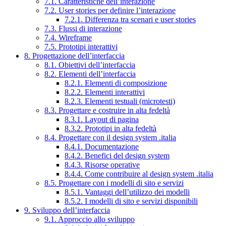
7.1. Caratteristiche dell’interazione
7.2. User stories per definire l’interazione
7.2.1. Differenza tra scenari e user stories
7.3. Flussi di interazione
7.4. Wireframe
7.5. Prototipi interattivi
8. Progettazione dell’interfaccia
8.1. Obiettivi dell’interfaccia
8.2. Elementi dell’interfaccia
8.2.1. Elementi di composizione
8.2.2. Elementi interattivi
8.2.3. Elementi testuali (microtesti)
8.3. Progettare e costruire in alta fedeltà
8.3.1. Layout di pagina
8.3.2. Prototipi in alta fedeltà
8.4. Progettare con il design system .italia
8.4.1. Documentazione
8.4.2. Benefici del design system
8.4.3. Risorse operative
8.4.4. Come contribuire al design system .italia
8.5. Progettare con i modelli di sito e servizi
8.5.1. Vantaggi dell’utilizzo dei modelli
8.5.2. I modelli di sito e servizi disponibili
9. Sviluppo dell’interfaccia
9.1. Approccio allo sviluppo