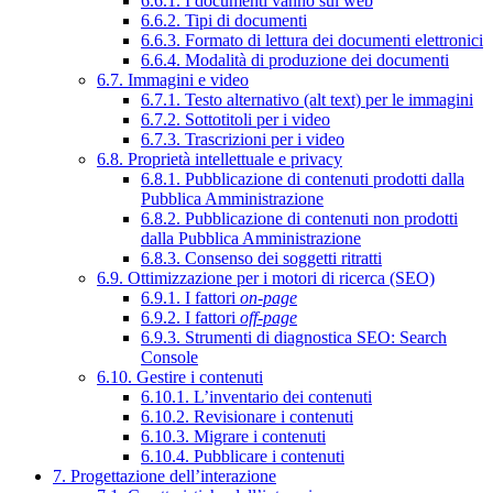
6.6.1. I documenti vanno sul web
6.6.2. Tipi di documenti
6.6.3. Formato di lettura dei documenti elettronici
6.6.4. Modalità di produzione dei documenti
6.7. Immagini e video
6.7.1. Testo alternativo (alt text) per le immagini
6.7.2. Sottotitoli per i video
6.7.3. Trascrizioni per i video
6.8. Proprietà intellettuale e privacy
6.8.1. Pubblicazione di contenuti prodotti dalla
Pubblica Amministrazione
6.8.2. Pubblicazione di contenuti non prodotti
dalla Pubblica Amministrazione
6.8.3. Consenso dei soggetti ritratti
6.9. Ottimizzazione per i motori di ricerca (SEO)
6.9.1. I fattori
on-page
6.9.2. I fattori
off-page
6.9.3. Strumenti di diagnostica SEO: Search
Console
6.10. Gestire i contenuti
6.10.1. L’inventario dei contenuti
6.10.2. Revisionare i contenuti
6.10.3. Migrare i contenuti
6.10.4. Pubblicare i contenuti
7. Progettazione dell’interazione