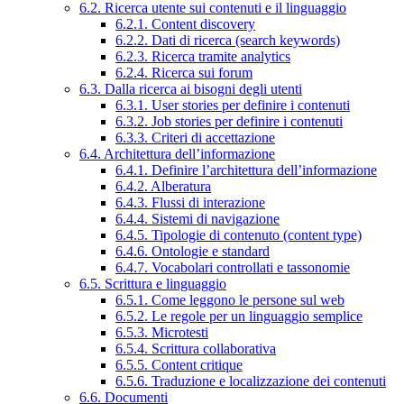
6.2. Ricerca utente sui contenuti e il linguaggio
6.2.1. Content discovery
6.2.2. Dati di ricerca (search keywords)
6.2.3. Ricerca tramite analytics
6.2.4. Ricerca sui forum
6.3. Dalla ricerca ai bisogni degli utenti
6.3.1. User stories per definire i contenuti
6.3.2. Job stories per definire i contenuti
6.3.3. Criteri di accettazione
6.4. Architettura dell’informazione
6.4.1. Definire l’architettura dell’informazione
6.4.2. Alberatura
6.4.3. Flussi di interazione
6.4.4. Sistemi di navigazione
6.4.5. Tipologie di contenuto (content type)
6.4.6. Ontologie e standard
6.4.7. Vocabolari controllati e tassonomie
6.5. Scrittura e linguaggio
6.5.1. Come leggono le persone sul web
6.5.2. Le regole per un linguaggio semplice
6.5.3. Microtesti
6.5.4. Scrittura collaborativa
6.5.5. Content critique
6.5.6. Traduzione e localizzazione dei contenuti
6.6. Documenti