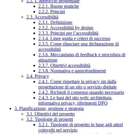
2.2. L’approccio progettuale
2.2.1. Buone pratiche
2.2.2. Principi
2.3. Accessibilità
2.3.1. Definizione
2.3.2. Accessibilità by design
2.3.3. Principi per l’accessibilità
2.3.4. Linee guida e criteri di successo
2.3.5. Come rilasciare una dichiarazione di
accessibilità
2.3.6. Meccanismo di feedback e procedura di
attuazione
2.3.7. Obiettivi accessibilità
2.3.8. Normativa e approfondimenti
2.4. Privacy
2.4.1. Come rispettare la privacy sin dalla
progettazione di un sito o servizio digitale
2.4.2. Richiedi il consenso quando necessario
2.4.3. Le basi del sito web: architettura,
informativa privacy, riferimenti DPO
3. Pianificazione, gestione e strategia
3.1. Obiettivi del progetto
3.2. Tipologie di progetti
3.2.1. Tipologie di progetto in base agli attori
coinvolti nel servizio