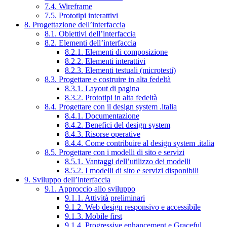
7.4. Wireframe
7.5. Prototipi interattivi
8. Progettazione dell’interfaccia
8.1. Obiettivi dell’interfaccia
8.2. Elementi dell’interfaccia
8.2.1. Elementi di composizione
8.2.2. Elementi interattivi
8.2.3. Elementi testuali (microtesti)
8.3. Progettare e costruire in alta fedeltà
8.3.1. Layout di pagina
8.3.2. Prototipi in alta fedeltà
8.4. Progettare con il design system .italia
8.4.1. Documentazione
8.4.2. Benefici del design system
8.4.3. Risorse operative
8.4.4. Come contribuire al design system .italia
8.5. Progettare con i modelli di sito e servizi
8.5.1. Vantaggi dell’utilizzo dei modelli
8.5.2. I modelli di sito e servizi disponibili
9. Sviluppo dell’interfaccia
9.1. Approccio allo sviluppo
9.1.1. Attività preliminari
9.1.2. Web design responsivo e accessibile
9.1.3. Mobile first
9.1.4. Progressive enhancement e Graceful