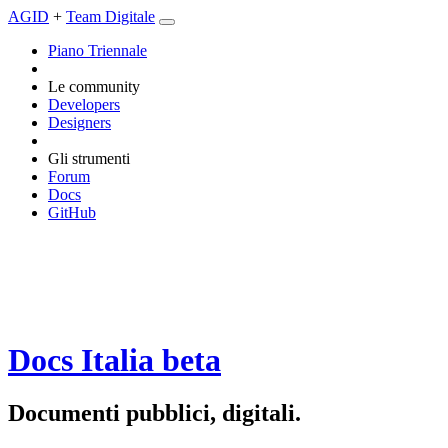
AGID
+
Team Digitale
Piano Triennale
Le community
Developers
Designers
Gli strumenti
Forum
Docs
GitHub
Docs Italia
beta
Documenti pubblici, digitali.