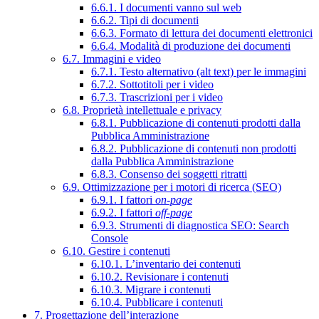
6.6.1. I documenti vanno sul web
6.6.2. Tipi di documenti
6.6.3. Formato di lettura dei documenti elettronici
6.6.4. Modalità di produzione dei documenti
6.7. Immagini e video
6.7.1. Testo alternativo (alt text) per le immagini
6.7.2. Sottotitoli per i video
6.7.3. Trascrizioni per i video
6.8. Proprietà intellettuale e privacy
6.8.1. Pubblicazione di contenuti prodotti dalla
Pubblica Amministrazione
6.8.2. Pubblicazione di contenuti non prodotti
dalla Pubblica Amministrazione
6.8.3. Consenso dei soggetti ritratti
6.9. Ottimizzazione per i motori di ricerca (SEO)
6.9.1. I fattori
on-page
6.9.2. I fattori
off-page
6.9.3. Strumenti di diagnostica SEO: Search
Console
6.10. Gestire i contenuti
6.10.1. L’inventario dei contenuti
6.10.2. Revisionare i contenuti
6.10.3. Migrare i contenuti
6.10.4. Pubblicare i contenuti
7. Progettazione dell’interazione