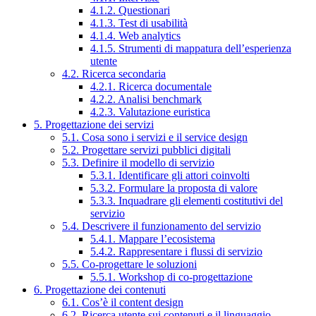
4.1.2. Questionari
4.1.3. Test di usabilità
4.1.4. Web analytics
4.1.5. Strumenti di mappatura dell’esperienza
utente
4.2. Ricerca secondaria
4.2.1. Ricerca documentale
4.2.2. Analisi benchmark
4.2.3. Valutazione euristica
5. Progettazione dei servizi
5.1. Cosa sono i servizi e il service design
5.2. Progettare servizi pubblici digitali
5.3. Definire il modello di servizio
5.3.1. Identificare gli attori coinvolti
5.3.2. Formulare la proposta di valore
5.3.3. Inquadrare gli elementi costitutivi del
servizio
5.4. Descrivere il funzionamento del servizio
5.4.1. Mappare l’ecosistema
5.4.2. Rappresentare i flussi di servizio
5.5. Co-progettare le soluzioni
5.5.1. Workshop di co-progettazione
6. Progettazione dei contenuti
6.1. Cos’è il content design
6.2. Ricerca utente sui contenuti e il linguaggio