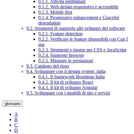
9.1.1. Attività preliminari
9.1.2. Web design responsivo e accessibile
9.1.3. Mobile first
9.1.4. Progressive enhancement e Graceful
degradation
9.2. Strumenti di supporto allo sviluppo del software
9.2.1. Feature detection
9.2.2. Verificare le feature disponibili con Can I
use
9.2.3. Strumenti e risorse per CSS e JavaScript
9.2.4. Supporto browser
9.2.5. Misurare le prestazioni
9.3. Catalogo del riuso
9.4. Sviluppare con il design system .italia
9.4.1. Il framework Bootstrap Italia
9.4.2. Il kit di sviluppo React
9.4.3. Il kit di sviluppo Angular
9.5. Sviluppare con i modelli di sito e servizi
glossario
A
B
C
D