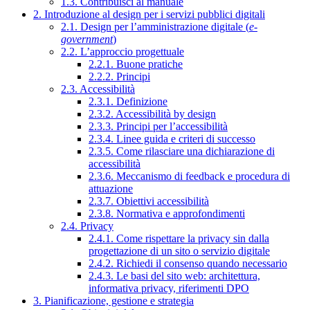
1.3. Contribuisci al manuale
2. Introduzione al design per i servizi pubblici digitali
2.1. Design per l’amministrazione digitale (
e-
government
)
2.2. L’approccio progettuale
2.2.1. Buone pratiche
2.2.2. Principi
2.3. Accessibilità
2.3.1. Definizione
2.3.2. Accessibilità by design
2.3.3. Principi per l’accessibilità
2.3.4. Linee guida e criteri di successo
2.3.5. Come rilasciare una dichiarazione di
accessibilità
2.3.6. Meccanismo di feedback e procedura di
attuazione
2.3.7. Obiettivi accessibilità
2.3.8. Normativa e approfondimenti
2.4. Privacy
2.4.1. Come rispettare la privacy sin dalla
progettazione di un sito o servizio digitale
2.4.2. Richiedi il consenso quando necessario
2.4.3. Le basi del sito web: architettura,
informativa privacy, riferimenti DPO
3. Pianificazione, gestione e strategia