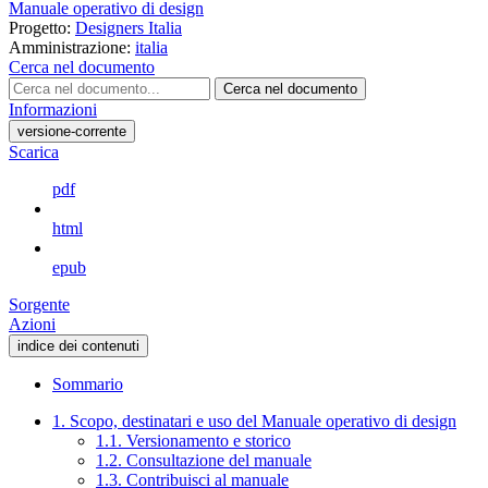
Manuale operativo di design
Progetto:
Designers Italia
Amministrazione:
italia
Cerca nel documento
Cerca nel documento
Informazioni
versione-corrente
Scarica
pdf
html
epub
Sorgente
Azioni
indice dei contenuti
Sommario
1. Scopo, destinatari e uso del Manuale operativo di design
1.1. Versionamento e storico
1.2. Consultazione del manuale
1.3. Contribuisci al manuale