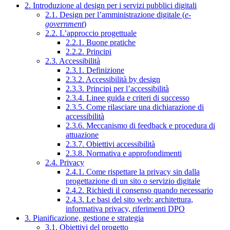
2. Introduzione al design per i servizi pubblici digitali
2.1. Design per l’amministrazione digitale (
e-
government
)
2.2. L’approccio progettuale
2.2.1. Buone pratiche
2.2.2. Principi
2.3. Accessibilità
2.3.1. Definizione
2.3.2. Accessibilità by design
2.3.3. Principi per l’accessibilità
2.3.4. Linee guida e criteri di successo
2.3.5. Come rilasciare una dichiarazione di
accessibilità
2.3.6. Meccanismo di feedback e procedura di
attuazione
2.3.7. Obiettivi accessibilità
2.3.8. Normativa e approfondimenti
2.4. Privacy
2.4.1. Come rispettare la privacy sin dalla
progettazione di un sito o servizio digitale
2.4.2. Richiedi il consenso quando necessario
2.4.3. Le basi del sito web: architettura,
informativa privacy, riferimenti DPO
3. Pianificazione, gestione e strategia
3.1. Obiettivi del progetto