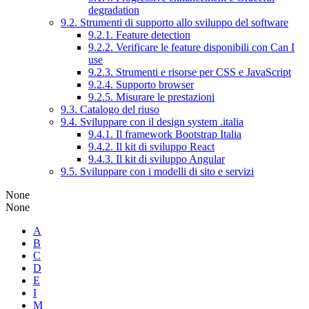
degradation
9.2. Strumenti di supporto allo sviluppo del software
9.2.1. Feature detection
9.2.2. Verificare le feature disponibili con Can I
use
9.2.3. Strumenti e risorse per CSS e JavaScript
9.2.4. Supporto browser
9.2.5. Misurare le prestazioni
9.3. Catalogo del riuso
9.4. Sviluppare con il design system .italia
9.4.1. Il framework Bootstrap Italia
9.4.2. Il kit di sviluppo React
9.4.3. Il kit di sviluppo Angular
9.5. Sviluppare con i modelli di sito e servizi
None
None
A
B
C
D
E
I
M