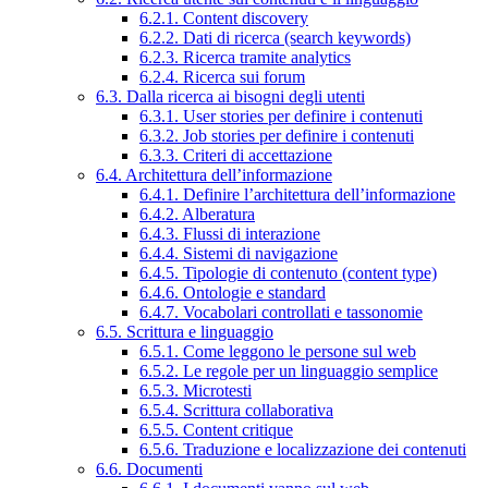
6.2.1. Content discovery
6.2.2. Dati di ricerca (search keywords)
6.2.3. Ricerca tramite analytics
6.2.4. Ricerca sui forum
6.3. Dalla ricerca ai bisogni degli utenti
6.3.1. User stories per definire i contenuti
6.3.2. Job stories per definire i contenuti
6.3.3. Criteri di accettazione
6.4. Architettura dell’informazione
6.4.1. Definire l’architettura dell’informazione
6.4.2. Alberatura
6.4.3. Flussi di interazione
6.4.4. Sistemi di navigazione
6.4.5. Tipologie di contenuto (content type)
6.4.6. Ontologie e standard
6.4.7. Vocabolari controllati e tassonomie
6.5. Scrittura e linguaggio
6.5.1. Come leggono le persone sul web
6.5.2. Le regole per un linguaggio semplice
6.5.3. Microtesti
6.5.4. Scrittura collaborativa
6.5.5. Content critique
6.5.6. Traduzione e localizzazione dei contenuti
6.6. Documenti