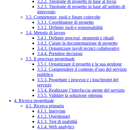
3.2.2. Tipologie di progetto in base al focus
3.2.3. Tipologie di progetto in base all’ambito di
intervento
3.3. Competenze, ruoli e figure coinvolte
3.3.1. Coordinatore di progetto
3.3.2. Definire ruoli e responsabilità
3.4. Metodo di lavoro
3.4.1. Definire processi, strumenti e rituali
3.4.2. Curare la documentazione di progetto
3.4.3. Organizzare tavoli tecnici collaborativi
3.4.4. Prendere decisioni
3.5. Il processo progettuale
3.5.1. Organizzare il progetto e la sua gestione
3.5.2. Comprendere il contesto d’uso del servizio
pubblico
3.5.3. Progettare i processi e i
touchpoint
del
servizio
3.5.4. Realizzare l’interfaccia utente del servizio
3.5.5. Validare la soluzione ottenuta
4. Ricerca progettuale
4.1. Ricerca primaria
4.1.1. Interviste
4.1.2. Questionari
4.1.3. Test di usabilità
4.1.4. Web analytics