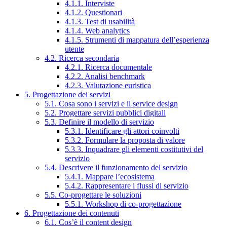
4.1.1. Interviste
4.1.2. Questionari
4.1.3. Test di usabilità
4.1.4. Web analytics
4.1.5. Strumenti di mappatura dell’esperienza
utente
4.2. Ricerca secondaria
4.2.1. Ricerca documentale
4.2.2. Analisi benchmark
4.2.3. Valutazione euristica
5. Progettazione dei servizi
5.1. Cosa sono i servizi e il service design
5.2. Progettare servizi pubblici digitali
5.3. Definire il modello di servizio
5.3.1. Identificare gli attori coinvolti
5.3.2. Formulare la proposta di valore
5.3.3. Inquadrare gli elementi costitutivi del
servizio
5.4. Descrivere il funzionamento del servizio
5.4.1. Mappare l’ecosistema
5.4.2. Rappresentare i flussi di servizio
5.5. Co-progettare le soluzioni
5.5.1. Workshop di co-progettazione
6. Progettazione dei contenuti
6.1. Cos’è il content design