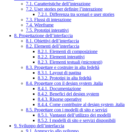
7.1. Caratteristiche dell’interazione
7.2. User stories per definire l’interazione
7.2.1. Differenza tra scenari e user stories
7.3. Flussi di interazione
7.4. Wireframe
7.5. Prototipi interattivi
8. Progettazione dell’interfaccia
8.1. Obiettivi dell’interfaccia
8.2. Elementi dell’interfaccia
8.2.1. Elementi di composizione
8.2.2. Elementi interattivi
8.2.3. Elementi testuali (microtesti)
8.3. Progettare e costruire in alta fedeltà
8.3.1. Layout di pagina
8.3.2. Prototipi in alta fedeltà
8.4. Progettare con il design system .italia
8.4.1. Documentazione
8.4.2. Benefici del design system
8.4.3. Risorse operative
8.4.4. Come contribuire al design system .italia
8.5. Progettare con i modelli di sito e servizi
8.5.1. Vantaggi dell’utilizzo dei modelli
8.5.2. I modelli di sito e servizi disponibili
9. Sviluppo dell’interfaccia
9.1. Approccio allo sviluppo