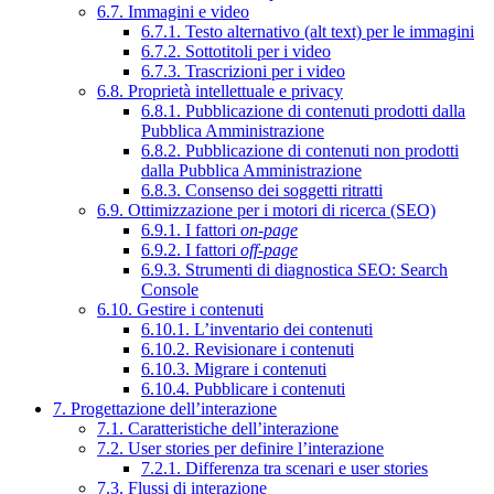
6.7. Immagini e video
6.7.1. Testo alternativo (alt text) per le immagini
6.7.2. Sottotitoli per i video
6.7.3. Trascrizioni per i video
6.8. Proprietà intellettuale e privacy
6.8.1. Pubblicazione di contenuti prodotti dalla
Pubblica Amministrazione
6.8.2. Pubblicazione di contenuti non prodotti
dalla Pubblica Amministrazione
6.8.3. Consenso dei soggetti ritratti
6.9. Ottimizzazione per i motori di ricerca (SEO)
6.9.1. I fattori
on-page
6.9.2. I fattori
off-page
6.9.3. Strumenti di diagnostica SEO: Search
Console
6.10. Gestire i contenuti
6.10.1. L’inventario dei contenuti
6.10.2. Revisionare i contenuti
6.10.3. Migrare i contenuti
6.10.4. Pubblicare i contenuti
7. Progettazione dell’interazione
7.1. Caratteristiche dell’interazione
7.2. User stories per definire l’interazione
7.2.1. Differenza tra scenari e user stories
7.3. Flussi di interazione