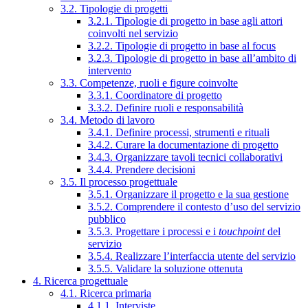
3.2. Tipologie di progetti
3.2.1. Tipologie di progetto in base agli attori
coinvolti nel servizio
3.2.2. Tipologie di progetto in base al focus
3.2.3. Tipologie di progetto in base all’ambito di
intervento
3.3. Competenze, ruoli e figure coinvolte
3.3.1. Coordinatore di progetto
3.3.2. Definire ruoli e responsabilità
3.4. Metodo di lavoro
3.4.1. Definire processi, strumenti e rituali
3.4.2. Curare la documentazione di progetto
3.4.3. Organizzare tavoli tecnici collaborativi
3.4.4. Prendere decisioni
3.5. Il processo progettuale
3.5.1. Organizzare il progetto e la sua gestione
3.5.2. Comprendere il contesto d’uso del servizio
pubblico
3.5.3. Progettare i processi e i
touchpoint
del
servizio
3.5.4. Realizzare l’interfaccia utente del servizio
3.5.5. Validare la soluzione ottenuta
4. Ricerca progettuale
4.1. Ricerca primaria
4.1.1. Interviste