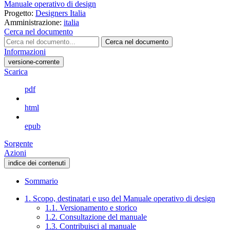
Manuale operativo di design
Progetto:
Designers Italia
Amministrazione:
italia
Cerca nel documento
Cerca nel documento
Informazioni
versione-corrente
Scarica
pdf
html
epub
Sorgente
Azioni
indice dei contenuti
Sommario
1. Scopo, destinatari e uso del Manuale operativo di design
1.1. Versionamento e storico
1.2. Consultazione del manuale
1.3. Contribuisci al manuale