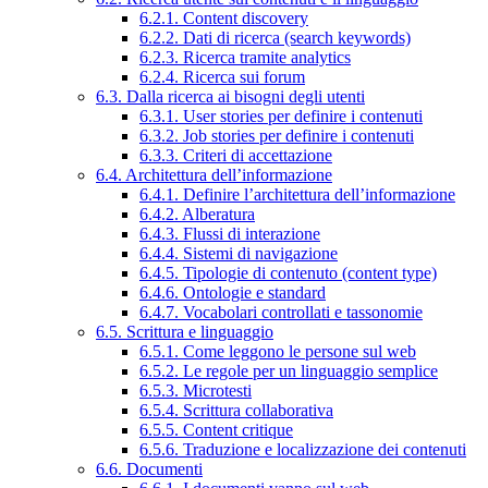
6.2.1. Content discovery
6.2.2. Dati di ricerca (search keywords)
6.2.3. Ricerca tramite analytics
6.2.4. Ricerca sui forum
6.3. Dalla ricerca ai bisogni degli utenti
6.3.1. User stories per definire i contenuti
6.3.2. Job stories per definire i contenuti
6.3.3. Criteri di accettazione
6.4. Architettura dell’informazione
6.4.1. Definire l’architettura dell’informazione
6.4.2. Alberatura
6.4.3. Flussi di interazione
6.4.4. Sistemi di navigazione
6.4.5. Tipologie di contenuto (content type)
6.4.6. Ontologie e standard
6.4.7. Vocabolari controllati e tassonomie
6.5. Scrittura e linguaggio
6.5.1. Come leggono le persone sul web
6.5.2. Le regole per un linguaggio semplice
6.5.3. Microtesti
6.5.4. Scrittura collaborativa
6.5.5. Content critique
6.5.6. Traduzione e localizzazione dei contenuti
6.6. Documenti