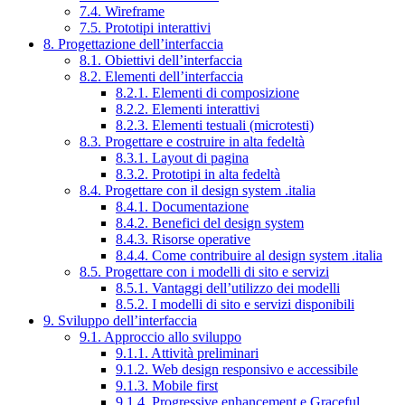
7.4. Wireframe
7.5. Prototipi interattivi
8. Progettazione dell’interfaccia
8.1. Obiettivi dell’interfaccia
8.2. Elementi dell’interfaccia
8.2.1. Elementi di composizione
8.2.2. Elementi interattivi
8.2.3. Elementi testuali (microtesti)
8.3. Progettare e costruire in alta fedeltà
8.3.1. Layout di pagina
8.3.2. Prototipi in alta fedeltà
8.4. Progettare con il design system .italia
8.4.1. Documentazione
8.4.2. Benefici del design system
8.4.3. Risorse operative
8.4.4. Come contribuire al design system .italia
8.5. Progettare con i modelli di sito e servizi
8.5.1. Vantaggi dell’utilizzo dei modelli
8.5.2. I modelli di sito e servizi disponibili
9. Sviluppo dell’interfaccia
9.1. Approccio allo sviluppo
9.1.1. Attività preliminari
9.1.2. Web design responsivo e accessibile
9.1.3. Mobile first
9.1.4. Progressive enhancement e Graceful