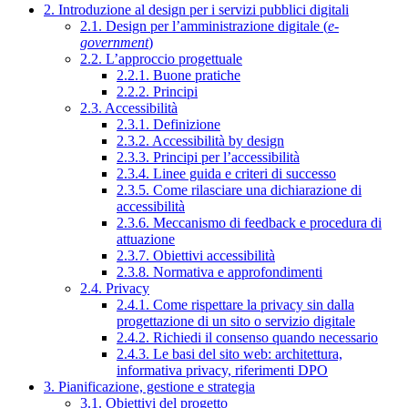
2. Introduzione al design per i servizi pubblici digitali
2.1. Design per l’amministrazione digitale (
e-
government
)
2.2. L’approccio progettuale
2.2.1. Buone pratiche
2.2.2. Principi
2.3. Accessibilità
2.3.1. Definizione
2.3.2. Accessibilità by design
2.3.3. Principi per l’accessibilità
2.3.4. Linee guida e criteri di successo
2.3.5. Come rilasciare una dichiarazione di
accessibilità
2.3.6. Meccanismo di feedback e procedura di
attuazione
2.3.7. Obiettivi accessibilità
2.3.8. Normativa e approfondimenti
2.4. Privacy
2.4.1. Come rispettare la privacy sin dalla
progettazione di un sito o servizio digitale
2.4.2. Richiedi il consenso quando necessario
2.4.3. Le basi del sito web: architettura,
informativa privacy, riferimenti DPO
3. Pianificazione, gestione e strategia
3.1. Obiettivi del progetto