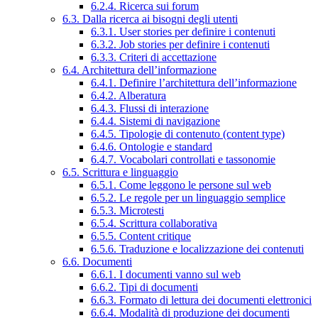
6.2.4. Ricerca sui forum
6.3. Dalla ricerca ai bisogni degli utenti
6.3.1. User stories per definire i contenuti
6.3.2. Job stories per definire i contenuti
6.3.3. Criteri di accettazione
6.4. Architettura dell’informazione
6.4.1. Definire l’architettura dell’informazione
6.4.2. Alberatura
6.4.3. Flussi di interazione
6.4.4. Sistemi di navigazione
6.4.5. Tipologie di contenuto (content type)
6.4.6. Ontologie e standard
6.4.7. Vocabolari controllati e tassonomie
6.5. Scrittura e linguaggio
6.5.1. Come leggono le persone sul web
6.5.2. Le regole per un linguaggio semplice
6.5.3. Microtesti
6.5.4. Scrittura collaborativa
6.5.5. Content critique
6.5.6. Traduzione e localizzazione dei contenuti
6.6. Documenti
6.6.1. I documenti vanno sul web
6.6.2. Tipi di documenti
6.6.3. Formato di lettura dei documenti elettronici
6.6.4. Modalità di produzione dei documenti