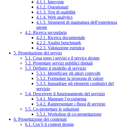
4.1.1. Interviste
4.1.2. Questionari
4.1.3. Test di usabilità
4.1.4. Web analytics
4.1.5. Strumenti di mappatura dell’esperienza
utente
4.2. Ricerca secondaria
4.2.1. Ricerca documentale
4.2.2. Analisi benchmark
4.2.3. Valutazione euristica
5. Progettazione dei servizi
5.1. Cosa sono i servizi e il service design
5.2. Progettare servizi pubblici digitali
5.3. Definire il modello di servizio
5.3.1. Identificare gli attori coinvolti
5.3.2. Formulare la proposta di valore
5.3.3. Inquadrare gli elementi costitutivi del
servizio
5.4. Descrivere il funzionamento del servizio
5.4.1. Mappare l’ecosistema
5.4.2. Rappresentare i flussi di servizio
5.5. Co-progettare le soluzioni
5.5.1. Workshop di co-progettazione
6. Progettazione dei contenuti
6.1. Cos’è il content design