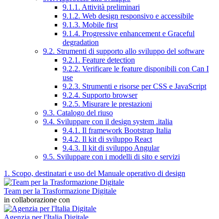
9.1.1. Attività preliminari
9.1.2. Web design responsivo e accessibile
9.1.3. Mobile first
9.1.4. Progressive enhancement e Graceful
degradation
9.2. Strumenti di supporto allo sviluppo del software
9.2.1. Feature detection
9.2.2. Verificare le feature disponibili con Can I
use
9.2.3. Strumenti e risorse per CSS e JavaScript
9.2.4. Supporto browser
9.2.5. Misurare le prestazioni
9.3. Catalogo del riuso
9.4. Sviluppare con il design system .italia
9.4.1. Il framework Bootstrap Italia
9.4.2. Il kit di sviluppo React
9.4.3. Il kit di sviluppo Angular
9.5. Sviluppare con i modelli di sito e servizi
1. Scopo, destinatari e uso del Manuale operativo di design
Team per la Trasformazione Digitale
in collaborazione con
Agenzia per l'Italia Digitale