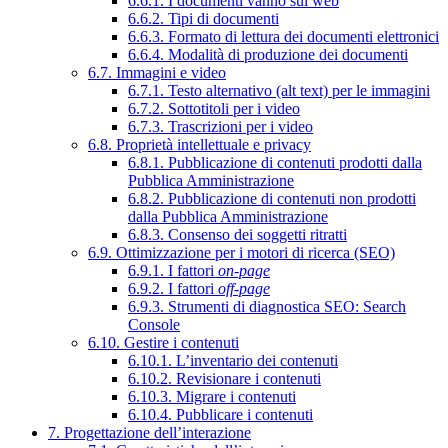
6.6.1. I documenti vanno sul web
6.6.2. Tipi di documenti
6.6.3. Formato di lettura dei documenti elettronici
6.6.4. Modalità di produzione dei documenti
6.7. Immagini e video
6.7.1. Testo alternativo (alt text) per le immagini
6.7.2. Sottotitoli per i video
6.7.3. Trascrizioni per i video
6.8. Proprietà intellettuale e privacy
6.8.1. Pubblicazione di contenuti prodotti dalla
Pubblica Amministrazione
6.8.2. Pubblicazione di contenuti non prodotti
dalla Pubblica Amministrazione
6.8.3. Consenso dei soggetti ritratti
6.9. Ottimizzazione per i motori di ricerca (SEO)
6.9.1. I fattori
on-page
6.9.2. I fattori
off-page
6.9.3. Strumenti di diagnostica SEO: Search
Console
6.10. Gestire i contenuti
6.10.1. L’inventario dei contenuti
6.10.2. Revisionare i contenuti
6.10.3. Migrare i contenuti
6.10.4. Pubblicare i contenuti
7. Progettazione dell’interazione