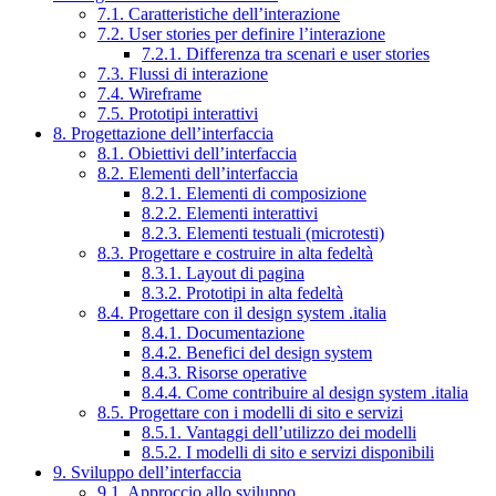
7.1. Caratteristiche dell’interazione
7.2. User stories per definire l’interazione
7.2.1. Differenza tra scenari e user stories
7.3. Flussi di interazione
7.4. Wireframe
7.5. Prototipi interattivi
8. Progettazione dell’interfaccia
8.1. Obiettivi dell’interfaccia
8.2. Elementi dell’interfaccia
8.2.1. Elementi di composizione
8.2.2. Elementi interattivi
8.2.3. Elementi testuali (microtesti)
8.3. Progettare e costruire in alta fedeltà
8.3.1. Layout di pagina
8.3.2. Prototipi in alta fedeltà
8.4. Progettare con il design system .italia
8.4.1. Documentazione
8.4.2. Benefici del design system
8.4.3. Risorse operative
8.4.4. Come contribuire al design system .italia
8.5. Progettare con i modelli di sito e servizi
8.5.1. Vantaggi dell’utilizzo dei modelli
8.5.2. I modelli di sito e servizi disponibili
9. Sviluppo dell’interfaccia
9.1. Approccio allo sviluppo