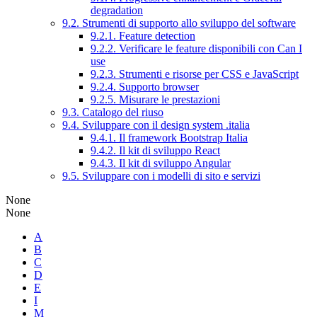
degradation
9.2. Strumenti di supporto allo sviluppo del software
9.2.1. Feature detection
9.2.2. Verificare le feature disponibili con Can I
use
9.2.3. Strumenti e risorse per CSS e JavaScript
9.2.4. Supporto browser
9.2.5. Misurare le prestazioni
9.3. Catalogo del riuso
9.4. Sviluppare con il design system .italia
9.4.1. Il framework Bootstrap Italia
9.4.2. Il kit di sviluppo React
9.4.3. Il kit di sviluppo Angular
9.5. Sviluppare con i modelli di sito e servizi
None
None
A
B
C
D
E
I
M