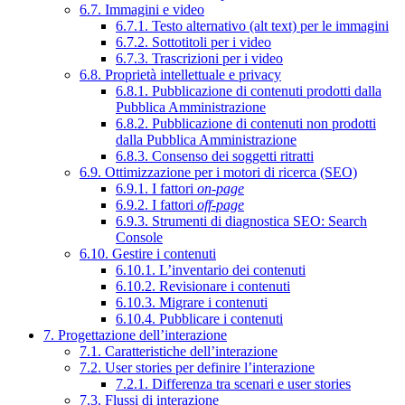
6.7. Immagini e video
6.7.1. Testo alternativo (alt text) per le immagini
6.7.2. Sottotitoli per i video
6.7.3. Trascrizioni per i video
6.8. Proprietà intellettuale e privacy
6.8.1. Pubblicazione di contenuti prodotti dalla
Pubblica Amministrazione
6.8.2. Pubblicazione di contenuti non prodotti
dalla Pubblica Amministrazione
6.8.3. Consenso dei soggetti ritratti
6.9. Ottimizzazione per i motori di ricerca (SEO)
6.9.1. I fattori
on-page
6.9.2. I fattori
off-page
6.9.3. Strumenti di diagnostica SEO: Search
Console
6.10. Gestire i contenuti
6.10.1. L’inventario dei contenuti
6.10.2. Revisionare i contenuti
6.10.3. Migrare i contenuti
6.10.4. Pubblicare i contenuti
7. Progettazione dell’interazione
7.1. Caratteristiche dell’interazione
7.2. User stories per definire l’interazione
7.2.1. Differenza tra scenari e user stories
7.3. Flussi di interazione