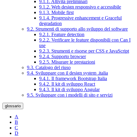
9.1.1. Attività preliminari
9.1.2. Web design responsivo e accessibile
9.1.3. Mobile first
9.1.4. Progressive enhancement e Graceful
degradation
9.2. Strumenti di supporto allo sviluppo del software
9.2.1. Feature detection
9.2.2. Verificare le feature disponibili con Can I
use
9.2.3. Strumenti e risorse per CSS e JavaScript
9.2.4. Supporto browser
9.2.5. Misurare le prestazioni
9.3. Catalogo del riuso
9.4. Sviluppare con il design system .italia
9.4.1. Il framework Bootstrap Italia
9.4.2. Il kit di sviluppo React
9.4.3. Il kit di sviluppo Angular
9.5. Sviluppare con i modelli di sito e servizi
glossario
A
B
C
D