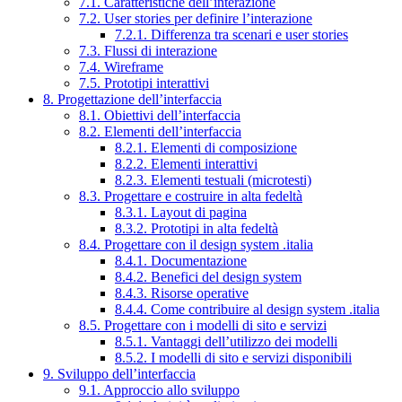
7.1. Caratteristiche dell’interazione
7.2. User stories per definire l’interazione
7.2.1. Differenza tra scenari e user stories
7.3. Flussi di interazione
7.4. Wireframe
7.5. Prototipi interattivi
8. Progettazione dell’interfaccia
8.1. Obiettivi dell’interfaccia
8.2. Elementi dell’interfaccia
8.2.1. Elementi di composizione
8.2.2. Elementi interattivi
8.2.3. Elementi testuali (microtesti)
8.3. Progettare e costruire in alta fedeltà
8.3.1. Layout di pagina
8.3.2. Prototipi in alta fedeltà
8.4. Progettare con il design system .italia
8.4.1. Documentazione
8.4.2. Benefici del design system
8.4.3. Risorse operative
8.4.4. Come contribuire al design system .italia
8.5. Progettare con i modelli di sito e servizi
8.5.1. Vantaggi dell’utilizzo dei modelli
8.5.2. I modelli di sito e servizi disponibili
9. Sviluppo dell’interfaccia
9.1. Approccio allo sviluppo