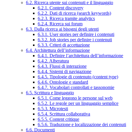
6.2. Ricerca utente sui contenuti e il linguaggio
6.2.1. Content discovery
6.2.2. Dati di ricerca (search keywords)
6.2.3. Ricerca tramite analytics
6.2.4. Ricerca sui forum
6.3. Dalla ricerca ai bisogni degli utenti
6.3.1. User stories per definire i contenuti
6.3.2. Job stories per definire i contenuti
6.3.3. Criteri di accettazione
6.4. Architettura dell’informazione
6.4.1. Definire l’architettura dell’informazione
6.4.2. Alberatura
6.4.3. Flussi di interazione
6.4.4. Sistemi di navigazione
6.4.5. Tipologie di contenuto (content type)
6.4.6. Ontologie e standard
6.4.7. Vocabolari controllati e tassonomie
6.5. Scrittura e linguaggio
6.5.1. Come leggono le persone sul web
6.5.2. Le regole per un linguaggio semplice
6.5.3. Microtesti
6.5.4. Scrittura collaborativa
6.5.5. Content critique
6.5.6. Traduzione e localizzazione dei contenuti
6.6. Documenti