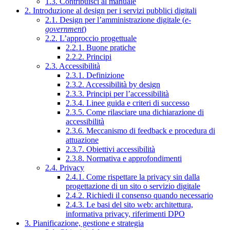
1.3. Contribuisci al manuale
2. Introduzione al design per i servizi pubblici digitali
2.1. Design per l’amministrazione digitale (
e-
government
)
2.2. L’approccio progettuale
2.2.1. Buone pratiche
2.2.2. Principi
2.3. Accessibilità
2.3.1. Definizione
2.3.2. Accessibilità by design
2.3.3. Principi per l’accessibilità
2.3.4. Linee guida e criteri di successo
2.3.5. Come rilasciare una dichiarazione di
accessibilità
2.3.6. Meccanismo di feedback e procedura di
attuazione
2.3.7. Obiettivi accessibilità
2.3.8. Normativa e approfondimenti
2.4. Privacy
2.4.1. Come rispettare la privacy sin dalla
progettazione di un sito o servizio digitale
2.4.2. Richiedi il consenso quando necessario
2.4.3. Le basi del sito web: architettura,
informativa privacy, riferimenti DPO
3. Pianificazione, gestione e strategia