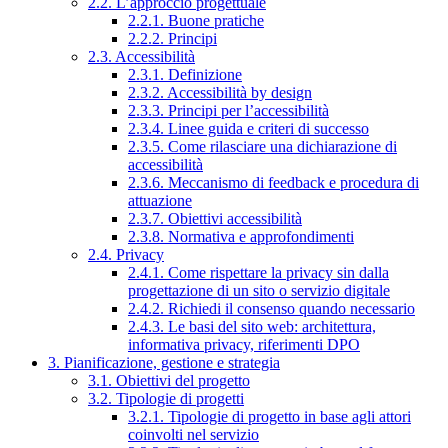
2.2. L’approccio progettuale
2.2.1. Buone pratiche
2.2.2. Principi
2.3. Accessibilità
2.3.1. Definizione
2.3.2. Accessibilità by design
2.3.3. Principi per l’accessibilità
2.3.4. Linee guida e criteri di successo
2.3.5. Come rilasciare una dichiarazione di
accessibilità
2.3.6. Meccanismo di feedback e procedura di
attuazione
2.3.7. Obiettivi accessibilità
2.3.8. Normativa e approfondimenti
2.4. Privacy
2.4.1. Come rispettare la privacy sin dalla
progettazione di un sito o servizio digitale
2.4.2. Richiedi il consenso quando necessario
2.4.3. Le basi del sito web: architettura,
informativa privacy, riferimenti DPO
3. Pianificazione, gestione e strategia
3.1. Obiettivi del progetto
3.2. Tipologie di progetti
3.2.1. Tipologie di progetto in base agli attori
coinvolti nel servizio