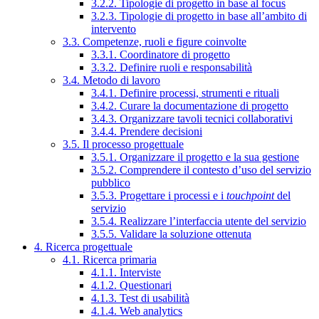
3.2.2. Tipologie di progetto in base al focus
3.2.3. Tipologie di progetto in base all’ambito di
intervento
3.3. Competenze, ruoli e figure coinvolte
3.3.1. Coordinatore di progetto
3.3.2. Definire ruoli e responsabilità
3.4. Metodo di lavoro
3.4.1. Definire processi, strumenti e rituali
3.4.2. Curare la documentazione di progetto
3.4.3. Organizzare tavoli tecnici collaborativi
3.4.4. Prendere decisioni
3.5. Il processo progettuale
3.5.1. Organizzare il progetto e la sua gestione
3.5.2. Comprendere il contesto d’uso del servizio
pubblico
3.5.3. Progettare i processi e i
touchpoint
del
servizio
3.5.4. Realizzare l’interfaccia utente del servizio
3.5.5. Validare la soluzione ottenuta
4. Ricerca progettuale
4.1. Ricerca primaria
4.1.1. Interviste
4.1.2. Questionari
4.1.3. Test di usabilità
4.1.4. Web analytics