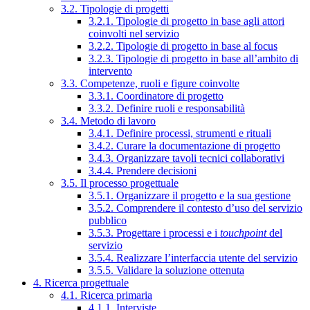
3.2. Tipologie di progetti
3.2.1. Tipologie di progetto in base agli attori
coinvolti nel servizio
3.2.2. Tipologie di progetto in base al focus
3.2.3. Tipologie di progetto in base all’ambito di
intervento
3.3. Competenze, ruoli e figure coinvolte
3.3.1. Coordinatore di progetto
3.3.2. Definire ruoli e responsabilità
3.4. Metodo di lavoro
3.4.1. Definire processi, strumenti e rituali
3.4.2. Curare la documentazione di progetto
3.4.3. Organizzare tavoli tecnici collaborativi
3.4.4. Prendere decisioni
3.5. Il processo progettuale
3.5.1. Organizzare il progetto e la sua gestione
3.5.2. Comprendere il contesto d’uso del servizio
pubblico
3.5.3. Progettare i processi e i
touchpoint
del
servizio
3.5.4. Realizzare l’interfaccia utente del servizio
3.5.5. Validare la soluzione ottenuta
4. Ricerca progettuale
4.1. Ricerca primaria
4.1.1. Interviste