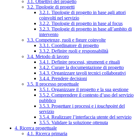
3.1. Obiettivi del progetto
3.2. Tipologie di progetti
3.2.1. Tipologie di progetto in base agli attori
coinvolti nel servizio
3.2.2. Tipologie di progetto in base al focus
3.2.3. Tipologie di progetto in base all’ambito di
intervento
3.3. Competenze, ruoli e figure coinvolte
3.3.1. Coordinatore di progetto
3.3.2. Definire ruoli e responsabilità
3.4. Metodo di lavoro
3.4.1. Definire processi, strumenti e rituali
3.4.2. Curare la documentazione di progetto
3.4.3. Organizzare tavoli tecnici collaborativi
3.4.4. Prendere decisioni
3.5. Il processo progettuale
3.5.1. Organizzare il progetto e la sua gestione
3.5.2. Comprendere il contesto d’uso del servizio
pubblico
3.5.3. Progettare i processi e i
touchpoint
del
servizio
3.5.4. Realizzare l’interfaccia utente del servizio
3.5.5. Validare la soluzione ottenuta
4. Ricerca progettuale
4.1. Ricerca primaria