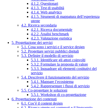
4.1.2. Questionari
4.1.3. Test di usabilità
4.1.4. Web analytics
4.1.5. Strumenti di mappatura dell’esperienza
utente
4.2. Ricerca secondaria
4.2.1. Ricerca documentale
4.2.2. Analisi benchmark
4.2.3. Valutazione euristica
5. Progettazione dei servizi
5.1. Cosa sono i servizi e il service design
5.2. Progettare servizi pubblici digitali
5.3. Definire il modello di servizio
5.3.1. Identificare gli attori coinvolti
5.3.2. Formulare la proposta di valore
5.3.3. Inquadrare gli elementi costitutivi del
servizio
5.4. Descrivere il funzionamento del servizio
5.4.1. Mappare l’ecosistema
5.4.2. Rappresentare i flussi di servizio
5.5. Co-progettare le soluzioni
5.5.1. Workshop di co-progettazione
6. Progettazione dei contenuti
6.1. Cos’è il content design
6.2. Ricerca utente sui contenuti e il linguaggio