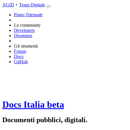
AGID
+
Team Digitale
Piano Triennale
Le community
Developers
Designers
Gli strumenti
Forum
Docs
GitHub
Docs Italia
beta
Documenti pubblici, digitali.