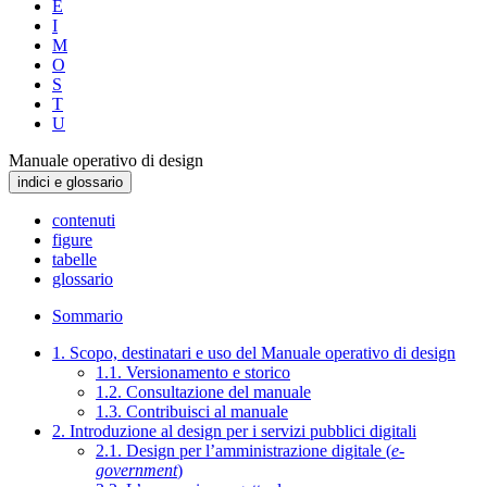
E
I
M
O
S
T
U
Manuale operativo di design
indici e glossario
contenuti
figure
tabelle
glossario
Sommario
1. Scopo, destinatari e uso del Manuale operativo di design
1.1. Versionamento e storico
1.2. Consultazione del manuale
1.3. Contribuisci al manuale
2. Introduzione al design per i servizi pubblici digitali
2.1. Design per l’amministrazione digitale (
e-
government
)