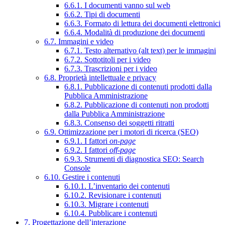
6.6.1. I documenti vanno sul web
6.6.2. Tipi di documenti
6.6.3. Formato di lettura dei documenti elettronici
6.6.4. Modalità di produzione dei documenti
6.7. Immagini e video
6.7.1. Testo alternativo (alt text) per le immagini
6.7.2. Sottotitoli per i video
6.7.3. Trascrizioni per i video
6.8. Proprietà intellettuale e privacy
6.8.1. Pubblicazione di contenuti prodotti dalla
Pubblica Amministrazione
6.8.2. Pubblicazione di contenuti non prodotti
dalla Pubblica Amministrazione
6.8.3. Consenso dei soggetti ritratti
6.9. Ottimizzazione per i motori di ricerca (SEO)
6.9.1. I fattori
on-page
6.9.2. I fattori
off-page
6.9.3. Strumenti di diagnostica SEO: Search
Console
6.10. Gestire i contenuti
6.10.1. L’inventario dei contenuti
6.10.2. Revisionare i contenuti
6.10.3. Migrare i contenuti
6.10.4. Pubblicare i contenuti
7. Progettazione dell’interazione