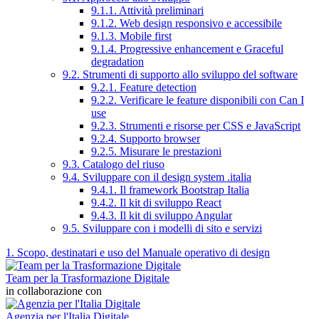
9.1.1. Attività preliminari
9.1.2. Web design responsivo e accessibile
9.1.3. Mobile first
9.1.4. Progressive enhancement e Graceful
degradation
9.2. Strumenti di supporto allo sviluppo del software
9.2.1. Feature detection
9.2.2. Verificare le feature disponibili con Can I
use
9.2.3. Strumenti e risorse per CSS e JavaScript
9.2.4. Supporto browser
9.2.5. Misurare le prestazioni
9.3. Catalogo del riuso
9.4. Sviluppare con il design system .italia
9.4.1. Il framework Bootstrap Italia
9.4.2. Il kit di sviluppo React
9.4.3. Il kit di sviluppo Angular
9.5. Sviluppare con i modelli di sito e servizi
1. Scopo, destinatari e uso del Manuale operativo di design
Team per la Trasformazione Digitale
in collaborazione con
Agenzia per l'Italia Digitale