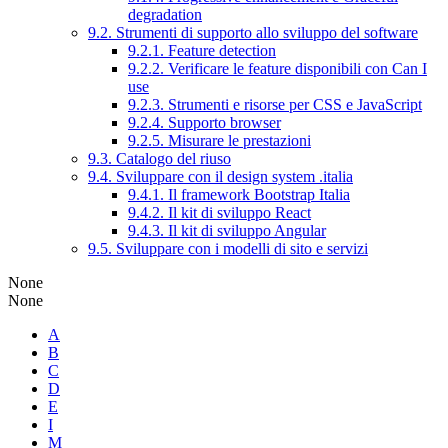
degradation
9.2. Strumenti di supporto allo sviluppo del software
9.2.1. Feature detection
9.2.2. Verificare le feature disponibili con Can I
use
9.2.3. Strumenti e risorse per CSS e JavaScript
9.2.4. Supporto browser
9.2.5. Misurare le prestazioni
9.3. Catalogo del riuso
9.4. Sviluppare con il design system .italia
9.4.1. Il framework Bootstrap Italia
9.4.2. Il kit di sviluppo React
9.4.3. Il kit di sviluppo Angular
9.5. Sviluppare con i modelli di sito e servizi
None
None
A
B
C
D
E
I
M