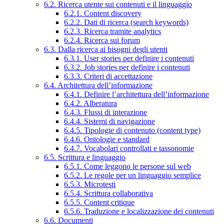
6.2. Ricerca utente sui contenuti e il linguaggio
6.2.1. Content discovery
6.2.2. Dati di ricerca (search keywords)
6.2.3. Ricerca tramite analytics
6.2.4. Ricerca sui forum
6.3. Dalla ricerca ai bisogni degli utenti
6.3.1. User stories per definire i contenuti
6.3.2. Job stories per definire i contenuti
6.3.3. Criteri di accettazione
6.4. Architettura dell’informazione
6.4.1. Definire l’architettura dell’informazione
6.4.2. Alberatura
6.4.3. Flussi di interazione
6.4.4. Sistemi di navigazione
6.4.5. Tipologie di contenuto (content type)
6.4.6. Ontologie e standard
6.4.7. Vocabolari controllati e tassonomie
6.5. Scrittura e linguaggio
6.5.1. Come leggono le persone sul web
6.5.2. Le regole per un linguaggio semplice
6.5.3. Microtesti
6.5.4. Scrittura collaborativa
6.5.5. Content critique
6.5.6. Traduzione e localizzazione dei contenuti
6.6. Documenti