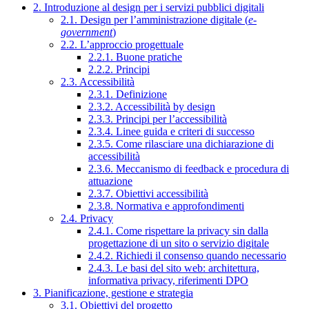
2. Introduzione al design per i servizi pubblici digitali
2.1. Design per l’amministrazione digitale (
e-
government
)
2.2. L’approccio progettuale
2.2.1. Buone pratiche
2.2.2. Principi
2.3. Accessibilità
2.3.1. Definizione
2.3.2. Accessibilità by design
2.3.3. Principi per l’accessibilità
2.3.4. Linee guida e criteri di successo
2.3.5. Come rilasciare una dichiarazione di
accessibilità
2.3.6. Meccanismo di feedback e procedura di
attuazione
2.3.7. Obiettivi accessibilità
2.3.8. Normativa e approfondimenti
2.4. Privacy
2.4.1. Come rispettare la privacy sin dalla
progettazione di un sito o servizio digitale
2.4.2. Richiedi il consenso quando necessario
2.4.3. Le basi del sito web: architettura,
informativa privacy, riferimenti DPO
3. Pianificazione, gestione e strategia
3.1. Obiettivi del progetto