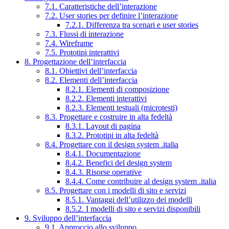
7.1. Caratteristiche dell’interazione
7.2. User stories per definire l’interazione
7.2.1. Differenza tra scenari e user stories
7.3. Flussi di interazione
7.4. Wireframe
7.5. Prototipi interattivi
8. Progettazione dell’interfaccia
8.1. Obiettivi dell’interfaccia
8.2. Elementi dell’interfaccia
8.2.1. Elementi di composizione
8.2.2. Elementi interattivi
8.2.3. Elementi testuali (microtesti)
8.3. Progettare e costruire in alta fedeltà
8.3.1. Layout di pagina
8.3.2. Prototipi in alta fedeltà
8.4. Progettare con il design system .italia
8.4.1. Documentazione
8.4.2. Benefici del design system
8.4.3. Risorse operative
8.4.4. Come contribuire al design system .italia
8.5. Progettare con i modelli di sito e servizi
8.5.1. Vantaggi dell’utilizzo dei modelli
8.5.2. I modelli di sito e servizi disponibili
9. Sviluppo dell’interfaccia
9.1. Approccio allo sviluppo