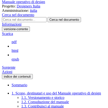
Manuale operativo di design
Progetto:
Designers Italia
Amministrazione:
italia
Cerca nel documento
Cerca nel documento
Informazioni
versione-corrente
Scarica
pdf
html
epub
Sorgente
Azioni
indice dei contenuti
Sommario
1. Scopo, destinatari e uso del Manuale operativo di design
1.1. Versionamento e storico
1.2. Consultazione del manuale
1.3. Contribuisci al manuale