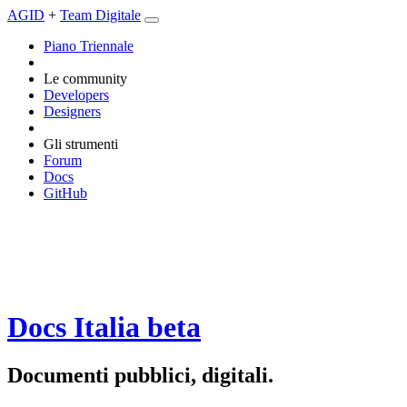
AGID
+
Team Digitale
Piano Triennale
Le community
Developers
Designers
Gli strumenti
Forum
Docs
GitHub
Docs Italia
beta
Documenti pubblici, digitali.