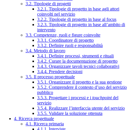
3.2. Tipologie di progetti
3.2.1. Tipologie di progetto in base agli attori
coinvolti nel servizio
3.2.2. Tipologie di progetto in base al focus
3.2.3. Tipologie di progetto in base all’ambito di
intervento
3.3. Competenze, ruoli e figure coinvolte
3.3.1. Coordinatore di progetto
3.3.2. Definire ruoli e responsabilità
3.4. Metodo di lavoro
3.4.1. Definire processi, strumenti e rituali
3.4.2. Curare la documentazione di progetto
3.4.3. Organizzare tavoli tecnici collaborativi
3.4.4. Prendere decisioni
3.5. Il processo progettuale
3.5.1. Organizzare il progetto e la sua gestione
3.5.2. Comprendere il contesto d’uso del servizio
pubblico
3.5.3. Progettare i processi e i
touchpoint
del
servizio
3.5.4. Realizzare l’interfaccia utente del servizio
3.5.5. Validare la soluzione ottenuta
4. Ricerca progettuale
4.1. Ricerca primaria
4.1.1. Interviste