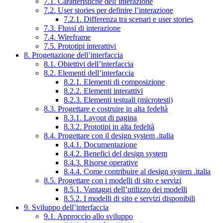
7.1. Caratteristiche dell’interazione
7.2. User stories per definire l’interazione
7.2.1. Differenza tra scenari e user stories
7.3. Flussi di interazione
7.4. Wireframe
7.5. Prototipi interattivi
8. Progettazione dell’interfaccia
8.1. Obiettivi dell’interfaccia
8.2. Elementi dell’interfaccia
8.2.1. Elementi di composizione
8.2.2. Elementi interattivi
8.2.3. Elementi testuali (microtesti)
8.3. Progettare e costruire in alta fedeltà
8.3.1. Layout di pagina
8.3.2. Prototipi in alta fedeltà
8.4. Progettare con il design system .italia
8.4.1. Documentazione
8.4.2. Benefici del design system
8.4.3. Risorse operative
8.4.4. Come contribuire al design system .italia
8.5. Progettare con i modelli di sito e servizi
8.5.1. Vantaggi dell’utilizzo dei modelli
8.5.2. I modelli di sito e servizi disponibili
9. Sviluppo dell’interfaccia
9.1. Approccio allo sviluppo