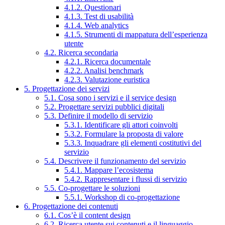
4.1.2. Questionari
4.1.3. Test di usabilità
4.1.4. Web analytics
4.1.5. Strumenti di mappatura dell’esperienza
utente
4.2. Ricerca secondaria
4.2.1. Ricerca documentale
4.2.2. Analisi benchmark
4.2.3. Valutazione euristica
5. Progettazione dei servizi
5.1. Cosa sono i servizi e il service design
5.2. Progettare servizi pubblici digitali
5.3. Definire il modello di servizio
5.3.1. Identificare gli attori coinvolti
5.3.2. Formulare la proposta di valore
5.3.3. Inquadrare gli elementi costitutivi del
servizio
5.4. Descrivere il funzionamento del servizio
5.4.1. Mappare l’ecosistema
5.4.2. Rappresentare i flussi di servizio
5.5. Co-progettare le soluzioni
5.5.1. Workshop di co-progettazione
6. Progettazione dei contenuti
6.1. Cos’è il content design
6.2. Ricerca utente sui contenuti e il linguaggio