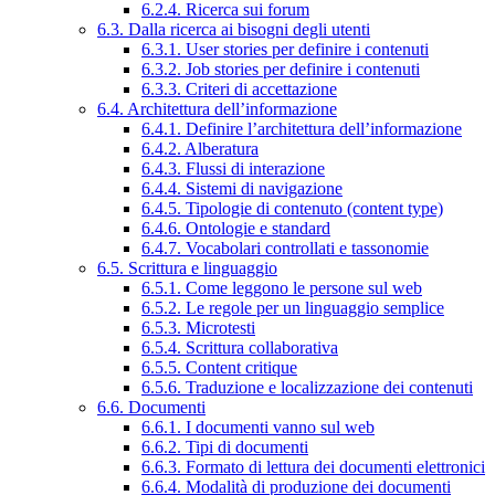
6.2.4. Ricerca sui forum
6.3. Dalla ricerca ai bisogni degli utenti
6.3.1. User stories per definire i contenuti
6.3.2. Job stories per definire i contenuti
6.3.3. Criteri di accettazione
6.4. Architettura dell’informazione
6.4.1. Definire l’architettura dell’informazione
6.4.2. Alberatura
6.4.3. Flussi di interazione
6.4.4. Sistemi di navigazione
6.4.5. Tipologie di contenuto (content type)
6.4.6. Ontologie e standard
6.4.7. Vocabolari controllati e tassonomie
6.5. Scrittura e linguaggio
6.5.1. Come leggono le persone sul web
6.5.2. Le regole per un linguaggio semplice
6.5.3. Microtesti
6.5.4. Scrittura collaborativa
6.5.5. Content critique
6.5.6. Traduzione e localizzazione dei contenuti
6.6. Documenti
6.6.1. I documenti vanno sul web
6.6.2. Tipi di documenti
6.6.3. Formato di lettura dei documenti elettronici
6.6.4. Modalità di produzione dei documenti