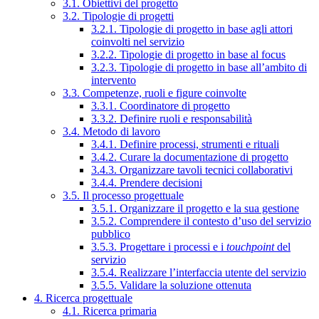
3.1. Obiettivi del progetto
3.2. Tipologie di progetti
3.2.1. Tipologie di progetto in base agli attori
coinvolti nel servizio
3.2.2. Tipologie di progetto in base al focus
3.2.3. Tipologie di progetto in base all’ambito di
intervento
3.3. Competenze, ruoli e figure coinvolte
3.3.1. Coordinatore di progetto
3.3.2. Definire ruoli e responsabilità
3.4. Metodo di lavoro
3.4.1. Definire processi, strumenti e rituali
3.4.2. Curare la documentazione di progetto
3.4.3. Organizzare tavoli tecnici collaborativi
3.4.4. Prendere decisioni
3.5. Il processo progettuale
3.5.1. Organizzare il progetto e la sua gestione
3.5.2. Comprendere il contesto d’uso del servizio
pubblico
3.5.3. Progettare i processi e i
touchpoint
del
servizio
3.5.4. Realizzare l’interfaccia utente del servizio
3.5.5. Validare la soluzione ottenuta
4. Ricerca progettuale
4.1. Ricerca primaria