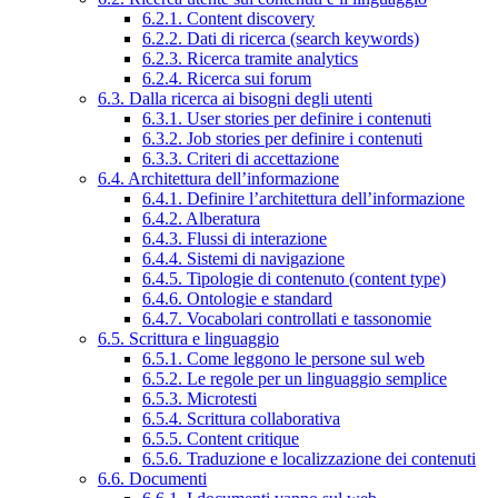
6.2.1. Content discovery
6.2.2. Dati di ricerca (search keywords)
6.2.3. Ricerca tramite analytics
6.2.4. Ricerca sui forum
6.3. Dalla ricerca ai bisogni degli utenti
6.3.1. User stories per definire i contenuti
6.3.2. Job stories per definire i contenuti
6.3.3. Criteri di accettazione
6.4. Architettura dell’informazione
6.4.1. Definire l’architettura dell’informazione
6.4.2. Alberatura
6.4.3. Flussi di interazione
6.4.4. Sistemi di navigazione
6.4.5. Tipologie di contenuto (content type)
6.4.6. Ontologie e standard
6.4.7. Vocabolari controllati e tassonomie
6.5. Scrittura e linguaggio
6.5.1. Come leggono le persone sul web
6.5.2. Le regole per un linguaggio semplice
6.5.3. Microtesti
6.5.4. Scrittura collaborativa
6.5.5. Content critique
6.5.6. Traduzione e localizzazione dei contenuti
6.6. Documenti