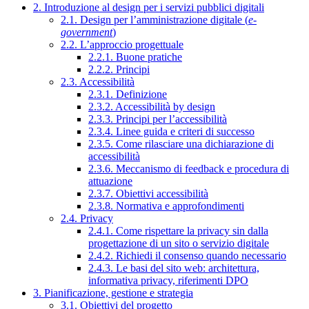
2. Introduzione al design per i servizi pubblici digitali
2.1. Design per l’amministrazione digitale (
e-
government
)
2.2. L’approccio progettuale
2.2.1. Buone pratiche
2.2.2. Principi
2.3. Accessibilità
2.3.1. Definizione
2.3.2. Accessibilità by design
2.3.3. Principi per l’accessibilità
2.3.4. Linee guida e criteri di successo
2.3.5. Come rilasciare una dichiarazione di
accessibilità
2.3.6. Meccanismo di feedback e procedura di
attuazione
2.3.7. Obiettivi accessibilità
2.3.8. Normativa e approfondimenti
2.4. Privacy
2.4.1. Come rispettare la privacy sin dalla
progettazione di un sito o servizio digitale
2.4.2. Richiedi il consenso quando necessario
2.4.3. Le basi del sito web: architettura,
informativa privacy, riferimenti DPO
3. Pianificazione, gestione e strategia
3.1. Obiettivi del progetto