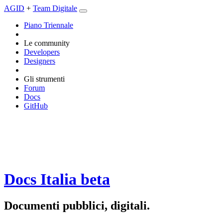
AGID
+
Team Digitale
Piano Triennale
Le community
Developers
Designers
Gli strumenti
Forum
Docs
GitHub
Docs Italia
beta
Documenti pubblici, digitali.