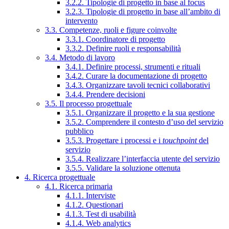
3.2.2. Tipologie di progetto in base al focus
3.2.3. Tipologie di progetto in base all’ambito di
intervento
3.3. Competenze, ruoli e figure coinvolte
3.3.1. Coordinatore di progetto
3.3.2. Definire ruoli e responsabilità
3.4. Metodo di lavoro
3.4.1. Definire processi, strumenti e rituali
3.4.2. Curare la documentazione di progetto
3.4.3. Organizzare tavoli tecnici collaborativi
3.4.4. Prendere decisioni
3.5. Il processo progettuale
3.5.1. Organizzare il progetto e la sua gestione
3.5.2. Comprendere il contesto d’uso del servizio
pubblico
3.5.3. Progettare i processi e i
touchpoint
del
servizio
3.5.4. Realizzare l’interfaccia utente del servizio
3.5.5. Validare la soluzione ottenuta
4. Ricerca progettuale
4.1. Ricerca primaria
4.1.1. Interviste
4.1.2. Questionari
4.1.3. Test di usabilità
4.1.4. Web analytics