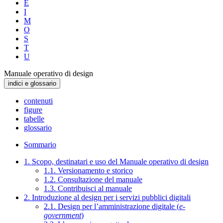
E
I
M
O
S
T
U
Manuale operativo di design
indici e glossario
contenuti
figure
tabelle
glossario
Sommario
1. Scopo, destinatari e uso del Manuale operativo di design
1.1. Versionamento e storico
1.2. Consultazione del manuale
1.3. Contribuisci al manuale
2. Introduzione al design per i servizi pubblici digitali
2.1. Design per l’amministrazione digitale (
e-
government
)