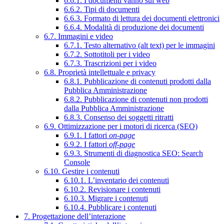
6.6.1. I documenti vanno sul web
6.6.2. Tipi di documenti
6.6.3. Formato di lettura dei documenti elettronici
6.6.4. Modalità di produzione dei documenti
6.7. Immagini e video
6.7.1. Testo alternativo (alt text) per le immagini
6.7.2. Sottotitoli per i video
6.7.3. Trascrizioni per i video
6.8. Proprietà intellettuale e privacy
6.8.1. Pubblicazione di contenuti prodotti dalla
Pubblica Amministrazione
6.8.2. Pubblicazione di contenuti non prodotti
dalla Pubblica Amministrazione
6.8.3. Consenso dei soggetti ritratti
6.9. Ottimizzazione per i motori di ricerca (SEO)
6.9.1. I fattori
on-page
6.9.2. I fattori
off-page
6.9.3. Strumenti di diagnostica SEO: Search
Console
6.10. Gestire i contenuti
6.10.1. L’inventario dei contenuti
6.10.2. Revisionare i contenuti
6.10.3. Migrare i contenuti
6.10.4. Pubblicare i contenuti
7. Progettazione dell’interazione