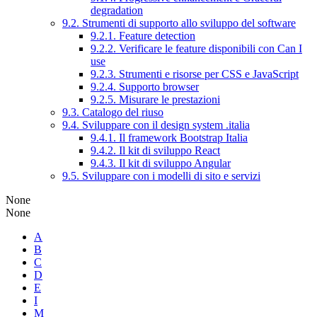
degradation
9.2. Strumenti di supporto allo sviluppo del software
9.2.1. Feature detection
9.2.2. Verificare le feature disponibili con Can I
use
9.2.3. Strumenti e risorse per CSS e JavaScript
9.2.4. Supporto browser
9.2.5. Misurare le prestazioni
9.3. Catalogo del riuso
9.4. Sviluppare con il design system .italia
9.4.1. Il framework Bootstrap Italia
9.4.2. Il kit di sviluppo React
9.4.3. Il kit di sviluppo Angular
9.5. Sviluppare con i modelli di sito e servizi
None
None
A
B
C
D
E
I
M