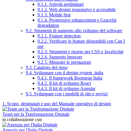
9.1.1. Attività preliminari
9.1.2. Web design responsivo e accessibile
9.1.3. Mobile first
9.1.4. Progressive enhancement e Graceful
degradation
9.2. Strumenti di supporto allo sviluppo del software
9.2.1. Feature detection
9.2.2. Verificare le feature disponibili con Can I
use
9.2.3. Strumenti e risorse per CSS e JavaScript
9.2.4. Supporto browser
9.2.5. Misurare le prestazioni
9.3. Catalogo del riuso
9.4. Sviluppare con il design system .italia
9.4.1. Il framework Bootstrap Italia
9.4.2. Il kit di sviluppo React
9.4.3. Il kit di sviluppo Angular
9.5. Sviluppare con i modelli di sito e servizi
1. Scopo, destinatari e uso del Manuale operativo di design
Team per la Trasformazione Digitale
in collaborazione con
Agenzia per l'Italia Digitale