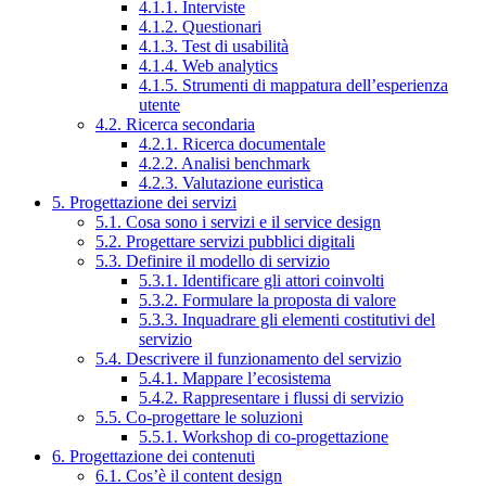
4.1.1. Interviste
4.1.2. Questionari
4.1.3. Test di usabilità
4.1.4. Web analytics
4.1.5. Strumenti di mappatura dell’esperienza
utente
4.2. Ricerca secondaria
4.2.1. Ricerca documentale
4.2.2. Analisi benchmark
4.2.3. Valutazione euristica
5. Progettazione dei servizi
5.1. Cosa sono i servizi e il service design
5.2. Progettare servizi pubblici digitali
5.3. Definire il modello di servizio
5.3.1. Identificare gli attori coinvolti
5.3.2. Formulare la proposta di valore
5.3.3. Inquadrare gli elementi costitutivi del
servizio
5.4. Descrivere il funzionamento del servizio
5.4.1. Mappare l’ecosistema
5.4.2. Rappresentare i flussi di servizio
5.5. Co-progettare le soluzioni
5.5.1. Workshop di co-progettazione
6. Progettazione dei contenuti
6.1. Cos’è il content design