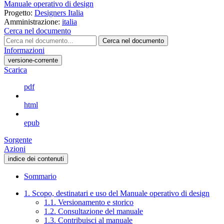
Manuale operativo di design
Progetto:
Designers Italia
Amministrazione:
italia
Cerca nel documento
Cerca nel documento
Informazioni
versione-corrente
Scarica
pdf
html
epub
Sorgente
Azioni
indice dei contenuti
Sommario
1. Scopo, destinatari e uso del Manuale operativo di design
1.1. Versionamento e storico
1.2. Consultazione del manuale
1.3. Contribuisci al manuale