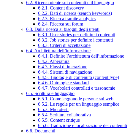
6.2. Ricerca utente sui contenuti e il linguaggio
6.2.1. Content discovery
6.2.2. Dati di ricerca (search keywords)
6.2.3. Ricerca tramite analytics
6.2.4. Ricerca sui forum
6.3. Dalla ricerca ai bisogni degli utenti
6.3.1. User stories per definire i contenuti
6.3.2. Job stories per definire i contenuti
6.3.3. Criteri di accettazione
6.4. Architettura dell’informazione
6.4.1. Definire l’architettura dell’informazione
6.4.2. Alberatura
6.4.3. Flussi di interazione
6.4.4. Sistemi di navigazione
6.4.5. Tipologie di contenuto (content type)
6.4.6. Ontologie e standard
6.4.7. Vocabolari controllati e tassonomie
6.5. Scrittura e linguaggio
6.5.1. Come leggono le persone sul web
6.5.2. Le regole per un linguaggio semplice
6.5.3. Microtesti
6.5.4. Scrittura collaborativa
6.5.5. Content critique
6.5.6. Traduzione e localizzazione dei contenuti
6.6. Documenti