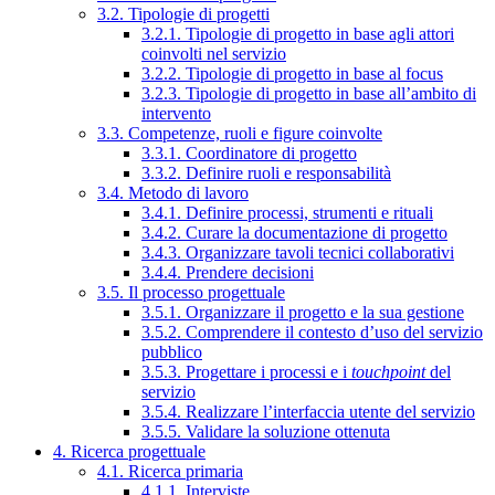
3.2. Tipologie di progetti
3.2.1. Tipologie di progetto in base agli attori
coinvolti nel servizio
3.2.2. Tipologie di progetto in base al focus
3.2.3. Tipologie di progetto in base all’ambito di
intervento
3.3. Competenze, ruoli e figure coinvolte
3.3.1. Coordinatore di progetto
3.3.2. Definire ruoli e responsabilità
3.4. Metodo di lavoro
3.4.1. Definire processi, strumenti e rituali
3.4.2. Curare la documentazione di progetto
3.4.3. Organizzare tavoli tecnici collaborativi
3.4.4. Prendere decisioni
3.5. Il processo progettuale
3.5.1. Organizzare il progetto e la sua gestione
3.5.2. Comprendere il contesto d’uso del servizio
pubblico
3.5.3. Progettare i processi e i
touchpoint
del
servizio
3.5.4. Realizzare l’interfaccia utente del servizio
3.5.5. Validare la soluzione ottenuta
4. Ricerca progettuale
4.1. Ricerca primaria
4.1.1. Interviste