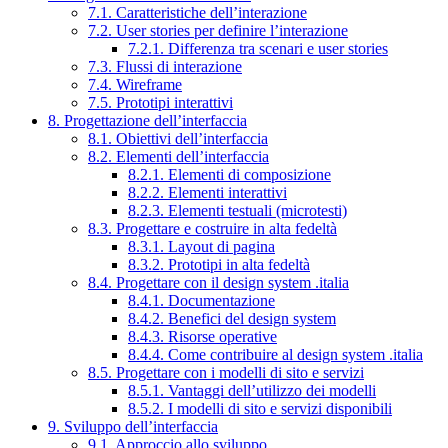
7.1. Caratteristiche dell’interazione
7.2. User stories per definire l’interazione
7.2.1. Differenza tra scenari e user stories
7.3. Flussi di interazione
7.4. Wireframe
7.5. Prototipi interattivi
8. Progettazione dell’interfaccia
8.1. Obiettivi dell’interfaccia
8.2. Elementi dell’interfaccia
8.2.1. Elementi di composizione
8.2.2. Elementi interattivi
8.2.3. Elementi testuali (microtesti)
8.3. Progettare e costruire in alta fedeltà
8.3.1. Layout di pagina
8.3.2. Prototipi in alta fedeltà
8.4. Progettare con il design system .italia
8.4.1. Documentazione
8.4.2. Benefici del design system
8.4.3. Risorse operative
8.4.4. Come contribuire al design system .italia
8.5. Progettare con i modelli di sito e servizi
8.5.1. Vantaggi dell’utilizzo dei modelli
8.5.2. I modelli di sito e servizi disponibili
9. Sviluppo dell’interfaccia
9.1. Approccio allo sviluppo