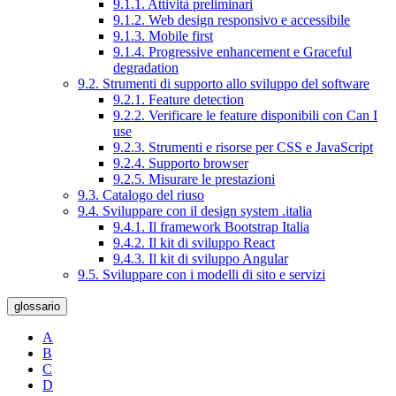
9.1.1. Attività preliminari
9.1.2. Web design responsivo e accessibile
9.1.3. Mobile first
9.1.4. Progressive enhancement e Graceful
degradation
9.2. Strumenti di supporto allo sviluppo del software
9.2.1. Feature detection
9.2.2. Verificare le feature disponibili con Can I
use
9.2.3. Strumenti e risorse per CSS e JavaScript
9.2.4. Supporto browser
9.2.5. Misurare le prestazioni
9.3. Catalogo del riuso
9.4. Sviluppare con il design system .italia
9.4.1. Il framework Bootstrap Italia
9.4.2. Il kit di sviluppo React
9.4.3. Il kit di sviluppo Angular
9.5. Sviluppare con i modelli di sito e servizi
glossario
A
B
C
D