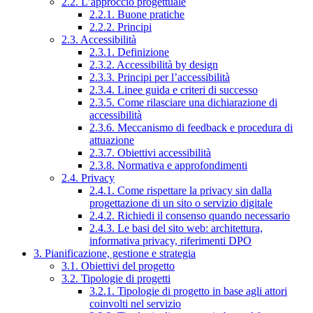
2.2. L’approccio progettuale
2.2.1. Buone pratiche
2.2.2. Principi
2.3. Accessibilità
2.3.1. Definizione
2.3.2. Accessibilità by design
2.3.3. Principi per l’accessibilità
2.3.4. Linee guida e criteri di successo
2.3.5. Come rilasciare una dichiarazione di
accessibilità
2.3.6. Meccanismo di feedback e procedura di
attuazione
2.3.7. Obiettivi accessibilità
2.3.8. Normativa e approfondimenti
2.4. Privacy
2.4.1. Come rispettare la privacy sin dalla
progettazione di un sito o servizio digitale
2.4.2. Richiedi il consenso quando necessario
2.4.3. Le basi del sito web: architettura,
informativa privacy, riferimenti DPO
3. Pianificazione, gestione e strategia
3.1. Obiettivi del progetto
3.2. Tipologie di progetti
3.2.1. Tipologie di progetto in base agli attori
coinvolti nel servizio