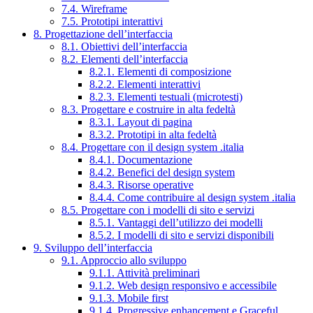
7.4. Wireframe
7.5. Prototipi interattivi
8. Progettazione dell’interfaccia
8.1. Obiettivi dell’interfaccia
8.2. Elementi dell’interfaccia
8.2.1. Elementi di composizione
8.2.2. Elementi interattivi
8.2.3. Elementi testuali (microtesti)
8.3. Progettare e costruire in alta fedeltà
8.3.1. Layout di pagina
8.3.2. Prototipi in alta fedeltà
8.4. Progettare con il design system .italia
8.4.1. Documentazione
8.4.2. Benefici del design system
8.4.3. Risorse operative
8.4.4. Come contribuire al design system .italia
8.5. Progettare con i modelli di sito e servizi
8.5.1. Vantaggi dell’utilizzo dei modelli
8.5.2. I modelli di sito e servizi disponibili
9. Sviluppo dell’interfaccia
9.1. Approccio allo sviluppo
9.1.1. Attività preliminari
9.1.2. Web design responsivo e accessibile
9.1.3. Mobile first
9.1.4. Progressive enhancement e Graceful