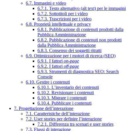
6.7. Immagini e video
6.7.1. Testo alternativo (alt text) per le immagini
6.7.2. Sottotitoli per i video
6.7.3. Trascrizioni per i video
6.8. Proprietà intellettuale e privacy
6.8.1. Pubblicazione di contenuti prodotti dalla
Pubblica Amministrazione
6.8.2. Pubblicazione di contenuti non prodotti
dalla Pubblica Amministrazione
6.8.3. Consenso dei soggetti ritratti
6.9. Ottimizzazione per i motori di ricerca (SEO)
6.9.1. I fattori
on-page
6.9.2. I fattori
off-page
6.9.3. Strumenti di diagnostica SEO: Search
Console
6.10. Gestire i contenuti
6.10.1. L’inventario dei contenuti
6.10.2. Revisionare i contenuti
6.10.3. Migrare i contenuti
6.10.4. Pubblicare i contenuti
7. Progettazione dell’interazione
7.1. Caratteristiche dell’interazione
7.2. User stories per definire l’interazione
7.2.1. Differenza tra scenari e user stories
7.3. Flussi di interazione