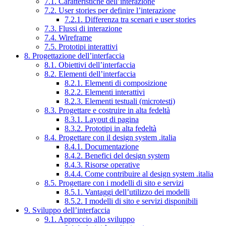
7.1. Caratteristiche dell’interazione
7.2. User stories per definire l’interazione
7.2.1. Differenza tra scenari e user stories
7.3. Flussi di interazione
7.4. Wireframe
7.5. Prototipi interattivi
8. Progettazione dell’interfaccia
8.1. Obiettivi dell’interfaccia
8.2. Elementi dell’interfaccia
8.2.1. Elementi di composizione
8.2.2. Elementi interattivi
8.2.3. Elementi testuali (microtesti)
8.3. Progettare e costruire in alta fedeltà
8.3.1. Layout di pagina
8.3.2. Prototipi in alta fedeltà
8.4. Progettare con il design system .italia
8.4.1. Documentazione
8.4.2. Benefici del design system
8.4.3. Risorse operative
8.4.4. Come contribuire al design system .italia
8.5. Progettare con i modelli di sito e servizi
8.5.1. Vantaggi dell’utilizzo dei modelli
8.5.2. I modelli di sito e servizi disponibili
9. Sviluppo dell’interfaccia
9.1. Approccio allo sviluppo