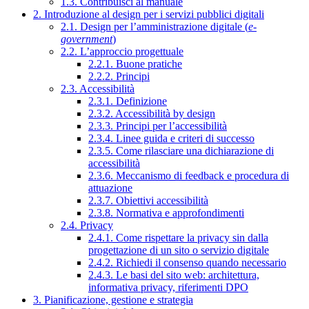
1.3. Contribuisci al manuale
2. Introduzione al design per i servizi pubblici digitali
2.1. Design per l’amministrazione digitale (
e-
government
)
2.2. L’approccio progettuale
2.2.1. Buone pratiche
2.2.2. Principi
2.3. Accessibilità
2.3.1. Definizione
2.3.2. Accessibilità by design
2.3.3. Principi per l’accessibilità
2.3.4. Linee guida e criteri di successo
2.3.5. Come rilasciare una dichiarazione di
accessibilità
2.3.6. Meccanismo di feedback e procedura di
attuazione
2.3.7. Obiettivi accessibilità
2.3.8. Normativa e approfondimenti
2.4. Privacy
2.4.1. Come rispettare la privacy sin dalla
progettazione di un sito o servizio digitale
2.4.2. Richiedi il consenso quando necessario
2.4.3. Le basi del sito web: architettura,
informativa privacy, riferimenti DPO
3. Pianificazione, gestione e strategia