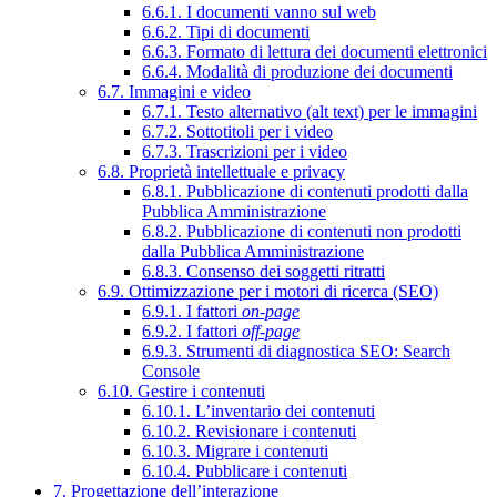
6.6.1. I documenti vanno sul web
6.6.2. Tipi di documenti
6.6.3. Formato di lettura dei documenti elettronici
6.6.4. Modalità di produzione dei documenti
6.7. Immagini e video
6.7.1. Testo alternativo (alt text) per le immagini
6.7.2. Sottotitoli per i video
6.7.3. Trascrizioni per i video
6.8. Proprietà intellettuale e privacy
6.8.1. Pubblicazione di contenuti prodotti dalla
Pubblica Amministrazione
6.8.2. Pubblicazione di contenuti non prodotti
dalla Pubblica Amministrazione
6.8.3. Consenso dei soggetti ritratti
6.9. Ottimizzazione per i motori di ricerca (SEO)
6.9.1. I fattori
on-page
6.9.2. I fattori
off-page
6.9.3. Strumenti di diagnostica SEO: Search
Console
6.10. Gestire i contenuti
6.10.1. L’inventario dei contenuti
6.10.2. Revisionare i contenuti
6.10.3. Migrare i contenuti
6.10.4. Pubblicare i contenuti
7. Progettazione dell’interazione