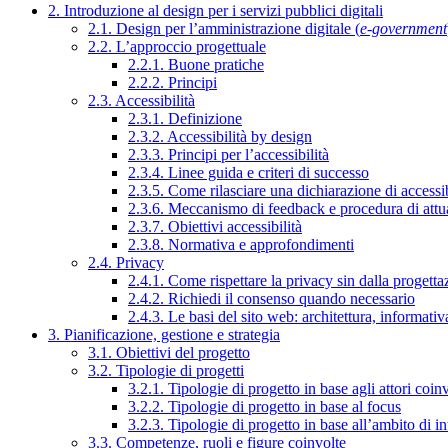
2. Introduzione al design per i servizi pubblici digitali
2.1. Design per l’amministrazione digitale (
e-government
2.2. L’approccio progettuale
2.2.1. Buone pratiche
2.2.2. Principi
2.3. Accessibilità
2.3.1. Definizione
2.3.2. Accessibilità by design
2.3.3. Principi per l’accessibilità
2.3.4. Linee guida e criteri di successo
2.3.5. Come rilasciare una dichiarazione di accessib
2.3.6. Meccanismo di feedback e procedura di attu
2.3.7. Obiettivi accessibilità
2.3.8. Normativa e approfondimenti
2.4. Privacy
2.4.1. Come rispettare la privacy sin dalla progettaz
2.4.2. Richiedi il consenso quando necessario
2.4.3. Le basi del sito web: architettura, informati
3. Pianificazione, gestione e strategia
3.1. Obiettivi del progetto
3.2. Tipologie di progetti
3.2.1. Tipologie di progetto in base agli attori coinv
3.2.2. Tipologie di progetto in base al focus
3.2.3. Tipologie di progetto in base all’ambito di i
3.3. Competenze, ruoli e figure coinvolte