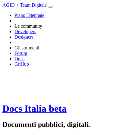
AGID
+
Team Digitale
Piano Triennale
Le community
Developers
Designers
Gli strumenti
Forum
Docs
GitHub
Docs Italia
beta
Documenti pubblici, digitali.