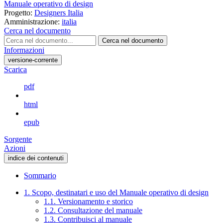
Manuale operativo di design
Progetto:
Designers Italia
Amministrazione:
italia
Cerca nel documento
Cerca nel documento
Informazioni
versione-corrente
Scarica
pdf
html
epub
Sorgente
Azioni
indice dei contenuti
Sommario
1. Scopo, destinatari e uso del Manuale operativo di design
1.1. Versionamento e storico
1.2. Consultazione del manuale
1.3. Contribuisci al manuale