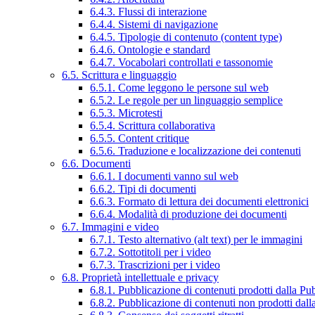
6.4.3. Flussi di interazione
6.4.4. Sistemi di navigazione
6.4.5. Tipologie di contenuto (content type)
6.4.6. Ontologie e standard
6.4.7. Vocabolari controllati e tassonomie
6.5. Scrittura e linguaggio
6.5.1. Come leggono le persone sul web
6.5.2. Le regole per un linguaggio semplice
6.5.3. Microtesti
6.5.4. Scrittura collaborativa
6.5.5. Content critique
6.5.6. Traduzione e localizzazione dei contenuti
6.6. Documenti
6.6.1. I documenti vanno sul web
6.6.2. Tipi di documenti
6.6.3. Formato di lettura dei documenti elettronici
6.6.4. Modalità di produzione dei documenti
6.7. Immagini e video
6.7.1. Testo alternativo (alt text) per le immagini
6.7.2. Sottotitoli per i video
6.7.3. Trascrizioni per i video
6.8. Proprietà intellettuale e privacy
6.8.1. Pubblicazione di contenuti prodotti dalla P
6.8.2. Pubblicazione di contenuti non prodotti dal