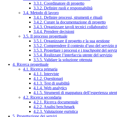
3.3.1. Coordinatore di progetto
3.3.2. Definire ruoli e responsabilità
3.4. Metodo di lavoro
3.4.1. Definire processi, strumenti e rituali
3.4.2. Curare la documentazione di progetto
3.4.3. Organizzare tavoli tecnici collaborativi
3.4.4. Prendere decisioni
3.5. Il processo progettuale
3.5.1. Organizzare il progetto e la sua gestione
3.5.2. Comprendere il contesto d’uso del servizio 
3.5.3. Progettare i processi e i
touchpoint
del servi
3.5.4. Realizzare l’interfaccia utente del servizio
3.5.5. Validare la soluzione ottenuta
4. Ricerca progettuale
4.1. Ricerca primaria
4.1.1. Interviste
4.1.2. Questionari
4.1.3. Test di usabilità
4.1.4. Web analytics
4.1.5. Strumenti di mappatura dell’esperienza uten
4.2. Ricerca secondaria
4.2.1. Ricerca documentale
4.2.2. Analisi benchmark
4.2.3. Valutazione euristica
5. Progettazione dei servizi