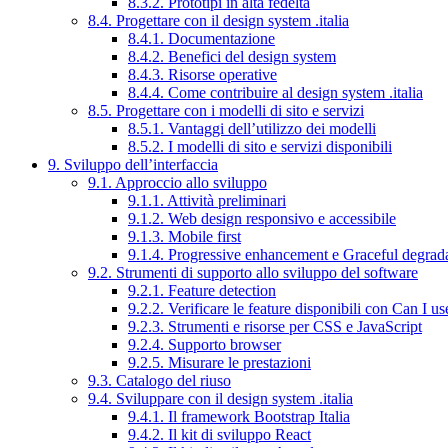
8.3.2. Prototipi in alta fedeltà
8.4. Progettare con il design system .italia
8.4.1. Documentazione
8.4.2. Benefici del design system
8.4.3. Risorse operative
8.4.4. Come contribuire al design system .italia
8.5. Progettare con i modelli di sito e servizi
8.5.1. Vantaggi dell’utilizzo dei modelli
8.5.2. I modelli di sito e servizi disponibili
9. Sviluppo dell’interfaccia
9.1. Approccio allo sviluppo
9.1.1. Attività preliminari
9.1.2. Web design responsivo e accessibile
9.1.3. Mobile first
9.1.4. Progressive enhancement e Graceful degrad
9.2. Strumenti di supporto allo sviluppo del software
9.2.1. Feature detection
9.2.2. Verificare le feature disponibili con Can I us
9.2.3. Strumenti e risorse per CSS e JavaScript
9.2.4. Supporto browser
9.2.5. Misurare le prestazioni
9.3. Catalogo del riuso
9.4. Sviluppare con il design system .italia
9.4.1. Il framework Bootstrap Italia
9.4.2. Il kit di sviluppo React