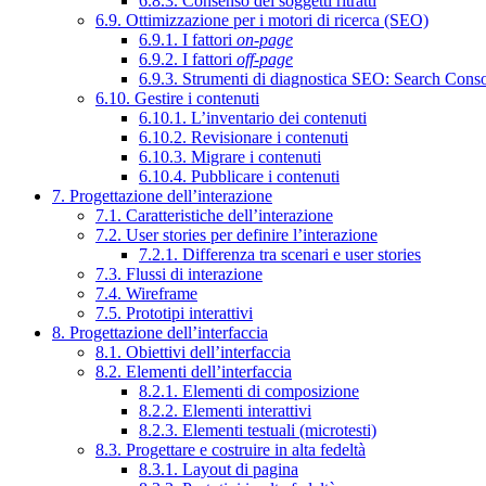
6.8.3. Consenso dei soggetti ritratti
6.9. Ottimizzazione per i motori di ricerca (SEO)
6.9.1. I fattori
on-page
6.9.2. I fattori
off-page
6.9.3. Strumenti di diagnostica SEO: Search Cons
6.10. Gestire i contenuti
6.10.1. L’inventario dei contenuti
6.10.2. Revisionare i contenuti
6.10.3. Migrare i contenuti
6.10.4. Pubblicare i contenuti
7. Progettazione dell’interazione
7.1. Caratteristiche dell’interazione
7.2. User stories per definire l’interazione
7.2.1. Differenza tra scenari e user stories
7.3. Flussi di interazione
7.4. Wireframe
7.5. Prototipi interattivi
8. Progettazione dell’interfaccia
8.1. Obiettivi dell’interfaccia
8.2. Elementi dell’interfaccia
8.2.1. Elementi di composizione
8.2.2. Elementi interattivi
8.2.3. Elementi testuali (microtesti)
8.3. Progettare e costruire in alta fedeltà
8.3.1. Layout di pagina