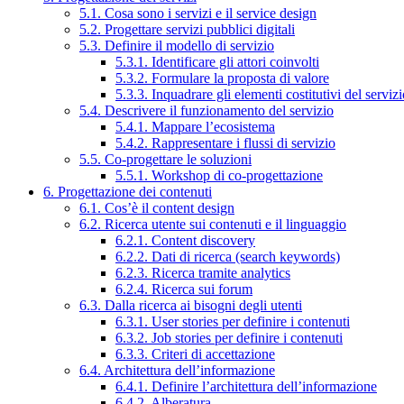
5.1. Cosa sono i servizi e il service design
5.2. Progettare servizi pubblici digitali
5.3. Definire il modello di servizio
5.3.1. Identificare gli attori coinvolti
5.3.2. Formulare la proposta di valore
5.3.3. Inquadrare gli elementi costitutivi del serviz
5.4. Descrivere il funzionamento del servizio
5.4.1. Mappare l’ecosistema
5.4.2. Rappresentare i flussi di servizio
5.5. Co-progettare le soluzioni
5.5.1. Workshop di co-progettazione
6. Progettazione dei contenuti
6.1. Cos’è il content design
6.2. Ricerca utente sui contenuti e il linguaggio
6.2.1. Content discovery
6.2.2. Dati di ricerca (search keywords)
6.2.3. Ricerca tramite analytics
6.2.4. Ricerca sui forum
6.3. Dalla ricerca ai bisogni degli utenti
6.3.1. User stories per definire i contenuti
6.3.2. Job stories per definire i contenuti
6.3.3. Criteri di accettazione
6.4. Architettura dell’informazione
6.4.1. Definire l’architettura dell’informazione
6.4.2. Alberatura