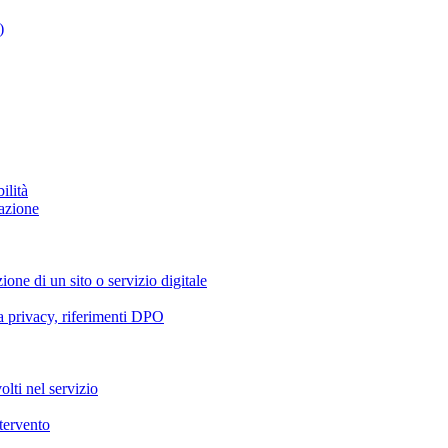
)
ilità
azione
ione di un sito o servizio digitale
va privacy, riferimenti DPO
olti nel servizio
ntervento