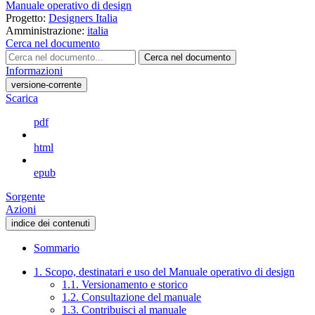
Manuale operativo di design
Progetto:
Designers Italia
Amministrazione:
italia
Cerca nel documento
Cerca nel documento
Informazioni
versione-corrente
Scarica
pdf
html
epub
Sorgente
Azioni
indice dei contenuti
Sommario
1. Scopo, destinatari e uso del Manuale operativo di design
1.1. Versionamento e storico
1.2. Consultazione del manuale
1.3. Contribuisci al manuale