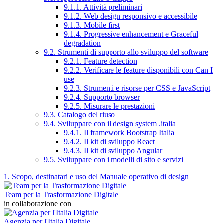
9.1.1. Attività preliminari
9.1.2. Web design responsivo e accessibile
9.1.3. Mobile first
9.1.4. Progressive enhancement e Graceful
degradation
9.2. Strumenti di supporto allo sviluppo del software
9.2.1. Feature detection
9.2.2. Verificare le feature disponibili con Can I
use
9.2.3. Strumenti e risorse per CSS e JavaScript
9.2.4. Supporto browser
9.2.5. Misurare le prestazioni
9.3. Catalogo del riuso
9.4. Sviluppare con il design system .italia
9.4.1. Il framework Bootstrap Italia
9.4.2. Il kit di sviluppo React
9.4.3. Il kit di sviluppo Angular
9.5. Sviluppare con i modelli di sito e servizi
1. Scopo, destinatari e uso del Manuale operativo di design
Team per la Trasformazione Digitale
in collaborazione con
Agenzia per l'Italia Digitale