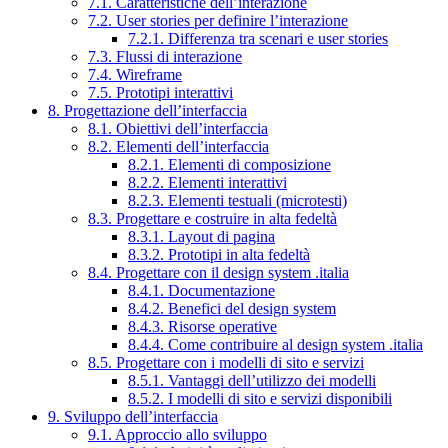
7.1. Caratteristiche dell’interazione
7.2. User stories per definire l’interazione
7.2.1. Differenza tra scenari e user stories
7.3. Flussi di interazione
7.4. Wireframe
7.5. Prototipi interattivi
8. Progettazione dell’interfaccia
8.1. Obiettivi dell’interfaccia
8.2. Elementi dell’interfaccia
8.2.1. Elementi di composizione
8.2.2. Elementi interattivi
8.2.3. Elementi testuali (microtesti)
8.3. Progettare e costruire in alta fedeltà
8.3.1. Layout di pagina
8.3.2. Prototipi in alta fedeltà
8.4. Progettare con il design system .italia
8.4.1. Documentazione
8.4.2. Benefici del design system
8.4.3. Risorse operative
8.4.4. Come contribuire al design system .italia
8.5. Progettare con i modelli di sito e servizi
8.5.1. Vantaggi dell’utilizzo dei modelli
8.5.2. I modelli di sito e servizi disponibili
9. Sviluppo dell’interfaccia
9.1. Approccio allo sviluppo