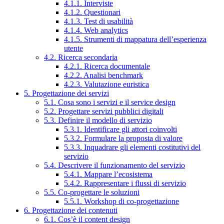
4.1.1. Interviste
4.1.2. Questionari
4.1.3. Test di usabilità
4.1.4. Web analytics
4.1.5. Strumenti di mappatura dell’esperienza
utente
4.2. Ricerca secondaria
4.2.1. Ricerca documentale
4.2.2. Analisi benchmark
4.2.3. Valutazione euristica
5. Progettazione dei servizi
5.1. Cosa sono i servizi e il service design
5.2. Progettare servizi pubblici digitali
5.3. Definire il modello di servizio
5.3.1. Identificare gli attori coinvolti
5.3.2. Formulare la proposta di valore
5.3.3. Inquadrare gli elementi costitutivi del
servizio
5.4. Descrivere il funzionamento del servizio
5.4.1. Mappare l’ecosistema
5.4.2. Rappresentare i flussi di servizio
5.5. Co-progettare le soluzioni
5.5.1. Workshop di co-progettazione
6. Progettazione dei contenuti
6.1. Cos’è il content design