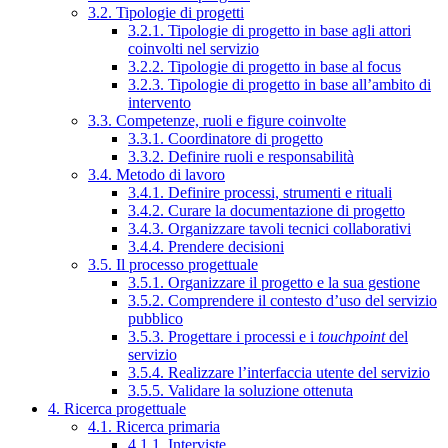
3.2. Tipologie di progetti
3.2.1. Tipologie di progetto in base agli attori
coinvolti nel servizio
3.2.2. Tipologie di progetto in base al focus
3.2.3. Tipologie di progetto in base all’ambito di
intervento
3.3. Competenze, ruoli e figure coinvolte
3.3.1. Coordinatore di progetto
3.3.2. Definire ruoli e responsabilità
3.4. Metodo di lavoro
3.4.1. Definire processi, strumenti e rituali
3.4.2. Curare la documentazione di progetto
3.4.3. Organizzare tavoli tecnici collaborativi
3.4.4. Prendere decisioni
3.5. Il processo progettuale
3.5.1. Organizzare il progetto e la sua gestione
3.5.2. Comprendere il contesto d’uso del servizio
pubblico
3.5.3. Progettare i processi e i
touchpoint
del
servizio
3.5.4. Realizzare l’interfaccia utente del servizio
3.5.5. Validare la soluzione ottenuta
4. Ricerca progettuale
4.1. Ricerca primaria
4.1.1. Interviste