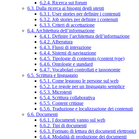
6.2.4. Ricerca sui forum
6.3. Dalla ricerca ai bisogni degli utenti
6.3.1. User stories per definire i contenuti
6.3.2. Job stories per definire i contenuti
6.3.3. Criteri di accettazione
6.4. Architettura dell’informazione
6.4.1. Definire l’architettura dell’informazione
6.4.2. Alberatura
6.4.3. Flussi di interazione
6.4.4. Sistemi di navigazione
6.4.5. Tipologie di contenuto (content type)
6.4.6. Ontologie e standard
6.4.7. Vocabolari controllati e tassonomie
6.5. Scrittura e linguaggio
6.5.1. Come leggono le persone sul web
6.5.2. Le regole per un linguaggio semplice
6.5.3. Microtesti
6.5.4. Scrittura collaborativa
6.5.5. Content critique
6.5.6. Traduzione e localizzazione dei contenuti
6.6. Documenti
6.6.1. I documenti vanno sul web
6.6.2. Tipi di documenti
6.6.3. Formato di lettura dei documenti elettronici
6.6.4. Modalità di produzione dei documenti