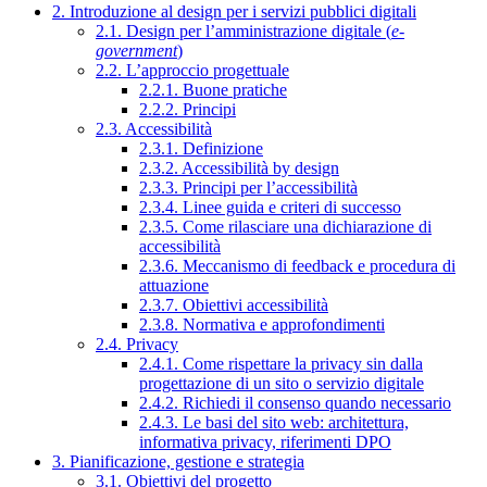
2. Introduzione al design per i servizi pubblici digitali
2.1. Design per l’amministrazione digitale (
e-
government
)
2.2. L’approccio progettuale
2.2.1. Buone pratiche
2.2.2. Principi
2.3. Accessibilità
2.3.1. Definizione
2.3.2. Accessibilità by design
2.3.3. Principi per l’accessibilità
2.3.4. Linee guida e criteri di successo
2.3.5. Come rilasciare una dichiarazione di
accessibilità
2.3.6. Meccanismo di feedback e procedura di
attuazione
2.3.7. Obiettivi accessibilità
2.3.8. Normativa e approfondimenti
2.4. Privacy
2.4.1. Come rispettare la privacy sin dalla
progettazione di un sito o servizio digitale
2.4.2. Richiedi il consenso quando necessario
2.4.3. Le basi del sito web: architettura,
informativa privacy, riferimenti DPO
3. Pianificazione, gestione e strategia
3.1. Obiettivi del progetto