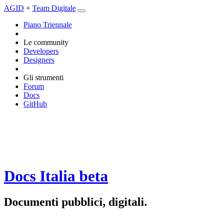
AGID
+
Team Digitale
Piano Triennale
Le community
Developers
Designers
Gli strumenti
Forum
Docs
GitHub
Docs Italia
beta
Documenti pubblici, digitali.