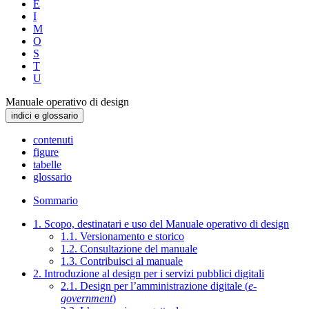
E
I
M
O
S
T
U
Manuale operativo di design
indici e glossario
contenuti
figure
tabelle
glossario
Sommario
1. Scopo, destinatari e uso del Manuale operativo di design
1.1. Versionamento e storico
1.2. Consultazione del manuale
1.3. Contribuisci al manuale
2. Introduzione al design per i servizi pubblici digitali
2.1. Design per l’amministrazione digitale (
e-
government
)