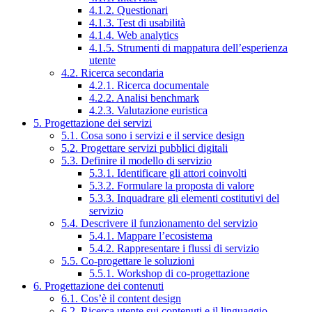
4.1.2. Questionari
4.1.3. Test di usabilità
4.1.4. Web analytics
4.1.5. Strumenti di mappatura dell’esperienza
utente
4.2. Ricerca secondaria
4.2.1. Ricerca documentale
4.2.2. Analisi benchmark
4.2.3. Valutazione euristica
5. Progettazione dei servizi
5.1. Cosa sono i servizi e il service design
5.2. Progettare servizi pubblici digitali
5.3. Definire il modello di servizio
5.3.1. Identificare gli attori coinvolti
5.3.2. Formulare la proposta di valore
5.3.3. Inquadrare gli elementi costitutivi del
servizio
5.4. Descrivere il funzionamento del servizio
5.4.1. Mappare l’ecosistema
5.4.2. Rappresentare i flussi di servizio
5.5. Co-progettare le soluzioni
5.5.1. Workshop di co-progettazione
6. Progettazione dei contenuti
6.1. Cos’è il content design
6.2. Ricerca utente sui contenuti e il linguaggio