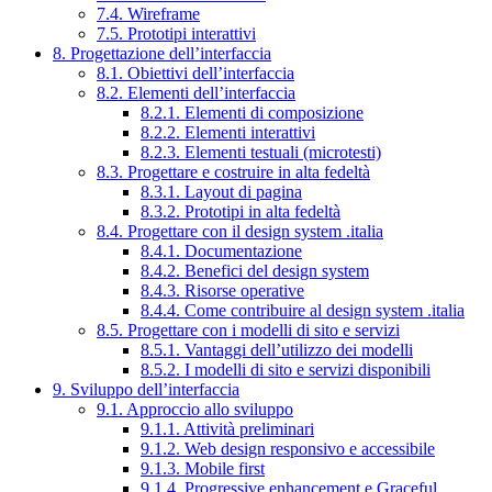
7.4. Wireframe
7.5. Prototipi interattivi
8. Progettazione dell’interfaccia
8.1. Obiettivi dell’interfaccia
8.2. Elementi dell’interfaccia
8.2.1. Elementi di composizione
8.2.2. Elementi interattivi
8.2.3. Elementi testuali (microtesti)
8.3. Progettare e costruire in alta fedeltà
8.3.1. Layout di pagina
8.3.2. Prototipi in alta fedeltà
8.4. Progettare con il design system .italia
8.4.1. Documentazione
8.4.2. Benefici del design system
8.4.3. Risorse operative
8.4.4. Come contribuire al design system .italia
8.5. Progettare con i modelli di sito e servizi
8.5.1. Vantaggi dell’utilizzo dei modelli
8.5.2. I modelli di sito e servizi disponibili
9. Sviluppo dell’interfaccia
9.1. Approccio allo sviluppo
9.1.1. Attività preliminari
9.1.2. Web design responsivo e accessibile
9.1.3. Mobile first
9.1.4. Progressive enhancement e Graceful