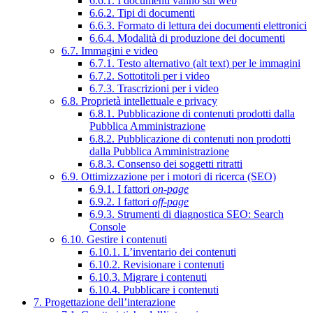
6.6.1. I documenti vanno sul web
6.6.2. Tipi di documenti
6.6.3. Formato di lettura dei documenti elettronici
6.6.4. Modalità di produzione dei documenti
6.7. Immagini e video
6.7.1. Testo alternativo (alt text) per le immagini
6.7.2. Sottotitoli per i video
6.7.3. Trascrizioni per i video
6.8. Proprietà intellettuale e privacy
6.8.1. Pubblicazione di contenuti prodotti dalla
Pubblica Amministrazione
6.8.2. Pubblicazione di contenuti non prodotti
dalla Pubblica Amministrazione
6.8.3. Consenso dei soggetti ritratti
6.9. Ottimizzazione per i motori di ricerca (SEO)
6.9.1. I fattori
on-page
6.9.2. I fattori
off-page
6.9.3. Strumenti di diagnostica SEO: Search
Console
6.10. Gestire i contenuti
6.10.1. L’inventario dei contenuti
6.10.2. Revisionare i contenuti
6.10.3. Migrare i contenuti
6.10.4. Pubblicare i contenuti
7. Progettazione dell’interazione