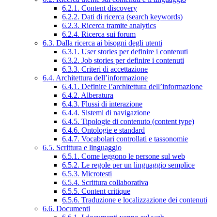
6.2.1. Content discovery
6.2.2. Dati di ricerca (search keywords)
6.2.3. Ricerca tramite analytics
6.2.4. Ricerca sui forum
6.3. Dalla ricerca ai bisogni degli utenti
6.3.1. User stories per definire i contenuti
6.3.2. Job stories per definire i contenuti
6.3.3. Criteri di accettazione
6.4. Architettura dell’informazione
6.4.1. Definire l’architettura dell’informazione
6.4.2. Alberatura
6.4.3. Flussi di interazione
6.4.4. Sistemi di navigazione
6.4.5. Tipologie di contenuto (content type)
6.4.6. Ontologie e standard
6.4.7. Vocabolari controllati e tassonomie
6.5. Scrittura e linguaggio
6.5.1. Come leggono le persone sul web
6.5.2. Le regole per un linguaggio semplice
6.5.3. Microtesti
6.5.4. Scrittura collaborativa
6.5.5. Content critique
6.5.6. Traduzione e localizzazione dei contenuti
6.6. Documenti