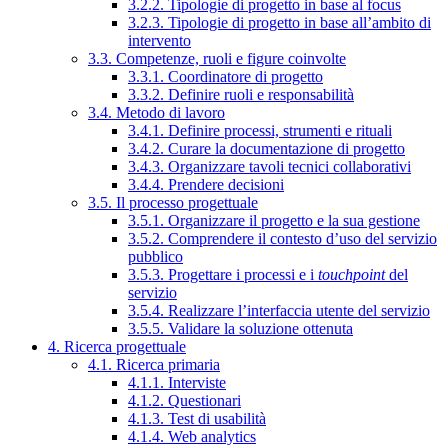
3.2.2. Tipologie di progetto in base al focus
3.2.3. Tipologie di progetto in base all’ambito di
intervento
3.3. Competenze, ruoli e figure coinvolte
3.3.1. Coordinatore di progetto
3.3.2. Definire ruoli e responsabilità
3.4. Metodo di lavoro
3.4.1. Definire processi, strumenti e rituali
3.4.2. Curare la documentazione di progetto
3.4.3. Organizzare tavoli tecnici collaborativi
3.4.4. Prendere decisioni
3.5. Il processo progettuale
3.5.1. Organizzare il progetto e la sua gestione
3.5.2. Comprendere il contesto d’uso del servizio
pubblico
3.5.3. Progettare i processi e i
touchpoint
del
servizio
3.5.4. Realizzare l’interfaccia utente del servizio
3.5.5. Validare la soluzione ottenuta
4. Ricerca progettuale
4.1. Ricerca primaria
4.1.1. Interviste
4.1.2. Questionari
4.1.3. Test di usabilità
4.1.4. Web analytics