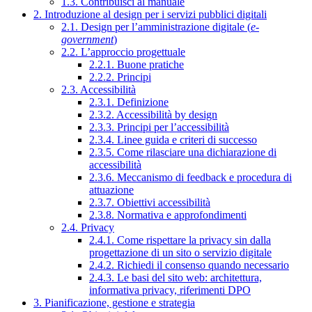
1.3. Contribuisci al manuale
2. Introduzione al design per i servizi pubblici digitali
2.1. Design per l’amministrazione digitale (
e-
government
)
2.2. L’approccio progettuale
2.2.1. Buone pratiche
2.2.2. Principi
2.3. Accessibilità
2.3.1. Definizione
2.3.2. Accessibilità by design
2.3.3. Principi per l’accessibilità
2.3.4. Linee guida e criteri di successo
2.3.5. Come rilasciare una dichiarazione di
accessibilità
2.3.6. Meccanismo di feedback e procedura di
attuazione
2.3.7. Obiettivi accessibilità
2.3.8. Normativa e approfondimenti
2.4. Privacy
2.4.1. Come rispettare la privacy sin dalla
progettazione di un sito o servizio digitale
2.4.2. Richiedi il consenso quando necessario
2.4.3. Le basi del sito web: architettura,
informativa privacy, riferimenti DPO
3. Pianificazione, gestione e strategia