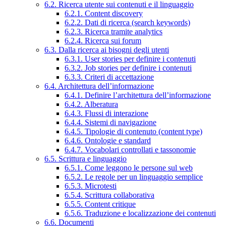
6.2. Ricerca utente sui contenuti e il linguaggio
6.2.1. Content discovery
6.2.2. Dati di ricerca (search keywords)
6.2.3. Ricerca tramite analytics
6.2.4. Ricerca sui forum
6.3. Dalla ricerca ai bisogni degli utenti
6.3.1. User stories per definire i contenuti
6.3.2. Job stories per definire i contenuti
6.3.3. Criteri di accettazione
6.4. Architettura dell’informazione
6.4.1. Definire l’architettura dell’informazione
6.4.2. Alberatura
6.4.3. Flussi di interazione
6.4.4. Sistemi di navigazione
6.4.5. Tipologie di contenuto (content type)
6.4.6. Ontologie e standard
6.4.7. Vocabolari controllati e tassonomie
6.5. Scrittura e linguaggio
6.5.1. Come leggono le persone sul web
6.5.2. Le regole per un linguaggio semplice
6.5.3. Microtesti
6.5.4. Scrittura collaborativa
6.5.5. Content critique
6.5.6. Traduzione e localizzazione dei contenuti
6.6. Documenti