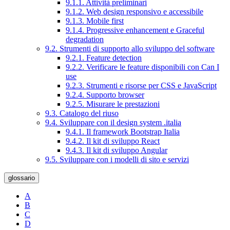
9.1.1. Attività preliminari
9.1.2. Web design responsivo e accessibile
9.1.3. Mobile first
9.1.4. Progressive enhancement e Graceful
degradation
9.2. Strumenti di supporto allo sviluppo del software
9.2.1. Feature detection
9.2.2. Verificare le feature disponibili con Can I
use
9.2.3. Strumenti e risorse per CSS e JavaScript
9.2.4. Supporto browser
9.2.5. Misurare le prestazioni
9.3. Catalogo del riuso
9.4. Sviluppare con il design system .italia
9.4.1. Il framework Bootstrap Italia
9.4.2. Il kit di sviluppo React
9.4.3. Il kit di sviluppo Angular
9.5. Sviluppare con i modelli di sito e servizi
glossario
A
B
C
D