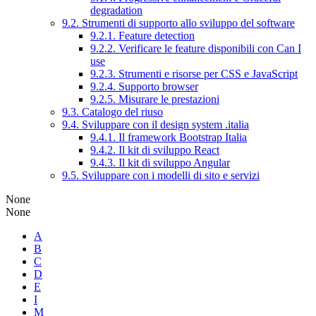
degradation
9.2. Strumenti di supporto allo sviluppo del software
9.2.1. Feature detection
9.2.2. Verificare le feature disponibili con Can I
use
9.2.3. Strumenti e risorse per CSS e JavaScript
9.2.4. Supporto browser
9.2.5. Misurare le prestazioni
9.3. Catalogo del riuso
9.4. Sviluppare con il design system .italia
9.4.1. Il framework Bootstrap Italia
9.4.2. Il kit di sviluppo React
9.4.3. Il kit di sviluppo Angular
9.5. Sviluppare con i modelli di sito e servizi
None
None
A
B
C
D
E
I
M