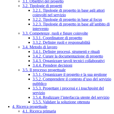
3.1. Obiettivi del progetto
3.2. Tipologie di progetti
3.2.1. Tipologie di progetto in base agli attori
coinvolti nel servizio
3.2.2. Tipologie di progetto in base al focus
3.2.3. Tipologie di progetto in base all’ambito di
intervento
3.3. Competenze, ruoli e figure coinvolte
3.3.1. Coordinatore di progetto
3.3.2. Definire ruoli e responsabilità
3.4. Metodo di lavoro
3.4.1. Definire processi, strumenti e rituali
3.4.2. Curare la documentazione di progetto
3.4.3. Organizzare tavoli tecnici collaborativi
3.4.4. Prendere decisioni
3.5. Il processo progettuale
3.5.1. Organizzare il progetto e la sua gestione
3.5.2. Comprendere il contesto d’uso del servizio
pubblico
3.5.3. Progettare i processi e i
touchpoint
del
servizio
3.5.4. Realizzare l’interfaccia utente del servizio
3.5.5. Validare la soluzione ottenuta
4. Ricerca progettuale
4.1. Ricerca primaria