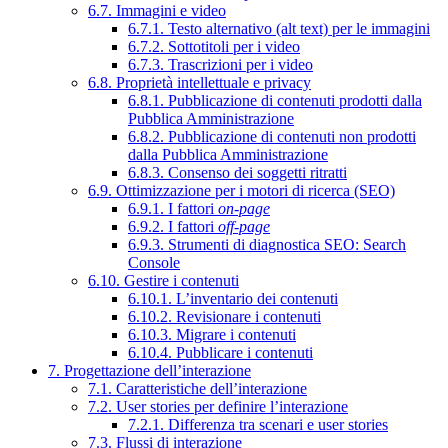
6.7. Immagini e video
6.7.1. Testo alternativo (alt text) per le immagini
6.7.2. Sottotitoli per i video
6.7.3. Trascrizioni per i video
6.8. Proprietà intellettuale e privacy
6.8.1. Pubblicazione di contenuti prodotti dalla
Pubblica Amministrazione
6.8.2. Pubblicazione di contenuti non prodotti
dalla Pubblica Amministrazione
6.8.3. Consenso dei soggetti ritratti
6.9. Ottimizzazione per i motori di ricerca (SEO)
6.9.1. I fattori
on-page
6.9.2. I fattori
off-page
6.9.3. Strumenti di diagnostica SEO: Search
Console
6.10. Gestire i contenuti
6.10.1. L’inventario dei contenuti
6.10.2. Revisionare i contenuti
6.10.3. Migrare i contenuti
6.10.4. Pubblicare i contenuti
7. Progettazione dell’interazione
7.1. Caratteristiche dell’interazione
7.2. User stories per definire l’interazione
7.2.1. Differenza tra scenari e user stories
7.3. Flussi di interazione