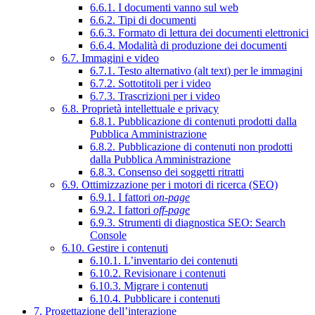
6.6.1. I documenti vanno sul web
6.6.2. Tipi di documenti
6.6.3. Formato di lettura dei documenti elettronici
6.6.4. Modalità di produzione dei documenti
6.7. Immagini e video
6.7.1. Testo alternativo (alt text) per le immagini
6.7.2. Sottotitoli per i video
6.7.3. Trascrizioni per i video
6.8. Proprietà intellettuale e privacy
6.8.1. Pubblicazione di contenuti prodotti dalla
Pubblica Amministrazione
6.8.2. Pubblicazione di contenuti non prodotti
dalla Pubblica Amministrazione
6.8.3. Consenso dei soggetti ritratti
6.9. Ottimizzazione per i motori di ricerca (SEO)
6.9.1. I fattori
on-page
6.9.2. I fattori
off-page
6.9.3. Strumenti di diagnostica SEO: Search
Console
6.10. Gestire i contenuti
6.10.1. L’inventario dei contenuti
6.10.2. Revisionare i contenuti
6.10.3. Migrare i contenuti
6.10.4. Pubblicare i contenuti
7. Progettazione dell’interazione