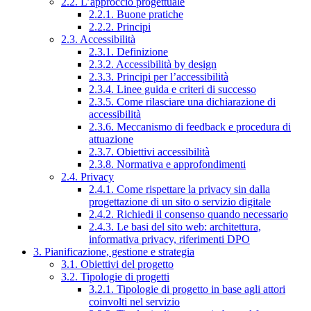
2.2. L’approccio progettuale
2.2.1. Buone pratiche
2.2.2. Principi
2.3. Accessibilità
2.3.1. Definizione
2.3.2. Accessibilità by design
2.3.3. Principi per l’accessibilità
2.3.4. Linee guida e criteri di successo
2.3.5. Come rilasciare una dichiarazione di
accessibilità
2.3.6. Meccanismo di feedback e procedura di
attuazione
2.3.7. Obiettivi accessibilità
2.3.8. Normativa e approfondimenti
2.4. Privacy
2.4.1. Come rispettare la privacy sin dalla
progettazione di un sito o servizio digitale
2.4.2. Richiedi il consenso quando necessario
2.4.3. Le basi del sito web: architettura,
informativa privacy, riferimenti DPO
3. Pianificazione, gestione e strategia
3.1. Obiettivi del progetto
3.2. Tipologie di progetti
3.2.1. Tipologie di progetto in base agli attori
coinvolti nel servizio