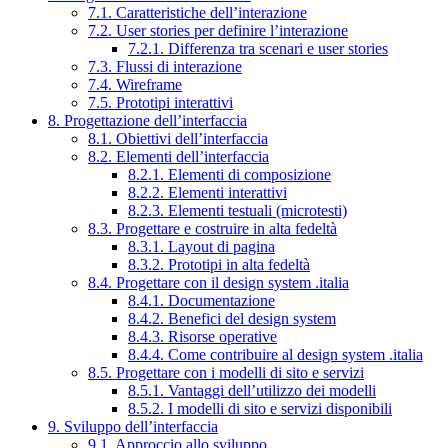
7.1. Caratteristiche dell’interazione
7.2. User stories per definire l’interazione
7.2.1. Differenza tra scenari e user stories
7.3. Flussi di interazione
7.4. Wireframe
7.5. Prototipi interattivi
8. Progettazione dell’interfaccia
8.1. Obiettivi dell’interfaccia
8.2. Elementi dell’interfaccia
8.2.1. Elementi di composizione
8.2.2. Elementi interattivi
8.2.3. Elementi testuali (microtesti)
8.3. Progettare e costruire in alta fedeltà
8.3.1. Layout di pagina
8.3.2. Prototipi in alta fedeltà
8.4. Progettare con il design system .italia
8.4.1. Documentazione
8.4.2. Benefici del design system
8.4.3. Risorse operative
8.4.4. Come contribuire al design system .italia
8.5. Progettare con i modelli di sito e servizi
8.5.1. Vantaggi dell’utilizzo dei modelli
8.5.2. I modelli di sito e servizi disponibili
9. Sviluppo dell’interfaccia
9.1. Approccio allo sviluppo