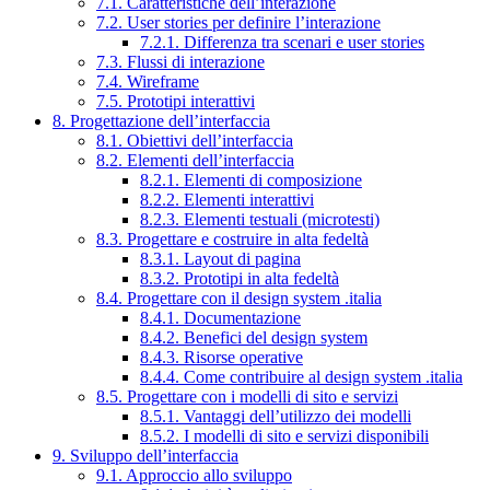
7.1. Caratteristiche dell’interazione
7.2. User stories per definire l’interazione
7.2.1. Differenza tra scenari e user stories
7.3. Flussi di interazione
7.4. Wireframe
7.5. Prototipi interattivi
8. Progettazione dell’interfaccia
8.1. Obiettivi dell’interfaccia
8.2. Elementi dell’interfaccia
8.2.1. Elementi di composizione
8.2.2. Elementi interattivi
8.2.3. Elementi testuali (microtesti)
8.3. Progettare e costruire in alta fedeltà
8.3.1. Layout di pagina
8.3.2. Prototipi in alta fedeltà
8.4. Progettare con il design system .italia
8.4.1. Documentazione
8.4.2. Benefici del design system
8.4.3. Risorse operative
8.4.4. Come contribuire al design system .italia
8.5. Progettare con i modelli di sito e servizi
8.5.1. Vantaggi dell’utilizzo dei modelli
8.5.2. I modelli di sito e servizi disponibili
9. Sviluppo dell’interfaccia
9.1. Approccio allo sviluppo