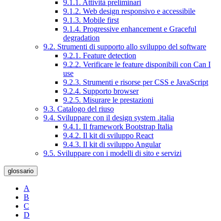
9.1.1. Attività preliminari
9.1.2. Web design responsivo e accessibile
9.1.3. Mobile first
9.1.4. Progressive enhancement e Graceful
degradation
9.2. Strumenti di supporto allo sviluppo del software
9.2.1. Feature detection
9.2.2. Verificare le feature disponibili con Can I
use
9.2.3. Strumenti e risorse per CSS e JavaScript
9.2.4. Supporto browser
9.2.5. Misurare le prestazioni
9.3. Catalogo del riuso
9.4. Sviluppare con il design system .italia
9.4.1. Il framework Bootstrap Italia
9.4.2. Il kit di sviluppo React
9.4.3. Il kit di sviluppo Angular
9.5. Sviluppare con i modelli di sito e servizi
glossario
A
B
C
D