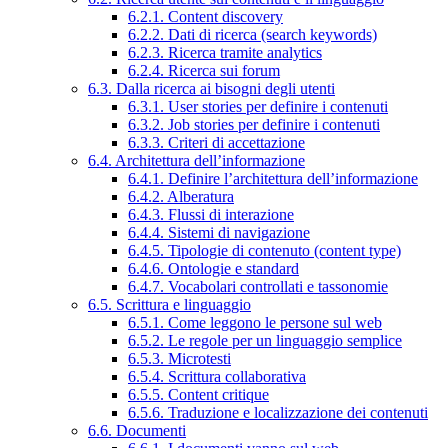
6.2.1. Content discovery
6.2.2. Dati di ricerca (search keywords)
6.2.3. Ricerca tramite analytics
6.2.4. Ricerca sui forum
6.3. Dalla ricerca ai bisogni degli utenti
6.3.1. User stories per definire i contenuti
6.3.2. Job stories per definire i contenuti
6.3.3. Criteri di accettazione
6.4. Architettura dell’informazione
6.4.1. Definire l’architettura dell’informazione
6.4.2. Alberatura
6.4.3. Flussi di interazione
6.4.4. Sistemi di navigazione
6.4.5. Tipologie di contenuto (content type)
6.4.6. Ontologie e standard
6.4.7. Vocabolari controllati e tassonomie
6.5. Scrittura e linguaggio
6.5.1. Come leggono le persone sul web
6.5.2. Le regole per un linguaggio semplice
6.5.3. Microtesti
6.5.4. Scrittura collaborativa
6.5.5. Content critique
6.5.6. Traduzione e localizzazione dei contenuti
6.6. Documenti