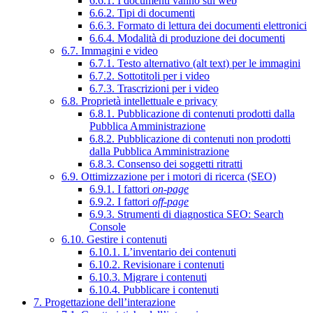
6.6.1. I documenti vanno sul web
6.6.2. Tipi di documenti
6.6.3. Formato di lettura dei documenti elettronici
6.6.4. Modalità di produzione dei documenti
6.7. Immagini e video
6.7.1. Testo alternativo (alt text) per le immagini
6.7.2. Sottotitoli per i video
6.7.3. Trascrizioni per i video
6.8. Proprietà intellettuale e privacy
6.8.1. Pubblicazione di contenuti prodotti dalla
Pubblica Amministrazione
6.8.2. Pubblicazione di contenuti non prodotti
dalla Pubblica Amministrazione
6.8.3. Consenso dei soggetti ritratti
6.9. Ottimizzazione per i motori di ricerca (SEO)
6.9.1. I fattori
on-page
6.9.2. I fattori
off-page
6.9.3. Strumenti di diagnostica SEO: Search
Console
6.10. Gestire i contenuti
6.10.1. L’inventario dei contenuti
6.10.2. Revisionare i contenuti
6.10.3. Migrare i contenuti
6.10.4. Pubblicare i contenuti
7. Progettazione dell’interazione