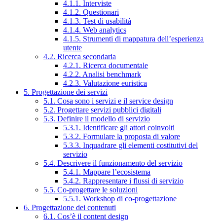
4.1.1. Interviste
4.1.2. Questionari
4.1.3. Test di usabilità
4.1.4. Web analytics
4.1.5. Strumenti di mappatura dell’esperienza
utente
4.2. Ricerca secondaria
4.2.1. Ricerca documentale
4.2.2. Analisi benchmark
4.2.3. Valutazione euristica
5. Progettazione dei servizi
5.1. Cosa sono i servizi e il service design
5.2. Progettare servizi pubblici digitali
5.3. Definire il modello di servizio
5.3.1. Identificare gli attori coinvolti
5.3.2. Formulare la proposta di valore
5.3.3. Inquadrare gli elementi costitutivi del
servizio
5.4. Descrivere il funzionamento del servizio
5.4.1. Mappare l’ecosistema
5.4.2. Rappresentare i flussi di servizio
5.5. Co-progettare le soluzioni
5.5.1. Workshop di co-progettazione
6. Progettazione dei contenuti
6.1. Cos’è il content design