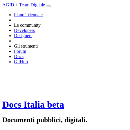
AGID
+
Team Digitale
Piano Triennale
Le community
Developers
Designers
Gli strumenti
Forum
Docs
GitHub
Docs Italia
beta
Documenti pubblici, digitali.