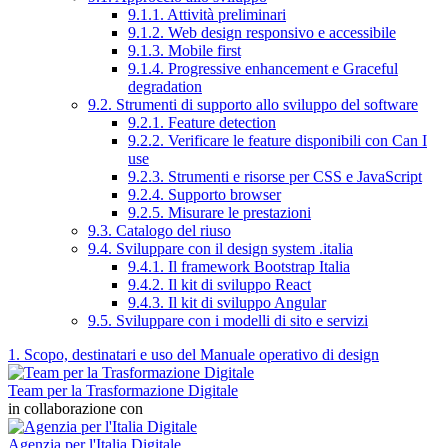
9.1.1. Attività preliminari
9.1.2. Web design responsivo e accessibile
9.1.3. Mobile first
9.1.4. Progressive enhancement e Graceful
degradation
9.2. Strumenti di supporto allo sviluppo del software
9.2.1. Feature detection
9.2.2. Verificare le feature disponibili con Can I
use
9.2.3. Strumenti e risorse per CSS e JavaScript
9.2.4. Supporto browser
9.2.5. Misurare le prestazioni
9.3. Catalogo del riuso
9.4. Sviluppare con il design system .italia
9.4.1. Il framework Bootstrap Italia
9.4.2. Il kit di sviluppo React
9.4.3. Il kit di sviluppo Angular
9.5. Sviluppare con i modelli di sito e servizi
1. Scopo, destinatari e uso del Manuale operativo di design
Team per la Trasformazione Digitale
in collaborazione con
Agenzia per l'Italia Digitale