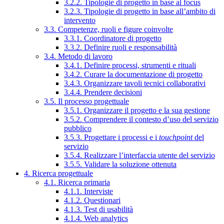
3.2.2. Tipologie di progetto in base al focus
3.2.3. Tipologie di progetto in base all’ambito di
intervento
3.3. Competenze, ruoli e figure coinvolte
3.3.1. Coordinatore di progetto
3.3.2. Definire ruoli e responsabilità
3.4. Metodo di lavoro
3.4.1. Definire processi, strumenti e rituali
3.4.2. Curare la documentazione di progetto
3.4.3. Organizzare tavoli tecnici collaborativi
3.4.4. Prendere decisioni
3.5. Il processo progettuale
3.5.1. Organizzare il progetto e la sua gestione
3.5.2. Comprendere il contesto d’uso del servizio
pubblico
3.5.3. Progettare i processi e i
touchpoint
del
servizio
3.5.4. Realizzare l’interfaccia utente del servizio
3.5.5. Validare la soluzione ottenuta
4. Ricerca progettuale
4.1. Ricerca primaria
4.1.1. Interviste
4.1.2. Questionari
4.1.3. Test di usabilità
4.1.4. Web analytics