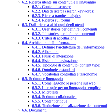
6.2. Ricerca utente sui contenuti e il linguaggio
6.2.1. Content discovery
6.2.2. Dati di ricerca (search keywords)
6.2.3. Ricerca tramite analytics
6.2.4. Ricerca sui forum
6.3. Dalla ricerca ai bisogni degli utenti
6.3.1. User stories per definire i contenuti
6.3.2. Job stories per definire i contenuti
6.3.3. Criteri di accettazione
6.4. Architettura dell’informazione
6.4.1. Definire l’architettura dell’informazione
6.4.2. Alberatura
6.4.3. Flussi di interazione
6.4.4. Sistemi di navigazione
6.4.5. Tipologie di contenuto (content type)
6.4.6. Ontologie e standard
6.4.7. Vocabolari controllati e tassonomie
6.5. Scrittura e linguaggio
6.5.1. Come leggono le persone sul web
6.5.2. Le regole per un linguaggio semplice
6.5.3. Microtesti
6.5.4. Scrittura collaborativa
6.5.5. Content critique
6.5.6. Traduzione e localizzazione dei contenuti
6.6. Documenti