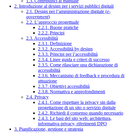
1.3. Contribuisci al manuale
2. Introduzione al design per i servizi pubblici digitali
2.1. Design per l’amministrazione digitale (
e-
government
)
2.2. L’approccio progettuale
2.2.1. Buone pratiche
2.2.2. Principi
2.3. Accessibilità
2.3.1. Definizione
2.3.2. Accessibilità by design
2.3.3. Principi per l’accessibilità
2.3.4. Linee guida e criteri di successo
2.3.5. Come rilasciare una dichiarazione di
accessibilità
2.3.6. Meccanismo di feedback e procedura di
attuazione
2.3.7. Obiettivi accessibilità
2.3.8. Normativa e approfondimenti
2.4. Privacy
2.4.1. Come rispettare la privacy sin dalla
progettazione di un sito o servizio digitale
2.4.2. Richiedi il consenso quando necessario
2.4.3. Le basi del sito web: architettura,
informativa privacy, riferimenti DPO
3. Pianificazione, gestione e strategia