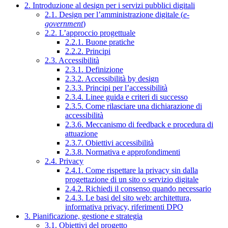
2. Introduzione al design per i servizi pubblici digitali
2.1. Design per l’amministrazione digitale (
e-
government
)
2.2. L’approccio progettuale
2.2.1. Buone pratiche
2.2.2. Principi
2.3. Accessibilità
2.3.1. Definizione
2.3.2. Accessibilità by design
2.3.3. Principi per l’accessibilità
2.3.4. Linee guida e criteri di successo
2.3.5. Come rilasciare una dichiarazione di
accessibilità
2.3.6. Meccanismo di feedback e procedura di
attuazione
2.3.7. Obiettivi accessibilità
2.3.8. Normativa e approfondimenti
2.4. Privacy
2.4.1. Come rispettare la privacy sin dalla
progettazione di un sito o servizio digitale
2.4.2. Richiedi il consenso quando necessario
2.4.3. Le basi del sito web: architettura,
informativa privacy, riferimenti DPO
3. Pianificazione, gestione e strategia
3.1. Obiettivi del progetto