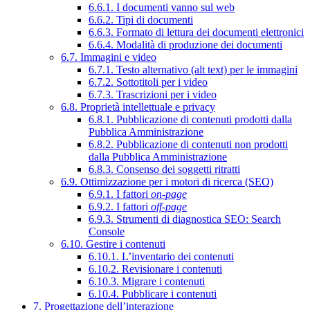
6.6.1. I documenti vanno sul web
6.6.2. Tipi di documenti
6.6.3. Formato di lettura dei documenti elettronici
6.6.4. Modalità di produzione dei documenti
6.7. Immagini e video
6.7.1. Testo alternativo (alt text) per le immagini
6.7.2. Sottotitoli per i video
6.7.3. Trascrizioni per i video
6.8. Proprietà intellettuale e privacy
6.8.1. Pubblicazione di contenuti prodotti dalla
Pubblica Amministrazione
6.8.2. Pubblicazione di contenuti non prodotti
dalla Pubblica Amministrazione
6.8.3. Consenso dei soggetti ritratti
6.9. Ottimizzazione per i motori di ricerca (SEO)
6.9.1. I fattori
on-page
6.9.2. I fattori
off-page
6.9.3. Strumenti di diagnostica SEO: Search
Console
6.10. Gestire i contenuti
6.10.1. L’inventario dei contenuti
6.10.2. Revisionare i contenuti
6.10.3. Migrare i contenuti
6.10.4. Pubblicare i contenuti
7. Progettazione dell’interazione