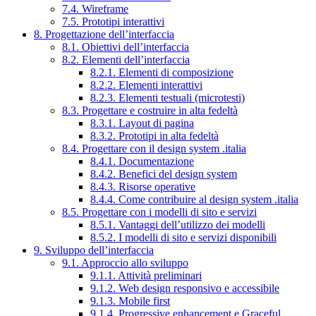
7.4. Wireframe
7.5. Prototipi interattivi
8. Progettazione dell’interfaccia
8.1. Obiettivi dell’interfaccia
8.2. Elementi dell’interfaccia
8.2.1. Elementi di composizione
8.2.2. Elementi interattivi
8.2.3. Elementi testuali (microtesti)
8.3. Progettare e costruire in alta fedeltà
8.3.1. Layout di pagina
8.3.2. Prototipi in alta fedeltà
8.4. Progettare con il design system .italia
8.4.1. Documentazione
8.4.2. Benefici del design system
8.4.3. Risorse operative
8.4.4. Come contribuire al design system .italia
8.5. Progettare con i modelli di sito e servizi
8.5.1. Vantaggi dell’utilizzo dei modelli
8.5.2. I modelli di sito e servizi disponibili
9. Sviluppo dell’interfaccia
9.1. Approccio allo sviluppo
9.1.1. Attività preliminari
9.1.2. Web design responsivo e accessibile
9.1.3. Mobile first
9.1.4. Progressive enhancement e Graceful