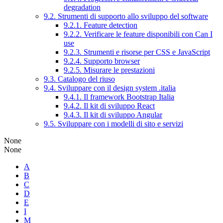
degradation
9.2. Strumenti di supporto allo sviluppo del software
9.2.1. Feature detection
9.2.2. Verificare le feature disponibili con Can I
use
9.2.3. Strumenti e risorse per CSS e JavaScript
9.2.4. Supporto browser
9.2.5. Misurare le prestazioni
9.3. Catalogo del riuso
9.4. Sviluppare con il design system .italia
9.4.1. Il framework Bootstrap Italia
9.4.2. Il kit di sviluppo React
9.4.3. Il kit di sviluppo Angular
9.5. Sviluppare con i modelli di sito e servizi
None
None
A
B
C
D
E
I
M