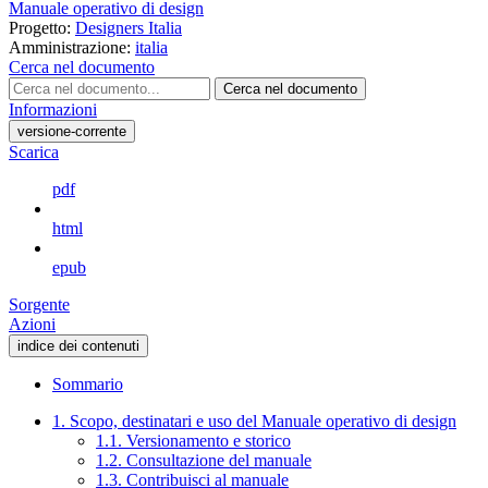
Manuale operativo di design
Progetto:
Designers Italia
Amministrazione:
italia
Cerca nel documento
Cerca nel documento
Informazioni
versione-corrente
Scarica
pdf
html
epub
Sorgente
Azioni
indice dei contenuti
Sommario
1. Scopo, destinatari e uso del Manuale operativo di design
1.1. Versionamento e storico
1.2. Consultazione del manuale
1.3. Contribuisci al manuale