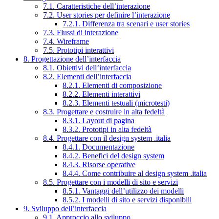
7.1. Caratteristiche dell’interazione
7.2. User stories per definire l’interazione
7.2.1. Differenza tra scenari e user stories
7.3. Flussi di interazione
7.4. Wireframe
7.5. Prototipi interattivi
8. Progettazione dell’interfaccia
8.1. Obiettivi dell’interfaccia
8.2. Elementi dell’interfaccia
8.2.1. Elementi di composizione
8.2.2. Elementi interattivi
8.2.3. Elementi testuali (microtesti)
8.3. Progettare e costruire in alta fedeltà
8.3.1. Layout di pagina
8.3.2. Prototipi in alta fedeltà
8.4. Progettare con il design system .italia
8.4.1. Documentazione
8.4.2. Benefici del design system
8.4.3. Risorse operative
8.4.4. Come contribuire al design system .italia
8.5. Progettare con i modelli di sito e servizi
8.5.1. Vantaggi dell’utilizzo dei modelli
8.5.2. I modelli di sito e servizi disponibili
9. Sviluppo dell’interfaccia
9.1. Approccio allo sviluppo