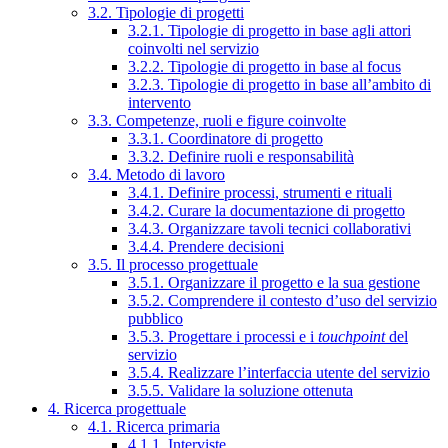
3.2. Tipologie di progetti
3.2.1. Tipologie di progetto in base agli attori
coinvolti nel servizio
3.2.2. Tipologie di progetto in base al focus
3.2.3. Tipologie di progetto in base all’ambito di
intervento
3.3. Competenze, ruoli e figure coinvolte
3.3.1. Coordinatore di progetto
3.3.2. Definire ruoli e responsabilità
3.4. Metodo di lavoro
3.4.1. Definire processi, strumenti e rituali
3.4.2. Curare la documentazione di progetto
3.4.3. Organizzare tavoli tecnici collaborativi
3.4.4. Prendere decisioni
3.5. Il processo progettuale
3.5.1. Organizzare il progetto e la sua gestione
3.5.2. Comprendere il contesto d’uso del servizio
pubblico
3.5.3. Progettare i processi e i
touchpoint
del
servizio
3.5.4. Realizzare l’interfaccia utente del servizio
3.5.5. Validare la soluzione ottenuta
4. Ricerca progettuale
4.1. Ricerca primaria
4.1.1. Interviste