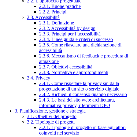
2.2. L’approccio progettuale
2.2.1. Buone pratiche
2.2.2. Principi
2.3. Accessibilità
2.3.1. Definizione
2.3.2. Accessibilità by design
2.3.3. Principi per l’accessibilità
2.3.4. Linee guida e criteri di successo
2.3.5. Come rilasciare una dichiarazione di
accessibilità
2.3.6. Meccanismo di feedback e procedura di
attuazione
2.3.7. Obiettivi accessibilità
2.3.8. Normativa e approfondimenti
2.4. Privacy
2.4.1. Come rispettare la privacy sin dalla
progettazione di un sito o servizio digitale
2.4.2. Richiedi il consenso quando necessario
2.4.3. Le basi del sito web: architettura,
informativa privacy, riferimenti DPO
3. Pianificazione, gestione e strategia
3.1. Obiettivi del progetto
3.2. Tipologie di progetti
3.2.1. Tipologie di progetto in base agli attori
coinvolti nel servizio