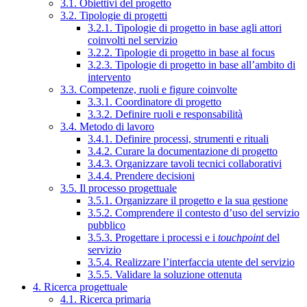
3.1. Obiettivi del progetto
3.2. Tipologie di progetti
3.2.1. Tipologie di progetto in base agli attori
coinvolti nel servizio
3.2.2. Tipologie di progetto in base al focus
3.2.3. Tipologie di progetto in base all’ambito di
intervento
3.3. Competenze, ruoli e figure coinvolte
3.3.1. Coordinatore di progetto
3.3.2. Definire ruoli e responsabilità
3.4. Metodo di lavoro
3.4.1. Definire processi, strumenti e rituali
3.4.2. Curare la documentazione di progetto
3.4.3. Organizzare tavoli tecnici collaborativi
3.4.4. Prendere decisioni
3.5. Il processo progettuale
3.5.1. Organizzare il progetto e la sua gestione
3.5.2. Comprendere il contesto d’uso del servizio
pubblico
3.5.3. Progettare i processi e i
touchpoint
del
servizio
3.5.4. Realizzare l’interfaccia utente del servizio
3.5.5. Validare la soluzione ottenuta
4. Ricerca progettuale
4.1. Ricerca primaria