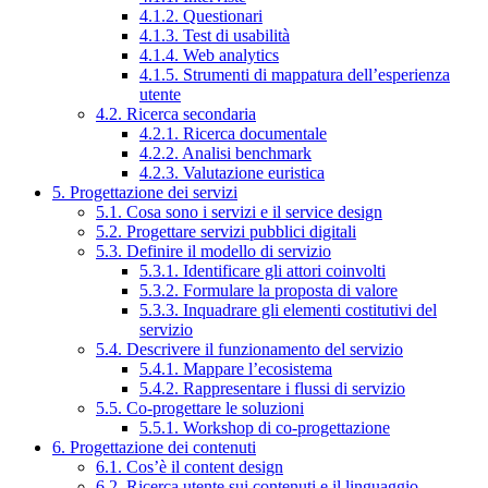
4.1.2. Questionari
4.1.3. Test di usabilità
4.1.4. Web analytics
4.1.5. Strumenti di mappatura dell’esperienza
utente
4.2. Ricerca secondaria
4.2.1. Ricerca documentale
4.2.2. Analisi benchmark
4.2.3. Valutazione euristica
5. Progettazione dei servizi
5.1. Cosa sono i servizi e il service design
5.2. Progettare servizi pubblici digitali
5.3. Definire il modello di servizio
5.3.1. Identificare gli attori coinvolti
5.3.2. Formulare la proposta di valore
5.3.3. Inquadrare gli elementi costitutivi del
servizio
5.4. Descrivere il funzionamento del servizio
5.4.1. Mappare l’ecosistema
5.4.2. Rappresentare i flussi di servizio
5.5. Co-progettare le soluzioni
5.5.1. Workshop di co-progettazione
6. Progettazione dei contenuti
6.1. Cos’è il content design
6.2. Ricerca utente sui contenuti e il linguaggio