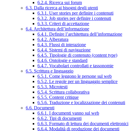
6.2.4. Ricerca sui forum
6.3. Dalla ricerca ai bisogni degli utenti
6.3.1. User stories per definire i contenuti
6.3.2. Job stories per definire i contenuti
6.3.3. Criteri di accettazione
6.4. Architettura dell’informazione
6.4.1. Definire l’architettura dell’informazione
6.4.2. Alberatura
6.4.3. Flussi di interazione
6.4.4. Sistemi di navigazione
6.4.5. Tipologie di contenuto (content type)
6.4.6. Ontologie e standard
6.4.7. Vocabolari controllati e tassonomie
6.5. Scrittura e linguaggio
6.5.1. Come leggono le persone sul web
6.5.2. Le regole per un linguaggio semplice
6.5.3. Microtesti
6.5.4. Scrittura collaborativa
6.5.5. Content critique
6.5.6. Traduzione e localizzazione dei contenuti
6.6. Documenti
6.6.1. I documenti vanno sul web
6.6.2. Tipi di documenti
6.6.3. Formato di lettura dei documenti elettronici
6.6.4. Modalità di produzione dei documenti