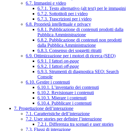
6.7. Immagini e video
6.7.1. Testo alternativo (alt text) per le immagini
6.7.2. Sottotitoli per i video
6.7.3. Trascrizioni per i video
6.8. Proprietà intellettuale e privacy
6.8.1. Pubblicazione di contenuti prodotti dalla
Pubblica Amministrazione
6.8.2. Pubblicazione di contenuti non prodotti
dalla Pubblica Amministrazione
6.8.3. Consenso dei soggetti ritratti
6.9. Ottimizzazione per i motori di ricerca (SEO)
6.9.1. I fattori
on-page
6.9.2. I fattori
off-page
6.9.3. Strumenti di diagnostica SEO: Search
Console
6.10. Gestire i contenuti
6.10.1. L’inventario dei contenuti
6.10.2. Revisionare i contenuti
6.10.3. Migrare i contenuti
6.10.4. Pubblicare i contenuti
7. Progettazione dell’interazione
7.1. Caratteristiche dell’interazione
7.2. User stories per definire l’interazione
7.2.1. Differenza tra scenari e user stories
7.3. Flussi di interazione