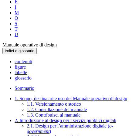
E
I
M
O
S
T
U
Manuale operativo di design
indici e glossario
contenuti
figure
tabelle
glossario
Sommario
1. Scopo, destinatari e uso del Manuale operativo di design
1.1. Versionamento e storico
1.2. Consultazione del manuale
1.3. Contribuisci al manuale
2. Introduzione al design per i servizi pubblici digitali
2.1. Design per l’amministrazione digitale (
e-
government
)