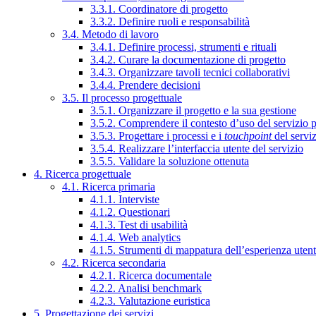
3.3.1. Coordinatore di progetto
3.3.2. Definire ruoli e responsabilità
3.4. Metodo di lavoro
3.4.1. Definire processi, strumenti e rituali
3.4.2. Curare la documentazione di progetto
3.4.3. Organizzare tavoli tecnici collaborativi
3.4.4. Prendere decisioni
3.5. Il processo progettuale
3.5.1. Organizzare il progetto e la sua gestione
3.5.2. Comprendere il contesto d’uso del servizio 
3.5.3. Progettare i processi e i
touchpoint
del servi
3.5.4. Realizzare l’interfaccia utente del servizio
3.5.5. Validare la soluzione ottenuta
4. Ricerca progettuale
4.1. Ricerca primaria
4.1.1. Interviste
4.1.2. Questionari
4.1.3. Test di usabilità
4.1.4. Web analytics
4.1.5. Strumenti di mappatura dell’esperienza uten
4.2. Ricerca secondaria
4.2.1. Ricerca documentale
4.2.2. Analisi benchmark
4.2.3. Valutazione euristica
5. Progettazione dei servizi