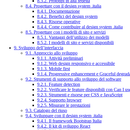
8.3.2. Prototipi in alta fedeltà
8.4. Progettare con il design system .italia
8.4.1. Documentazione
8.4.2. Benefici del design system
8.4.3. Risorse operative
8.4.4. Come contribuire al design system .italia
8.5. Progettare con i modelli di sito e servizi
8.5.1. Vantaggi dell’utilizzo dei modelli
8.5.2. I modelli di sito e servizi disponibili
9. Sviluppo dell’interfaccia
9.1. Approccio allo sviluppo
9.1.1. Attività preliminari
9.1.2. Web design responsivo e accessibile
9.1.3. Mobile first
9.1.4. Progressive enhancement e Graceful degrad
9.2. Strumenti di supporto allo sviluppo del software
9.2.1. Feature detection
9.2.2. Verificare le feature disponibili con Can I us
9.2.3. Strumenti e risorse per CSS e JavaScript
9.2.4. Supporto browser
9.2.5. Misurare le prestazioni
9.3. Catalogo del riuso
9.4. Sviluppare con il design system .italia
9.4.1. Il framework Bootstrap Italia
9.4.2. Il kit di sviluppo React