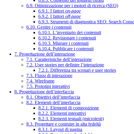
6.8.3. Consenso dei soggetti ritratti
6.9. Ottimizzazione per i motori di ricerca (SEO)
6.9.1. I fattori
on-page
6.9.2. I fattori
off-page
6.9.3. Strumenti di diagnostica SEO: Search Cons
6.10. Gestire i contenuti
6.10.1. L’inventario dei contenuti
6.10.2. Revisionare i contenuti
6.10.3. Migrare i contenuti
6.10.4. Pubblicare i contenuti
7. Progettazione dell’interazione
7.1. Caratteristiche dell’interazione
7.2. User stories per definire l’interazione
7.2.1. Differenza tra scenari e user stories
7.3. Flussi di interazione
7.4. Wireframe
7.5. Prototipi interattivi
8. Progettazione dell’interfaccia
8.1. Obiettivi dell’interfaccia
8.2. Elementi dell’interfaccia
8.2.1. Elementi di composizione
8.2.2. Elementi interattivi
8.2.3. Elementi testuali (microtesti)
8.3. Progettare e costruire in alta fedeltà
8.3.1. Layout di pagina