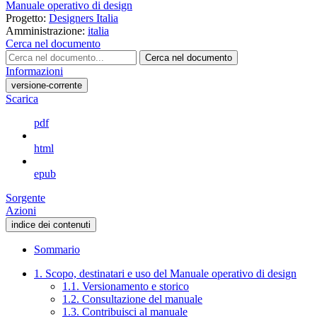
Manuale operativo di design
Progetto:
Designers Italia
Amministrazione:
italia
Cerca nel documento
Cerca nel documento
Informazioni
versione-corrente
Scarica
pdf
html
epub
Sorgente
Azioni
indice dei contenuti
Sommario
1. Scopo, destinatari e uso del Manuale operativo di design
1.1. Versionamento e storico
1.2. Consultazione del manuale
1.3. Contribuisci al manuale