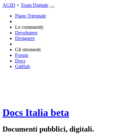
AGID
+
Team Digitale
Piano Triennale
Le community
Developers
Designers
Gli strumenti
Forum
Docs
GitHub
Docs Italia
beta
Documenti pubblici, digitali.