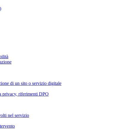
)
ilità
azione
ione di un sito o servizio digitale
va privacy, riferimenti DPO
olti nel servizio
ntervento