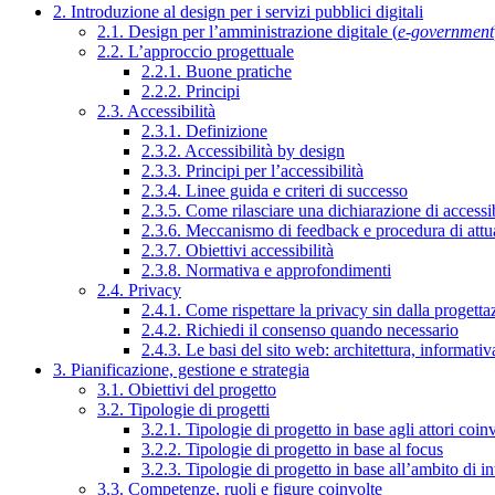
2. Introduzione al design per i servizi pubblici digitali
2.1. Design per l’amministrazione digitale (
e-government
2.2. L’approccio progettuale
2.2.1. Buone pratiche
2.2.2. Principi
2.3. Accessibilità
2.3.1. Definizione
2.3.2. Accessibilità by design
2.3.3. Principi per l’accessibilità
2.3.4. Linee guida e criteri di successo
2.3.5. Come rilasciare una dichiarazione di accessib
2.3.6. Meccanismo di feedback e procedura di attu
2.3.7. Obiettivi accessibilità
2.3.8. Normativa e approfondimenti
2.4. Privacy
2.4.1. Come rispettare la privacy sin dalla progettaz
2.4.2. Richiedi il consenso quando necessario
2.4.3. Le basi del sito web: architettura, informati
3. Pianificazione, gestione e strategia
3.1. Obiettivi del progetto
3.2. Tipologie di progetti
3.2.1. Tipologie di progetto in base agli attori coinv
3.2.2. Tipologie di progetto in base al focus
3.2.3. Tipologie di progetto in base all’ambito di i
3.3. Competenze, ruoli e figure coinvolte