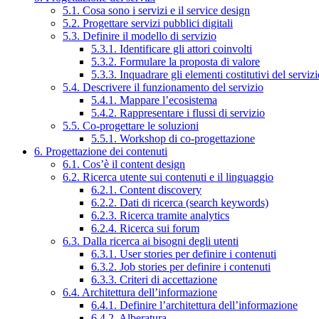
5.1. Cosa sono i servizi e il service design
5.2. Progettare servizi pubblici digitali
5.3. Definire il modello di servizio
5.3.1. Identificare gli attori coinvolti
5.3.2. Formulare la proposta di valore
5.3.3. Inquadrare gli elementi costitutivi del serviz
5.4. Descrivere il funzionamento del servizio
5.4.1. Mappare l’ecosistema
5.4.2. Rappresentare i flussi di servizio
5.5. Co-progettare le soluzioni
5.5.1. Workshop di co-progettazione
6. Progettazione dei contenuti
6.1. Cos’è il content design
6.2. Ricerca utente sui contenuti e il linguaggio
6.2.1. Content discovery
6.2.2. Dati di ricerca (search keywords)
6.2.3. Ricerca tramite analytics
6.2.4. Ricerca sui forum
6.3. Dalla ricerca ai bisogni degli utenti
6.3.1. User stories per definire i contenuti
6.3.2. Job stories per definire i contenuti
6.3.3. Criteri di accettazione
6.4. Architettura dell’informazione
6.4.1. Definire l’architettura dell’informazione
6.4.2. Alberatura