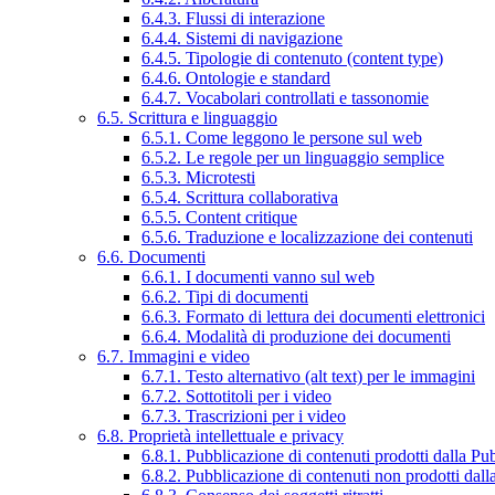
6.4.3. Flussi di interazione
6.4.4. Sistemi di navigazione
6.4.5. Tipologie di contenuto (content type)
6.4.6. Ontologie e standard
6.4.7. Vocabolari controllati e tassonomie
6.5. Scrittura e linguaggio
6.5.1. Come leggono le persone sul web
6.5.2. Le regole per un linguaggio semplice
6.5.3. Microtesti
6.5.4. Scrittura collaborativa
6.5.5. Content critique
6.5.6. Traduzione e localizzazione dei contenuti
6.6. Documenti
6.6.1. I documenti vanno sul web
6.6.2. Tipi di documenti
6.6.3. Formato di lettura dei documenti elettronici
6.6.4. Modalità di produzione dei documenti
6.7. Immagini e video
6.7.1. Testo alternativo (alt text) per le immagini
6.7.2. Sottotitoli per i video
6.7.3. Trascrizioni per i video
6.8. Proprietà intellettuale e privacy
6.8.1. Pubblicazione di contenuti prodotti dalla P
6.8.2. Pubblicazione di contenuti non prodotti dal