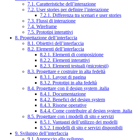
7.1. Caratteristiche dell’interazione
7.2. User stories per definire l’interazione
7.2.1. Differenza tra scenari e user stories
7.3. Flussi di interazione
7.4. Wireframe
7.5. Prototipi interattivi
8. Progettazione dell’interfaccia
8.1. Obiettivi dell’interfaccia
8.2. Elementi dell’interfaccia
8.2.1. Elementi di composizione
8.2.2. Elementi interattivi
8.2.3. Elementi testuali (microtesti)
8.3. Progettare e costruire in alta fedeltà
8.3.1. Layout di pagina
8.3.2. Prototipi in alta fedeltà
8.4. Progettare con il design system .italia
8.4.1. Documentazione
8.4.2. Benefici del design system
8.4.3. Risorse operative
8.4.4. Come contribuire al design system .italia
8.5. Progettare con i modelli di sito e servizi
8.5.1. Vantaggi dell’utilizzo dei modelli
8.5.2. I modelli di sito e servizi disponibili
9. Sviluppo dell’interfaccia
9.1. Approccio allo sviluppo