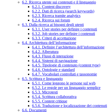
6.2. Ricerca utente sui contenuti e il linguaggio
6.2.1. Content discovery
6.2.2. Dati di ricerca (search keywords)
6.2.3. Ricerca tramite analytics
6.2.4. Ricerca sui forum
6.3. Dalla ricerca ai bisogni degli utenti
6.3.1. User stories per definire i contenuti
6.3.2. Job stories per definire i contenuti
6.3.3. Criteri di accettazione
6.4. Architettura dell’informazione
6.4.1. Definire l’architettura dell’informazione
6.4.2. Alberatura
6.4.3. Flussi di interazione
6.4.4. Sistemi di navigazione
6.4.5. Tipologie di contenuto (content type)
6.4.6. Ontologie e standard
6.4.7. Vocabolari controllati e tassonomie
6.5. Scrittura e linguaggio
6.5.1. Come leggono le persone sul web
6.5.2. Le regole per un linguaggio semplice
6.5.3. Microtesti
6.5.4. Scrittura collaborativa
6.5.5. Content critique
6.5.6. Traduzione e localizzazione dei contenuti
6.6. Documenti