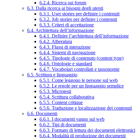
6.2.4. Ricerca sui forum
6.3. Dalla ricerca ai bisogni degli utenti
6.3.1. User stories per definire i contenuti
6.3.2. Job stories per definire i contenuti
6.3.3. Criteri di accettazione
6.4. Architettura dell’informazione
6.4.1. Definire l’architettura dell’informazione
6.4.2. Alberatura
6.4.3. Flussi di interazione
6.4.4. Sistemi di navigazione
6.4.5. Tipologie di contenuto (content type)
6.4.6. Ontologie e standard
6.4.7. Vocabolari controllati e tassonomie
6.5. Scrittura e linguaggio
6.5.1. Come leggono le persone sul web
6.5.2. Le regole per un linguaggio semplice
6.5.3. Microtesti
6.5.4. Scrittura collaborativa
6.5.5. Content critique
6.5.6. Traduzione e localizzazione dei contenuti
6.6. Documenti
6.6.1. I documenti vanno sul web
6.6.2. Tipi di documenti
6.6.3. Formato di lettura dei documenti elettronici
6.6.4. Modalità di produzione dei documenti