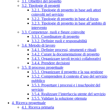
3.1. Obiettivi del progetto
3.2. Tipologie di progetti
3.2.1. Tipologie di progetto in base agli attori
coinvolti nel servizio
3.2.2. Tipologie di progetto in base al focus
3.2.3. Tipologie di progetto in base all’ambito di
intervento
3.3. Competenze, ruoli e figure coinvolte
3.3.1. Coordinatore di progetto
3.3.2. Definire ruoli e responsabilità
3.4. Metodo di lavoro
3.4.1. Definire processi, strumenti e rituali
3.4.2. Curare la documentazione di progetto
3.4.3. Organizzare tavoli tecnici collaborativi
3.4.4. Prendere decisioni
3.5. Il processo progettuale
3.5.1. Organizzare il progetto e la sua gestione
3.5.2. Comprendere il contesto d’uso del servizio
pubblico
3.5.3. Progettare i processi e i
touchpoint
del
servizio
3.5.4. Realizzare l’interfaccia utente del servizio
3.5.5. Validare la soluzione ottenuta
4. Ricerca progettuale
4.1. Ricerca primaria