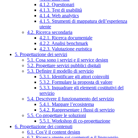
4.1.2. Questionari
4.1.3. Test di usabilità
4.1.4. Web analytics
4.1.5. Strumenti di mappatura dell’esperienza
utente
4.2. Ricerca secondaria
4.2.1. Ricerca documentale
4.2.2. Analisi benchmark
4.2.3. Valutazione euristica
5. Progettazione dei servizi
5.1. Cosa sono i servizi e il service design
5.2. Progettare servizi pubblici digitali
5.3. Definire il modello di servizio
5.3.1. Identificare gli attori coinvolti
5.3.2. Formulare la proposta di valore
5.3.3. Inquadrare gli elementi costitutivi del
servizio
5.4. Descrivere il funzionamento del servizio
5.4.1. Mappare l’ecosistema
5.4.2. Rappresentare i flussi di servizio
5.5. Co-progettare le soluzioni
5.5.1. Workshop di co-progettazione
6. Progettazione dei contenuti
6.1. Cos’è il content design
6.2. Ricerca utente sui contenuti e il linguaggio