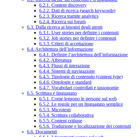
6.2.1. Content discovery
6.2.2. Dati di ricerca (search keywords)
6.2.3. Ricerca tramite analytics
6.2.4. Ricerca sui forum
6.3. Dalla ricerca ai bisogni degli utenti
6.3.1. User stories per definire i contenuti
6.3.2. Job stories per definire i contenuti
6.3.3. Criteri di accettazione
6.4. Architettura dell’informazione
6.4.1. Definire l’architettura dell’informazione
6.4.2. Alberatura
6.4.3. Flussi di interazione
6.4.4. Sistemi di navigazione
6.4.5. Tipologie di contenuto (content type)
6.4.6. Ontologie e standard
6.4.7. Vocabolari controllati e tassonomie
6.5. Scrittura e linguaggio
6.5.1. Come leggono le persone sul web
6.5.2. Le regole per un linguaggio semplice
6.5.3. Microtesti
6.5.4. Scrittura collaborativa
6.5.5. Content critique
6.5.6. Traduzione e localizzazione dei contenuti
6.6. Documenti