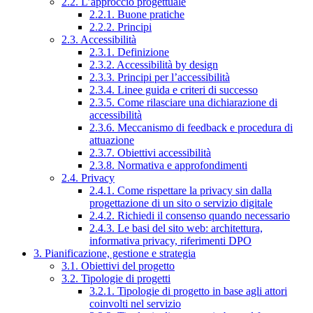
2.2. L’approccio progettuale
2.2.1. Buone pratiche
2.2.2. Principi
2.3. Accessibilità
2.3.1. Definizione
2.3.2. Accessibilità by design
2.3.3. Principi per l’accessibilità
2.3.4. Linee guida e criteri di successo
2.3.5. Come rilasciare una dichiarazione di
accessibilità
2.3.6. Meccanismo di feedback e procedura di
attuazione
2.3.7. Obiettivi accessibilità
2.3.8. Normativa e approfondimenti
2.4. Privacy
2.4.1. Come rispettare la privacy sin dalla
progettazione di un sito o servizio digitale
2.4.2. Richiedi il consenso quando necessario
2.4.3. Le basi del sito web: architettura,
informativa privacy, riferimenti DPO
3. Pianificazione, gestione e strategia
3.1. Obiettivi del progetto
3.2. Tipologie di progetti
3.2.1. Tipologie di progetto in base agli attori
coinvolti nel servizio