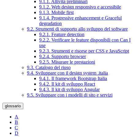
9.1.1. Attività preliminari
9.1.2. Web design responsivo e accessibile
9.1.3. Mobile first
9.1.4. Progressive enhancement e Graceful
degradation
9.2. Strumenti di supporto allo sviluppo del software
9.2.1. Feature detection
9.2.2. Verificare le feature disponibili con Can I
use
9.2.3. Strumenti e risorse per CSS e JavaScript
9.2.4. Supporto browser
9.2.5. Misurare le prestazioni
9.3. Catalogo del riuso
9.4. Sviluppare con il design system .italia
9.4.1. Il framework Bootstrap Italia
9.4.2. Il kit di sviluppo React
9.4.3. Il kit di sviluppo Angular
9.5. Sviluppare con i modelli di sito e servizi
glossario
A
B
C
D