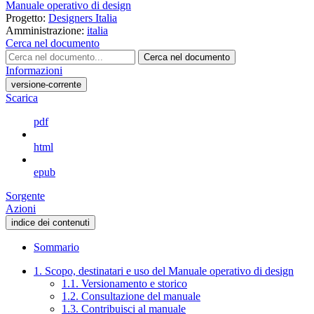
Manuale operativo di design
Progetto:
Designers Italia
Amministrazione:
italia
Cerca nel documento
Cerca nel documento
Informazioni
versione-corrente
Scarica
pdf
html
epub
Sorgente
Azioni
indice dei contenuti
Sommario
1. Scopo, destinatari e uso del Manuale operativo di design
1.1. Versionamento e storico
1.2. Consultazione del manuale
1.3. Contribuisci al manuale