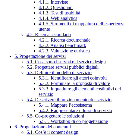
4.1.1. Interviste
4.1.2. Questionari
4.1.3. Test di usabilità
4.1.4. Web analytics
4.1.5. Strumenti di mappatura dell’esperienza
utente
4.2. Ricerca secondaria
4.2.1. Ricerca documentale
4.2.2. Analisi benchmark
4.2.3. Valutazione euristica
5. Progettazione dei servizi
5.1. Cosa sono i servizi e il service design
5.2. Progettare servizi pubblici digitali
5.3. Definire il modello di servizio
5.3.1. Identificare gli attori coinvolti
5.3.2. Formulare la proposta di valore
5.3.3. Inquadrare gli elementi costitutivi del
servizio
5.4. Descrivere il funzionamento del servizio
5.4.1. Mappare l’ecosistema
5.4.2. Rappresentare i flussi di servizio
5.5. Co-progettare le soluzioni
5.5.1. Workshop di co-progettazione
6. Progettazione dei contenuti
6.1. Cos’è il content design