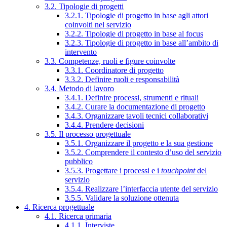
3.2. Tipologie di progetti
3.2.1. Tipologie di progetto in base agli attori
coinvolti nel servizio
3.2.2. Tipologie di progetto in base al focus
3.2.3. Tipologie di progetto in base all’ambito di
intervento
3.3. Competenze, ruoli e figure coinvolte
3.3.1. Coordinatore di progetto
3.3.2. Definire ruoli e responsabilità
3.4. Metodo di lavoro
3.4.1. Definire processi, strumenti e rituali
3.4.2. Curare la documentazione di progetto
3.4.3. Organizzare tavoli tecnici collaborativi
3.4.4. Prendere decisioni
3.5. Il processo progettuale
3.5.1. Organizzare il progetto e la sua gestione
3.5.2. Comprendere il contesto d’uso del servizio
pubblico
3.5.3. Progettare i processi e i
touchpoint
del
servizio
3.5.4. Realizzare l’interfaccia utente del servizio
3.5.5. Validare la soluzione ottenuta
4. Ricerca progettuale
4.1. Ricerca primaria
4.1.1. Interviste