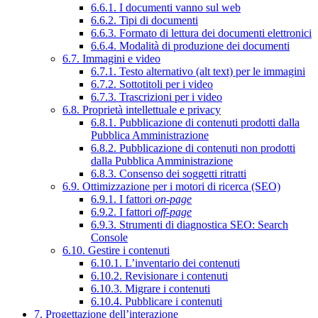
6.6.1. I documenti vanno sul web
6.6.2. Tipi di documenti
6.6.3. Formato di lettura dei documenti elettronici
6.6.4. Modalità di produzione dei documenti
6.7. Immagini e video
6.7.1. Testo alternativo (alt text) per le immagini
6.7.2. Sottotitoli per i video
6.7.3. Trascrizioni per i video
6.8. Proprietà intellettuale e privacy
6.8.1. Pubblicazione di contenuti prodotti dalla
Pubblica Amministrazione
6.8.2. Pubblicazione di contenuti non prodotti
dalla Pubblica Amministrazione
6.8.3. Consenso dei soggetti ritratti
6.9. Ottimizzazione per i motori di ricerca (SEO)
6.9.1. I fattori
on-page
6.9.2. I fattori
off-page
6.9.3. Strumenti di diagnostica SEO: Search
Console
6.10. Gestire i contenuti
6.10.1. L’inventario dei contenuti
6.10.2. Revisionare i contenuti
6.10.3. Migrare i contenuti
6.10.4. Pubblicare i contenuti
7. Progettazione dell’interazione