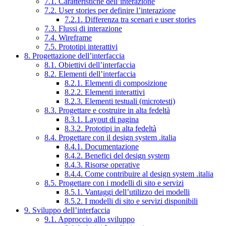
7.1. Caratteristiche dell’interazione
7.2. User stories per definire l’interazione
7.2.1. Differenza tra scenari e user stories
7.3. Flussi di interazione
7.4. Wireframe
7.5. Prototipi interattivi
8. Progettazione dell’interfaccia
8.1. Obiettivi dell’interfaccia
8.2. Elementi dell’interfaccia
8.2.1. Elementi di composizione
8.2.2. Elementi interattivi
8.2.3. Elementi testuali (microtesti)
8.3. Progettare e costruire in alta fedeltà
8.3.1. Layout di pagina
8.3.2. Prototipi in alta fedeltà
8.4. Progettare con il design system .italia
8.4.1. Documentazione
8.4.2. Benefici del design system
8.4.3. Risorse operative
8.4.4. Come contribuire al design system .italia
8.5. Progettare con i modelli di sito e servizi
8.5.1. Vantaggi dell’utilizzo dei modelli
8.5.2. I modelli di sito e servizi disponibili
9. Sviluppo dell’interfaccia
9.1. Approccio allo sviluppo