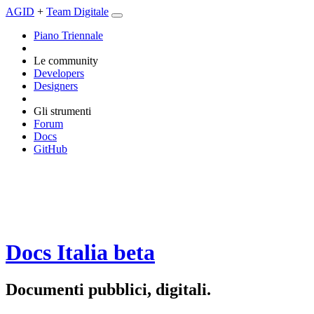
AGID
+
Team Digitale
Piano Triennale
Le community
Developers
Designers
Gli strumenti
Forum
Docs
GitHub
Docs Italia
beta
Documenti pubblici, digitali.