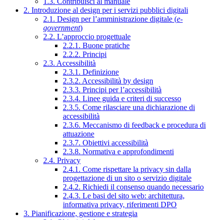
1.3. Contribuisci al manuale
2. Introduzione al design per i servizi pubblici digitali
2.1. Design per l’amministrazione digitale (
e-
government
)
2.2. L’approccio progettuale
2.2.1. Buone pratiche
2.2.2. Principi
2.3. Accessibilità
2.3.1. Definizione
2.3.2. Accessibilità by design
2.3.3. Principi per l’accessibilità
2.3.4. Linee guida e criteri di successo
2.3.5. Come rilasciare una dichiarazione di
accessibilità
2.3.6. Meccanismo di feedback e procedura di
attuazione
2.3.7. Obiettivi accessibilità
2.3.8. Normativa e approfondimenti
2.4. Privacy
2.4.1. Come rispettare la privacy sin dalla
progettazione di un sito o servizio digitale
2.4.2. Richiedi il consenso quando necessario
2.4.3. Le basi del sito web: architettura,
informativa privacy, riferimenti DPO
3. Pianificazione, gestione e strategia