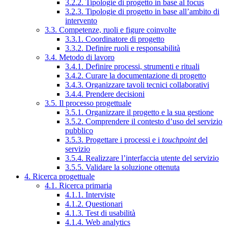
3.2.2. Tipologie di progetto in base al focus
3.2.3. Tipologie di progetto in base all’ambito di
intervento
3.3. Competenze, ruoli e figure coinvolte
3.3.1. Coordinatore di progetto
3.3.2. Definire ruoli e responsabilità
3.4. Metodo di lavoro
3.4.1. Definire processi, strumenti e rituali
3.4.2. Curare la documentazione di progetto
3.4.3. Organizzare tavoli tecnici collaborativi
3.4.4. Prendere decisioni
3.5. Il processo progettuale
3.5.1. Organizzare il progetto e la sua gestione
3.5.2. Comprendere il contesto d’uso del servizio
pubblico
3.5.3. Progettare i processi e i
touchpoint
del
servizio
3.5.4. Realizzare l’interfaccia utente del servizio
3.5.5. Validare la soluzione ottenuta
4. Ricerca progettuale
4.1. Ricerca primaria
4.1.1. Interviste
4.1.2. Questionari
4.1.3. Test di usabilità
4.1.4. Web analytics