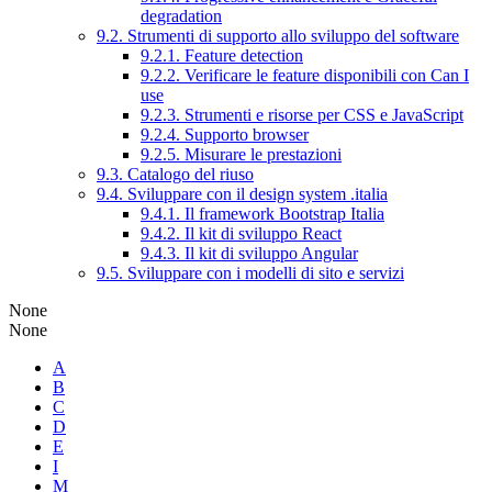
degradation
9.2. Strumenti di supporto allo sviluppo del software
9.2.1. Feature detection
9.2.2. Verificare le feature disponibili con Can I
use
9.2.3. Strumenti e risorse per CSS e JavaScript
9.2.4. Supporto browser
9.2.5. Misurare le prestazioni
9.3. Catalogo del riuso
9.4. Sviluppare con il design system .italia
9.4.1. Il framework Bootstrap Italia
9.4.2. Il kit di sviluppo React
9.4.3. Il kit di sviluppo Angular
9.5. Sviluppare con i modelli di sito e servizi
None
None
A
B
C
D
E
I
M