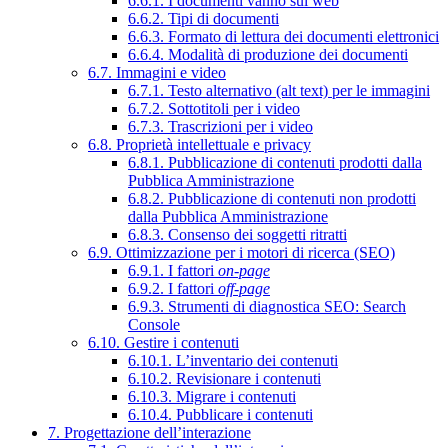
6.6.1. I documenti vanno sul web
6.6.2. Tipi di documenti
6.6.3. Formato di lettura dei documenti elettronici
6.6.4. Modalità di produzione dei documenti
6.7. Immagini e video
6.7.1. Testo alternativo (alt text) per le immagini
6.7.2. Sottotitoli per i video
6.7.3. Trascrizioni per i video
6.8. Proprietà intellettuale e privacy
6.8.1. Pubblicazione di contenuti prodotti dalla
Pubblica Amministrazione
6.8.2. Pubblicazione di contenuti non prodotti
dalla Pubblica Amministrazione
6.8.3. Consenso dei soggetti ritratti
6.9. Ottimizzazione per i motori di ricerca (SEO)
6.9.1. I fattori
on-page
6.9.2. I fattori
off-page
6.9.3. Strumenti di diagnostica SEO: Search
Console
6.10. Gestire i contenuti
6.10.1. L’inventario dei contenuti
6.10.2. Revisionare i contenuti
6.10.3. Migrare i contenuti
6.10.4. Pubblicare i contenuti
7. Progettazione dell’interazione