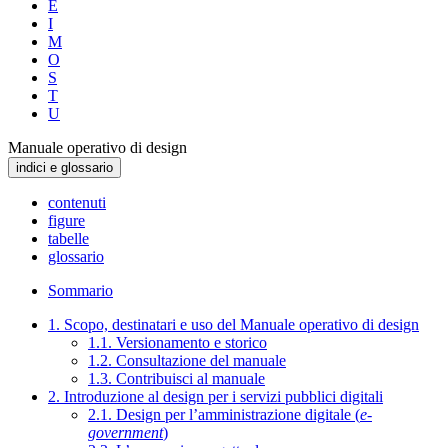
E
I
M
O
S
T
U
Manuale operativo di design
indici e glossario
contenuti
figure
tabelle
glossario
Sommario
1. Scopo, destinatari e uso del Manuale operativo di design
1.1. Versionamento e storico
1.2. Consultazione del manuale
1.3. Contribuisci al manuale
2. Introduzione al design per i servizi pubblici digitali
2.1. Design per l’amministrazione digitale (
e-
government
)