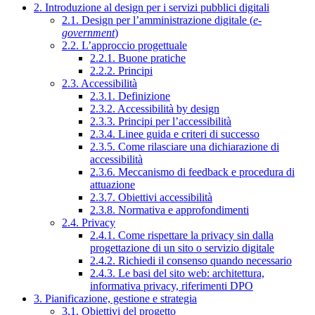
2. Introduzione al design per i servizi pubblici digitali
2.1. Design per l’amministrazione digitale (
e-
government
)
2.2. L’approccio progettuale
2.2.1. Buone pratiche
2.2.2. Principi
2.3. Accessibilità
2.3.1. Definizione
2.3.2. Accessibilità by design
2.3.3. Principi per l’accessibilità
2.3.4. Linee guida e criteri di successo
2.3.5. Come rilasciare una dichiarazione di
accessibilità
2.3.6. Meccanismo di feedback e procedura di
attuazione
2.3.7. Obiettivi accessibilità
2.3.8. Normativa e approfondimenti
2.4. Privacy
2.4.1. Come rispettare la privacy sin dalla
progettazione di un sito o servizio digitale
2.4.2. Richiedi il consenso quando necessario
2.4.3. Le basi del sito web: architettura,
informativa privacy, riferimenti DPO
3. Pianificazione, gestione e strategia
3.1. Obiettivi del progetto