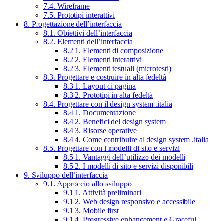
7.4. Wireframe
7.5. Prototipi interattivi
8. Progettazione dell’interfaccia
8.1. Obiettivi dell’interfaccia
8.2. Elementi dell’interfaccia
8.2.1. Elementi di composizione
8.2.2. Elementi interattivi
8.2.3. Elementi testuali (microtesti)
8.3. Progettare e costruire in alta fedeltà
8.3.1. Layout di pagina
8.3.2. Prototipi in alta fedeltà
8.4. Progettare con il design system .italia
8.4.1. Documentazione
8.4.2. Benefici del design system
8.4.3. Risorse operative
8.4.4. Come contribuire al design system .italia
8.5. Progettare con i modelli di sito e servizi
8.5.1. Vantaggi dell’utilizzo dei modelli
8.5.2. I modelli di sito e servizi disponibili
9. Sviluppo dell’interfaccia
9.1. Approccio allo sviluppo
9.1.1. Attività preliminari
9.1.2. Web design responsivo e accessibile
9.1.3. Mobile first
9.1.4. Progressive enhancement e Graceful