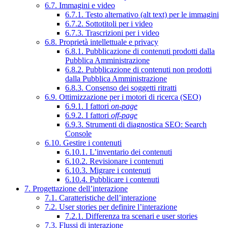
6.7. Immagini e video
6.7.1. Testo alternativo (alt text) per le immagini
6.7.2. Sottotitoli per i video
6.7.3. Trascrizioni per i video
6.8. Proprietà intellettuale e privacy
6.8.1. Pubblicazione di contenuti prodotti dalla
Pubblica Amministrazione
6.8.2. Pubblicazione di contenuti non prodotti
dalla Pubblica Amministrazione
6.8.3. Consenso dei soggetti ritratti
6.9. Ottimizzazione per i motori di ricerca (SEO)
6.9.1. I fattori
on-page
6.9.2. I fattori
off-page
6.9.3. Strumenti di diagnostica SEO: Search
Console
6.10. Gestire i contenuti
6.10.1. L’inventario dei contenuti
6.10.2. Revisionare i contenuti
6.10.3. Migrare i contenuti
6.10.4. Pubblicare i contenuti
7. Progettazione dell’interazione
7.1. Caratteristiche dell’interazione
7.2. User stories per definire l’interazione
7.2.1. Differenza tra scenari e user stories
7.3. Flussi di interazione