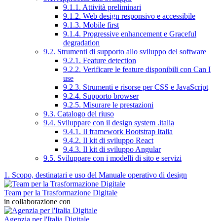
9.1.1. Attività preliminari
9.1.2. Web design responsivo e accessibile
9.1.3. Mobile first
9.1.4. Progressive enhancement e Graceful
degradation
9.2. Strumenti di supporto allo sviluppo del software
9.2.1. Feature detection
9.2.2. Verificare le feature disponibili con Can I
use
9.2.3. Strumenti e risorse per CSS e JavaScript
9.2.4. Supporto browser
9.2.5. Misurare le prestazioni
9.3. Catalogo del riuso
9.4. Sviluppare con il design system .italia
9.4.1. Il framework Bootstrap Italia
9.4.2. Il kit di sviluppo React
9.4.3. Il kit di sviluppo Angular
9.5. Sviluppare con i modelli di sito e servizi
1. Scopo, destinatari e uso del Manuale operativo di design
Team per la Trasformazione Digitale
in collaborazione con
Agenzia per l'Italia Digitale