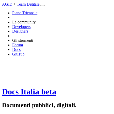
AGID
+
Team Digitale
Piano Triennale
Le community
Developers
Designers
Gli strumenti
Forum
Docs
GitHub
Docs Italia
beta
Documenti pubblici, digitali.