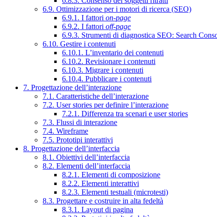
6.8.3. Consenso dei soggetti ritratti
6.9. Ottimizzazione per i motori di ricerca (SEO)
6.9.1. I fattori
on-page
6.9.2. I fattori
off-page
6.9.3. Strumenti di diagnostica SEO: Search Cons
6.10. Gestire i contenuti
6.10.1. L’inventario dei contenuti
6.10.2. Revisionare i contenuti
6.10.3. Migrare i contenuti
6.10.4. Pubblicare i contenuti
7. Progettazione dell’interazione
7.1. Caratteristiche dell’interazione
7.2. User stories per definire l’interazione
7.2.1. Differenza tra scenari e user stories
7.3. Flussi di interazione
7.4. Wireframe
7.5. Prototipi interattivi
8. Progettazione dell’interfaccia
8.1. Obiettivi dell’interfaccia
8.2. Elementi dell’interfaccia
8.2.1. Elementi di composizione
8.2.2. Elementi interattivi
8.2.3. Elementi testuali (microtesti)
8.3. Progettare e costruire in alta fedeltà
8.3.1. Layout di pagina