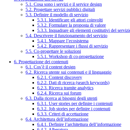
5.1. Cosa sono i servizi e il service design
5.2. Progettare servizi pubblici digitali
5.3. Definire il modello di servizio
5.3.1. Identificare gli attori coinvolti
5.3.2. Formulare la proposta di valore
5.3.3. Inquadrare gli elementi costitutivi del serviz
5.4. Descrivere il funzionamento del servizio
5.4.1. Mappare l’ecosistema
5.4.2. Rappresentare i flussi di servizio
5.5. Co-progettare le soluzioni
5.5.1. Workshop di co-progettazione
6. Progettazione dei contenuti
6.1. Cos’è il content design
6.2. Ricerca utente sui contenuti e il linguaggio
6.2.1. Content discovery
6.2.2. Dati di ricerca (search keywords)
6.2.3. Ricerca tramite analytics
6.2.4. Ricerca sui forum
6.3. Dalla ricerca ai bisogni degli utenti
6.3.1. User stories per definire i contenuti
6.3.2. Job stories per definire i contenuti
6.3.3. Criteri di accettazione
6.4. Architettura dell’informazione
6.4.1. Definire l’architettura dell’informazione
6.4.2. Alberatura