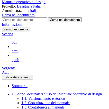
Manuale operativo di design
Progetto:
Designers Italia
Amministrazione:
italia
Cerca nel documento
Cerca nel documento
Informazioni
versione-corrente
Scarica
pdf
html
epub
Sorgente
Azioni
indice dei contenuti
Sommario
1. Scopo, destinatari e uso del Manuale operativo di design
1.1. Versionamento e storico
1.2. Consultazione del manuale
1.3. Contribuisci al manuale