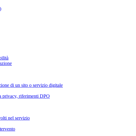
)
ilità
azione
ione di un sito o servizio digitale
va privacy, riferimenti DPO
olti nel servizio
ntervento