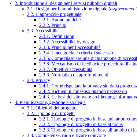
2. Introduzione al design per i servizi pubblici digitali
2.1. Design per l’amministrazione digitale (
e-government
2.2. L’approccio progettuale
2.2.1. Buone pratiche
2.2.2. Principi
2.3. Accessibilità
2.3.1. Definizione
2.3.2. Accessibilità by design
2.3.3. Principi per l’accessibilità
2.3.4. Linee guida e criteri di successo
2.3.5. Come rilasciare una dichiarazione di accessib
2.3.6. Meccanismo di feedback e procedura di attu
2.3.7. Obiettivi accessibilità
2.3.8. Normativa e approfondimenti
2.4. Privacy
2.4.1. Come rispettare la privacy sin dalla progettaz
2.4.2. Richiedi il consenso quando necessario
2.4.3. Le basi del sito web: architettura, informati
3. Pianificazione, gestione e strategia
3.1. Obiettivi del progetto
3.2. Tipologie di progetti
3.2.1. Tipologie di progetto in base agli attori coinv
3.2.2. Tipologie di progetto in base al focus
3.2.3. Tipologie di progetto in base all’ambito di i
3.3. Competenze, ruoli e figure coinvolte