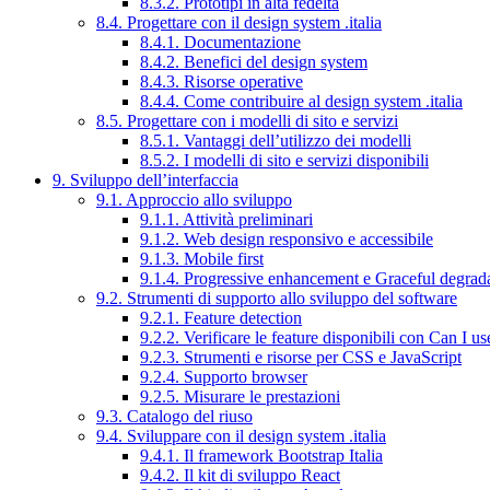
8.3.2. Prototipi in alta fedeltà
8.4. Progettare con il design system .italia
8.4.1. Documentazione
8.4.2. Benefici del design system
8.4.3. Risorse operative
8.4.4. Come contribuire al design system .italia
8.5. Progettare con i modelli di sito e servizi
8.5.1. Vantaggi dell’utilizzo dei modelli
8.5.2. I modelli di sito e servizi disponibili
9. Sviluppo dell’interfaccia
9.1. Approccio allo sviluppo
9.1.1. Attività preliminari
9.1.2. Web design responsivo e accessibile
9.1.3. Mobile first
9.1.4. Progressive enhancement e Graceful degrad
9.2. Strumenti di supporto allo sviluppo del software
9.2.1. Feature detection
9.2.2. Verificare le feature disponibili con Can I us
9.2.3. Strumenti e risorse per CSS e JavaScript
9.2.4. Supporto browser
9.2.5. Misurare le prestazioni
9.3. Catalogo del riuso
9.4. Sviluppare con il design system .italia
9.4.1. Il framework Bootstrap Italia
9.4.2. Il kit di sviluppo React