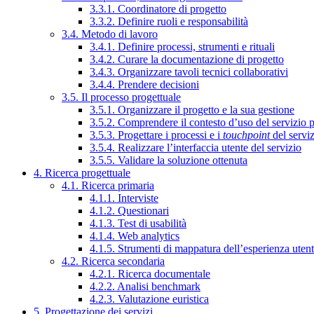
3.3.1. Coordinatore di progetto
3.3.2. Definire ruoli e responsabilità
3.4. Metodo di lavoro
3.4.1. Definire processi, strumenti e rituali
3.4.2. Curare la documentazione di progetto
3.4.3. Organizzare tavoli tecnici collaborativi
3.4.4. Prendere decisioni
3.5. Il processo progettuale
3.5.1. Organizzare il progetto e la sua gestione
3.5.2. Comprendere il contesto d’uso del servizio 
3.5.3. Progettare i processi e i
touchpoint
del servi
3.5.4. Realizzare l’interfaccia utente del servizio
3.5.5. Validare la soluzione ottenuta
4. Ricerca progettuale
4.1. Ricerca primaria
4.1.1. Interviste
4.1.2. Questionari
4.1.3. Test di usabilità
4.1.4. Web analytics
4.1.5. Strumenti di mappatura dell’esperienza uten
4.2. Ricerca secondaria
4.2.1. Ricerca documentale
4.2.2. Analisi benchmark
4.2.3. Valutazione euristica
5. Progettazione dei servizi