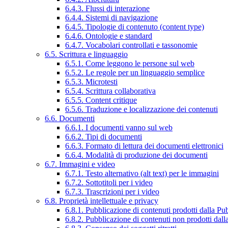
6.4.3. Flussi di interazione
6.4.4. Sistemi di navigazione
6.4.5. Tipologie di contenuto (content type)
6.4.6. Ontologie e standard
6.4.7. Vocabolari controllati e tassonomie
6.5. Scrittura e linguaggio
6.5.1. Come leggono le persone sul web
6.5.2. Le regole per un linguaggio semplice
6.5.3. Microtesti
6.5.4. Scrittura collaborativa
6.5.5. Content critique
6.5.6. Traduzione e localizzazione dei contenuti
6.6. Documenti
6.6.1. I documenti vanno sul web
6.6.2. Tipi di documenti
6.6.3. Formato di lettura dei documenti elettronici
6.6.4. Modalità di produzione dei documenti
6.7. Immagini e video
6.7.1. Testo alternativo (alt text) per le immagini
6.7.2. Sottotitoli per i video
6.7.3. Trascrizioni per i video
6.8. Proprietà intellettuale e privacy
6.8.1. Pubblicazione di contenuti prodotti dalla P
6.8.2. Pubblicazione di contenuti non prodotti dal