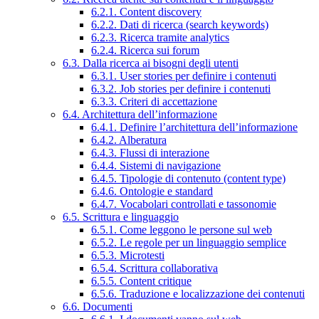
6.2.1. Content discovery
6.2.2. Dati di ricerca (search keywords)
6.2.3. Ricerca tramite analytics
6.2.4. Ricerca sui forum
6.3. Dalla ricerca ai bisogni degli utenti
6.3.1. User stories per definire i contenuti
6.3.2. Job stories per definire i contenuti
6.3.3. Criteri di accettazione
6.4. Architettura dell’informazione
6.4.1. Definire l’architettura dell’informazione
6.4.2. Alberatura
6.4.3. Flussi di interazione
6.4.4. Sistemi di navigazione
6.4.5. Tipologie di contenuto (content type)
6.4.6. Ontologie e standard
6.4.7. Vocabolari controllati e tassonomie
6.5. Scrittura e linguaggio
6.5.1. Come leggono le persone sul web
6.5.2. Le regole per un linguaggio semplice
6.5.3. Microtesti
6.5.4. Scrittura collaborativa
6.5.5. Content critique
6.5.6. Traduzione e localizzazione dei contenuti
6.6. Documenti