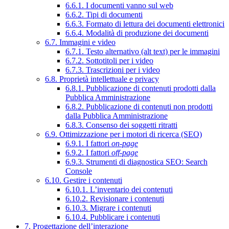
6.6.1. I documenti vanno sul web
6.6.2. Tipi di documenti
6.6.3. Formato di lettura dei documenti elettronici
6.6.4. Modalità di produzione dei documenti
6.7. Immagini e video
6.7.1. Testo alternativo (alt text) per le immagini
6.7.2. Sottotitoli per i video
6.7.3. Trascrizioni per i video
6.8. Proprietà intellettuale e privacy
6.8.1. Pubblicazione di contenuti prodotti dalla
Pubblica Amministrazione
6.8.2. Pubblicazione di contenuti non prodotti
dalla Pubblica Amministrazione
6.8.3. Consenso dei soggetti ritratti
6.9. Ottimizzazione per i motori di ricerca (SEO)
6.9.1. I fattori
on-page
6.9.2. I fattori
off-page
6.9.3. Strumenti di diagnostica SEO: Search
Console
6.10. Gestire i contenuti
6.10.1. L’inventario dei contenuti
6.10.2. Revisionare i contenuti
6.10.3. Migrare i contenuti
6.10.4. Pubblicare i contenuti
7. Progettazione dell’interazione