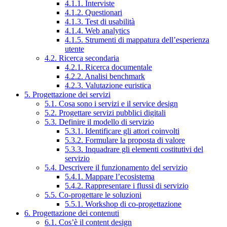
4.1.1. Interviste
4.1.2. Questionari
4.1.3. Test di usabilità
4.1.4. Web analytics
4.1.5. Strumenti di mappatura dell’esperienza
utente
4.2. Ricerca secondaria
4.2.1. Ricerca documentale
4.2.2. Analisi benchmark
4.2.3. Valutazione euristica
5. Progettazione dei servizi
5.1. Cosa sono i servizi e il service design
5.2. Progettare servizi pubblici digitali
5.3. Definire il modello di servizio
5.3.1. Identificare gli attori coinvolti
5.3.2. Formulare la proposta di valore
5.3.3. Inquadrare gli elementi costitutivi del
servizio
5.4. Descrivere il funzionamento del servizio
5.4.1. Mappare l’ecosistema
5.4.2. Rappresentare i flussi di servizio
5.5. Co-progettare le soluzioni
5.5.1. Workshop di co-progettazione
6. Progettazione dei contenuti
6.1. Cos’è il content design