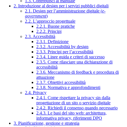
1.3. Contribuisci al manuale
2. Introduzione al design per i servizi pubblici digitali
2.1. Design per l’amministrazione digitale (
e-
government
)
2.2. L’approccio progettuale
2.2.1. Buone pratiche
2.2.2. Principi
2.3. Accessibilità
2.3.1. Definizione
2.3.2. Accessibilità by design
2.3.3. Principi per l’accessibilità
2.3.4. Linee guida e criteri di successo
2.3.5. Come rilasciare una dichiarazione di
accessibilità
2.3.6. Meccanismo di feedback e procedura di
attuazione
2.3.7. Obiettivi accessibilità
2.3.8. Normativa e approfondimenti
2.4. Privacy
2.4.1. Come rispettare la privacy sin dalla
progettazione di un sito o servizio digitale
2.4.2. Richiedi il consenso quando necessario
2.4.3. Le basi del sito web: architettura,
informativa privacy, riferimenti DPO
3. Pianificazione, gestione e strategia