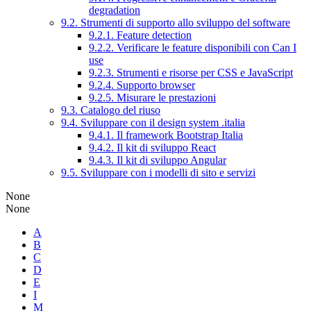
degradation
9.2. Strumenti di supporto allo sviluppo del software
9.2.1. Feature detection
9.2.2. Verificare le feature disponibili con Can I
use
9.2.3. Strumenti e risorse per CSS e JavaScript
9.2.4. Supporto browser
9.2.5. Misurare le prestazioni
9.3. Catalogo del riuso
9.4. Sviluppare con il design system .italia
9.4.1. Il framework Bootstrap Italia
9.4.2. Il kit di sviluppo React
9.4.3. Il kit di sviluppo Angular
9.5. Sviluppare con i modelli di sito e servizi
None
None
A
B
C
D
E
I
M