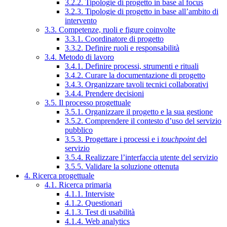
3.2.2. Tipologie di progetto in base al focus
3.2.3. Tipologie di progetto in base all’ambito di
intervento
3.3. Competenze, ruoli e figure coinvolte
3.3.1. Coordinatore di progetto
3.3.2. Definire ruoli e responsabilità
3.4. Metodo di lavoro
3.4.1. Definire processi, strumenti e rituali
3.4.2. Curare la documentazione di progetto
3.4.3. Organizzare tavoli tecnici collaborativi
3.4.4. Prendere decisioni
3.5. Il processo progettuale
3.5.1. Organizzare il progetto e la sua gestione
3.5.2. Comprendere il contesto d’uso del servizio
pubblico
3.5.3. Progettare i processi e i
touchpoint
del
servizio
3.5.4. Realizzare l’interfaccia utente del servizio
3.5.5. Validare la soluzione ottenuta
4. Ricerca progettuale
4.1. Ricerca primaria
4.1.1. Interviste
4.1.2. Questionari
4.1.3. Test di usabilità
4.1.4. Web analytics