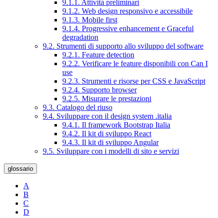
9.1.1. Attività preliminari
9.1.2. Web design responsivo e accessibile
9.1.3. Mobile first
9.1.4. Progressive enhancement e Graceful
degradation
9.2. Strumenti di supporto allo sviluppo del software
9.2.1. Feature detection
9.2.2. Verificare le feature disponibili con Can I
use
9.2.3. Strumenti e risorse per CSS e JavaScript
9.2.4. Supporto browser
9.2.5. Misurare le prestazioni
9.3. Catalogo del riuso
9.4. Sviluppare con il design system .italia
9.4.1. Il framework Bootstrap Italia
9.4.2. Il kit di sviluppo React
9.4.3. Il kit di sviluppo Angular
9.5. Sviluppare con i modelli di sito e servizi
glossario
A
B
C
D