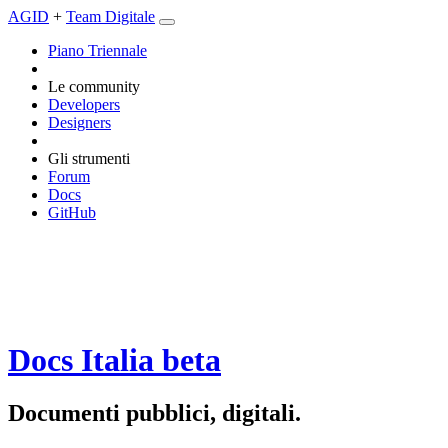
AGID
+
Team Digitale
Piano Triennale
Le community
Developers
Designers
Gli strumenti
Forum
Docs
GitHub
Docs Italia
beta
Documenti pubblici, digitali.