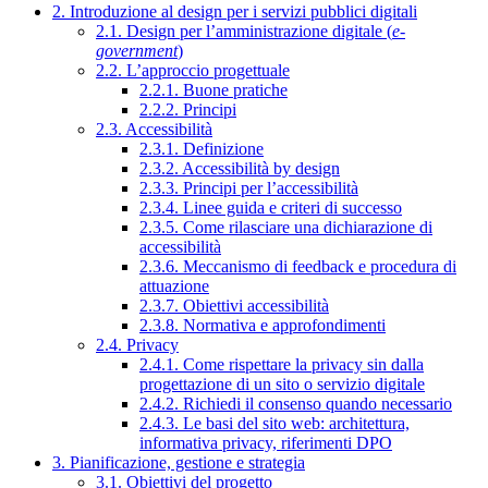
2. Introduzione al design per i servizi pubblici digitali
2.1. Design per l’amministrazione digitale (
e-
government
)
2.2. L’approccio progettuale
2.2.1. Buone pratiche
2.2.2. Principi
2.3. Accessibilità
2.3.1. Definizione
2.3.2. Accessibilità by design
2.3.3. Principi per l’accessibilità
2.3.4. Linee guida e criteri di successo
2.3.5. Come rilasciare una dichiarazione di
accessibilità
2.3.6. Meccanismo di feedback e procedura di
attuazione
2.3.7. Obiettivi accessibilità
2.3.8. Normativa e approfondimenti
2.4. Privacy
2.4.1. Come rispettare la privacy sin dalla
progettazione di un sito o servizio digitale
2.4.2. Richiedi il consenso quando necessario
2.4.3. Le basi del sito web: architettura,
informativa privacy, riferimenti DPO
3. Pianificazione, gestione e strategia
3.1. Obiettivi del progetto