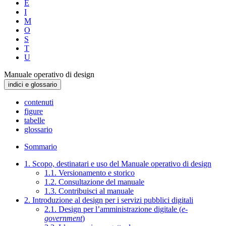
E
I
M
O
S
T
U
Manuale operativo di design
indici e glossario
contenuti
figure
tabelle
glossario
Sommario
1. Scopo, destinatari e uso del Manuale operativo di design
1.1. Versionamento e storico
1.2. Consultazione del manuale
1.3. Contribuisci al manuale
2. Introduzione al design per i servizi pubblici digitali
2.1. Design per l’amministrazione digitale (
e-
government
)