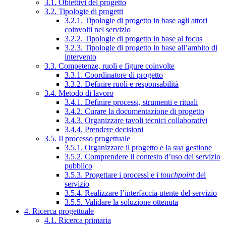
3.1. Obiettivi del progetto
3.2. Tipologie di progetti
3.2.1. Tipologie di progetto in base agli attori
coinvolti nel servizio
3.2.2. Tipologie di progetto in base al focus
3.2.3. Tipologie di progetto in base all’ambito di
intervento
3.3. Competenze, ruoli e figure coinvolte
3.3.1. Coordinatore di progetto
3.3.2. Definire ruoli e responsabilità
3.4. Metodo di lavoro
3.4.1. Definire processi, strumenti e rituali
3.4.2. Curare la documentazione di progetto
3.4.3. Organizzare tavoli tecnici collaborativi
3.4.4. Prendere decisioni
3.5. Il processo progettuale
3.5.1. Organizzare il progetto e la sua gestione
3.5.2. Comprendere il contesto d’uso del servizio
pubblico
3.5.3. Progettare i processi e i
touchpoint
del
servizio
3.5.4. Realizzare l’interfaccia utente del servizio
3.5.5. Validare la soluzione ottenuta
4. Ricerca progettuale
4.1. Ricerca primaria