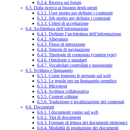
6.2.4. Ricerca sui forum
6.3. Dalla ricerca ai bisogni degli utenti
6.3.1. User stories per definire i contenuti
6.3.2. Job stories per definire i contenuti
6.3.3. Criteri di accettazione
6.4. Architettura dell’informazione
6.4.1. Definire l’architettura dell’informazione
6.4.2. Alberatura
6.4.3. Flussi di interazione
6.4.4. Sistemi di navigazione
6.4.5. Tipologie di contenuto (content type)
6.4.6. Ontologie e standard
6.4.7. Vocabolari controllati e tassonomie
6.5. Scrittura e linguaggio
6.5.1. Come leggono le persone sul web
6.5.2. Le regole per un linguaggio semplice
6.5.3. Microtesti
6.5.4. Scrittura collaborativa
6.5.5. Content critique
6.5.6. Traduzione e localizzazione dei contenuti
6.6. Documenti
6.6.1. I documenti vanno sul web
6.6.2. Tipi di documenti
6.6.3. Formato di lettura dei documenti elettronici
6.6.4. Modalità di produzione dei documenti