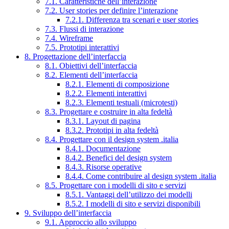
7.1. Caratteristiche dell’interazione
7.2. User stories per definire l’interazione
7.2.1. Differenza tra scenari e user stories
7.3. Flussi di interazione
7.4. Wireframe
7.5. Prototipi interattivi
8. Progettazione dell’interfaccia
8.1. Obiettivi dell’interfaccia
8.2. Elementi dell’interfaccia
8.2.1. Elementi di composizione
8.2.2. Elementi interattivi
8.2.3. Elementi testuali (microtesti)
8.3. Progettare e costruire in alta fedeltà
8.3.1. Layout di pagina
8.3.2. Prototipi in alta fedeltà
8.4. Progettare con il design system .italia
8.4.1. Documentazione
8.4.2. Benefici del design system
8.4.3. Risorse operative
8.4.4. Come contribuire al design system .italia
8.5. Progettare con i modelli di sito e servizi
8.5.1. Vantaggi dell’utilizzo dei modelli
8.5.2. I modelli di sito e servizi disponibili
9. Sviluppo dell’interfaccia
9.1. Approccio allo sviluppo