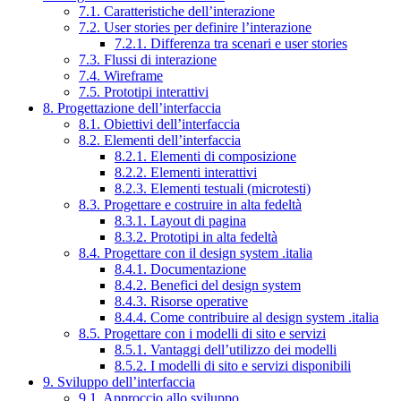
7.1. Caratteristiche dell’interazione
7.2. User stories per definire l’interazione
7.2.1. Differenza tra scenari e user stories
7.3. Flussi di interazione
7.4. Wireframe
7.5. Prototipi interattivi
8. Progettazione dell’interfaccia
8.1. Obiettivi dell’interfaccia
8.2. Elementi dell’interfaccia
8.2.1. Elementi di composizione
8.2.2. Elementi interattivi
8.2.3. Elementi testuali (microtesti)
8.3. Progettare e costruire in alta fedeltà
8.3.1. Layout di pagina
8.3.2. Prototipi in alta fedeltà
8.4. Progettare con il design system .italia
8.4.1. Documentazione
8.4.2. Benefici del design system
8.4.3. Risorse operative
8.4.4. Come contribuire al design system .italia
8.5. Progettare con i modelli di sito e servizi
8.5.1. Vantaggi dell’utilizzo dei modelli
8.5.2. I modelli di sito e servizi disponibili
9. Sviluppo dell’interfaccia
9.1. Approccio allo sviluppo