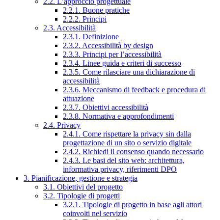
2.2. L’approccio progettuale
2.2.1. Buone pratiche
2.2.2. Principi
2.3. Accessibilità
2.3.1. Definizione
2.3.2. Accessibilità by design
2.3.3. Principi per l’accessibilità
2.3.4. Linee guida e criteri di successo
2.3.5. Come rilasciare una dichiarazione di
accessibilità
2.3.6. Meccanismo di feedback e procedura di
attuazione
2.3.7. Obiettivi accessibilità
2.3.8. Normativa e approfondimenti
2.4. Privacy
2.4.1. Come rispettare la privacy sin dalla
progettazione di un sito o servizio digitale
2.4.2. Richiedi il consenso quando necessario
2.4.3. Le basi del sito web: architettura,
informativa privacy, riferimenti DPO
3. Pianificazione, gestione e strategia
3.1. Obiettivi del progetto
3.2. Tipologie di progetti
3.2.1. Tipologie di progetto in base agli attori
coinvolti nel servizio