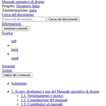
Manuale operativo di design
Progetto:
Designers Italia
Amministrazione:
italia
Cerca nel documento
Cerca nel documento
Informazioni
versione-corrente
Scarica
pdf
html
epub
Sorgente
Azioni
indice dei contenuti
Sommario
1. Scopo, destinatari e uso del Manuale operativo di design
1.1. Versionamento e storico
1.2. Consultazione del manuale
1.3. Contribuisci al manuale