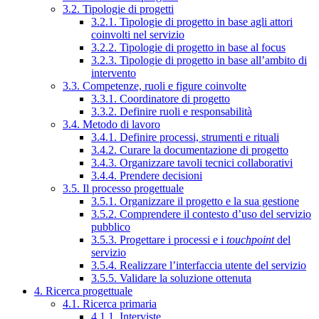
3.2. Tipologie di progetti
3.2.1. Tipologie di progetto in base agli attori
coinvolti nel servizio
3.2.2. Tipologie di progetto in base al focus
3.2.3. Tipologie di progetto in base all’ambito di
intervento
3.3. Competenze, ruoli e figure coinvolte
3.3.1. Coordinatore di progetto
3.3.2. Definire ruoli e responsabilità
3.4. Metodo di lavoro
3.4.1. Definire processi, strumenti e rituali
3.4.2. Curare la documentazione di progetto
3.4.3. Organizzare tavoli tecnici collaborativi
3.4.4. Prendere decisioni
3.5. Il processo progettuale
3.5.1. Organizzare il progetto e la sua gestione
3.5.2. Comprendere il contesto d’uso del servizio
pubblico
3.5.3. Progettare i processi e i
touchpoint
del
servizio
3.5.4. Realizzare l’interfaccia utente del servizio
3.5.5. Validare la soluzione ottenuta
4. Ricerca progettuale
4.1. Ricerca primaria
4.1.1. Interviste