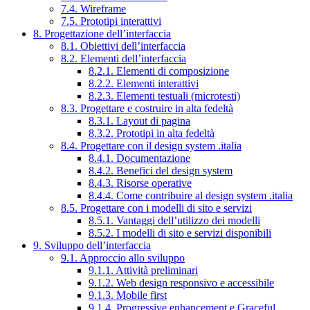
7.4. Wireframe
7.5. Prototipi interattivi
8. Progettazione dell’interfaccia
8.1. Obiettivi dell’interfaccia
8.2. Elementi dell’interfaccia
8.2.1. Elementi di composizione
8.2.2. Elementi interattivi
8.2.3. Elementi testuali (microtesti)
8.3. Progettare e costruire in alta fedeltà
8.3.1. Layout di pagina
8.3.2. Prototipi in alta fedeltà
8.4. Progettare con il design system .italia
8.4.1. Documentazione
8.4.2. Benefici del design system
8.4.3. Risorse operative
8.4.4. Come contribuire al design system .italia
8.5. Progettare con i modelli di sito e servizi
8.5.1. Vantaggi dell’utilizzo dei modelli
8.5.2. I modelli di sito e servizi disponibili
9. Sviluppo dell’interfaccia
9.1. Approccio allo sviluppo
9.1.1. Attività preliminari
9.1.2. Web design responsivo e accessibile
9.1.3. Mobile first
9.1.4. Progressive enhancement e Graceful