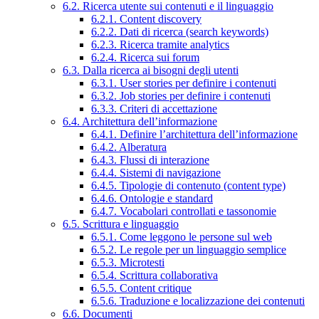
6.2. Ricerca utente sui contenuti e il linguaggio
6.2.1. Content discovery
6.2.2. Dati di ricerca (search keywords)
6.2.3. Ricerca tramite analytics
6.2.4. Ricerca sui forum
6.3. Dalla ricerca ai bisogni degli utenti
6.3.1. User stories per definire i contenuti
6.3.2. Job stories per definire i contenuti
6.3.3. Criteri di accettazione
6.4. Architettura dell’informazione
6.4.1. Definire l’architettura dell’informazione
6.4.2. Alberatura
6.4.3. Flussi di interazione
6.4.4. Sistemi di navigazione
6.4.5. Tipologie di contenuto (content type)
6.4.6. Ontologie e standard
6.4.7. Vocabolari controllati e tassonomie
6.5. Scrittura e linguaggio
6.5.1. Come leggono le persone sul web
6.5.2. Le regole per un linguaggio semplice
6.5.3. Microtesti
6.5.4. Scrittura collaborativa
6.5.5. Content critique
6.5.6. Traduzione e localizzazione dei contenuti
6.6. Documenti