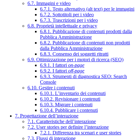
6.7. Immagini e video
6.7.1. Testo alternativo (alt text) per le immagini
6.7.2. Sottotitoli per i video
6.7.3. Trascrizioni per i video
6.8. Proprietà intellettuale e privacy
6.8.1. Pubblicazione di contenuti prodotti dalla
Pubblica Amministrazione
6.8.2. Pubblicazione di contenuti non prodotti
dalla Pubblica Amministrazione
6.8.3. Consenso dei soggetti ritratti
6.9. Ottimizzazione per i motori di ricerca (SEO)
6.9.1. I fattori
on-page
6.9.2. I fattori
off-page
6.9.3. Strumenti di diagnostica SEO: Search
Console
6.10. Gestire i contenuti
6.10.1. L’inventario dei contenuti
6.10.2. Revisionare i contenuti
6.10.3. Migrare i contenuti
6.10.4. Pubblicare i contenuti
7. Progettazione dell’interazione
7.1. Caratteristiche dell’interazione
7.2. User stories per definire l’interazione
7.2.1. Differenza tra scenari e user stories
7.3. Flussi di interazione