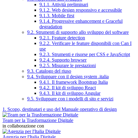
9.1.1. Attività preliminari
9.1.2. Web design responsivo e accessibile
9.1.3. Mobile first
9.1.4. Progressive enhancement e Graceful
degradation
9.2. Strumenti di supporto allo sviluppo del software
9.2.1. Feature detection
9.2.2. Verificare le feature disponibili con Can I
use
9.2.3. Strumenti e risorse per CSS e JavaScript
9.2.4. Supporto browser
9.2.5. Misurare le prestazioni
9.3. Catalogo del riuso
9.4. Sviluppare con il design system .italia
9.4.1. Il framework Bootstrap Italia
9.4.2. Il kit di sviluppo React
9.4.3. Il kit di sviluppo Angular
9.5. Sviluppare con i modelli di sito e servizi
1. Scopo, destinatari e uso del Manuale operativo di design
Team per la Trasformazione Digitale
in collaborazione con
Agenzia per l'Italia Digitale