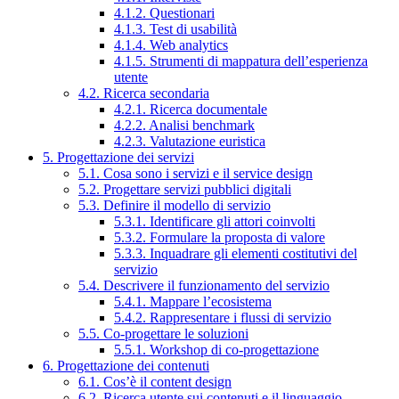
4.1.2. Questionari
4.1.3. Test di usabilità
4.1.4. Web analytics
4.1.5. Strumenti di mappatura dell’esperienza
utente
4.2. Ricerca secondaria
4.2.1. Ricerca documentale
4.2.2. Analisi benchmark
4.2.3. Valutazione euristica
5. Progettazione dei servizi
5.1. Cosa sono i servizi e il service design
5.2. Progettare servizi pubblici digitali
5.3. Definire il modello di servizio
5.3.1. Identificare gli attori coinvolti
5.3.2. Formulare la proposta di valore
5.3.3. Inquadrare gli elementi costitutivi del
servizio
5.4. Descrivere il funzionamento del servizio
5.4.1. Mappare l’ecosistema
5.4.2. Rappresentare i flussi di servizio
5.5. Co-progettare le soluzioni
5.5.1. Workshop di co-progettazione
6. Progettazione dei contenuti
6.1. Cos’è il content design
6.2. Ricerca utente sui contenuti e il linguaggio