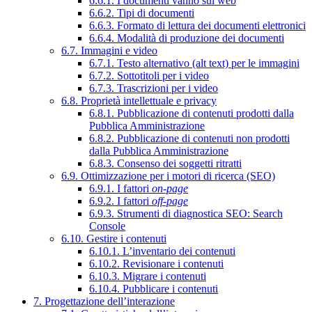
6.6.1. I documenti vanno sul web
6.6.2. Tipi di documenti
6.6.3. Formato di lettura dei documenti elettronici
6.6.4. Modalità di produzione dei documenti
6.7. Immagini e video
6.7.1. Testo alternativo (alt text) per le immagini
6.7.2. Sottotitoli per i video
6.7.3. Trascrizioni per i video
6.8. Proprietà intellettuale e privacy
6.8.1. Pubblicazione di contenuti prodotti dalla
Pubblica Amministrazione
6.8.2. Pubblicazione di contenuti non prodotti
dalla Pubblica Amministrazione
6.8.3. Consenso dei soggetti ritratti
6.9. Ottimizzazione per i motori di ricerca (SEO)
6.9.1. I fattori
on-page
6.9.2. I fattori
off-page
6.9.3. Strumenti di diagnostica SEO: Search
Console
6.10. Gestire i contenuti
6.10.1. L’inventario dei contenuti
6.10.2. Revisionare i contenuti
6.10.3. Migrare i contenuti
6.10.4. Pubblicare i contenuti
7. Progettazione dell’interazione