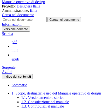
Manuale operativo di design
Progetto:
Designers Italia
Amministrazione:
italia
Cerca nel documento
Cerca nel documento
Informazioni
versione-corrente
Scarica
pdf
html
epub
Sorgente
Azioni
indice dei contenuti
Sommario
1. Scopo, destinatari e uso del Manuale operativo di design
1.1. Versionamento e storico
1.2. Consultazione del manuale
1.3. Contribuisci al manuale