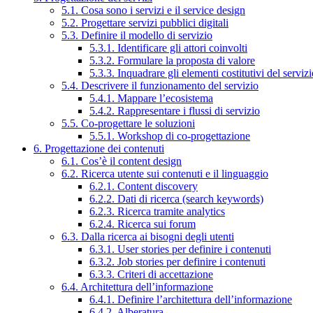
5.1. Cosa sono i servizi e il service design
5.2. Progettare servizi pubblici digitali
5.3. Definire il modello di servizio
5.3.1. Identificare gli attori coinvolti
5.3.2. Formulare la proposta di valore
5.3.3. Inquadrare gli elementi costitutivi del serviz
5.4. Descrivere il funzionamento del servizio
5.4.1. Mappare l’ecosistema
5.4.2. Rappresentare i flussi di servizio
5.5. Co-progettare le soluzioni
5.5.1. Workshop di co-progettazione
6. Progettazione dei contenuti
6.1. Cos’è il content design
6.2. Ricerca utente sui contenuti e il linguaggio
6.2.1. Content discovery
6.2.2. Dati di ricerca (search keywords)
6.2.3. Ricerca tramite analytics
6.2.4. Ricerca sui forum
6.3. Dalla ricerca ai bisogni degli utenti
6.3.1. User stories per definire i contenuti
6.3.2. Job stories per definire i contenuti
6.3.3. Criteri di accettazione
6.4. Architettura dell’informazione
6.4.1. Definire l’architettura dell’informazione
6.4.2. Alberatura