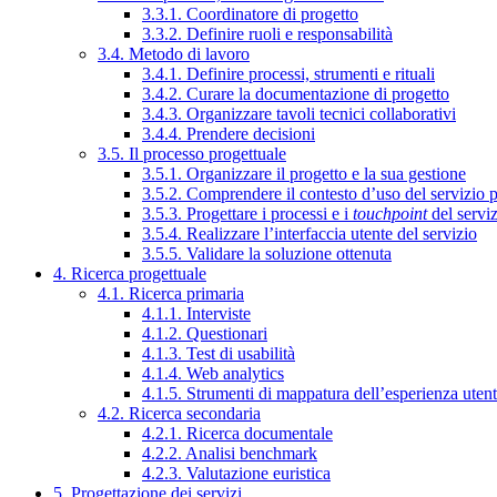
3.3.1. Coordinatore di progetto
3.3.2. Definire ruoli e responsabilità
3.4. Metodo di lavoro
3.4.1. Definire processi, strumenti e rituali
3.4.2. Curare la documentazione di progetto
3.4.3. Organizzare tavoli tecnici collaborativi
3.4.4. Prendere decisioni
3.5. Il processo progettuale
3.5.1. Organizzare il progetto e la sua gestione
3.5.2. Comprendere il contesto d’uso del servizio 
3.5.3. Progettare i processi e i
touchpoint
del servi
3.5.4. Realizzare l’interfaccia utente del servizio
3.5.5. Validare la soluzione ottenuta
4. Ricerca progettuale
4.1. Ricerca primaria
4.1.1. Interviste
4.1.2. Questionari
4.1.3. Test di usabilità
4.1.4. Web analytics
4.1.5. Strumenti di mappatura dell’esperienza uten
4.2. Ricerca secondaria
4.2.1. Ricerca documentale
4.2.2. Analisi benchmark
4.2.3. Valutazione euristica
5. Progettazione dei servizi