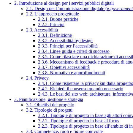
2. Introduzione al design per i servizi pubblici digitali
2.1. Design per l’amministrazione digitale (
e-government
2.2. L’approccio progettuale
2.2.1. Buone pratiche
2.2.2. Principi
2.3. Accessibilità
2.3.1. Definizione
2.3.2. Accessibilità by design
2.3.3. Principi per l’accessibilità
2.3.4. Linee guida e criteri di successo
2.3.5. Come rilasciare una dichiarazione di accessib
2.3.6. Meccanismo di feedback e procedura di attu
2.3.7. Obiettivi accessibilità
2.3.8. Normativa e approfondimenti
2.4. Privacy
2.4.1. Come rispettare la privacy sin dalla progettaz
2.4.2. Richiedi il consenso quando necessario
2.4.3. Le basi del sito web: architettura, informati
3. Pianificazione, gestione e strategia
3.1. Obiettivi del progetto
3.2. Tipologie di progetti
3.2.1. Tipologie di progetto in base agli attori coinv
3.2.2. Tipologie di progetto in base al focus
3.2.3. Tipologie di progetto in base all’ambito di i
3.3. Competenze, ruoli e figure coinvolte