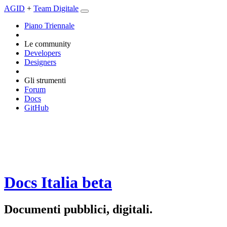
AGID
+
Team Digitale
Piano Triennale
Le community
Developers
Designers
Gli strumenti
Forum
Docs
GitHub
Docs Italia
beta
Documenti pubblici, digitali.