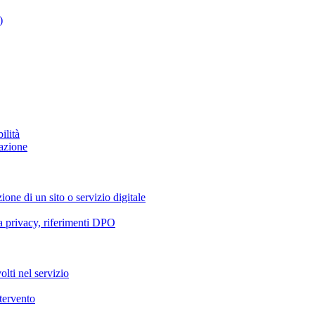
)
ilità
azione
ione di un sito o servizio digitale
va privacy, riferimenti DPO
olti nel servizio
ntervento