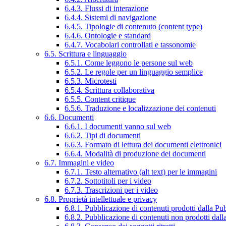
6.4.3. Flussi di interazione
6.4.4. Sistemi di navigazione
6.4.5. Tipologie di contenuto (content type)
6.4.6. Ontologie e standard
6.4.7. Vocabolari controllati e tassonomie
6.5. Scrittura e linguaggio
6.5.1. Come leggono le persone sul web
6.5.2. Le regole per un linguaggio semplice
6.5.3. Microtesti
6.5.4. Scrittura collaborativa
6.5.5. Content critique
6.5.6. Traduzione e localizzazione dei contenuti
6.6. Documenti
6.6.1. I documenti vanno sul web
6.6.2. Tipi di documenti
6.6.3. Formato di lettura dei documenti elettronici
6.6.4. Modalità di produzione dei documenti
6.7. Immagini e video
6.7.1. Testo alternativo (alt text) per le immagini
6.7.2. Sottotitoli per i video
6.7.3. Trascrizioni per i video
6.8. Proprietà intellettuale e privacy
6.8.1. Pubblicazione di contenuti prodotti dalla P
6.8.2. Pubblicazione di contenuti non prodotti dal