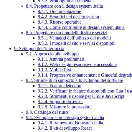
8.3.2. Prototipi in alta fedeltà
8.4. Progettare con il design system .italia
8.4.1. Documentazione
8.4.2. Benefici del design system
8.4.3. Risorse operative
8.4.4. Come contribuire al design system .italia
8.5. Progettare con i modelli di sito e servizi
8.5.1. Vantaggi dell’utilizzo dei modelli
8.5.2. I modelli di sito e servizi disponibili
9. Sviluppo dell’interfaccia
9.1. Approccio allo sviluppo
9.1.1. Attività preliminari
9.1.2. Web design responsivo e accessibile
9.1.3. Mobile first
9.1.4. Progressive enhancement e Graceful degrad
9.2. Strumenti di supporto allo sviluppo del software
9.2.1. Feature detection
9.2.2. Verificare le feature disponibili con Can I us
9.2.3. Strumenti e risorse per CSS e JavaScript
9.2.4. Supporto browser
9.2.5. Misurare le prestazioni
9.3. Catalogo del riuso
9.4. Sviluppare con il design system .italia
9.4.1. Il framework Bootstrap Italia
9.4.2. Il kit di sviluppo React