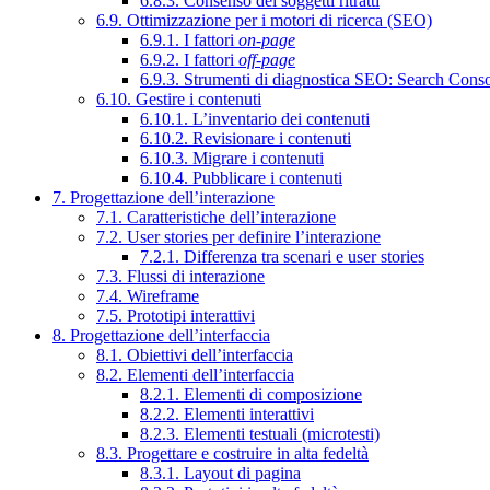
6.8.3. Consenso dei soggetti ritratti
6.9. Ottimizzazione per i motori di ricerca (SEO)
6.9.1. I fattori
on-page
6.9.2. I fattori
off-page
6.9.3. Strumenti di diagnostica SEO: Search Cons
6.10. Gestire i contenuti
6.10.1. L’inventario dei contenuti
6.10.2. Revisionare i contenuti
6.10.3. Migrare i contenuti
6.10.4. Pubblicare i contenuti
7. Progettazione dell’interazione
7.1. Caratteristiche dell’interazione
7.2. User stories per definire l’interazione
7.2.1. Differenza tra scenari e user stories
7.3. Flussi di interazione
7.4. Wireframe
7.5. Prototipi interattivi
8. Progettazione dell’interfaccia
8.1. Obiettivi dell’interfaccia
8.2. Elementi dell’interfaccia
8.2.1. Elementi di composizione
8.2.2. Elementi interattivi
8.2.3. Elementi testuali (microtesti)
8.3. Progettare e costruire in alta fedeltà
8.3.1. Layout di pagina