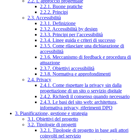
2.2. L’approccio progettuale
2.2.1. Buone pratiche
2.2.2. Principi
2.3. Accessibilità
2.3.1. Definizione
2.3.2. Accessibilità by design
2.3.3. Principi per l’accessibilità
2.3.4. Linee guida e criteri di successo
2.3.5. Come rilasciare una dichiarazione di
accessibilità
2.3.6. Meccanismo di feedback e procedura di
attuazione
2.3.7. Obiettivi accessibilità
2.3.8. Normativa e approfondimenti
2.4. Privacy
2.4.1. Come rispettare la privacy sin dalla
progettazione di un sito o servizio digitale
2.4.2. Richiedi il consenso quando necessario
2.4.3. Le basi del sito web: architettura,
informativa privacy, riferimenti DPO
3. Pianificazione, gestione e strategia
3.1. Obiettivi del progetto
3.2. Tipologie di progetti
3.2.1. Tipologie di progetto in base agli attori
coinvolti nel servizio