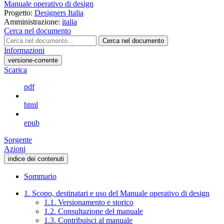
Manuale operativo di design
Progetto:
Designers Italia
Amministrazione:
italia
Cerca nel documento
Cerca nel documento
Informazioni
versione-corrente
Scarica
pdf
html
epub
Sorgente
Azioni
indice dei contenuti
Sommario
1. Scopo, destinatari e uso del Manuale operativo di design
1.1. Versionamento e storico
1.2. Consultazione del manuale
1.3. Contribuisci al manuale