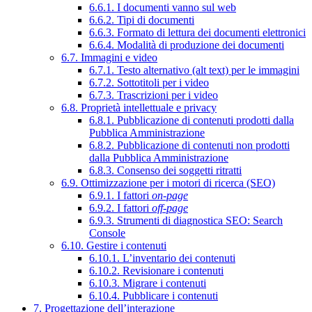
6.6.1. I documenti vanno sul web
6.6.2. Tipi di documenti
6.6.3. Formato di lettura dei documenti elettronici
6.6.4. Modalità di produzione dei documenti
6.7. Immagini e video
6.7.1. Testo alternativo (alt text) per le immagini
6.7.2. Sottotitoli per i video
6.7.3. Trascrizioni per i video
6.8. Proprietà intellettuale e privacy
6.8.1. Pubblicazione di contenuti prodotti dalla
Pubblica Amministrazione
6.8.2. Pubblicazione di contenuti non prodotti
dalla Pubblica Amministrazione
6.8.3. Consenso dei soggetti ritratti
6.9. Ottimizzazione per i motori di ricerca (SEO)
6.9.1. I fattori
on-page
6.9.2. I fattori
off-page
6.9.3. Strumenti di diagnostica SEO: Search
Console
6.10. Gestire i contenuti
6.10.1. L’inventario dei contenuti
6.10.2. Revisionare i contenuti
6.10.3. Migrare i contenuti
6.10.4. Pubblicare i contenuti
7. Progettazione dell’interazione