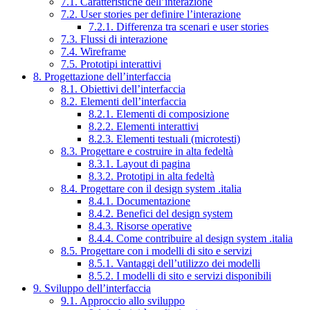
7.1. Caratteristiche dell’interazione
7.2. User stories per definire l’interazione
7.2.1. Differenza tra scenari e user stories
7.3. Flussi di interazione
7.4. Wireframe
7.5. Prototipi interattivi
8. Progettazione dell’interfaccia
8.1. Obiettivi dell’interfaccia
8.2. Elementi dell’interfaccia
8.2.1. Elementi di composizione
8.2.2. Elementi interattivi
8.2.3. Elementi testuali (microtesti)
8.3. Progettare e costruire in alta fedeltà
8.3.1. Layout di pagina
8.3.2. Prototipi in alta fedeltà
8.4. Progettare con il design system .italia
8.4.1. Documentazione
8.4.2. Benefici del design system
8.4.3. Risorse operative
8.4.4. Come contribuire al design system .italia
8.5. Progettare con i modelli di sito e servizi
8.5.1. Vantaggi dell’utilizzo dei modelli
8.5.2. I modelli di sito e servizi disponibili
9. Sviluppo dell’interfaccia
9.1. Approccio allo sviluppo