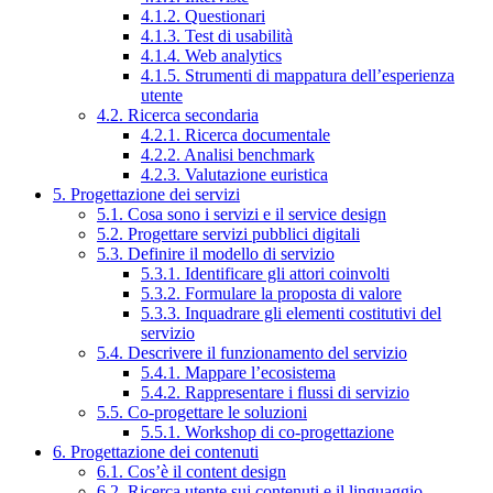
4.1.2. Questionari
4.1.3. Test di usabilità
4.1.4. Web analytics
4.1.5. Strumenti di mappatura dell’esperienza
utente
4.2. Ricerca secondaria
4.2.1. Ricerca documentale
4.2.2. Analisi benchmark
4.2.3. Valutazione euristica
5. Progettazione dei servizi
5.1. Cosa sono i servizi e il service design
5.2. Progettare servizi pubblici digitali
5.3. Definire il modello di servizio
5.3.1. Identificare gli attori coinvolti
5.3.2. Formulare la proposta di valore
5.3.3. Inquadrare gli elementi costitutivi del
servizio
5.4. Descrivere il funzionamento del servizio
5.4.1. Mappare l’ecosistema
5.4.2. Rappresentare i flussi di servizio
5.5. Co-progettare le soluzioni
5.5.1. Workshop di co-progettazione
6. Progettazione dei contenuti
6.1. Cos’è il content design
6.2. Ricerca utente sui contenuti e il linguaggio