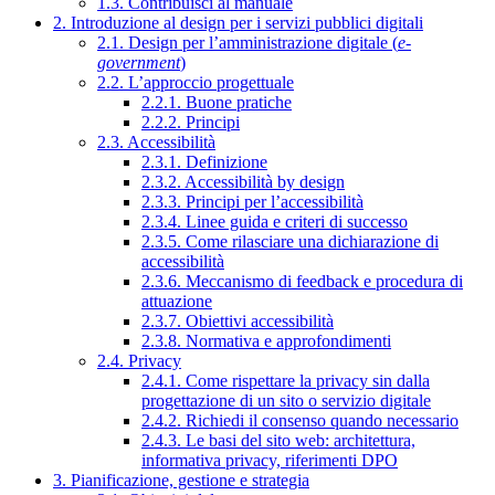
1.3. Contribuisci al manuale
2. Introduzione al design per i servizi pubblici digitali
2.1. Design per l’amministrazione digitale (
e-
government
)
2.2. L’approccio progettuale
2.2.1. Buone pratiche
2.2.2. Principi
2.3. Accessibilità
2.3.1. Definizione
2.3.2. Accessibilità by design
2.3.3. Principi per l’accessibilità
2.3.4. Linee guida e criteri di successo
2.3.5. Come rilasciare una dichiarazione di
accessibilità
2.3.6. Meccanismo di feedback e procedura di
attuazione
2.3.7. Obiettivi accessibilità
2.3.8. Normativa e approfondimenti
2.4. Privacy
2.4.1. Come rispettare la privacy sin dalla
progettazione di un sito o servizio digitale
2.4.2. Richiedi il consenso quando necessario
2.4.3. Le basi del sito web: architettura,
informativa privacy, riferimenti DPO
3. Pianificazione, gestione e strategia