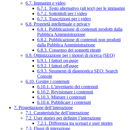
6.7. Immagini e video
6.7.1. Testo alternativo (alt text) per le immagini
6.7.2. Sottotitoli per i video
6.7.3. Trascrizioni per i video
6.8. Proprietà intellettuale e privacy
6.8.1. Pubblicazione di contenuti prodotti dalla
Pubblica Amministrazione
6.8.2. Pubblicazione di contenuti non prodotti
dalla Pubblica Amministrazione
6.8.3. Consenso dei soggetti ritratti
6.9. Ottimizzazione per i motori di ricerca (SEO)
6.9.1. I fattori
on-page
6.9.2. I fattori
off-page
6.9.3. Strumenti di diagnostica SEO: Search
Console
6.10. Gestire i contenuti
6.10.1. L’inventario dei contenuti
6.10.2. Revisionare i contenuti
6.10.3. Migrare i contenuti
6.10.4. Pubblicare i contenuti
7. Progettazione dell’interazione
7.1. Caratteristiche dell’interazione
7.2. User stories per definire l’interazione
7.2.1. Differenza tra scenari e user stories
7.3. Flussi di interazione