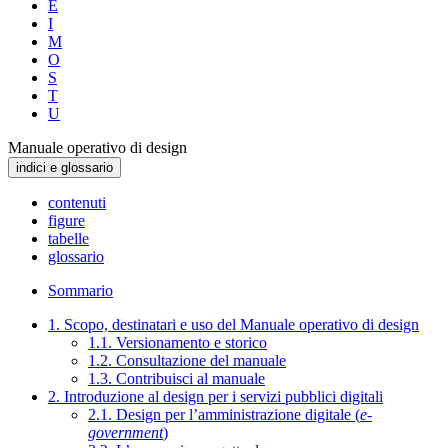
E
I
M
O
S
T
U
Manuale operativo di design
indici e glossario
contenuti
figure
tabelle
glossario
Sommario
1. Scopo, destinatari e uso del Manuale operativo di design
1.1. Versionamento e storico
1.2. Consultazione del manuale
1.3. Contribuisci al manuale
2. Introduzione al design per i servizi pubblici digitali
2.1. Design per l’amministrazione digitale (
e-
government
)