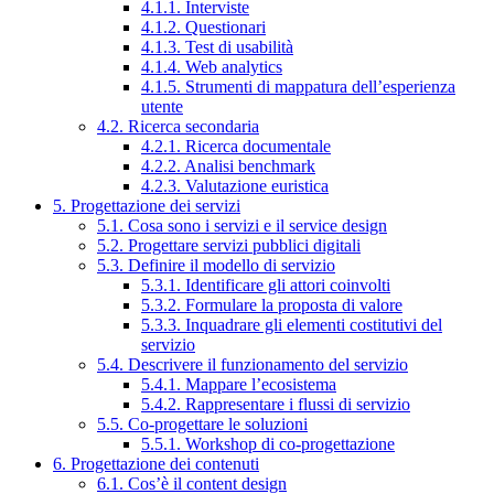
4.1.1. Interviste
4.1.2. Questionari
4.1.3. Test di usabilità
4.1.4. Web analytics
4.1.5. Strumenti di mappatura dell’esperienza
utente
4.2. Ricerca secondaria
4.2.1. Ricerca documentale
4.2.2. Analisi benchmark
4.2.3. Valutazione euristica
5. Progettazione dei servizi
5.1. Cosa sono i servizi e il service design
5.2. Progettare servizi pubblici digitali
5.3. Definire il modello di servizio
5.3.1. Identificare gli attori coinvolti
5.3.2. Formulare la proposta di valore
5.3.3. Inquadrare gli elementi costitutivi del
servizio
5.4. Descrivere il funzionamento del servizio
5.4.1. Mappare l’ecosistema
5.4.2. Rappresentare i flussi di servizio
5.5. Co-progettare le soluzioni
5.5.1. Workshop di co-progettazione
6. Progettazione dei contenuti
6.1. Cos’è il content design