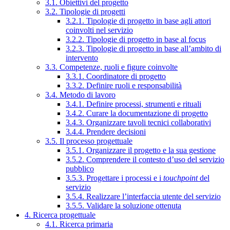
3.1. Obiettivi del progetto
3.2. Tipologie di progetti
3.2.1. Tipologie di progetto in base agli attori
coinvolti nel servizio
3.2.2. Tipologie di progetto in base al focus
3.2.3. Tipologie di progetto in base all’ambito di
intervento
3.3. Competenze, ruoli e figure coinvolte
3.3.1. Coordinatore di progetto
3.3.2. Definire ruoli e responsabilità
3.4. Metodo di lavoro
3.4.1. Definire processi, strumenti e rituali
3.4.2. Curare la documentazione di progetto
3.4.3. Organizzare tavoli tecnici collaborativi
3.4.4. Prendere decisioni
3.5. Il processo progettuale
3.5.1. Organizzare il progetto e la sua gestione
3.5.2. Comprendere il contesto d’uso del servizio
pubblico
3.5.3. Progettare i processi e i
touchpoint
del
servizio
3.5.4. Realizzare l’interfaccia utente del servizio
3.5.5. Validare la soluzione ottenuta
4. Ricerca progettuale
4.1. Ricerca primaria