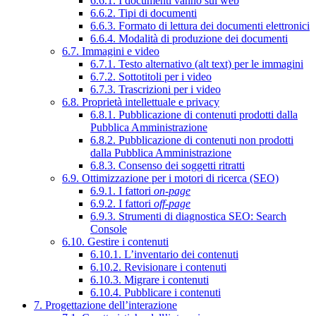
6.6.1. I documenti vanno sul web
6.6.2. Tipi di documenti
6.6.3. Formato di lettura dei documenti elettronici
6.6.4. Modalità di produzione dei documenti
6.7. Immagini e video
6.7.1. Testo alternativo (alt text) per le immagini
6.7.2. Sottotitoli per i video
6.7.3. Trascrizioni per i video
6.8. Proprietà intellettuale e privacy
6.8.1. Pubblicazione di contenuti prodotti dalla
Pubblica Amministrazione
6.8.2. Pubblicazione di contenuti non prodotti
dalla Pubblica Amministrazione
6.8.3. Consenso dei soggetti ritratti
6.9. Ottimizzazione per i motori di ricerca (SEO)
6.9.1. I fattori
on-page
6.9.2. I fattori
off-page
6.9.3. Strumenti di diagnostica SEO: Search
Console
6.10. Gestire i contenuti
6.10.1. L’inventario dei contenuti
6.10.2. Revisionare i contenuti
6.10.3. Migrare i contenuti
6.10.4. Pubblicare i contenuti
7. Progettazione dell’interazione