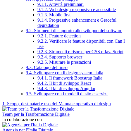
9.1.1. Attività preliminari
9.1.2. Web design responsivo e accessibile
9.1.3. Mobile first
9.1.4. Progressive enhancement e Graceful
degradation
9.2. Strumenti di supporto allo sviluppo del software
9.2.1. Feature detection
9.2.2. Verificare le feature disponibili con Can I
use
9.2.3. Strumenti e risorse per CSS e JavaScript
9.2.4. Supporto browser
9.2.5. Misurare le prestazioni
9.3. Catalogo del riuso
9.4. Sviluppare con il design system .italia
9.4.1. Il framework Bootstrap Italia
9.4.2. Il kit di sviluppo React
9.4.3. Il kit di sviluppo Angular
9.5. Sviluppare con i modelli di sito e servizi
1. Scopo, destinatari e uso del Manuale operativo di design
Team per la Trasformazione Digitale
in collaborazione con
Agenzia per l'Italia Digitale