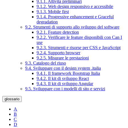
9.1.1. Attività preliminari
9.1.2. Web design responsivo e accessibile
9.1.3. Mobile first
9.1.4. Progressive enhancement e Graceful
degradation
9.2. Strumenti di supporto allo sviluppo del software
9.2.1. Feature detection
9.2.2. Verificare le feature disponibili con Can I
use
9.2.3. Strumenti e risorse per CSS e JavaScript
9.2.4. Supporto browser
9.2.5. Misurare le prestazioni
9.3. Catalogo del riuso
9.4. Sviluppare con il design system .italia
9.4.1. Il framework Bootstrap Italia
9.4.2. Il kit di sviluppo React
9.4.3. Il kit di sviluppo Angular
9.5. Sviluppare con i modelli di sito e servizi
glossario
A
B
C
D