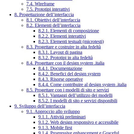
7.4. Wireframe
7.5. Prototipi interattivi
8. Progettazione dell’interfaccia
8.1. Obiettivi dell’interfaccia
8.2. Elementi dell’interfaccia
8.2.1. Elementi di composizione
8.2.2. Elementi interattivi
8.2.3. Elementi testuali (microtesti)
8.3. Progettare e costruire in alta fedeltà
8.3.1. Layout di pagina
8.3.2. Prototipi in alta fedeltà
8.4. Progettare con il design system .italia
8.4.1. Documentazione
8.4.2. Benefici del design system
8.4.3. Risorse operative
8.4.4. Come contribuire al design system .italia
8.5. Progettare con i modelli di sito e servizi
8.5.1. Vantaggi dell’utilizzo dei modelli
8.5.2. I modelli di sito e servizi disponibili
9. Sviluppo dell’interfaccia
9.1. Approccio allo sviluppo
9.1.1. Attività preliminari
9.1.2. Web design responsivo e accessibile
9.1.3. Mobile first
9.1.4. Progressive enhancement e Graceful