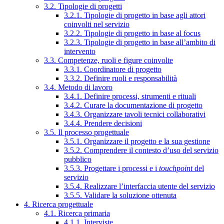
3.2. Tipologie di progetti
3.2.1. Tipologie di progetto in base agli attori
coinvolti nel servizio
3.2.2. Tipologie di progetto in base al focus
3.2.3. Tipologie di progetto in base all’ambito di
intervento
3.3. Competenze, ruoli e figure coinvolte
3.3.1. Coordinatore di progetto
3.3.2. Definire ruoli e responsabilità
3.4. Metodo di lavoro
3.4.1. Definire processi, strumenti e rituali
3.4.2. Curare la documentazione di progetto
3.4.3. Organizzare tavoli tecnici collaborativi
3.4.4. Prendere decisioni
3.5. Il processo progettuale
3.5.1. Organizzare il progetto e la sua gestione
3.5.2. Comprendere il contesto d’uso del servizio
pubblico
3.5.3. Progettare i processi e i
touchpoint
del
servizio
3.5.4. Realizzare l’interfaccia utente del servizio
3.5.5. Validare la soluzione ottenuta
4. Ricerca progettuale
4.1. Ricerca primaria
4.1.1. Interviste