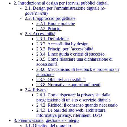
2. Introduzione al design per i servizi pubblici digitali
2.1. Design per l’amministrazione digitale (
e-
government
)
2.2. L’approccio progettuale
2.2.1. Buone pratiche
2.2.2. Principi
2.3. Accessibilità
2.3.1. Definizione
2.3.2. Accessibilità by design
2.3.3. Principi per l’accessibilità
2.3.4. Linee guida e criteri di successo
2.3.5. Come rilasciare una dichiarazione di
accessibilità
2.3.6. Meccanismo di feedback e procedura di
attuazione
2.3.7. Obiettivi accessibilità
2.3.8. Normativa e approfondimenti
2.4. Privacy
2.4.1. Come rispettare la privacy sin dalla
progettazione di un sito o servizio digitale
2.4.2. Richiedi il consenso quando necessario
2.4.3. Le basi del sito web: architettura,
informativa privacy, riferimenti DPO
3. Pianificazione, gestione e strategia
3.1. Obiettivi del progetto