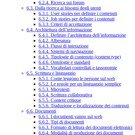
6.2.4. Ricerca sui forum
6.3. Dalla ricerca ai bisogni degli utenti
6.3.1. User stories per definire i contenuti
6.3.2. Job stories per definire i contenuti
6.3.3. Criteri di accettazione
6.4. Architettura dell’informazione
6.4.1. Definire l’architettura dell’informazione
6.4.2. Alberatura
6.4.3. Flussi di interazione
6.4.4. Sistemi di navigazione
6.4.5. Tipologie di contenuto (content type)
6.4.6. Ontologie e standard
6.4.7. Vocabolari controllati e tassonomie
6.5. Scrittura e linguaggio
6.5.1. Come leggono le persone sul web
6.5.2. Le regole per un linguaggio semplice
6.5.3. Microtesti
6.5.4. Scrittura collaborativa
6.5.5. Content critique
6.5.6. Traduzione e localizzazione dei contenuti
6.6. Documenti
6.6.1. I documenti vanno sul web
6.6.2. Tipi di documenti
6.6.3. Formato di lettura dei documenti elettronici
6.6.4. Modalità di produzione dei documenti