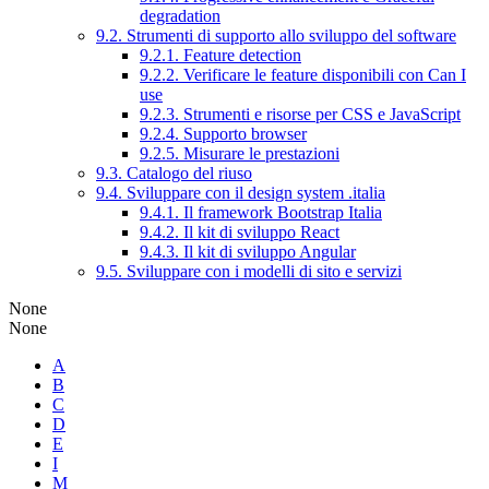
degradation
9.2. Strumenti di supporto allo sviluppo del software
9.2.1. Feature detection
9.2.2. Verificare le feature disponibili con Can I
use
9.2.3. Strumenti e risorse per CSS e JavaScript
9.2.4. Supporto browser
9.2.5. Misurare le prestazioni
9.3. Catalogo del riuso
9.4. Sviluppare con il design system .italia
9.4.1. Il framework Bootstrap Italia
9.4.2. Il kit di sviluppo React
9.4.3. Il kit di sviluppo Angular
9.5. Sviluppare con i modelli di sito e servizi
None
None
A
B
C
D
E
I
M