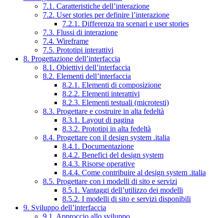
7.1. Caratteristiche dell’interazione
7.2. User stories per definire l’interazione
7.2.1. Differenza tra scenari e user stories
7.3. Flussi di interazione
7.4. Wireframe
7.5. Prototipi interattivi
8. Progettazione dell’interfaccia
8.1. Obiettivi dell’interfaccia
8.2. Elementi dell’interfaccia
8.2.1. Elementi di composizione
8.2.2. Elementi interattivi
8.2.3. Elementi testuali (microtesti)
8.3. Progettare e costruire in alta fedeltà
8.3.1. Layout di pagina
8.3.2. Prototipi in alta fedeltà
8.4. Progettare con il design system .italia
8.4.1. Documentazione
8.4.2. Benefici del design system
8.4.3. Risorse operative
8.4.4. Come contribuire al design system .italia
8.5. Progettare con i modelli di sito e servizi
8.5.1. Vantaggi dell’utilizzo dei modelli
8.5.2. I modelli di sito e servizi disponibili
9. Sviluppo dell’interfaccia
9.1. Approccio allo sviluppo