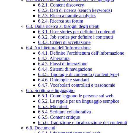
6.2.1. Content discovery
6.2.2. Dati di ricerca (search keywords)
6.2.3. Ricerca tramite analytics
6.2.4. Ricerca sui forum
6.3. Dalla ricerca ai bisogni degli utenti
6.3.1. User stories per definire i contenuti
6.3.2. Job stories per definire i contenuti
6.3.3. Criteri di accettazione
6.4. Architettura dell’informazione
6.4.1. Definire l’architettura dell’informazione
6.4.2. Alberatura
6.4.3. Flussi di interazione
6.4.4. Sistemi di navigazione
6.4.5. Tipologie di contenuto (content type)
6.4.6. Ontologie e standard
6.4.7. Vocabolari controllati e tassonomie
6.5. Scrittura e linguaggio
6.5.1. Come leggono le persone sul web
6.5.2. Le regole per un linguaggio semplice
6.5.3. Microtesti
6.5.4. Scrittura collaborativa
6.5.5. Content critique
6.5.6. Traduzione e localizzazione dei contenuti
6.6. Documenti