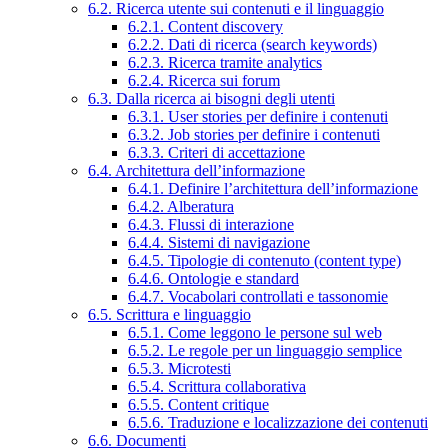
6.2. Ricerca utente sui contenuti e il linguaggio
6.2.1. Content discovery
6.2.2. Dati di ricerca (search keywords)
6.2.3. Ricerca tramite analytics
6.2.4. Ricerca sui forum
6.3. Dalla ricerca ai bisogni degli utenti
6.3.1. User stories per definire i contenuti
6.3.2. Job stories per definire i contenuti
6.3.3. Criteri di accettazione
6.4. Architettura dell’informazione
6.4.1. Definire l’architettura dell’informazione
6.4.2. Alberatura
6.4.3. Flussi di interazione
6.4.4. Sistemi di navigazione
6.4.5. Tipologie di contenuto (content type)
6.4.6. Ontologie e standard
6.4.7. Vocabolari controllati e tassonomie
6.5. Scrittura e linguaggio
6.5.1. Come leggono le persone sul web
6.5.2. Le regole per un linguaggio semplice
6.5.3. Microtesti
6.5.4. Scrittura collaborativa
6.5.5. Content critique
6.5.6. Traduzione e localizzazione dei contenuti
6.6. Documenti