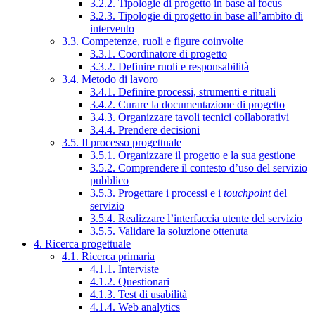
3.2.2. Tipologie di progetto in base al focus
3.2.3. Tipologie di progetto in base all’ambito di
intervento
3.3. Competenze, ruoli e figure coinvolte
3.3.1. Coordinatore di progetto
3.3.2. Definire ruoli e responsabilità
3.4. Metodo di lavoro
3.4.1. Definire processi, strumenti e rituali
3.4.2. Curare la documentazione di progetto
3.4.3. Organizzare tavoli tecnici collaborativi
3.4.4. Prendere decisioni
3.5. Il processo progettuale
3.5.1. Organizzare il progetto e la sua gestione
3.5.2. Comprendere il contesto d’uso del servizio
pubblico
3.5.3. Progettare i processi e i
touchpoint
del
servizio
3.5.4. Realizzare l’interfaccia utente del servizio
3.5.5. Validare la soluzione ottenuta
4. Ricerca progettuale
4.1. Ricerca primaria
4.1.1. Interviste
4.1.2. Questionari
4.1.3. Test di usabilità
4.1.4. Web analytics