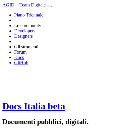
AGID
+
Team Digitale
Piano Triennale
Le community
Developers
Designers
Gli strumenti
Forum
Docs
GitHub
Docs Italia
beta
Documenti pubblici, digitali.