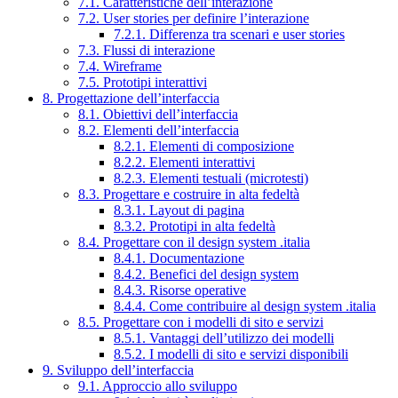
7.1. Caratteristiche dell’interazione
7.2. User stories per definire l’interazione
7.2.1. Differenza tra scenari e user stories
7.3. Flussi di interazione
7.4. Wireframe
7.5. Prototipi interattivi
8. Progettazione dell’interfaccia
8.1. Obiettivi dell’interfaccia
8.2. Elementi dell’interfaccia
8.2.1. Elementi di composizione
8.2.2. Elementi interattivi
8.2.3. Elementi testuali (microtesti)
8.3. Progettare e costruire in alta fedeltà
8.3.1. Layout di pagina
8.3.2. Prototipi in alta fedeltà
8.4. Progettare con il design system .italia
8.4.1. Documentazione
8.4.2. Benefici del design system
8.4.3. Risorse operative
8.4.4. Come contribuire al design system .italia
8.5. Progettare con i modelli di sito e servizi
8.5.1. Vantaggi dell’utilizzo dei modelli
8.5.2. I modelli di sito e servizi disponibili
9. Sviluppo dell’interfaccia
9.1. Approccio allo sviluppo