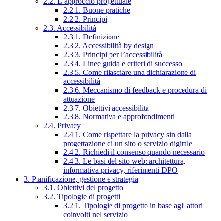
2.2. L’approccio progettuale
2.2.1. Buone pratiche
2.2.2. Principi
2.3. Accessibilità
2.3.1. Definizione
2.3.2. Accessibilità by design
2.3.3. Principi per l’accessibilità
2.3.4. Linee guida e criteri di successo
2.3.5. Come rilasciare una dichiarazione di
accessibilità
2.3.6. Meccanismo di feedback e procedura di
attuazione
2.3.7. Obiettivi accessibilità
2.3.8. Normativa e approfondimenti
2.4. Privacy
2.4.1. Come rispettare la privacy sin dalla
progettazione di un sito o servizio digitale
2.4.2. Richiedi il consenso quando necessario
2.4.3. Le basi del sito web: architettura,
informativa privacy, riferimenti DPO
3. Pianificazione, gestione e strategia
3.1. Obiettivi del progetto
3.2. Tipologie di progetti
3.2.1. Tipologie di progetto in base agli attori
coinvolti nel servizio