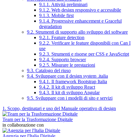
9.1.1. Attività preliminari
9.1.2. Web design responsivo e accessibile
9.1.3. Mobile first
9.1.4. Progressive enhancement e Graceful
degradation
9.2. Strumenti di supporto allo sviluppo del software
9.2.1. Feature detection
9.2.2. Verificare le feature disponibili con Can I
use
9.2.3. Strumenti e risorse per CSS e JavaScript
9.2.4. Supporto browser
9.2.5. Misurare le prestazioni
9.3. Catalogo del riuso
9.4. Sviluppare con il design system .italia
9.4.1. Il framework Bootstrap Italia
9.4.2. Il kit di sviluppo React
9.4.3. Il kit di sviluppo Angular
9.5. Sviluppare con i modelli di sito e servizi
1. Scopo, destinatari e uso del Manuale operativo di design
Team per la Trasformazione Digitale
in collaborazione con
Agenzia per l'Italia Digitale