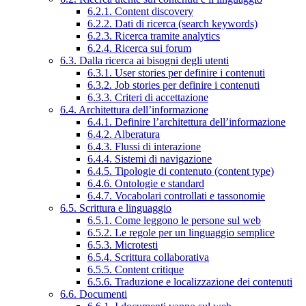
6.2.1. Content discovery
6.2.2. Dati di ricerca (search keywords)
6.2.3. Ricerca tramite analytics
6.2.4. Ricerca sui forum
6.3. Dalla ricerca ai bisogni degli utenti
6.3.1. User stories per definire i contenuti
6.3.2. Job stories per definire i contenuti
6.3.3. Criteri di accettazione
6.4. Architettura dell’informazione
6.4.1. Definire l’architettura dell’informazione
6.4.2. Alberatura
6.4.3. Flussi di interazione
6.4.4. Sistemi di navigazione
6.4.5. Tipologie di contenuto (content type)
6.4.6. Ontologie e standard
6.4.7. Vocabolari controllati e tassonomie
6.5. Scrittura e linguaggio
6.5.1. Come leggono le persone sul web
6.5.2. Le regole per un linguaggio semplice
6.5.3. Microtesti
6.5.4. Scrittura collaborativa
6.5.5. Content critique
6.5.6. Traduzione e localizzazione dei contenuti
6.6. Documenti