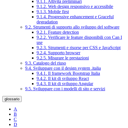
9.1.1. Attività preliminari
9.1.2. Web design responsivo e accessibile
9.1.3. Mobile first
9.1.4. Progressive enhancement e Graceful
degradation
9.2. Strumenti di supporto allo sviluppo del software
9.2.1. Feature detection
9.2.2. Verificare le feature disponibili con Can I
use
9.2.3. Strumenti e risorse per CSS e JavaScript
9.2.4. Supporto browser
9.2.5. Misurare le prestazioni
9.3. Catalogo del riuso
9.4. Sviluppare con il design system .italia
9.4.1. Il framework Bootstrap Italia
9.4.2. Il kit di sviluppo React
9.4.3. Il kit di sviluppo Angular
9.5. Sviluppare con i modelli di sito e servizi
glossario
A
B
C
D