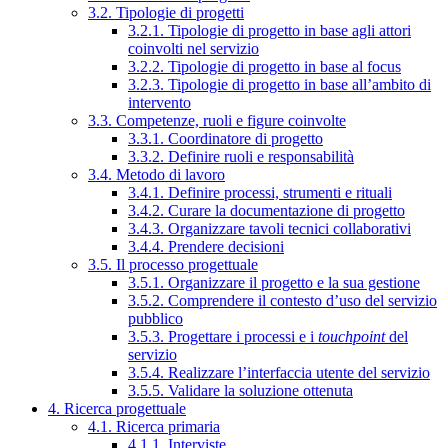
3.2. Tipologie di progetti
3.2.1. Tipologie di progetto in base agli attori
coinvolti nel servizio
3.2.2. Tipologie di progetto in base al focus
3.2.3. Tipologie di progetto in base all’ambito di
intervento
3.3. Competenze, ruoli e figure coinvolte
3.3.1. Coordinatore di progetto
3.3.2. Definire ruoli e responsabilità
3.4. Metodo di lavoro
3.4.1. Definire processi, strumenti e rituali
3.4.2. Curare la documentazione di progetto
3.4.3. Organizzare tavoli tecnici collaborativi
3.4.4. Prendere decisioni
3.5. Il processo progettuale
3.5.1. Organizzare il progetto e la sua gestione
3.5.2. Comprendere il contesto d’uso del servizio
pubblico
3.5.3. Progettare i processi e i
touchpoint
del
servizio
3.5.4. Realizzare l’interfaccia utente del servizio
3.5.5. Validare la soluzione ottenuta
4. Ricerca progettuale
4.1. Ricerca primaria
4.1.1. Interviste