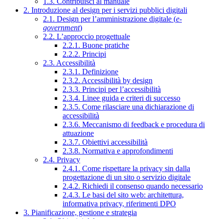
1.3. Contribuisci al manuale
2. Introduzione al design per i servizi pubblici digitali
2.1. Design per l’amministrazione digitale (
e-
government
)
2.2. L’approccio progettuale
2.2.1. Buone pratiche
2.2.2. Principi
2.3. Accessibilità
2.3.1. Definizione
2.3.2. Accessibilità by design
2.3.3. Principi per l’accessibilità
2.3.4. Linee guida e criteri di successo
2.3.5. Come rilasciare una dichiarazione di
accessibilità
2.3.6. Meccanismo di feedback e procedura di
attuazione
2.3.7. Obiettivi accessibilità
2.3.8. Normativa e approfondimenti
2.4. Privacy
2.4.1. Come rispettare la privacy sin dalla
progettazione di un sito o servizio digitale
2.4.2. Richiedi il consenso quando necessario
2.4.3. Le basi del sito web: architettura,
informativa privacy, riferimenti DPO
3. Pianificazione, gestione e strategia