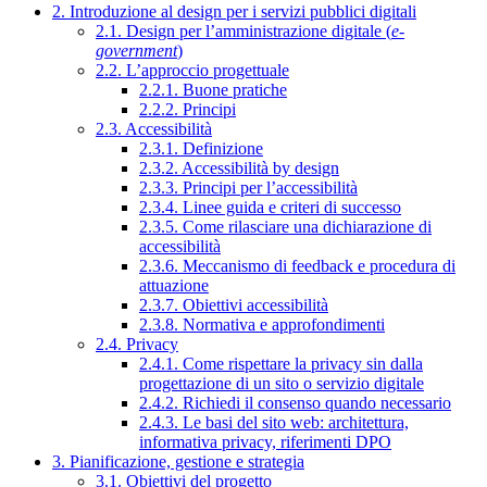
2. Introduzione al design per i servizi pubblici digitali
2.1. Design per l’amministrazione digitale (
e-
government
)
2.2. L’approccio progettuale
2.2.1. Buone pratiche
2.2.2. Principi
2.3. Accessibilità
2.3.1. Definizione
2.3.2. Accessibilità by design
2.3.3. Principi per l’accessibilità
2.3.4. Linee guida e criteri di successo
2.3.5. Come rilasciare una dichiarazione di
accessibilità
2.3.6. Meccanismo di feedback e procedura di
attuazione
2.3.7. Obiettivi accessibilità
2.3.8. Normativa e approfondimenti
2.4. Privacy
2.4.1. Come rispettare la privacy sin dalla
progettazione di un sito o servizio digitale
2.4.2. Richiedi il consenso quando necessario
2.4.3. Le basi del sito web: architettura,
informativa privacy, riferimenti DPO
3. Pianificazione, gestione e strategia
3.1. Obiettivi del progetto