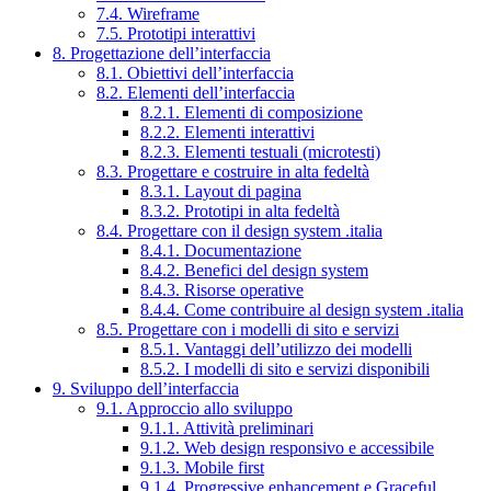
7.4. Wireframe
7.5. Prototipi interattivi
8. Progettazione dell’interfaccia
8.1. Obiettivi dell’interfaccia
8.2. Elementi dell’interfaccia
8.2.1. Elementi di composizione
8.2.2. Elementi interattivi
8.2.3. Elementi testuali (microtesti)
8.3. Progettare e costruire in alta fedeltà
8.3.1. Layout di pagina
8.3.2. Prototipi in alta fedeltà
8.4. Progettare con il design system .italia
8.4.1. Documentazione
8.4.2. Benefici del design system
8.4.3. Risorse operative
8.4.4. Come contribuire al design system .italia
8.5. Progettare con i modelli di sito e servizi
8.5.1. Vantaggi dell’utilizzo dei modelli
8.5.2. I modelli di sito e servizi disponibili
9. Sviluppo dell’interfaccia
9.1. Approccio allo sviluppo
9.1.1. Attività preliminari
9.1.2. Web design responsivo e accessibile
9.1.3. Mobile first
9.1.4. Progressive enhancement e Graceful