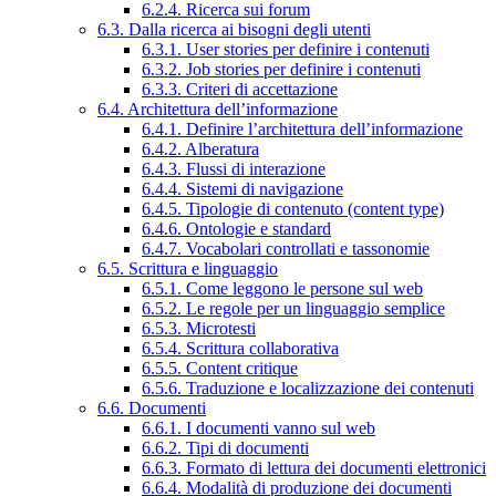
6.2.4. Ricerca sui forum
6.3. Dalla ricerca ai bisogni degli utenti
6.3.1. User stories per definire i contenuti
6.3.2. Job stories per definire i contenuti
6.3.3. Criteri di accettazione
6.4. Architettura dell’informazione
6.4.1. Definire l’architettura dell’informazione
6.4.2. Alberatura
6.4.3. Flussi di interazione
6.4.4. Sistemi di navigazione
6.4.5. Tipologie di contenuto (content type)
6.4.6. Ontologie e standard
6.4.7. Vocabolari controllati e tassonomie
6.5. Scrittura e linguaggio
6.5.1. Come leggono le persone sul web
6.5.2. Le regole per un linguaggio semplice
6.5.3. Microtesti
6.5.4. Scrittura collaborativa
6.5.5. Content critique
6.5.6. Traduzione e localizzazione dei contenuti
6.6. Documenti
6.6.1. I documenti vanno sul web
6.6.2. Tipi di documenti
6.6.3. Formato di lettura dei documenti elettronici
6.6.4. Modalità di produzione dei documenti