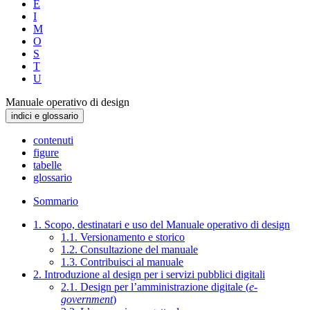
E
I
M
O
S
T
U
Manuale operativo di design
indici e glossario
contenuti
figure
tabelle
glossario
Sommario
1. Scopo, destinatari e uso del Manuale operativo di design
1.1. Versionamento e storico
1.2. Consultazione del manuale
1.3. Contribuisci al manuale
2. Introduzione al design per i servizi pubblici digitali
2.1. Design per l’amministrazione digitale (
e-
government
)