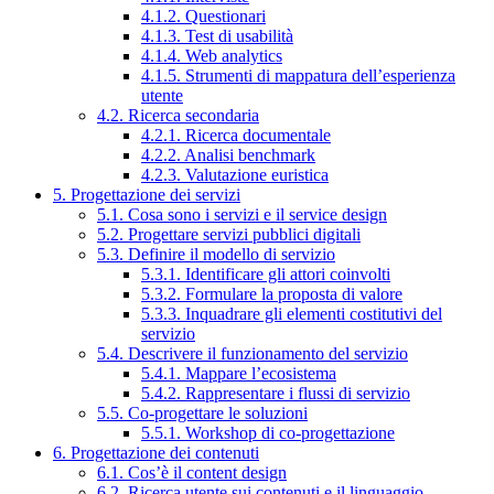
4.1.2. Questionari
4.1.3. Test di usabilità
4.1.4. Web analytics
4.1.5. Strumenti di mappatura dell’esperienza
utente
4.2. Ricerca secondaria
4.2.1. Ricerca documentale
4.2.2. Analisi benchmark
4.2.3. Valutazione euristica
5. Progettazione dei servizi
5.1. Cosa sono i servizi e il service design
5.2. Progettare servizi pubblici digitali
5.3. Definire il modello di servizio
5.3.1. Identificare gli attori coinvolti
5.3.2. Formulare la proposta di valore
5.3.3. Inquadrare gli elementi costitutivi del
servizio
5.4. Descrivere il funzionamento del servizio
5.4.1. Mappare l’ecosistema
5.4.2. Rappresentare i flussi di servizio
5.5. Co-progettare le soluzioni
5.5.1. Workshop di co-progettazione
6. Progettazione dei contenuti
6.1. Cos’è il content design
6.2. Ricerca utente sui contenuti e il linguaggio