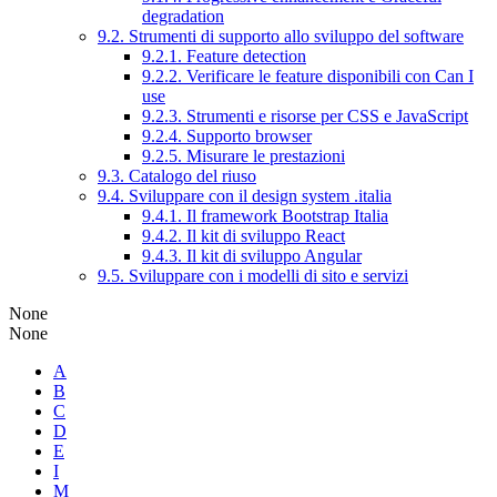
degradation
9.2. Strumenti di supporto allo sviluppo del software
9.2.1. Feature detection
9.2.2. Verificare le feature disponibili con Can I
use
9.2.3. Strumenti e risorse per CSS e JavaScript
9.2.4. Supporto browser
9.2.5. Misurare le prestazioni
9.3. Catalogo del riuso
9.4. Sviluppare con il design system .italia
9.4.1. Il framework Bootstrap Italia
9.4.2. Il kit di sviluppo React
9.4.3. Il kit di sviluppo Angular
9.5. Sviluppare con i modelli di sito e servizi
None
None
A
B
C
D
E
I
M