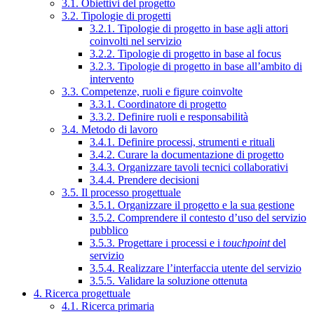
3.1. Obiettivi del progetto
3.2. Tipologie di progetti
3.2.1. Tipologie di progetto in base agli attori
coinvolti nel servizio
3.2.2. Tipologie di progetto in base al focus
3.2.3. Tipologie di progetto in base all’ambito di
intervento
3.3. Competenze, ruoli e figure coinvolte
3.3.1. Coordinatore di progetto
3.3.2. Definire ruoli e responsabilità
3.4. Metodo di lavoro
3.4.1. Definire processi, strumenti e rituali
3.4.2. Curare la documentazione di progetto
3.4.3. Organizzare tavoli tecnici collaborativi
3.4.4. Prendere decisioni
3.5. Il processo progettuale
3.5.1. Organizzare il progetto e la sua gestione
3.5.2. Comprendere il contesto d’uso del servizio
pubblico
3.5.3. Progettare i processi e i
touchpoint
del
servizio
3.5.4. Realizzare l’interfaccia utente del servizio
3.5.5. Validare la soluzione ottenuta
4. Ricerca progettuale
4.1. Ricerca primaria