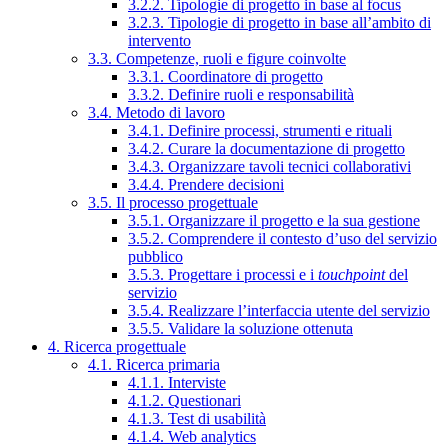
3.2.2. Tipologie di progetto in base al focus
3.2.3. Tipologie di progetto in base all’ambito di
intervento
3.3. Competenze, ruoli e figure coinvolte
3.3.1. Coordinatore di progetto
3.3.2. Definire ruoli e responsabilità
3.4. Metodo di lavoro
3.4.1. Definire processi, strumenti e rituali
3.4.2. Curare la documentazione di progetto
3.4.3. Organizzare tavoli tecnici collaborativi
3.4.4. Prendere decisioni
3.5. Il processo progettuale
3.5.1. Organizzare il progetto e la sua gestione
3.5.2. Comprendere il contesto d’uso del servizio
pubblico
3.5.3. Progettare i processi e i
touchpoint
del
servizio
3.5.4. Realizzare l’interfaccia utente del servizio
3.5.5. Validare la soluzione ottenuta
4. Ricerca progettuale
4.1. Ricerca primaria
4.1.1. Interviste
4.1.2. Questionari
4.1.3. Test di usabilità
4.1.4. Web analytics