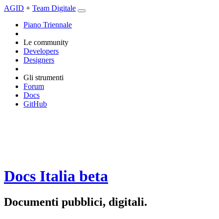
AGID
+
Team Digitale
Piano Triennale
Le community
Developers
Designers
Gli strumenti
Forum
Docs
GitHub
Docs Italia
beta
Documenti pubblici, digitali.