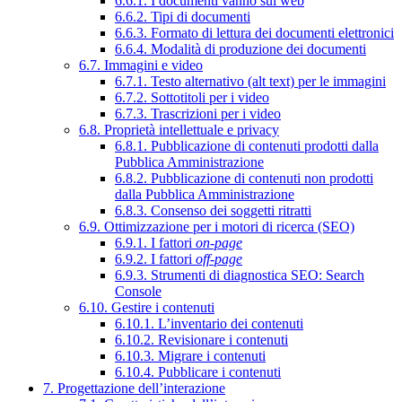
6.6.1. I documenti vanno sul web
6.6.2. Tipi di documenti
6.6.3. Formato di lettura dei documenti elettronici
6.6.4. Modalità di produzione dei documenti
6.7. Immagini e video
6.7.1. Testo alternativo (alt text) per le immagini
6.7.2. Sottotitoli per i video
6.7.3. Trascrizioni per i video
6.8. Proprietà intellettuale e privacy
6.8.1. Pubblicazione di contenuti prodotti dalla
Pubblica Amministrazione
6.8.2. Pubblicazione di contenuti non prodotti
dalla Pubblica Amministrazione
6.8.3. Consenso dei soggetti ritratti
6.9. Ottimizzazione per i motori di ricerca (SEO)
6.9.1. I fattori
on-page
6.9.2. I fattori
off-page
6.9.3. Strumenti di diagnostica SEO: Search
Console
6.10. Gestire i contenuti
6.10.1. L’inventario dei contenuti
6.10.2. Revisionare i contenuti
6.10.3. Migrare i contenuti
6.10.4. Pubblicare i contenuti
7. Progettazione dell’interazione