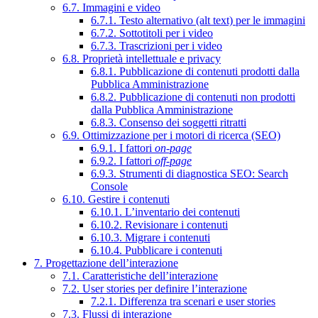
6.7. Immagini e video
6.7.1. Testo alternativo (alt text) per le immagini
6.7.2. Sottotitoli per i video
6.7.3. Trascrizioni per i video
6.8. Proprietà intellettuale e privacy
6.8.1. Pubblicazione di contenuti prodotti dalla
Pubblica Amministrazione
6.8.2. Pubblicazione di contenuti non prodotti
dalla Pubblica Amministrazione
6.8.3. Consenso dei soggetti ritratti
6.9. Ottimizzazione per i motori di ricerca (SEO)
6.9.1. I fattori
on-page
6.9.2. I fattori
off-page
6.9.3. Strumenti di diagnostica SEO: Search
Console
6.10. Gestire i contenuti
6.10.1. L’inventario dei contenuti
6.10.2. Revisionare i contenuti
6.10.3. Migrare i contenuti
6.10.4. Pubblicare i contenuti
7. Progettazione dell’interazione
7.1. Caratteristiche dell’interazione
7.2. User stories per definire l’interazione
7.2.1. Differenza tra scenari e user stories
7.3. Flussi di interazione