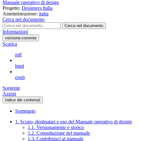
Manuale operativo di design
Progetto:
Designers Italia
Amministrazione:
italia
Cerca nel documento
Cerca nel documento
Informazioni
versione-corrente
Scarica
pdf
html
epub
Sorgente
Azioni
indice dei contenuti
Sommario
1. Scopo, destinatari e uso del Manuale operativo di design
1.1. Versionamento e storico
1.2. Consultazione del manuale
1.3. Contribuisci al manuale