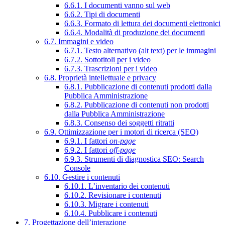
6.6.1. I documenti vanno sul web
6.6.2. Tipi di documenti
6.6.3. Formato di lettura dei documenti elettronici
6.6.4. Modalità di produzione dei documenti
6.7. Immagini e video
6.7.1. Testo alternativo (alt text) per le immagini
6.7.2. Sottotitoli per i video
6.7.3. Trascrizioni per i video
6.8. Proprietà intellettuale e privacy
6.8.1. Pubblicazione di contenuti prodotti dalla
Pubblica Amministrazione
6.8.2. Pubblicazione di contenuti non prodotti
dalla Pubblica Amministrazione
6.8.3. Consenso dei soggetti ritratti
6.9. Ottimizzazione per i motori di ricerca (SEO)
6.9.1. I fattori
on-page
6.9.2. I fattori
off-page
6.9.3. Strumenti di diagnostica SEO: Search
Console
6.10. Gestire i contenuti
6.10.1. L’inventario dei contenuti
6.10.2. Revisionare i contenuti
6.10.3. Migrare i contenuti
6.10.4. Pubblicare i contenuti
7. Progettazione dell’interazione