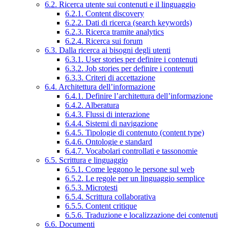
6.2. Ricerca utente sui contenuti e il linguaggio
6.2.1. Content discovery
6.2.2. Dati di ricerca (search keywords)
6.2.3. Ricerca tramite analytics
6.2.4. Ricerca sui forum
6.3. Dalla ricerca ai bisogni degli utenti
6.3.1. User stories per definire i contenuti
6.3.2. Job stories per definire i contenuti
6.3.3. Criteri di accettazione
6.4. Architettura dell’informazione
6.4.1. Definire l’architettura dell’informazione
6.4.2. Alberatura
6.4.3. Flussi di interazione
6.4.4. Sistemi di navigazione
6.4.5. Tipologie di contenuto (content type)
6.4.6. Ontologie e standard
6.4.7. Vocabolari controllati e tassonomie
6.5. Scrittura e linguaggio
6.5.1. Come leggono le persone sul web
6.5.2. Le regole per un linguaggio semplice
6.5.3. Microtesti
6.5.4. Scrittura collaborativa
6.5.5. Content critique
6.5.6. Traduzione e localizzazione dei contenuti
6.6. Documenti