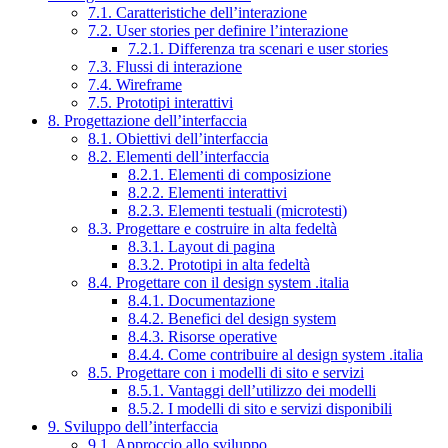
7.1. Caratteristiche dell’interazione
7.2. User stories per definire l’interazione
7.2.1. Differenza tra scenari e user stories
7.3. Flussi di interazione
7.4. Wireframe
7.5. Prototipi interattivi
8. Progettazione dell’interfaccia
8.1. Obiettivi dell’interfaccia
8.2. Elementi dell’interfaccia
8.2.1. Elementi di composizione
8.2.2. Elementi interattivi
8.2.3. Elementi testuali (microtesti)
8.3. Progettare e costruire in alta fedeltà
8.3.1. Layout di pagina
8.3.2. Prototipi in alta fedeltà
8.4. Progettare con il design system .italia
8.4.1. Documentazione
8.4.2. Benefici del design system
8.4.3. Risorse operative
8.4.4. Come contribuire al design system .italia
8.5. Progettare con i modelli di sito e servizi
8.5.1. Vantaggi dell’utilizzo dei modelli
8.5.2. I modelli di sito e servizi disponibili
9. Sviluppo dell’interfaccia
9.1. Approccio allo sviluppo