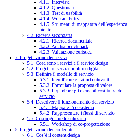
4.1.1. Interviste
4.1.2. Questionari
4.1.3. Test di usabilità
4.1.4. Web analytics
4.1.5. Strumenti di mappatura dell’esperienza
utente
4.2. Ricerca secondaria
4.2.1. Ricerca documentale
4.2.2. Analisi benchmark
4.2.3. Valutazione euristica
5. Progettazione dei servizi
5.1. Cosa sono i servizi e il service design
5.2. Progettare servizi pubblici digitali
5.3. Definire il modello di servizio
5.3.1. Identificare gli attori coinvolti
5.3.2. Formulare la proposta di valore
5.3.3. Inquadrare gli elementi costitutivi del
servizio
5.4. Descrivere il funzionamento del servizio
5.4.1. Mappare l’ecosistema
5.4.2. Rappresentare i flussi di servizio
5.5. Co-progettare le soluzioni
5.5.1. Workshop di co-progettazione
6. Progettazione dei contenuti
6.1. Cos’è il content design