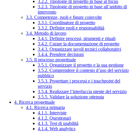
3.2.2. Tipologie di progetto in base al focus
3.2.3. Tipologie di progetto in base all’ambito di
intervento
3.3. Competenze, ruoli e figure coinvolte
3.3.1. Coordinatore di progetto
3.3.2. Definire ruoli e responsabilità
3.4. Metodo di lavoro
3.4.1. Definire processi, strumenti e rituali
3.4.2. Curare la documentazione di progetto
3.4.3. Organizzare tavoli tecnici collaborativi
3.4.4. Prendere decisioni
3.5. Il processo progettuale
3.5.1. Organizzare il progetto e la sua gestione
3.5.2. Comprendere il contesto d’uso del servizio
pubblico
3.5.3. Progettare i processi e i
touchpoint
del
servizio
3.5.4. Realizzare l’interfaccia utente del servizio
3.5.5. Validare la soluzione ottenuta
4. Ricerca progettuale
4.1. Ricerca primaria
4.1.1. Interviste
4.1.2. Questionari
4.1.3. Test di usabilità
4.1.4. Web analytics