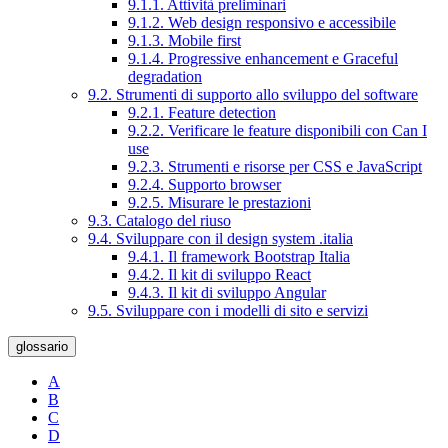
9.1.1. Attività preliminari
9.1.2. Web design responsivo e accessibile
9.1.3. Mobile first
9.1.4. Progressive enhancement e Graceful
degradation
9.2. Strumenti di supporto allo sviluppo del software
9.2.1. Feature detection
9.2.2. Verificare le feature disponibili con Can I
use
9.2.3. Strumenti e risorse per CSS e JavaScript
9.2.4. Supporto browser
9.2.5. Misurare le prestazioni
9.3. Catalogo del riuso
9.4. Sviluppare con il design system .italia
9.4.1. Il framework Bootstrap Italia
9.4.2. Il kit di sviluppo React
9.4.3. Il kit di sviluppo Angular
9.5. Sviluppare con i modelli di sito e servizi
glossario
A
B
C
D