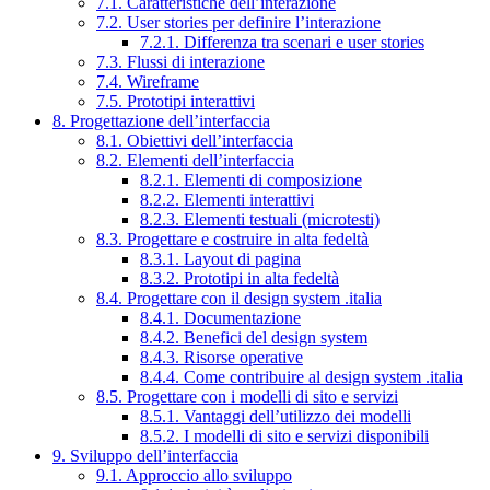
7.1. Caratteristiche dell’interazione
7.2. User stories per definire l’interazione
7.2.1. Differenza tra scenari e user stories
7.3. Flussi di interazione
7.4. Wireframe
7.5. Prototipi interattivi
8. Progettazione dell’interfaccia
8.1. Obiettivi dell’interfaccia
8.2. Elementi dell’interfaccia
8.2.1. Elementi di composizione
8.2.2. Elementi interattivi
8.2.3. Elementi testuali (microtesti)
8.3. Progettare e costruire in alta fedeltà
8.3.1. Layout di pagina
8.3.2. Prototipi in alta fedeltà
8.4. Progettare con il design system .italia
8.4.1. Documentazione
8.4.2. Benefici del design system
8.4.3. Risorse operative
8.4.4. Come contribuire al design system .italia
8.5. Progettare con i modelli di sito e servizi
8.5.1. Vantaggi dell’utilizzo dei modelli
8.5.2. I modelli di sito e servizi disponibili
9. Sviluppo dell’interfaccia
9.1. Approccio allo sviluppo