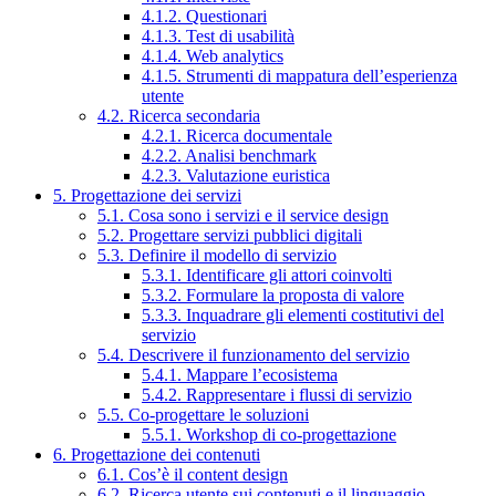
4.1.2. Questionari
4.1.3. Test di usabilità
4.1.4. Web analytics
4.1.5. Strumenti di mappatura dell’esperienza
utente
4.2. Ricerca secondaria
4.2.1. Ricerca documentale
4.2.2. Analisi benchmark
4.2.3. Valutazione euristica
5. Progettazione dei servizi
5.1. Cosa sono i servizi e il service design
5.2. Progettare servizi pubblici digitali
5.3. Definire il modello di servizio
5.3.1. Identificare gli attori coinvolti
5.3.2. Formulare la proposta di valore
5.3.3. Inquadrare gli elementi costitutivi del
servizio
5.4. Descrivere il funzionamento del servizio
5.4.1. Mappare l’ecosistema
5.4.2. Rappresentare i flussi di servizio
5.5. Co-progettare le soluzioni
5.5.1. Workshop di co-progettazione
6. Progettazione dei contenuti
6.1. Cos’è il content design
6.2. Ricerca utente sui contenuti e il linguaggio