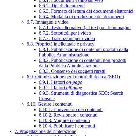
6.6.1. I documenti vanno sul web
6.6.2. Tipi di documenti
6.6.3. Formato di lettura dei documenti elettronici
6.6.4. Modalità di produzione dei documenti
6.7. Immagini e video
6.7.1. Testo alternativo (alt text) per le immagini
6.7.2. Sottotitoli per i video
6.7.3. Trascrizioni per i video
6.8. Proprietà intellettuale e privacy
6.8.1. Pubblicazione di contenuti prodotti dalla
Pubblica Amministrazione
6.8.2. Pubblicazione di contenuti non prodotti
dalla Pubblica Amministrazione
6.8.3. Consenso dei soggetti ritratti
6.9. Ottimizzazione per i motori di ricerca (SEO)
6.9.1. I fattori
on-page
6.9.2. I fattori
off-page
6.9.3. Strumenti di diagnostica SEO: Search
Console
6.10. Gestire i contenuti
6.10.1. L’inventario dei contenuti
6.10.2. Revisionare i contenuti
6.10.3. Migrare i contenuti
6.10.4. Pubblicare i contenuti
7. Progettazione dell’interazione