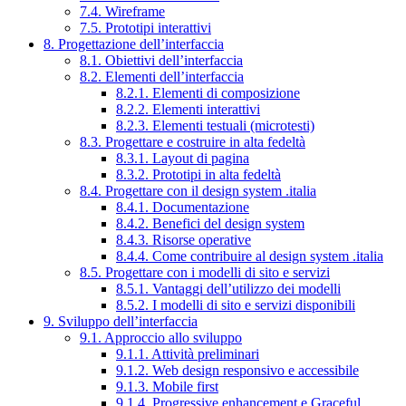
7.4. Wireframe
7.5. Prototipi interattivi
8. Progettazione dell’interfaccia
8.1. Obiettivi dell’interfaccia
8.2. Elementi dell’interfaccia
8.2.1. Elementi di composizione
8.2.2. Elementi interattivi
8.2.3. Elementi testuali (microtesti)
8.3. Progettare e costruire in alta fedeltà
8.3.1. Layout di pagina
8.3.2. Prototipi in alta fedeltà
8.4. Progettare con il design system .italia
8.4.1. Documentazione
8.4.2. Benefici del design system
8.4.3. Risorse operative
8.4.4. Come contribuire al design system .italia
8.5. Progettare con i modelli di sito e servizi
8.5.1. Vantaggi dell’utilizzo dei modelli
8.5.2. I modelli di sito e servizi disponibili
9. Sviluppo dell’interfaccia
9.1. Approccio allo sviluppo
9.1.1. Attività preliminari
9.1.2. Web design responsivo e accessibile
9.1.3. Mobile first
9.1.4. Progressive enhancement e Graceful