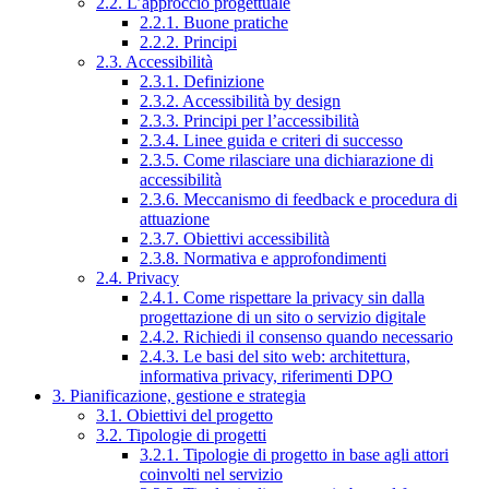
2.2. L’approccio progettuale
2.2.1. Buone pratiche
2.2.2. Principi
2.3. Accessibilità
2.3.1. Definizione
2.3.2. Accessibilità by design
2.3.3. Principi per l’accessibilità
2.3.4. Linee guida e criteri di successo
2.3.5. Come rilasciare una dichiarazione di
accessibilità
2.3.6. Meccanismo di feedback e procedura di
attuazione
2.3.7. Obiettivi accessibilità
2.3.8. Normativa e approfondimenti
2.4. Privacy
2.4.1. Come rispettare la privacy sin dalla
progettazione di un sito o servizio digitale
2.4.2. Richiedi il consenso quando necessario
2.4.3. Le basi del sito web: architettura,
informativa privacy, riferimenti DPO
3. Pianificazione, gestione e strategia
3.1. Obiettivi del progetto
3.2. Tipologie di progetti
3.2.1. Tipologie di progetto in base agli attori
coinvolti nel servizio