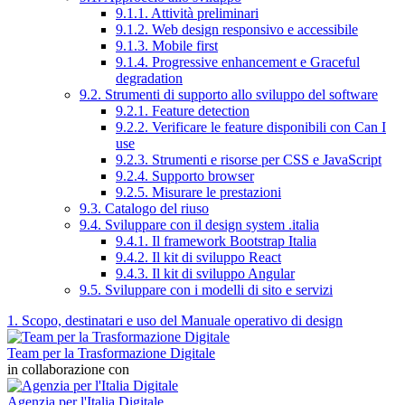
9.1.1. Attività preliminari
9.1.2. Web design responsivo e accessibile
9.1.3. Mobile first
9.1.4. Progressive enhancement e Graceful
degradation
9.2. Strumenti di supporto allo sviluppo del software
9.2.1. Feature detection
9.2.2. Verificare le feature disponibili con Can I
use
9.2.3. Strumenti e risorse per CSS e JavaScript
9.2.4. Supporto browser
9.2.5. Misurare le prestazioni
9.3. Catalogo del riuso
9.4. Sviluppare con il design system .italia
9.4.1. Il framework Bootstrap Italia
9.4.2. Il kit di sviluppo React
9.4.3. Il kit di sviluppo Angular
9.5. Sviluppare con i modelli di sito e servizi
1. Scopo, destinatari e uso del Manuale operativo di design
Team per la Trasformazione Digitale
in collaborazione con
Agenzia per l'Italia Digitale