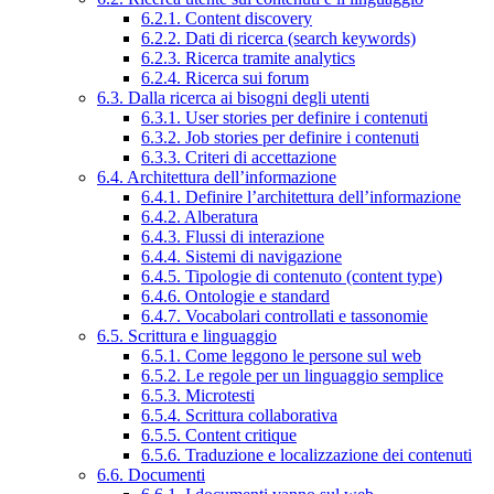
6.2.1. Content discovery
6.2.2. Dati di ricerca (search keywords)
6.2.3. Ricerca tramite analytics
6.2.4. Ricerca sui forum
6.3. Dalla ricerca ai bisogni degli utenti
6.3.1. User stories per definire i contenuti
6.3.2. Job stories per definire i contenuti
6.3.3. Criteri di accettazione
6.4. Architettura dell’informazione
6.4.1. Definire l’architettura dell’informazione
6.4.2. Alberatura
6.4.3. Flussi di interazione
6.4.4. Sistemi di navigazione
6.4.5. Tipologie di contenuto (content type)
6.4.6. Ontologie e standard
6.4.7. Vocabolari controllati e tassonomie
6.5. Scrittura e linguaggio
6.5.1. Come leggono le persone sul web
6.5.2. Le regole per un linguaggio semplice
6.5.3. Microtesti
6.5.4. Scrittura collaborativa
6.5.5. Content critique
6.5.6. Traduzione e localizzazione dei contenuti
6.6. Documenti