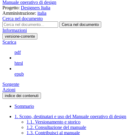
Manuale operativo di design
Progetto:
Designers Italia
Amministrazione:
italia
Cerca nel documento
Cerca nel documento
Informazioni
versione-corrente
Scarica
pdf
html
epub
Sorgente
Azioni
indice dei contenuti
Sommario
1. Scopo, destinatari e uso del Manuale operativo di design
1.1. Versionamento e storico
1.2. Consultazione del manuale
1.3. Contribuisci al manuale