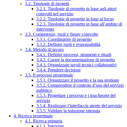
3.2. Tipologie di progetti
3.2.1. Tipologie di progetto in base agli attori
coinvolti nel servizio
3.2.2. Tipologie di progetto in base al focus
3.2.3. Tipologie di progetto in base all’ambito di
intervento
3.3. Competenze, ruoli e figure coinvolte
3.3.1. Coordinatore di progetto
3.3.2. Definire ruoli e responsabilità
3.4. Metodo di lavoro
3.4.1. Definire processi, strumenti e rituali
3.4.2. Curare la documentazione di progetto
3.4.3. Organizzare tavoli tecnici collaborativi
3.4.4. Prendere decisioni
3.5. Il processo progettuale
3.5.1. Organizzare il progetto e la sua gestione
3.5.2. Comprendere il contesto d’uso del servizio
pubblico
3.5.3. Progettare i processi e i
touchpoint
del
servizio
3.5.4. Realizzare l’interfaccia utente del servizio
3.5.5. Validare la soluzione ottenuta
4. Ricerca progettuale
4.1. Ricerca primaria
4.1.1. Interviste