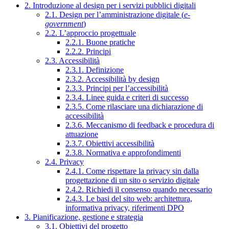
2. Introduzione al design per i servizi pubblici digitali
2.1. Design per l’amministrazione digitale (
e-
government
)
2.2. L’approccio progettuale
2.2.1. Buone pratiche
2.2.2. Principi
2.3. Accessibilità
2.3.1. Definizione
2.3.2. Accessibilità by design
2.3.3. Principi per l’accessibilità
2.3.4. Linee guida e criteri di successo
2.3.5. Come rilasciare una dichiarazione di
accessibilità
2.3.6. Meccanismo di feedback e procedura di
attuazione
2.3.7. Obiettivi accessibilità
2.3.8. Normativa e approfondimenti
2.4. Privacy
2.4.1. Come rispettare la privacy sin dalla
progettazione di un sito o servizio digitale
2.4.2. Richiedi il consenso quando necessario
2.4.3. Le basi del sito web: architettura,
informativa privacy, riferimenti DPO
3. Pianificazione, gestione e strategia
3.1. Obiettivi del progetto