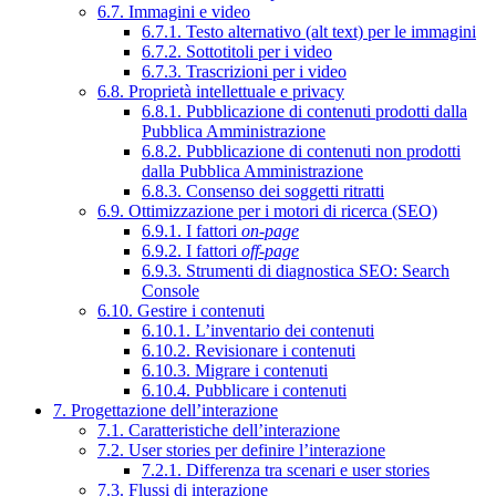
6.7. Immagini e video
6.7.1. Testo alternativo (alt text) per le immagini
6.7.2. Sottotitoli per i video
6.7.3. Trascrizioni per i video
6.8. Proprietà intellettuale e privacy
6.8.1. Pubblicazione di contenuti prodotti dalla
Pubblica Amministrazione
6.8.2. Pubblicazione di contenuti non prodotti
dalla Pubblica Amministrazione
6.8.3. Consenso dei soggetti ritratti
6.9. Ottimizzazione per i motori di ricerca (SEO)
6.9.1. I fattori
on-page
6.9.2. I fattori
off-page
6.9.3. Strumenti di diagnostica SEO: Search
Console
6.10. Gestire i contenuti
6.10.1. L’inventario dei contenuti
6.10.2. Revisionare i contenuti
6.10.3. Migrare i contenuti
6.10.4. Pubblicare i contenuti
7. Progettazione dell’interazione
7.1. Caratteristiche dell’interazione
7.2. User stories per definire l’interazione
7.2.1. Differenza tra scenari e user stories
7.3. Flussi di interazione