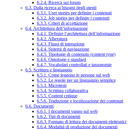
6.2.4. Ricerca sui forum
6.3. Dalla ricerca ai bisogni degli utenti
6.3.1. User stories per definire i contenuti
6.3.2. Job stories per definire i contenuti
6.3.3. Criteri di accettazione
6.4. Architettura dell’informazione
6.4.1. Definire l’architettura dell’informazione
6.4.2. Alberatura
6.4.3. Flussi di interazione
6.4.4. Sistemi di navigazione
6.4.5. Tipologie di contenuto (content type)
6.4.6. Ontologie e standard
6.4.7. Vocabolari controllati e tassonomie
6.5. Scrittura e linguaggio
6.5.1. Come leggono le persone sul web
6.5.2. Le regole per un linguaggio semplice
6.5.3. Microtesti
6.5.4. Scrittura collaborativa
6.5.5. Content critique
6.5.6. Traduzione e localizzazione dei contenuti
6.6. Documenti
6.6.1. I documenti vanno sul web
6.6.2. Tipi di documenti
6.6.3. Formato di lettura dei documenti elettronici
6.6.4. Modalità di produzione dei documenti