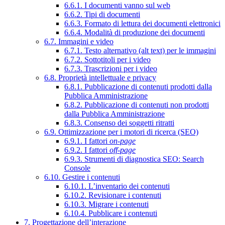
6.6.1. I documenti vanno sul web
6.6.2. Tipi di documenti
6.6.3. Formato di lettura dei documenti elettronici
6.6.4. Modalità di produzione dei documenti
6.7. Immagini e video
6.7.1. Testo alternativo (alt text) per le immagini
6.7.2. Sottotitoli per i video
6.7.3. Trascrizioni per i video
6.8. Proprietà intellettuale e privacy
6.8.1. Pubblicazione di contenuti prodotti dalla
Pubblica Amministrazione
6.8.2. Pubblicazione di contenuti non prodotti
dalla Pubblica Amministrazione
6.8.3. Consenso dei soggetti ritratti
6.9. Ottimizzazione per i motori di ricerca (SEO)
6.9.1. I fattori
on-page
6.9.2. I fattori
off-page
6.9.3. Strumenti di diagnostica SEO: Search
Console
6.10. Gestire i contenuti
6.10.1. L’inventario dei contenuti
6.10.2. Revisionare i contenuti
6.10.3. Migrare i contenuti
6.10.4. Pubblicare i contenuti
7. Progettazione dell’interazione