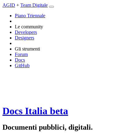
AGID
+
Team Digitale
Piano Triennale
Le community
Developers
Designers
Gli strumenti
Forum
Docs
GitHub
Docs Italia
beta
Documenti pubblici, digitali.