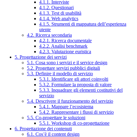
4.1.1. Interviste
4.1.2. Questionari
4.1.3. Test di usabilità
4.1.4. Web analytics
4.1.5. Strumenti di mappatura dell’esperienza
utente
4.2. Ricerca secondaria
4.2.1. Ricerca documentale
4.2.2. Analisi benchmark
4.2.3. Valutazione euristica
5. Progettazione dei servizi
5.1. Cosa sono i servizi e il service design
5.2. Progettare servizi pubblici digitali
5.3. Definire il modello di servizio
5.3.1. Identificare gli attori coinvolti
5.3.2. Formulare la proposta di valore
5.3.3. Inquadrare gli elementi costitutivi del
servizio
5.4. Descrivere il funzionamento del servizio
5.4.1. Mappare l’ecosistema
5.4.2. Rappresentare i flussi di servizio
5.5. Co-progettare le soluzioni
5.5.1. Workshop di co-progettazione
6. Progettazione dei contenuti
6.1. Cos’è il content design