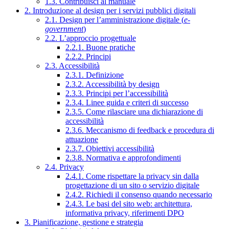
1.3. Contribuisci al manuale
2. Introduzione al design per i servizi pubblici digitali
2.1. Design per l’amministrazione digitale (
e-
government
)
2.2. L’approccio progettuale
2.2.1. Buone pratiche
2.2.2. Principi
2.3. Accessibilità
2.3.1. Definizione
2.3.2. Accessibilità by design
2.3.3. Principi per l’accessibilità
2.3.4. Linee guida e criteri di successo
2.3.5. Come rilasciare una dichiarazione di
accessibilità
2.3.6. Meccanismo di feedback e procedura di
attuazione
2.3.7. Obiettivi accessibilità
2.3.8. Normativa e approfondimenti
2.4. Privacy
2.4.1. Come rispettare la privacy sin dalla
progettazione di un sito o servizio digitale
2.4.2. Richiedi il consenso quando necessario
2.4.3. Le basi del sito web: architettura,
informativa privacy, riferimenti DPO
3. Pianificazione, gestione e strategia