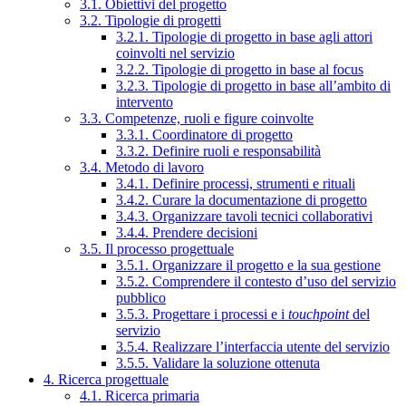
3.1. Obiettivi del progetto
3.2. Tipologie di progetti
3.2.1. Tipologie di progetto in base agli attori
coinvolti nel servizio
3.2.2. Tipologie di progetto in base al focus
3.2.3. Tipologie di progetto in base all’ambito di
intervento
3.3. Competenze, ruoli e figure coinvolte
3.3.1. Coordinatore di progetto
3.3.2. Definire ruoli e responsabilità
3.4. Metodo di lavoro
3.4.1. Definire processi, strumenti e rituali
3.4.2. Curare la documentazione di progetto
3.4.3. Organizzare tavoli tecnici collaborativi
3.4.4. Prendere decisioni
3.5. Il processo progettuale
3.5.1. Organizzare il progetto e la sua gestione
3.5.2. Comprendere il contesto d’uso del servizio
pubblico
3.5.3. Progettare i processi e i
touchpoint
del
servizio
3.5.4. Realizzare l’interfaccia utente del servizio
3.5.5. Validare la soluzione ottenuta
4. Ricerca progettuale
4.1. Ricerca primaria