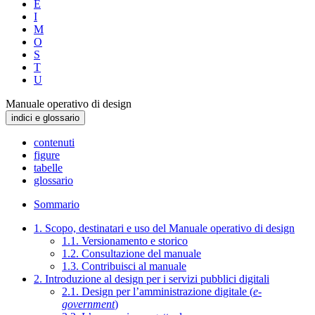
E
I
M
O
S
T
U
Manuale operativo di design
indici e glossario
contenuti
figure
tabelle
glossario
Sommario
1. Scopo, destinatari e uso del Manuale operativo di design
1.1. Versionamento e storico
1.2. Consultazione del manuale
1.3. Contribuisci al manuale
2. Introduzione al design per i servizi pubblici digitali
2.1. Design per l’amministrazione digitale (
e-
government
)