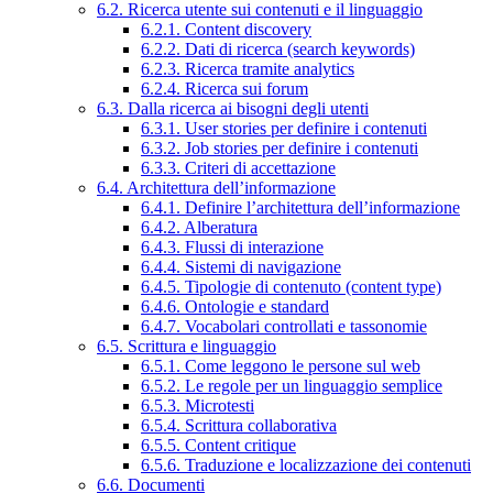
6.2. Ricerca utente sui contenuti e il linguaggio
6.2.1. Content discovery
6.2.2. Dati di ricerca (search keywords)
6.2.3. Ricerca tramite analytics
6.2.4. Ricerca sui forum
6.3. Dalla ricerca ai bisogni degli utenti
6.3.1. User stories per definire i contenuti
6.3.2. Job stories per definire i contenuti
6.3.3. Criteri di accettazione
6.4. Architettura dell’informazione
6.4.1. Definire l’architettura dell’informazione
6.4.2. Alberatura
6.4.3. Flussi di interazione
6.4.4. Sistemi di navigazione
6.4.5. Tipologie di contenuto (content type)
6.4.6. Ontologie e standard
6.4.7. Vocabolari controllati e tassonomie
6.5. Scrittura e linguaggio
6.5.1. Come leggono le persone sul web
6.5.2. Le regole per un linguaggio semplice
6.5.3. Microtesti
6.5.4. Scrittura collaborativa
6.5.5. Content critique
6.5.6. Traduzione e localizzazione dei contenuti
6.6. Documenti