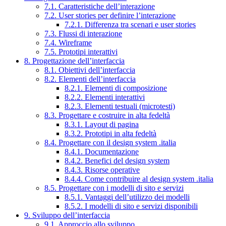
7.1. Caratteristiche dell’interazione
7.2. User stories per definire l’interazione
7.2.1. Differenza tra scenari e user stories
7.3. Flussi di interazione
7.4. Wireframe
7.5. Prototipi interattivi
8. Progettazione dell’interfaccia
8.1. Obiettivi dell’interfaccia
8.2. Elementi dell’interfaccia
8.2.1. Elementi di composizione
8.2.2. Elementi interattivi
8.2.3. Elementi testuali (microtesti)
8.3. Progettare e costruire in alta fedeltà
8.3.1. Layout di pagina
8.3.2. Prototipi in alta fedeltà
8.4. Progettare con il design system .italia
8.4.1. Documentazione
8.4.2. Benefici del design system
8.4.3. Risorse operative
8.4.4. Come contribuire al design system .italia
8.5. Progettare con i modelli di sito e servizi
8.5.1. Vantaggi dell’utilizzo dei modelli
8.5.2. I modelli di sito e servizi disponibili
9. Sviluppo dell’interfaccia
9.1. Approccio allo sviluppo