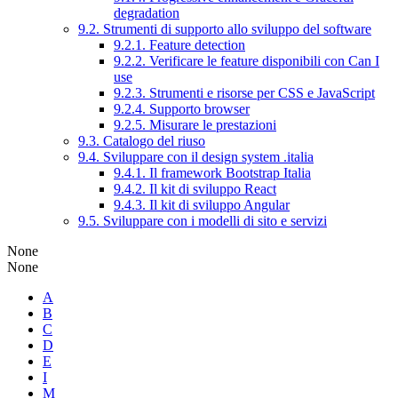
degradation
9.2. Strumenti di supporto allo sviluppo del software
9.2.1. Feature detection
9.2.2. Verificare le feature disponibili con Can I
use
9.2.3. Strumenti e risorse per CSS e JavaScript
9.2.4. Supporto browser
9.2.5. Misurare le prestazioni
9.3. Catalogo del riuso
9.4. Sviluppare con il design system .italia
9.4.1. Il framework Bootstrap Italia
9.4.2. Il kit di sviluppo React
9.4.3. Il kit di sviluppo Angular
9.5. Sviluppare con i modelli di sito e servizi
None
None
A
B
C
D
E
I
M