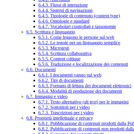
6.4.3. Flussi di interazione
6.4.4. Sistemi di navigazione
6.4.5. Tipologie di contenuto (content type)
6.4.6. Ontologie e standard
6.4.7. Vocabolari controllati e tassonomie
6.5. Scrittura e linguaggio
6.5.1. Come leggono le persone sul web
6.5.2. Le regole per un linguaggio semplice
6.5.3. Microtesti
6.5.4. Scrittura collaborativa
6.5.5. Content critique
6.5.6. Traduzione e localizzazione dei contenuti
6.6. Documenti
6.6.1. I documenti vanno sul web
6.6.2. Tipi di documenti
6.6.3. Formato di lettura dei documenti elettronici
6.6.4. Modalità di produzione dei documenti
6.7. Immagini e video
6.7.1. Testo alternativo (alt text) per le immagini
6.7.2. Sottotitoli per i video
6.7.3. Trascrizioni per i video
6.8. Proprietà intellettuale e privacy
6.8.1. Pubblicazione di contenuti prodotti dalla P
6.8.2. Pubblicazione di contenuti non prodotti dal