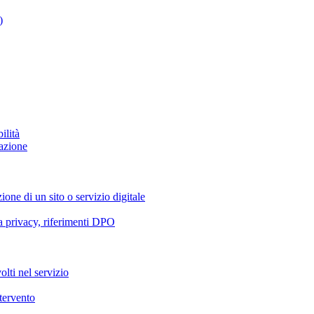
)
ilità
azione
ione di un sito o servizio digitale
va privacy, riferimenti DPO
olti nel servizio
ntervento