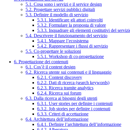
5.1. Cosa sono i servizi e il service design
5.2. Progettare servizi pubblici digitali
5.3. Definire il modello di servizio
5.3.1. Identificare gli attori coinvolti
5.3.2. Formulare la proposta di valore
5.3.3. Inquadrare gli elementi costitutivi del serviz
5.4. Descrivere il funzionamento del servizio
5.4.1. Mappare l’ecosistema
5.4.2. Rappresentare i flussi di servizio
5.5. Co-progettare le soluzioni
5.5.1. Workshop di co-progettazione
6. Progettazione dei contenuti
6.1. Cos’è il content design
6.2. Ricerca utente sui contenuti e il linguaggio
6.2.1. Content discovery
6.2.2. Dati di ricerca (search keywords)
6.2.3. Ricerca tramite analytics
6.2.4. Ricerca sui forum
6.3. Dalla ricerca ai bisogni degli utenti
6.3.1. User stories per definire i contenuti
6.3.2. Job stories per definire i contenuti
6.3.3. Criteri di accettazione
6.4. Architettura dell’informazione
6.4.1. Definire l’architettura dell’informazione
6.4.2. Alberatura