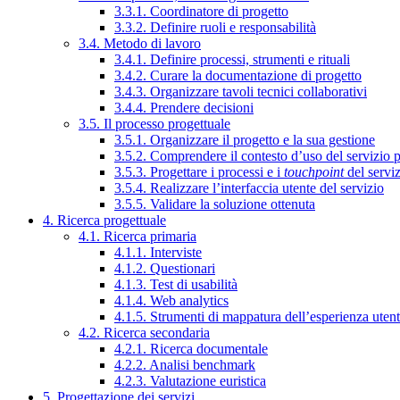
3.3.1. Coordinatore di progetto
3.3.2. Definire ruoli e responsabilità
3.4. Metodo di lavoro
3.4.1. Definire processi, strumenti e rituali
3.4.2. Curare la documentazione di progetto
3.4.3. Organizzare tavoli tecnici collaborativi
3.4.4. Prendere decisioni
3.5. Il processo progettuale
3.5.1. Organizzare il progetto e la sua gestione
3.5.2. Comprendere il contesto d’uso del servizio 
3.5.3. Progettare i processi e i
touchpoint
del servi
3.5.4. Realizzare l’interfaccia utente del servizio
3.5.5. Validare la soluzione ottenuta
4. Ricerca progettuale
4.1. Ricerca primaria
4.1.1. Interviste
4.1.2. Questionari
4.1.3. Test di usabilità
4.1.4. Web analytics
4.1.5. Strumenti di mappatura dell’esperienza uten
4.2. Ricerca secondaria
4.2.1. Ricerca documentale
4.2.2. Analisi benchmark
4.2.3. Valutazione euristica
5. Progettazione dei servizi