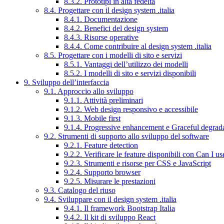
8.3.2. Prototipi in alta fedeltà
8.4. Progettare con il design system .italia
8.4.1. Documentazione
8.4.2. Benefici del design system
8.4.3. Risorse operative
8.4.4. Come contribuire al design system .italia
8.5. Progettare con i modelli di sito e servizi
8.5.1. Vantaggi dell’utilizzo dei modelli
8.5.2. I modelli di sito e servizi disponibili
9. Sviluppo dell’interfaccia
9.1. Approccio allo sviluppo
9.1.1. Attività preliminari
9.1.2. Web design responsivo e accessibile
9.1.3. Mobile first
9.1.4. Progressive enhancement e Graceful degrad
9.2. Strumenti di supporto allo sviluppo del software
9.2.1. Feature detection
9.2.2. Verificare le feature disponibili con Can I us
9.2.3. Strumenti e risorse per CSS e JavaScript
9.2.4. Supporto browser
9.2.5. Misurare le prestazioni
9.3. Catalogo del riuso
9.4. Sviluppare con il design system .italia
9.4.1. Il framework Bootstrap Italia
9.4.2. Il kit di sviluppo React