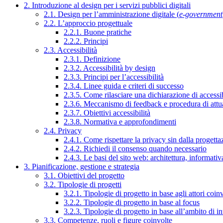
2. Introduzione al design per i servizi pubblici digitali
2.1. Design per l’amministrazione digitale (
e-government
2.2. L’approccio progettuale
2.2.1. Buone pratiche
2.2.2. Principi
2.3. Accessibilità
2.3.1. Definizione
2.3.2. Accessibilità by design
2.3.3. Principi per l’accessibilità
2.3.4. Linee guida e criteri di successo
2.3.5. Come rilasciare una dichiarazione di accessib
2.3.6. Meccanismo di feedback e procedura di attu
2.3.7. Obiettivi accessibilità
2.3.8. Normativa e approfondimenti
2.4. Privacy
2.4.1. Come rispettare la privacy sin dalla progettaz
2.4.2. Richiedi il consenso quando necessario
2.4.3. Le basi del sito web: architettura, informati
3. Pianificazione, gestione e strategia
3.1. Obiettivi del progetto
3.2. Tipologie di progetti
3.2.1. Tipologie di progetto in base agli attori coinv
3.2.2. Tipologie di progetto in base al focus
3.2.3. Tipologie di progetto in base all’ambito di i
3.3. Competenze, ruoli e figure coinvolte