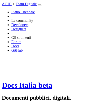
AGID
+
Team Digitale
Piano Triennale
Le community
Developers
Designers
Gli strumenti
Forum
Docs
GitHub
Docs Italia
beta
Documenti pubblici, digitali.