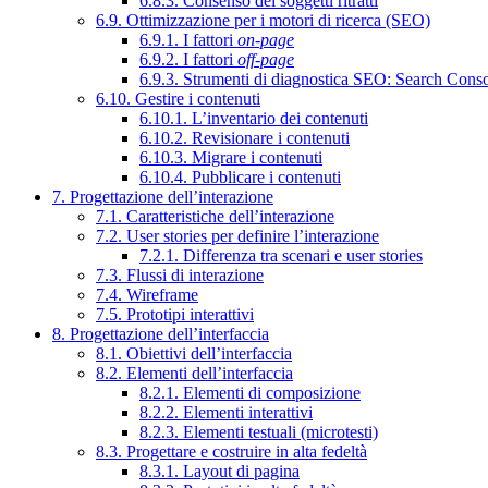
6.8.3. Consenso dei soggetti ritratti
6.9. Ottimizzazione per i motori di ricerca (SEO)
6.9.1. I fattori
on-page
6.9.2. I fattori
off-page
6.9.3. Strumenti di diagnostica SEO: Search Cons
6.10. Gestire i contenuti
6.10.1. L’inventario dei contenuti
6.10.2. Revisionare i contenuti
6.10.3. Migrare i contenuti
6.10.4. Pubblicare i contenuti
7. Progettazione dell’interazione
7.1. Caratteristiche dell’interazione
7.2. User stories per definire l’interazione
7.2.1. Differenza tra scenari e user stories
7.3. Flussi di interazione
7.4. Wireframe
7.5. Prototipi interattivi
8. Progettazione dell’interfaccia
8.1. Obiettivi dell’interfaccia
8.2. Elementi dell’interfaccia
8.2.1. Elementi di composizione
8.2.2. Elementi interattivi
8.2.3. Elementi testuali (microtesti)
8.3. Progettare e costruire in alta fedeltà
8.3.1. Layout di pagina