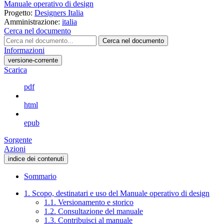
Manuale operativo di design
Progetto:
Designers Italia
Amministrazione:
italia
Cerca nel documento
Cerca nel documento
Informazioni
versione-corrente
Scarica
pdf
html
epub
Sorgente
Azioni
indice dei contenuti
Sommario
1. Scopo, destinatari e uso del Manuale operativo di design
1.1. Versionamento e storico
1.2. Consultazione del manuale
1.3. Contribuisci al manuale