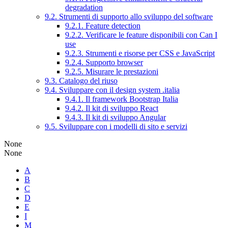
degradation
9.2. Strumenti di supporto allo sviluppo del software
9.2.1. Feature detection
9.2.2. Verificare le feature disponibili con Can I
use
9.2.3. Strumenti e risorse per CSS e JavaScript
9.2.4. Supporto browser
9.2.5. Misurare le prestazioni
9.3. Catalogo del riuso
9.4. Sviluppare con il design system .italia
9.4.1. Il framework Bootstrap Italia
9.4.2. Il kit di sviluppo React
9.4.3. Il kit di sviluppo Angular
9.5. Sviluppare con i modelli di sito e servizi
None
None
A
B
C
D
E
I
M