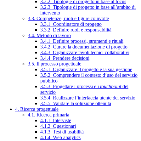
3.2.2. Tipologie di progetto in base al focus
3.2.3. Tipologie di progetto in base all’ambito di
intervento
3.3. Competenze, ruoli e figure coinvolte
3.3.1. Coordinatore di progetto
3.3.2. Definire ruoli e responsabilità
3.4. Metodo di lavoro
3.4.1. Definire processi, strumenti e rituali
3.4.2. Curare la documentazione di progetto
3.4.3. Organizzare tavoli tecnici collaborativi
3.4.4. Prendere decisioni
3.5. Il processo progettuale
3.5.1. Organizzare il progetto e la sua gestione
3.5.2. Comprendere il contesto d’uso del servizio
pubblico
3.5.3. Progettare i processi e i
touchpoint
del
servizio
3.5.4. Realizzare l’interfaccia utente del servizio
3.5.5. Validare la soluzione ottenuta
4. Ricerca progettuale
4.1. Ricerca primaria
4.1.1. Interviste
4.1.2. Questionari
4.1.3. Test di usabilità
4.1.4. Web analytics