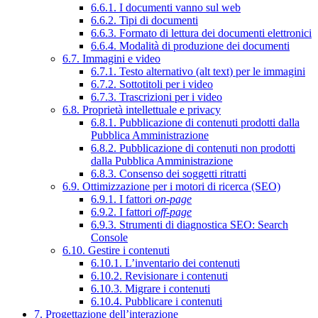
6.6.1. I documenti vanno sul web
6.6.2. Tipi di documenti
6.6.3. Formato di lettura dei documenti elettronici
6.6.4. Modalità di produzione dei documenti
6.7. Immagini e video
6.7.1. Testo alternativo (alt text) per le immagini
6.7.2. Sottotitoli per i video
6.7.3. Trascrizioni per i video
6.8. Proprietà intellettuale e privacy
6.8.1. Pubblicazione di contenuti prodotti dalla
Pubblica Amministrazione
6.8.2. Pubblicazione di contenuti non prodotti
dalla Pubblica Amministrazione
6.8.3. Consenso dei soggetti ritratti
6.9. Ottimizzazione per i motori di ricerca (SEO)
6.9.1. I fattori
on-page
6.9.2. I fattori
off-page
6.9.3. Strumenti di diagnostica SEO: Search
Console
6.10. Gestire i contenuti
6.10.1. L’inventario dei contenuti
6.10.2. Revisionare i contenuti
6.10.3. Migrare i contenuti
6.10.4. Pubblicare i contenuti
7. Progettazione dell’interazione