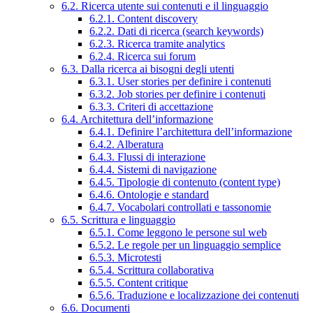
6.2. Ricerca utente sui contenuti e il linguaggio
6.2.1. Content discovery
6.2.2. Dati di ricerca (search keywords)
6.2.3. Ricerca tramite analytics
6.2.4. Ricerca sui forum
6.3. Dalla ricerca ai bisogni degli utenti
6.3.1. User stories per definire i contenuti
6.3.2. Job stories per definire i contenuti
6.3.3. Criteri di accettazione
6.4. Architettura dell’informazione
6.4.1. Definire l’architettura dell’informazione
6.4.2. Alberatura
6.4.3. Flussi di interazione
6.4.4. Sistemi di navigazione
6.4.5. Tipologie di contenuto (content type)
6.4.6. Ontologie e standard
6.4.7. Vocabolari controllati e tassonomie
6.5. Scrittura e linguaggio
6.5.1. Come leggono le persone sul web
6.5.2. Le regole per un linguaggio semplice
6.5.3. Microtesti
6.5.4. Scrittura collaborativa
6.5.5. Content critique
6.5.6. Traduzione e localizzazione dei contenuti
6.6. Documenti