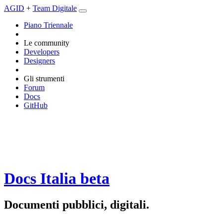
AGID
+
Team Digitale
Piano Triennale
Le community
Developers
Designers
Gli strumenti
Forum
Docs
GitHub
Docs Italia
beta
Documenti pubblici, digitali.