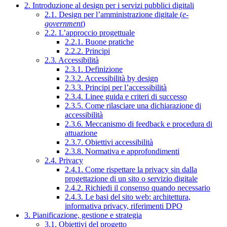
2. Introduzione al design per i servizi pubblici digitali
2.1. Design per l’amministrazione digitale (
e-
government
)
2.2. L’approccio progettuale
2.2.1. Buone pratiche
2.2.2. Principi
2.3. Accessibilità
2.3.1. Definizione
2.3.2. Accessibilità by design
2.3.3. Principi per l’accessibilità
2.3.4. Linee guida e criteri di successo
2.3.5. Come rilasciare una dichiarazione di
accessibilità
2.3.6. Meccanismo di feedback e procedura di
attuazione
2.3.7. Obiettivi accessibilità
2.3.8. Normativa e approfondimenti
2.4. Privacy
2.4.1. Come rispettare la privacy sin dalla
progettazione di un sito o servizio digitale
2.4.2. Richiedi il consenso quando necessario
2.4.3. Le basi del sito web: architettura,
informativa privacy, riferimenti DPO
3. Pianificazione, gestione e strategia
3.1. Obiettivi del progetto