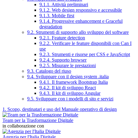
9.1.1. Attività preliminari
9.1.2. Web design responsivo e accessibile
9.1.3. Mobile first
9.1.4. Progressive enhancement e Graceful
degradation
9.2. Strumenti di supporto allo sviluppo del software
9.2.1. Feature detection
9.2.2. Verificare le feature disponibili con Can I
use
9.2.3. Strumenti e risorse per CSS e JavaScript
9.2.4. Supporto browser
9.2.5. Misurare le prestazioni
9.3. Catalogo del riuso
9.4. Sviluppare con il design system .italia
9.4.1. Il framework Bootstrap Italia
9.4.2. Il kit di sviluppo React
9.4.3. Il kit di sviluppo Angular
9.5. Sviluppare con i modelli di sito e servizi
1. Scopo, destinatari e uso del Manuale operativo di design
Team per la Trasformazione Digitale
in collaborazione con
Agenzia per l'Italia Digitale