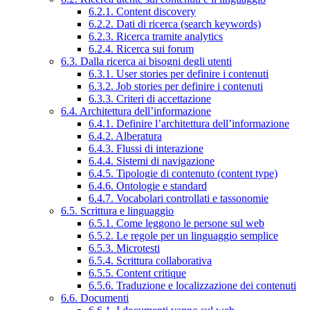
6.2.1. Content discovery
6.2.2. Dati di ricerca (search keywords)
6.2.3. Ricerca tramite analytics
6.2.4. Ricerca sui forum
6.3. Dalla ricerca ai bisogni degli utenti
6.3.1. User stories per definire i contenuti
6.3.2. Job stories per definire i contenuti
6.3.3. Criteri di accettazione
6.4. Architettura dell’informazione
6.4.1. Definire l’architettura dell’informazione
6.4.2. Alberatura
6.4.3. Flussi di interazione
6.4.4. Sistemi di navigazione
6.4.5. Tipologie di contenuto (content type)
6.4.6. Ontologie e standard
6.4.7. Vocabolari controllati e tassonomie
6.5. Scrittura e linguaggio
6.5.1. Come leggono le persone sul web
6.5.2. Le regole per un linguaggio semplice
6.5.3. Microtesti
6.5.4. Scrittura collaborativa
6.5.5. Content critique
6.5.6. Traduzione e localizzazione dei contenuti
6.6. Documenti