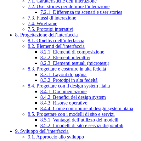
7.1. Caratteristiche dell’interazione
7.2. User stories per definire l’interazione
7.2.1. Differenza tra scenari e user stories
7.3. Flussi di interazione
7.4. Wireframe
7.5. Prototipi interattivi
8. Progettazione dell’interfaccia
8.1. Obiettivi dell’interfaccia
8.2. Elementi dell’interfaccia
8.2.1. Elementi di composizione
8.2.2. Elementi interattivi
8.2.3. Elementi testuali (microtesti)
8.3. Progettare e costruire in alta fedeltà
8.3.1. Layout di pagina
8.3.2. Prototipi in alta fedeltà
8.4. Progettare con il design system .italia
8.4.1. Documentazione
8.4.2. Benefici del design system
8.4.3. Risorse operative
8.4.4. Come contribuire al design system .italia
8.5. Progettare con i modelli di sito e servizi
8.5.1. Vantaggi dell’utilizzo dei modelli
8.5.2. I modelli di sito e servizi disponibili
9. Sviluppo dell’interfaccia
9.1. Approccio allo sviluppo