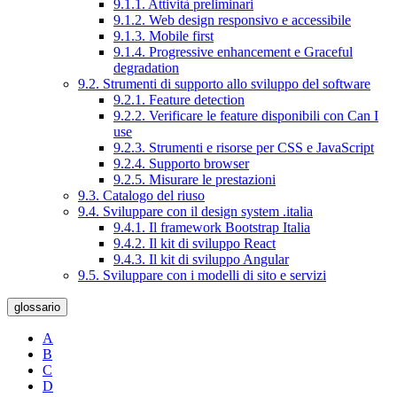
9.1.1. Attività preliminari
9.1.2. Web design responsivo e accessibile
9.1.3. Mobile first
9.1.4. Progressive enhancement e Graceful
degradation
9.2. Strumenti di supporto allo sviluppo del software
9.2.1. Feature detection
9.2.2. Verificare le feature disponibili con Can I
use
9.2.3. Strumenti e risorse per CSS e JavaScript
9.2.4. Supporto browser
9.2.5. Misurare le prestazioni
9.3. Catalogo del riuso
9.4. Sviluppare con il design system .italia
9.4.1. Il framework Bootstrap Italia
9.4.2. Il kit di sviluppo React
9.4.3. Il kit di sviluppo Angular
9.5. Sviluppare con i modelli di sito e servizi
glossario
A
B
C
D