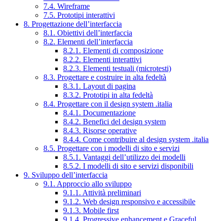
7.4. Wireframe
7.5. Prototipi interattivi
8. Progettazione dell’interfaccia
8.1. Obiettivi dell’interfaccia
8.2. Elementi dell’interfaccia
8.2.1. Elementi di composizione
8.2.2. Elementi interattivi
8.2.3. Elementi testuali (microtesti)
8.3. Progettare e costruire in alta fedeltà
8.3.1. Layout di pagina
8.3.2. Prototipi in alta fedeltà
8.4. Progettare con il design system .italia
8.4.1. Documentazione
8.4.2. Benefici del design system
8.4.3. Risorse operative
8.4.4. Come contribuire al design system .italia
8.5. Progettare con i modelli di sito e servizi
8.5.1. Vantaggi dell’utilizzo dei modelli
8.5.2. I modelli di sito e servizi disponibili
9. Sviluppo dell’interfaccia
9.1. Approccio allo sviluppo
9.1.1. Attività preliminari
9.1.2. Web design responsivo e accessibile
9.1.3. Mobile first
9.1.4. Progressive enhancement e Graceful