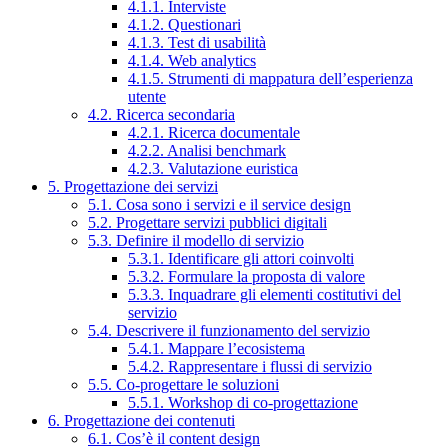
4.1.1. Interviste
4.1.2. Questionari
4.1.3. Test di usabilità
4.1.4. Web analytics
4.1.5. Strumenti di mappatura dell’esperienza
utente
4.2. Ricerca secondaria
4.2.1. Ricerca documentale
4.2.2. Analisi benchmark
4.2.3. Valutazione euristica
5. Progettazione dei servizi
5.1. Cosa sono i servizi e il service design
5.2. Progettare servizi pubblici digitali
5.3. Definire il modello di servizio
5.3.1. Identificare gli attori coinvolti
5.3.2. Formulare la proposta di valore
5.3.3. Inquadrare gli elementi costitutivi del
servizio
5.4. Descrivere il funzionamento del servizio
5.4.1. Mappare l’ecosistema
5.4.2. Rappresentare i flussi di servizio
5.5. Co-progettare le soluzioni
5.5.1. Workshop di co-progettazione
6. Progettazione dei contenuti
6.1. Cos’è il content design