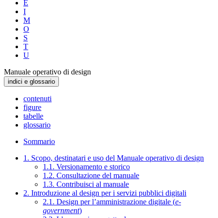
E
I
M
O
S
T
U
Manuale operativo di design
indici e glossario
contenuti
figure
tabelle
glossario
Sommario
1. Scopo, destinatari e uso del Manuale operativo di design
1.1. Versionamento e storico
1.2. Consultazione del manuale
1.3. Contribuisci al manuale
2. Introduzione al design per i servizi pubblici digitali
2.1. Design per l’amministrazione digitale (
e-
government
)