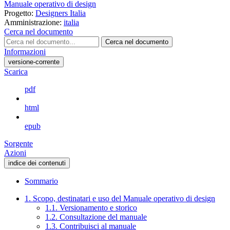
Manuale operativo di design
Progetto:
Designers Italia
Amministrazione:
italia
Cerca nel documento
Cerca nel documento
Informazioni
versione-corrente
Scarica
pdf
html
epub
Sorgente
Azioni
indice dei contenuti
Sommario
1. Scopo, destinatari e uso del Manuale operativo di design
1.1. Versionamento e storico
1.2. Consultazione del manuale
1.3. Contribuisci al manuale