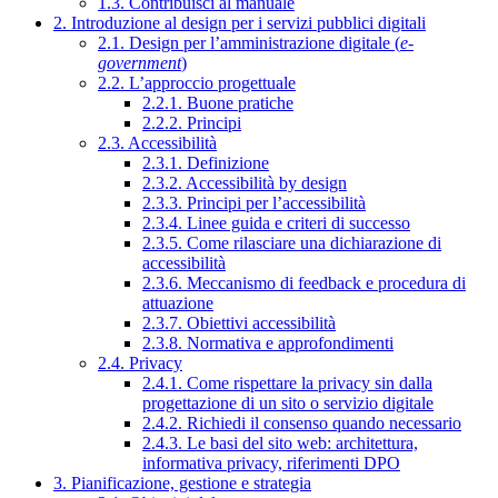
1.3. Contribuisci al manuale
2. Introduzione al design per i servizi pubblici digitali
2.1. Design per l’amministrazione digitale (
e-
government
)
2.2. L’approccio progettuale
2.2.1. Buone pratiche
2.2.2. Principi
2.3. Accessibilità
2.3.1. Definizione
2.3.2. Accessibilità by design
2.3.3. Principi per l’accessibilità
2.3.4. Linee guida e criteri di successo
2.3.5. Come rilasciare una dichiarazione di
accessibilità
2.3.6. Meccanismo di feedback e procedura di
attuazione
2.3.7. Obiettivi accessibilità
2.3.8. Normativa e approfondimenti
2.4. Privacy
2.4.1. Come rispettare la privacy sin dalla
progettazione di un sito o servizio digitale
2.4.2. Richiedi il consenso quando necessario
2.4.3. Le basi del sito web: architettura,
informativa privacy, riferimenti DPO
3. Pianificazione, gestione e strategia