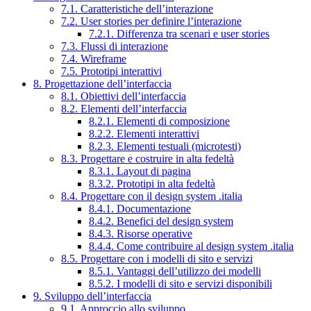
7.1. Caratteristiche dell’interazione
7.2. User stories per definire l’interazione
7.2.1. Differenza tra scenari e user stories
7.3. Flussi di interazione
7.4. Wireframe
7.5. Prototipi interattivi
8. Progettazione dell’interfaccia
8.1. Obiettivi dell’interfaccia
8.2. Elementi dell’interfaccia
8.2.1. Elementi di composizione
8.2.2. Elementi interattivi
8.2.3. Elementi testuali (microtesti)
8.3. Progettare e costruire in alta fedeltà
8.3.1. Layout di pagina
8.3.2. Prototipi in alta fedeltà
8.4. Progettare con il design system .italia
8.4.1. Documentazione
8.4.2. Benefici del design system
8.4.3. Risorse operative
8.4.4. Come contribuire al design system .italia
8.5. Progettare con i modelli di sito e servizi
8.5.1. Vantaggi dell’utilizzo dei modelli
8.5.2. I modelli di sito e servizi disponibili
9. Sviluppo dell’interfaccia
9.1. Approccio allo sviluppo