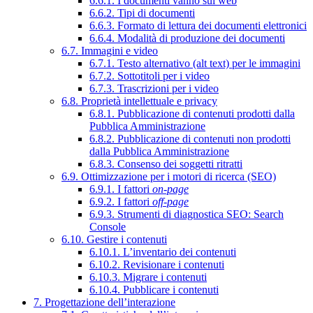
6.6.1. I documenti vanno sul web
6.6.2. Tipi di documenti
6.6.3. Formato di lettura dei documenti elettronici
6.6.4. Modalità di produzione dei documenti
6.7. Immagini e video
6.7.1. Testo alternativo (alt text) per le immagini
6.7.2. Sottotitoli per i video
6.7.3. Trascrizioni per i video
6.8. Proprietà intellettuale e privacy
6.8.1. Pubblicazione di contenuti prodotti dalla
Pubblica Amministrazione
6.8.2. Pubblicazione di contenuti non prodotti
dalla Pubblica Amministrazione
6.8.3. Consenso dei soggetti ritratti
6.9. Ottimizzazione per i motori di ricerca (SEO)
6.9.1. I fattori
on-page
6.9.2. I fattori
off-page
6.9.3. Strumenti di diagnostica SEO: Search
Console
6.10. Gestire i contenuti
6.10.1. L’inventario dei contenuti
6.10.2. Revisionare i contenuti
6.10.3. Migrare i contenuti
6.10.4. Pubblicare i contenuti
7. Progettazione dell’interazione