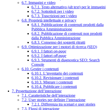
6.7. Immagini e video
6.7.1. Testo alternativo (alt text) per le immagini
6.7.2. Sottotitoli per i video
6.7.3. Trascrizioni per i video
6.8. Proprietà intellettuale e privacy
6.8.1. Pubblicazione di contenuti prodotti dalla
Pubblica Amministrazione
6.8.2. Pubblicazione di contenuti non prodotti
dalla Pubblica Amministrazione
6.8.3. Consenso dei soggetti ritratti
6.9. Ottimizzazione per i motori di ricerca (SEO)
6.9.1. I fattori
on-page
6.9.2. I fattori
off-page
6.9.3. Strumenti di diagnostica SEO: Search
Console
6.10. Gestire i contenuti
6.10.1. L’inventario dei contenuti
6.10.2. Revisionare i contenuti
6.10.3. Migrare i contenuti
6.10.4. Pubblicare i contenuti
7. Progettazione dell’interazione
7.1. Caratteristiche dell’interazione
7.2. User stories per definire l’interazione
7.2.1. Differenza tra scenari e user stories
7.3. Flussi di interazione