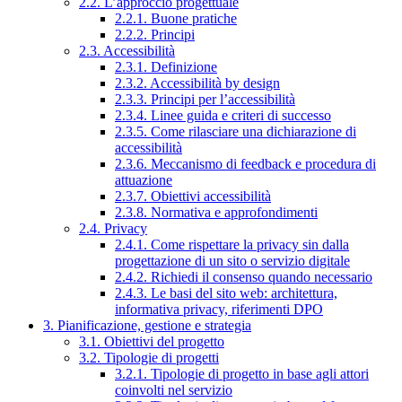
2.2. L’approccio progettuale
2.2.1. Buone pratiche
2.2.2. Principi
2.3. Accessibilità
2.3.1. Definizione
2.3.2. Accessibilità by design
2.3.3. Principi per l’accessibilità
2.3.4. Linee guida e criteri di successo
2.3.5. Come rilasciare una dichiarazione di
accessibilità
2.3.6. Meccanismo di feedback e procedura di
attuazione
2.3.7. Obiettivi accessibilità
2.3.8. Normativa e approfondimenti
2.4. Privacy
2.4.1. Come rispettare la privacy sin dalla
progettazione di un sito o servizio digitale
2.4.2. Richiedi il consenso quando necessario
2.4.3. Le basi del sito web: architettura,
informativa privacy, riferimenti DPO
3. Pianificazione, gestione e strategia
3.1. Obiettivi del progetto
3.2. Tipologie di progetti
3.2.1. Tipologie di progetto in base agli attori
coinvolti nel servizio