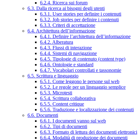
6.2.4. Ricerca sui forum
6.3. Dalla ricerca ai bisogni degli utenti
6.3.1. User stories per definire i contenuti
6.3.2. Job stories per definire i contenuti
6.3.3. Criteri di accettazione
6.4. Architettura dell’informazione
6.4.1. Definire l’architettura dell’informazione
6.4.2. Alberatura
6.4.3. Flussi di interazione
6.4.4. Sistemi di navigazione
6.4.5. Tipologie di contenuto (content type)
6.4.6. Ontologie e standard
6.4.7. Vocabolari controllati e tassonomie
6.5. Scrittura e linguaggio
6.5.1. Come leggono le persone sul web
6.5.2. Le regole per un linguaggio semplice
6.5.3. Microtesti
6.5.4. Scrittura collaborativa
6.5.5. Content critique
6.5.6. Traduzione e localizzazione dei contenuti
6.6. Documenti
6.6.1. I documenti vanno sul web
6.6.2. Tipi di documenti
6.6.3. Formato di lettura dei documenti elettronici
6.6.4. Modalità di produzione dei documenti