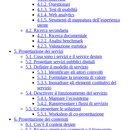
4.1.2. Questionari
4.1.3. Test di usabilità
4.1.4. Web analytics
4.1.5. Strumenti di mappatura dell’esperienza
utente
4.2. Ricerca secondaria
4.2.1. Ricerca documentale
4.2.2. Analisi benchmark
4.2.3. Valutazione euristica
5. Progettazione dei servizi
5.1. Cosa sono i servizi e il service design
5.2. Progettare servizi pubblici digitali
5.3. Definire il modello di servizio
5.3.1. Identificare gli attori coinvolti
5.3.2. Formulare la proposta di valore
5.3.3. Inquadrare gli elementi costitutivi del
servizio
5.4. Descrivere il funzionamento del servizio
5.4.1. Mappare l’ecosistema
5.4.2. Rappresentare i flussi di servizio
5.5. Co-progettare le soluzioni
5.5.1. Workshop di co-progettazione
6. Progettazione dei contenuti
6.1. Cos’è il content design
6.2. Ricerca utente sui contenuti e il linguaggio