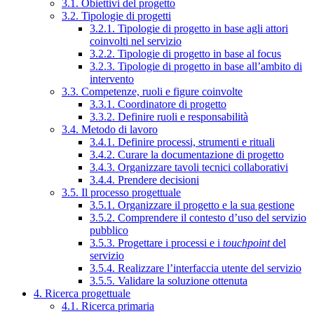
3.1. Obiettivi del progetto
3.2. Tipologie di progetti
3.2.1. Tipologie di progetto in base agli attori
coinvolti nel servizio
3.2.2. Tipologie di progetto in base al focus
3.2.3. Tipologie di progetto in base all’ambito di
intervento
3.3. Competenze, ruoli e figure coinvolte
3.3.1. Coordinatore di progetto
3.3.2. Definire ruoli e responsabilità
3.4. Metodo di lavoro
3.4.1. Definire processi, strumenti e rituali
3.4.2. Curare la documentazione di progetto
3.4.3. Organizzare tavoli tecnici collaborativi
3.4.4. Prendere decisioni
3.5. Il processo progettuale
3.5.1. Organizzare il progetto e la sua gestione
3.5.2. Comprendere il contesto d’uso del servizio
pubblico
3.5.3. Progettare i processi e i
touchpoint
del
servizio
3.5.4. Realizzare l’interfaccia utente del servizio
3.5.5. Validare la soluzione ottenuta
4. Ricerca progettuale
4.1. Ricerca primaria