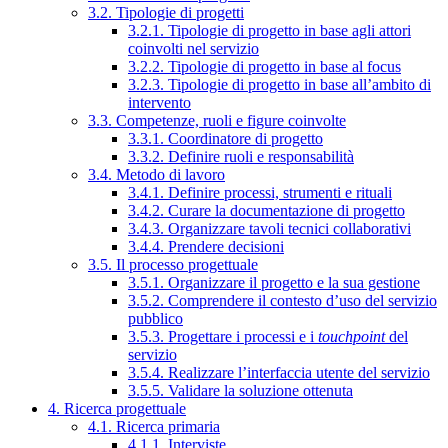
3.2. Tipologie di progetti
3.2.1. Tipologie di progetto in base agli attori
coinvolti nel servizio
3.2.2. Tipologie di progetto in base al focus
3.2.3. Tipologie di progetto in base all’ambito di
intervento
3.3. Competenze, ruoli e figure coinvolte
3.3.1. Coordinatore di progetto
3.3.2. Definire ruoli e responsabilità
3.4. Metodo di lavoro
3.4.1. Definire processi, strumenti e rituali
3.4.2. Curare la documentazione di progetto
3.4.3. Organizzare tavoli tecnici collaborativi
3.4.4. Prendere decisioni
3.5. Il processo progettuale
3.5.1. Organizzare il progetto e la sua gestione
3.5.2. Comprendere il contesto d’uso del servizio
pubblico
3.5.3. Progettare i processi e i
touchpoint
del
servizio
3.5.4. Realizzare l’interfaccia utente del servizio
3.5.5. Validare la soluzione ottenuta
4. Ricerca progettuale
4.1. Ricerca primaria
4.1.1. Interviste