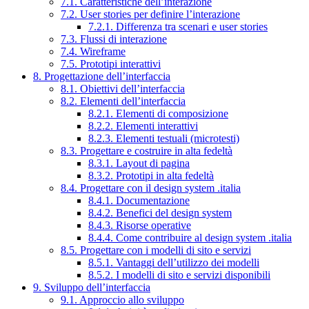
7.1. Caratteristiche dell’interazione
7.2. User stories per definire l’interazione
7.2.1. Differenza tra scenari e user stories
7.3. Flussi di interazione
7.4. Wireframe
7.5. Prototipi interattivi
8. Progettazione dell’interfaccia
8.1. Obiettivi dell’interfaccia
8.2. Elementi dell’interfaccia
8.2.1. Elementi di composizione
8.2.2. Elementi interattivi
8.2.3. Elementi testuali (microtesti)
8.3. Progettare e costruire in alta fedeltà
8.3.1. Layout di pagina
8.3.2. Prototipi in alta fedeltà
8.4. Progettare con il design system .italia
8.4.1. Documentazione
8.4.2. Benefici del design system
8.4.3. Risorse operative
8.4.4. Come contribuire al design system .italia
8.5. Progettare con i modelli di sito e servizi
8.5.1. Vantaggi dell’utilizzo dei modelli
8.5.2. I modelli di sito e servizi disponibili
9. Sviluppo dell’interfaccia
9.1. Approccio allo sviluppo