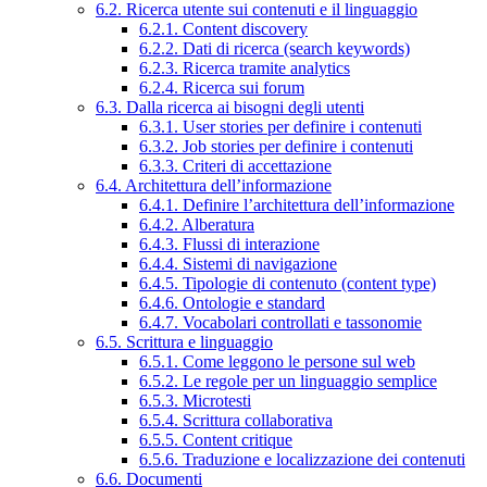
6.2. Ricerca utente sui contenuti e il linguaggio
6.2.1. Content discovery
6.2.2. Dati di ricerca (search keywords)
6.2.3. Ricerca tramite analytics
6.2.4. Ricerca sui forum
6.3. Dalla ricerca ai bisogni degli utenti
6.3.1. User stories per definire i contenuti
6.3.2. Job stories per definire i contenuti
6.3.3. Criteri di accettazione
6.4. Architettura dell’informazione
6.4.1. Definire l’architettura dell’informazione
6.4.2. Alberatura
6.4.3. Flussi di interazione
6.4.4. Sistemi di navigazione
6.4.5. Tipologie di contenuto (content type)
6.4.6. Ontologie e standard
6.4.7. Vocabolari controllati e tassonomie
6.5. Scrittura e linguaggio
6.5.1. Come leggono le persone sul web
6.5.2. Le regole per un linguaggio semplice
6.5.3. Microtesti
6.5.4. Scrittura collaborativa
6.5.5. Content critique
6.5.6. Traduzione e localizzazione dei contenuti
6.6. Documenti