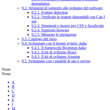
degradation
9.2. Strumenti di supporto allo sviluppo del software
9.2.1. Feature detection
9.2.2. Verificare le feature disponibili con Can I
use
9.2.3. Strumenti e risorse per CSS e JavaScript
9.2.4. Supporto browser
9.2.5. Misurare le prestazioni
9.3. Catalogo del riuso
9.4. Sviluppare con il design system .italia
9.4.1. Il framework Bootstrap Italia
9.4.2. Il kit di sviluppo React
9.4.3. Il kit di sviluppo Angular
9.5. Sviluppare con i modelli di sito e servizi
None
None
A
B
C
D
E
I
M