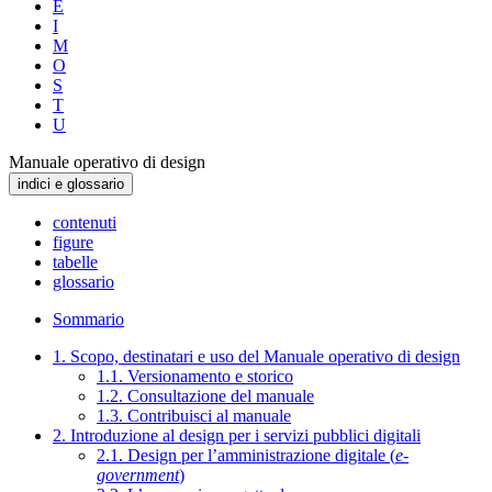
E
I
M
O
S
T
U
Manuale operativo di design
indici e glossario
contenuti
figure
tabelle
glossario
Sommario
1. Scopo, destinatari e uso del Manuale operativo di design
1.1. Versionamento e storico
1.2. Consultazione del manuale
1.3. Contribuisci al manuale
2. Introduzione al design per i servizi pubblici digitali
2.1. Design per l’amministrazione digitale (
e-
government
)