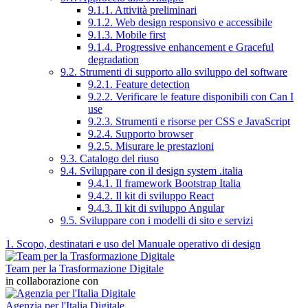
9.1.1. Attività preliminari
9.1.2. Web design responsivo e accessibile
9.1.3. Mobile first
9.1.4. Progressive enhancement e Graceful
degradation
9.2. Strumenti di supporto allo sviluppo del software
9.2.1. Feature detection
9.2.2. Verificare le feature disponibili con Can I
use
9.2.3. Strumenti e risorse per CSS e JavaScript
9.2.4. Supporto browser
9.2.5. Misurare le prestazioni
9.3. Catalogo del riuso
9.4. Sviluppare con il design system .italia
9.4.1. Il framework Bootstrap Italia
9.4.2. Il kit di sviluppo React
9.4.3. Il kit di sviluppo Angular
9.5. Sviluppare con i modelli di sito e servizi
1. Scopo, destinatari e uso del Manuale operativo di design
Team per la Trasformazione Digitale
in collaborazione con
Agenzia per l'Italia Digitale