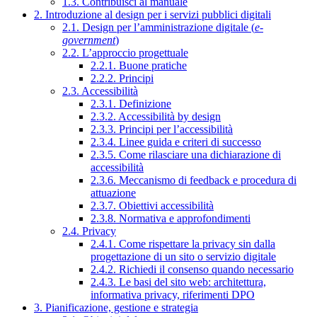
1.3. Contribuisci al manuale
2. Introduzione al design per i servizi pubblici digitali
2.1. Design per l’amministrazione digitale (
e-
government
)
2.2. L’approccio progettuale
2.2.1. Buone pratiche
2.2.2. Principi
2.3. Accessibilità
2.3.1. Definizione
2.3.2. Accessibilità by design
2.3.3. Principi per l’accessibilità
2.3.4. Linee guida e criteri di successo
2.3.5. Come rilasciare una dichiarazione di
accessibilità
2.3.6. Meccanismo di feedback e procedura di
attuazione
2.3.7. Obiettivi accessibilità
2.3.8. Normativa e approfondimenti
2.4. Privacy
2.4.1. Come rispettare la privacy sin dalla
progettazione di un sito o servizio digitale
2.4.2. Richiedi il consenso quando necessario
2.4.3. Le basi del sito web: architettura,
informativa privacy, riferimenti DPO
3. Pianificazione, gestione e strategia