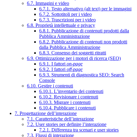
6.7. Immagini e video
6.7.1. Testo alternativo (alt text) per le immagini
6.7.2. Sottotitoli per i video
6.7.3. Trascrizioni per i video
6.8. Proprietà intellettuale e privacy
6.8.1. Pubblicazione di contenuti prodotti dalla
Pubblica Amministrazione
6.8.2. Pubblicazione di contenuti non prodotti
dalla Pubblica Amministrazione
6.8.3. Consenso dei soggetti ritratti
6.9. Ottimizzazione per i motori di ricerca (SEO)
6.9.1. I fattori
on-page
6.9.2. I fattori
off-page
6.9.3. Strumenti di diagnostica SEO: Search
Console
6.10. Gestire i contenuti
6.10.1. L’inventario dei contenuti
6.10.2. Revisionare i contenuti
6.10.3. Migrare i contenuti
6.10.4. Pubblicare i contenuti
7. Progettazione dell’interazione
7.1. Caratteristiche dell’interazione
7.2. User stories per definire l’interazione
7.2.1. Differenza tra scenari e user stories
7.3. Flussi di interazione