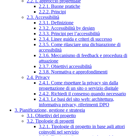
2.2. L’approccio progettuale
2.2.1. Buone pratiche
2.2.2. Principi
2.3. Accessibilità
2.3.1. Definizione
2.3.2. Accessibilità by design
2.3.3. Principi per l’accessibilità
2.3.4. Linee guida e criteri di successo
2.3.5. Come rilasciare una dichiarazione di
accessibilità
2.3.6. Meccanismo di feedback e procedura di
attuazione
2.3.7. Obiettivi accessibilità
2.3.8. Normativa e approfondimenti
2.4. Privacy
2.4.1. Come rispettare la privacy sin dalla
progettazione di un sito o servizio digitale
2.4.2. Richiedi il consenso quando necessario
2.4.3. Le basi del sito web: architettura,
informativa privacy, riferimenti DPO
3. Pianificazione, gestione e strategia
3.1. Obiettivi del progetto
3.2. Tipologie di progetti
3.2.1. Tipologie di progetto in base agli attori
coinvolti nel servizio