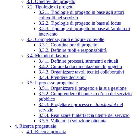
3.1. Obiettivi del progetto
3.2. Tipologie di progetti
3.2.1. Tipologie di progetto in base agli attori
coinvolti nel servizio
3.2.2. Tipologie di progetto in base al focus
3.2.3. Tipologie di progetto in base all’ambito di
intervento
3.3. Competenze, ruoli e figure coinvolte
3.3.1. Coordinatore di progetto
3.3.2. Definire ruoli e responsabilità
3.4. Metodo di lavoro
3.4.1. Definire processi, strumenti e rituali
3.4.2. Curare la documentazione di progetto
3.4.3. Organizzare tavoli tecnici collaborativi
3.4.4. Prendere decisioni
3.5. Il processo progettuale
3.5.1. Organizzare il progetto e la sua gestione
3.5.2. Comprendere il contesto d’uso del servizio
pubblico
3.5.3. Progettare i processi e i
touchpoint
del
servizio
3.5.4. Realizzare l’interfaccia utente del servizio
3.5.5. Validare la soluzione ottenuta
4. Ricerca progettuale
4.1. Ricerca primaria