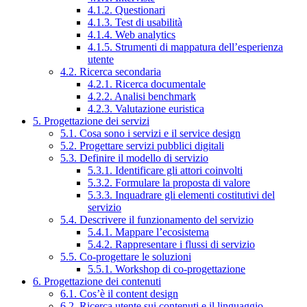
4.1.2. Questionari
4.1.3. Test di usabilità
4.1.4. Web analytics
4.1.5. Strumenti di mappatura dell’esperienza
utente
4.2. Ricerca secondaria
4.2.1. Ricerca documentale
4.2.2. Analisi benchmark
4.2.3. Valutazione euristica
5. Progettazione dei servizi
5.1. Cosa sono i servizi e il service design
5.2. Progettare servizi pubblici digitali
5.3. Definire il modello di servizio
5.3.1. Identificare gli attori coinvolti
5.3.2. Formulare la proposta di valore
5.3.3. Inquadrare gli elementi costitutivi del
servizio
5.4. Descrivere il funzionamento del servizio
5.4.1. Mappare l’ecosistema
5.4.2. Rappresentare i flussi di servizio
5.5. Co-progettare le soluzioni
5.5.1. Workshop di co-progettazione
6. Progettazione dei contenuti
6.1. Cos’è il content design
6.2. Ricerca utente sui contenuti e il linguaggio