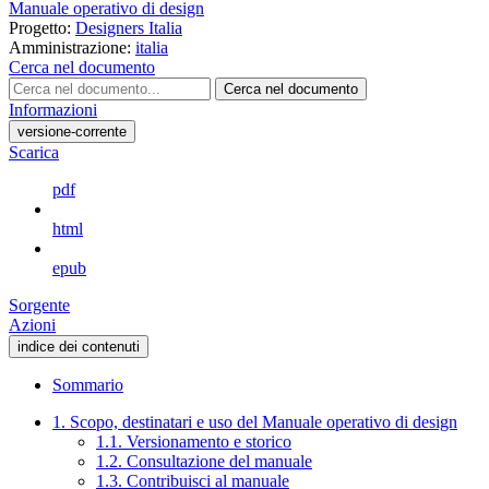
Manuale operativo di design
Progetto:
Designers Italia
Amministrazione:
italia
Cerca nel documento
Cerca nel documento
Informazioni
versione-corrente
Scarica
pdf
html
epub
Sorgente
Azioni
indice dei contenuti
Sommario
1. Scopo, destinatari e uso del Manuale operativo di design
1.1. Versionamento e storico
1.2. Consultazione del manuale
1.3. Contribuisci al manuale