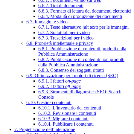
6.6.1. I documenti vanno sul web
6.6.2. Tipi di documenti
6.6.3. Formato di lettura dei documenti elettronici
6.6.4. Modalità di produzione dei documenti
6.7. Immagini e video
6.7.1. Testo alternativo (alt text) per le immagini
6.7.2. Sottotitoli per i video
6.7.3. Trascrizioni per i video
6.8. Proprietà intellettuale e privacy
6.8.1. Pubblicazione di contenuti prodotti dalla
Pubblica Amministrazione
6.8.2. Pubblicazione di contenuti non prodotti
dalla Pubblica Amministrazione
6.8.3. Consenso dei soggetti ritratti
6.9. Ottimizzazione per i motori di ricerca (SEO)
6.9.1. I fattori
on-page
6.9.2. I fattori
off-page
6.9.3. Strumenti di diagnostica SEO: Search
Console
6.10. Gestire i contenuti
6.10.1. L’inventario dei contenuti
6.10.2. Revisionare i contenuti
6.10.3. Migrare i contenuti
6.10.4. Pubblicare i contenuti
7. Progettazione dell’interazione