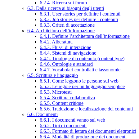
6.2.4. Ricerca sui forum
6.3. Dalla ricerca ai bisogni degli utenti
6.3.1. User stories per definire i contenuti
6.3.2. Job stories per definire i contenuti
6.3.3. Criteri di accettazione
6.4. Architettura dell’informazione
6.4.1. Definire l’architettura dell’informazione
6.4.2. Alberatura
6.4.3. Flussi di interazione
6.4.4. Sistemi di navigazione
6.4.5. Tipologie di contenuto (content type)
6.4.6. Ontologie e standard
6.4.7. Vocabolari controllati e tassonomie
6.5. Scrittura e linguaggio
6.5.1. Come leggono le persone sul web
6.5.2. Le regole per un linguaggio semplice
6.5.3. Microtesti
6.5.4. Scrittura collaborativa
6.5.5. Content critique
6.5.6. Traduzione e localizzazione dei contenuti
6.6. Documenti
6.6.1. I documenti vanno sul web
6.6.2. Tipi di documenti
6.6.3. Formato di lettura dei documenti elettronici
6.6.4. Modalità di produzione dei documenti