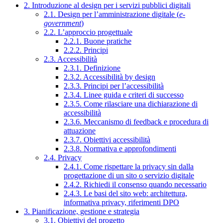
2. Introduzione al design per i servizi pubblici digitali
2.1. Design per l’amministrazione digitale (
e-
government
)
2.2. L’approccio progettuale
2.2.1. Buone pratiche
2.2.2. Principi
2.3. Accessibilità
2.3.1. Definizione
2.3.2. Accessibilità by design
2.3.3. Principi per l’accessibilità
2.3.4. Linee guida e criteri di successo
2.3.5. Come rilasciare una dichiarazione di
accessibilità
2.3.6. Meccanismo di feedback e procedura di
attuazione
2.3.7. Obiettivi accessibilità
2.3.8. Normativa e approfondimenti
2.4. Privacy
2.4.1. Come rispettare la privacy sin dalla
progettazione di un sito o servizio digitale
2.4.2. Richiedi il consenso quando necessario
2.4.3. Le basi del sito web: architettura,
informativa privacy, riferimenti DPO
3. Pianificazione, gestione e strategia
3.1. Obiettivi del progetto