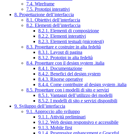
7.4. Wireframe
7.5. Prototipi interattivi
8. Progettazione dell’interfaccia
8.1. Obiettivi dell’interfaccia
8.2. Elementi dell’interfaccia
8.2.1. Elementi di composizione
8.2.2. Elementi interattivi
8.2.3. Elementi testuali (microtesti)
8.3. Progettare e costruire in alta fedeltà
8.3.1. Layout di pagina
8.3.2. Prototipi in alta fedeltà
8.4. Progettare con il design system .italia
8.4.1. Documentazione
8.4.2. Benefici del design system
8.4.3. Risorse operative
8.4.4. Come contribuire al design system .italia
8.5. Progettare con i modelli di sito e servizi
8.5.1. Vantaggi dell’utilizzo dei modelli
8.5.2. I modelli di sito e servizi disponibili
9. Sviluppo dell’interfaccia
9.1. Approccio allo sviluppo
9.1.1. Attività preliminari
9.1.2. Web design responsivo e accessibile
9.1.3. Mobile first
9.1.4. Progressive enhancement e Graceful