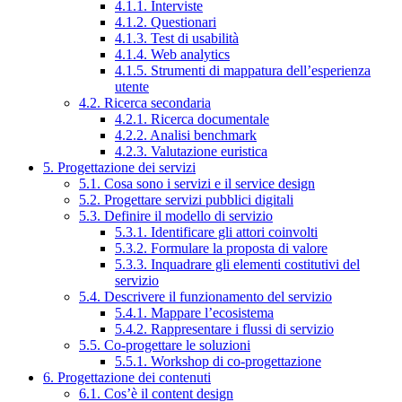
4.1.1. Interviste
4.1.2. Questionari
4.1.3. Test di usabilità
4.1.4. Web analytics
4.1.5. Strumenti di mappatura dell’esperienza
utente
4.2. Ricerca secondaria
4.2.1. Ricerca documentale
4.2.2. Analisi benchmark
4.2.3. Valutazione euristica
5. Progettazione dei servizi
5.1. Cosa sono i servizi e il service design
5.2. Progettare servizi pubblici digitali
5.3. Definire il modello di servizio
5.3.1. Identificare gli attori coinvolti
5.3.2. Formulare la proposta di valore
5.3.3. Inquadrare gli elementi costitutivi del
servizio
5.4. Descrivere il funzionamento del servizio
5.4.1. Mappare l’ecosistema
5.4.2. Rappresentare i flussi di servizio
5.5. Co-progettare le soluzioni
5.5.1. Workshop di co-progettazione
6. Progettazione dei contenuti
6.1. Cos’è il content design