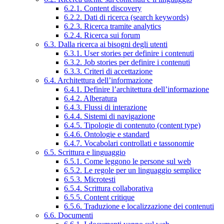
6.2.1. Content discovery
6.2.2. Dati di ricerca (search keywords)
6.2.3. Ricerca tramite analytics
6.2.4. Ricerca sui forum
6.3. Dalla ricerca ai bisogni degli utenti
6.3.1. User stories per definire i contenuti
6.3.2. Job stories per definire i contenuti
6.3.3. Criteri di accettazione
6.4. Architettura dell’informazione
6.4.1. Definire l’architettura dell’informazione
6.4.2. Alberatura
6.4.3. Flussi di interazione
6.4.4. Sistemi di navigazione
6.4.5. Tipologie di contenuto (content type)
6.4.6. Ontologie e standard
6.4.7. Vocabolari controllati e tassonomie
6.5. Scrittura e linguaggio
6.5.1. Come leggono le persone sul web
6.5.2. Le regole per un linguaggio semplice
6.5.3. Microtesti
6.5.4. Scrittura collaborativa
6.5.5. Content critique
6.5.6. Traduzione e localizzazione dei contenuti
6.6. Documenti