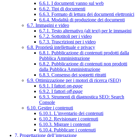
6.6.1. I documenti vanno sul web
6.6.2. Tipi di documenti
6.6.3. Formato di lettura dei documenti elettronici
6.6.4. Modalità di produzione dei documenti
6.7. Immagini e video
6.7.1. Testo alternativo (alt text) per le immagini
6.7.2. Sottotitoli per i video
6.7.3. Trascrizioni per i video
6.8. Proprietà intellettuale e privacy
6.8.1. Pubblicazione di contenuti prodotti dalla
Pubblica Amministrazione
6.8.2. Pubblicazione di contenuti non prodotti
dalla Pubblica Amministrazione
6.8.3. Consenso dei soggetti ritratti
6.9. Ottimizzazione per i motori di ricerca (SEO)
6.9.1. I fattori
on-page
6.9.2. I fattori
off-page
6.9.3. Strumenti di diagnostica SEO: Search
Console
6.10. Gestire i contenuti
6.10.1. L’inventario dei contenuti
6.10.2. Revisionare i contenuti
6.10.3. Migrare i contenuti
6.10.4. Pubblicare i contenuti
7. Progettazione dell’interazione