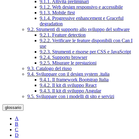
9.1.1. Attività preliminari
9.1.2. Web design responsivo e accessibile
9.1.3. Mobile first
9.1.4. Progressive enhancement e Graceful
degradation
9.2. Strumenti di supporto allo sviluppo del software
9.2.1. Feature detection
9.2.2. Verificare le feature disponibili con Can I
use
9.2.3. Strumenti e risorse per CSS e JavaScript
9.2.4. Supporto browser
9.2.5. Misurare le prestazioni
9.3. Catalogo del riuso
9.4. Sviluppare con il design system .italia
9.4.1. Il framework Bootstrap Italia
9.4.2. Il kit di sviluppo React
9.4.3. Il kit di sviluppo Angular
9.5. Sviluppare con i modelli di sito e servizi
glossario
A
B
C
D