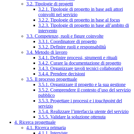
3.2. Tipologie di progetti
3.2.1. Tipologie di progetto in base agli attori
coinvolti nel servizio
3.2.2. Tipologie di progetto in base al focus
3.2.3. Tipologie di progetto in base all’ambito di
intervento
3.3. Competenze, ruoli e figure coinvolte
3.3.1. Coordinatore di progetto
3.3.2. Definire ruoli e responsabilità
3.4. Metodo di lavoro
3.4.1. Definire processi, strumenti e rituali
3.4.2. Curare la documentazione di progetto
3.4.3. Organizzare tavoli tecnici collaborativi
3.4.4. Prendere decisioni
3.5. Il processo progettuale
3.5.1. Organizzare il progetto e la sua gestione
3.5.2. Comprendere il contesto d’uso del servizio
pubblico
3.5.3. Progettare i processi e i
touchpoint
del
servizio
3.5.4. Realizzare l’interfaccia utente del servizio
3.5.5. Validare la soluzione ottenuta
4. Ricerca progettuale
4.1. Ricerca primaria
4.1.1. Interviste