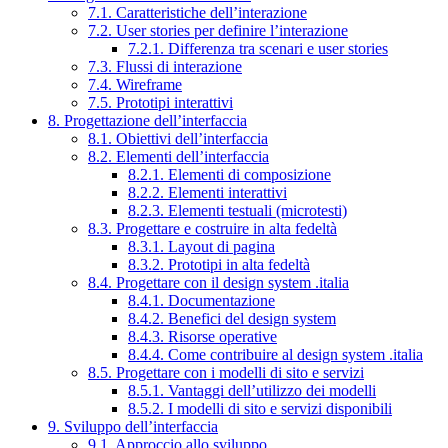
7.1. Caratteristiche dell’interazione
7.2. User stories per definire l’interazione
7.2.1. Differenza tra scenari e user stories
7.3. Flussi di interazione
7.4. Wireframe
7.5. Prototipi interattivi
8. Progettazione dell’interfaccia
8.1. Obiettivi dell’interfaccia
8.2. Elementi dell’interfaccia
8.2.1. Elementi di composizione
8.2.2. Elementi interattivi
8.2.3. Elementi testuali (microtesti)
8.3. Progettare e costruire in alta fedeltà
8.3.1. Layout di pagina
8.3.2. Prototipi in alta fedeltà
8.4. Progettare con il design system .italia
8.4.1. Documentazione
8.4.2. Benefici del design system
8.4.3. Risorse operative
8.4.4. Come contribuire al design system .italia
8.5. Progettare con i modelli di sito e servizi
8.5.1. Vantaggi dell’utilizzo dei modelli
8.5.2. I modelli di sito e servizi disponibili
9. Sviluppo dell’interfaccia
9.1. Approccio allo sviluppo