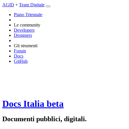
AGID
+
Team Digitale
Piano Triennale
Le community
Developers
Designers
Gli strumenti
Forum
Docs
GitHub
Docs Italia
beta
Documenti pubblici, digitali.