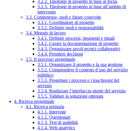
3.2.2. Tipologie di progetto in base al focus
3.2.3. Tipologie di progetto in base all’ambito di
intervento
3.3. Competenze, ruoli e figure coinvolte
3.3.1. Coordinatore di progetto
3.3.2. Definire ruoli e responsabilità
3.4. Metodo di lavoro
3.4.1. Definire processi, strumenti e rituali
3.4.2. Curare la documentazione di progetto
3.4.3. Organizzare tavoli tecnici collaborativi
3.4.4. Prendere decisioni
3.5. Il processo progettuale
3.5.1. Organizzare il progetto e la sua gestione
3.5.2. Comprendere il contesto d’uso del servizio
pubblico
3.5.3. Progettare i processi e i
touchpoint
del
servizio
3.5.4. Realizzare l’interfaccia utente del servizio
3.5.5. Validare la soluzione ottenuta
4. Ricerca progettuale
4.1. Ricerca primaria
4.1.1. Interviste
4.1.2. Questionari
4.1.3. Test di usabilità
4.1.4. Web analytics