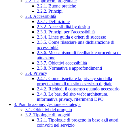
2.2. L’approccio progettuale
2.2.1. Buone pratiche
2.2.2. Principi
2.3. Accessibilità
2.3.1. Definizione
2.3.2. Accessibilità by design
2.3.3. Principi per l’accessibilità
2.3.4. Linee guida e criteri di successo
2.3.5. Come rilasciare una dichiarazione di
accessibilità
2.3.6. Meccanismo di feedback e procedura di
attuazione
2.3.7. Obiettivi accessibilità
2.3.8. Normativa e approfondimenti
2.4. Privacy
2.4.1. Come rispettare la privacy sin dalla
progettazione di un sito o servizio digitale
2.4.2. Richiedi il consenso quando necessario
2.4.3. Le basi del sito web: architettura,
informativa privacy, riferimenti DPO
3. Pianificazione, gestione e strategia
3.1. Obiettivi del progetto
3.2. Tipologie di progetti
3.2.1. Tipologie di progetto in base agli attori
coinvolti nel servizio