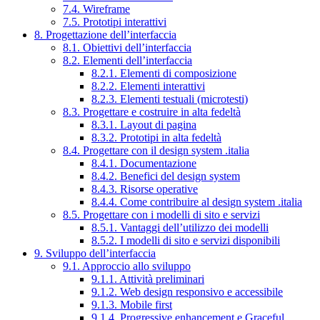
7.4. Wireframe
7.5. Prototipi interattivi
8. Progettazione dell’interfaccia
8.1. Obiettivi dell’interfaccia
8.2. Elementi dell’interfaccia
8.2.1. Elementi di composizione
8.2.2. Elementi interattivi
8.2.3. Elementi testuali (microtesti)
8.3. Progettare e costruire in alta fedeltà
8.3.1. Layout di pagina
8.3.2. Prototipi in alta fedeltà
8.4. Progettare con il design system .italia
8.4.1. Documentazione
8.4.2. Benefici del design system
8.4.3. Risorse operative
8.4.4. Come contribuire al design system .italia
8.5. Progettare con i modelli di sito e servizi
8.5.1. Vantaggi dell’utilizzo dei modelli
8.5.2. I modelli di sito e servizi disponibili
9. Sviluppo dell’interfaccia
9.1. Approccio allo sviluppo
9.1.1. Attività preliminari
9.1.2. Web design responsivo e accessibile
9.1.3. Mobile first
9.1.4. Progressive enhancement e Graceful