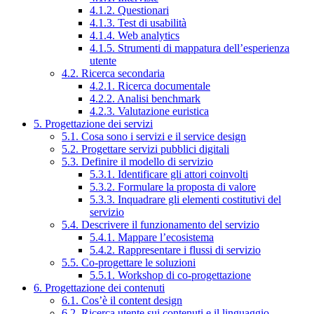
4.1.2. Questionari
4.1.3. Test di usabilità
4.1.4. Web analytics
4.1.5. Strumenti di mappatura dell’esperienza
utente
4.2. Ricerca secondaria
4.2.1. Ricerca documentale
4.2.2. Analisi benchmark
4.2.3. Valutazione euristica
5. Progettazione dei servizi
5.1. Cosa sono i servizi e il service design
5.2. Progettare servizi pubblici digitali
5.3. Definire il modello di servizio
5.3.1. Identificare gli attori coinvolti
5.3.2. Formulare la proposta di valore
5.3.3. Inquadrare gli elementi costitutivi del
servizio
5.4. Descrivere il funzionamento del servizio
5.4.1. Mappare l’ecosistema
5.4.2. Rappresentare i flussi di servizio
5.5. Co-progettare le soluzioni
5.5.1. Workshop di co-progettazione
6. Progettazione dei contenuti
6.1. Cos’è il content design
6.2. Ricerca utente sui contenuti e il linguaggio