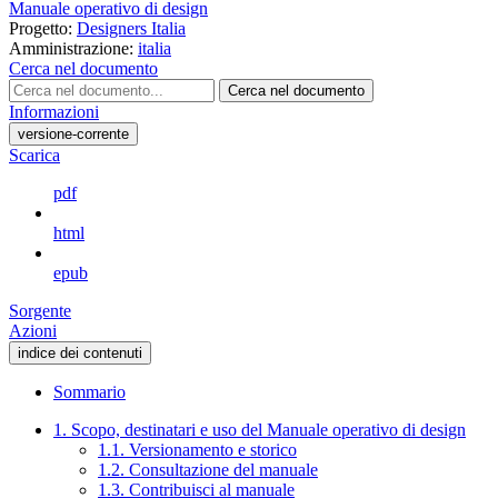
Manuale operativo di design
Progetto:
Designers Italia
Amministrazione:
italia
Cerca nel documento
Cerca nel documento
Informazioni
versione-corrente
Scarica
pdf
html
epub
Sorgente
Azioni
indice dei contenuti
Sommario
1. Scopo, destinatari e uso del Manuale operativo di design
1.1. Versionamento e storico
1.2. Consultazione del manuale
1.3. Contribuisci al manuale