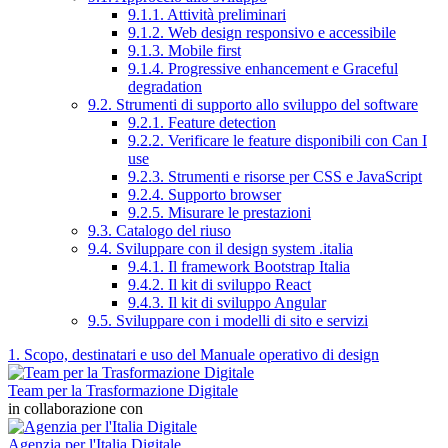
9.1.1. Attività preliminari
9.1.2. Web design responsivo e accessibile
9.1.3. Mobile first
9.1.4. Progressive enhancement e Graceful
degradation
9.2. Strumenti di supporto allo sviluppo del software
9.2.1. Feature detection
9.2.2. Verificare le feature disponibili con Can I
use
9.2.3. Strumenti e risorse per CSS e JavaScript
9.2.4. Supporto browser
9.2.5. Misurare le prestazioni
9.3. Catalogo del riuso
9.4. Sviluppare con il design system .italia
9.4.1. Il framework Bootstrap Italia
9.4.2. Il kit di sviluppo React
9.4.3. Il kit di sviluppo Angular
9.5. Sviluppare con i modelli di sito e servizi
1. Scopo, destinatari e uso del Manuale operativo di design
Team per la Trasformazione Digitale
in collaborazione con
Agenzia per l'Italia Digitale