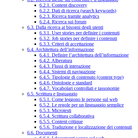
6.2.1. Content discovery
6.2.2. Dati di ricerca (search keywords)
6.2.3. Ricerca tramite analytics
6.2.4. Ricerca sui forum
6.3. Dalla ricerca ai bisogni degli utenti
6.3.1. User stories per definire i contenuti
6.3.2. Job stories per definire i contenuti
6.3.3. Criteri di accettazione
6.4. Architettura dell’informazione
6.4.1. Definire l’architettura dell’informazione
6.4.2. Alberatura
6.4.3. Flussi di interazione
6.4.4. Sistemi di navigazione
6.4.5. Tipologie di contenuto (content type)
6.4.6. Ontologie e standard
6.4.7. Vocabolari controllati e tassonomie
6.5. Scrittura e linguaggio
6.5.1. Come leggono le persone sul web
6.5.2. Le regole per un linguaggio semplice
6.5.3. Microtesti
6.5.4. Scrittura collaborativa
6.5.5. Content critique
6.5.6. Traduzione e localizzazione dei contenuti
6.6. Documenti