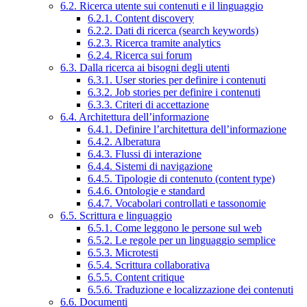
6.2. Ricerca utente sui contenuti e il linguaggio
6.2.1. Content discovery
6.2.2. Dati di ricerca (search keywords)
6.2.3. Ricerca tramite analytics
6.2.4. Ricerca sui forum
6.3. Dalla ricerca ai bisogni degli utenti
6.3.1. User stories per definire i contenuti
6.3.2. Job stories per definire i contenuti
6.3.3. Criteri di accettazione
6.4. Architettura dell’informazione
6.4.1. Definire l’architettura dell’informazione
6.4.2. Alberatura
6.4.3. Flussi di interazione
6.4.4. Sistemi di navigazione
6.4.5. Tipologie di contenuto (content type)
6.4.6. Ontologie e standard
6.4.7. Vocabolari controllati e tassonomie
6.5. Scrittura e linguaggio
6.5.1. Come leggono le persone sul web
6.5.2. Le regole per un linguaggio semplice
6.5.3. Microtesti
6.5.4. Scrittura collaborativa
6.5.5. Content critique
6.5.6. Traduzione e localizzazione dei contenuti
6.6. Documenti