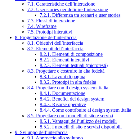
7.1. Caratteristiche dell’interazione
7.2. User stories per definire l’interazione
7.2.1. Differenza tra scenari e user stories
7.3. Flussi di interazione
7.4. Wireframe
7.5. Prototipi interattivi
8. Progettazione dell’interfaccia
8.1. Obiettivi dell’interfaccia
8.2. Elementi dell’interfaccia
8.2.1. Elementi di composizione
8.2.2. Elementi interattivi
8.2.3. Elementi testuali (microtesti)
8.3. Progettare e costruire in alta fedeltà
8.3.1. Layout di pagina
8.3.2. Prototipi in alta fedeltà
8.4. Progettare con il design system .italia
8.4.1. Documentazione
8.4.2. Benefici del design system
8.4.3. Risorse operative
8.4.4. Come contribuire al design system .italia
8.5. Progettare con i modelli di sito e servizi
8.5.1. Vantaggi dell’utilizzo dei modelli
8.5.2. I modelli di sito e servizi disponibili
9. Sviluppo dell’interfaccia
9.1. Approccio allo sviluppo