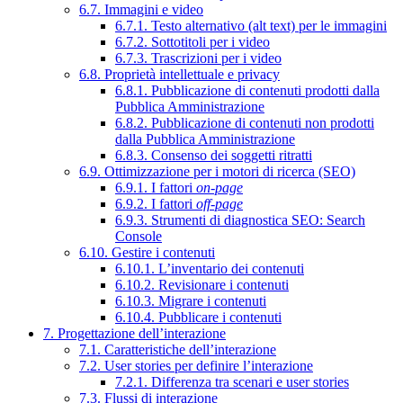
6.7. Immagini e video
6.7.1. Testo alternativo (alt text) per le immagini
6.7.2. Sottotitoli per i video
6.7.3. Trascrizioni per i video
6.8. Proprietà intellettuale e privacy
6.8.1. Pubblicazione di contenuti prodotti dalla
Pubblica Amministrazione
6.8.2. Pubblicazione di contenuti non prodotti
dalla Pubblica Amministrazione
6.8.3. Consenso dei soggetti ritratti
6.9. Ottimizzazione per i motori di ricerca (SEO)
6.9.1. I fattori
on-page
6.9.2. I fattori
off-page
6.9.3. Strumenti di diagnostica SEO: Search
Console
6.10. Gestire i contenuti
6.10.1. L’inventario dei contenuti
6.10.2. Revisionare i contenuti
6.10.3. Migrare i contenuti
6.10.4. Pubblicare i contenuti
7. Progettazione dell’interazione
7.1. Caratteristiche dell’interazione
7.2. User stories per definire l’interazione
7.2.1. Differenza tra scenari e user stories
7.3. Flussi di interazione