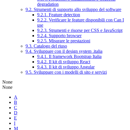
degradation
9.2. Strumenti di supporto allo sviluppo del software
9.2.1. Feature detection
9.2.2. Verificare le feature disponibili con Can I
use
9.2.3. Strumenti e risorse per CSS e JavaScript
9.2.4. Supporto browser
9.2.5. Misurare le prestazioni
9.3. Catalogo del riuso
9.4. Sviluppare con il design system .italia
9.4.1. Il framework Bootstrap Italia
9.4.2. Il kit di sviluppo React
9.4.3. Il kit di sviluppo Angular
9.5. Sviluppare con i modelli di sito e servizi
None
None
A
B
C
D
E
I
M