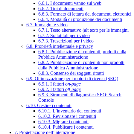
6.6.1. I documenti vanno sul web
6.6.2. Tipi di documenti
6.6.3. Formato di lettura dei documenti elettronici
6.6.4. Modalità di produzione dei documenti
6.7. Immagini e video
6.7.1. Testo alternativo (alt text) per le immagini
6.7.2. Sottotitoli per i video
6.7.3. Trascrizioni per i video
6.8. Proprietà intellettuale e privacy
6.8.1. Pubblicazione di contenuti prodotti dalla
Pubblica Amministrazione
6.8.2. Pubblicazione di contenuti non prodotti
dalla Pubblica Amministrazione
6.8.3. Consenso dei soggetti ritratti
6.9. Ottimizzazione per i motori di ricerca (SEO)
6.9.1. I fattori
on-page
6.9.2. I fattori
off-page
6.9.3. Strumenti di diagnostica SEO: Search
Console
6.10. Gestire i contenuti
6.10.1. L’inventario dei contenuti
6.10.2. Revisionare i contenuti
6.10.3. Migrare i contenuti
6.10.4. Pubblicare i contenuti
7. Progettazione dell’interazione