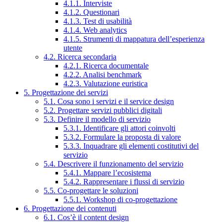
4.1.1. Interviste
4.1.2. Questionari
4.1.3. Test di usabilità
4.1.4. Web analytics
4.1.5. Strumenti di mappatura dell’esperienza
utente
4.2. Ricerca secondaria
4.2.1. Ricerca documentale
4.2.2. Analisi benchmark
4.2.3. Valutazione euristica
5. Progettazione dei servizi
5.1. Cosa sono i servizi e il service design
5.2. Progettare servizi pubblici digitali
5.3. Definire il modello di servizio
5.3.1. Identificare gli attori coinvolti
5.3.2. Formulare la proposta di valore
5.3.3. Inquadrare gli elementi costitutivi del
servizio
5.4. Descrivere il funzionamento del servizio
5.4.1. Mappare l’ecosistema
5.4.2. Rappresentare i flussi di servizio
5.5. Co-progettare le soluzioni
5.5.1. Workshop di co-progettazione
6. Progettazione dei contenuti
6.1. Cos’è il content design