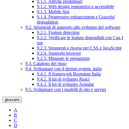
9.1.1. Attività preliminari
9.1.2. Web design responsivo e accessibile
9.1.3. Mobile first
9.1.4. Progressive enhancement e Graceful
degradation
9.2. Strumenti di supporto allo sviluppo del software
9.2.1. Feature detection
9.2.2. Verificare le feature disponibili con Can I
use
9.2.3. Strumenti e risorse per CSS e JavaScript
9.2.4. Supporto browser
9.2.5. Misurare le prestazioni
9.3. Catalogo del riuso
9.4. Sviluppare con il design system .italia
9.4.1. Il framework Bootstrap Italia
9.4.2. Il kit di sviluppo React
9.4.3. Il kit di sviluppo Angular
9.5. Sviluppare con i modelli di sito e servizi
glossario
A
B
C
D