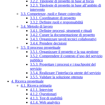
3.2.2. Tipologie di progetto in base al focus
3.2.3. Tipologie di progetto in base all’ambito di
intervento
3.3. Competenze, ruoli e figure coinvolte
3.3.1. Coordinatore di progetto
3.3.2. Definire ruoli e responsabilità
3.4. Metodo di lavoro
3.4.1. Definire processi, strumenti e rituali
3.4.2. Curare la documentazione di progetto
3.4.3. Organizzare tavoli tecnici collaborativi
3.4.4. Prendere decisioni
3.5. Il processo progettuale
3.5.1. Organizzare il progetto e la sua gestione
3.5.2. Comprendere il contesto d’uso del servizio
pubblico
3.5.3. Progettare i processi e i
touchpoint
del
servizio
3.5.4. Realizzare l’interfaccia utente del servizio
3.5.5. Validare la soluzione ottenuta
4. Ricerca progettuale
4.1. Ricerca primaria
4.1.1. Interviste
4.1.2. Questionari
4.1.3. Test di usabilità
4.1.4. Web analytics