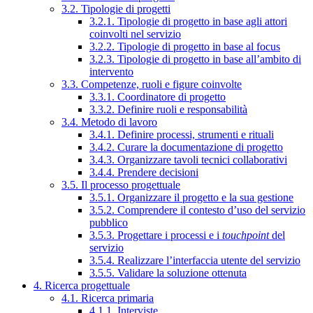
3.2. Tipologie di progetti
3.2.1. Tipologie di progetto in base agli attori
coinvolti nel servizio
3.2.2. Tipologie di progetto in base al focus
3.2.3. Tipologie di progetto in base all’ambito di
intervento
3.3. Competenze, ruoli e figure coinvolte
3.3.1. Coordinatore di progetto
3.3.2. Definire ruoli e responsabilità
3.4. Metodo di lavoro
3.4.1. Definire processi, strumenti e rituali
3.4.2. Curare la documentazione di progetto
3.4.3. Organizzare tavoli tecnici collaborativi
3.4.4. Prendere decisioni
3.5. Il processo progettuale
3.5.1. Organizzare il progetto e la sua gestione
3.5.2. Comprendere il contesto d’uso del servizio
pubblico
3.5.3. Progettare i processi e i
touchpoint
del
servizio
3.5.4. Realizzare l’interfaccia utente del servizio
3.5.5. Validare la soluzione ottenuta
4. Ricerca progettuale
4.1. Ricerca primaria
4.1.1. Interviste