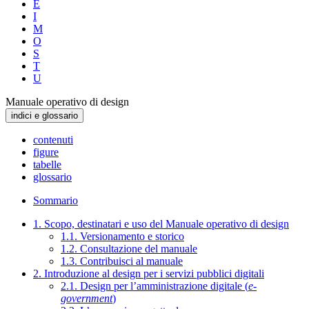
E
I
M
O
S
T
U
Manuale operativo di design
indici e glossario
contenuti
figure
tabelle
glossario
Sommario
1. Scopo, destinatari e uso del Manuale operativo di design
1.1. Versionamento e storico
1.2. Consultazione del manuale
1.3. Contribuisci al manuale
2. Introduzione al design per i servizi pubblici digitali
2.1. Design per l’amministrazione digitale (
e-
government
)