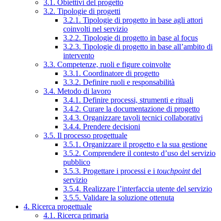
3.1. Obiettivi del progetto
3.2. Tipologie di progetti
3.2.1. Tipologie di progetto in base agli attori
coinvolti nel servizio
3.2.2. Tipologie di progetto in base al focus
3.2.3. Tipologie di progetto in base all’ambito di
intervento
3.3. Competenze, ruoli e figure coinvolte
3.3.1. Coordinatore di progetto
3.3.2. Definire ruoli e responsabilità
3.4. Metodo di lavoro
3.4.1. Definire processi, strumenti e rituali
3.4.2. Curare la documentazione di progetto
3.4.3. Organizzare tavoli tecnici collaborativi
3.4.4. Prendere decisioni
3.5. Il processo progettuale
3.5.1. Organizzare il progetto e la sua gestione
3.5.2. Comprendere il contesto d’uso del servizio
pubblico
3.5.3. Progettare i processi e i
touchpoint
del
servizio
3.5.4. Realizzare l’interfaccia utente del servizio
3.5.5. Validare la soluzione ottenuta
4. Ricerca progettuale
4.1. Ricerca primaria