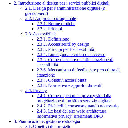
2. Introduzione al design per i servizi pubblici digitali
2.1. Design per l’amministrazione digitale (
e-
government
)
2.2. L’approccio progettuale
2.2.1. Buone pratiche
2.2.2. Principi
2.3. Accessibilità
2.3.1. Definizione
2.3.2. Accessibilità by design
2.3.3. Principi per l’accessibilità
2.3.4. Linee guida e criteri di successo
2.3.5. Come rilasciare una dichiarazione di
accessibilità
2.3.6. Meccanismo di feedback e procedura di
attuazione
2.3.7. Obiettivi accessibilità
2.3.8. Normativa e approfondimenti
2.4. Privacy
2.4.1. Come rispettare la privacy sin dalla
progettazione di un sito o servizio digitale
2.4.2. Richiedi il consenso quando necessario
2.4.3. Le basi del sito web: architettura,
informativa privacy, riferimenti DPO
3. Pianificazione, gestione e strategia
3.1. Obiettivi del progetto