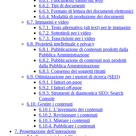
6.6.1. I documenti vanno sul web
6.6.2. Tipi di documenti
6.6.3. Formato di lettura dei documenti elettronici
6.6.4. Modalità di produzione dei documenti
6.7. Immagini e video
6.7.1. Testo alternativo (alt text) per le immagini
6.7.2. Sottotitoli per i video
6.7.3. Trascrizioni per i video
6.8. Proprietà intellettuale e privacy
6.8.1. Pubblicazione di contenuti prodotti dalla
Pubblica Amministrazione
6.8.2. Pubblicazione di contenuti non prodotti
dalla Pubblica Amministrazione
6.8.3. Consenso dei soggetti ritratti
6.9. Ottimizzazione per i motori di ricerca (SEO)
6.9.1. I fattori
on-page
6.9.2. I fattori
off-page
6.9.3. Strumenti di diagnostica SEO: Search
Console
6.10. Gestire i contenuti
6.10.1. L’inventario dei contenuti
6.10.2. Revisionare i contenuti
6.10.3. Migrare i contenuti
6.10.4. Pubblicare i contenuti
7. Progettazione dell’interazione