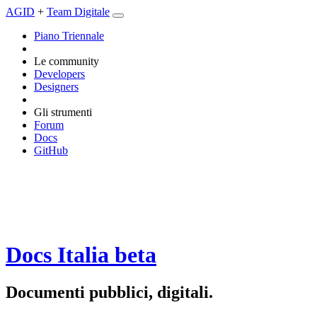
AGID
+
Team Digitale
Piano Triennale
Le community
Developers
Designers
Gli strumenti
Forum
Docs
GitHub
Docs Italia
beta
Documenti pubblici, digitali.