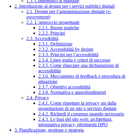
1.3. Contribuisci al manuale
2. Introduzione al design per i servizi pubblici digitali
2.1. Design per l’amministrazione digitale (
e-
government
)
2.2. L’approccio progettuale
2.2.1. Buone pratiche
2.2.2. Principi
2.3. Accessibilità
2.3.1. Definizione
2.3.2. Accessibilità by design
2.3.3. Principi per l’accessibilità
2.3.4. Linee guida e criteri di successo
2.3.5. Come rilasciare una dichiarazione di
accessibilità
2.3.6. Meccanismo di feedback e procedura di
attuazione
2.3.7. Obiettivi accessibilità
2.3.8. Normativa e approfondimenti
2.4. Privacy
2.4.1. Come rispettare la privacy sin dalla
progettazione di un sito o servizio digitale
2.4.2. Richiedi il consenso quando necessario
2.4.3. Le basi del sito web: architettura,
informativa privacy, riferimenti DPO
3. Pianificazione, gestione e strategia