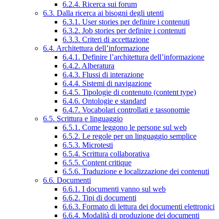
6.2.4. Ricerca sui forum
6.3. Dalla ricerca ai bisogni degli utenti
6.3.1. User stories per definire i contenuti
6.3.2. Job stories per definire i contenuti
6.3.3. Criteri di accettazione
6.4. Architettura dell’informazione
6.4.1. Definire l’architettura dell’informazione
6.4.2. Alberatura
6.4.3. Flussi di interazione
6.4.4. Sistemi di navigazione
6.4.5. Tipologie di contenuto (content type)
6.4.6. Ontologie e standard
6.4.7. Vocabolari controllati e tassonomie
6.5. Scrittura e linguaggio
6.5.1. Come leggono le persone sul web
6.5.2. Le regole per un linguaggio semplice
6.5.3. Microtesti
6.5.4. Scrittura collaborativa
6.5.5. Content critique
6.5.6. Traduzione e localizzazione dei contenuti
6.6. Documenti
6.6.1. I documenti vanno sul web
6.6.2. Tipi di documenti
6.6.3. Formato di lettura dei documenti elettronici
6.6.4. Modalità di produzione dei documenti