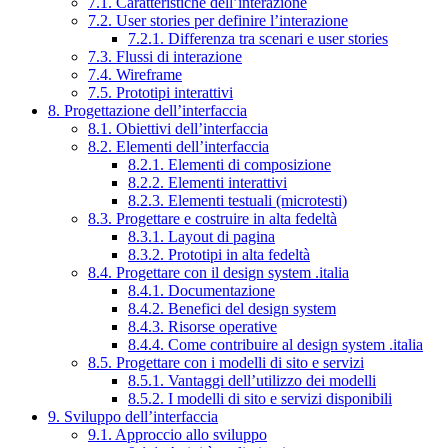
7.1. Caratteristiche dell’interazione
7.2. User stories per definire l’interazione
7.2.1. Differenza tra scenari e user stories
7.3. Flussi di interazione
7.4. Wireframe
7.5. Prototipi interattivi
8. Progettazione dell’interfaccia
8.1. Obiettivi dell’interfaccia
8.2. Elementi dell’interfaccia
8.2.1. Elementi di composizione
8.2.2. Elementi interattivi
8.2.3. Elementi testuali (microtesti)
8.3. Progettare e costruire in alta fedeltà
8.3.1. Layout di pagina
8.3.2. Prototipi in alta fedeltà
8.4. Progettare con il design system .italia
8.4.1. Documentazione
8.4.2. Benefici del design system
8.4.3. Risorse operative
8.4.4. Come contribuire al design system .italia
8.5. Progettare con i modelli di sito e servizi
8.5.1. Vantaggi dell’utilizzo dei modelli
8.5.2. I modelli di sito e servizi disponibili
9. Sviluppo dell’interfaccia
9.1. Approccio allo sviluppo