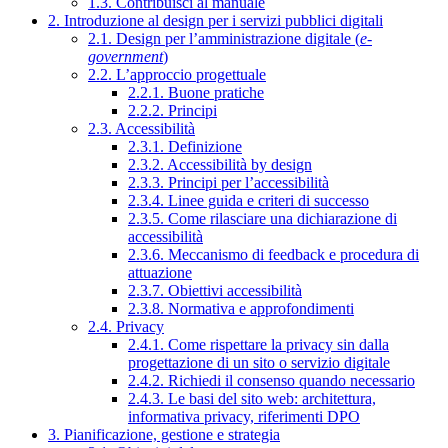
1.3. Contribuisci al manuale
2. Introduzione al design per i servizi pubblici digitali
2.1. Design per l’amministrazione digitale (
e-
government
)
2.2. L’approccio progettuale
2.2.1. Buone pratiche
2.2.2. Principi
2.3. Accessibilità
2.3.1. Definizione
2.3.2. Accessibilità by design
2.3.3. Principi per l’accessibilità
2.3.4. Linee guida e criteri di successo
2.3.5. Come rilasciare una dichiarazione di
accessibilità
2.3.6. Meccanismo di feedback e procedura di
attuazione
2.3.7. Obiettivi accessibilità
2.3.8. Normativa e approfondimenti
2.4. Privacy
2.4.1. Come rispettare la privacy sin dalla
progettazione di un sito o servizio digitale
2.4.2. Richiedi il consenso quando necessario
2.4.3. Le basi del sito web: architettura,
informativa privacy, riferimenti DPO
3. Pianificazione, gestione e strategia