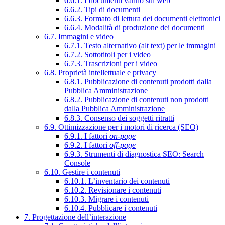
6.6.1. I documenti vanno sul web
6.6.2. Tipi di documenti
6.6.3. Formato di lettura dei documenti elettronici
6.6.4. Modalità di produzione dei documenti
6.7. Immagini e video
6.7.1. Testo alternativo (alt text) per le immagini
6.7.2. Sottotitoli per i video
6.7.3. Trascrizioni per i video
6.8. Proprietà intellettuale e privacy
6.8.1. Pubblicazione di contenuti prodotti dalla
Pubblica Amministrazione
6.8.2. Pubblicazione di contenuti non prodotti
dalla Pubblica Amministrazione
6.8.3. Consenso dei soggetti ritratti
6.9. Ottimizzazione per i motori di ricerca (SEO)
6.9.1. I fattori
on-page
6.9.2. I fattori
off-page
6.9.3. Strumenti di diagnostica SEO: Search
Console
6.10. Gestire i contenuti
6.10.1. L’inventario dei contenuti
6.10.2. Revisionare i contenuti
6.10.3. Migrare i contenuti
6.10.4. Pubblicare i contenuti
7. Progettazione dell’interazione