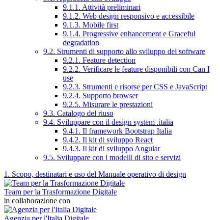
9.1.1. Attività preliminari
9.1.2. Web design responsivo e accessibile
9.1.3. Mobile first
9.1.4. Progressive enhancement e Graceful
degradation
9.2. Strumenti di supporto allo sviluppo del software
9.2.1. Feature detection
9.2.2. Verificare le feature disponibili con Can I
use
9.2.3. Strumenti e risorse per CSS e JavaScript
9.2.4. Supporto browser
9.2.5. Misurare le prestazioni
9.3. Catalogo del riuso
9.4. Sviluppare con il design system .italia
9.4.1. Il framework Bootstrap Italia
9.4.2. Il kit di sviluppo React
9.4.3. Il kit di sviluppo Angular
9.5. Sviluppare con i modelli di sito e servizi
1. Scopo, destinatari e uso del Manuale operativo di design
Team per la Trasformazione Digitale
in collaborazione con
Agenzia per l'Italia Digitale