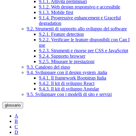
9.1.1. Attività preliminari
9.1.2. Web design responsivo e accessibile
9.1.3. Mobile first
9.1.4. Progressive enhancement e Graceful
degradation
9.2. Strumenti di supporto allo sviluppo del software
9.2.1. Feature detection
9.2.2. Verificare le feature disponibili con Can I
use
9.2.3. Strumenti e risorse per CSS e JavaScript
9.2.4. Supporto browser
9.2.5. Misurare le prestazioni
9.3. Catalogo del riuso
9.4. Sviluppare con il design system .italia
9.4.1. Il framework Bootstrap Italia
9.4.2. Il kit di sviluppo React
9.4.3. Il kit di sviluppo Angular
9.5. Sviluppare con i modelli di sito e servizi
glossario
A
B
C
D