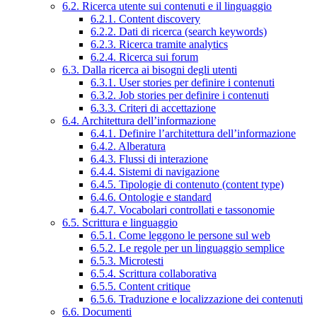
6.2. Ricerca utente sui contenuti e il linguaggio
6.2.1. Content discovery
6.2.2. Dati di ricerca (search keywords)
6.2.3. Ricerca tramite analytics
6.2.4. Ricerca sui forum
6.3. Dalla ricerca ai bisogni degli utenti
6.3.1. User stories per definire i contenuti
6.3.2. Job stories per definire i contenuti
6.3.3. Criteri di accettazione
6.4. Architettura dell’informazione
6.4.1. Definire l’architettura dell’informazione
6.4.2. Alberatura
6.4.3. Flussi di interazione
6.4.4. Sistemi di navigazione
6.4.5. Tipologie di contenuto (content type)
6.4.6. Ontologie e standard
6.4.7. Vocabolari controllati e tassonomie
6.5. Scrittura e linguaggio
6.5.1. Come leggono le persone sul web
6.5.2. Le regole per un linguaggio semplice
6.5.3. Microtesti
6.5.4. Scrittura collaborativa
6.5.5. Content critique
6.5.6. Traduzione e localizzazione dei contenuti
6.6. Documenti