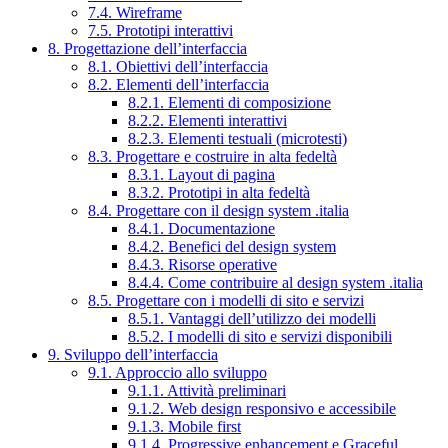
7.4. Wireframe
7.5. Prototipi interattivi
8. Progettazione dell’interfaccia
8.1. Obiettivi dell’interfaccia
8.2. Elementi dell’interfaccia
8.2.1. Elementi di composizione
8.2.2. Elementi interattivi
8.2.3. Elementi testuali (microtesti)
8.3. Progettare e costruire in alta fedeltà
8.3.1. Layout di pagina
8.3.2. Prototipi in alta fedeltà
8.4. Progettare con il design system .italia
8.4.1. Documentazione
8.4.2. Benefici del design system
8.4.3. Risorse operative
8.4.4. Come contribuire al design system .italia
8.5. Progettare con i modelli di sito e servizi
8.5.1. Vantaggi dell’utilizzo dei modelli
8.5.2. I modelli di sito e servizi disponibili
9. Sviluppo dell’interfaccia
9.1. Approccio allo sviluppo
9.1.1. Attività preliminari
9.1.2. Web design responsivo e accessibile
9.1.3. Mobile first
9.1.4. Progressive enhancement e Graceful