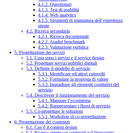
4.1.2. Questionari
4.1.3. Test di usabilità
4.1.4. Web analytics
4.1.5. Strumenti di mappatura dell’esperienza
utente
4.2. Ricerca secondaria
4.2.1. Ricerca documentale
4.2.2. Analisi benchmark
4.2.3. Valutazione euristica
5. Progettazione dei servizi
5.1. Cosa sono i servizi e il service design
5.2. Progettare servizi pubblici digitali
5.3. Definire il modello di servizio
5.3.1. Identificare gli attori coinvolti
5.3.2. Formulare la proposta di valore
5.3.3. Inquadrare gli elementi costitutivi del
servizio
5.4. Descrivere il funzionamento del servizio
5.4.1. Mappare l’ecosistema
5.4.2. Rappresentare i flussi di servizio
5.5. Co-progettare le soluzioni
5.5.1. Workshop di co-progettazione
6. Progettazione dei contenuti
6.1. Cos’è il content design
6.2. Ricerca utente sui contenuti e il linguaggio