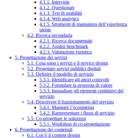
4.1.1. Interviste
4.1.2. Questionari
4.1.3. Test di usabilità
4.1.4. Web analytics
4.1.5. Strumenti di mappatura dell’esperienza
utente
4.2. Ricerca secondaria
4.2.1. Ricerca documentale
4.2.2. Analisi benchmark
4.2.3. Valutazione euristica
5. Progettazione dei servizi
5.1. Cosa sono i servizi e il service design
5.2. Progettare servizi pubblici digitali
5.3. Definire il modello di servizio
5.3.1. Identificare gli attori coinvolti
5.3.2. Formulare la proposta di valore
5.3.3. Inquadrare gli elementi costitutivi del
servizio
5.4. Descrivere il funzionamento del servizio
5.4.1. Mappare l’ecosistema
5.4.2. Rappresentare i flussi di servizio
5.5. Co-progettare le soluzioni
5.5.1. Workshop di co-progettazione
6. Progettazione dei contenuti
6.1. Cos’è il content design