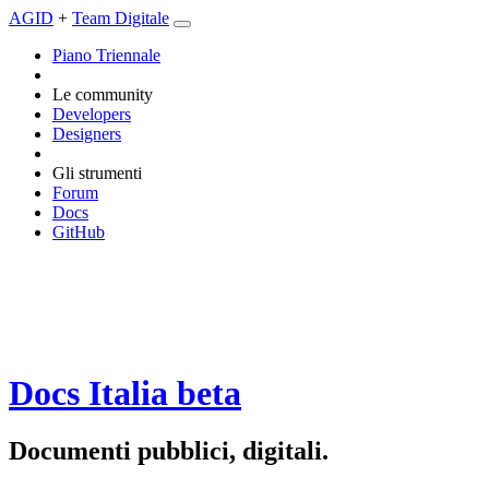
AGID
+
Team Digitale
Piano Triennale
Le community
Developers
Designers
Gli strumenti
Forum
Docs
GitHub
Docs Italia
beta
Documenti pubblici, digitali.