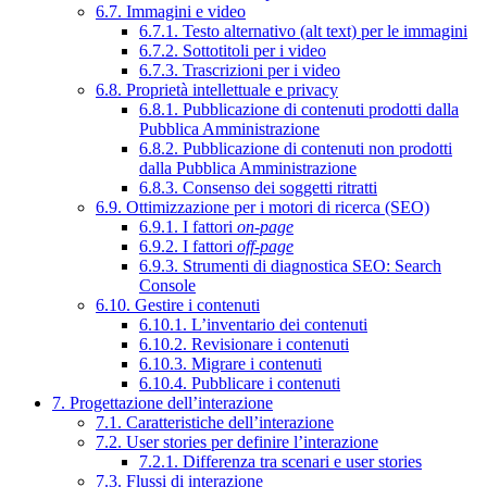
6.7. Immagini e video
6.7.1. Testo alternativo (alt text) per le immagini
6.7.2. Sottotitoli per i video
6.7.3. Trascrizioni per i video
6.8. Proprietà intellettuale e privacy
6.8.1. Pubblicazione di contenuti prodotti dalla
Pubblica Amministrazione
6.8.2. Pubblicazione di contenuti non prodotti
dalla Pubblica Amministrazione
6.8.3. Consenso dei soggetti ritratti
6.9. Ottimizzazione per i motori di ricerca (SEO)
6.9.1. I fattori
on-page
6.9.2. I fattori
off-page
6.9.3. Strumenti di diagnostica SEO: Search
Console
6.10. Gestire i contenuti
6.10.1. L’inventario dei contenuti
6.10.2. Revisionare i contenuti
6.10.3. Migrare i contenuti
6.10.4. Pubblicare i contenuti
7. Progettazione dell’interazione
7.1. Caratteristiche dell’interazione
7.2. User stories per definire l’interazione
7.2.1. Differenza tra scenari e user stories
7.3. Flussi di interazione