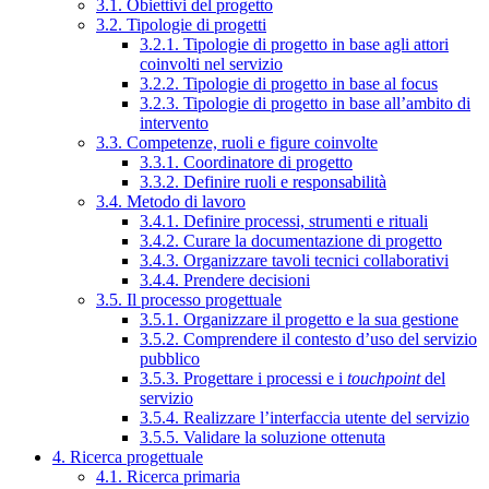
3.1. Obiettivi del progetto
3.2. Tipologie di progetti
3.2.1. Tipologie di progetto in base agli attori
coinvolti nel servizio
3.2.2. Tipologie di progetto in base al focus
3.2.3. Tipologie di progetto in base all’ambito di
intervento
3.3. Competenze, ruoli e figure coinvolte
3.3.1. Coordinatore di progetto
3.3.2. Definire ruoli e responsabilità
3.4. Metodo di lavoro
3.4.1. Definire processi, strumenti e rituali
3.4.2. Curare la documentazione di progetto
3.4.3. Organizzare tavoli tecnici collaborativi
3.4.4. Prendere decisioni
3.5. Il processo progettuale
3.5.1. Organizzare il progetto e la sua gestione
3.5.2. Comprendere il contesto d’uso del servizio
pubblico
3.5.3. Progettare i processi e i
touchpoint
del
servizio
3.5.4. Realizzare l’interfaccia utente del servizio
3.5.5. Validare la soluzione ottenuta
4. Ricerca progettuale
4.1. Ricerca primaria