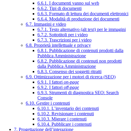
6.6.1. I documenti vanno sul web
6.6.2. Tipi di documenti
6.6.3. Formato di lettura dei documenti elettronici
6.6.4. Modalità di produzione dei documenti
6.7. Immagini e video
6.7.1. Testo alternativo (alt text) per le immagini
6.7.2. Sottotitoli per i video
6.7.3. Trascrizioni per i video
6.8. Proprietà intellettuale e privacy
6.8.1. Pubblicazione di contenuti prodotti dalla
Pubblica Amministrazione
6.8.2. Pubblicazione di contenuti non prodotti
dalla Pubblica Amministrazione
6.8.3. Consenso dei soggetti ritratti
6.9. Ottimizzazione per i motori di ricerca (SEO)
6.9.1. I fattori
on-page
6.9.2. I fattori
off-page
6.9.3. Strumenti di diagnostica SEO: Search
Console
6.10. Gestire i contenuti
6.10.1. L’inventario dei contenuti
6.10.2. Revisionare i contenuti
6.10.3. Migrare i contenuti
6.10.4. Pubblicare i contenuti
7. Progettazione dell’interazione