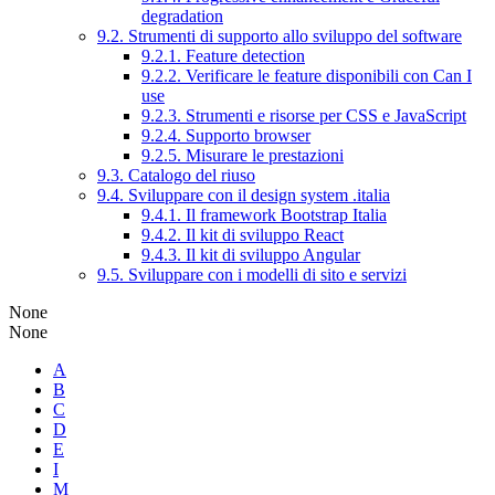
degradation
9.2. Strumenti di supporto allo sviluppo del software
9.2.1. Feature detection
9.2.2. Verificare le feature disponibili con Can I
use
9.2.3. Strumenti e risorse per CSS e JavaScript
9.2.4. Supporto browser
9.2.5. Misurare le prestazioni
9.3. Catalogo del riuso
9.4. Sviluppare con il design system .italia
9.4.1. Il framework Bootstrap Italia
9.4.2. Il kit di sviluppo React
9.4.3. Il kit di sviluppo Angular
9.5. Sviluppare con i modelli di sito e servizi
None
None
A
B
C
D
E
I
M