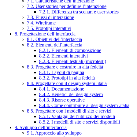
7.1. Caratteristiche dell’interazione
7.2. User stories per definire l’interazione
7.2.1. Differenza tra scenari e user stories
7.3. Flussi di interazione
7.4. Wireframe
7.5. Prototipi interattivi
8. Progettazione dell’interfaccia
8.1. Obiettivi dell’interfaccia
8.2. Elementi dell’interfaccia
8.2.1. Elementi di composizione
8.2.2. Elementi interattivi
8.2.3. Elementi testuali (microtesti)
8.3. Progettare e costruire in alta fedeltà
8.3.1. Layout di pagina
8.3.2. Prototipi in alta fedeltà
8.4. Progettare con il design system .italia
8.4.1. Documentazione
8.4.2. Benefici del design system
8.4.3. Risorse operative
8.4.4. Come contribuire al design system .italia
8.5. Progettare con i modelli di sito e servizi
8.5.1. Vantaggi dell’utilizzo dei modelli
8.5.2. I modelli di sito e servizi disponibili
9. Sviluppo dell’interfaccia
9.1. Approccio allo sviluppo