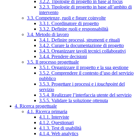
3.2.2. Tipologie di progetto in base al focus
3.2.3. Tipologie di progetto in base all’ambito di
intervento
3.3. Competenze, ruoli e figure coinvolte
3.3.1. Coordinatore di progetto
3.3.2. Definire ruoli e responsabilità
3.4. Metodo di lavoro
3.4.1. Definire processi, strumenti e rituali
3.4.2. Curare la documentazione di progetto
3.4.3. Organizzare tavoli tecnici collaborativi
3.4.4. Prendere decisioni
3.5. Il processo progettuale
3.5.1. Organizzare il progetto e la sua gestione
3.5.2. Comprendere il contesto d’uso del servizio
pubblico
3.5.3. Progettare i processi e i
touchpoint
del
servizio
3.5.4. Realizzare l’interfaccia utente del servizio
3.5.5. Validare la soluzione ottenuta
4. Ricerca progettuale
4.1. Ricerca primaria
4.1.1. Interviste
4.1.2. Questionari
4.1.3. Test di usabilità
4.1.4. Web analytics