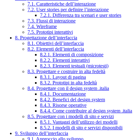
7.1. Caratteristiche dell’interazione
7.2. User stories per definire l’interazione
7.2.1. Differenza tra scenari e user stories
7.3. Flussi di interazione
7.4. Wireframe
7.5. Prototipi interattivi
8. Progettazione dell’interfaccia
8.1. Obiettivi dell’interfaccia
8.2. Elementi dell’interfaccia
8.2.1. Elementi di composizione
8.2.2. Elementi interattivi
8.2.3. Elementi testuali (microtesti)
8.3. Progettare e costruire in alta fedeltà
8.3.1. Layout di pagina
8.3.2. Prototipi in alta fedeltà
8.4. Progettare con il design system .italia
8.4.1. Documentazione
8.4.2. Benefici del design system
8.4.3. Risorse operative
8.4.4. Come contribuire al design system .italia
8.5. Progettare con i modelli di sito e servizi
8.5.1. Vantaggi dell’utilizzo dei modelli
8.5.2. I modelli di sito e servizi disponibili
9. Sviluppo dell’interfaccia
9.1. Approccio allo sviluppo