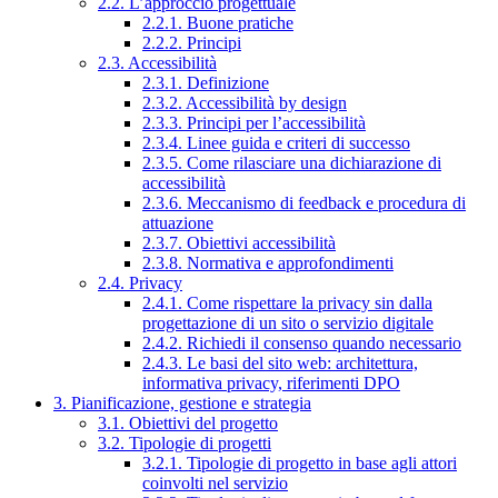
2.2. L’approccio progettuale
2.2.1. Buone pratiche
2.2.2. Principi
2.3. Accessibilità
2.3.1. Definizione
2.3.2. Accessibilità by design
2.3.3. Principi per l’accessibilità
2.3.4. Linee guida e criteri di successo
2.3.5. Come rilasciare una dichiarazione di
accessibilità
2.3.6. Meccanismo di feedback e procedura di
attuazione
2.3.7. Obiettivi accessibilità
2.3.8. Normativa e approfondimenti
2.4. Privacy
2.4.1. Come rispettare la privacy sin dalla
progettazione di un sito o servizio digitale
2.4.2. Richiedi il consenso quando necessario
2.4.3. Le basi del sito web: architettura,
informativa privacy, riferimenti DPO
3. Pianificazione, gestione e strategia
3.1. Obiettivi del progetto
3.2. Tipologie di progetti
3.2.1. Tipologie di progetto in base agli attori
coinvolti nel servizio