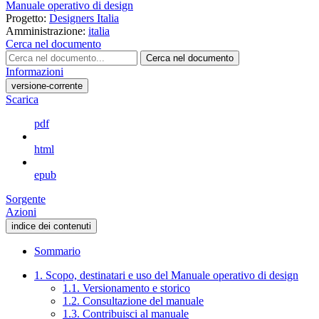
Manuale operativo di design
Progetto:
Designers Italia
Amministrazione:
italia
Cerca nel documento
Cerca nel documento
Informazioni
versione-corrente
Scarica
pdf
html
epub
Sorgente
Azioni
indice dei contenuti
Sommario
1. Scopo, destinatari e uso del Manuale operativo di design
1.1. Versionamento e storico
1.2. Consultazione del manuale
1.3. Contribuisci al manuale