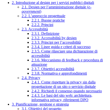
2. Introduzione al design per i servizi pubblici digitali
2.1. Design per l’amministrazione digitale (
e-
government
)
2.2. L’approccio progettuale
2.2.1. Buone pratiche
2.2.2. Principi
2.3. Accessibilità
2.3.1. Definizione
2.3.2. Accessibilità by design
2.3.3. Principi per l’accessibilità
2.3.4. Linee guida e criteri di successo
2.3.5. Come rilasciare una dichiarazione di
accessibilità
2.3.6. Meccanismo di feedback e procedura di
attuazione
2.3.7. Obiettivi accessibilità
2.3.8. Normativa e approfondimenti
2.4. Privacy
2.4.1. Come rispettare la privacy sin dalla
progettazione di un sito o servizio digitale
2.4.2. Richiedi il consenso quando necessario
2.4.3. Le basi del sito web: architettura,
informativa privacy, riferimenti DPO
3. Pianificazione, gestione e strategia
3.1. Obiettivi del progetto