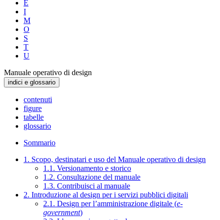
E
I
M
O
S
T
U
Manuale operativo di design
indici e glossario
contenuti
figure
tabelle
glossario
Sommario
1. Scopo, destinatari e uso del Manuale operativo di design
1.1. Versionamento e storico
1.2. Consultazione del manuale
1.3. Contribuisci al manuale
2. Introduzione al design per i servizi pubblici digitali
2.1. Design per l’amministrazione digitale (
e-
government
)