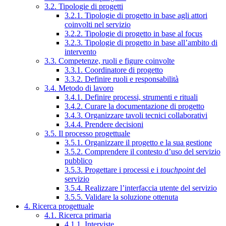
3.2. Tipologie di progetti
3.2.1. Tipologie di progetto in base agli attori
coinvolti nel servizio
3.2.2. Tipologie di progetto in base al focus
3.2.3. Tipologie di progetto in base all’ambito di
intervento
3.3. Competenze, ruoli e figure coinvolte
3.3.1. Coordinatore di progetto
3.3.2. Definire ruoli e responsabilità
3.4. Metodo di lavoro
3.4.1. Definire processi, strumenti e rituali
3.4.2. Curare la documentazione di progetto
3.4.3. Organizzare tavoli tecnici collaborativi
3.4.4. Prendere decisioni
3.5. Il processo progettuale
3.5.1. Organizzare il progetto e la sua gestione
3.5.2. Comprendere il contesto d’uso del servizio
pubblico
3.5.3. Progettare i processi e i
touchpoint
del
servizio
3.5.4. Realizzare l’interfaccia utente del servizio
3.5.5. Validare la soluzione ottenuta
4. Ricerca progettuale
4.1. Ricerca primaria
4.1.1. Interviste