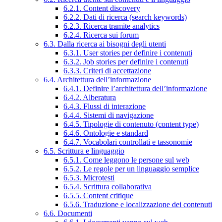
6.2.1. Content discovery
6.2.2. Dati di ricerca (search keywords)
6.2.3. Ricerca tramite analytics
6.2.4. Ricerca sui forum
6.3. Dalla ricerca ai bisogni degli utenti
6.3.1. User stories per definire i contenuti
6.3.2. Job stories per definire i contenuti
6.3.3. Criteri di accettazione
6.4. Architettura dell’informazione
6.4.1. Definire l’architettura dell’informazione
6.4.2. Alberatura
6.4.3. Flussi di interazione
6.4.4. Sistemi di navigazione
6.4.5. Tipologie di contenuto (content type)
6.4.6. Ontologie e standard
6.4.7. Vocabolari controllati e tassonomie
6.5. Scrittura e linguaggio
6.5.1. Come leggono le persone sul web
6.5.2. Le regole per un linguaggio semplice
6.5.3. Microtesti
6.5.4. Scrittura collaborativa
6.5.5. Content critique
6.5.6. Traduzione e localizzazione dei contenuti
6.6. Documenti