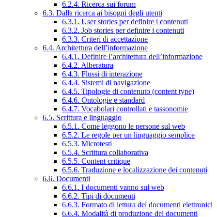
6.2.4. Ricerca sui forum
6.3. Dalla ricerca ai bisogni degli utenti
6.3.1. User stories per definire i contenuti
6.3.2. Job stories per definire i contenuti
6.3.3. Criteri di accettazione
6.4. Architettura dell’informazione
6.4.1. Definire l’architettura dell’informazione
6.4.2. Alberatura
6.4.3. Flussi di interazione
6.4.4. Sistemi di navigazione
6.4.5. Tipologie di contenuto (content type)
6.4.6. Ontologie e standard
6.4.7. Vocabolari controllati e tassonomie
6.5. Scrittura e linguaggio
6.5.1. Come leggono le persone sul web
6.5.2. Le regole per un linguaggio semplice
6.5.3. Microtesti
6.5.4. Scrittura collaborativa
6.5.5. Content critique
6.5.6. Traduzione e localizzazione dei contenuti
6.6. Documenti
6.6.1. I documenti vanno sul web
6.6.2. Tipi di documenti
6.6.3. Formato di lettura dei documenti elettronici
6.6.4. Modalità di produzione dei documenti