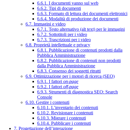
6.6.1. I documenti vanno sul web
6.6.2. Tipi di documenti
6.6.3. Formato di lettura dei documenti elettronici
6.6.4. Modalità di produzione dei documenti
6.7. Immagini e video
6.7.1. Testo alternativo (alt text) per le immagini
6.7.2. Sottotitoli per i video
6.7.3. Trascrizioni per i video
6.8. Proprietà intellettuale e privacy
6.8.1. Pubblicazione di contenuti prodotti dalla
Pubblica Amministrazione
6.8.2. Pubblicazione di contenuti non prodotti
dalla Pubblica Amministrazione
6.8.3. Consenso dei soggetti ritratti
6.9. Ottimizzazione per i motori di ricerca (SEO)
6.9.1. I fattori
on-page
6.9.2. I fattori
off-page
6.9.3. Strumenti di diagnostica SEO: Search
Console
6.10. Gestire i contenuti
6.10.1. L’inventario dei contenuti
6.10.2. Revisionare i contenuti
6.10.3. Migrare i contenuti
6.10.4. Pubblicare i contenuti
7. Progettazione dell’interazione