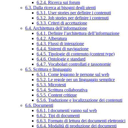
6.2.4. Ricerca sui forum
6.3. Dalla ricerca ai bisogni degli utenti
6.3.1. User stories per definire i contenuti
6.3.2. Job stories per definire i contenuti
6.3.3. Criteri di accettazione
6.4. Architettura dell’informazione
6.4.1. Definire l’architettura dell’informazione
6.4.2. Alberatura
6.4.3. Flussi di interazione
6.4.4. Sistemi di navigazione
6.4.5. Tipologie di contenuto (content type)
6.4.6. Ontologie e standard
6.4.7. Vocabolari controllati e tassonomie
6.5. Scrittura e linguaggio
6.5.1. Come leggono le persone sul web
6.5.2. Le regole per un linguaggio semplice
6.5.3. Microtesti
6.5.4. Scrittura collaborativa
6.5.5. Content critique
6.5.6. Traduzione e localizzazione dei contenuti
6.6. Documenti
6.6.1. I documenti vanno sul web
6.6.2. Tipi di documenti
6.6.3. Formato di lettura dei documenti elettronici
6.6.4. Modalità di produzione dei documenti