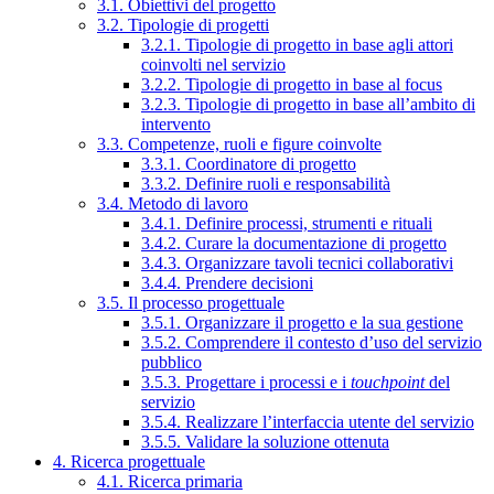
3.1. Obiettivi del progetto
3.2. Tipologie di progetti
3.2.1. Tipologie di progetto in base agli attori
coinvolti nel servizio
3.2.2. Tipologie di progetto in base al focus
3.2.3. Tipologie di progetto in base all’ambito di
intervento
3.3. Competenze, ruoli e figure coinvolte
3.3.1. Coordinatore di progetto
3.3.2. Definire ruoli e responsabilità
3.4. Metodo di lavoro
3.4.1. Definire processi, strumenti e rituali
3.4.2. Curare la documentazione di progetto
3.4.3. Organizzare tavoli tecnici collaborativi
3.4.4. Prendere decisioni
3.5. Il processo progettuale
3.5.1. Organizzare il progetto e la sua gestione
3.5.2. Comprendere il contesto d’uso del servizio
pubblico
3.5.3. Progettare i processi e i
touchpoint
del
servizio
3.5.4. Realizzare l’interfaccia utente del servizio
3.5.5. Validare la soluzione ottenuta
4. Ricerca progettuale
4.1. Ricerca primaria