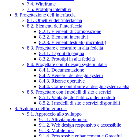
7.4. Wireframe
7.5. Prototipi interattivi
8. Progettazione dell’interfaccia
8.1. Obiettivi dell’interfaccia
8.2. Elementi dell’interfaccia
8.2.1. Elementi di composizione
8.2.2. Elementi interattivi
8.2.3. Elementi testuali (microtesti)
8.3. Progettare e costruire in alta fedeltà
8.3.1. Layout di pagina
8.3.2. Prototipi in alta fedeltà
8.4. Progettare con il design system .italia
8.4.1. Documentazione
8.4.2. Benefici del design system
8.4.3. Risorse operative
8.4.4. Come contribuire al design system .italia
8.5. Progettare con i modelli di sito e servizi
8.5.1. Vantaggi dell’utilizzo dei modelli
8.5.2. I modelli di sito e servizi disponibili
9. Sviluppo dell’interfaccia
9.1. Approccio allo sviluppo
9.1.1. Attività preliminari
9.1.2. Web design responsivo e accessibile
9.1.3. Mobile first
9.1.4. Progressive enhancement e Graceful