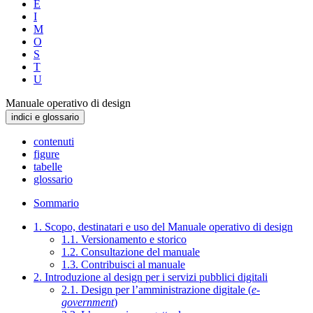
E
I
M
O
S
T
U
Manuale operativo di design
indici e glossario
contenuti
figure
tabelle
glossario
Sommario
1. Scopo, destinatari e uso del Manuale operativo di design
1.1. Versionamento e storico
1.2. Consultazione del manuale
1.3. Contribuisci al manuale
2. Introduzione al design per i servizi pubblici digitali
2.1. Design per l’amministrazione digitale (
e-
government
)