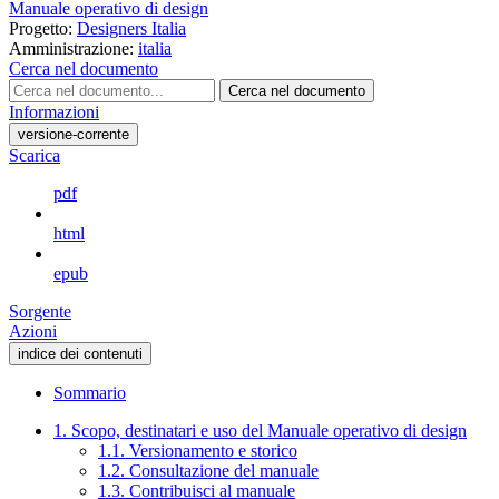
Manuale operativo di design
Progetto:
Designers Italia
Amministrazione:
italia
Cerca nel documento
Cerca nel documento
Informazioni
versione-corrente
Scarica
pdf
html
epub
Sorgente
Azioni
indice dei contenuti
Sommario
1. Scopo, destinatari e uso del Manuale operativo di design
1.1. Versionamento e storico
1.2. Consultazione del manuale
1.3. Contribuisci al manuale