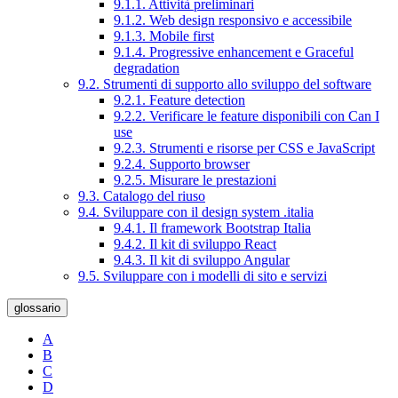
9.1.1. Attività preliminari
9.1.2. Web design responsivo e accessibile
9.1.3. Mobile first
9.1.4. Progressive enhancement e Graceful
degradation
9.2. Strumenti di supporto allo sviluppo del software
9.2.1. Feature detection
9.2.2. Verificare le feature disponibili con Can I
use
9.2.3. Strumenti e risorse per CSS e JavaScript
9.2.4. Supporto browser
9.2.5. Misurare le prestazioni
9.3. Catalogo del riuso
9.4. Sviluppare con il design system .italia
9.4.1. Il framework Bootstrap Italia
9.4.2. Il kit di sviluppo React
9.4.3. Il kit di sviluppo Angular
9.5. Sviluppare con i modelli di sito e servizi
glossario
A
B
C
D