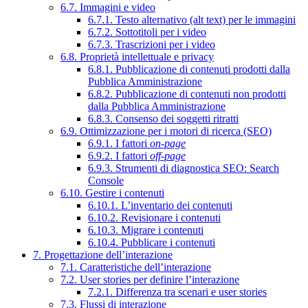
6.7. Immagini e video
6.7.1. Testo alternativo (alt text) per le immagini
6.7.2. Sottotitoli per i video
6.7.3. Trascrizioni per i video
6.8. Proprietà intellettuale e privacy
6.8.1. Pubblicazione di contenuti prodotti dalla
Pubblica Amministrazione
6.8.2. Pubblicazione di contenuti non prodotti
dalla Pubblica Amministrazione
6.8.3. Consenso dei soggetti ritratti
6.9. Ottimizzazione per i motori di ricerca (SEO)
6.9.1. I fattori
on-page
6.9.2. I fattori
off-page
6.9.3. Strumenti di diagnostica SEO: Search
Console
6.10. Gestire i contenuti
6.10.1. L’inventario dei contenuti
6.10.2. Revisionare i contenuti
6.10.3. Migrare i contenuti
6.10.4. Pubblicare i contenuti
7. Progettazione dell’interazione
7.1. Caratteristiche dell’interazione
7.2. User stories per definire l’interazione
7.2.1. Differenza tra scenari e user stories
7.3. Flussi di interazione