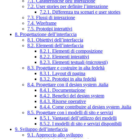
7.1. Caratteristiche dell’interazione
7.2. User stories per definire l’interazione
7.2.1. Differenza tra scenari e user stories
7.3. Flussi di interazione
7.4. Wireframe
7.5. Prototipi interattivi
8. Progettazione dell’interfaccia
8.1. Obiettivi dell’interfaccia
8.2. Elementi dell’interfaccia
8.2.1. Elementi di composizione
8.2.2. Elementi interattivi
8.2.3. Elementi testuali (microtesti)
8.3. Progettare e costruire in alta fedeltà
8.3.1. Layout di pagina
8.3.2. Prototipi in alta fedeltà
8.4. Progettare con il design system .italia
8.4.1. Documentazione
8.4.2. Benefici del design system
8.4.3. Risorse operative
8.4.4. Come contribuire al design system .italia
8.5. Progettare con i modelli di sito e servizi
8.5.1. Vantaggi dell’utilizzo dei modelli
8.5.2. I modelli di sito e servizi disponibili
9. Sviluppo dell’interfaccia
9.1. Approccio allo sviluppo