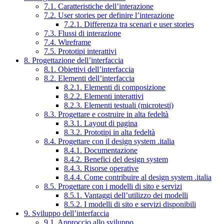
7.1. Caratteristiche dell’interazione
7.2. User stories per definire l’interazione
7.2.1. Differenza tra scenari e user stories
7.3. Flussi di interazione
7.4. Wireframe
7.5. Prototipi interattivi
8. Progettazione dell’interfaccia
8.1. Obiettivi dell’interfaccia
8.2. Elementi dell’interfaccia
8.2.1. Elementi di composizione
8.2.2. Elementi interattivi
8.2.3. Elementi testuali (microtesti)
8.3. Progettare e costruire in alta fedeltà
8.3.1. Layout di pagina
8.3.2. Prototipi in alta fedeltà
8.4. Progettare con il design system .italia
8.4.1. Documentazione
8.4.2. Benefici del design system
8.4.3. Risorse operative
8.4.4. Come contribuire al design system .italia
8.5. Progettare con i modelli di sito e servizi
8.5.1. Vantaggi dell’utilizzo dei modelli
8.5.2. I modelli di sito e servizi disponibili
9. Sviluppo dell’interfaccia
9.1. Approccio allo sviluppo