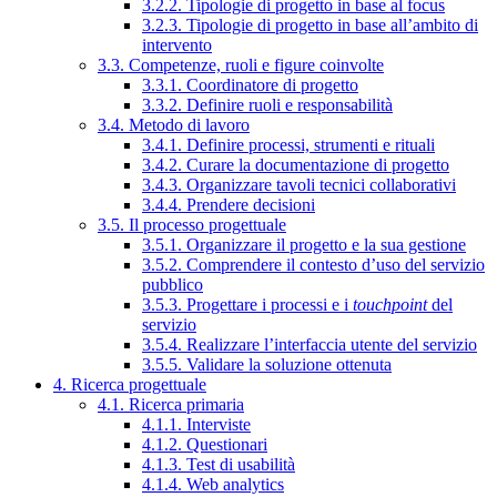
3.2.2. Tipologie di progetto in base al focus
3.2.3. Tipologie di progetto in base all’ambito di
intervento
3.3. Competenze, ruoli e figure coinvolte
3.3.1. Coordinatore di progetto
3.3.2. Definire ruoli e responsabilità
3.4. Metodo di lavoro
3.4.1. Definire processi, strumenti e rituali
3.4.2. Curare la documentazione di progetto
3.4.3. Organizzare tavoli tecnici collaborativi
3.4.4. Prendere decisioni
3.5. Il processo progettuale
3.5.1. Organizzare il progetto e la sua gestione
3.5.2. Comprendere il contesto d’uso del servizio
pubblico
3.5.3. Progettare i processi e i
touchpoint
del
servizio
3.5.4. Realizzare l’interfaccia utente del servizio
3.5.5. Validare la soluzione ottenuta
4. Ricerca progettuale
4.1. Ricerca primaria
4.1.1. Interviste
4.1.2. Questionari
4.1.3. Test di usabilità
4.1.4. Web analytics