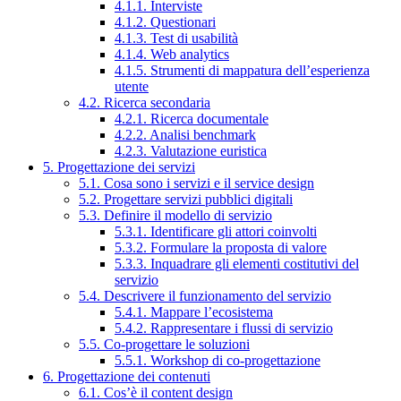
4.1.1. Interviste
4.1.2. Questionari
4.1.3. Test di usabilità
4.1.4. Web analytics
4.1.5. Strumenti di mappatura dell’esperienza
utente
4.2. Ricerca secondaria
4.2.1. Ricerca documentale
4.2.2. Analisi benchmark
4.2.3. Valutazione euristica
5. Progettazione dei servizi
5.1. Cosa sono i servizi e il service design
5.2. Progettare servizi pubblici digitali
5.3. Definire il modello di servizio
5.3.1. Identificare gli attori coinvolti
5.3.2. Formulare la proposta di valore
5.3.3. Inquadrare gli elementi costitutivi del
servizio
5.4. Descrivere il funzionamento del servizio
5.4.1. Mappare l’ecosistema
5.4.2. Rappresentare i flussi di servizio
5.5. Co-progettare le soluzioni
5.5.1. Workshop di co-progettazione
6. Progettazione dei contenuti
6.1. Cos’è il content design