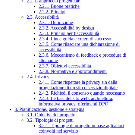
2.2. L’approccio progettuale
2.2.1. Buone pratiche
2.2.2. Principi
2.3. Accessibilità
2.3.1. Definizione
2.3.2. Accessibilità by design
2.3.3. Principi per l’accessibilità
2.3.4. Linee guida e criteri di successo
2.3.5. Come rilasciare una dichiarazione di
accessibilità
2.3.6. Meccanismo di feedback e procedura di
attuazione
2.3.7. Obiettivi accessibilità
2.3.8. Normativa e approfondimenti
2.4. Privacy
2.4.1. Come rispettare la privacy sin dalla
progettazione di un sito o servizio digitale
2.4.2. Richiedi il consenso quando necessario
2.4.3. Le basi del sito web: architettura,
informativa privacy, riferimenti DPO
3. Pianificazione, gestione e strategia
3.1. Obiettivi del progetto
3.2. Tipologie di progetti
3.2.1. Tipologie di progetto in base agli attori
coinvolti nel servizio