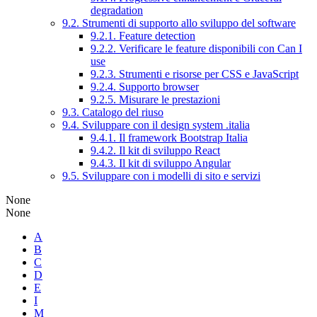
degradation
9.2. Strumenti di supporto allo sviluppo del software
9.2.1. Feature detection
9.2.2. Verificare le feature disponibili con Can I
use
9.2.3. Strumenti e risorse per CSS e JavaScript
9.2.4. Supporto browser
9.2.5. Misurare le prestazioni
9.3. Catalogo del riuso
9.4. Sviluppare con il design system .italia
9.4.1. Il framework Bootstrap Italia
9.4.2. Il kit di sviluppo React
9.4.3. Il kit di sviluppo Angular
9.5. Sviluppare con i modelli di sito e servizi
None
None
A
B
C
D
E
I
M