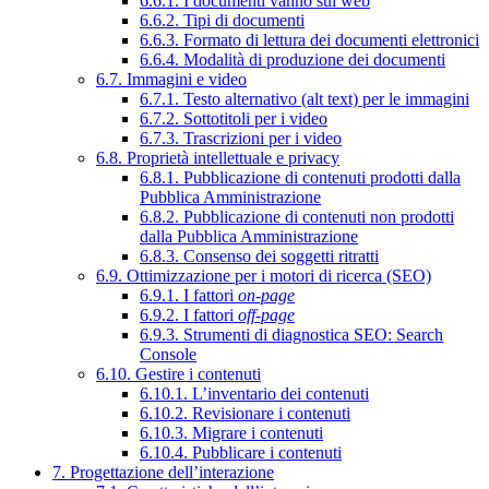
6.6.1. I documenti vanno sul web
6.6.2. Tipi di documenti
6.6.3. Formato di lettura dei documenti elettronici
6.6.4. Modalità di produzione dei documenti
6.7. Immagini e video
6.7.1. Testo alternativo (alt text) per le immagini
6.7.2. Sottotitoli per i video
6.7.3. Trascrizioni per i video
6.8. Proprietà intellettuale e privacy
6.8.1. Pubblicazione di contenuti prodotti dalla
Pubblica Amministrazione
6.8.2. Pubblicazione di contenuti non prodotti
dalla Pubblica Amministrazione
6.8.3. Consenso dei soggetti ritratti
6.9. Ottimizzazione per i motori di ricerca (SEO)
6.9.1. I fattori
on-page
6.9.2. I fattori
off-page
6.9.3. Strumenti di diagnostica SEO: Search
Console
6.10. Gestire i contenuti
6.10.1. L’inventario dei contenuti
6.10.2. Revisionare i contenuti
6.10.3. Migrare i contenuti
6.10.4. Pubblicare i contenuti
7. Progettazione dell’interazione