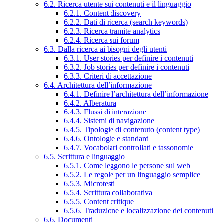
6.2. Ricerca utente sui contenuti e il linguaggio
6.2.1. Content discovery
6.2.2. Dati di ricerca (search keywords)
6.2.3. Ricerca tramite analytics
6.2.4. Ricerca sui forum
6.3. Dalla ricerca ai bisogni degli utenti
6.3.1. User stories per definire i contenuti
6.3.2. Job stories per definire i contenuti
6.3.3. Criteri di accettazione
6.4. Architettura dell’informazione
6.4.1. Definire l’architettura dell’informazione
6.4.2. Alberatura
6.4.3. Flussi di interazione
6.4.4. Sistemi di navigazione
6.4.5. Tipologie di contenuto (content type)
6.4.6. Ontologie e standard
6.4.7. Vocabolari controllati e tassonomie
6.5. Scrittura e linguaggio
6.5.1. Come leggono le persone sul web
6.5.2. Le regole per un linguaggio semplice
6.5.3. Microtesti
6.5.4. Scrittura collaborativa
6.5.5. Content critique
6.5.6. Traduzione e localizzazione dei contenuti
6.6. Documenti