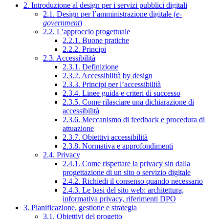
2. Introduzione al design per i servizi pubblici digitali
2.1. Design per l’amministrazione digitale (
e-
government
)
2.2. L’approccio progettuale
2.2.1. Buone pratiche
2.2.2. Principi
2.3. Accessibilità
2.3.1. Definizione
2.3.2. Accessibilità by design
2.3.3. Principi per l’accessibilità
2.3.4. Linee guida e criteri di successo
2.3.5. Come rilasciare una dichiarazione di
accessibilità
2.3.6. Meccanismo di feedback e procedura di
attuazione
2.3.7. Obiettivi accessibilità
2.3.8. Normativa e approfondimenti
2.4. Privacy
2.4.1. Come rispettare la privacy sin dalla
progettazione di un sito o servizio digitale
2.4.2. Richiedi il consenso quando necessario
2.4.3. Le basi del sito web: architettura,
informativa privacy, riferimenti DPO
3. Pianificazione, gestione e strategia
3.1. Obiettivi del progetto