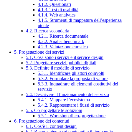
4.1.2. Questionari
4.1.3. Test di usabilità
4.1.4. Web analytics
4.1.5. Strumenti di mappatura dell’esperienza
utente
4.2. Ricerca secondaria
4.2.1. Ricerca documentale
4.2.2. Analisi benchmark
4.2.3. Valutazione euristica
5. Progettazione dei servizi
5.1. Cosa sono i servizi e il service design
5.2. Progettare servizi pubblici digitali
5.3. Definire il modello di servizio
5.3.1. Identificare gli attori coinvolti
5.3.2. Formulare la proposta di valore
5.3.3. Inquadrare gli elementi costitutivi del
servizio
5.4. Descrivere il funzionamento del servizio
5.4.1. Mappare l’ecosistema
5.4.2. Rappresentare i flussi di servizio
5.5. Co-progettare le soluzioni
5.5.1. Workshop di co-progettazione
6. Progettazione dei contenuti
6.1. Cos’è il content design
6.2. Ricerca utente sui contenuti e il linguaggio