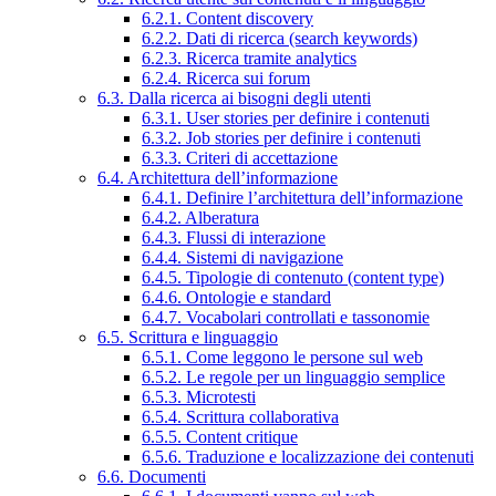
6.2.1. Content discovery
6.2.2. Dati di ricerca (search keywords)
6.2.3. Ricerca tramite analytics
6.2.4. Ricerca sui forum
6.3. Dalla ricerca ai bisogni degli utenti
6.3.1. User stories per definire i contenuti
6.3.2. Job stories per definire i contenuti
6.3.3. Criteri di accettazione
6.4. Architettura dell’informazione
6.4.1. Definire l’architettura dell’informazione
6.4.2. Alberatura
6.4.3. Flussi di interazione
6.4.4. Sistemi di navigazione
6.4.5. Tipologie di contenuto (content type)
6.4.6. Ontologie e standard
6.4.7. Vocabolari controllati e tassonomie
6.5. Scrittura e linguaggio
6.5.1. Come leggono le persone sul web
6.5.2. Le regole per un linguaggio semplice
6.5.3. Microtesti
6.5.4. Scrittura collaborativa
6.5.5. Content critique
6.5.6. Traduzione e localizzazione dei contenuti
6.6. Documenti