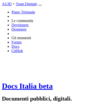
AGID
+
Team Digitale
Piano Triennale
Le community
Developers
Designers
Gli strumenti
Forum
Docs
GitHub
Docs Italia
beta
Documenti pubblici, digitali.