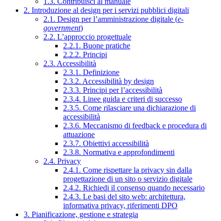
1.3. Contribuisci al manuale
2. Introduzione al design per i servizi pubblici digitali
2.1. Design per l’amministrazione digitale (
e-
government
)
2.2. L’approccio progettuale
2.2.1. Buone pratiche
2.2.2. Principi
2.3. Accessibilità
2.3.1. Definizione
2.3.2. Accessibilità by design
2.3.3. Principi per l’accessibilità
2.3.4. Linee guida e criteri di successo
2.3.5. Come rilasciare una dichiarazione di
accessibilità
2.3.6. Meccanismo di feedback e procedura di
attuazione
2.3.7. Obiettivi accessibilità
2.3.8. Normativa e approfondimenti
2.4. Privacy
2.4.1. Come rispettare la privacy sin dalla
progettazione di un sito o servizio digitale
2.4.2. Richiedi il consenso quando necessario
2.4.3. Le basi del sito web: architettura,
informativa privacy, riferimenti DPO
3. Pianificazione, gestione e strategia