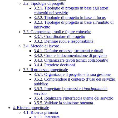
3.2. Tipologie di progetti
3.2.1. Tipologie di progetto in base agli attori
coinvolti nel servizio
3.2.2. Tipologie di progetto in base al focus
3.2.3. Tipologie di progetto in base all’ambito di
intervento
3.3. Competenze, ruoli e figure coinvolte
3.3.1. Coordinatore di progetto
3.3.2. Definire ruoli e responsabilità
3.4. Metodo di lavoro
3.4.1. Definire processi, strumenti e rituali
3.4.2. Curare la documentazione di progetto
3.4.3. Organizzare tavoli tecnici collaborativi
3.4.4. Prendere decisioni
3.5. Il processo progettuale
3.5.1. Organizzare il progetto e la sua gestione
3.5.2. Comprendere il contesto d’uso del servizio
pubblico
3.5.3. Progettare i processi e i
touchpoint
del
servizio
3.5.4. Realizzare l’interfaccia utente del servizio
3.5.5. Validare la soluzione ottenuta
4. Ricerca progettuale
4.1. Ricerca primaria
4.1.1. Interviste