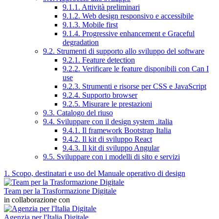
9.1.1. Attività preliminari
9.1.2. Web design responsivo e accessibile
9.1.3. Mobile first
9.1.4. Progressive enhancement e Graceful
degradation
9.2. Strumenti di supporto allo sviluppo del software
9.2.1. Feature detection
9.2.2. Verificare le feature disponibili con Can I
use
9.2.3. Strumenti e risorse per CSS e JavaScript
9.2.4. Supporto browser
9.2.5. Misurare le prestazioni
9.3. Catalogo del riuso
9.4. Sviluppare con il design system .italia
9.4.1. Il framework Bootstrap Italia
9.4.2. Il kit di sviluppo React
9.4.3. Il kit di sviluppo Angular
9.5. Sviluppare con i modelli di sito e servizi
1. Scopo, destinatari e uso del Manuale operativo di design
Team per la Trasformazione Digitale
in collaborazione con
Agenzia per l'Italia Digitale