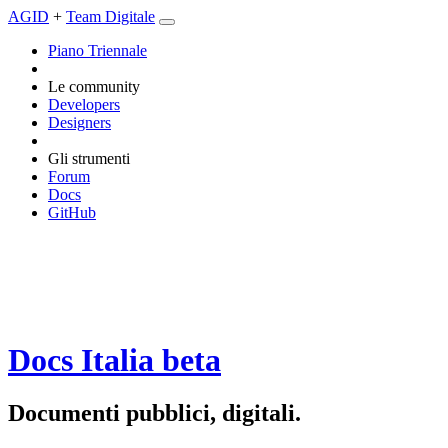
AGID
+
Team Digitale
Piano Triennale
Le community
Developers
Designers
Gli strumenti
Forum
Docs
GitHub
Docs Italia
beta
Documenti pubblici, digitali.