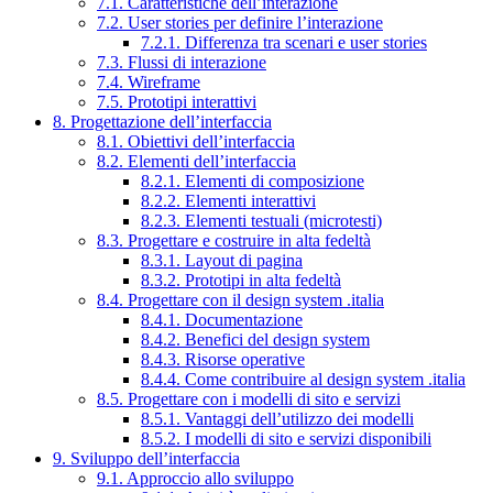
7.1. Caratteristiche dell’interazione
7.2. User stories per definire l’interazione
7.2.1. Differenza tra scenari e user stories
7.3. Flussi di interazione
7.4. Wireframe
7.5. Prototipi interattivi
8. Progettazione dell’interfaccia
8.1. Obiettivi dell’interfaccia
8.2. Elementi dell’interfaccia
8.2.1. Elementi di composizione
8.2.2. Elementi interattivi
8.2.3. Elementi testuali (microtesti)
8.3. Progettare e costruire in alta fedeltà
8.3.1. Layout di pagina
8.3.2. Prototipi in alta fedeltà
8.4. Progettare con il design system .italia
8.4.1. Documentazione
8.4.2. Benefici del design system
8.4.3. Risorse operative
8.4.4. Come contribuire al design system .italia
8.5. Progettare con i modelli di sito e servizi
8.5.1. Vantaggi dell’utilizzo dei modelli
8.5.2. I modelli di sito e servizi disponibili
9. Sviluppo dell’interfaccia
9.1. Approccio allo sviluppo