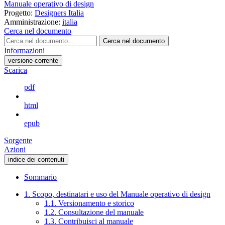
Manuale operativo di design
Progetto:
Designers Italia
Amministrazione:
italia
Cerca nel documento
Cerca nel documento
Informazioni
versione-corrente
Scarica
pdf
html
epub
Sorgente
Azioni
indice dei contenuti
Sommario
1. Scopo, destinatari e uso del Manuale operativo di design
1.1. Versionamento e storico
1.2. Consultazione del manuale
1.3. Contribuisci al manuale