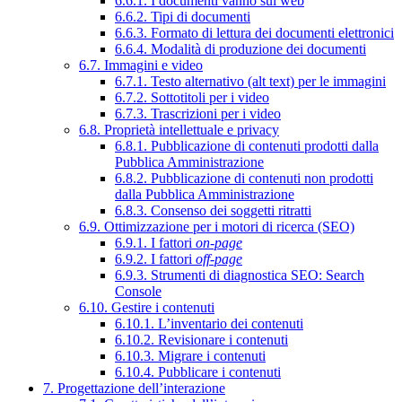
6.6.1. I documenti vanno sul web
6.6.2. Tipi di documenti
6.6.3. Formato di lettura dei documenti elettronici
6.6.4. Modalità di produzione dei documenti
6.7. Immagini e video
6.7.1. Testo alternativo (alt text) per le immagini
6.7.2. Sottotitoli per i video
6.7.3. Trascrizioni per i video
6.8. Proprietà intellettuale e privacy
6.8.1. Pubblicazione di contenuti prodotti dalla
Pubblica Amministrazione
6.8.2. Pubblicazione di contenuti non prodotti
dalla Pubblica Amministrazione
6.8.3. Consenso dei soggetti ritratti
6.9. Ottimizzazione per i motori di ricerca (SEO)
6.9.1. I fattori
on-page
6.9.2. I fattori
off-page
6.9.3. Strumenti di diagnostica SEO: Search
Console
6.10. Gestire i contenuti
6.10.1. L’inventario dei contenuti
6.10.2. Revisionare i contenuti
6.10.3. Migrare i contenuti
6.10.4. Pubblicare i contenuti
7. Progettazione dell’interazione