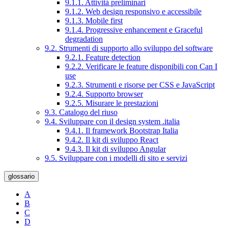
9.1.1. Attività preliminari
9.1.2. Web design responsivo e accessibile
9.1.3. Mobile first
9.1.4. Progressive enhancement e Graceful
degradation
9.2. Strumenti di supporto allo sviluppo del software
9.2.1. Feature detection
9.2.2. Verificare le feature disponibili con Can I
use
9.2.3. Strumenti e risorse per CSS e JavaScript
9.2.4. Supporto browser
9.2.5. Misurare le prestazioni
9.3. Catalogo del riuso
9.4. Sviluppare con il design system .italia
9.4.1. Il framework Bootstrap Italia
9.4.2. Il kit di sviluppo React
9.4.3. Il kit di sviluppo Angular
9.5. Sviluppare con i modelli di sito e servizi
glossario
A
B
C
D