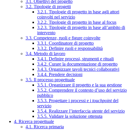
3.1. Obiettivi del progetto
3.2. Tipologie di progetti
3.2.1. Tipologie di progetto in base agli attori
coinvolti nel servizio
3.2.2. Tipologie di progetto in base al focus
3.2.3. Tipologie di progetto in base all’ambito di
intervento
3.3. Competenze, ruoli e figure coinvolte
3.3.1. Coordinatore di progetto
3.3.2. Definire ruoli e responsabilità
3.4. Metodo di lavoro
3.4.1. Definire processi, strumenti e rituali
3.4.2. Curare la documentazione di progetto
3.4.3. Organizzare tavoli tecnici collaborativi
3.4.4. Prendere decisioni
3.5. Il processo progettuale
3.5.1. Organizzare il progetto e la sua gestione
3.5.2. Comprendere il contesto d’uso del servizio
pubblico
3.5.3. Progettare i processi e i
touchpoint
del
servizio
3.5.4. Realizzare l’interfaccia utente del servizio
3.5.5. Validare la soluzione ottenuta
4. Ricerca progettuale
4.1. Ricerca primaria