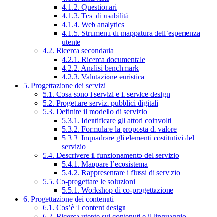
4.1.2. Questionari
4.1.3. Test di usabilità
4.1.4. Web analytics
4.1.5. Strumenti di mappatura dell’esperienza
utente
4.2. Ricerca secondaria
4.2.1. Ricerca documentale
4.2.2. Analisi benchmark
4.2.3. Valutazione euristica
5. Progettazione dei servizi
5.1. Cosa sono i servizi e il service design
5.2. Progettare servizi pubblici digitali
5.3. Definire il modello di servizio
5.3.1. Identificare gli attori coinvolti
5.3.2. Formulare la proposta di valore
5.3.3. Inquadrare gli elementi costitutivi del
servizio
5.4. Descrivere il funzionamento del servizio
5.4.1. Mappare l’ecosistema
5.4.2. Rappresentare i flussi di servizio
5.5. Co-progettare le soluzioni
5.5.1. Workshop di co-progettazione
6. Progettazione dei contenuti
6.1. Cos’è il content design
6.2. Ricerca utente sui contenuti e il linguaggio