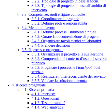
3.2.2. Tipologie di progetto in base al focus
3.2.3. Tipologie di progetto in base all’ambito di
intervento
3.3. Competenze, ruoli e figure coinvolte
3.3.1. Coordinatore di progetto
3.3.2. Definire ruoli e responsabilità
3.4. Metodo di lavoro
3.4.1. Definire processi, strumenti e rituali
3.4.2. Curare la documentazione di progetto
3.4.3. Organizzare tavoli tecnici collaborativi
3.4.4. Prendere decisioni
3.5. Il processo progettuale
3.5.1. Organizzare il progetto e la sua gestione
3.5.2. Comprendere il contesto d’uso del servizio
pubblico
3.5.3. Progettare i processi e i
touchpoint
del
servizio
3.5.4. Realizzare l’interfaccia utente del servizio
3.5.5. Validare la soluzione ottenuta
4. Ricerca progettuale
4.1. Ricerca primaria
4.1.1. Interviste
4.1.2. Questionari
4.1.3. Test di usabilità
4.1.4. Web analytics