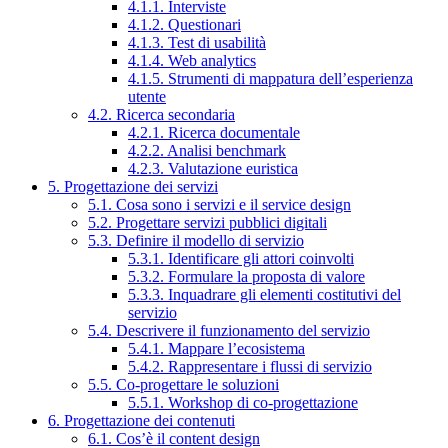
4.1.1. Interviste
4.1.2. Questionari
4.1.3. Test di usabilità
4.1.4. Web analytics
4.1.5. Strumenti di mappatura dell’esperienza
utente
4.2. Ricerca secondaria
4.2.1. Ricerca documentale
4.2.2. Analisi benchmark
4.2.3. Valutazione euristica
5. Progettazione dei servizi
5.1. Cosa sono i servizi e il service design
5.2. Progettare servizi pubblici digitali
5.3. Definire il modello di servizio
5.3.1. Identificare gli attori coinvolti
5.3.2. Formulare la proposta di valore
5.3.3. Inquadrare gli elementi costitutivi del
servizio
5.4. Descrivere il funzionamento del servizio
5.4.1. Mappare l’ecosistema
5.4.2. Rappresentare i flussi di servizio
5.5. Co-progettare le soluzioni
5.5.1. Workshop di co-progettazione
6. Progettazione dei contenuti
6.1. Cos’è il content design