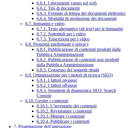
6.6.1. I documenti vanno sul web
6.6.2. Tipi di documenti
6.6.3. Formato di lettura dei documenti elettronici
6.6.4. Modalità di produzione dei documenti
6.7. Immagini e video
6.7.1. Testo alternativo (alt text) per le immagini
6.7.2. Sottotitoli per i video
6.7.3. Trascrizioni per i video
6.8. Proprietà intellettuale e privacy
6.8.1. Pubblicazione di contenuti prodotti dalla
Pubblica Amministrazione
6.8.2. Pubblicazione di contenuti non prodotti
dalla Pubblica Amministrazione
6.8.3. Consenso dei soggetti ritratti
6.9. Ottimizzazione per i motori di ricerca (SEO)
6.9.1. I fattori
on-page
6.9.2. I fattori
off-page
6.9.3. Strumenti di diagnostica SEO: Search
Console
6.10. Gestire i contenuti
6.10.1. L’inventario dei contenuti
6.10.2. Revisionare i contenuti
6.10.3. Migrare i contenuti
6.10.4. Pubblicare i contenuti
7. Progettazione dell’interazione