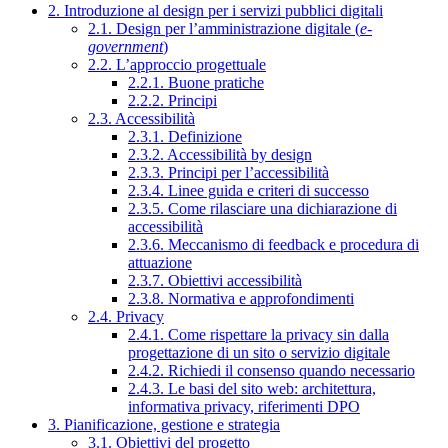
2. Introduzione al design per i servizi pubblici digitali
2.1. Design per l’amministrazione digitale (
e-
government
)
2.2. L’approccio progettuale
2.2.1. Buone pratiche
2.2.2. Principi
2.3. Accessibilità
2.3.1. Definizione
2.3.2. Accessibilità by design
2.3.3. Principi per l’accessibilità
2.3.4. Linee guida e criteri di successo
2.3.5. Come rilasciare una dichiarazione di
accessibilità
2.3.6. Meccanismo di feedback e procedura di
attuazione
2.3.7. Obiettivi accessibilità
2.3.8. Normativa e approfondimenti
2.4. Privacy
2.4.1. Come rispettare la privacy sin dalla
progettazione di un sito o servizio digitale
2.4.2. Richiedi il consenso quando necessario
2.4.3. Le basi del sito web: architettura,
informativa privacy, riferimenti DPO
3. Pianificazione, gestione e strategia
3.1. Obiettivi del progetto