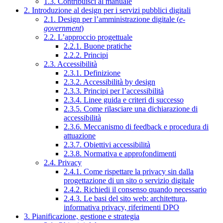
1.3. Contribuisci al manuale
2. Introduzione al design per i servizi pubblici digitali
2.1. Design per l’amministrazione digitale (
e-
government
)
2.2. L’approccio progettuale
2.2.1. Buone pratiche
2.2.2. Principi
2.3. Accessibilità
2.3.1. Definizione
2.3.2. Accessibilità by design
2.3.3. Principi per l’accessibilità
2.3.4. Linee guida e criteri di successo
2.3.5. Come rilasciare una dichiarazione di
accessibilità
2.3.6. Meccanismo di feedback e procedura di
attuazione
2.3.7. Obiettivi accessibilità
2.3.8. Normativa e approfondimenti
2.4. Privacy
2.4.1. Come rispettare la privacy sin dalla
progettazione di un sito o servizio digitale
2.4.2. Richiedi il consenso quando necessario
2.4.3. Le basi del sito web: architettura,
informativa privacy, riferimenti DPO
3. Pianificazione, gestione e strategia