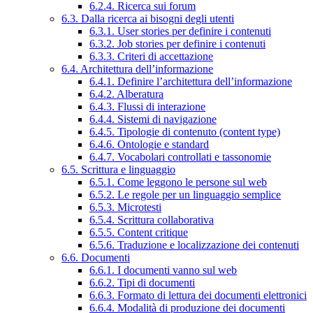
6.2.4. Ricerca sui forum
6.3. Dalla ricerca ai bisogni degli utenti
6.3.1. User stories per definire i contenuti
6.3.2. Job stories per definire i contenuti
6.3.3. Criteri di accettazione
6.4. Architettura dell’informazione
6.4.1. Definire l’architettura dell’informazione
6.4.2. Alberatura
6.4.3. Flussi di interazione
6.4.4. Sistemi di navigazione
6.4.5. Tipologie di contenuto (content type)
6.4.6. Ontologie e standard
6.4.7. Vocabolari controllati e tassonomie
6.5. Scrittura e linguaggio
6.5.1. Come leggono le persone sul web
6.5.2. Le regole per un linguaggio semplice
6.5.3. Microtesti
6.5.4. Scrittura collaborativa
6.5.5. Content critique
6.5.6. Traduzione e localizzazione dei contenuti
6.6. Documenti
6.6.1. I documenti vanno sul web
6.6.2. Tipi di documenti
6.6.3. Formato di lettura dei documenti elettronici
6.6.4. Modalità di produzione dei documenti