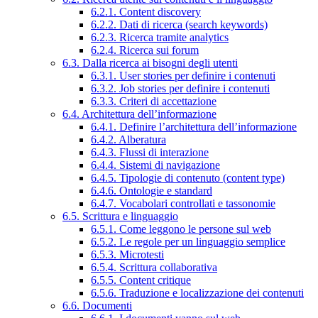
6.2.1. Content discovery
6.2.2. Dati di ricerca (search keywords)
6.2.3. Ricerca tramite analytics
6.2.4. Ricerca sui forum
6.3. Dalla ricerca ai bisogni degli utenti
6.3.1. User stories per definire i contenuti
6.3.2. Job stories per definire i contenuti
6.3.3. Criteri di accettazione
6.4. Architettura dell’informazione
6.4.1. Definire l’architettura dell’informazione
6.4.2. Alberatura
6.4.3. Flussi di interazione
6.4.4. Sistemi di navigazione
6.4.5. Tipologie di contenuto (content type)
6.4.6. Ontologie e standard
6.4.7. Vocabolari controllati e tassonomie
6.5. Scrittura e linguaggio
6.5.1. Come leggono le persone sul web
6.5.2. Le regole per un linguaggio semplice
6.5.3. Microtesti
6.5.4. Scrittura collaborativa
6.5.5. Content critique
6.5.6. Traduzione e localizzazione dei contenuti
6.6. Documenti