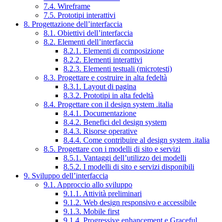
7.4. Wireframe
7.5. Prototipi interattivi
8. Progettazione dell’interfaccia
8.1. Obiettivi dell’interfaccia
8.2. Elementi dell’interfaccia
8.2.1. Elementi di composizione
8.2.2. Elementi interattivi
8.2.3. Elementi testuali (microtesti)
8.3. Progettare e costruire in alta fedeltà
8.3.1. Layout di pagina
8.3.2. Prototipi in alta fedeltà
8.4. Progettare con il design system .italia
8.4.1. Documentazione
8.4.2. Benefici del design system
8.4.3. Risorse operative
8.4.4. Come contribuire al design system .italia
8.5. Progettare con i modelli di sito e servizi
8.5.1. Vantaggi dell’utilizzo dei modelli
8.5.2. I modelli di sito e servizi disponibili
9. Sviluppo dell’interfaccia
9.1. Approccio allo sviluppo
9.1.1. Attività preliminari
9.1.2. Web design responsivo e accessibile
9.1.3. Mobile first
9.1.4. Progressive enhancement e Graceful