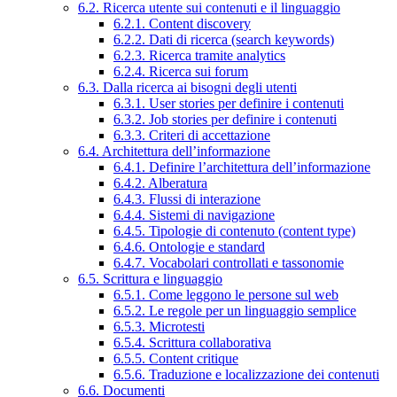
6.2. Ricerca utente sui contenuti e il linguaggio
6.2.1. Content discovery
6.2.2. Dati di ricerca (search keywords)
6.2.3. Ricerca tramite analytics
6.2.4. Ricerca sui forum
6.3. Dalla ricerca ai bisogni degli utenti
6.3.1. User stories per definire i contenuti
6.3.2. Job stories per definire i contenuti
6.3.3. Criteri di accettazione
6.4. Architettura dell’informazione
6.4.1. Definire l’architettura dell’informazione
6.4.2. Alberatura
6.4.3. Flussi di interazione
6.4.4. Sistemi di navigazione
6.4.5. Tipologie di contenuto (content type)
6.4.6. Ontologie e standard
6.4.7. Vocabolari controllati e tassonomie
6.5. Scrittura e linguaggio
6.5.1. Come leggono le persone sul web
6.5.2. Le regole per un linguaggio semplice
6.5.3. Microtesti
6.5.4. Scrittura collaborativa
6.5.5. Content critique
6.5.6. Traduzione e localizzazione dei contenuti
6.6. Documenti