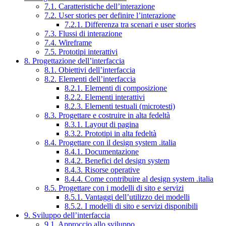
7.1. Caratteristiche dell’interazione
7.2. User stories per definire l’interazione
7.2.1. Differenza tra scenari e user stories
7.3. Flussi di interazione
7.4. Wireframe
7.5. Prototipi interattivi
8. Progettazione dell’interfaccia
8.1. Obiettivi dell’interfaccia
8.2. Elementi dell’interfaccia
8.2.1. Elementi di composizione
8.2.2. Elementi interattivi
8.2.3. Elementi testuali (microtesti)
8.3. Progettare e costruire in alta fedeltà
8.3.1. Layout di pagina
8.3.2. Prototipi in alta fedeltà
8.4. Progettare con il design system .italia
8.4.1. Documentazione
8.4.2. Benefici del design system
8.4.3. Risorse operative
8.4.4. Come contribuire al design system .italia
8.5. Progettare con i modelli di sito e servizi
8.5.1. Vantaggi dell’utilizzo dei modelli
8.5.2. I modelli di sito e servizi disponibili
9. Sviluppo dell’interfaccia
9.1. Approccio allo sviluppo