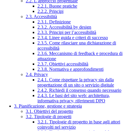
2.2. L’approccio progettuale
2.2.1. Buone pratiche
2.2.2. Principi
2.3. Accessibilità
2.3.1. Definizione
2.3.2. Accessibilità by design
2.3.3. Principi per l’accessibilità
2.3.4. Linee guida e criteri di successo
2.3.5. Come rilasciare una dichiarazione di
accessibilità
2.3.6. Meccanismo di feedback e procedura di
attuazione
2.3.7. Obiettivi accessibilità
2.3.8. Normativa e approfondimenti
2.4. Privacy
2.4.1. Come rispettare la privacy sin dalla
progettazione di un sito o servizio digitale
2.4.2. Richiedi il consenso quando necessario
2.4.3. Le basi del sito web: architettura,
informativa privacy, riferimenti DPO
3. Pianificazione, gestione e strategia
3.1. Obiettivi del progetto
3.2. Tipologie di progetti
3.2.1. Tipologie di progetto in base agli attori
coinvolti nel servizio