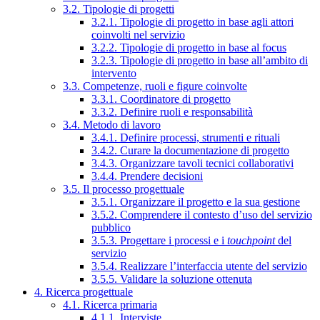
3.2. Tipologie di progetti
3.2.1. Tipologie di progetto in base agli attori
coinvolti nel servizio
3.2.2. Tipologie di progetto in base al focus
3.2.3. Tipologie di progetto in base all’ambito di
intervento
3.3. Competenze, ruoli e figure coinvolte
3.3.1. Coordinatore di progetto
3.3.2. Definire ruoli e responsabilità
3.4. Metodo di lavoro
3.4.1. Definire processi, strumenti e rituali
3.4.2. Curare la documentazione di progetto
3.4.3. Organizzare tavoli tecnici collaborativi
3.4.4. Prendere decisioni
3.5. Il processo progettuale
3.5.1. Organizzare il progetto e la sua gestione
3.5.2. Comprendere il contesto d’uso del servizio
pubblico
3.5.3. Progettare i processi e i
touchpoint
del
servizio
3.5.4. Realizzare l’interfaccia utente del servizio
3.5.5. Validare la soluzione ottenuta
4. Ricerca progettuale
4.1. Ricerca primaria
4.1.1. Interviste