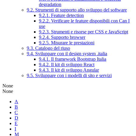
degradation
9.2. Strumenti di supporto allo sviluppo del software
9.2.1. Feature detection
9.2.2. Verificare le feature disponibili con Can I
use
9.2.3. Strumenti e risorse per CSS e JavaScript
9.2.4. Supporto browser
9.2.5. Misurare le prestazioni
9.3. Catalogo del riuso
9.4. Sviluppare con il design system .italia
9.4.1. Il framework Bootstrap Italia
9.4.2. Il kit di sviluppo React
9.4.3. Il kit di sviluppo Angular
9.5. Sviluppare con i modelli di sito e servizi
None
None
A
B
C
D
E
I
M