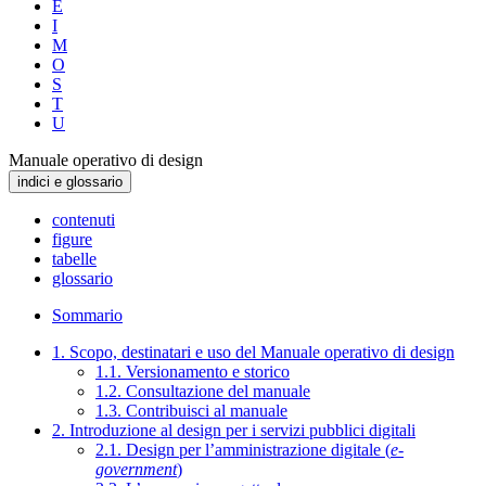
E
I
M
O
S
T
U
Manuale operativo di design
indici e glossario
contenuti
figure
tabelle
glossario
Sommario
1. Scopo, destinatari e uso del Manuale operativo di design
1.1. Versionamento e storico
1.2. Consultazione del manuale
1.3. Contribuisci al manuale
2. Introduzione al design per i servizi pubblici digitali
2.1. Design per l’amministrazione digitale (
e-
government
)