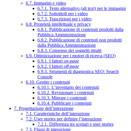
6.7. Immagini e video
6.7.1. Testo alternativo (alt text) per le immagini
6.7.2. Sottotitoli per i video
6.7.3. Trascrizioni per i video
6.8. Proprietà intellettuale e privacy
6.8.1. Pubblicazione di contenuti prodotti dalla
Pubblica Amministrazione
6.8.2. Pubblicazione di contenuti non prodotti
dalla Pubblica Amministrazione
6.8.3. Consenso dei soggetti ritratti
6.9. Ottimizzazione per i motori di ricerca (SEO)
6.9.1. I fattori
on-page
6.9.2. I fattori
off-page
6.9.3. Strumenti di diagnostica SEO: Search
Console
6.10. Gestire i contenuti
6.10.1. L’inventario dei contenuti
6.10.2. Revisionare i contenuti
6.10.3. Migrare i contenuti
6.10.4. Pubblicare i contenuti
7. Progettazione dell’interazione
7.1. Caratteristiche dell’interazione
7.2. User stories per definire l’interazione
7.2.1. Differenza tra scenari e user stories
7.3. Flussi di interazione