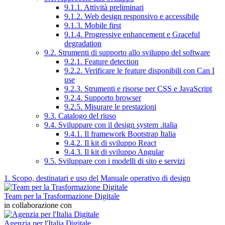
9.1.1. Attività preliminari
9.1.2. Web design responsivo e accessibile
9.1.3. Mobile first
9.1.4. Progressive enhancement e Graceful
degradation
9.2. Strumenti di supporto allo sviluppo del software
9.2.1. Feature detection
9.2.2. Verificare le feature disponibili con Can I
use
9.2.3. Strumenti e risorse per CSS e JavaScript
9.2.4. Supporto browser
9.2.5. Misurare le prestazioni
9.3. Catalogo del riuso
9.4. Sviluppare con il design system .italia
9.4.1. Il framework Bootstrap Italia
9.4.2. Il kit di sviluppo React
9.4.3. Il kit di sviluppo Angular
9.5. Sviluppare con i modelli di sito e servizi
1. Scopo, destinatari e uso del Manuale operativo di design
Team per la Trasformazione Digitale
in collaborazione con
Agenzia per l'Italia Digitale