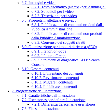
6.7. Immagini e video
6.7.1. Testo alternativo (alt text) per le immagini
6.7.2. Sottotitoli per i video
6.7.3. Trascrizioni per i video
6.8. Proprietà intellettuale e privacy
6.8.1. Pubblicazione di contenuti prodotti dalla
Pubblica Amministrazione
6.8.2. Pubblicazione di contenuti non prodotti
dalla Pubblica Amministrazione
6.8.3. Consenso dei soggetti ritratti
6.9. Ottimizzazione per i motori di ricerca (SEO)
6.9.1. I fattori
on-page
6.9.2. I fattori
off-page
6.9.3. Strumenti di diagnostica SEO: Search
Console
6.10. Gestire i contenuti
6.10.1. L’inventario dei contenuti
6.10.2. Revisionare i contenuti
6.10.3. Migrare i contenuti
6.10.4. Pubblicare i contenuti
7. Progettazione dell’interazione
7.1. Caratteristiche dell’interazione
7.2. User stories per definire l’interazione
7.2.1. Differenza tra scenari e user stories
7.3. Flussi di interazione