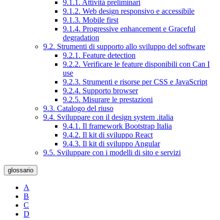
9.1.1. Attività preliminari
9.1.2. Web design responsivo e accessibile
9.1.3. Mobile first
9.1.4. Progressive enhancement e Graceful
degradation
9.2. Strumenti di supporto allo sviluppo del software
9.2.1. Feature detection
9.2.2. Verificare le feature disponibili con Can I
use
9.2.3. Strumenti e risorse per CSS e JavaScript
9.2.4. Supporto browser
9.2.5. Misurare le prestazioni
9.3. Catalogo del riuso
9.4. Sviluppare con il design system .italia
9.4.1. Il framework Bootstrap Italia
9.4.2. Il kit di sviluppo React
9.4.3. Il kit di sviluppo Angular
9.5. Sviluppare con i modelli di sito e servizi
glossario
A
B
C
D