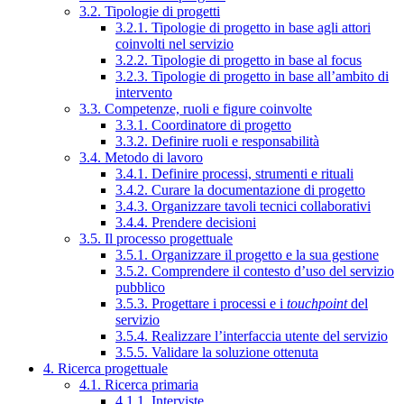
3.2. Tipologie di progetti
3.2.1. Tipologie di progetto in base agli attori
coinvolti nel servizio
3.2.2. Tipologie di progetto in base al focus
3.2.3. Tipologie di progetto in base all’ambito di
intervento
3.3. Competenze, ruoli e figure coinvolte
3.3.1. Coordinatore di progetto
3.3.2. Definire ruoli e responsabilità
3.4. Metodo di lavoro
3.4.1. Definire processi, strumenti e rituali
3.4.2. Curare la documentazione di progetto
3.4.3. Organizzare tavoli tecnici collaborativi
3.4.4. Prendere decisioni
3.5. Il processo progettuale
3.5.1. Organizzare il progetto e la sua gestione
3.5.2. Comprendere il contesto d’uso del servizio
pubblico
3.5.3. Progettare i processi e i
touchpoint
del
servizio
3.5.4. Realizzare l’interfaccia utente del servizio
3.5.5. Validare la soluzione ottenuta
4. Ricerca progettuale
4.1. Ricerca primaria
4.1.1. Interviste