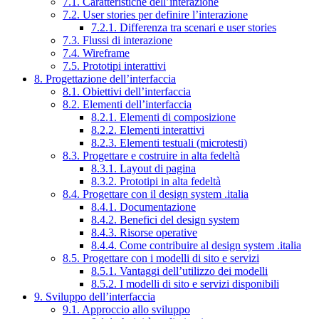
7.1. Caratteristiche dell’interazione
7.2. User stories per definire l’interazione
7.2.1. Differenza tra scenari e user stories
7.3. Flussi di interazione
7.4. Wireframe
7.5. Prototipi interattivi
8. Progettazione dell’interfaccia
8.1. Obiettivi dell’interfaccia
8.2. Elementi dell’interfaccia
8.2.1. Elementi di composizione
8.2.2. Elementi interattivi
8.2.3. Elementi testuali (microtesti)
8.3. Progettare e costruire in alta fedeltà
8.3.1. Layout di pagina
8.3.2. Prototipi in alta fedeltà
8.4. Progettare con il design system .italia
8.4.1. Documentazione
8.4.2. Benefici del design system
8.4.3. Risorse operative
8.4.4. Come contribuire al design system .italia
8.5. Progettare con i modelli di sito e servizi
8.5.1. Vantaggi dell’utilizzo dei modelli
8.5.2. I modelli di sito e servizi disponibili
9. Sviluppo dell’interfaccia
9.1. Approccio allo sviluppo