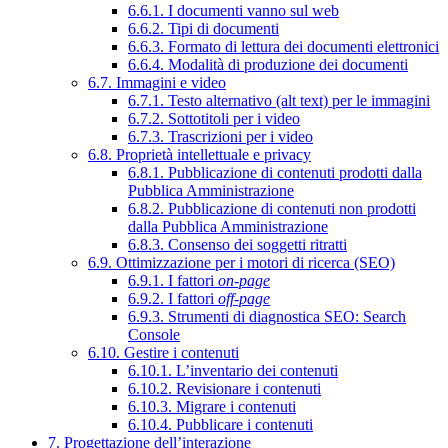
6.6.1. I documenti vanno sul web
6.6.2. Tipi di documenti
6.6.3. Formato di lettura dei documenti elettronici
6.6.4. Modalità di produzione dei documenti
6.7. Immagini e video
6.7.1. Testo alternativo (alt text) per le immagini
6.7.2. Sottotitoli per i video
6.7.3. Trascrizioni per i video
6.8. Proprietà intellettuale e privacy
6.8.1. Pubblicazione di contenuti prodotti dalla
Pubblica Amministrazione
6.8.2. Pubblicazione di contenuti non prodotti
dalla Pubblica Amministrazione
6.8.3. Consenso dei soggetti ritratti
6.9. Ottimizzazione per i motori di ricerca (SEO)
6.9.1. I fattori
on-page
6.9.2. I fattori
off-page
6.9.3. Strumenti di diagnostica SEO: Search
Console
6.10. Gestire i contenuti
6.10.1. L’inventario dei contenuti
6.10.2. Revisionare i contenuti
6.10.3. Migrare i contenuti
6.10.4. Pubblicare i contenuti
7. Progettazione dell’interazione