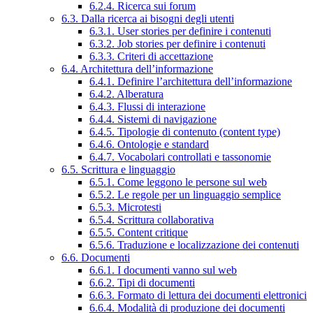
6.2.4. Ricerca sui forum
6.3. Dalla ricerca ai bisogni degli utenti
6.3.1. User stories per definire i contenuti
6.3.2. Job stories per definire i contenuti
6.3.3. Criteri di accettazione
6.4. Architettura dell’informazione
6.4.1. Definire l’architettura dell’informazione
6.4.2. Alberatura
6.4.3. Flussi di interazione
6.4.4. Sistemi di navigazione
6.4.5. Tipologie di contenuto (content type)
6.4.6. Ontologie e standard
6.4.7. Vocabolari controllati e tassonomie
6.5. Scrittura e linguaggio
6.5.1. Come leggono le persone sul web
6.5.2. Le regole per un linguaggio semplice
6.5.3. Microtesti
6.5.4. Scrittura collaborativa
6.5.5. Content critique
6.5.6. Traduzione e localizzazione dei contenuti
6.6. Documenti
6.6.1. I documenti vanno sul web
6.6.2. Tipi di documenti
6.6.3. Formato di lettura dei documenti elettronici
6.6.4. Modalità di produzione dei documenti