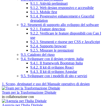
9.1.1. Attività preliminari
9.1.2. Web design responsivo e accessibile
9.1.3. Mobile first
9.1.4. Progressive enhancement e Graceful
degradation
9.2. Strumenti di supporto allo sviluppo del software
9.2.1. Feature detection
9.2.2. Verificare le feature disponibili con Can I
use
9.2.3. Strumenti e risorse per CSS e JavaScript
9.2.4. Supporto browser
9.2.5. Misurare le prestazioni
9.3. Catalogo del riuso
9.4. Sviluppare con il design system .italia
9.4.1. Il framework Bootstrap Italia
9.4.2. Il kit di sviluppo React
9.4.3. Il kit di sviluppo Angular
9.5. Sviluppare con i modelli di sito e servizi
1. Scopo, destinatari e uso del Manuale operativo di design
Team per la Trasformazione Digitale
in collaborazione con
Agenzia per l'Italia Digitale