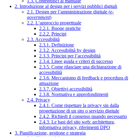
1.3. Contribuisci al manuale
2. Introduzione al design per i servizi pubblici digitali
2.1. Design per l’amministrazione digitale (
e-
government
)
2.2. L’approccio progettuale
2.2.1. Buone pratiche
2.2.2. Principi
2.3. Accessibilità
2.3.1. Definizione
2.3.2. Accessibilità by design
2.3.3. Principi per l’accessibilità
2.3.4. Linee guida e criteri di successo
2.3.5. Come rilasciare una dichiarazione di
accessibilità
2.3.6. Meccanismo di feedback e procedura di
attuazione
2.3.7. Obiettivi accessibilità
2.3.8. Normativa e approfondimenti
2.4. Privacy
2.4.1. Come rispettare la privacy sin dalla
progettazione di un sito o servizio digitale
2.4.2. Richiedi il consenso quando necessario
2.4.3. Le basi del sito web: architettura,
informativa privacy, riferimenti DPO
3. Pianificazione, gestione e strategia