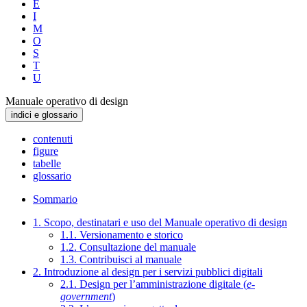
E
I
M
O
S
T
U
Manuale operativo di design
indici e glossario
contenuti
figure
tabelle
glossario
Sommario
1. Scopo, destinatari e uso del Manuale operativo di design
1.1. Versionamento e storico
1.2. Consultazione del manuale
1.3. Contribuisci al manuale
2. Introduzione al design per i servizi pubblici digitali
2.1. Design per l’amministrazione digitale (
e-
government
)