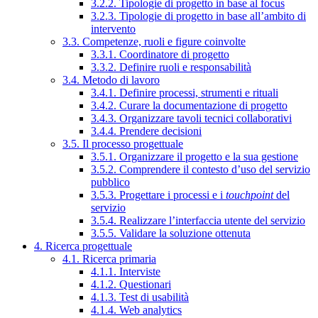
3.2.2. Tipologie di progetto in base al focus
3.2.3. Tipologie di progetto in base all’ambito di
intervento
3.3. Competenze, ruoli e figure coinvolte
3.3.1. Coordinatore di progetto
3.3.2. Definire ruoli e responsabilità
3.4. Metodo di lavoro
3.4.1. Definire processi, strumenti e rituali
3.4.2. Curare la documentazione di progetto
3.4.3. Organizzare tavoli tecnici collaborativi
3.4.4. Prendere decisioni
3.5. Il processo progettuale
3.5.1. Organizzare il progetto e la sua gestione
3.5.2. Comprendere il contesto d’uso del servizio
pubblico
3.5.3. Progettare i processi e i
touchpoint
del
servizio
3.5.4. Realizzare l’interfaccia utente del servizio
3.5.5. Validare la soluzione ottenuta
4. Ricerca progettuale
4.1. Ricerca primaria
4.1.1. Interviste
4.1.2. Questionari
4.1.3. Test di usabilità
4.1.4. Web analytics