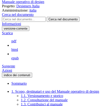
Manuale operativo di design
Progetto:
Designers Italia
Amministrazione:
italia
Cerca nel documento
Cerca nel documento
Informazioni
versione-corrente
Scarica
pdf
html
epub
Sorgente
Azioni
indice dei contenuti
Sommario
1. Scopo, destinatari e uso del Manuale operativo di design
1.1. Versionamento e storico
1.2. Consultazione del manuale
1.3. Contribuisci al manuale