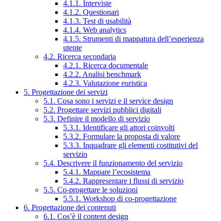
4.1.1. Interviste
4.1.2. Questionari
4.1.3. Test di usabilità
4.1.4. Web analytics
4.1.5. Strumenti di mappatura dell’esperienza
utente
4.2. Ricerca secondaria
4.2.1. Ricerca documentale
4.2.2. Analisi benchmark
4.2.3. Valutazione euristica
5. Progettazione dei servizi
5.1. Cosa sono i servizi e il service design
5.2. Progettare servizi pubblici digitali
5.3. Definire il modello di servizio
5.3.1. Identificare gli attori coinvolti
5.3.2. Formulare la proposta di valore
5.3.3. Inquadrare gli elementi costitutivi del
servizio
5.4. Descrivere il funzionamento del servizio
5.4.1. Mappare l’ecosistema
5.4.2. Rappresentare i flussi di servizio
5.5. Co-progettare le soluzioni
5.5.1. Workshop di co-progettazione
6. Progettazione dei contenuti
6.1. Cos’è il content design