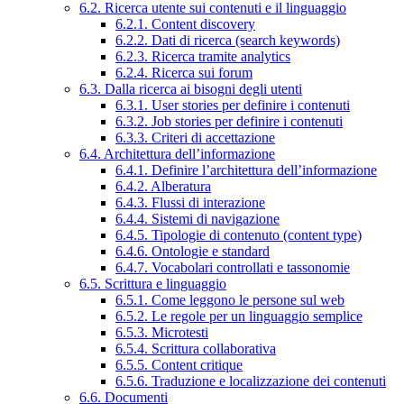
6.2. Ricerca utente sui contenuti e il linguaggio
6.2.1. Content discovery
6.2.2. Dati di ricerca (search keywords)
6.2.3. Ricerca tramite analytics
6.2.4. Ricerca sui forum
6.3. Dalla ricerca ai bisogni degli utenti
6.3.1. User stories per definire i contenuti
6.3.2. Job stories per definire i contenuti
6.3.3. Criteri di accettazione
6.4. Architettura dell’informazione
6.4.1. Definire l’architettura dell’informazione
6.4.2. Alberatura
6.4.3. Flussi di interazione
6.4.4. Sistemi di navigazione
6.4.5. Tipologie di contenuto (content type)
6.4.6. Ontologie e standard
6.4.7. Vocabolari controllati e tassonomie
6.5. Scrittura e linguaggio
6.5.1. Come leggono le persone sul web
6.5.2. Le regole per un linguaggio semplice
6.5.3. Microtesti
6.5.4. Scrittura collaborativa
6.5.5. Content critique
6.5.6. Traduzione e localizzazione dei contenuti
6.6. Documenti