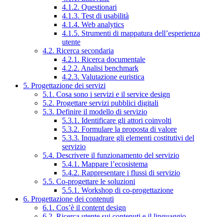
4.1.2. Questionari
4.1.3. Test di usabilità
4.1.4. Web analytics
4.1.5. Strumenti di mappatura dell’esperienza
utente
4.2. Ricerca secondaria
4.2.1. Ricerca documentale
4.2.2. Analisi benchmark
4.2.3. Valutazione euristica
5. Progettazione dei servizi
5.1. Cosa sono i servizi e il service design
5.2. Progettare servizi pubblici digitali
5.3. Definire il modello di servizio
5.3.1. Identificare gli attori coinvolti
5.3.2. Formulare la proposta di valore
5.3.3. Inquadrare gli elementi costitutivi del
servizio
5.4. Descrivere il funzionamento del servizio
5.4.1. Mappare l’ecosistema
5.4.2. Rappresentare i flussi di servizio
5.5. Co-progettare le soluzioni
5.5.1. Workshop di co-progettazione
6. Progettazione dei contenuti
6.1. Cos’è il content design
6.2. Ricerca utente sui contenuti e il linguaggio