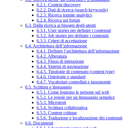
6.2.1. Content discovery
6.2.2. Dati di ricerca (search keywords)
6.2.3. Ricerca tramite analytics
6.2.4. Ricerca sui forum
6.3. Dalla ricerca ai bisogni degli utenti
6.3.1. User stories per definire i contenuti
6.3.2. Job stories per definire i contenuti
6.3.3. Criteri di accettazione
6.4. Architettura dell’informazione
6.4.1. Definire l’architettura dell’informazione
6.4.2. Alberatura
6.4.3. Flussi di interazione
6.4.4. Sistemi di navigazione
6.4.5. Tipologie di contenuto (content type)
6.4.6. Ontologie e standard
6.4.7. Vocabolari controllati e tassonomie
6.5. Scrittura e linguaggio
6.5.1. Come leggono le persone sul web
6.5.2. Le regole per un linguaggio semplice
6.5.3. Microtesti
6.5.4. Scrittura collaborativa
6.5.5. Content critique
6.5.6. Traduzione e localizzazione dei contenuti
6.6. Documenti