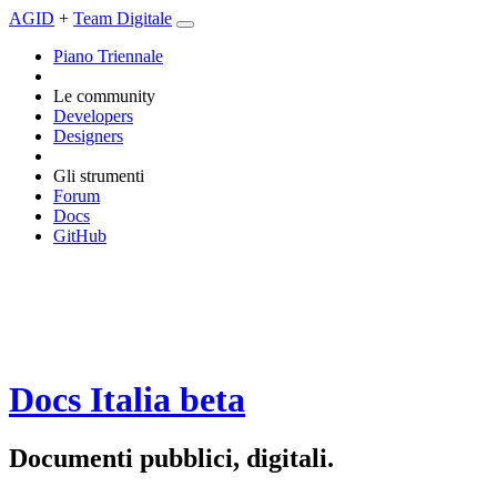
AGID
+
Team Digitale
Piano Triennale
Le community
Developers
Designers
Gli strumenti
Forum
Docs
GitHub
Docs Italia
beta
Documenti pubblici, digitali.