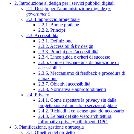
2. Introduzione al design per i servizi pubblici digitali
2.1. Design per l’amministrazione digitale (
e-
government
)
2.2. L’approccio progettuale
2.2.1. Buone pratiche
2.2.2. Principi
2.3. Accessibilità
2.3.1. Definizione
2.3.2. Accessibilità by design
2.3.3. Principi per l’accessibilità
2.3.4. Linee guida e criteri di successo
2.3.5. Come rilasciare una dichiarazione di
accessibilità
2.3.6. Meccanismo di feedback e procedura di
attuazione
2.3.7. Obiettivi accessibilità
2.3.8. Normativa e approfondimenti
2.4. Privacy
2.4.1. Come rispettare la privacy sin dalla
progettazione di un sito o servizio digitale
2.4.2. Richiedi il consenso quando necessario
2.4.3. Le basi del sito web: architettura,
informativa privacy, riferimenti DPO
3. Pianificazione, gestione e strategia
3.1. Obiettivi del progetto