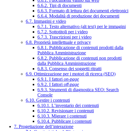
6.6.1. I documenti vanno sul web
6.6.2. Tipi di documenti
6.6.3. Formato di lettura dei documenti elettronici
6.6.4. Modalità di produzione dei documenti
6.7. Immagini e video
6.7.1. Testo alternativo (alt text) per le immagini
6.7.2. Sottotitoli per i video
6.7.3. Trascrizioni per i video
6.8. Proprietà intellettuale e privacy
6.8.1. Pubblicazione di contenuti prodotti dalla
Pubblica Amministrazione
6.8.2. Pubblicazione di contenuti non prodotti
dalla Pubblica Amministrazione
6.8.3. Consenso dei soggetti ritratti
6.9. Ottimizzazione per i motori di ricerca (SEO)
6.9.1. I fattori
on-page
6.9.2. I fattori
off-page
6.9.3. Strumenti di diagnostica SEO: Search
Console
6.10. Gestire i contenuti
6.10.1. L’inventario dei contenuti
6.10.2. Revisionare i contenuti
6.10.3. Migrare i contenuti
6.10.4. Pubblicare i contenuti
7. Progettazione dell’interazione