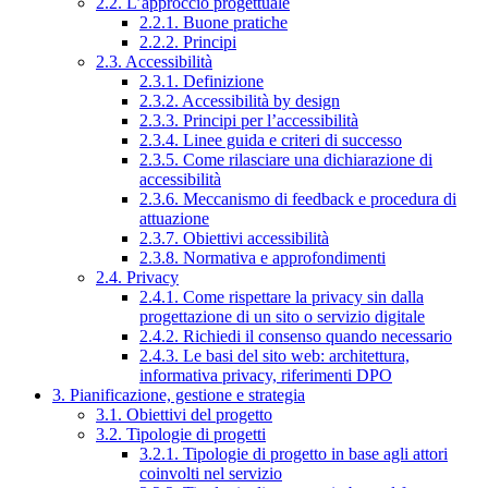
2.2. L’approccio progettuale
2.2.1. Buone pratiche
2.2.2. Principi
2.3. Accessibilità
2.3.1. Definizione
2.3.2. Accessibilità by design
2.3.3. Principi per l’accessibilità
2.3.4. Linee guida e criteri di successo
2.3.5. Come rilasciare una dichiarazione di
accessibilità
2.3.6. Meccanismo di feedback e procedura di
attuazione
2.3.7. Obiettivi accessibilità
2.3.8. Normativa e approfondimenti
2.4. Privacy
2.4.1. Come rispettare la privacy sin dalla
progettazione di un sito o servizio digitale
2.4.2. Richiedi il consenso quando necessario
2.4.3. Le basi del sito web: architettura,
informativa privacy, riferimenti DPO
3. Pianificazione, gestione e strategia
3.1. Obiettivi del progetto
3.2. Tipologie di progetti
3.2.1. Tipologie di progetto in base agli attori
coinvolti nel servizio