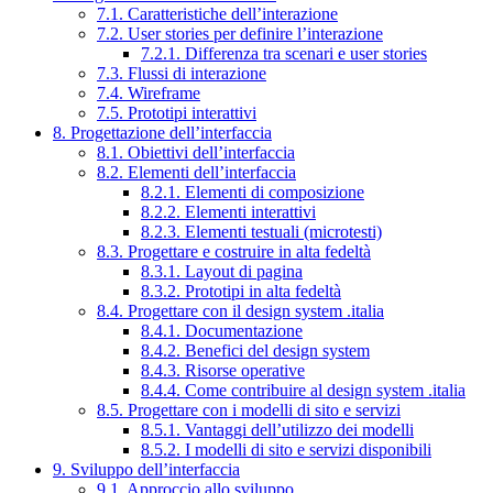
7.1. Caratteristiche dell’interazione
7.2. User stories per definire l’interazione
7.2.1. Differenza tra scenari e user stories
7.3. Flussi di interazione
7.4. Wireframe
7.5. Prototipi interattivi
8. Progettazione dell’interfaccia
8.1. Obiettivi dell’interfaccia
8.2. Elementi dell’interfaccia
8.2.1. Elementi di composizione
8.2.2. Elementi interattivi
8.2.3. Elementi testuali (microtesti)
8.3. Progettare e costruire in alta fedeltà
8.3.1. Layout di pagina
8.3.2. Prototipi in alta fedeltà
8.4. Progettare con il design system .italia
8.4.1. Documentazione
8.4.2. Benefici del design system
8.4.3. Risorse operative
8.4.4. Come contribuire al design system .italia
8.5. Progettare con i modelli di sito e servizi
8.5.1. Vantaggi dell’utilizzo dei modelli
8.5.2. I modelli di sito e servizi disponibili
9. Sviluppo dell’interfaccia
9.1. Approccio allo sviluppo