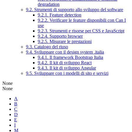
degradation
9.2. Strumenti di supporto allo sviluppo del software
9.2.1. Feature detection
9.2.2. Verificare le feature disponibili con Can I
use
9.2.3. Strumenti e risorse per CSS e JavaScript
9.2.4. Supporto browser
9.2.5. Misurare le prestazioni
9.3. Catalogo del riuso
9.4. Sviluppare con il design system .italia
9.4.1. Il framework Bootstrap Italia
9.4.2. Il kit di sviluppo React
9.4.3. Il kit di sviluppo Angular
9.5. Sviluppare con i modelli di sito e servizi
None
None
A
B
C
D
E
I
M