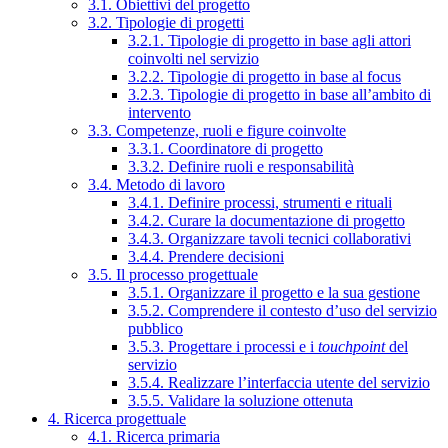
3.1. Obiettivi del progetto
3.2. Tipologie di progetti
3.2.1. Tipologie di progetto in base agli attori
coinvolti nel servizio
3.2.2. Tipologie di progetto in base al focus
3.2.3. Tipologie di progetto in base all’ambito di
intervento
3.3. Competenze, ruoli e figure coinvolte
3.3.1. Coordinatore di progetto
3.3.2. Definire ruoli e responsabilità
3.4. Metodo di lavoro
3.4.1. Definire processi, strumenti e rituali
3.4.2. Curare la documentazione di progetto
3.4.3. Organizzare tavoli tecnici collaborativi
3.4.4. Prendere decisioni
3.5. Il processo progettuale
3.5.1. Organizzare il progetto e la sua gestione
3.5.2. Comprendere il contesto d’uso del servizio
pubblico
3.5.3. Progettare i processi e i
touchpoint
del
servizio
3.5.4. Realizzare l’interfaccia utente del servizio
3.5.5. Validare la soluzione ottenuta
4. Ricerca progettuale
4.1. Ricerca primaria