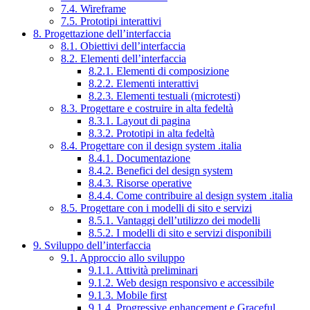
7.4. Wireframe
7.5. Prototipi interattivi
8. Progettazione dell’interfaccia
8.1. Obiettivi dell’interfaccia
8.2. Elementi dell’interfaccia
8.2.1. Elementi di composizione
8.2.2. Elementi interattivi
8.2.3. Elementi testuali (microtesti)
8.3. Progettare e costruire in alta fedeltà
8.3.1. Layout di pagina
8.3.2. Prototipi in alta fedeltà
8.4. Progettare con il design system .italia
8.4.1. Documentazione
8.4.2. Benefici del design system
8.4.3. Risorse operative
8.4.4. Come contribuire al design system .italia
8.5. Progettare con i modelli di sito e servizi
8.5.1. Vantaggi dell’utilizzo dei modelli
8.5.2. I modelli di sito e servizi disponibili
9. Sviluppo dell’interfaccia
9.1. Approccio allo sviluppo
9.1.1. Attività preliminari
9.1.2. Web design responsivo e accessibile
9.1.3. Mobile first
9.1.4. Progressive enhancement e Graceful