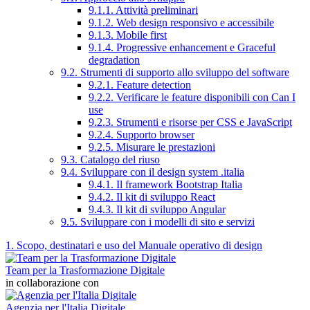
9.1.1. Attività preliminari
9.1.2. Web design responsivo e accessibile
9.1.3. Mobile first
9.1.4. Progressive enhancement e Graceful
degradation
9.2. Strumenti di supporto allo sviluppo del software
9.2.1. Feature detection
9.2.2. Verificare le feature disponibili con Can I
use
9.2.3. Strumenti e risorse per CSS e JavaScript
9.2.4. Supporto browser
9.2.5. Misurare le prestazioni
9.3. Catalogo del riuso
9.4. Sviluppare con il design system .italia
9.4.1. Il framework Bootstrap Italia
9.4.2. Il kit di sviluppo React
9.4.3. Il kit di sviluppo Angular
9.5. Sviluppare con i modelli di sito e servizi
1. Scopo, destinatari e uso del Manuale operativo di design
Team per la Trasformazione Digitale
in collaborazione con
Agenzia per l'Italia Digitale