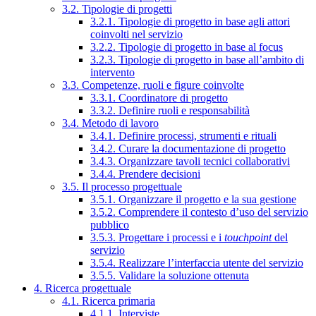
3.2. Tipologie di progetti
3.2.1. Tipologie di progetto in base agli attori
coinvolti nel servizio
3.2.2. Tipologie di progetto in base al focus
3.2.3. Tipologie di progetto in base all’ambito di
intervento
3.3. Competenze, ruoli e figure coinvolte
3.3.1. Coordinatore di progetto
3.3.2. Definire ruoli e responsabilità
3.4. Metodo di lavoro
3.4.1. Definire processi, strumenti e rituali
3.4.2. Curare la documentazione di progetto
3.4.3. Organizzare tavoli tecnici collaborativi
3.4.4. Prendere decisioni
3.5. Il processo progettuale
3.5.1. Organizzare il progetto e la sua gestione
3.5.2. Comprendere il contesto d’uso del servizio
pubblico
3.5.3. Progettare i processi e i
touchpoint
del
servizio
3.5.4. Realizzare l’interfaccia utente del servizio
3.5.5. Validare la soluzione ottenuta
4. Ricerca progettuale
4.1. Ricerca primaria
4.1.1. Interviste