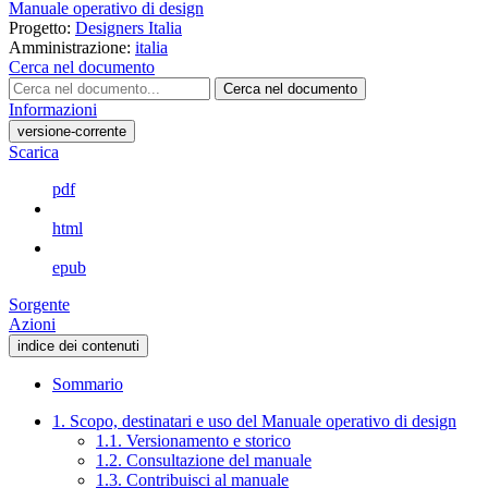
Manuale operativo di design
Progetto:
Designers Italia
Amministrazione:
italia
Cerca nel documento
Cerca nel documento
Informazioni
versione-corrente
Scarica
pdf
html
epub
Sorgente
Azioni
indice dei contenuti
Sommario
1. Scopo, destinatari e uso del Manuale operativo di design
1.1. Versionamento e storico
1.2. Consultazione del manuale
1.3. Contribuisci al manuale