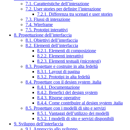
7.1. Caratteristiche dell’interazione
7.2. User stories per definire l’interazione
7.2.1. Differenza tra scenari e user stories
7.3. Flussi di interazione
7.4. Wireframe
7.5. Prototipi interattivi
8. Progettazione dell’interfaccia
8.1. Obiettivi dell’interfaccia
8.2. Elementi dell’interfaccia
8.2.1. Elementi di composizione
8.2.2. Elementi interattivi
8.2.3. Elementi testuali (microtesti)
8.3. Progettare e costruire in alta fedeltà
8.3.1. Layout di pagina
8.3.2. Prototipi in alta fedeltà
8.4. Progettare con il design system .italia
8.4.1. Documentazione
8.4.2. Benefici del design system
8.4.3. Risorse operative
8.4.4. Come contribuire al design system .italia
8.5. Progettare con i modelli di sito e servizi
8.5.1. Vantaggi dell’utilizzo dei modelli
8.5.2. I modelli di sito e servizi disponibili
9. Sviluppo dell’interfaccia
9.1. Approccio allo sviluppo