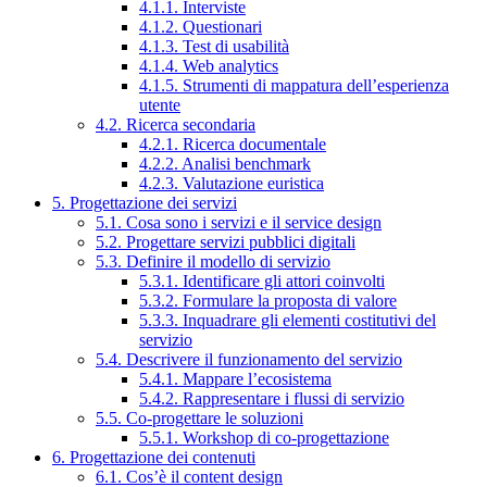
4.1.1. Interviste
4.1.2. Questionari
4.1.3. Test di usabilità
4.1.4. Web analytics
4.1.5. Strumenti di mappatura dell’esperienza
utente
4.2. Ricerca secondaria
4.2.1. Ricerca documentale
4.2.2. Analisi benchmark
4.2.3. Valutazione euristica
5. Progettazione dei servizi
5.1. Cosa sono i servizi e il service design
5.2. Progettare servizi pubblici digitali
5.3. Definire il modello di servizio
5.3.1. Identificare gli attori coinvolti
5.3.2. Formulare la proposta di valore
5.3.3. Inquadrare gli elementi costitutivi del
servizio
5.4. Descrivere il funzionamento del servizio
5.4.1. Mappare l’ecosistema
5.4.2. Rappresentare i flussi di servizio
5.5. Co-progettare le soluzioni
5.5.1. Workshop di co-progettazione
6. Progettazione dei contenuti
6.1. Cos’è il content design