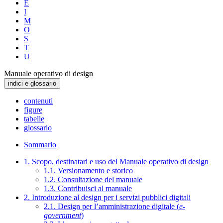
E
I
M
O
S
T
U
Manuale operativo di design
indici e glossario
contenuti
figure
tabelle
glossario
Sommario
1. Scopo, destinatari e uso del Manuale operativo di design
1.1. Versionamento e storico
1.2. Consultazione del manuale
1.3. Contribuisci al manuale
2. Introduzione al design per i servizi pubblici digitali
2.1. Design per l’amministrazione digitale (
e-
government
)