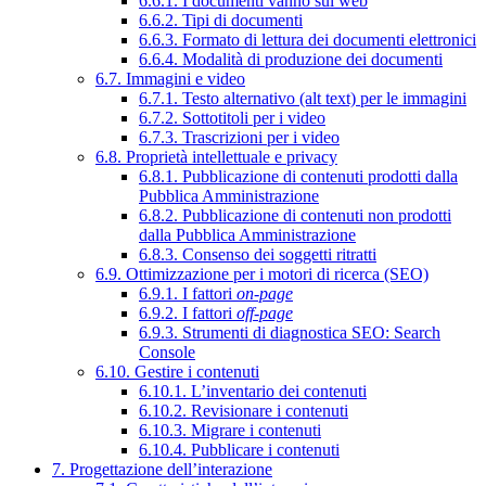
6.6.1. I documenti vanno sul web
6.6.2. Tipi di documenti
6.6.3. Formato di lettura dei documenti elettronici
6.6.4. Modalità di produzione dei documenti
6.7. Immagini e video
6.7.1. Testo alternativo (alt text) per le immagini
6.7.2. Sottotitoli per i video
6.7.3. Trascrizioni per i video
6.8. Proprietà intellettuale e privacy
6.8.1. Pubblicazione di contenuti prodotti dalla
Pubblica Amministrazione
6.8.2. Pubblicazione di contenuti non prodotti
dalla Pubblica Amministrazione
6.8.3. Consenso dei soggetti ritratti
6.9. Ottimizzazione per i motori di ricerca (SEO)
6.9.1. I fattori
on-page
6.9.2. I fattori
off-page
6.9.3. Strumenti di diagnostica SEO: Search
Console
6.10. Gestire i contenuti
6.10.1. L’inventario dei contenuti
6.10.2. Revisionare i contenuti
6.10.3. Migrare i contenuti
6.10.4. Pubblicare i contenuti
7. Progettazione dell’interazione