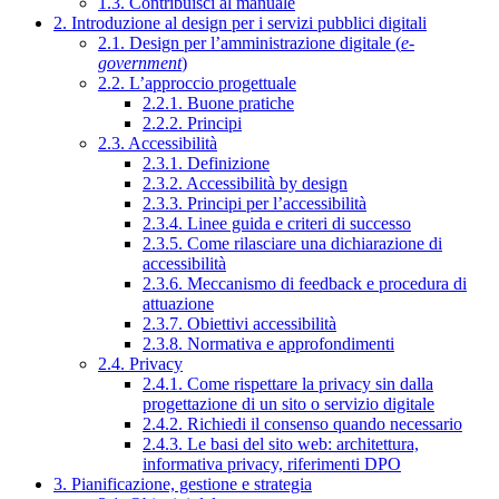
1.3. Contribuisci al manuale
2. Introduzione al design per i servizi pubblici digitali
2.1. Design per l’amministrazione digitale (
e-
government
)
2.2. L’approccio progettuale
2.2.1. Buone pratiche
2.2.2. Principi
2.3. Accessibilità
2.3.1. Definizione
2.3.2. Accessibilità by design
2.3.3. Principi per l’accessibilità
2.3.4. Linee guida e criteri di successo
2.3.5. Come rilasciare una dichiarazione di
accessibilità
2.3.6. Meccanismo di feedback e procedura di
attuazione
2.3.7. Obiettivi accessibilità
2.3.8. Normativa e approfondimenti
2.4. Privacy
2.4.1. Come rispettare la privacy sin dalla
progettazione di un sito o servizio digitale
2.4.2. Richiedi il consenso quando necessario
2.4.3. Le basi del sito web: architettura,
informativa privacy, riferimenti DPO
3. Pianificazione, gestione e strategia