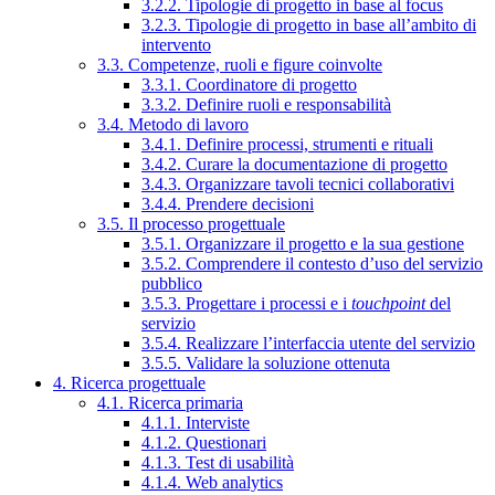
3.2.2. Tipologie di progetto in base al focus
3.2.3. Tipologie di progetto in base all’ambito di
intervento
3.3. Competenze, ruoli e figure coinvolte
3.3.1. Coordinatore di progetto
3.3.2. Definire ruoli e responsabilità
3.4. Metodo di lavoro
3.4.1. Definire processi, strumenti e rituali
3.4.2. Curare la documentazione di progetto
3.4.3. Organizzare tavoli tecnici collaborativi
3.4.4. Prendere decisioni
3.5. Il processo progettuale
3.5.1. Organizzare il progetto e la sua gestione
3.5.2. Comprendere il contesto d’uso del servizio
pubblico
3.5.3. Progettare i processi e i
touchpoint
del
servizio
3.5.4. Realizzare l’interfaccia utente del servizio
3.5.5. Validare la soluzione ottenuta
4. Ricerca progettuale
4.1. Ricerca primaria
4.1.1. Interviste
4.1.2. Questionari
4.1.3. Test di usabilità
4.1.4. Web analytics