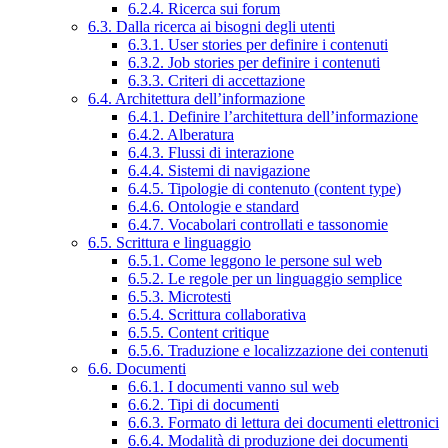
6.2.4. Ricerca sui forum
6.3. Dalla ricerca ai bisogni degli utenti
6.3.1. User stories per definire i contenuti
6.3.2. Job stories per definire i contenuti
6.3.3. Criteri di accettazione
6.4. Architettura dell’informazione
6.4.1. Definire l’architettura dell’informazione
6.4.2. Alberatura
6.4.3. Flussi di interazione
6.4.4. Sistemi di navigazione
6.4.5. Tipologie di contenuto (content type)
6.4.6. Ontologie e standard
6.4.7. Vocabolari controllati e tassonomie
6.5. Scrittura e linguaggio
6.5.1. Come leggono le persone sul web
6.5.2. Le regole per un linguaggio semplice
6.5.3. Microtesti
6.5.4. Scrittura collaborativa
6.5.5. Content critique
6.5.6. Traduzione e localizzazione dei contenuti
6.6. Documenti
6.6.1. I documenti vanno sul web
6.6.2. Tipi di documenti
6.6.3. Formato di lettura dei documenti elettronici
6.6.4. Modalità di produzione dei documenti