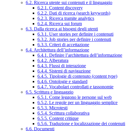
6.2. Ricerca utente sui contenuti e il linguaggio
6.2.1. Content discovery
6.2.2. Dati di ricerca (search keywords)
6.2.3. Ricerca tramite analytics
6.2.4. Ricerca sui forum
6.3. Dalla ricerca ai bisogni degli utenti
6.3.1. User stories per definire i contenuti
6.3.2. Job stories per definire i contenuti
6.3.3. Criteri di accettazione
6.4. Architettura dell’informazione
6.4.1. Definire l’architettura dell’informazione
6.4.2. Alberatura
6.4.3. Flussi di interazione
6.4.4. Sistemi di navigazione
6.4.5. Tipologie di contenuto (content type)
6.4.6. Ontologie e standard
6.4.7. Vocabolari controllati e tassonomie
6.5. Scrittura e linguaggio
6.5.1. Come leggono le persone sul web
6.5.2. Le regole per un linguaggio semplice
6.5.3. Microtesti
6.5.4. Scrittura collaborativa
6.5.5. Content critique
6.5.6. Traduzione e localizzazione dei contenuti
6.6. Documenti