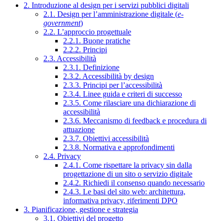
2. Introduzione al design per i servizi pubblici digitali
2.1. Design per l’amministrazione digitale (
e-
government
)
2.2. L’approccio progettuale
2.2.1. Buone pratiche
2.2.2. Principi
2.3. Accessibilità
2.3.1. Definizione
2.3.2. Accessibilità by design
2.3.3. Principi per l’accessibilità
2.3.4. Linee guida e criteri di successo
2.3.5. Come rilasciare una dichiarazione di
accessibilità
2.3.6. Meccanismo di feedback e procedura di
attuazione
2.3.7. Obiettivi accessibilità
2.3.8. Normativa e approfondimenti
2.4. Privacy
2.4.1. Come rispettare la privacy sin dalla
progettazione di un sito o servizio digitale
2.4.2. Richiedi il consenso quando necessario
2.4.3. Le basi del sito web: architettura,
informativa privacy, riferimenti DPO
3. Pianificazione, gestione e strategia
3.1. Obiettivi del progetto