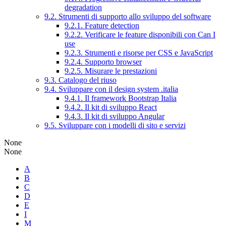
degradation
9.2. Strumenti di supporto allo sviluppo del software
9.2.1. Feature detection
9.2.2. Verificare le feature disponibili con Can I
use
9.2.3. Strumenti e risorse per CSS e JavaScript
9.2.4. Supporto browser
9.2.5. Misurare le prestazioni
9.3. Catalogo del riuso
9.4. Sviluppare con il design system .italia
9.4.1. Il framework Bootstrap Italia
9.4.2. Il kit di sviluppo React
9.4.3. Il kit di sviluppo Angular
9.5. Sviluppare con i modelli di sito e servizi
None
None
A
B
C
D
E
I
M