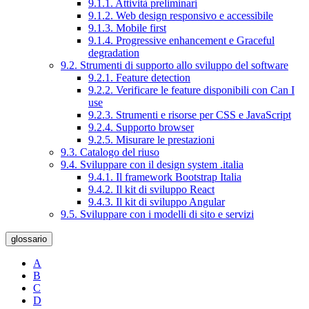
9.1.1. Attività preliminari
9.1.2. Web design responsivo e accessibile
9.1.3. Mobile first
9.1.4. Progressive enhancement e Graceful
degradation
9.2. Strumenti di supporto allo sviluppo del software
9.2.1. Feature detection
9.2.2. Verificare le feature disponibili con Can I
use
9.2.3. Strumenti e risorse per CSS e JavaScript
9.2.4. Supporto browser
9.2.5. Misurare le prestazioni
9.3. Catalogo del riuso
9.4. Sviluppare con il design system .italia
9.4.1. Il framework Bootstrap Italia
9.4.2. Il kit di sviluppo React
9.4.3. Il kit di sviluppo Angular
9.5. Sviluppare con i modelli di sito e servizi
glossario
A
B
C
D