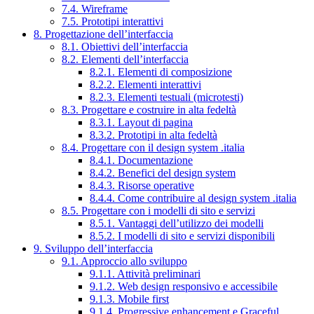
7.4. Wireframe
7.5. Prototipi interattivi
8. Progettazione dell’interfaccia
8.1. Obiettivi dell’interfaccia
8.2. Elementi dell’interfaccia
8.2.1. Elementi di composizione
8.2.2. Elementi interattivi
8.2.3. Elementi testuali (microtesti)
8.3. Progettare e costruire in alta fedeltà
8.3.1. Layout di pagina
8.3.2. Prototipi in alta fedeltà
8.4. Progettare con il design system .italia
8.4.1. Documentazione
8.4.2. Benefici del design system
8.4.3. Risorse operative
8.4.4. Come contribuire al design system .italia
8.5. Progettare con i modelli di sito e servizi
8.5.1. Vantaggi dell’utilizzo dei modelli
8.5.2. I modelli di sito e servizi disponibili
9. Sviluppo dell’interfaccia
9.1. Approccio allo sviluppo
9.1.1. Attività preliminari
9.1.2. Web design responsivo e accessibile
9.1.3. Mobile first
9.1.4. Progressive enhancement e Graceful