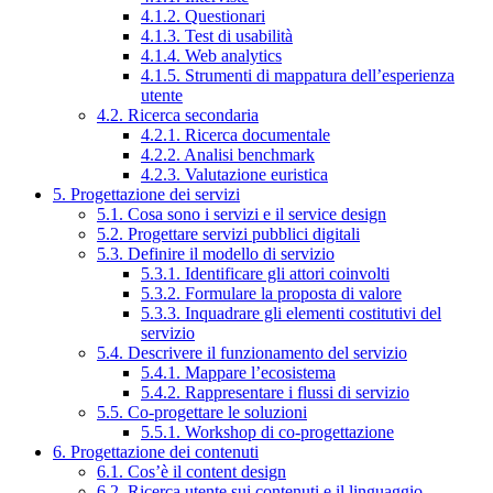
4.1.2. Questionari
4.1.3. Test di usabilità
4.1.4. Web analytics
4.1.5. Strumenti di mappatura dell’esperienza
utente
4.2. Ricerca secondaria
4.2.1. Ricerca documentale
4.2.2. Analisi benchmark
4.2.3. Valutazione euristica
5. Progettazione dei servizi
5.1. Cosa sono i servizi e il service design
5.2. Progettare servizi pubblici digitali
5.3. Definire il modello di servizio
5.3.1. Identificare gli attori coinvolti
5.3.2. Formulare la proposta di valore
5.3.3. Inquadrare gli elementi costitutivi del
servizio
5.4. Descrivere il funzionamento del servizio
5.4.1. Mappare l’ecosistema
5.4.2. Rappresentare i flussi di servizio
5.5. Co-progettare le soluzioni
5.5.1. Workshop di co-progettazione
6. Progettazione dei contenuti
6.1. Cos’è il content design
6.2. Ricerca utente sui contenuti e il linguaggio