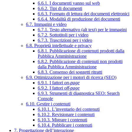
6.6.1. I documenti vanno sul web
6.6.2. Tipi di documenti
6.6.3. Formato di lettura dei documenti elettronici
6.6.4. Modalità di produzione dei documenti
6.7. Immagini e video
6.7.1. Testo alternativo (alt text) per le immagini
6.7.2. Sottotitoli per i video
6.7.3. Trascrizioni per i video
6.8. Proprietà intellettuale e privacy
6.8.1. Pubblicazione di contenuti prodotti dalla
Pubblica Amministrazione
6.8.2. Pubblicazione di contenuti non prodotti
dalla Pubblica Amministrazione
6.8.3. Consenso dei soggetti ritratti
6.9. Ottimizzazione per i motori di ricerca (SEO)
6.9.1. I fattori
on-page
6.9.2. I fattori
off-page
6.9.3. Strumenti di diagnostica SEO: Search
Console
6.10. Gestire i contenuti
6.10.1. L’inventario dei contenuti
6.10.2. Revisionare i contenuti
6.10.3. Migrare i contenuti
6.10.4. Pubblicare i contenuti
7. Progettazione dell’interazione