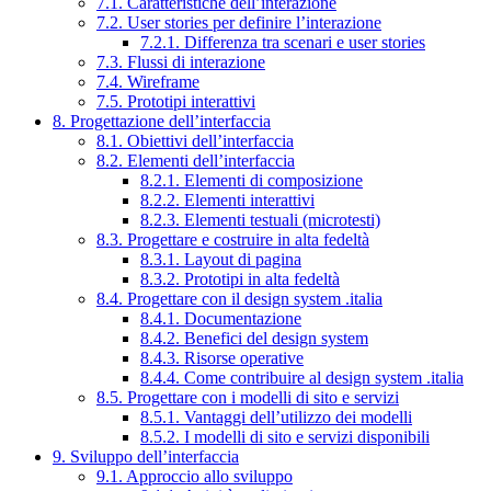
7.1. Caratteristiche dell’interazione
7.2. User stories per definire l’interazione
7.2.1. Differenza tra scenari e user stories
7.3. Flussi di interazione
7.4. Wireframe
7.5. Prototipi interattivi
8. Progettazione dell’interfaccia
8.1. Obiettivi dell’interfaccia
8.2. Elementi dell’interfaccia
8.2.1. Elementi di composizione
8.2.2. Elementi interattivi
8.2.3. Elementi testuali (microtesti)
8.3. Progettare e costruire in alta fedeltà
8.3.1. Layout di pagina
8.3.2. Prototipi in alta fedeltà
8.4. Progettare con il design system .italia
8.4.1. Documentazione
8.4.2. Benefici del design system
8.4.3. Risorse operative
8.4.4. Come contribuire al design system .italia
8.5. Progettare con i modelli di sito e servizi
8.5.1. Vantaggi dell’utilizzo dei modelli
8.5.2. I modelli di sito e servizi disponibili
9. Sviluppo dell’interfaccia
9.1. Approccio allo sviluppo