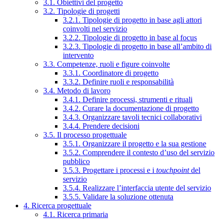
3.1. Obiettivi del progetto
3.2. Tipologie di progetti
3.2.1. Tipologie di progetto in base agli attori
coinvolti nel servizio
3.2.2. Tipologie di progetto in base al focus
3.2.3. Tipologie di progetto in base all’ambito di
intervento
3.3. Competenze, ruoli e figure coinvolte
3.3.1. Coordinatore di progetto
3.3.2. Definire ruoli e responsabilità
3.4. Metodo di lavoro
3.4.1. Definire processi, strumenti e rituali
3.4.2. Curare la documentazione di progetto
3.4.3. Organizzare tavoli tecnici collaborativi
3.4.4. Prendere decisioni
3.5. Il processo progettuale
3.5.1. Organizzare il progetto e la sua gestione
3.5.2. Comprendere il contesto d’uso del servizio
pubblico
3.5.3. Progettare i processi e i
touchpoint
del
servizio
3.5.4. Realizzare l’interfaccia utente del servizio
3.5.5. Validare la soluzione ottenuta
4. Ricerca progettuale
4.1. Ricerca primaria