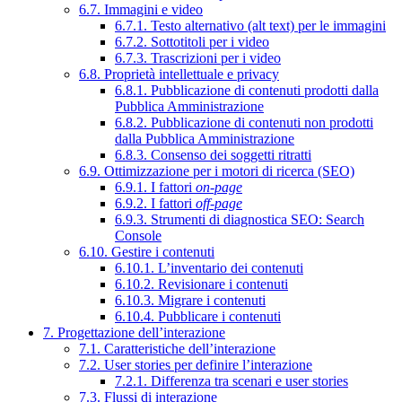
6.7. Immagini e video
6.7.1. Testo alternativo (alt text) per le immagini
6.7.2. Sottotitoli per i video
6.7.3. Trascrizioni per i video
6.8. Proprietà intellettuale e privacy
6.8.1. Pubblicazione di contenuti prodotti dalla
Pubblica Amministrazione
6.8.2. Pubblicazione di contenuti non prodotti
dalla Pubblica Amministrazione
6.8.3. Consenso dei soggetti ritratti
6.9. Ottimizzazione per i motori di ricerca (SEO)
6.9.1. I fattori
on-page
6.9.2. I fattori
off-page
6.9.3. Strumenti di diagnostica SEO: Search
Console
6.10. Gestire i contenuti
6.10.1. L’inventario dei contenuti
6.10.2. Revisionare i contenuti
6.10.3. Migrare i contenuti
6.10.4. Pubblicare i contenuti
7. Progettazione dell’interazione
7.1. Caratteristiche dell’interazione
7.2. User stories per definire l’interazione
7.2.1. Differenza tra scenari e user stories
7.3. Flussi di interazione