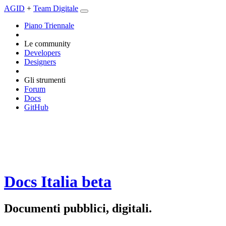
AGID
+
Team Digitale
Piano Triennale
Le community
Developers
Designers
Gli strumenti
Forum
Docs
GitHub
Docs Italia
beta
Documenti pubblici, digitali.