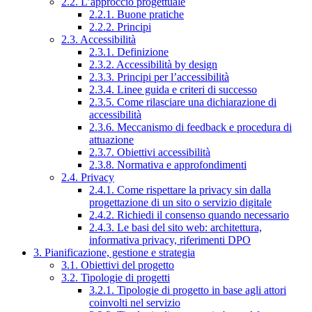
2.2. L’approccio progettuale
2.2.1. Buone pratiche
2.2.2. Principi
2.3. Accessibilità
2.3.1. Definizione
2.3.2. Accessibilità by design
2.3.3. Principi per l’accessibilità
2.3.4. Linee guida e criteri di successo
2.3.5. Come rilasciare una dichiarazione di
accessibilità
2.3.6. Meccanismo di feedback e procedura di
attuazione
2.3.7. Obiettivi accessibilità
2.3.8. Normativa e approfondimenti
2.4. Privacy
2.4.1. Come rispettare la privacy sin dalla
progettazione di un sito o servizio digitale
2.4.2. Richiedi il consenso quando necessario
2.4.3. Le basi del sito web: architettura,
informativa privacy, riferimenti DPO
3. Pianificazione, gestione e strategia
3.1. Obiettivi del progetto
3.2. Tipologie di progetti
3.2.1. Tipologie di progetto in base agli attori
coinvolti nel servizio