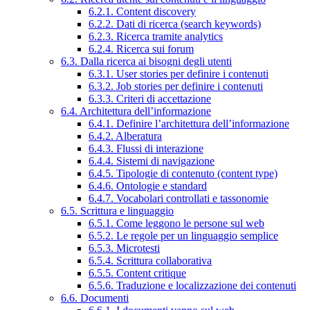
6.2.1. Content discovery
6.2.2. Dati di ricerca (search keywords)
6.2.3. Ricerca tramite analytics
6.2.4. Ricerca sui forum
6.3. Dalla ricerca ai bisogni degli utenti
6.3.1. User stories per definire i contenuti
6.3.2. Job stories per definire i contenuti
6.3.3. Criteri di accettazione
6.4. Architettura dell’informazione
6.4.1. Definire l’architettura dell’informazione
6.4.2. Alberatura
6.4.3. Flussi di interazione
6.4.4. Sistemi di navigazione
6.4.5. Tipologie di contenuto (content type)
6.4.6. Ontologie e standard
6.4.7. Vocabolari controllati e tassonomie
6.5. Scrittura e linguaggio
6.5.1. Come leggono le persone sul web
6.5.2. Le regole per un linguaggio semplice
6.5.3. Microtesti
6.5.4. Scrittura collaborativa
6.5.5. Content critique
6.5.6. Traduzione e localizzazione dei contenuti
6.6. Documenti