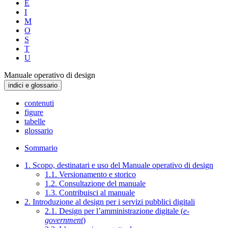
E
I
M
O
S
T
U
Manuale operativo di design
indici e glossario
contenuti
figure
tabelle
glossario
Sommario
1. Scopo, destinatari e uso del Manuale operativo di design
1.1. Versionamento e storico
1.2. Consultazione del manuale
1.3. Contribuisci al manuale
2. Introduzione al design per i servizi pubblici digitali
2.1. Design per l’amministrazione digitale (
e-
government
)