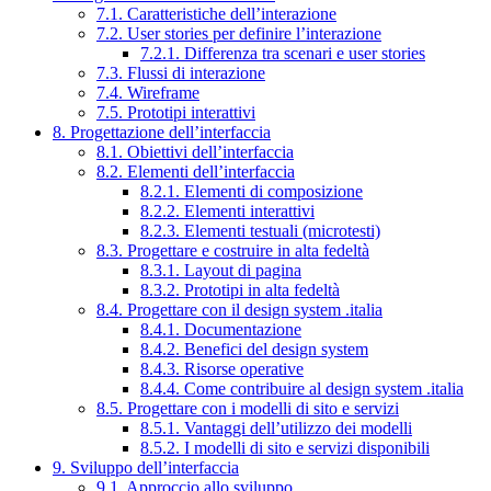
7.1. Caratteristiche dell’interazione
7.2. User stories per definire l’interazione
7.2.1. Differenza tra scenari e user stories
7.3. Flussi di interazione
7.4. Wireframe
7.5. Prototipi interattivi
8. Progettazione dell’interfaccia
8.1. Obiettivi dell’interfaccia
8.2. Elementi dell’interfaccia
8.2.1. Elementi di composizione
8.2.2. Elementi interattivi
8.2.3. Elementi testuali (microtesti)
8.3. Progettare e costruire in alta fedeltà
8.3.1. Layout di pagina
8.3.2. Prototipi in alta fedeltà
8.4. Progettare con il design system .italia
8.4.1. Documentazione
8.4.2. Benefici del design system
8.4.3. Risorse operative
8.4.4. Come contribuire al design system .italia
8.5. Progettare con i modelli di sito e servizi
8.5.1. Vantaggi dell’utilizzo dei modelli
8.5.2. I modelli di sito e servizi disponibili
9. Sviluppo dell’interfaccia
9.1. Approccio allo sviluppo