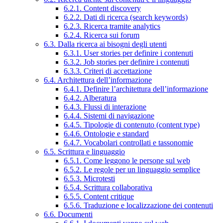
6.2.1. Content discovery
6.2.2. Dati di ricerca (search keywords)
6.2.3. Ricerca tramite analytics
6.2.4. Ricerca sui forum
6.3. Dalla ricerca ai bisogni degli utenti
6.3.1. User stories per definire i contenuti
6.3.2. Job stories per definire i contenuti
6.3.3. Criteri di accettazione
6.4. Architettura dell’informazione
6.4.1. Definire l’architettura dell’informazione
6.4.2. Alberatura
6.4.3. Flussi di interazione
6.4.4. Sistemi di navigazione
6.4.5. Tipologie di contenuto (content type)
6.4.6. Ontologie e standard
6.4.7. Vocabolari controllati e tassonomie
6.5. Scrittura e linguaggio
6.5.1. Come leggono le persone sul web
6.5.2. Le regole per un linguaggio semplice
6.5.3. Microtesti
6.5.4. Scrittura collaborativa
6.5.5. Content critique
6.5.6. Traduzione e localizzazione dei contenuti
6.6. Documenti