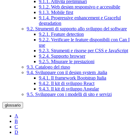
9.1.1. Attività preliminari
9.1.2. Web design responsivo e accessibile
9.1.3. Mobile first
9.1.4. Progressive enhancement e Graceful
degradation
9.2. Strumenti di supporto allo sviluppo del software
9.2.1. Feature detection
9.2.2. Verificare le feature disponibili con Can I
use
9.2.3. Strumenti e risorse per CSS e JavaScript
9.2.4. Supporto browser
9.2.5. Misurare le prestazioni
9.3. Catalogo del riuso
9.4. Sviluppare con il design system .italia
9.4.1. Il framework Bootstrap Italia
9.4.2. Il kit di sviluppo React
9.4.3. Il kit di sviluppo Angular
9.5. Sviluppare con i modelli di sito e servizi
glossario
A
B
C
D