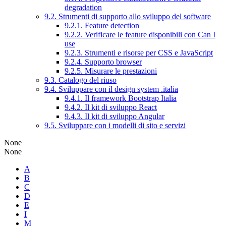
degradation
9.2. Strumenti di supporto allo sviluppo del software
9.2.1. Feature detection
9.2.2. Verificare le feature disponibili con Can I
use
9.2.3. Strumenti e risorse per CSS e JavaScript
9.2.4. Supporto browser
9.2.5. Misurare le prestazioni
9.3. Catalogo del riuso
9.4. Sviluppare con il design system .italia
9.4.1. Il framework Bootstrap Italia
9.4.2. Il kit di sviluppo React
9.4.3. Il kit di sviluppo Angular
9.5. Sviluppare con i modelli di sito e servizi
None
None
A
B
C
D
E
I
M