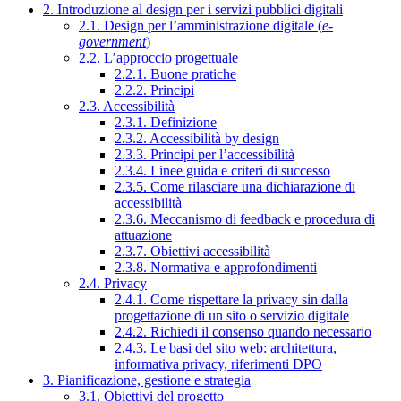
2. Introduzione al design per i servizi pubblici digitali
2.1. Design per l’amministrazione digitale (
e-
government
)
2.2. L’approccio progettuale
2.2.1. Buone pratiche
2.2.2. Principi
2.3. Accessibilità
2.3.1. Definizione
2.3.2. Accessibilità by design
2.3.3. Principi per l’accessibilità
2.3.4. Linee guida e criteri di successo
2.3.5. Come rilasciare una dichiarazione di
accessibilità
2.3.6. Meccanismo di feedback e procedura di
attuazione
2.3.7. Obiettivi accessibilità
2.3.8. Normativa e approfondimenti
2.4. Privacy
2.4.1. Come rispettare la privacy sin dalla
progettazione di un sito o servizio digitale
2.4.2. Richiedi il consenso quando necessario
2.4.3. Le basi del sito web: architettura,
informativa privacy, riferimenti DPO
3. Pianificazione, gestione e strategia
3.1. Obiettivi del progetto