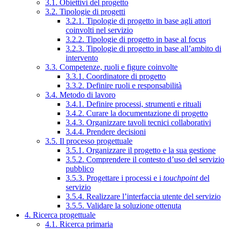
3.1. Obiettivi del progetto
3.2. Tipologie di progetti
3.2.1. Tipologie di progetto in base agli attori
coinvolti nel servizio
3.2.2. Tipologie di progetto in base al focus
3.2.3. Tipologie di progetto in base all’ambito di
intervento
3.3. Competenze, ruoli e figure coinvolte
3.3.1. Coordinatore di progetto
3.3.2. Definire ruoli e responsabilità
3.4. Metodo di lavoro
3.4.1. Definire processi, strumenti e rituali
3.4.2. Curare la documentazione di progetto
3.4.3. Organizzare tavoli tecnici collaborativi
3.4.4. Prendere decisioni
3.5. Il processo progettuale
3.5.1. Organizzare il progetto e la sua gestione
3.5.2. Comprendere il contesto d’uso del servizio
pubblico
3.5.3. Progettare i processi e i
touchpoint
del
servizio
3.5.4. Realizzare l’interfaccia utente del servizio
3.5.5. Validare la soluzione ottenuta
4. Ricerca progettuale
4.1. Ricerca primaria