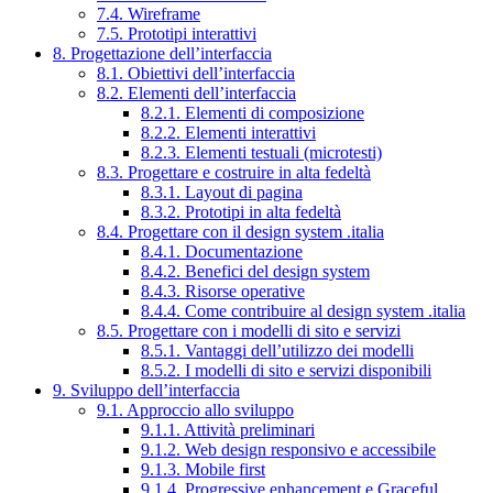
7.4. Wireframe
7.5. Prototipi interattivi
8. Progettazione dell’interfaccia
8.1. Obiettivi dell’interfaccia
8.2. Elementi dell’interfaccia
8.2.1. Elementi di composizione
8.2.2. Elementi interattivi
8.2.3. Elementi testuali (microtesti)
8.3. Progettare e costruire in alta fedeltà
8.3.1. Layout di pagina
8.3.2. Prototipi in alta fedeltà
8.4. Progettare con il design system .italia
8.4.1. Documentazione
8.4.2. Benefici del design system
8.4.3. Risorse operative
8.4.4. Come contribuire al design system .italia
8.5. Progettare con i modelli di sito e servizi
8.5.1. Vantaggi dell’utilizzo dei modelli
8.5.2. I modelli di sito e servizi disponibili
9. Sviluppo dell’interfaccia
9.1. Approccio allo sviluppo
9.1.1. Attività preliminari
9.1.2. Web design responsivo e accessibile
9.1.3. Mobile first
9.1.4. Progressive enhancement e Graceful