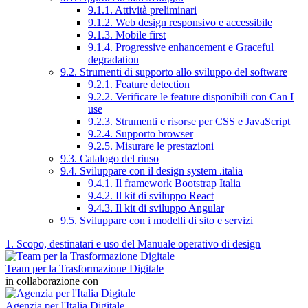
9.1.1. Attività preliminari
9.1.2. Web design responsivo e accessibile
9.1.3. Mobile first
9.1.4. Progressive enhancement e Graceful
degradation
9.2. Strumenti di supporto allo sviluppo del software
9.2.1. Feature detection
9.2.2. Verificare le feature disponibili con Can I
use
9.2.3. Strumenti e risorse per CSS e JavaScript
9.2.4. Supporto browser
9.2.5. Misurare le prestazioni
9.3. Catalogo del riuso
9.4. Sviluppare con il design system .italia
9.4.1. Il framework Bootstrap Italia
9.4.2. Il kit di sviluppo React
9.4.3. Il kit di sviluppo Angular
9.5. Sviluppare con i modelli di sito e servizi
1. Scopo, destinatari e uso del Manuale operativo di design
Team per la Trasformazione Digitale
in collaborazione con
Agenzia per l'Italia Digitale