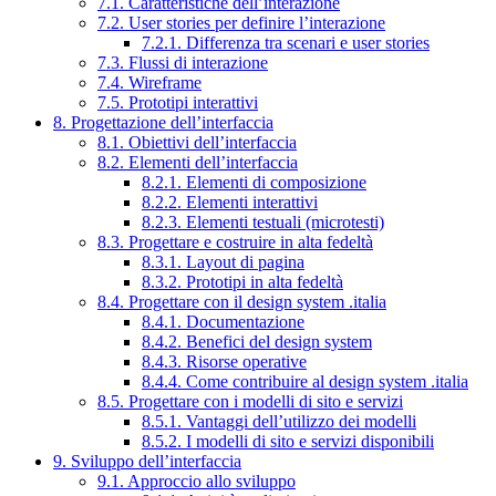
7.1. Caratteristiche dell’interazione
7.2. User stories per definire l’interazione
7.2.1. Differenza tra scenari e user stories
7.3. Flussi di interazione
7.4. Wireframe
7.5. Prototipi interattivi
8. Progettazione dell’interfaccia
8.1. Obiettivi dell’interfaccia
8.2. Elementi dell’interfaccia
8.2.1. Elementi di composizione
8.2.2. Elementi interattivi
8.2.3. Elementi testuali (microtesti)
8.3. Progettare e costruire in alta fedeltà
8.3.1. Layout di pagina
8.3.2. Prototipi in alta fedeltà
8.4. Progettare con il design system .italia
8.4.1. Documentazione
8.4.2. Benefici del design system
8.4.3. Risorse operative
8.4.4. Come contribuire al design system .italia
8.5. Progettare con i modelli di sito e servizi
8.5.1. Vantaggi dell’utilizzo dei modelli
8.5.2. I modelli di sito e servizi disponibili
9. Sviluppo dell’interfaccia
9.1. Approccio allo sviluppo