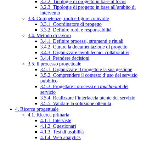
3.2.2. Tipologie di progetto in base al focus
3.2.3. Tipologie di progetto in base all’ambito di
intervento
3.3. Competenze, ruoli e figure coinvolte
3.3.1. Coordinatore di progetto
3.3.2. Definire ruoli e responsabilità
3.4. Metodo di lavoro
3.4.1. Definire processi, strumenti e rituali
3.4.2. Curare la documentazione di progetto
3.4.3. Organizzare tavoli tecnici collaborativi
3.4.4. Prendere decisioni
3.5. Il processo progettuale
3.5.1. Organizzare il progetto e la sua gestione
3.5.2. Comprendere il contesto d’uso del servizio
pubblico
3.5.3. Progettare i processi e i
touchpoint
del
servizio
3.5.4. Realizzare l’interfaccia utente del servizio
3.5.5. Validare la soluzione ottenuta
4. Ricerca progettuale
4.1. Ricerca primaria
4.1.1. Interviste
4.1.2. Questionari
4.1.3. Test di usabilità
4.1.4. Web analytics