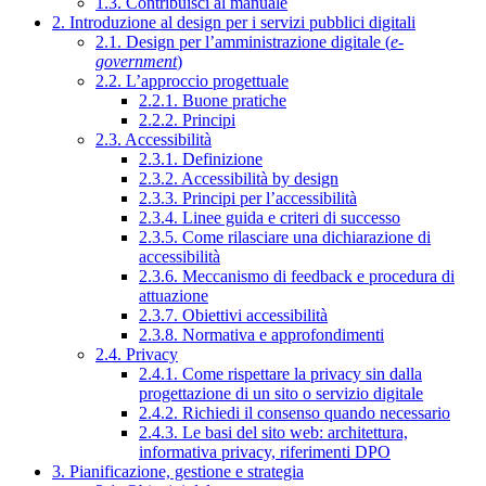
1.3. Contribuisci al manuale
2. Introduzione al design per i servizi pubblici digitali
2.1. Design per l’amministrazione digitale (
e-
government
)
2.2. L’approccio progettuale
2.2.1. Buone pratiche
2.2.2. Principi
2.3. Accessibilità
2.3.1. Definizione
2.3.2. Accessibilità by design
2.3.3. Principi per l’accessibilità
2.3.4. Linee guida e criteri di successo
2.3.5. Come rilasciare una dichiarazione di
accessibilità
2.3.6. Meccanismo di feedback e procedura di
attuazione
2.3.7. Obiettivi accessibilità
2.3.8. Normativa e approfondimenti
2.4. Privacy
2.4.1. Come rispettare la privacy sin dalla
progettazione di un sito o servizio digitale
2.4.2. Richiedi il consenso quando necessario
2.4.3. Le basi del sito web: architettura,
informativa privacy, riferimenti DPO
3. Pianificazione, gestione e strategia