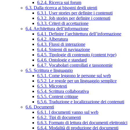
6.2.4. Ricerca sui forum
6.3. Dalla ricerca ai bisogni degli utenti
6.3.1. User stories per definire i contenuti
6.3.2. Job stories per definire i contenuti
6.3.3. Criteri di accettazione
6.4. Architettura dell’informazione
6.4.1. Definire l’architettura dell’informazione
6.4.2. Alberatura
6.4.3. Flussi di interazione
6.4.4. Sistemi di navigazione
6.4.5. Tipologie di contenuto (content type)
6.4.6. Ontologie e standard
6.4.7. Vocabolari controllati e tassonomie
6.5. Scrittura e linguaggio
6.5.1. Come leggono le persone sul web
6.5.2. Le regole per un linguaggio semplice
6.5.3. Microtesti
6.5.4. Scrittura collaborativa
6.5.5. Content critique
6.5.6. Traduzione e localizzazione dei contenuti
6.6. Documenti
6.6.1. I documenti vanno sul web
6.6.2. Tipi di documenti
6.6.3. Formato di lettura dei documenti elettronici
6.6.4. Modalità di produzione dei documenti