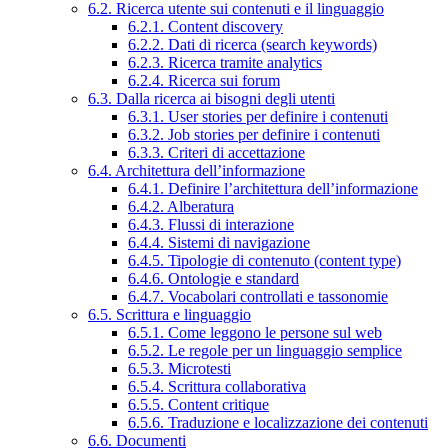
6.2. Ricerca utente sui contenuti e il linguaggio
6.2.1. Content discovery
6.2.2. Dati di ricerca (search keywords)
6.2.3. Ricerca tramite analytics
6.2.4. Ricerca sui forum
6.3. Dalla ricerca ai bisogni degli utenti
6.3.1. User stories per definire i contenuti
6.3.2. Job stories per definire i contenuti
6.3.3. Criteri di accettazione
6.4. Architettura dell’informazione
6.4.1. Definire l’architettura dell’informazione
6.4.2. Alberatura
6.4.3. Flussi di interazione
6.4.4. Sistemi di navigazione
6.4.5. Tipologie di contenuto (content type)
6.4.6. Ontologie e standard
6.4.7. Vocabolari controllati e tassonomie
6.5. Scrittura e linguaggio
6.5.1. Come leggono le persone sul web
6.5.2. Le regole per un linguaggio semplice
6.5.3. Microtesti
6.5.4. Scrittura collaborativa
6.5.5. Content critique
6.5.6. Traduzione e localizzazione dei contenuti
6.6. Documenti