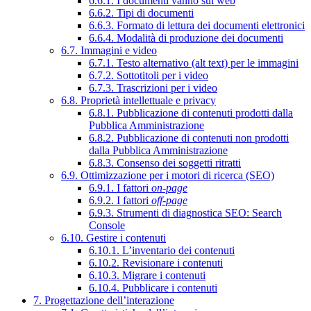
6.6.1. I documenti vanno sul web
6.6.2. Tipi di documenti
6.6.3. Formato di lettura dei documenti elettronici
6.6.4. Modalità di produzione dei documenti
6.7. Immagini e video
6.7.1. Testo alternativo (alt text) per le immagini
6.7.2. Sottotitoli per i video
6.7.3. Trascrizioni per i video
6.8. Proprietà intellettuale e privacy
6.8.1. Pubblicazione di contenuti prodotti dalla
Pubblica Amministrazione
6.8.2. Pubblicazione di contenuti non prodotti
dalla Pubblica Amministrazione
6.8.3. Consenso dei soggetti ritratti
6.9. Ottimizzazione per i motori di ricerca (SEO)
6.9.1. I fattori
on-page
6.9.2. I fattori
off-page
6.9.3. Strumenti di diagnostica SEO: Search
Console
6.10. Gestire i contenuti
6.10.1. L’inventario dei contenuti
6.10.2. Revisionare i contenuti
6.10.3. Migrare i contenuti
6.10.4. Pubblicare i contenuti
7. Progettazione dell’interazione