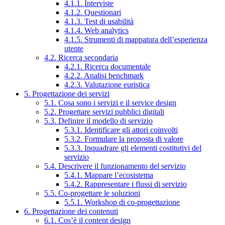
4.1.1. Interviste
4.1.2. Questionari
4.1.3. Test di usabilità
4.1.4. Web analytics
4.1.5. Strumenti di mappatura dell’esperienza
utente
4.2. Ricerca secondaria
4.2.1. Ricerca documentale
4.2.2. Analisi benchmark
4.2.3. Valutazione euristica
5. Progettazione dei servizi
5.1. Cosa sono i servizi e il service design
5.2. Progettare servizi pubblici digitali
5.3. Definire il modello di servizio
5.3.1. Identificare gli attori coinvolti
5.3.2. Formulare la proposta di valore
5.3.3. Inquadrare gli elementi costitutivi del
servizio
5.4. Descrivere il funzionamento del servizio
5.4.1. Mappare l’ecosistema
5.4.2. Rappresentare i flussi di servizio
5.5. Co-progettare le soluzioni
5.5.1. Workshop di co-progettazione
6. Progettazione dei contenuti
6.1. Cos’è il content design