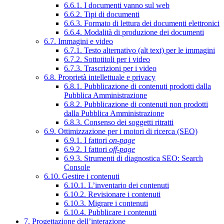
6.6.1. I documenti vanno sul web
6.6.2. Tipi di documenti
6.6.3. Formato di lettura dei documenti elettronici
6.6.4. Modalità di produzione dei documenti
6.7. Immagini e video
6.7.1. Testo alternativo (alt text) per le immagini
6.7.2. Sottotitoli per i video
6.7.3. Trascrizioni per i video
6.8. Proprietà intellettuale e privacy
6.8.1. Pubblicazione di contenuti prodotti dalla
Pubblica Amministrazione
6.8.2. Pubblicazione di contenuti non prodotti
dalla Pubblica Amministrazione
6.8.3. Consenso dei soggetti ritratti
6.9. Ottimizzazione per i motori di ricerca (SEO)
6.9.1. I fattori
on-page
6.9.2. I fattori
off-page
6.9.3. Strumenti di diagnostica SEO: Search
Console
6.10. Gestire i contenuti
6.10.1. L’inventario dei contenuti
6.10.2. Revisionare i contenuti
6.10.3. Migrare i contenuti
6.10.4. Pubblicare i contenuti
7. Progettazione dell’interazione