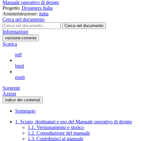
Manuale operativo di design
Progetto:
Designers Italia
Amministrazione:
italia
Cerca nel documento
Cerca nel documento
Informazioni
versione-corrente
Scarica
pdf
html
epub
Sorgente
Azioni
indice dei contenuti
Sommario
1. Scopo, destinatari e uso del Manuale operativo di design
1.1. Versionamento e storico
1.2. Consultazione del manuale
1.3. Contribuisci al manuale