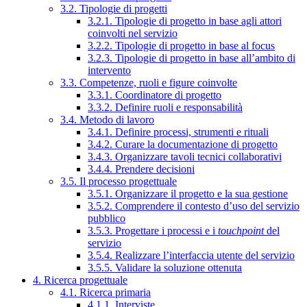
3.2. Tipologie di progetti
3.2.1. Tipologie di progetto in base agli attori
coinvolti nel servizio
3.2.2. Tipologie di progetto in base al focus
3.2.3. Tipologie di progetto in base all’ambito di
intervento
3.3. Competenze, ruoli e figure coinvolte
3.3.1. Coordinatore di progetto
3.3.2. Definire ruoli e responsabilità
3.4. Metodo di lavoro
3.4.1. Definire processi, strumenti e rituali
3.4.2. Curare la documentazione di progetto
3.4.3. Organizzare tavoli tecnici collaborativi
3.4.4. Prendere decisioni
3.5. Il processo progettuale
3.5.1. Organizzare il progetto e la sua gestione
3.5.2. Comprendere il contesto d’uso del servizio
pubblico
3.5.3. Progettare i processi e i
touchpoint
del
servizio
3.5.4. Realizzare l’interfaccia utente del servizio
3.5.5. Validare la soluzione ottenuta
4. Ricerca progettuale
4.1. Ricerca primaria
4.1.1. Interviste