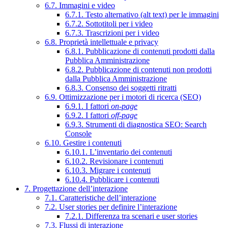
6.7. Immagini e video
6.7.1. Testo alternativo (alt text) per le immagini
6.7.2. Sottotitoli per i video
6.7.3. Trascrizioni per i video
6.8. Proprietà intellettuale e privacy
6.8.1. Pubblicazione di contenuti prodotti dalla
Pubblica Amministrazione
6.8.2. Pubblicazione di contenuti non prodotti
dalla Pubblica Amministrazione
6.8.3. Consenso dei soggetti ritratti
6.9. Ottimizzazione per i motori di ricerca (SEO)
6.9.1. I fattori
on-page
6.9.2. I fattori
off-page
6.9.3. Strumenti di diagnostica SEO: Search
Console
6.10. Gestire i contenuti
6.10.1. L’inventario dei contenuti
6.10.2. Revisionare i contenuti
6.10.3. Migrare i contenuti
6.10.4. Pubblicare i contenuti
7. Progettazione dell’interazione
7.1. Caratteristiche dell’interazione
7.2. User stories per definire l’interazione
7.2.1. Differenza tra scenari e user stories
7.3. Flussi di interazione