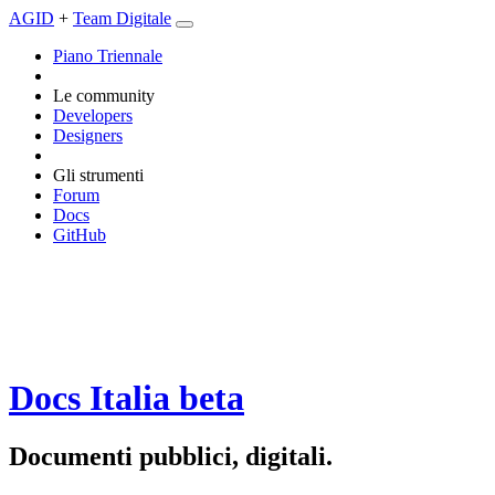
AGID
+
Team Digitale
Piano Triennale
Le community
Developers
Designers
Gli strumenti
Forum
Docs
GitHub
Docs Italia
beta
Documenti pubblici, digitali.