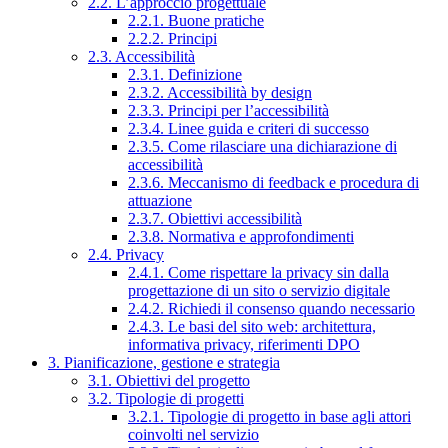
2.2. L’approccio progettuale
2.2.1. Buone pratiche
2.2.2. Principi
2.3. Accessibilità
2.3.1. Definizione
2.3.2. Accessibilità by design
2.3.3. Principi per l’accessibilità
2.3.4. Linee guida e criteri di successo
2.3.5. Come rilasciare una dichiarazione di
accessibilità
2.3.6. Meccanismo di feedback e procedura di
attuazione
2.3.7. Obiettivi accessibilità
2.3.8. Normativa e approfondimenti
2.4. Privacy
2.4.1. Come rispettare la privacy sin dalla
progettazione di un sito o servizio digitale
2.4.2. Richiedi il consenso quando necessario
2.4.3. Le basi del sito web: architettura,
informativa privacy, riferimenti DPO
3. Pianificazione, gestione e strategia
3.1. Obiettivi del progetto
3.2. Tipologie di progetti
3.2.1. Tipologie di progetto in base agli attori
coinvolti nel servizio