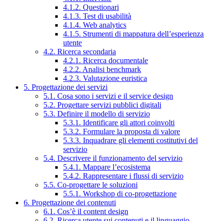
4.1.2. Questionari
4.1.3. Test di usabilità
4.1.4. Web analytics
4.1.5. Strumenti di mappatura dell’esperienza
utente
4.2. Ricerca secondaria
4.2.1. Ricerca documentale
4.2.2. Analisi benchmark
4.2.3. Valutazione euristica
5. Progettazione dei servizi
5.1. Cosa sono i servizi e il service design
5.2. Progettare servizi pubblici digitali
5.3. Definire il modello di servizio
5.3.1. Identificare gli attori coinvolti
5.3.2. Formulare la proposta di valore
5.3.3. Inquadrare gli elementi costitutivi del
servizio
5.4. Descrivere il funzionamento del servizio
5.4.1. Mappare l’ecosistema
5.4.2. Rappresentare i flussi di servizio
5.5. Co-progettare le soluzioni
5.5.1. Workshop di co-progettazione
6. Progettazione dei contenuti
6.1. Cos’è il content design
6.2. Ricerca utente sui contenuti e il linguaggio