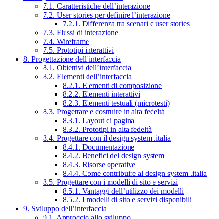
7.1. Caratteristiche dell’interazione
7.2. User stories per definire l’interazione
7.2.1. Differenza tra scenari e user stories
7.3. Flussi di interazione
7.4. Wireframe
7.5. Prototipi interattivi
8. Progettazione dell’interfaccia
8.1. Obiettivi dell’interfaccia
8.2. Elementi dell’interfaccia
8.2.1. Elementi di composizione
8.2.2. Elementi interattivi
8.2.3. Elementi testuali (microtesti)
8.3. Progettare e costruire in alta fedeltà
8.3.1. Layout di pagina
8.3.2. Prototipi in alta fedeltà
8.4. Progettare con il design system .italia
8.4.1. Documentazione
8.4.2. Benefici del design system
8.4.3. Risorse operative
8.4.4. Come contribuire al design system .italia
8.5. Progettare con i modelli di sito e servizi
8.5.1. Vantaggi dell’utilizzo dei modelli
8.5.2. I modelli di sito e servizi disponibili
9. Sviluppo dell’interfaccia
9.1. Approccio allo sviluppo