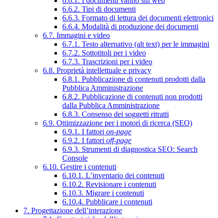
6.6.1. I documenti vanno sul web
6.6.2. Tipi di documenti
6.6.3. Formato di lettura dei documenti elettronici
6.6.4. Modalità di produzione dei documenti
6.7. Immagini e video
6.7.1. Testo alternativo (alt text) per le immagini
6.7.2. Sottotitoli per i video
6.7.3. Trascrizioni per i video
6.8. Proprietà intellettuale e privacy
6.8.1. Pubblicazione di contenuti prodotti dalla
Pubblica Amministrazione
6.8.2. Pubblicazione di contenuti non prodotti
dalla Pubblica Amministrazione
6.8.3. Consenso dei soggetti ritratti
6.9. Ottimizzazione per i motori di ricerca (SEO)
6.9.1. I fattori
on-page
6.9.2. I fattori
off-page
6.9.3. Strumenti di diagnostica SEO: Search
Console
6.10. Gestire i contenuti
6.10.1. L’inventario dei contenuti
6.10.2. Revisionare i contenuti
6.10.3. Migrare i contenuti
6.10.4. Pubblicare i contenuti
7. Progettazione dell’interazione