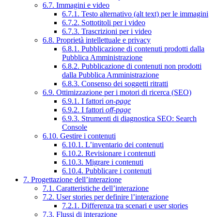
6.7. Immagini e video
6.7.1. Testo alternativo (alt text) per le immagini
6.7.2. Sottotitoli per i video
6.7.3. Trascrizioni per i video
6.8. Proprietà intellettuale e privacy
6.8.1. Pubblicazione di contenuti prodotti dalla
Pubblica Amministrazione
6.8.2. Pubblicazione di contenuti non prodotti
dalla Pubblica Amministrazione
6.8.3. Consenso dei soggetti ritratti
6.9. Ottimizzazione per i motori di ricerca (SEO)
6.9.1. I fattori
on-page
6.9.2. I fattori
off-page
6.9.3. Strumenti di diagnostica SEO: Search
Console
6.10. Gestire i contenuti
6.10.1. L’inventario dei contenuti
6.10.2. Revisionare i contenuti
6.10.3. Migrare i contenuti
6.10.4. Pubblicare i contenuti
7. Progettazione dell’interazione
7.1. Caratteristiche dell’interazione
7.2. User stories per definire l’interazione
7.2.1. Differenza tra scenari e user stories
7.3. Flussi di interazione