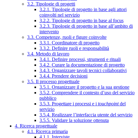
3.2. Tipologie di progetti
3.2.1. Tipologie di progetto in base agli attori
coinvolti nel servizio
3.2.2. Tipologie di progetto in base al focus
3.2.3. Tipologie di progetto in base all’ambito di
intervento
3.3. Competenze, ruoli e figure coinvolte
3.3.1. Coordinatore di progetto
3.3.2. Definire ruoli e responsabilità
3.4. Metodo di lavoro
3.4.1. Definire processi, strumenti e rituali
3.4.2. Curare la documentazione di progetto
3.4.3. Organizzare tavoli tecnici collaborativi
3.4.4. Prendere decisioni
3.5. Il processo progettuale
3.5.1. Organizzare il progetto e la sua gestione
3.5.2. Comprendere il contesto d’uso del servizio
pubblico
3.5.3. Progettare i processi e i
touchpoint
del
servizio
3.5.4. Realizzare l’interfaccia utente del servizio
3.5.5. Validare la soluzione ottenuta
4. Ricerca progettuale
4.1. Ricerca primaria
4.1.1. Interviste