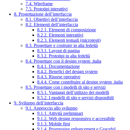
7.4. Wireframe
7.5. Prototipi interattivi
8. Progettazione dell’interfaccia
8.1. Obiettivi dell’interfaccia
8.2. Elementi dell’interfaccia
8.2.1. Elementi di composizione
8.2.2. Elementi interattivi
8.2.3. Elementi testuali (microtesti)
8.3. Progettare e costruire in alta fedeltà
8.3.1. Layout di pagina
8.3.2. Prototipi in alta fedeltà
8.4. Progettare con il design system .italia
8.4.1. Documentazione
8.4.2. Benefici del design system
8.4.3. Risorse operative
8.4.4. Come contribuire al design system .italia
8.5. Progettare con i modelli di sito e servizi
8.5.1. Vantaggi dell’utilizzo dei modelli
8.5.2. I modelli di sito e servizi disponibili
9. Sviluppo dell’interfaccia
9.1. Approccio allo sviluppo
9.1.1. Attività preliminari
9.1.2. Web design responsivo e accessibile
9.1.3. Mobile first
9.1.4. Progressive enhancement e Graceful