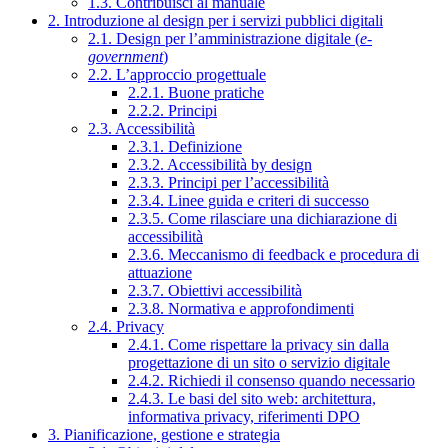
1.3. Contribuisci al manuale
2. Introduzione al design per i servizi pubblici digitali
2.1. Design per l’amministrazione digitale (
e-
government
)
2.2. L’approccio progettuale
2.2.1. Buone pratiche
2.2.2. Principi
2.3. Accessibilità
2.3.1. Definizione
2.3.2. Accessibilità by design
2.3.3. Principi per l’accessibilità
2.3.4. Linee guida e criteri di successo
2.3.5. Come rilasciare una dichiarazione di
accessibilità
2.3.6. Meccanismo di feedback e procedura di
attuazione
2.3.7. Obiettivi accessibilità
2.3.8. Normativa e approfondimenti
2.4. Privacy
2.4.1. Come rispettare la privacy sin dalla
progettazione di un sito o servizio digitale
2.4.2. Richiedi il consenso quando necessario
2.4.3. Le basi del sito web: architettura,
informativa privacy, riferimenti DPO
3. Pianificazione, gestione e strategia