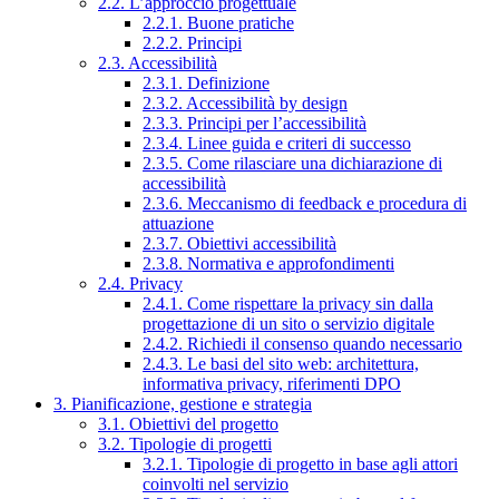
2.2. L’approccio progettuale
2.2.1. Buone pratiche
2.2.2. Principi
2.3. Accessibilità
2.3.1. Definizione
2.3.2. Accessibilità by design
2.3.3. Principi per l’accessibilità
2.3.4. Linee guida e criteri di successo
2.3.5. Come rilasciare una dichiarazione di
accessibilità
2.3.6. Meccanismo di feedback e procedura di
attuazione
2.3.7. Obiettivi accessibilità
2.3.8. Normativa e approfondimenti
2.4. Privacy
2.4.1. Come rispettare la privacy sin dalla
progettazione di un sito o servizio digitale
2.4.2. Richiedi il consenso quando necessario
2.4.3. Le basi del sito web: architettura,
informativa privacy, riferimenti DPO
3. Pianificazione, gestione e strategia
3.1. Obiettivi del progetto
3.2. Tipologie di progetti
3.2.1. Tipologie di progetto in base agli attori
coinvolti nel servizio