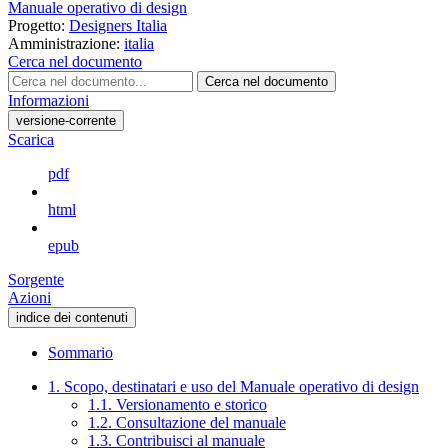
Manuale operativo di design
Progetto:
Designers Italia
Amministrazione:
italia
Cerca nel documento
Cerca nel documento
Informazioni
versione-corrente
Scarica
pdf
html
epub
Sorgente
Azioni
indice dei contenuti
Sommario
1. Scopo, destinatari e uso del Manuale operativo di design
1.1. Versionamento e storico
1.2. Consultazione del manuale
1.3. Contribuisci al manuale