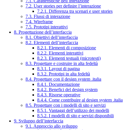
7.1. Caratteristiche dell’interazione
7.2. User stories per definire l’interazione
7.2.1. Differenza tra scenari e user stories
7.3. Flussi di interazione
7.4. Wireframe
7.5. Prototipi interattivi
8. Progettazione dell’interfaccia
8.1. Obiettivi dell’interfaccia
8.2. Elementi dell’interfaccia
8.2.1. Elementi di composizione
8.2.2. Elementi interattivi
8.2.3. Elementi testuali (microtesti)
8.3. Progettare e costruire in alta fedeltà
8.3.1. Layout di pagina
8.3.2. Prototipi in alta fedeltà
8.4. Progettare con il design system .italia
8.4.1. Documentazione
8.4.2. Benefici del design system
8.4.3. Risorse operative
8.4.4. Come contribuire al design system .italia
8.5. Progettare con i modelli di sito e servizi
8.5.1. Vantaggi dell’utilizzo dei modelli
8.5.2. I modelli di sito e servizi disponibili
9. Sviluppo dell’interfaccia
9.1. Approccio allo sviluppo