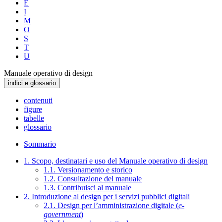
E
I
M
O
S
T
U
Manuale operativo di design
indici e glossario
contenuti
figure
tabelle
glossario
Sommario
1. Scopo, destinatari e uso del Manuale operativo di design
1.1. Versionamento e storico
1.2. Consultazione del manuale
1.3. Contribuisci al manuale
2. Introduzione al design per i servizi pubblici digitali
2.1. Design per l’amministrazione digitale (
e-
government
)