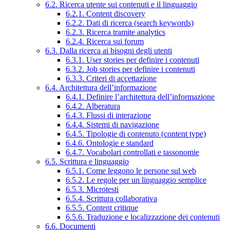
6.2. Ricerca utente sui contenuti e il linguaggio
6.2.1. Content discovery
6.2.2. Dati di ricerca (search keywords)
6.2.3. Ricerca tramite analytics
6.2.4. Ricerca sui forum
6.3. Dalla ricerca ai bisogni degli utenti
6.3.1. User stories per definire i contenuti
6.3.2. Job stories per definire i contenuti
6.3.3. Criteri di accettazione
6.4. Architettura dell’informazione
6.4.1. Definire l’architettura dell’informazione
6.4.2. Alberatura
6.4.3. Flussi di interazione
6.4.4. Sistemi di navigazione
6.4.5. Tipologie di contenuto (content type)
6.4.6. Ontologie e standard
6.4.7. Vocabolari controllati e tassonomie
6.5. Scrittura e linguaggio
6.5.1. Come leggono le persone sul web
6.5.2. Le regole per un linguaggio semplice
6.5.3. Microtesti
6.5.4. Scrittura collaborativa
6.5.5. Content critique
6.5.6. Traduzione e localizzazione dei contenuti
6.6. Documenti