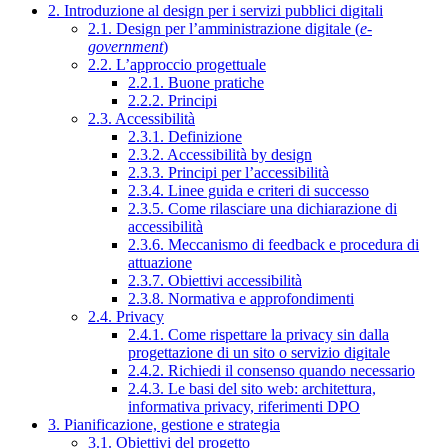
2. Introduzione al design per i servizi pubblici digitali
2.1. Design per l’amministrazione digitale (
e-
government
)
2.2. L’approccio progettuale
2.2.1. Buone pratiche
2.2.2. Principi
2.3. Accessibilità
2.3.1. Definizione
2.3.2. Accessibilità by design
2.3.3. Principi per l’accessibilità
2.3.4. Linee guida e criteri di successo
2.3.5. Come rilasciare una dichiarazione di
accessibilità
2.3.6. Meccanismo di feedback e procedura di
attuazione
2.3.7. Obiettivi accessibilità
2.3.8. Normativa e approfondimenti
2.4. Privacy
2.4.1. Come rispettare la privacy sin dalla
progettazione di un sito o servizio digitale
2.4.2. Richiedi il consenso quando necessario
2.4.3. Le basi del sito web: architettura,
informativa privacy, riferimenti DPO
3. Pianificazione, gestione e strategia
3.1. Obiettivi del progetto