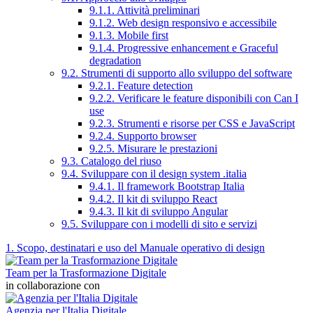
9.1.1. Attività preliminari
9.1.2. Web design responsivo e accessibile
9.1.3. Mobile first
9.1.4. Progressive enhancement e Graceful
degradation
9.2. Strumenti di supporto allo sviluppo del software
9.2.1. Feature detection
9.2.2. Verificare le feature disponibili con Can I
use
9.2.3. Strumenti e risorse per CSS e JavaScript
9.2.4. Supporto browser
9.2.5. Misurare le prestazioni
9.3. Catalogo del riuso
9.4. Sviluppare con il design system .italia
9.4.1. Il framework Bootstrap Italia
9.4.2. Il kit di sviluppo React
9.4.3. Il kit di sviluppo Angular
9.5. Sviluppare con i modelli di sito e servizi
1. Scopo, destinatari e uso del Manuale operativo di design
Team per la Trasformazione Digitale
in collaborazione con
Agenzia per l'Italia Digitale