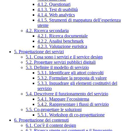
4.1.2. Questionari
4.1.3. Test di usabilità
4.1.4. Web analytics
4.1.5. Strumenti di mappatura dell’esperienza
utente
4.2. Ricerca secondaria
4.2.1. Ricerca documentale
4.2.2. Analisi benchmark
4.2.3. Valutazione euristica
5. Progettazione dei servizi
5.1. Cosa sono i servizi e il service design
5.2. Progettare servizi pubblici digitali
5.3. Definire il modello di servizio
5.3.1. Identificare gli attori coinvolti
5.3.2. Formulare la proposta di valore
5.3.3. Inquadrare gli elementi costitutivi del
servizio
5.4. Descrivere il funzionamento del servizio
5.4.1. Mappare l’ecosistema
5.4.2. Rappresentare i flussi di servizio
5.5. Co-progettare le soluzioni
5.5.1. Workshop di co-progettazione
6. Progettazione dei contenuti
6.1. Cos’è il content design
6.2. Ricerca utente sui contenuti e il linguaggio