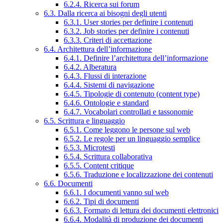
6.2.4. Ricerca sui forum
6.3. Dalla ricerca ai bisogni degli utenti
6.3.1. User stories per definire i contenuti
6.3.2. Job stories per definire i contenuti
6.3.3. Criteri di accettazione
6.4. Architettura dell’informazione
6.4.1. Definire l’architettura dell’informazione
6.4.2. Alberatura
6.4.3. Flussi di interazione
6.4.4. Sistemi di navigazione
6.4.5. Tipologie di contenuto (content type)
6.4.6. Ontologie e standard
6.4.7. Vocabolari controllati e tassonomie
6.5. Scrittura e linguaggio
6.5.1. Come leggono le persone sul web
6.5.2. Le regole per un linguaggio semplice
6.5.3. Microtesti
6.5.4. Scrittura collaborativa
6.5.5. Content critique
6.5.6. Traduzione e localizzazione dei contenuti
6.6. Documenti
6.6.1. I documenti vanno sul web
6.6.2. Tipi di documenti
6.6.3. Formato di lettura dei documenti elettronici
6.6.4. Modalità di produzione dei documenti