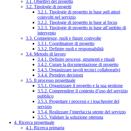
3.1. Obiettivi del progetto
3.2. Tipologie di progetti
3.2.1. Tipologie di progetto in base agli attori
coinvolti nel servizio
3.2.2. Tipologie di progetto in base al focus
3.2.3. Tipologie di progetto in base all’ambito di
intervento
3.3. Competenze, ruoli e figure coinvolte
3.3.1. Coordinatore di progetto
3.3.2. Definire ruoli e responsabilità
3.4. Metodo di lavoro
3.4.1. Definire processi, strumenti e rituali
3.4.2. Curare la documentazione di progetto
3.4.3. Organizzare tavoli tecnici collaborativi
3.4.4. Prendere decisioni
3.5. Il processo progettuale
3.5.1. Organizzare il progetto e la sua gestione
3.5.2. Comprendere il contesto d’uso del servizio
pubblico
3.5.3. Progettare i processi e i
touchpoint
del
servizio
3.5.4. Realizzare l’interfaccia utente del servizio
3.5.5. Validare la soluzione ottenuta
4. Ricerca progettuale
4.1. Ricerca primaria