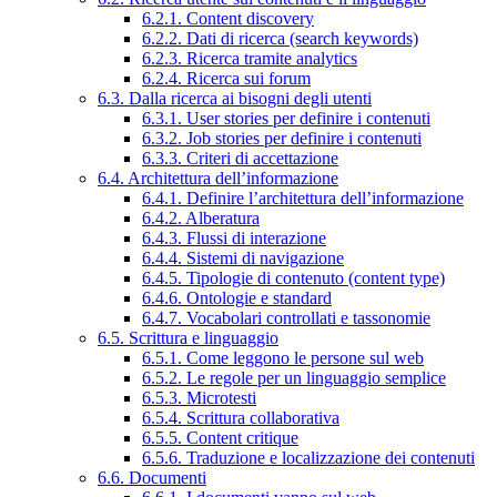
6.2.1. Content discovery
6.2.2. Dati di ricerca (search keywords)
6.2.3. Ricerca tramite analytics
6.2.4. Ricerca sui forum
6.3. Dalla ricerca ai bisogni degli utenti
6.3.1. User stories per definire i contenuti
6.3.2. Job stories per definire i contenuti
6.3.3. Criteri di accettazione
6.4. Architettura dell’informazione
6.4.1. Definire l’architettura dell’informazione
6.4.2. Alberatura
6.4.3. Flussi di interazione
6.4.4. Sistemi di navigazione
6.4.5. Tipologie di contenuto (content type)
6.4.6. Ontologie e standard
6.4.7. Vocabolari controllati e tassonomie
6.5. Scrittura e linguaggio
6.5.1. Come leggono le persone sul web
6.5.2. Le regole per un linguaggio semplice
6.5.3. Microtesti
6.5.4. Scrittura collaborativa
6.5.5. Content critique
6.5.6. Traduzione e localizzazione dei contenuti
6.6. Documenti