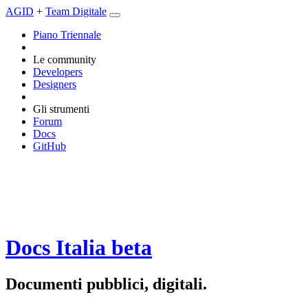
AGID
+
Team Digitale
Piano Triennale
Le community
Developers
Designers
Gli strumenti
Forum
Docs
GitHub
Docs Italia
beta
Documenti pubblici, digitali.