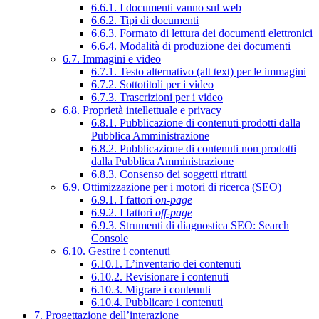
6.6.1. I documenti vanno sul web
6.6.2. Tipi di documenti
6.6.3. Formato di lettura dei documenti elettronici
6.6.4. Modalità di produzione dei documenti
6.7. Immagini e video
6.7.1. Testo alternativo (alt text) per le immagini
6.7.2. Sottotitoli per i video
6.7.3. Trascrizioni per i video
6.8. Proprietà intellettuale e privacy
6.8.1. Pubblicazione di contenuti prodotti dalla
Pubblica Amministrazione
6.8.2. Pubblicazione di contenuti non prodotti
dalla Pubblica Amministrazione
6.8.3. Consenso dei soggetti ritratti
6.9. Ottimizzazione per i motori di ricerca (SEO)
6.9.1. I fattori
on-page
6.9.2. I fattori
off-page
6.9.3. Strumenti di diagnostica SEO: Search
Console
6.10. Gestire i contenuti
6.10.1. L’inventario dei contenuti
6.10.2. Revisionare i contenuti
6.10.3. Migrare i contenuti
6.10.4. Pubblicare i contenuti
7. Progettazione dell’interazione