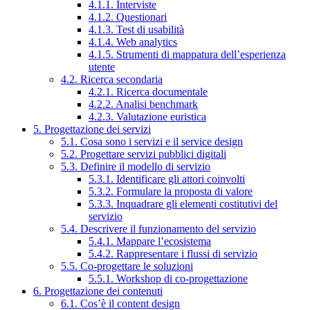
4.1.1. Interviste
4.1.2. Questionari
4.1.3. Test di usabilità
4.1.4. Web analytics
4.1.5. Strumenti di mappatura dell’esperienza
utente
4.2. Ricerca secondaria
4.2.1. Ricerca documentale
4.2.2. Analisi benchmark
4.2.3. Valutazione euristica
5. Progettazione dei servizi
5.1. Cosa sono i servizi e il service design
5.2. Progettare servizi pubblici digitali
5.3. Definire il modello di servizio
5.3.1. Identificare gli attori coinvolti
5.3.2. Formulare la proposta di valore
5.3.3. Inquadrare gli elementi costitutivi del
servizio
5.4. Descrivere il funzionamento del servizio
5.4.1. Mappare l’ecosistema
5.4.2. Rappresentare i flussi di servizio
5.5. Co-progettare le soluzioni
5.5.1. Workshop di co-progettazione
6. Progettazione dei contenuti
6.1. Cos’è il content design