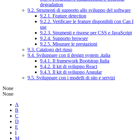
degradation
9.2. Strumenti di supporto allo sviluppo del software
9.2.1. Feature detection
9.2.2. Verificare le feature disponibili con Can I
use
9.2.3. Strumenti e risorse per CSS e JavaScript
9.2.4. Supporto browser
9.2.5. Misurare le prestazioni
9.3. Catalogo del riuso
9.4. Sviluppare con il design system .italia
9.4.1. Il framework Bootstrap Italia
9.4.2. Il kit di sviluppo React
9.4.3. Il kit di sviluppo Angular
9.5. Sviluppare con i modelli di sito e servizi
None
None
A
B
C
D
E
I
M