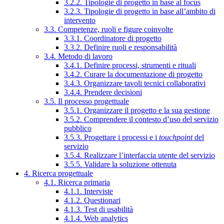
3.2.2. Tipologie di progetto in base al focus
3.2.3. Tipologie di progetto in base all’ambito di
intervento
3.3. Competenze, ruoli e figure coinvolte
3.3.1. Coordinatore di progetto
3.3.2. Definire ruoli e responsabilità
3.4. Metodo di lavoro
3.4.1. Definire processi, strumenti e rituali
3.4.2. Curare la documentazione di progetto
3.4.3. Organizzare tavoli tecnici collaborativi
3.4.4. Prendere decisioni
3.5. Il processo progettuale
3.5.1. Organizzare il progetto e la sua gestione
3.5.2. Comprendere il contesto d’uso del servizio
pubblico
3.5.3. Progettare i processi e i
touchpoint
del
servizio
3.5.4. Realizzare l’interfaccia utente del servizio
3.5.5. Validare la soluzione ottenuta
4. Ricerca progettuale
4.1. Ricerca primaria
4.1.1. Interviste
4.1.2. Questionari
4.1.3. Test di usabilità
4.1.4. Web analytics