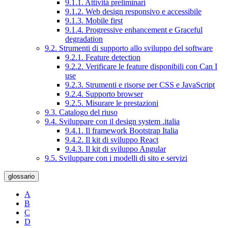
9.1.1. Attività preliminari
9.1.2. Web design responsivo e accessibile
9.1.3. Mobile first
9.1.4. Progressive enhancement e Graceful
degradation
9.2. Strumenti di supporto allo sviluppo del software
9.2.1. Feature detection
9.2.2. Verificare le feature disponibili con Can I
use
9.2.3. Strumenti e risorse per CSS e JavaScript
9.2.4. Supporto browser
9.2.5. Misurare le prestazioni
9.3. Catalogo del riuso
9.4. Sviluppare con il design system .italia
9.4.1. Il framework Bootstrap Italia
9.4.2. Il kit di sviluppo React
9.4.3. Il kit di sviluppo Angular
9.5. Sviluppare con i modelli di sito e servizi
glossario
A
B
C
D