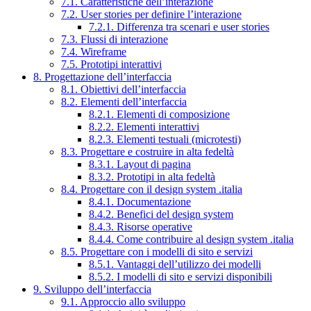
7.1. Caratteristiche dell’interazione
7.2. User stories per definire l’interazione
7.2.1. Differenza tra scenari e user stories
7.3. Flussi di interazione
7.4. Wireframe
7.5. Prototipi interattivi
8. Progettazione dell’interfaccia
8.1. Obiettivi dell’interfaccia
8.2. Elementi dell’interfaccia
8.2.1. Elementi di composizione
8.2.2. Elementi interattivi
8.2.3. Elementi testuali (microtesti)
8.3. Progettare e costruire in alta fedeltà
8.3.1. Layout di pagina
8.3.2. Prototipi in alta fedeltà
8.4. Progettare con il design system .italia
8.4.1. Documentazione
8.4.2. Benefici del design system
8.4.3. Risorse operative
8.4.4. Come contribuire al design system .italia
8.5. Progettare con i modelli di sito e servizi
8.5.1. Vantaggi dell’utilizzo dei modelli
8.5.2. I modelli di sito e servizi disponibili
9. Sviluppo dell’interfaccia
9.1. Approccio allo sviluppo