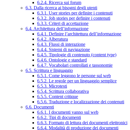
6.2.4. Ricerca sui forum
6.3. Dalla ricerca ai bisogni degli utenti
6.3.1. User stories per definire i contenuti
6.3.2. Job stories per definire i contenuti
6.3.3. Criteri di accettazione
6.4. Architettura dell’informazione
6.4.1. Definire l’architettura dell’informazione
6.4.2. Alberatura
6.4.3. Flussi di interazione
6.4.4. Sistemi di navigazione
6.4.5. Tipologie di contenuto (content type)
6.4.6. Ontologie e standard
6.4.7. Vocabolari controllati e tassonomie
6.5. Scrittura e linguaggio
6.5.1. Come leggono le persone sul web
6.5.2. Le regole per un linguaggio semplice
6.5.3. Microtesti
6.5.4. Scrittura collaborativa
6.5.5. Content critique
6.5.6. Traduzione e localizzazione dei contenuti
6.6. Documenti
6.6.1. I documenti vanno sul web
6.6.2. Tipi di documenti
6.6.3. Formato di lettura dei documenti elettronici
6.6.4. Modalità di produzione dei documenti