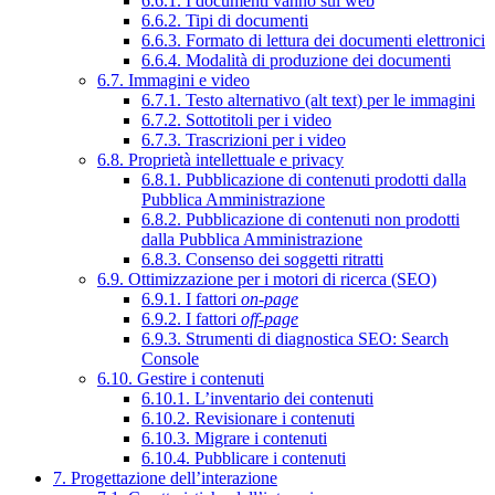
6.6.1. I documenti vanno sul web
6.6.2. Tipi di documenti
6.6.3. Formato di lettura dei documenti elettronici
6.6.4. Modalità di produzione dei documenti
6.7. Immagini e video
6.7.1. Testo alternativo (alt text) per le immagini
6.7.2. Sottotitoli per i video
6.7.3. Trascrizioni per i video
6.8. Proprietà intellettuale e privacy
6.8.1. Pubblicazione di contenuti prodotti dalla
Pubblica Amministrazione
6.8.2. Pubblicazione di contenuti non prodotti
dalla Pubblica Amministrazione
6.8.3. Consenso dei soggetti ritratti
6.9. Ottimizzazione per i motori di ricerca (SEO)
6.9.1. I fattori
on-page
6.9.2. I fattori
off-page
6.9.3. Strumenti di diagnostica SEO: Search
Console
6.10. Gestire i contenuti
6.10.1. L’inventario dei contenuti
6.10.2. Revisionare i contenuti
6.10.3. Migrare i contenuti
6.10.4. Pubblicare i contenuti
7. Progettazione dell’interazione