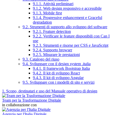
9.1.1. Attività preliminari
9.1.2. Web design responsivo e accessibile
9.1.3. Mobile first
9.1.4. Progressive enhancement e Graceful
degradation
9.2. Strumenti di supporto allo sviluppo del software
9.2.1. Feature detection
9.2.2. Verificare le feature disponibili con Can I
use
9.2.3. Strumenti e risorse per CSS e JavaScript
9.2.4. Supporto browser
9.2.5. Misurare le prestazioni
9.3. Catalogo del riuso
9.4. Sviluppare con il design system .italia
9.4.1. Il framework Bootstrap Italia
9.4.2. Il kit di sviluppo React
9.4.3. Il kit di sviluppo Angular
9.5. Sviluppare con i modelli di sito e servizi
1. Scopo, destinatari e uso del Manuale operativo di design
Team per la Trasformazione Digitale
in collaborazione con
Agenzia per l'Italia Digitale