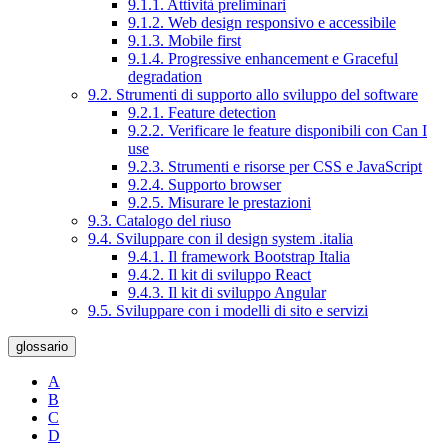
9.1.1. Attività preliminari
9.1.2. Web design responsivo e accessibile
9.1.3. Mobile first
9.1.4. Progressive enhancement e Graceful
degradation
9.2. Strumenti di supporto allo sviluppo del software
9.2.1. Feature detection
9.2.2. Verificare le feature disponibili con Can I
use
9.2.3. Strumenti e risorse per CSS e JavaScript
9.2.4. Supporto browser
9.2.5. Misurare le prestazioni
9.3. Catalogo del riuso
9.4. Sviluppare con il design system .italia
9.4.1. Il framework Bootstrap Italia
9.4.2. Il kit di sviluppo React
9.4.3. Il kit di sviluppo Angular
9.5. Sviluppare con i modelli di sito e servizi
glossario
A
B
C
D