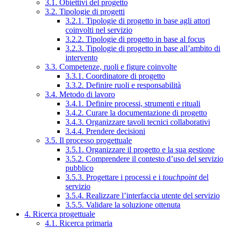
3.1. Obiettivi del progetto
3.2. Tipologie di progetti
3.2.1. Tipologie di progetto in base agli attori
coinvolti nel servizio
3.2.2. Tipologie di progetto in base al focus
3.2.3. Tipologie di progetto in base all’ambito di
intervento
3.3. Competenze, ruoli e figure coinvolte
3.3.1. Coordinatore di progetto
3.3.2. Definire ruoli e responsabilità
3.4. Metodo di lavoro
3.4.1. Definire processi, strumenti e rituali
3.4.2. Curare la documentazione di progetto
3.4.3. Organizzare tavoli tecnici collaborativi
3.4.4. Prendere decisioni
3.5. Il processo progettuale
3.5.1. Organizzare il progetto e la sua gestione
3.5.2. Comprendere il contesto d’uso del servizio
pubblico
3.5.3. Progettare i processi e i
touchpoint
del
servizio
3.5.4. Realizzare l’interfaccia utente del servizio
3.5.5. Validare la soluzione ottenuta
4. Ricerca progettuale
4.1. Ricerca primaria