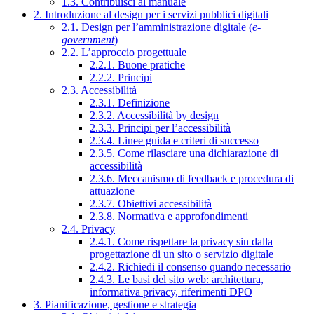
1.3. Contribuisci al manuale
2. Introduzione al design per i servizi pubblici digitali
2.1. Design per l’amministrazione digitale (
e-
government
)
2.2. L’approccio progettuale
2.2.1. Buone pratiche
2.2.2. Principi
2.3. Accessibilità
2.3.1. Definizione
2.3.2. Accessibilità by design
2.3.3. Principi per l’accessibilità
2.3.4. Linee guida e criteri di successo
2.3.5. Come rilasciare una dichiarazione di
accessibilità
2.3.6. Meccanismo di feedback e procedura di
attuazione
2.3.7. Obiettivi accessibilità
2.3.8. Normativa e approfondimenti
2.4. Privacy
2.4.1. Come rispettare la privacy sin dalla
progettazione di un sito o servizio digitale
2.4.2. Richiedi il consenso quando necessario
2.4.3. Le basi del sito web: architettura,
informativa privacy, riferimenti DPO
3. Pianificazione, gestione e strategia