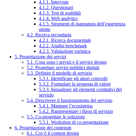
4.1.1. Interviste
4.1.2. Questionari
4.1.3. Test di usabilità
4.1.4. Web analytics
4.1.5. Strumenti di mappatura dell’esperienza
utente
4.2. Ricerca secondaria
4.2.1. Ricerca documentale
4.2.2. Analisi benchmark
4.2.3. Valutazione euristica
5. Progettazione dei servizi
5.1. Cosa sono i servizi e il service design
5.2. Progettare servizi pubblici digitali
5.3. Definire il modello di servizio
5.3.1. Identificare gli attori coinvolti
5.3.2. Formulare la proposta di valore
5.3.3. Inquadrare gli elementi costitutivi del
servizio
5.4. Descrivere il funzionamento del servizio
5.4.1. Mappare l’ecosistema
5.4.2. Rappresentare i flussi di servizio
5.5. Co-progettare le soluzioni
5.5.1. Workshop di co-progettazione
6. Progettazione dei contenuti
6.1. Cos’è il content design