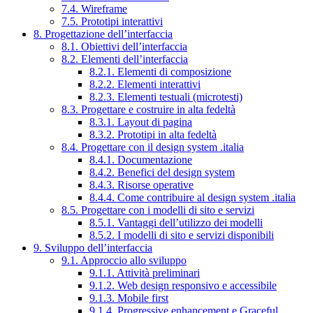
7.4. Wireframe
7.5. Prototipi interattivi
8. Progettazione dell’interfaccia
8.1. Obiettivi dell’interfaccia
8.2. Elementi dell’interfaccia
8.2.1. Elementi di composizione
8.2.2. Elementi interattivi
8.2.3. Elementi testuali (microtesti)
8.3. Progettare e costruire in alta fedeltà
8.3.1. Layout di pagina
8.3.2. Prototipi in alta fedeltà
8.4. Progettare con il design system .italia
8.4.1. Documentazione
8.4.2. Benefici del design system
8.4.3. Risorse operative
8.4.4. Come contribuire al design system .italia
8.5. Progettare con i modelli di sito e servizi
8.5.1. Vantaggi dell’utilizzo dei modelli
8.5.2. I modelli di sito e servizi disponibili
9. Sviluppo dell’interfaccia
9.1. Approccio allo sviluppo
9.1.1. Attività preliminari
9.1.2. Web design responsivo e accessibile
9.1.3. Mobile first
9.1.4. Progressive enhancement e Graceful