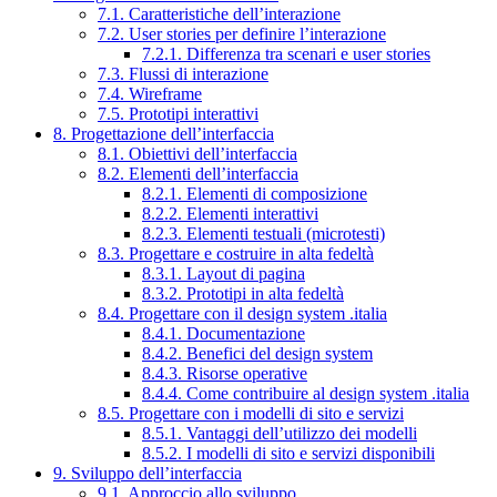
7.1. Caratteristiche dell’interazione
7.2. User stories per definire l’interazione
7.2.1. Differenza tra scenari e user stories
7.3. Flussi di interazione
7.4. Wireframe
7.5. Prototipi interattivi
8. Progettazione dell’interfaccia
8.1. Obiettivi dell’interfaccia
8.2. Elementi dell’interfaccia
8.2.1. Elementi di composizione
8.2.2. Elementi interattivi
8.2.3. Elementi testuali (microtesti)
8.3. Progettare e costruire in alta fedeltà
8.3.1. Layout di pagina
8.3.2. Prototipi in alta fedeltà
8.4. Progettare con il design system .italia
8.4.1. Documentazione
8.4.2. Benefici del design system
8.4.3. Risorse operative
8.4.4. Come contribuire al design system .italia
8.5. Progettare con i modelli di sito e servizi
8.5.1. Vantaggi dell’utilizzo dei modelli
8.5.2. I modelli di sito e servizi disponibili
9. Sviluppo dell’interfaccia
9.1. Approccio allo sviluppo