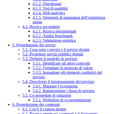
4.1.2. Questionari
4.1.3. Test di usabilità
4.1.4. Web analytics
4.1.5. Strumenti di mappatura dell’esperienza
utente
4.2. Ricerca secondaria
4.2.1. Ricerca documentale
4.2.2. Analisi benchmark
4.2.3. Valutazione euristica
5. Progettazione dei servizi
5.1. Cosa sono i servizi e il service design
5.2. Progettare servizi pubblici digitali
5.3. Definire il modello di servizio
5.3.1. Identificare gli attori coinvolti
5.3.2. Formulare la proposta di valore
5.3.3. Inquadrare gli elementi costitutivi del
servizio
5.4. Descrivere il funzionamento del servizio
5.4.1. Mappare l’ecosistema
5.4.2. Rappresentare i flussi di servizio
5.5. Co-progettare le soluzioni
5.5.1. Workshop di co-progettazione
6. Progettazione dei contenuti
6.1. Cos’è il content design
6.2. Ricerca utente sui contenuti e il linguaggio