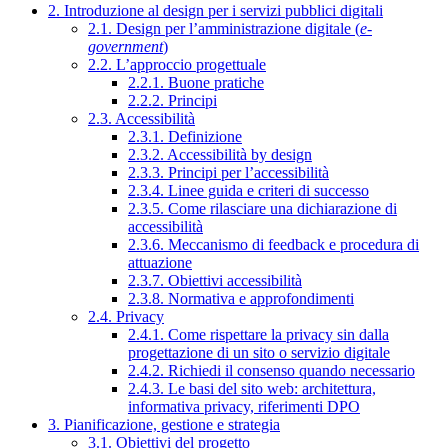
2. Introduzione al design per i servizi pubblici digitali
2.1. Design per l’amministrazione digitale (
e-
government
)
2.2. L’approccio progettuale
2.2.1. Buone pratiche
2.2.2. Principi
2.3. Accessibilità
2.3.1. Definizione
2.3.2. Accessibilità by design
2.3.3. Principi per l’accessibilità
2.3.4. Linee guida e criteri di successo
2.3.5. Come rilasciare una dichiarazione di
accessibilità
2.3.6. Meccanismo di feedback e procedura di
attuazione
2.3.7. Obiettivi accessibilità
2.3.8. Normativa e approfondimenti
2.4. Privacy
2.4.1. Come rispettare la privacy sin dalla
progettazione di un sito o servizio digitale
2.4.2. Richiedi il consenso quando necessario
2.4.3. Le basi del sito web: architettura,
informativa privacy, riferimenti DPO
3. Pianificazione, gestione e strategia
3.1. Obiettivi del progetto