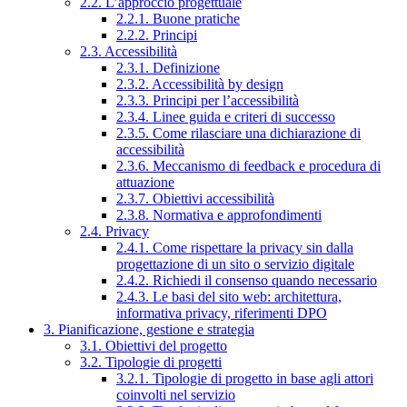
2.2. L’approccio progettuale
2.2.1. Buone pratiche
2.2.2. Principi
2.3. Accessibilità
2.3.1. Definizione
2.3.2. Accessibilità by design
2.3.3. Principi per l’accessibilità
2.3.4. Linee guida e criteri di successo
2.3.5. Come rilasciare una dichiarazione di
accessibilità
2.3.6. Meccanismo di feedback e procedura di
attuazione
2.3.7. Obiettivi accessibilità
2.3.8. Normativa e approfondimenti
2.4. Privacy
2.4.1. Come rispettare la privacy sin dalla
progettazione di un sito o servizio digitale
2.4.2. Richiedi il consenso quando necessario
2.4.3. Le basi del sito web: architettura,
informativa privacy, riferimenti DPO
3. Pianificazione, gestione e strategia
3.1. Obiettivi del progetto
3.2. Tipologie di progetti
3.2.1. Tipologie di progetto in base agli attori
coinvolti nel servizio