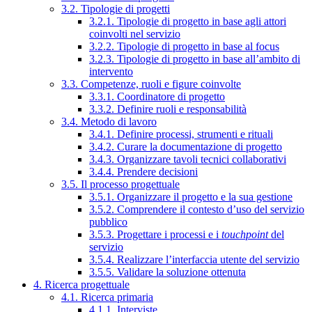
3.2. Tipologie di progetti
3.2.1. Tipologie di progetto in base agli attori
coinvolti nel servizio
3.2.2. Tipologie di progetto in base al focus
3.2.3. Tipologie di progetto in base all’ambito di
intervento
3.3. Competenze, ruoli e figure coinvolte
3.3.1. Coordinatore di progetto
3.3.2. Definire ruoli e responsabilità
3.4. Metodo di lavoro
3.4.1. Definire processi, strumenti e rituali
3.4.2. Curare la documentazione di progetto
3.4.3. Organizzare tavoli tecnici collaborativi
3.4.4. Prendere decisioni
3.5. Il processo progettuale
3.5.1. Organizzare il progetto e la sua gestione
3.5.2. Comprendere il contesto d’uso del servizio
pubblico
3.5.3. Progettare i processi e i
touchpoint
del
servizio
3.5.4. Realizzare l’interfaccia utente del servizio
3.5.5. Validare la soluzione ottenuta
4. Ricerca progettuale
4.1. Ricerca primaria
4.1.1. Interviste