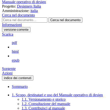
Manuale operativo di design
Progetto:
Designers Italia
Amministrazione:
italia
Cerca nel documento
Cerca nel documento
Informazioni
versione-corrente
Scarica
pdf
html
epub
Sorgente
Azioni
indice dei contenuti
Sommario
1. Scopo, destinatari e uso del Manuale operativo di design
1.1. Versionamento e storico
1.2. Consultazione del manuale
1.3. Contribuisci al manuale