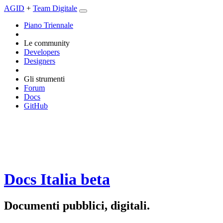
AGID
+
Team Digitale
Piano Triennale
Le community
Developers
Designers
Gli strumenti
Forum
Docs
GitHub
Docs Italia
beta
Documenti pubblici, digitali.