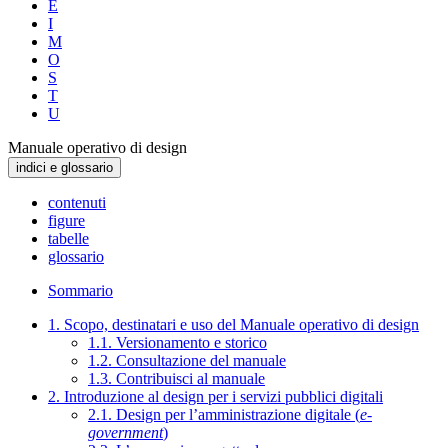
E
I
M
O
S
T
U
Manuale operativo di design
indici e glossario
contenuti
figure
tabelle
glossario
Sommario
1. Scopo, destinatari e uso del Manuale operativo di design
1.1. Versionamento e storico
1.2. Consultazione del manuale
1.3. Contribuisci al manuale
2. Introduzione al design per i servizi pubblici digitali
2.1. Design per l’amministrazione digitale (
e-
government
)