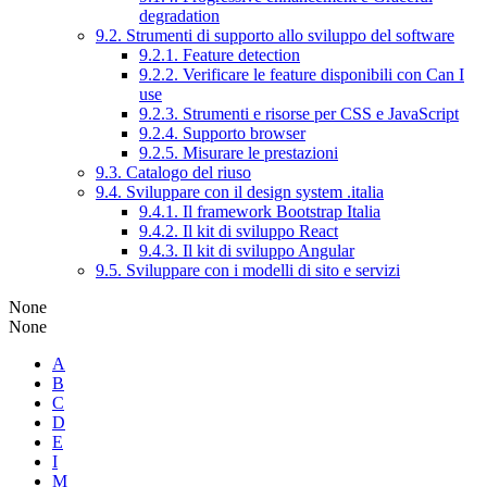
degradation
9.2. Strumenti di supporto allo sviluppo del software
9.2.1. Feature detection
9.2.2. Verificare le feature disponibili con Can I
use
9.2.3. Strumenti e risorse per CSS e JavaScript
9.2.4. Supporto browser
9.2.5. Misurare le prestazioni
9.3. Catalogo del riuso
9.4. Sviluppare con il design system .italia
9.4.1. Il framework Bootstrap Italia
9.4.2. Il kit di sviluppo React
9.4.3. Il kit di sviluppo Angular
9.5. Sviluppare con i modelli di sito e servizi
None
None
A
B
C
D
E
I
M