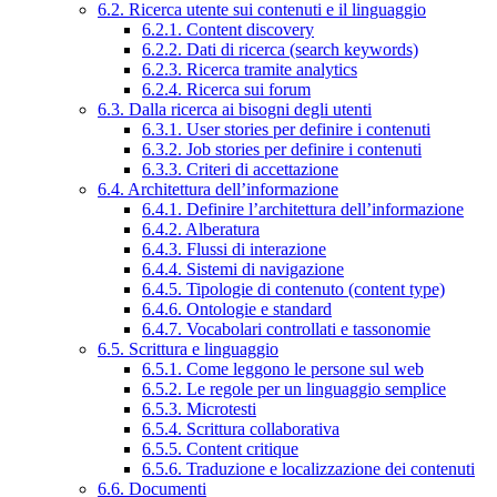
6.2. Ricerca utente sui contenuti e il linguaggio
6.2.1. Content discovery
6.2.2. Dati di ricerca (search keywords)
6.2.3. Ricerca tramite analytics
6.2.4. Ricerca sui forum
6.3. Dalla ricerca ai bisogni degli utenti
6.3.1. User stories per definire i contenuti
6.3.2. Job stories per definire i contenuti
6.3.3. Criteri di accettazione
6.4. Architettura dell’informazione
6.4.1. Definire l’architettura dell’informazione
6.4.2. Alberatura
6.4.3. Flussi di interazione
6.4.4. Sistemi di navigazione
6.4.5. Tipologie di contenuto (content type)
6.4.6. Ontologie e standard
6.4.7. Vocabolari controllati e tassonomie
6.5. Scrittura e linguaggio
6.5.1. Come leggono le persone sul web
6.5.2. Le regole per un linguaggio semplice
6.5.3. Microtesti
6.5.4. Scrittura collaborativa
6.5.5. Content critique
6.5.6. Traduzione e localizzazione dei contenuti
6.6. Documenti