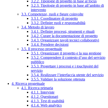
3.2.2. Tipologie di progetto in base al focus
3.2.3. Tipologie di progetto in base all’ambito di
intervento
3.3. Competenze, ruoli e figure coinvolte
3.3.1. Coordinatore di progetto
3.3.2. Definire ruoli e responsabilità
3.4. Metodo di lavoro
3.4.1. Definire processi, strumenti e rituali
3.4.2. Curare la documentazione di progetto
3.4.3. Organizzare tavoli tecnici collaborativi
3.4.4. Prendere decisioni
3.5. Il processo progettuale
3.5.1. Organizzare il progetto e la sua gestione
3.5.2. Comprendere il contesto d’uso del servizio
pubblico
3.5.3. Progettare i processi e i
touchpoint
del
servizio
3.5.4. Realizzare l’interfaccia utente del servizio
3.5.5. Validare la soluzione ottenuta
4. Ricerca progettuale
4.1. Ricerca primaria
4.1.1. Interviste
4.1.2. Questionari
4.1.3. Test di usabilità
4.1.4. Web analytics