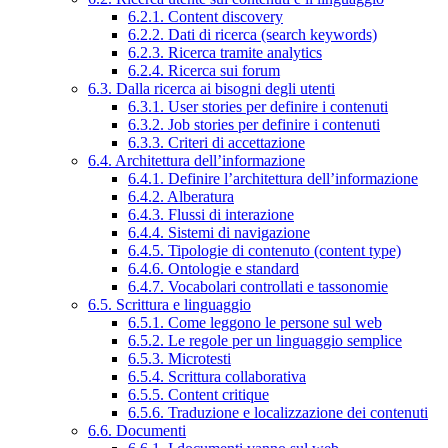
6.2.1. Content discovery
6.2.2. Dati di ricerca (search keywords)
6.2.3. Ricerca tramite analytics
6.2.4. Ricerca sui forum
6.3. Dalla ricerca ai bisogni degli utenti
6.3.1. User stories per definire i contenuti
6.3.2. Job stories per definire i contenuti
6.3.3. Criteri di accettazione
6.4. Architettura dell’informazione
6.4.1. Definire l’architettura dell’informazione
6.4.2. Alberatura
6.4.3. Flussi di interazione
6.4.4. Sistemi di navigazione
6.4.5. Tipologie di contenuto (content type)
6.4.6. Ontologie e standard
6.4.7. Vocabolari controllati e tassonomie
6.5. Scrittura e linguaggio
6.5.1. Come leggono le persone sul web
6.5.2. Le regole per un linguaggio semplice
6.5.3. Microtesti
6.5.4. Scrittura collaborativa
6.5.5. Content critique
6.5.6. Traduzione e localizzazione dei contenuti
6.6. Documenti