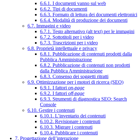
6.6.1. I documenti vanno sul web
6.6.2. Tipi di documenti
6.6.3. Formato di lettura dei documenti elettronici
6.6.4. Modalità di produzione dei documenti
6.7. Immagini e video
6.7.1. Testo alternativo (alt text) per le immagini
6.7.2. Sottotitoli per i video
6.7.3. Trascrizioni per i video
6.8. Proprietà intellettuale e privacy
6.8.1. Pubblicazione di contenuti prodotti dalla
Pubblica Amministrazione
6.8.2. Pubblicazione di contenuti non prodotti
dalla Pubblica Amministrazione
6.8.3. Consenso dei soggetti ritratti
6.9. Ottimizzazione per i motori di ricerca (SEO)
6.9.1. I fattori
on-page
6.9.2. I fattori
off-page
6.9.3. Strumenti di diagnostica SEO: Search
Console
6.10. Gestire i contenuti
6.10.1. L’inventario dei contenuti
6.10.2. Revisionare i contenuti
6.10.3. Migrare i contenuti
6.10.4. Pubblicare i contenuti
7. Progettazione dell’interazione