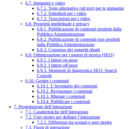
6.7. Immagini e video
6.7.1. Testo alternativo (alt text) per le immagini
6.7.2. Sottotitoli per i video
6.7.3. Trascrizioni per i video
6.8. Proprietà intellettuale e privacy
6.8.1. Pubblicazione di contenuti prodotti dalla
Pubblica Amministrazione
6.8.2. Pubblicazione di contenuti non prodotti
dalla Pubblica Amministrazione
6.8.3. Consenso dei soggetti ritratti
6.9. Ottimizzazione per i motori di ricerca (SEO)
6.9.1. I fattori
on-page
6.9.2. I fattori
off-page
6.9.3. Strumenti di diagnostica SEO: Search
Console
6.10. Gestire i contenuti
6.10.1. L’inventario dei contenuti
6.10.2. Revisionare i contenuti
6.10.3. Migrare i contenuti
6.10.4. Pubblicare i contenuti
7. Progettazione dell’interazione
7.1. Caratteristiche dell’interazione
7.2. User stories per definire l’interazione
7.2.1. Differenza tra scenari e user stories
7.3. Flussi di interazione