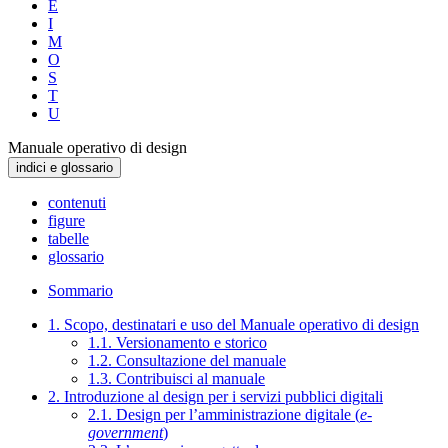
E
I
M
O
S
T
U
Manuale operativo di design
indici e glossario
contenuti
figure
tabelle
glossario
Sommario
1. Scopo, destinatari e uso del Manuale operativo di design
1.1. Versionamento e storico
1.2. Consultazione del manuale
1.3. Contribuisci al manuale
2. Introduzione al design per i servizi pubblici digitali
2.1. Design per l’amministrazione digitale (
e-
government
)