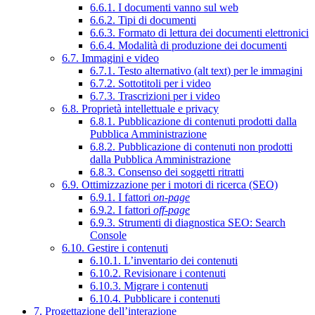
6.6.1. I documenti vanno sul web
6.6.2. Tipi di documenti
6.6.3. Formato di lettura dei documenti elettronici
6.6.4. Modalità di produzione dei documenti
6.7. Immagini e video
6.7.1. Testo alternativo (alt text) per le immagini
6.7.2. Sottotitoli per i video
6.7.3. Trascrizioni per i video
6.8. Proprietà intellettuale e privacy
6.8.1. Pubblicazione di contenuti prodotti dalla
Pubblica Amministrazione
6.8.2. Pubblicazione di contenuti non prodotti
dalla Pubblica Amministrazione
6.8.3. Consenso dei soggetti ritratti
6.9. Ottimizzazione per i motori di ricerca (SEO)
6.9.1. I fattori
on-page
6.9.2. I fattori
off-page
6.9.3. Strumenti di diagnostica SEO: Search
Console
6.10. Gestire i contenuti
6.10.1. L’inventario dei contenuti
6.10.2. Revisionare i contenuti
6.10.3. Migrare i contenuti
6.10.4. Pubblicare i contenuti
7. Progettazione dell’interazione