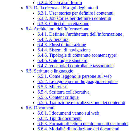
6.2.4. Ricerca sui forum
6.3. Dalla ricerca ai bisogni degli utenti
6.3.1. User stories per definire i contenuti
6.3.2. Job stories per definire i contenuti
6.3.3. Criteri di accettazione
6.4. Architettura dell’informazione
6.4.1. Definire l’architettura dell’informazione
6.4.2. Alberatura
6.4.3. Flussi di interazione
6.4.4. Sistemi di navigazione
6.4.5. Tipologie di contenuto (content type)
6.4.6. Ontologie e standard
6.4.7. Vocabolari controllati e tassonomie
6.5. Scrittura e linguaggio
6.5.1. Come leggono le persone sul web
6.5.2. Le regole per un linguaggio semplice
6.5.3. Microtesti
6.5.4. Scrittura collaborativa
6.5.5. Content critique
6.5.6. Traduzione e localizzazione dei contenuti
6.6. Documenti
6.6.1. I documenti vanno sul web
6.6.2. Tipi di documenti
6.6.3. Formato di lettura dei documenti elettronici
6.6.4. Modalità di produzione dei documenti