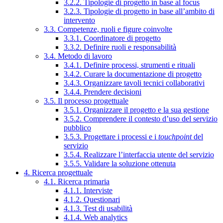
3.2.2. Tipologie di progetto in base al focus
3.2.3. Tipologie di progetto in base all’ambito di
intervento
3.3. Competenze, ruoli e figure coinvolte
3.3.1. Coordinatore di progetto
3.3.2. Definire ruoli e responsabilità
3.4. Metodo di lavoro
3.4.1. Definire processi, strumenti e rituali
3.4.2. Curare la documentazione di progetto
3.4.3. Organizzare tavoli tecnici collaborativi
3.4.4. Prendere decisioni
3.5. Il processo progettuale
3.5.1. Organizzare il progetto e la sua gestione
3.5.2. Comprendere il contesto d’uso del servizio
pubblico
3.5.3. Progettare i processi e i
touchpoint
del
servizio
3.5.4. Realizzare l’interfaccia utente del servizio
3.5.5. Validare la soluzione ottenuta
4. Ricerca progettuale
4.1. Ricerca primaria
4.1.1. Interviste
4.1.2. Questionari
4.1.3. Test di usabilità
4.1.4. Web analytics