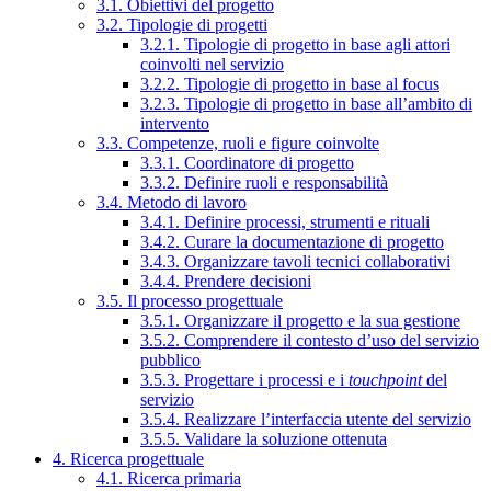
3.1. Obiettivi del progetto
3.2. Tipologie di progetti
3.2.1. Tipologie di progetto in base agli attori
coinvolti nel servizio
3.2.2. Tipologie di progetto in base al focus
3.2.3. Tipologie di progetto in base all’ambito di
intervento
3.3. Competenze, ruoli e figure coinvolte
3.3.1. Coordinatore di progetto
3.3.2. Definire ruoli e responsabilità
3.4. Metodo di lavoro
3.4.1. Definire processi, strumenti e rituali
3.4.2. Curare la documentazione di progetto
3.4.3. Organizzare tavoli tecnici collaborativi
3.4.4. Prendere decisioni
3.5. Il processo progettuale
3.5.1. Organizzare il progetto e la sua gestione
3.5.2. Comprendere il contesto d’uso del servizio
pubblico
3.5.3. Progettare i processi e i
touchpoint
del
servizio
3.5.4. Realizzare l’interfaccia utente del servizio
3.5.5. Validare la soluzione ottenuta
4. Ricerca progettuale
4.1. Ricerca primaria