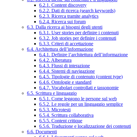
6.2.1. Content discovery
6.2.2. Dati di ricerca (search keywords)
6.2.3. Ricerca tramite analytics
6.2.4. Ricerca sui forum
6.3. Dalla ricerca ai bisogni degli utenti
6.3.1. User stories per definire i contenuti
6.3.2. Job stories per definire i contenuti
6.3.3. Criteri di accettazione
6.4. Architettura dell’informazione
6.4.1. Definire l’architettura dell’informazione
6.4.2. Alberatura
6.4.3. Flussi di interazione
6.4.4. Sistemi di navigazione
6.4.5. Tipologie di contenuto (content type)
6.4.6. Ontologie e standard
6.4.7. Vocabolari controllati e tassonomie
6.5. Scrittura e linguaggio
6.5.1. Come leggono le persone sul web
6.5.2. Le regole per un linguaggio semplice
6.5.3. Microtesti
6.5.4. Scrittura collaborativa
6.5.5. Content critique
6.5.6. Traduzione e localizzazione dei contenuti
6.6. Documenti