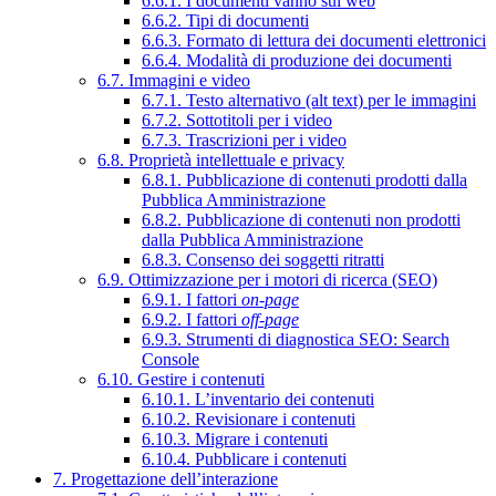
6.6.1. I documenti vanno sul web
6.6.2. Tipi di documenti
6.6.3. Formato di lettura dei documenti elettronici
6.6.4. Modalità di produzione dei documenti
6.7. Immagini e video
6.7.1. Testo alternativo (alt text) per le immagini
6.7.2. Sottotitoli per i video
6.7.3. Trascrizioni per i video
6.8. Proprietà intellettuale e privacy
6.8.1. Pubblicazione di contenuti prodotti dalla
Pubblica Amministrazione
6.8.2. Pubblicazione di contenuti non prodotti
dalla Pubblica Amministrazione
6.8.3. Consenso dei soggetti ritratti
6.9. Ottimizzazione per i motori di ricerca (SEO)
6.9.1. I fattori
on-page
6.9.2. I fattori
off-page
6.9.3. Strumenti di diagnostica SEO: Search
Console
6.10. Gestire i contenuti
6.10.1. L’inventario dei contenuti
6.10.2. Revisionare i contenuti
6.10.3. Migrare i contenuti
6.10.4. Pubblicare i contenuti
7. Progettazione dell’interazione