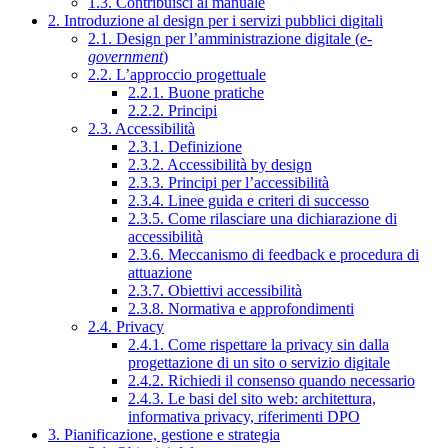
1.3. Contribuisci al manuale
2. Introduzione al design per i servizi pubblici digitali
2.1. Design per l’amministrazione digitale (
e-
government
)
2.2. L’approccio progettuale
2.2.1. Buone pratiche
2.2.2. Principi
2.3. Accessibilità
2.3.1. Definizione
2.3.2. Accessibilità by design
2.3.3. Principi per l’accessibilità
2.3.4. Linee guida e criteri di successo
2.3.5. Come rilasciare una dichiarazione di
accessibilità
2.3.6. Meccanismo di feedback e procedura di
attuazione
2.3.7. Obiettivi accessibilità
2.3.8. Normativa e approfondimenti
2.4. Privacy
2.4.1. Come rispettare la privacy sin dalla
progettazione di un sito o servizio digitale
2.4.2. Richiedi il consenso quando necessario
2.4.3. Le basi del sito web: architettura,
informativa privacy, riferimenti DPO
3. Pianificazione, gestione e strategia