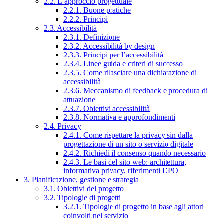
2.2. L’approccio progettuale
2.2.1. Buone pratiche
2.2.2. Principi
2.3. Accessibilità
2.3.1. Definizione
2.3.2. Accessibilità by design
2.3.3. Principi per l’accessibilità
2.3.4. Linee guida e criteri di successo
2.3.5. Come rilasciare una dichiarazione di
accessibilità
2.3.6. Meccanismo di feedback e procedura di
attuazione
2.3.7. Obiettivi accessibilità
2.3.8. Normativa e approfondimenti
2.4. Privacy
2.4.1. Come rispettare la privacy sin dalla
progettazione di un sito o servizio digitale
2.4.2. Richiedi il consenso quando necessario
2.4.3. Le basi del sito web: architettura,
informativa privacy, riferimenti DPO
3. Pianificazione, gestione e strategia
3.1. Obiettivi del progetto
3.2. Tipologie di progetti
3.2.1. Tipologie di progetto in base agli attori
coinvolti nel servizio