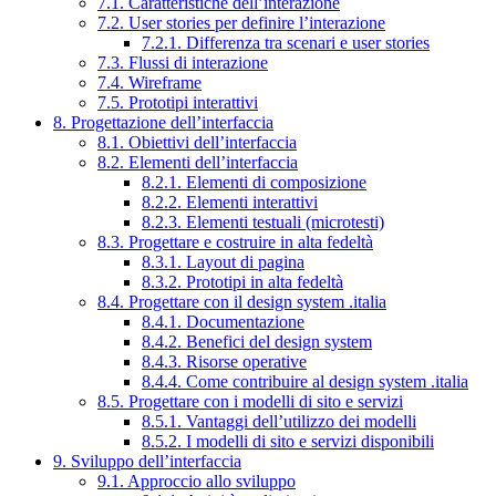
7.1. Caratteristiche dell’interazione
7.2. User stories per definire l’interazione
7.2.1. Differenza tra scenari e user stories
7.3. Flussi di interazione
7.4. Wireframe
7.5. Prototipi interattivi
8. Progettazione dell’interfaccia
8.1. Obiettivi dell’interfaccia
8.2. Elementi dell’interfaccia
8.2.1. Elementi di composizione
8.2.2. Elementi interattivi
8.2.3. Elementi testuali (microtesti)
8.3. Progettare e costruire in alta fedeltà
8.3.1. Layout di pagina
8.3.2. Prototipi in alta fedeltà
8.4. Progettare con il design system .italia
8.4.1. Documentazione
8.4.2. Benefici del design system
8.4.3. Risorse operative
8.4.4. Come contribuire al design system .italia
8.5. Progettare con i modelli di sito e servizi
8.5.1. Vantaggi dell’utilizzo dei modelli
8.5.2. I modelli di sito e servizi disponibili
9. Sviluppo dell’interfaccia
9.1. Approccio allo sviluppo