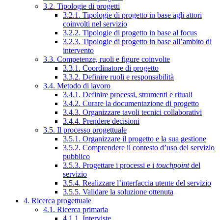
3.2. Tipologie di progetti
3.2.1. Tipologie di progetto in base agli attori
coinvolti nel servizio
3.2.2. Tipologie di progetto in base al focus
3.2.3. Tipologie di progetto in base all’ambito di
intervento
3.3. Competenze, ruoli e figure coinvolte
3.3.1. Coordinatore di progetto
3.3.2. Definire ruoli e responsabilità
3.4. Metodo di lavoro
3.4.1. Definire processi, strumenti e rituali
3.4.2. Curare la documentazione di progetto
3.4.3. Organizzare tavoli tecnici collaborativi
3.4.4. Prendere decisioni
3.5. Il processo progettuale
3.5.1. Organizzare il progetto e la sua gestione
3.5.2. Comprendere il contesto d’uso del servizio
pubblico
3.5.3. Progettare i processi e i
touchpoint
del
servizio
3.5.4. Realizzare l’interfaccia utente del servizio
3.5.5. Validare la soluzione ottenuta
4. Ricerca progettuale
4.1. Ricerca primaria
4.1.1. Interviste