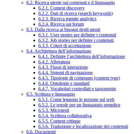
6.2. Ricerca utente sui contenuti e il linguaggio
6.2.1. Content discovery
6.2.2. Dati di ricerca (search keywords)
6.2.3. Ricerca tramite analytics
6.2.4. Ricerca sui forum
6.3. Dalla ricerca ai bisogni degli utenti
6.3.1. User stories per definire i contenuti
6.3.2. Job stories per definire i contenuti
6.3.3. Criteri di accettazione
6.4. Architettura dell’informazione
6.4.1. Definire l’architettura dell’informazione
6.4.2. Alberatura
6.4.3. Flussi di interazione
6.4.4. Sistemi di navigazione
6.4.5. Tipologie di contenuto (content type)
6.4.6. Ontologie e standard
6.4.7. Vocabolari controllati e tassonomie
6.5. Scrittura e linguaggio
6.5.1. Come leggono le persone sul web
6.5.2. Le regole per un linguaggio semplice
6.5.3. Microtesti
6.5.4. Scrittura collaborativa
6.5.5. Content critique
6.5.6. Traduzione e localizzazione dei contenuti
6.6. Documenti