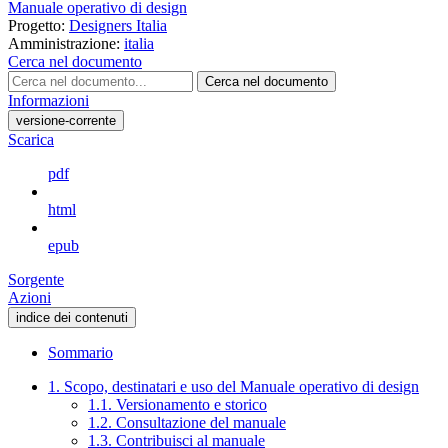
Manuale operativo di design
Progetto:
Designers Italia
Amministrazione:
italia
Cerca nel documento
Cerca nel documento
Informazioni
versione-corrente
Scarica
pdf
html
epub
Sorgente
Azioni
indice dei contenuti
Sommario
1. Scopo, destinatari e uso del Manuale operativo di design
1.1. Versionamento e storico
1.2. Consultazione del manuale
1.3. Contribuisci al manuale