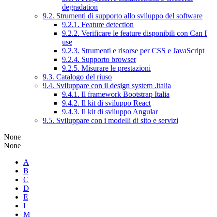
degradation
9.2. Strumenti di supporto allo sviluppo del software
9.2.1. Feature detection
9.2.2. Verificare le feature disponibili con Can I
use
9.2.3. Strumenti e risorse per CSS e JavaScript
9.2.4. Supporto browser
9.2.5. Misurare le prestazioni
9.3. Catalogo del riuso
9.4. Sviluppare con il design system .italia
9.4.1. Il framework Bootstrap Italia
9.4.2. Il kit di sviluppo React
9.4.3. Il kit di sviluppo Angular
9.5. Sviluppare con i modelli di sito e servizi
None
None
A
B
C
D
E
I
M