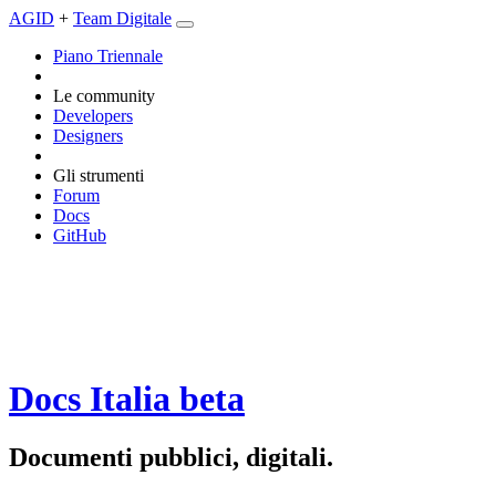
AGID
+
Team Digitale
Piano Triennale
Le community
Developers
Designers
Gli strumenti
Forum
Docs
GitHub
Docs Italia
beta
Documenti pubblici, digitali.