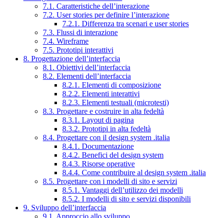
7.1. Caratteristiche dell’interazione
7.2. User stories per definire l’interazione
7.2.1. Differenza tra scenari e user stories
7.3. Flussi di interazione
7.4. Wireframe
7.5. Prototipi interattivi
8. Progettazione dell’interfaccia
8.1. Obiettivi dell’interfaccia
8.2. Elementi dell’interfaccia
8.2.1. Elementi di composizione
8.2.2. Elementi interattivi
8.2.3. Elementi testuali (microtesti)
8.3. Progettare e costruire in alta fedeltà
8.3.1. Layout di pagina
8.3.2. Prototipi in alta fedeltà
8.4. Progettare con il design system .italia
8.4.1. Documentazione
8.4.2. Benefici del design system
8.4.3. Risorse operative
8.4.4. Come contribuire al design system .italia
8.5. Progettare con i modelli di sito e servizi
8.5.1. Vantaggi dell’utilizzo dei modelli
8.5.2. I modelli di sito e servizi disponibili
9. Sviluppo dell’interfaccia
9.1. Approccio allo sviluppo