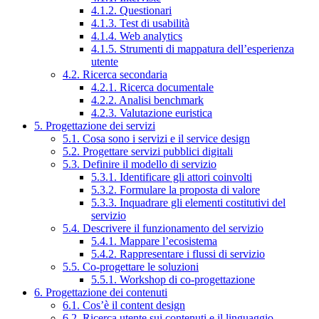
4.1.2. Questionari
4.1.3. Test di usabilità
4.1.4. Web analytics
4.1.5. Strumenti di mappatura dell’esperienza
utente
4.2. Ricerca secondaria
4.2.1. Ricerca documentale
4.2.2. Analisi benchmark
4.2.3. Valutazione euristica
5. Progettazione dei servizi
5.1. Cosa sono i servizi e il service design
5.2. Progettare servizi pubblici digitali
5.3. Definire il modello di servizio
5.3.1. Identificare gli attori coinvolti
5.3.2. Formulare la proposta di valore
5.3.3. Inquadrare gli elementi costitutivi del
servizio
5.4. Descrivere il funzionamento del servizio
5.4.1. Mappare l’ecosistema
5.4.2. Rappresentare i flussi di servizio
5.5. Co-progettare le soluzioni
5.5.1. Workshop di co-progettazione
6. Progettazione dei contenuti
6.1. Cos’è il content design
6.2. Ricerca utente sui contenuti e il linguaggio