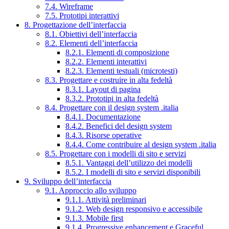
7.4. Wireframe
7.5. Prototipi interattivi
8. Progettazione dell’interfaccia
8.1. Obiettivi dell’interfaccia
8.2. Elementi dell’interfaccia
8.2.1. Elementi di composizione
8.2.2. Elementi interattivi
8.2.3. Elementi testuali (microtesti)
8.3. Progettare e costruire in alta fedeltà
8.3.1. Layout di pagina
8.3.2. Prototipi in alta fedeltà
8.4. Progettare con il design system .italia
8.4.1. Documentazione
8.4.2. Benefici del design system
8.4.3. Risorse operative
8.4.4. Come contribuire al design system .italia
8.5. Progettare con i modelli di sito e servizi
8.5.1. Vantaggi dell’utilizzo dei modelli
8.5.2. I modelli di sito e servizi disponibili
9. Sviluppo dell’interfaccia
9.1. Approccio allo sviluppo
9.1.1. Attività preliminari
9.1.2. Web design responsivo e accessibile
9.1.3. Mobile first
9.1.4. Progressive enhancement e Graceful