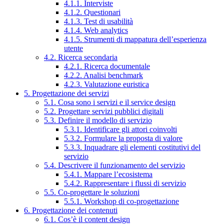
4.1.1. Interviste
4.1.2. Questionari
4.1.3. Test di usabilità
4.1.4. Web analytics
4.1.5. Strumenti di mappatura dell’esperienza
utente
4.2. Ricerca secondaria
4.2.1. Ricerca documentale
4.2.2. Analisi benchmark
4.2.3. Valutazione euristica
5. Progettazione dei servizi
5.1. Cosa sono i servizi e il service design
5.2. Progettare servizi pubblici digitali
5.3. Definire il modello di servizio
5.3.1. Identificare gli attori coinvolti
5.3.2. Formulare la proposta di valore
5.3.3. Inquadrare gli elementi costitutivi del
servizio
5.4. Descrivere il funzionamento del servizio
5.4.1. Mappare l’ecosistema
5.4.2. Rappresentare i flussi di servizio
5.5. Co-progettare le soluzioni
5.5.1. Workshop di co-progettazione
6. Progettazione dei contenuti
6.1. Cos’è il content design