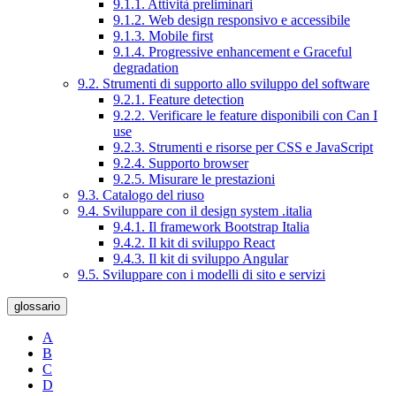
9.1.1. Attività preliminari
9.1.2. Web design responsivo e accessibile
9.1.3. Mobile first
9.1.4. Progressive enhancement e Graceful
degradation
9.2. Strumenti di supporto allo sviluppo del software
9.2.1. Feature detection
9.2.2. Verificare le feature disponibili con Can I
use
9.2.3. Strumenti e risorse per CSS e JavaScript
9.2.4. Supporto browser
9.2.5. Misurare le prestazioni
9.3. Catalogo del riuso
9.4. Sviluppare con il design system .italia
9.4.1. Il framework Bootstrap Italia
9.4.2. Il kit di sviluppo React
9.4.3. Il kit di sviluppo Angular
9.5. Sviluppare con i modelli di sito e servizi
glossario
A
B
C
D