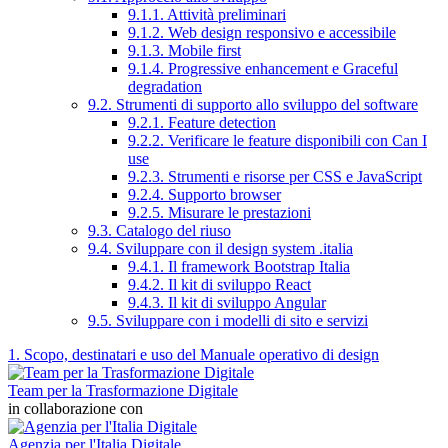
9.1.1. Attività preliminari
9.1.2. Web design responsivo e accessibile
9.1.3. Mobile first
9.1.4. Progressive enhancement e Graceful
degradation
9.2. Strumenti di supporto allo sviluppo del software
9.2.1. Feature detection
9.2.2. Verificare le feature disponibili con Can I
use
9.2.3. Strumenti e risorse per CSS e JavaScript
9.2.4. Supporto browser
9.2.5. Misurare le prestazioni
9.3. Catalogo del riuso
9.4. Sviluppare con il design system .italia
9.4.1. Il framework Bootstrap Italia
9.4.2. Il kit di sviluppo React
9.4.3. Il kit di sviluppo Angular
9.5. Sviluppare con i modelli di sito e servizi
1. Scopo, destinatari e uso del Manuale operativo di design
Team per la Trasformazione Digitale
in collaborazione con
Agenzia per l'Italia Digitale