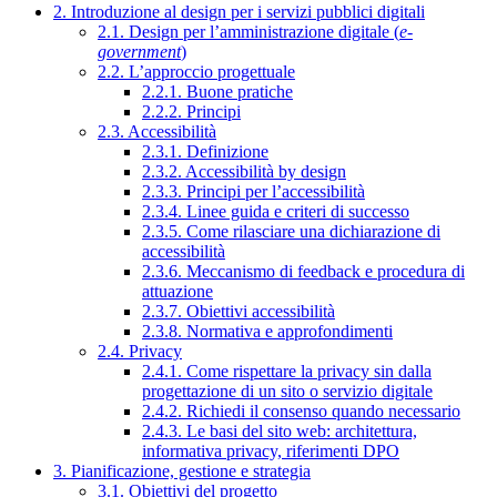
2. Introduzione al design per i servizi pubblici digitali
2.1. Design per l’amministrazione digitale (
e-
government
)
2.2. L’approccio progettuale
2.2.1. Buone pratiche
2.2.2. Principi
2.3. Accessibilità
2.3.1. Definizione
2.3.2. Accessibilità by design
2.3.3. Principi per l’accessibilità
2.3.4. Linee guida e criteri di successo
2.3.5. Come rilasciare una dichiarazione di
accessibilità
2.3.6. Meccanismo di feedback e procedura di
attuazione
2.3.7. Obiettivi accessibilità
2.3.8. Normativa e approfondimenti
2.4. Privacy
2.4.1. Come rispettare la privacy sin dalla
progettazione di un sito o servizio digitale
2.4.2. Richiedi il consenso quando necessario
2.4.3. Le basi del sito web: architettura,
informativa privacy, riferimenti DPO
3. Pianificazione, gestione e strategia
3.1. Obiettivi del progetto